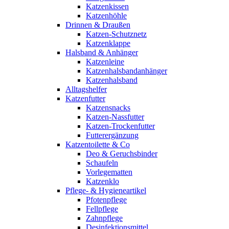
Katzenkissen
Katzenhöhle
Drinnen & Draußen
Katzen-Schutznetz
Katzenklappe
Halsband & Anhänger
Katzenleine
Katzenhalsbandanhänger
Katzenhalsband
Alltagshelfer
Katzenfutter
Katzensnacks
Katzen-Nassfutter
Katzen-Trockenfutter
Futterergänzung
Katzentoilette & Co
Deo & Geruchsbinder
Schaufeln
Vorlegematten
Katzenklo
Pflege- & Hygieneartikel
Pfotenpflege
Fellpflege
Zahnpflege
Desinfektionsmittel