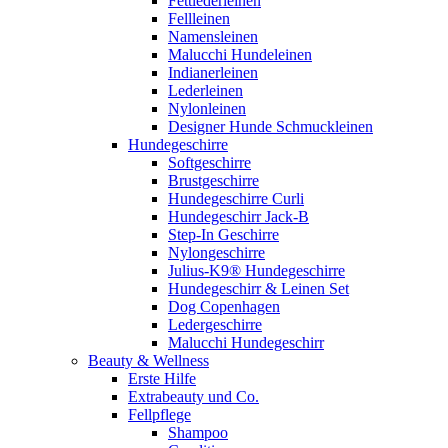
Fettlederleinen
Fellleinen
Namensleinen
Malucchi Hundeleinen
Indianerleinen
Lederleinen
Nylonleinen
Designer Hunde Schmuckleinen
Hundegeschirre
Softgeschirre
Brustgeschirre
Hundegeschirre Curli
Hundegeschirr Jack-B
Step-In Geschirre
Nylongeschirre
Julius-K9® Hundegeschirre
Hundegeschirr & Leinen Set
Dog Copenhagen
Ledergeschirre
Malucchi Hundegeschirr
Beauty & Wellness
Erste Hilfe
Extrabeauty und Co.
Fellpflege
Shampoo