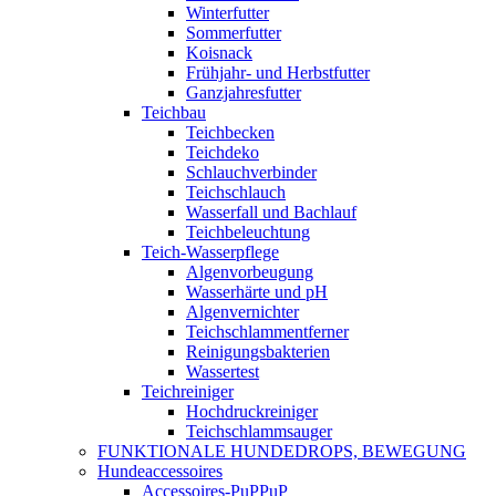
Winterfutter
Sommerfutter
Koisnack
Frühjahr- und Herbstfutter
Ganzjahresfutter
Teichbau
Teichbecken
Teichdeko
Schlauchverbinder
Teichschlauch
Wasserfall und Bachlauf
Teichbeleuchtung
Teich-Wasserpflege
Algenvorbeugung
Wasserhärte und pH
Algenvernichter
Teichschlammentferner
Reinigungsbakterien
Wassertest
Teichreiniger
Hochdruckreiniger
Teichschlammsauger
FUNKTIONALE HUNDEDROPS, BEWEGUNG
Hundeaccessoires
Accessoires-PuPPuP