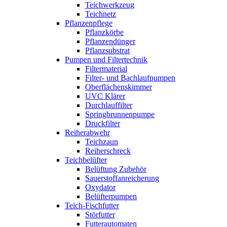
Teichwerkzeug
Teichnetz
Pflanzenpflege
Pflanzkörbe
Pflanzendünger
Pflanzsubstrat
Pumpen und Filtertechnik
Filtermaterial
Filter- und Bachlaufpumpen
Oberflächenskimmer
UVC Klärer
Durchlauffilter
Springbrunnenpumpe
Druckfilter
Reiherabwehr
Teichzaun
Reiherschreck
Teichbelüfter
Belüftung Zubehör
Sauerstoffanreicherung
Oxydator
Belüfterpumpen
Teich-Fischfutter
Störfutter
Futterautomaten