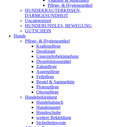
Vitamine & Mineralien
Pflege- & Hygieneartikel
HUNDEKRÄUTERKISSEN,
DARMGESUNDHEIT
Uncategorized
HUNDEBUNDLES, BEWEGUNG
GUTSCHEIN
Hunde
Pflege- & Hygieneartikel
Krallenpflege
Deodorant
Ungezieferbekämpfung
Desinfektionsmittel
Zahnpflege
Augenpflege
Fellpflege
Beutel & Sammeltüte
Pfotenpflege
Ohrenpflege
Hundebekleidung
Hundehalstuch
Hundemantel
Hundeschuhe
weitere Bekleidung
Sicherheitsweste