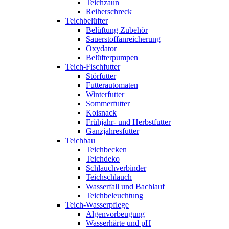
Teichzaun
Reiherschreck
Teichbelüfter
Belüftung Zubehör
Sauerstoffanreicherung
Oxydator
Belüfterpumpen
Teich-Fischfutter
Störfutter
Futterautomaten
Winterfutter
Sommerfutter
Koisnack
Frühjahr- und Herbstfutter
Ganzjahresfutter
Teichbau
Teichbecken
Teichdeko
Schlauchverbinder
Teichschlauch
Wasserfall und Bachlauf
Teichbeleuchtung
Teich-Wasserpflege
Algenvorbeugung
Wasserhärte und pH