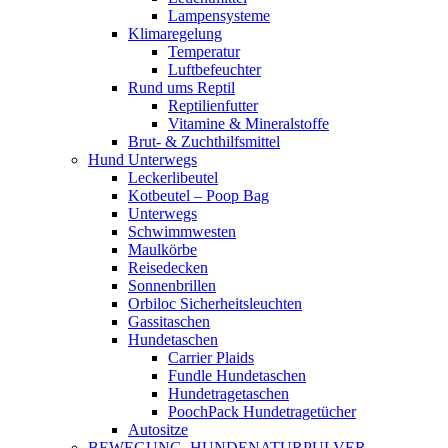
Lampensysteme
Klimaregelung
Temperatur
Luftbefeuchter
Rund ums Reptil
Reptilienfutter
Vitamine & Mineralstoffe
Brut- & Zuchthilfsmittel
Hund Unterwegs
Leckerlibeutel
Kotbeutel – Poop Bag
Unterwegs
Schwimmwesten
Maulkörbe
Reisedecken
Sonnenbrillen
Orbiloc Sicherheitsleuchten
Gassitaschen
Hundetaschen
Carrier Plaids
Fundle Hundetaschen
Hundetragetaschen
PoochPack Hundetragetücher
Autositze
BEWEGUNG, HUNDENATURPULVER