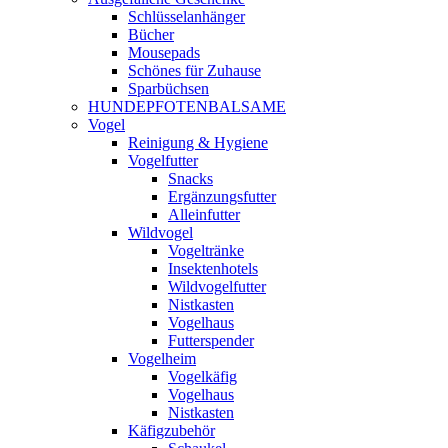
Schlüsselanhänger
Bücher
Mousepads
Schönes für Zuhause
Sparbüchsen
HUNDEPFOTENBALSAME
Vogel
Reinigung & Hygiene
Vogelfutter
Snacks
Ergänzungsfutter
Alleinfutter
Wildvogel
Vogeltränke
Insektenhotels
Wildvogelfutter
Nistkasten
Vogelhaus
Futterspender
Vogelheim
Vogelkäfig
Vogelhaus
Nistkasten
Käfigzubehör