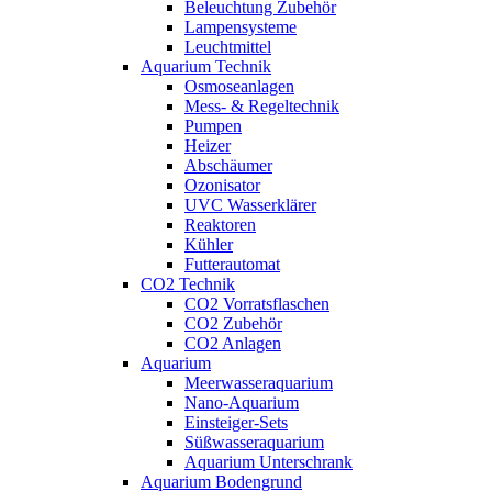
Beleuchtung Zubehör
Lampensysteme
Leuchtmittel
Aquarium Technik
Osmoseanlagen
Mess- & Regeltechnik
Pumpen
Heizer
Abschäumer
Ozonisator
UVC Wasserklärer
Reaktoren
Kühler
Futterautomat
CO2 Technik
CO2 Vorratsflaschen
CO2 Zubehör
CO2 Anlagen
Aquarium
Meerwasseraquarium
Nano-Aquarium
Einsteiger-Sets
Süßwasseraquarium
Aquarium Unterschrank
Aquarium Bodengrund