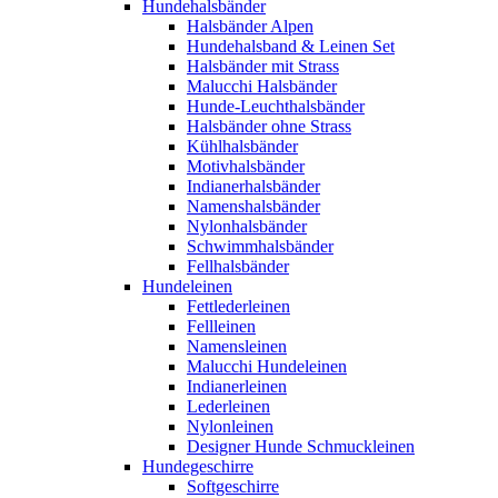
Hundehalsbänder
Halsbänder Alpen
Hundehalsband & Leinen Set
Halsbänder mit Strass
Malucchi Halsbänder
Hunde-Leuchthalsbänder
Halsbänder ohne Strass
Kühlhalsbänder
Motivhalsbänder
Indianerhalsbänder
Namenshalsbänder
Nylonhalsbänder
Schwimmhalsbänder
Fellhalsbänder
Hundeleinen
Fettlederleinen
Fellleinen
Namensleinen
Malucchi Hundeleinen
Indianerleinen
Lederleinen
Nylonleinen
Designer Hunde Schmuckleinen
Hundegeschirre
Softgeschirre