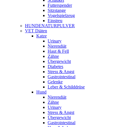
Schaukel
Futterspender
Sitzstange
Vogelspielzeug
Einstreu
HUNDENATURPULVER
VET Diäten
Katze
Urinary
Nierendiät
Haut & Fell
Zähne
Übergewicht
Diabetes
Stress & Angst
Gastrointestinal
Gelenke
Leber & Schilddrüse
Hund
Nierendiät
Zähne
Urinary
Stress & Angst
Übergewicht
Gastrointestinal