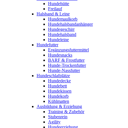
Hundehütte
Freilauf
Halsband & Leine
Hundemaulkorb
Hundehalsbandanhänger
Hundegeschirr
Hundehalsband
Hundeleine
Hundefutter
Ergänzungsfuttermittel
Hundesnacks
BARF & Frostfutter
Hunde-Trockenfutter
Hunde-Nassfutter
Hundeschlafplätze
Hundedecke
Hundebett
Hundekissen
Hundekorb
Kühlmatten
Ausbildung & Erziehung
Training & Zubehör
Stubenrein
Agility
Hundeerziehung