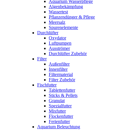
Aquarium Wasserpflege
Algenbekämpfung
Wassertest
Pflanzendünger & Pflege
Meersalz
Spurenelemente
Durchlüfter
Oxydator
Luftpumpen
Ausströmer
Durchlüfter Zubehör
Filter
Außenfilter
Innenfilter
Filtermaterial
Filter Zubehör
Fischfutter
Tablettenfutter
Sticks & Pellets
Granulat
Spezialfutter
Mixfutter
Flockenfutter
Ferienfutter
Aquarium Beleuchtung