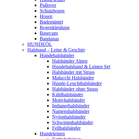
Pullover
Schutzhosen
Hosen
Bademäntel
Regenkleidung
Basecaps
Bandanas
HUNDEÖL
Halsband – Leine & Geschirr
Hundehalsbänder
Halsbänder Alpen
Hundehalsband & Leinen Set
Halsbänder mit Strass
Malucchi Halsbänder
Hunde-Leuchthalsbänder
Halsbänder ohne Strass
Kühlhalsbänder
Motivhalsbänder
Indianerhalsbänder
Namenshalsbänder
Nylonhalsbänder
Schwimmhalsbänder
Fellhalsbänder
Hundeleinen