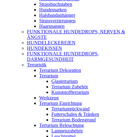
Strassbuchstaben
Hundemarken
Halsbandanhänger
Strassverzierungen
Haarspangen
FUNKTIONALE HUNDEDROPS, NERVEN &
ÄNGSTE
HUNDELECKEREIEN
HUNDEKISSEN
FUNKTIONALE HUNDEDROPS,
DARMGESUNDHEIT
Terraristik
Terrarium Dekoration
Terrarium
Glasterrarium
Terrarium Zubehör
Kunststoffterrarium
Werkzeug
Terrarium Einrichtung
Terrariumrückwand
Futterschalen & Tränken
Terrarium Bodengrund
Terrarium Beleuchtung
Lampenzubehör
Leuchtmittel