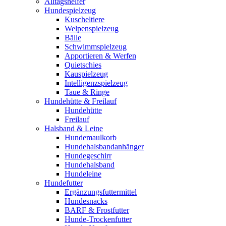
Alltagshelfer
Hundespielzeug
Kuscheltiere
Welpenspielzeug
Bälle
Schwimmspielzeug
Apportieren & Werfen
Quietschies
Kauspielzeug
Intelligenzspielzeug
Taue & Ringe
Hundehütte & Freilauf
Hundehütte
Freilauf
Halsband & Leine
Hundemaulkorb
Hundehalsbandanhänger
Hundegeschirr
Hundehalsband
Hundeleine
Hundefutter
Ergänzungsfuttermittel
Hundesnacks
BARF & Frostfutter
Hunde-Trockenfutter