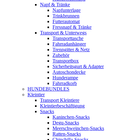
Napf & Tränke
Napfunterlage
Trinkbrunnen
Futterautomat
Fressnapf & Tränke
Transport & Unterwegs
Transporttasche
Fahrradanhänger
Trenngitter & Netz
Zubehör
Transportbox
Sicherheitsgurt & Adapter
Autoschondecke
Hunderampe
Fahrradkorb
HUNDEBUNDLES
Kleintier
Transport Kleintiere
Kleintierbeschäftigung
Snacks
Kaninchen-Snacks
Degu-Snacks
Meerschweinchen-Snacks
Ratten-Snacks
Chinchilla-Snacks