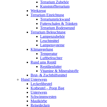
Terrarium Zubehör
Kunststoffterrarium
Werkzeug
Terrarium Einrichtung
Terrariumrückwand
Futterschalen & Tränken
Terrarium Bodengrund
Terrarium Beleuchtung
Lampenzubehör
Leuchtmittel
Lampensysteme
Klimaregelung
Temperatur
Luftbefeuchter
Rund ums Reptil
Reptilienfutter
Vitamine & Mineralstoffe
Brut- & Zuchthilfsmittel
Hund Unterwegs
Leckerlibeutel
Kotbeutel – Poop Bag
Unterwegs
Schwimmwesten
Maulkörbe
Reisedecken