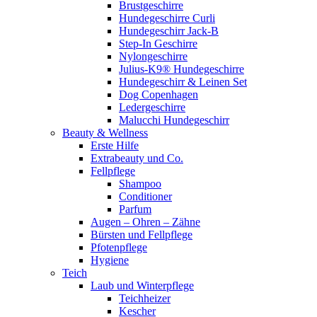
Brustgeschirre
Hundegeschirre Curli
Hundegeschirr Jack-B
Step-In Geschirre
Nylongeschirre
Julius-K9® Hundegeschirre
Hundegeschirr & Leinen Set
Dog Copenhagen
Ledergeschirre
Malucchi Hundegeschirr
Beauty & Wellness
Erste Hilfe
Extrabeauty und Co.
Fellpflege
Shampoo
Conditioner
Parfum
Augen – Ohren – Zähne
Bürsten und Fellpflege
Pfotenpflege
Hygiene
Teich
Laub und Winterpflege
Teichheizer
Kescher