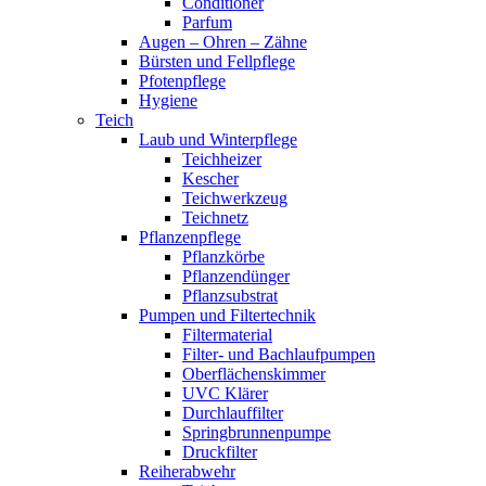
Conditioner
Parfum
Augen – Ohren – Zähne
Bürsten und Fellpflege
Pfotenpflege
Hygiene
Teich
Laub und Winterpflege
Teichheizer
Kescher
Teichwerkzeug
Teichnetz
Pflanzenpflege
Pflanzkörbe
Pflanzendünger
Pflanzsubstrat
Pumpen und Filtertechnik
Filtermaterial
Filter- und Bachlaufpumpen
Oberflächenskimmer
UVC Klärer
Durchlauffilter
Springbrunnenpumpe
Druckfilter
Reiherabwehr