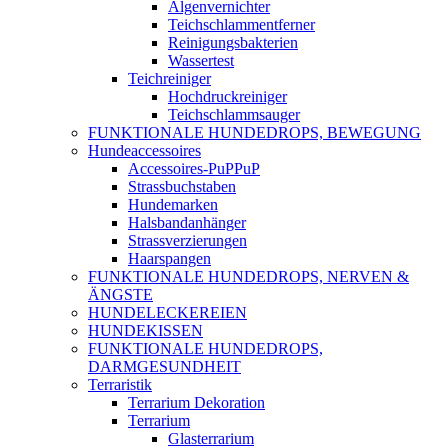
Algenvernichter
Teichschlammentferner
Reinigungsbakterien
Wassertest
Teichreiniger
Hochdruckreiniger
Teichschlammsauger
FUNKTIONALE HUNDEDROPS, BEWEGUNG
Hundeaccessoires
Accessoires-PuPPuP
Strassbuchstaben
Hundemarken
Halsbandanhänger
Strassverzierungen
Haarspangen
FUNKTIONALE HUNDEDROPS, NERVEN &
ÄNGSTE
HUNDELECKEREIEN
HUNDEKISSEN
FUNKTIONALE HUNDEDROPS,
DARMGESUNDHEIT
Terraristik
Terrarium Dekoration
Terrarium
Glasterrarium