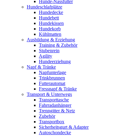
Hunde-Nassfutter
Hundeschlafplätze
Hundedecke
Hundebett
Hundekissen
Hundekorb
Kühlmatten
Ausbildung & Erziehung
Training & Zubehör
Stubenrein
Agility
Hundeerziehung
Napf & Tränke
Napfunterlage
Trinkbrunnen
Futterautomat
Fressnapf & Tränke
Transport & Unterwegs
Transporttasche
Fahrradanhänger
Trenngitter & Netz
Zubehör
Transportbox
Sicherheitsgurt & Adapter
Autoschondecke