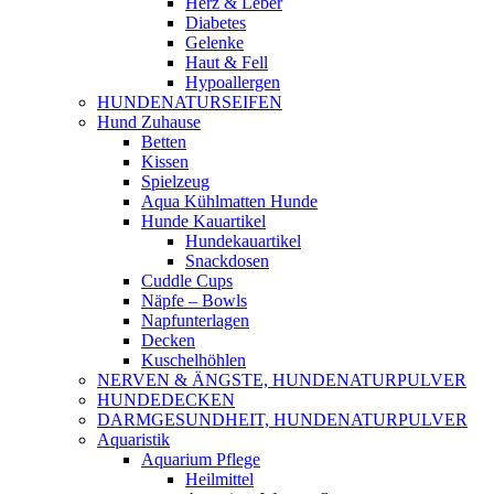
Herz & Leber
Diabetes
Gelenke
Haut & Fell
Hypoallergen
HUNDENATURSEIFEN
Hund Zuhause
Betten
Kissen
Spielzeug
Aqua Kühlmatten Hunde
Hunde Kauartikel
Hundekauartikel
Snackdosen
Cuddle Cups
Näpfe – Bowls
Napfunterlagen
Decken
Kuschelhöhlen
NERVEN & ÄNGSTE, HUNDENATURPULVER
HUNDEDECKEN
DARMGESUNDHEIT, HUNDENATURPULVER
Aquaristik
Aquarium Pflege
Heilmittel