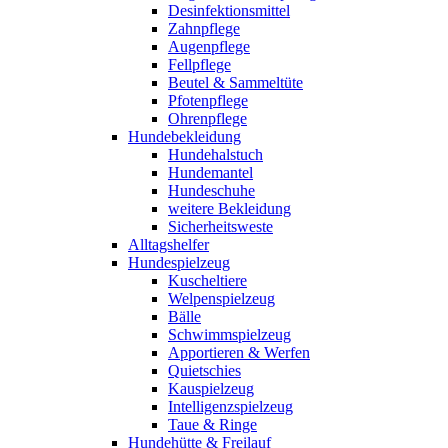
Desinfektionsmittel
Zahnpflege
Augenpflege
Fellpflege
Beutel & Sammeltüte
Pfotenpflege
Ohrenpflege
Hundebekleidung
Hundehalstuch
Hundemantel
Hundeschuhe
weitere Bekleidung
Sicherheitsweste
Alltagshelfer
Hundespielzeug
Kuscheltiere
Welpenspielzeug
Bälle
Schwimmspielzeug
Apportieren & Werfen
Quietschies
Kauspielzeug
Intelligenzspielzeug
Taue & Ringe
Hundehütte & Freilauf