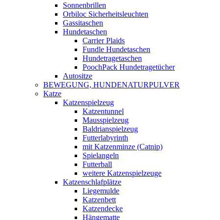
Sonnenbrillen
Orbiloc Sicherheitsleuchten
Gassitaschen
Hundetaschen
Carrier Plaids
Fundle Hundetaschen
Hundetragetaschen
PoochPack Hundetragetücher
Autositze
BEWEGUNG, HUNDENATURPULVER
Katze
Katzenspielzeug
Katzentunnel
Mausspielzeug
Baldrianspielzeug
Futterlabyrinth
mit Katzenminze (Catnip)
Spielangeln
Futterball
weitere Katzenspielzeuge
Katzenschlafplätze
Liegemulde
Katzenbett
Katzendecke
Hängematte