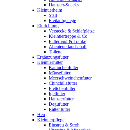
Hamster-Snacks
Kleintierheim
Stall
Freilaufgehege
Einrichtung
Verstecke & Schlafplätze
Kleintiertreppe & Co
Futternapf & Tränke
Abenteuerlandschaft
Toilette
Ergänzungsfutter
Kleintierfutter
Kaninchenfutter
Mäusefutter
Meerschweinchenfutter
Chinchillafutter
Frettchenfutter
Igelfutter
Hamsterfutter
Degufutter
Rattenfutter
Heu
Kleintierpflege
Einstreu & Stroh