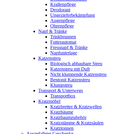
Krallenpflege
Deodorant
Ungezieferbekämpfung
Augenpflege
Ohrenpflege
Napf & Tränke
Trinkbrunnen
Futterautomat
Fressnapf & Tränke
Napfunterlage
Katzenstreu
Biologisch abbaubare Streu
Katzenstreu mit Duft
Nicht klumpende Katzenstreu
Bentonit Katzenstreu
Klumpstreu
Transport & Unterwegs
Transportbox
Kratzmöbel
Kratzbretter & Kratzwellen
Kratzbäume
Kratzbaumzubehör
Kratzstämme & Kratzsäulen
Kratztonnen
Ausgefallene Geschenke