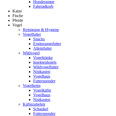
Hunderampe
Fahrradkorb
Katze
Fische
Pferde
Vogel
Reinigung & Hygiene
Vogelfutter
Snacks
Ergänzungsfutter
Alleinfutter
Wildvogel
Vogeltränke
Insektenhotels
Wildvogelfutter
Nistkasten
Vogelhaus
Futterspender
Vogelheim
Vogelkäfig
Vogelhaus
Nistkasten
Käfigzubehör
Schaukel
Futterspender