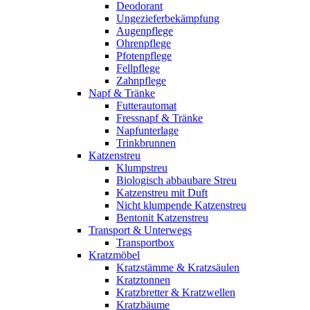
Deodorant
Ungezieferbekämpfung
Augenpflege
Ohrenpflege
Pfotenpflege
Fellpflege
Zahnpflege
Napf & Tränke
Futterautomat
Fressnapf & Tränke
Napfunterlage
Trinkbrunnen
Katzenstreu
Klumpstreu
Biologisch abbaubare Streu
Katzenstreu mit Duft
Nicht klumpende Katzenstreu
Bentonit Katzenstreu
Transport & Unterwegs
Transportbox
Kratzmöbel
Kratzstämme & Kratzsäulen
Kratztonnen
Kratzbretter & Kratzwellen
Kratzbäume