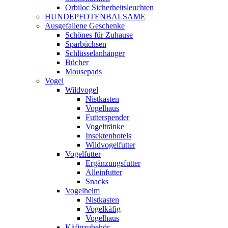
Orbiloc Sicherheitsleuchten
HUNDEPFOTENBALSAME
Ausgefallene Geschenke
Schönes für Zuhause
Sparbüchsen
Schlüsselanhänger
Bücher
Mousepads
Vogel
Wildvogel
Nistkasten
Vogelhaus
Futterspender
Vogeltränke
Insektenhotels
Wildvogelfutter
Vogelfutter
Ergänzungsfutter
Alleinfutter
Snacks
Vogelheim
Nistkasten
Vogelkäfig
Vogelhaus
Käfigzubehör