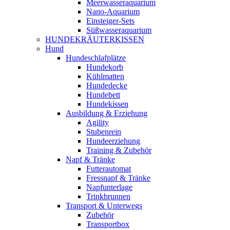
Meerwasseraquarium
Nano-Aquarium
Einsteiger-Sets
Süßwasseraquarium
HUNDEKRÄUTERKISSEN
Hund
Hundeschlafplätze
Hundekorb
Kühlmatten
Hundedecke
Hundebett
Hundekissen
Ausbildung & Erziehung
Agility
Stubenrein
Hundeerziehung
Training & Zubehör
Napf & Tränke
Futterautomat
Fressnapf & Tränke
Napfunterlage
Trinkbrunnen
Transport & Unterwegs
Zubehör
Transportbox