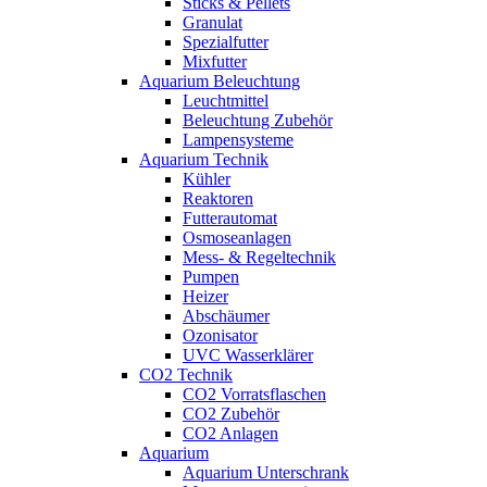
Sticks & Pellets
Granulat
Spezialfutter
Mixfutter
Aquarium Beleuchtung
Leuchtmittel
Beleuchtung Zubehör
Lampensysteme
Aquarium Technik
Kühler
Reaktoren
Futterautomat
Osmoseanlagen
Mess- & Regeltechnik
Pumpen
Heizer
Abschäumer
Ozonisator
UVC Wasserklärer
CO2 Technik
CO2 Vorratsflaschen
CO2 Zubehör
CO2 Anlagen
Aquarium
Aquarium Unterschrank