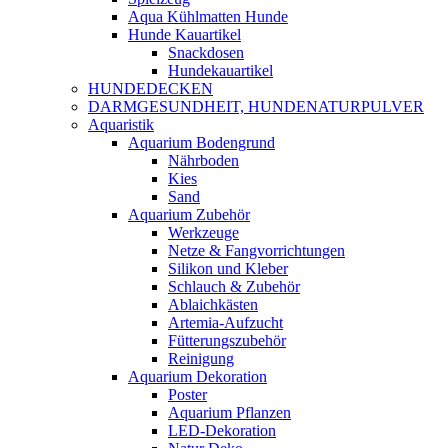
Aqua Kühlmatten Hunde
Hunde Kauartikel
Snackdosen
Hundekauartikel
HUNDEDECKEN
DARMGESUNDHEIT, HUNDENATURPULVER
Aquaristik
Aquarium Bodengrund
Nährboden
Kies
Sand
Aquarium Zubehör
Werkzeuge
Netze & Fangvorrichtungen
Silikon und Kleber
Schlauch & Zubehör
Ablaichkästen
Artemia-Aufzucht
Fütterungszubehör
Reinigung
Aquarium Dekoration
Poster
Aquarium Pflanzen
LED-Dekoration