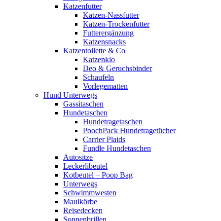
Katzenfutter
Katzen-Nassfutter
Katzen-Trockenfutter
Futterergänzung
Katzensnacks
Katzentoilette & Co
Katzenklo
Deo & Geruchsbinder
Schaufeln
Vorlegematten
Hund Unterwegs
Gassitaschen
Hundetaschen
Hundetragetaschen
PoochPack Hundetragetücher
Carrier Plaids
Fundle Hundetaschen
Autositze
Leckerlibeutel
Kotbeutel – Poop Bag
Unterwegs
Schwimmwesten
Maulkörbe
Reisedecken
Sonnenbrillen