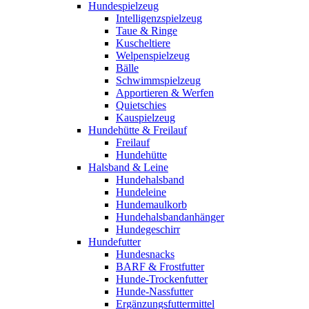
Hundespielzeug
Intelligenzspielzeug
Taue & Ringe
Kuscheltiere
Welpenspielzeug
Bälle
Schwimmspielzeug
Apportieren & Werfen
Quietschies
Kauspielzeug
Hundehütte & Freilauf
Freilauf
Hundehütte
Halsband & Leine
Hundehalsband
Hundeleine
Hundemaulkorb
Hundehalsbandanhänger
Hundegeschirr
Hundefutter
Hundesnacks
BARF & Frostfutter
Hunde-Trockenfutter
Hunde-Nassfutter
Ergänzungsfuttermittel