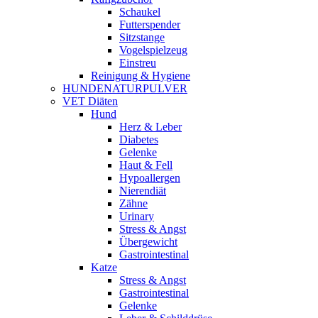
Schaukel
Futterspender
Sitzstange
Vogelspielzeug
Einstreu
Reinigung & Hygiene
HUNDENATURPULVER
VET Diäten
Hund
Herz & Leber
Diabetes
Gelenke
Haut & Fell
Hypoallergen
Nierendiät
Zähne
Urinary
Stress & Angst
Übergewicht
Gastrointestinal
Katze
Stress & Angst
Gastrointestinal
Gelenke