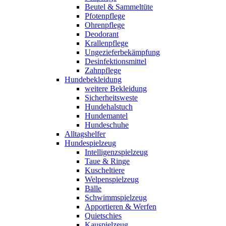
Beutel & Sammeltüte
Pfotenpflege
Ohrenpflege
Deodorant
Krallenpflege
Ungezieferbekämpfung
Desinfektionsmittel
Zahnpflege
Hundebekleidung
weitere Bekleidung
Sicherheitsweste
Hundehalstuch
Hundemantel
Hundeschuhe
Alltagshelfer
Hundespielzeug
Intelligenzspielzeug
Taue & Ringe
Kuscheltiere
Welpenspielzeug
Bälle
Schwimmspielzeug
Apportieren & Werfen
Quietschies
Kauspielzeug