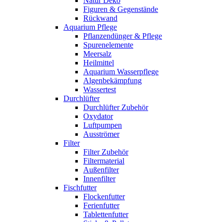
Natur Deko
Figuren & Gegenstände
Rückwand
Aquarium Pflege
Pflanzendünger & Pflege
Spurenelemente
Meersalz
Heilmittel
Aquarium Wasserpflege
Algenbekämpfung
Wassertest
Durchlüfter
Durchlüfter Zubehör
Oxydator
Luftpumpen
Ausströmer
Filter
Filter Zubehör
Filtermaterial
Außenfilter
Innenfilter
Fischfutter
Flockenfutter
Ferienfutter
Tablettenfutter