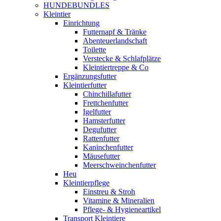
HUNDEBUNDLES
Kleintier
Einrichtung
Futternapf & Tränke
Abenteuerlandschaft
Toilette
Verstecke & Schlafplätze
Kleintiertreppe & Co
Ergänzungsfutter
Kleintierfutter
Chinchillafutter
Frettchenfutter
Igelfutter
Hamsterfutter
Degufutter
Rattenfutter
Kaninchenfutter
Mäusefutter
Meerschweinchenfutter
Heu
Kleintierpflege
Einstreu & Stroh
Vitamine & Mineralien
Pflege- & Hygieneartikel
Transport Kleintiere