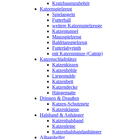
Kratzbaumzubehör
Katzenspielzeug
Spielangeln
Futterball
weitere Katzenspielzeuge
Katzentunnel
Mausspielzeug
Baldrianspielzeug
Futterlabyrinth
mit Katzenminze (Catnip)
Katzenschlafplätze
Katzenkissen
Katzenhöhle
Liegemulde
Katzenbett
Katzendecke
Hängematte
Drinnen & Draußen
Katzen-Schutznetz
Katzenklappe
Halsband & Anhänger
Katzenhalsband
Katzenleine
Katzenhalsbandanhänger
Alltagshelfer