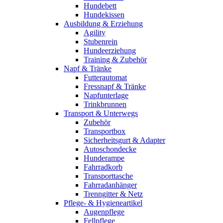
Hundebett
Hundekissen
Ausbildung & Erziehung
Agility
Stubenrein
Hundeerziehung
Training & Zubehör
Napf & Tränke
Futterautomat
Fressnapf & Tränke
Napfunterlage
Trinkbrunnen
Transport & Unterwegs
Zubehör
Transportbox
Sicherheitsgurt & Adapter
Autoschondecke
Hunderampe
Fahrradkorb
Transporttasche
Fahrradanhänger
Trenngitter & Netz
Pflege- & Hygieneartikel
Augenpflege
Fellpflege