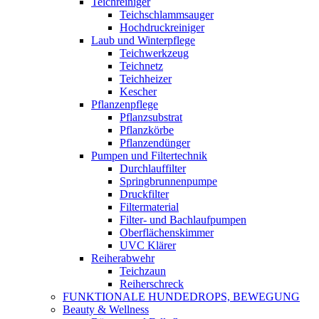
Teichreiniger
Teichschlammsauger
Hochdruckreiniger
Laub und Winterpflege
Teichwerkzeug
Teichnetz
Teichheizer
Kescher
Pflanzenpflege
Pflanzsubstrat
Pflanzkörbe
Pflanzendünger
Pumpen und Filtertechnik
Durchlauffilter
Springbrunnenpumpe
Druckfilter
Filtermaterial
Filter- und Bachlaufpumpen
Oberflächenskimmer
UVC Klärer
Reiherabwehr
Teichzaun
Reiherschreck
FUNKTIONALE HUNDEDROPS, BEWEGUNG
Beauty & Wellness