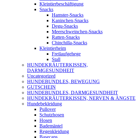
Kleintierbeschäftigung
Snacks
Hamster-Snacks
Kaninchen-Snacks
Degu-Snacks
Meerschweinchen-Snacks
Ratten-Snacks
Chinchilla-Snacks
Kleintierheim
Freilaufgehege
Stall
HUNDEKRÄUTERKISSEN,
DARMGESUNDHEIT
Uncategorized
HUNDEBUNDLES, BEWEGUNG
GUTSCHEIN
HUNDEBUNDLES, DARMGESUNDHEIT
HUNDEKRÄUTERKISSEN, NERVEN & ÄNGSTE
Hundebekleidung
Pullover
Schutzhosen
Hosen
Bademäntel
Regenkleidung
Basecaps