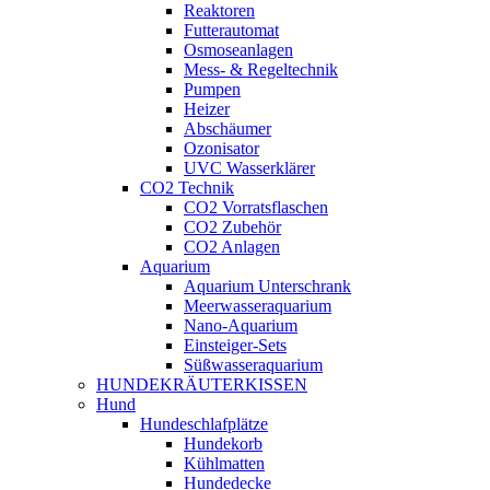
Reaktoren
Futterautomat
Osmoseanlagen
Mess- & Regeltechnik
Pumpen
Heizer
Abschäumer
Ozonisator
UVC Wasserklärer
CO2 Technik
CO2 Vorratsflaschen
CO2 Zubehör
CO2 Anlagen
Aquarium
Aquarium Unterschrank
Meerwasseraquarium
Nano-Aquarium
Einsteiger-Sets
Süßwasseraquarium
HUNDEKRÄUTERKISSEN
Hund
Hundeschlafplätze
Hundekorb
Kühlmatten
Hundedecke