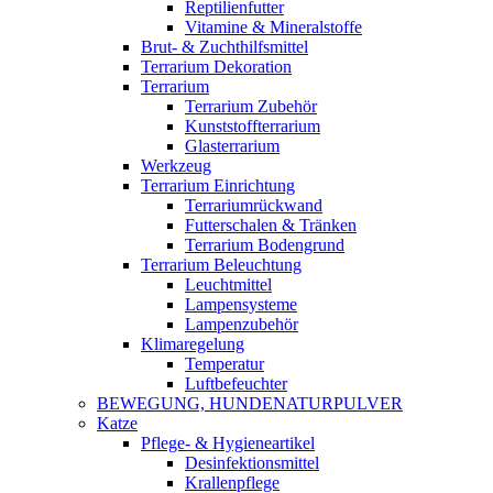
Reptilienfutter
Vitamine & Mineralstoffe
Brut- & Zuchthilfsmittel
Terrarium Dekoration
Terrarium
Terrarium Zubehör
Kunststoffterrarium
Glasterrarium
Werkzeug
Terrarium Einrichtung
Terrariumrückwand
Futterschalen & Tränken
Terrarium Bodengrund
Terrarium Beleuchtung
Leuchtmittel
Lampensysteme
Lampenzubehör
Klimaregelung
Temperatur
Luftbefeuchter
BEWEGUNG, HUNDENATURPULVER
Katze
Pflege- & Hygieneartikel
Desinfektionsmittel
Krallenpflege