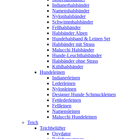
Indianerhalsbänder
Namenshalsbänder
Nylonhalsbänder
Schwimmhalsbänder
Fellhalsbänder
Halsbänder Alpen
Hundehalsband & Leinen Set
Halsbänder mit Strass
Malucchi Halsbänder
Hunde-Leuchthalsbänder
Halsbänder ohne Strass
Kühlhalsbänder
Hundeleinen
Indianerleinen
Lederleinen
Nylonleinen
Designer Hunde Schmuckleinen
Fettlederleinen
Fellleinen
Namensleinen
Malucchi Hundeleinen
Teich
Teichbelüfter
Oxydator