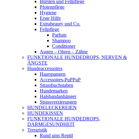
Bürsten und Fellpflege
Pfotenpflege
Hygiene
Erste Hilfe
Extrabeauty und Co.
Fellpflege
Parfum
Shampoo
Conditioner
Augen – Ohren – Zähne
FUNKTIONALE HUNDEDROPS, NERVEN &
ÄNGSTE
Hundeaccessoires
Haarspangen
Accessoires-PuPPuP
Strassbuchstaben
Hundemarken
Halsbandanhänger
Strassverzierungen
HUNDELECKEREIEN
HUNDEKISSEN
FUNKTIONALE HUNDEDROPS,
DARMGESUNDHEIT
Terraristik
Rund ums Reptil