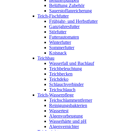
Belüfterpumpen
Belüftung Zubehör
Sauerstoffanreicherung
Teich-Fischfutter
Frühjahr- und Herbstfutter
Ganzjahresfutter
Störfutter
Futterautomaten
Winterfutter
Sommerfutter
Koisnack
Teichbau
Wasserfall und Bachlauf
Teichbeleuchtung
Teichbecken
Teichdeko
Schlauchverbinder
Teichschlauch
Teich-Wasserpflege
Teichschlammentferner
Reinigungsbakterien
Wassertest
Algenvorbeugung
Wasserhärte und pH
Algenvernichter