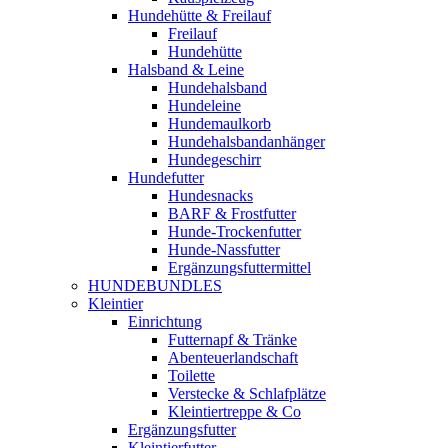
Hundehütte & Freilauf
Freilauf
Hundehütte
Halsband & Leine
Hundehalsband
Hundeleine
Hundemaulkorb
Hundehalsbandanhänger
Hundegeschirr
Hundefutter
Hundesnacks
BARF & Frostfutter
Hunde-Trockenfutter
Hunde-Nassfutter
Ergänzungsfuttermittel
HUNDEBUNDLES
Kleintier
Einrichtung
Futternapf & Tränke
Abenteuerlandschaft
Toilette
Verstecke & Schlafplätze
Kleintiertreppe & Co
Ergänzungsfutter
Kleintierfutter