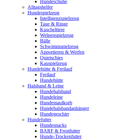
Hundeschuhe
Alltagshelfer
Hundespielzeug
Intelligenzspielzeug
Taue & Ringe
Kuscheltiere
Welpenspielzeug
Bälle
Schwimmspielzeug
Apportieren & Werfen
Quietschies
Kauspielzeug
Hundehütte & Freilauf
Freilauf
Hundehütte
Halsband & Leine
Hundehalsband
Hundeleine
Hundemaulkorb
Hundehalsbandanhänger
Hundegeschirr
Hundefutter
Hundesnacks
BARF & Frostfutter
Hunde-Trockenfutter