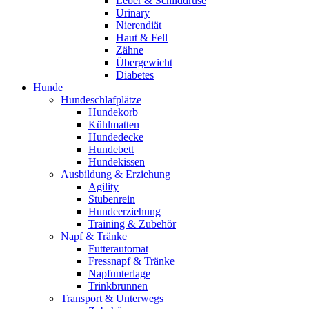
Leber & Schilddrüse
Urinary
Nierendiät
Haut & Fell
Zähne
Übergewicht
Diabetes
Hunde
Hundeschlafplätze
Hundekorb
Kühlmatten
Hundedecke
Hundebett
Hundekissen
Ausbildung & Erziehung
Agility
Stubenrein
Hundeerziehung
Training & Zubehör
Napf & Tränke
Futterautomat
Fressnapf & Tränke
Napfunterlage
Trinkbrunnen
Transport & Unterwegs