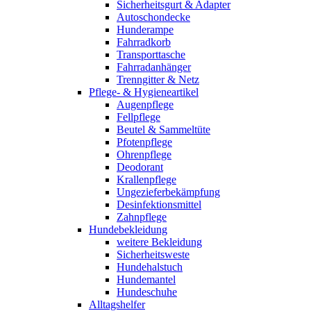
Sicherheitsgurt & Adapter
Autoschondecke
Hunderampe
Fahrradkorb
Transporttasche
Fahrradanhänger
Trenngitter & Netz
Pflege- & Hygieneartikel
Augenpflege
Fellpflege
Beutel & Sammeltüte
Pfotenpflege
Ohrenpflege
Deodorant
Krallenpflege
Ungezieferbekämpfung
Desinfektionsmittel
Zahnpflege
Hundebekleidung
weitere Bekleidung
Sicherheitsweste
Hundehalstuch
Hundemantel
Hundeschuhe
Alltagshelfer