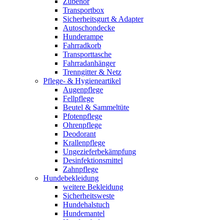
Zubehör
Transportbox
Sicherheitsgurt & Adapter
Autoschondecke
Hunderampe
Fahrradkorb
Transporttasche
Fahrradanhänger
Trenngitter & Netz
Pflege- & Hygieneartikel
Augenpflege
Fellpflege
Beutel & Sammeltüte
Pfotenpflege
Ohrenpflege
Deodorant
Krallenpflege
Ungezieferbekämpfung
Desinfektionsmittel
Zahnpflege
Hundebekleidung
weitere Bekleidung
Sicherheitsweste
Hundehalstuch
Hundemantel