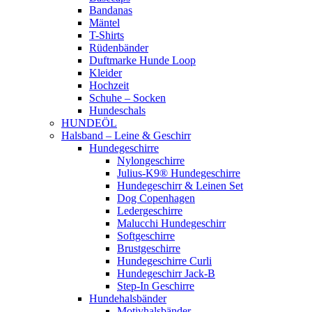
Bandanas
Mäntel
T-Shirts
Rüdenbänder
Duftmarke Hunde Loop
Kleider
Hochzeit
Schuhe – Socken
Hundeschals
HUNDEÖL
Halsband – Leine & Geschirr
Hundegeschirre
Nylongeschirre
Julius-K9® Hundegeschirre
Hundegeschirr & Leinen Set
Dog Copenhagen
Ledergeschirre
Malucchi Hundegeschirr
Softgeschirre
Brustgeschirre
Hundegeschirre Curli
Hundegeschirr Jack-B
Step-In Geschirre
Hundehalsbänder
Motivhalsbänder