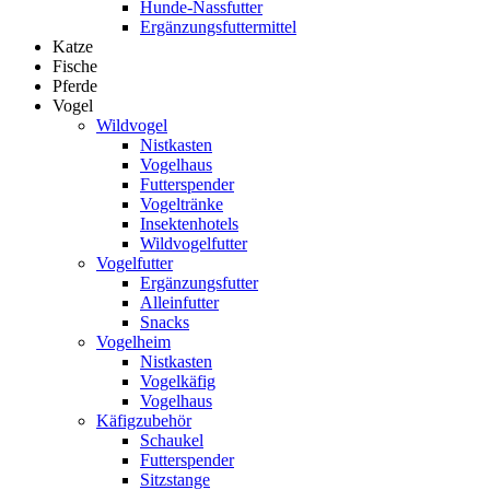
Hunde-Nassfutter
Ergänzungsfuttermittel
Katze
Fische
Pferde
Vogel
Wildvogel
Nistkasten
Vogelhaus
Futterspender
Vogeltränke
Insektenhotels
Wildvogelfutter
Vogelfutter
Ergänzungsfutter
Alleinfutter
Snacks
Vogelheim
Nistkasten
Vogelkäfig
Vogelhaus
Käfigzubehör
Schaukel
Futterspender
Sitzstange