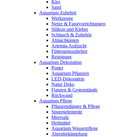
Kies
Sand
Aquarium Zubehör
Werkzeuge
Netze & Fangvorrichtungen
Silikon und Kleber
Schlauch & Zubehör
Ablaichkästen
Artemia-Aufzucht
Fütterungszubehör
Reinigung
Aquarium Dekoration
Poster
Aquarium Pflanzen
LED-Dekoration
Natur Deko
Figuren & Gegenstände
Rückwand
Aquarium Pflege
Pflanzendünger & Pflege
Spurenelemente
Meersalz
Heilmittel
Aquarium Wasserpflege
Algenbekämpfung