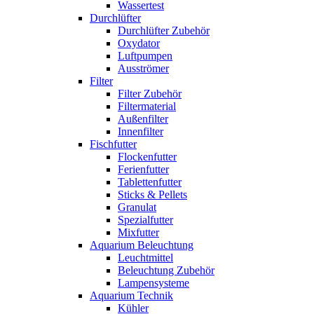
Wassertest
Durchlüfter
Durchlüfter Zubehör
Oxydator
Luftpumpen
Ausströmer
Filter
Filter Zubehör
Filtermaterial
Außenfilter
Innenfilter
Fischfutter
Flockenfutter
Ferienfutter
Tablettenfutter
Sticks & Pellets
Granulat
Spezialfutter
Mixfutter
Aquarium Beleuchtung
Leuchtmittel
Beleuchtung Zubehör
Lampensysteme
Aquarium Technik
Kühler