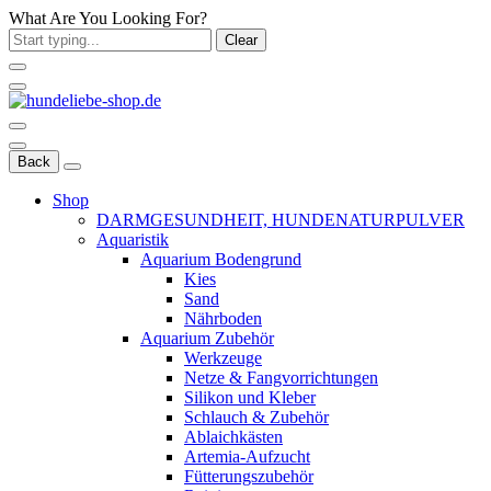
What Are You Looking For?
Clear
Back
Shop
DARMGESUNDHEIT, HUNDENATURPULVER
Aquaristik
Aquarium Bodengrund
Kies
Sand
Nährboden
Aquarium Zubehör
Werkzeuge
Netze & Fangvorrichtungen
Silikon und Kleber
Schlauch & Zubehör
Ablaichkästen
Artemia-Aufzucht
Fütterungszubehör