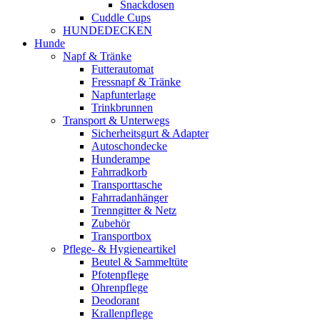
Snackdosen
Cuddle Cups
HUNDEDECKEN
Hunde
Napf & Tränke
Futterautomat
Fressnapf & Tränke
Napfunterlage
Trinkbrunnen
Transport & Unterwegs
Sicherheitsgurt & Adapter
Autoschondecke
Hunderampe
Fahrradkorb
Transporttasche
Fahrradanhänger
Trenngitter & Netz
Zubehör
Transportbox
Pflege- & Hygieneartikel
Beutel & Sammeltüte
Pfotenpflege
Ohrenpflege
Deodorant
Krallenpflege