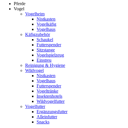
Pferde
Vogel
Vogelheim
Nistkasten
Vogelkäfig
Vogelhaus
Käfigzubehör
Schaukel
Futterspender
Sitzstange
Vogelspielzeug
Einstreu
Reinigung & Hygiene
Wildvogel
Nistkasten
Vogelhaus
Futterspender
Vogeltränke
Insektenhotels
Wildvogelfutter
Vogelfutter
Ergänzungsfutter
Alleinfutter
Snacks