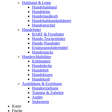
Halsband & Leine
Hundehalsband
Hundeleine
Hundemaulkorb
Hundehalsbandanhänger
Hundegeschirr
Hundefutter
BARF & Frostfutter
Hunde-Trockenfutter
Hunde-Nassfutter
Ergänzungsfuttermittel
Hundesnacks
Hundeschlafplätze
Kühlmatten
Hundedecke
Hundebett
Hundekissen
Hundekorb
Ausbildung & Erziehung
Hundeerziehung
Training & Zubehör
Agility
Stubenrein
Katze
Fische