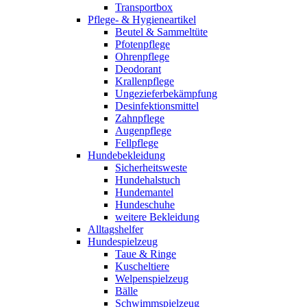
Transportbox
Pflege- & Hygieneartikel
Beutel & Sammeltüte
Pfotenpflege
Ohrenpflege
Deodorant
Krallenpflege
Ungezieferbekämpfung
Desinfektionsmittel
Zahnpflege
Augenpflege
Fellpflege
Hundebekleidung
Sicherheitsweste
Hundehalstuch
Hundemantel
Hundeschuhe
weitere Bekleidung
Alltagshelfer
Hundespielzeug
Taue & Ringe
Kuscheltiere
Welpenspielzeug
Bälle
Schwimmspielzeug