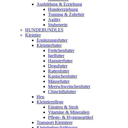
Ausbildung & Erziehung
Hundeerziehung
Training & Zubehör
Agility
Stubenrein
HUNDEBUNDLES
Kleintier
Ergänzungsfutter
Kleintierfutter
Frettchenfutter
Igelfutter
Hamsterfutter
Degufutter
Rattenfutter
Kaninchenfutter
Mäusefutter
Meerschweinchenfutter
Chinchillafutter
Heu
Kleintierpflege
Einstreu & Stroh
Vitamine & Mineralien
Pflege- & Hygieneartikel
Transport Kleintiere
Kleintierbeschäftigung