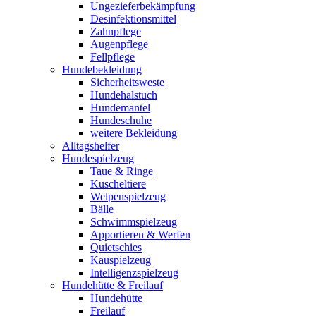
Ungezieferbekämpfung
Desinfektionsmittel
Zahnpflege
Augenpflege
Fellpflege
Hundebekleidung
Sicherheitsweste
Hundehalstuch
Hundemantel
Hundeschuhe
weitere Bekleidung
Alltagshelfer
Hundespielzeug
Taue & Ringe
Kuscheltiere
Welpenspielzeug
Bälle
Schwimmspielzeug
Apportieren & Werfen
Quietschies
Kauspielzeug
Intelligenzspielzeug
Hundehütte & Freilauf
Hundehütte
Freilauf