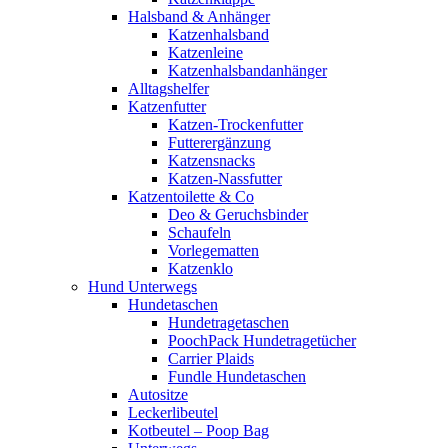
Halsband & Anhänger
Katzenhalsband
Katzenleine
Katzenhalsbandanhänger
Alltagshelfer
Katzenfutter
Katzen-Trockenfutter
Futterergänzung
Katzensnacks
Katzen-Nassfutter
Katzentoilette & Co
Deo & Geruchsbinder
Schaufeln
Vorlegematten
Katzenklo
Hund Unterwegs
Hundetaschen
Hundetragetaschen
PoochPack Hundetragetücher
Carrier Plaids
Fundle Hundetaschen
Autositze
Leckerlibeutel
Kotbeutel – Poop Bag