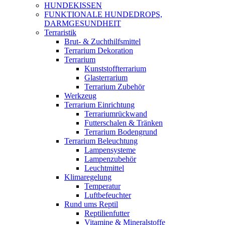
HUNDEKISSEN
FUNKTIONALE HUNDEDROPS,
DARMGESUNDHEIT
Terraristik
Brut- & Zuchthilfsmittel
Terrarium Dekoration
Terrarium
Kunststoffterrarium
Glasterrarium
Terrarium Zubehör
Werkzeug
Terrarium Einrichtung
Terrariumrückwand
Futterschalen & Tränken
Terrarium Bodengrund
Terrarium Beleuchtung
Lampensysteme
Lampenzubehör
Leuchtmittel
Klimaregelung
Temperatur
Luftbefeuchter
Rund ums Reptil
Reptilienfutter
Vitamine & Mineralstoffe