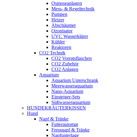
Osmoseanlagen
Mess- & Regeltechnik
Pumpen
Heizer
Abschäumer
Ozonisator
UVC Wasserklärer
Kühler
Reaktoren
CO2 Technik
CO2 Vorratsflaschen
CO2 Zubehör
CO2 Anlagen
Aquarium
Aquarium Unterschrank
Meerwasseraquarium
Nano-Aquarium
Einsteiger-Sets
Süßwasseraquarium
HUNDEKRÄUTERKISSEN
Hund
Napf & Tränke
Futterautomat
Fressnapf & Tränke
Napfunterlage