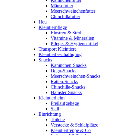
Kaninchenfutter
Mäusefutter
Meerschweinchenfutter
Chinchillafutter
Heu
Kleintierpflege
Einstreu & Stroh
Vitamine & Mineralien
Pflege- & Hygieneartikel
Transport Kleintiere
Kleintierbeschäftigung
Snacks
Kaninchen-Snacks
Degu-Snacks
Meerschweinchen-Snacks
Ratten-Snacks
Chinchilla-Snacks
Hamster-Snacks
Kleintierheim
Freilaufgehege
Stall
Einrichtung
Toilette
Verstecke & Schlafplätze
Kleintiertreppe & Co