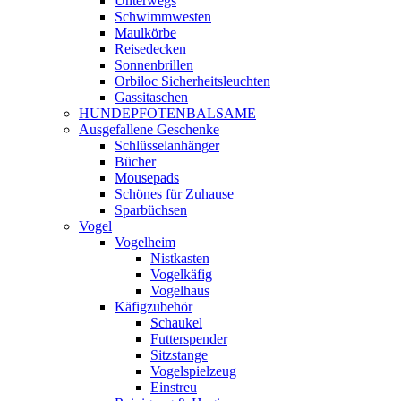
Unterwegs
Schwimmwesten
Maulkörbe
Reisedecken
Sonnenbrillen
Orbiloc Sicherheitsleuchten
Gassitaschen
HUNDEPFOTENBALSAME
Ausgefallene Geschenke
Schlüsselanhänger
Bücher
Mousepads
Schönes für Zuhause
Sparbüchsen
Vogel
Vogelheim
Nistkasten
Vogelkäfig
Vogelhaus
Käfigzubehör
Schaukel
Futterspender
Sitzstange
Vogelspielzeug
Einstreu