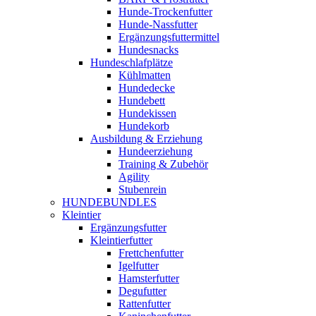
Hunde-Trockenfutter
Hunde-Nassfutter
Ergänzungsfuttermittel
Hundesnacks
Hundeschlafplätze
Kühlmatten
Hundedecke
Hundebett
Hundekissen
Hundekorb
Ausbildung & Erziehung
Hundeerziehung
Training & Zubehör
Agility
Stubenrein
HUNDEBUNDLES
Kleintier
Ergänzungsfutter
Kleintierfutter
Frettchenfutter
Igelfutter
Hamsterfutter
Degufutter
Rattenfutter