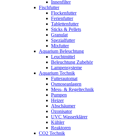
Innenfilter
Fischfutter
Flockenfutter
Ferienfutter
Tablettenfutter
Sticks & Pellets
Granulat
Spezialfutter
Mixfutter
Aquarium Beleuchtung
Leuchtmittel
Beleuchtung Zubehör
Lampensysteme
Aquarium Technik
Futterautomat
Osmoseanlagen
Mess- & Regeltechnik
Pumpen
Heizer
Abschäumer
Ozonisator
UVC Wasserklärer
Kühler
Reaktoren
CO2 Technik