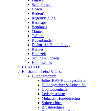
Pullover
Schutzhosen
Hosen
Bademäntel
Regenkleidung
Basecaps
Bandanas
Mäntel
T-Shirts
Rüdenbänder
Duftmarke Hunde Loop
Kleider
Hochzeit
Schuhe – Socken
Hundeschals
HUNDEÖL
Halsband – Leine & Geschirr
Hundegeschirre
Julius-K9® Hundegeschirre
Hundegeschirr & Leinen Set
Dog Copenhagen
Ledergeschirre
Malucchi Hundegeschirr
Softgeschirre
Brustgeschirre