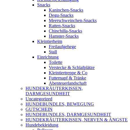
Snacks
Kaninchen-Snacks
Degu-Snacks
Meerschweinchen-Snacks
Ratten-Snacks
Chinchilla-Snacks
Hamster-Snacks
Kleintierheim
Freilaufgehege
Stall
Einrichtung
Toilette
Verstecke & Schlafplätze
Kleintiertreppe & Co
Futternapf & Tränke
Abenteuerlandschaft
HUNDEKRÄUTERKISSEN,
DARMGESUNDHEIT
Uncategorized
HUNDEBUNDLES, BEWEGUNG
GUTSCHEIN
HUNDEBUNDLES, DARMGESUNDHEIT
HUNDEKRÄUTERKISSEN, NERVEN & ÄNGSTE
Hundebekleidung