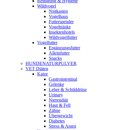
Reinigung & Hygiene
Wildvogel
Nistkasten
Vogelhaus
Futterspender
Vogeltränke
Insektenhotels
Wildvogelfutter
Vogelfutter
Ergänzungsfutter
Alleinfutter
Snacks
HUNDENATURPULVER
VET Diäten
Katze
Gastrointestinal
Gelenke
Leber & Schilddrüse
Urinary
Nierendiät
Haut & Fell
Zähne
Übergewicht
Diabetes
Stress & Angst