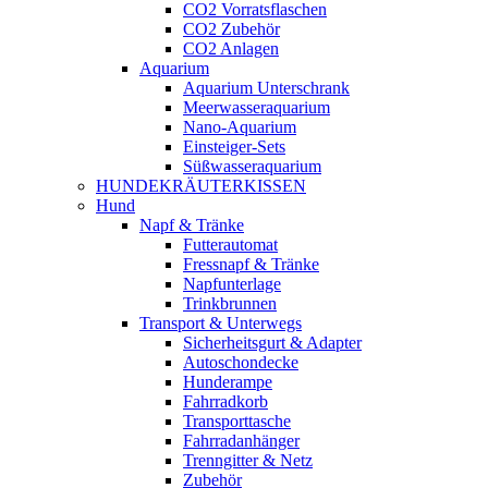
CO2 Vorratsflaschen
CO2 Zubehör
CO2 Anlagen
Aquarium
Aquarium Unterschrank
Meerwasseraquarium
Nano-Aquarium
Einsteiger-Sets
Süßwasseraquarium
HUNDEKRÄUTERKISSEN
Hund
Napf & Tränke
Futterautomat
Fressnapf & Tränke
Napfunterlage
Trinkbrunnen
Transport & Unterwegs
Sicherheitsgurt & Adapter
Autoschondecke
Hunderampe
Fahrradkorb
Transporttasche
Fahrradanhänger
Trenngitter & Netz
Zubehör