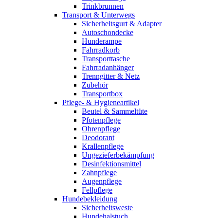
Trinkbrunnen
Transport & Unterwegs
Sicherheitsgurt & Adapter
Autoschondecke
Hunderampe
Fahrradkorb
Transporttasche
Fahrradanhänger
Trenngitter & Netz
Zubehör
Transportbox
Pflege- & Hygieneartikel
Beutel & Sammeltüte
Pfotenpflege
Ohrenpflege
Deodorant
Krallenpflege
Ungezieferbekämpfung
Desinfektionsmittel
Zahnpflege
Augenpflege
Fellpflege
Hundebekleidung
Sicherheitsweste
Hundehalstuch