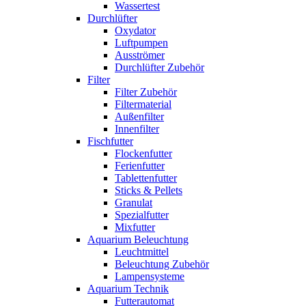
Wassertest
Durchlüfter
Oxydator
Luftpumpen
Ausströmer
Durchlüfter Zubehör
Filter
Filter Zubehör
Filtermaterial
Außenfilter
Innenfilter
Fischfutter
Flockenfutter
Ferienfutter
Tablettenfutter
Sticks & Pellets
Granulat
Spezialfutter
Mixfutter
Aquarium Beleuchtung
Leuchtmittel
Beleuchtung Zubehör
Lampensysteme
Aquarium Technik
Futterautomat