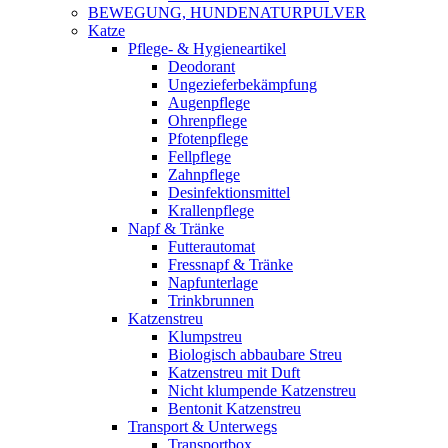
BEWEGUNG, HUNDENATURPULVER
Katze
Pflege- & Hygieneartikel
Deodorant
Ungezieferbekämpfung
Augenpflege
Ohrenpflege
Pfotenpflege
Fellpflege
Zahnpflege
Desinfektionsmittel
Krallenpflege
Napf & Tränke
Futterautomat
Fressnapf & Tränke
Napfunterlage
Trinkbrunnen
Katzenstreu
Klumpstreu
Biologisch abbaubare Streu
Katzenstreu mit Duft
Nicht klumpende Katzenstreu
Bentonit Katzenstreu
Transport & Unterwegs
Transportbox