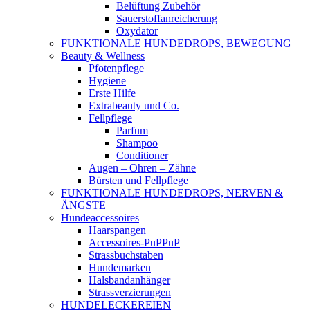
Belüftung Zubehör
Sauerstoffanreicherung
Oxydator
FUNKTIONALE HUNDEDROPS, BEWEGUNG
Beauty & Wellness
Pfotenpflege
Hygiene
Erste Hilfe
Extrabeauty und Co.
Fellpflege
Parfum
Shampoo
Conditioner
Augen – Ohren – Zähne
Bürsten und Fellpflege
FUNKTIONALE HUNDEDROPS, NERVEN &
ÄNGSTE
Hundeaccessoires
Haarspangen
Accessoires-PuPPuP
Strassbuchstaben
Hundemarken
Halsbandanhänger
Strassverzierungen
HUNDELECKEREIEN