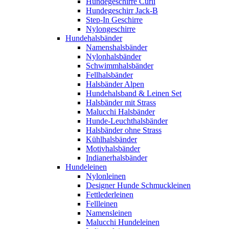
Hundegeschirre Curli
Hundegeschirr Jack-B
Step-In Geschirre
Nylongeschirre
Hundehalsbänder
Namenshalsbänder
Nylonhalsbänder
Schwimmhalsbänder
Fellhalsbänder
Halsbänder Alpen
Hundehalsband & Leinen Set
Halsbänder mit Strass
Malucchi Halsbänder
Hunde-Leuchthalsbänder
Halsbänder ohne Strass
Kühlhalsbänder
Motivhalsbänder
Indianerhalsbänder
Hundeleinen
Nylonleinen
Designer Hunde Schmuckleinen
Fettlederleinen
Fellleinen
Namensleinen
Malucchi Hundeleinen