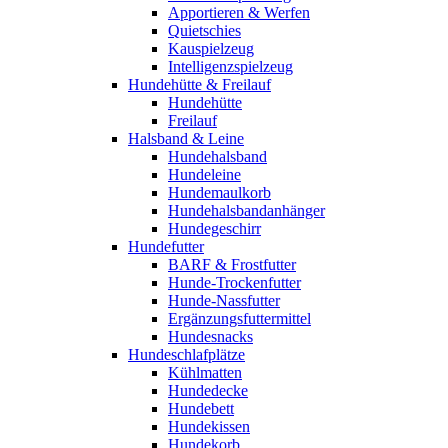
Apportieren & Werfen
Quietschies
Kauspielzeug
Intelligenzspielzeug
Hundehütte & Freilauf
Hundehütte
Freilauf
Halsband & Leine
Hundehalsband
Hundeleine
Hundemaulkorb
Hundehalsbandanhänger
Hundegeschirr
Hundefutter
BARF & Frostfutter
Hunde-Trockenfutter
Hunde-Nassfutter
Ergänzungsfuttermittel
Hundesnacks
Hundeschlafplätze
Kühlmatten
Hundedecke
Hundebett
Hundekissen
Hundekorb