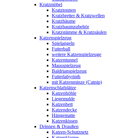
Kratzmöbel
Kratztonnen
Kratzbretter & Kratzwellen
Kratzbäume
Kratzbaumzubehör
Kratzstämme & Kratzsäulen
Katzenspielzeug
Spielangeln
Futterball
weitere Katzenspielzeuge
Katzentunnel
Mausspielzeug
Baldrianspielzeug
Futterlabyrinth
mit Katzenminze (Catnip)
Katzenschlafplätze
Katzenhöhle
Liegemulde
Katzenbett
Katzendecke
Hängematte
Katzenkissen
Drinnen & Draußen
Katzen-Schutznetz
Katzenklappe