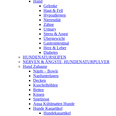
Hund
Gelenke
Haut & Fell
Hypoallergen
Nierendiät
Zähne
Urinary
Stress & Angst
Übergewicht
Gastrointestinal
Herz & Leber
Diabetes
HUNDENATURSEIFEN
NERVEN & ÄNGSTE, HUNDENATURPULVER
Hund Zuhause
Näpfe – Bowls
Napfunterlagen
Decken
Kuschelhöhlen
Betten
Kissen
Spielzeug
Aqua Kühlmatten Hunde
Hunde Kauartikel
Hundekauartikel