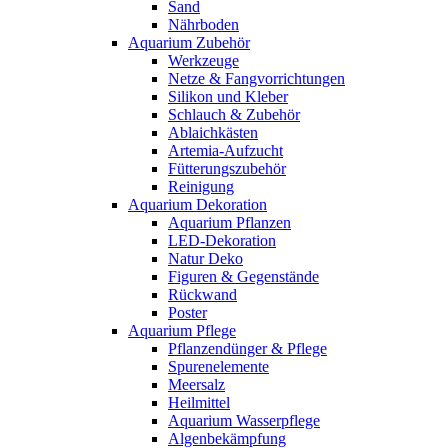
Sand
Nährboden
Aquarium Zubehör
Werkzeuge
Netze & Fangvorrichtungen
Silikon und Kleber
Schlauch & Zubehör
Ablaichkästen
Artemia-Aufzucht
Fütterungszubehör
Reinigung
Aquarium Dekoration
Aquarium Pflanzen
LED-Dekoration
Natur Deko
Figuren & Gegenstände
Rückwand
Poster
Aquarium Pflege
Pflanzendünger & Pflege
Spurenelemente
Meersalz
Heilmittel
Aquarium Wasserpflege
Algenbekämpfung