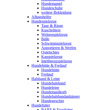
Hundemantel
Hundeschuhe
weitere Bekleidung
Alltagshelfer
Hundespielzeug
Taue & Ringe
Kuscheltiere
Welpenspielzeug
Bälle
Schwimmspielzeug
Apportieren & Werfen
Quietschies
Kauspielzeug
Intelligenzspielzeug
Hundehütte & Freilauf
Hundehütte
Freilauf
Halsband & Leine
Hundehalsband
Hundeleine
Hundemaulkorb
Hundehalsbandanhänger
Hundegeschirr
Hundefutter
BARF & Frostfutter