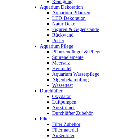
Reinigung
Aquarium Dekoration
Aquarium Pflanzen
LED-Dekoration
Natur Deko
Figuren & Gegenstände
Rückwand
Poster
Aquarium Pflege
Pflanzendünger & Pflege
Spurenelemente
Meersalz
Heilmittel
Aquarium Wasserpflege
Algenbekämpfung
Wassertest
Durchlüfter
Oxydator
Luftpumpen
Ausströmer
Durchlüfter Zubehör
Filter
Filter Zubehör
Filtermaterial
Außenfilter