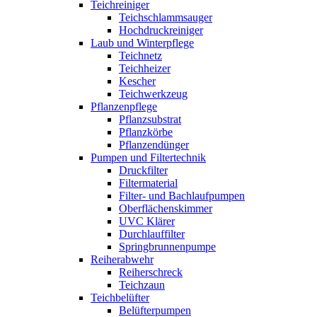
Teichreiniger
Teichschlammsauger
Hochdruckreiniger
Laub und Winterpflege
Teichnetz
Teichheizer
Kescher
Teichwerkzeug
Pflanzenpflege
Pflanzsubstrat
Pflanzkörbe
Pflanzendünger
Pumpen und Filtertechnik
Druckfilter
Filtermaterial
Filter- und Bachlaufpumpen
Oberflächenskimmer
UVC Klärer
Durchlauffilter
Springbrunnenpumpe
Reiherabwehr
Reiherschreck
Teichzaun
Teichbelüfter
Belüfterpumpen