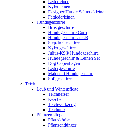
Lederleinen
Nylonleinen
Designer Hunde Schmuckleinen
Fettlederleinen
Hundegeschirre
Brustgeschirre
Hundegeschirre Curli
Hundegeschirr Jack-B
Step-In Geschirre
Nylongeschirre
Julius-K9® Hundegeschirre
Hundegeschirr & Leinen Set
Dog Copenhagen
Ledergeschirre
Malucchi Hundegeschirr
Softgeschirre
Teich
Laub und Winterpflege
Teichheizer
Kescher
Teichwerkzeug
Teichnetz
Pflanzenpflege
Pflanzkörbe
Pflanzendünger