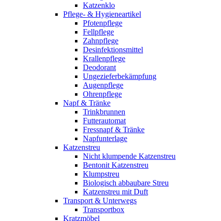
Katzenklo
Pflege- & Hygieneartikel
Pfotenpflege
Fellpflege
Zahnpflege
Desinfektionsmittel
Krallenpflege
Deodorant
Ungezieferbekämpfung
Augenpflege
Ohrenpflege
Napf & Tränke
Trinkbrunnen
Futterautomat
Fressnapf & Tränke
Napfunterlage
Katzenstreu
Nicht klumpende Katzenstreu
Bentonit Katzenstreu
Klumpstreu
Biologisch abbaubare Streu
Katzenstreu mit Duft
Transport & Unterwegs
Transportbox
Kratzmöbel