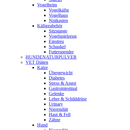
Vogelheim
Vogelkäfig
Vogelhaus
Nistkasten
Käfigzubehör
Sitzstange
Vogelspielzeug
Einstreu
Schaukel
Futterspender
HUNDENATURPULVER
VET Diäten
Katze
Übergewicht
Diabetes
Stress & Angst
Gastrointestinal
Gelenke
Leber & Schilddrüse
Urinary
Nierendiät
Haut & Fell
Zähne
Hund