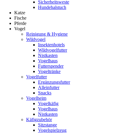
Sicherheitsweste
Hundehalstuch
Katze
Fische
Pferde
Vogel
Reinigung & Hygiene
Wildvogel
Insektenhotels
Wildvogelfutter
Nistkasten
Vogelhaus
Futterspender
Vogeltränke
Vogelfutter
Ergänzungsfutter
Alleinfutter
Snacks
Vogelheim
Vogelkäfig
Vogelhaus
Nistkasten
Käfigzubehör
Sitzstange
Vogelspielzeug