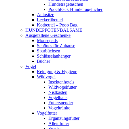
Hundetragetaschen
PoochPack Hundetragetücher
Autositze
Leckerlibeutel
Kotbeutel – Poop Bag
HUNDEPFOTENBALSAME
Ausgefallene Geschenke
Mousepads
Schönes für Zuhause
Sparbüchsen
Schlüsselanhänger
Bücher
Vogel
Reinigung & Hygiene
Wildvogel
Insektenhotels
Wildvogelfutter
Nistkasten
Vogelhaus
Futterspender
Vogeltränke
Vogelfutter
Ergänzungsfutter
Alleinfutter
Snacks