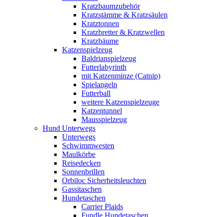
Kratzbaumzubehör
Kratzstämme & Kratzsäulen
Kratztonnen
Kratzbretter & Kratzwellen
Kratzbäume
Katzenspielzeug
Baldrianspielzeug
Futterlabyrinth
mit Katzenminze (Catnip)
Spielangeln
Futterball
weitere Katzenspielzeuge
Katzentunnel
Mausspielzeug
Hund Unterwegs
Unterwegs
Schwimmwesten
Maulkörbe
Reisedecken
Sonnenbrillen
Orbiloc Sicherheitsleuchten
Gassitaschen
Hundetaschen
Carrier Plaids
Fundle Hundetaschen