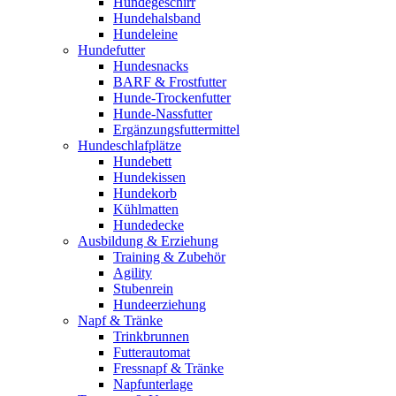
Hundegeschirr
Hundehalsband
Hundeleine
Hundefutter
Hundesnacks
BARF & Frostfutter
Hunde-Trockenfutter
Hunde-Nassfutter
Ergänzungsfuttermittel
Hundeschlafplätze
Hundebett
Hundekissen
Hundekorb
Kühlmatten
Hundedecke
Ausbildung & Erziehung
Training & Zubehör
Agility
Stubenrein
Hundeerziehung
Napf & Tränke
Trinkbrunnen
Futterautomat
Fressnapf & Tränke
Napfunterlage