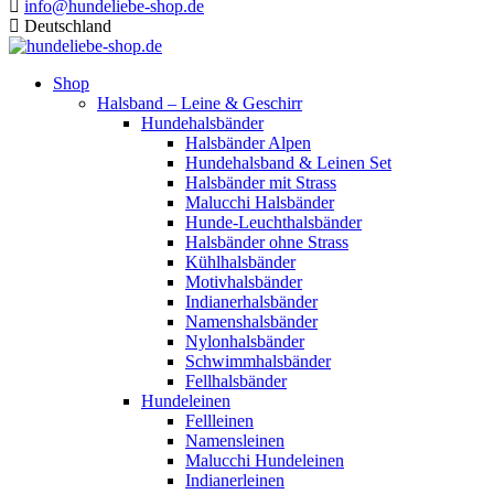
info@hundeliebe-shop.de
Deutschland
Shop
Halsband – Leine & Geschirr
Hundehalsbänder
Halsbänder Alpen
Hundehalsband & Leinen Set
Halsbänder mit Strass
Malucchi Halsbänder
Hunde-Leuchthalsbänder
Halsbänder ohne Strass
Kühlhalsbänder
Motivhalsbänder
Indianerhalsbänder
Namenshalsbänder
Nylonhalsbänder
Schwimmhalsbänder
Fellhalsbänder
Hundeleinen
Fellleinen
Namensleinen
Malucchi Hundeleinen
Indianerleinen