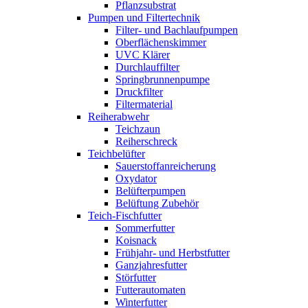
Pflanzsubstrat
Pumpen und Filtertechnik
Filter- und Bachlaufpumpen
Oberflächenskimmer
UVC Klärer
Durchlauffilter
Springbrunnenpumpe
Druckfilter
Filtermaterial
Reiherabwehr
Teichzaun
Reiherschreck
Teichbelüfter
Sauerstoffanreicherung
Oxydator
Belüfterpumpen
Belüftung Zubehör
Teich-Fischfutter
Sommerfutter
Koisnack
Frühjahr- und Herbstfutter
Ganzjahresfutter
Störfutter
Futterautomaten
Winterfutter