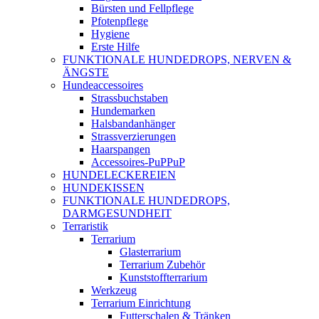
Bürsten und Fellpflege
Pfotenpflege
Hygiene
Erste Hilfe
FUNKTIONALE HUNDEDROPS, NERVEN &
ÄNGSTE
Hundeaccessoires
Strassbuchstaben
Hundemarken
Halsbandanhänger
Strassverzierungen
Haarspangen
Accessoires-PuPPuP
HUNDELECKEREIEN
HUNDEKISSEN
FUNKTIONALE HUNDEDROPS,
DARMGESUNDHEIT
Terraristik
Terrarium
Glasterrarium
Terrarium Zubehör
Kunststoffterrarium
Werkzeug
Terrarium Einrichtung
Futterschalen & Tränken