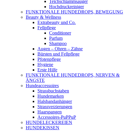
Teichschlammsauger
Hochdruckreiniger
FUNKTIONALE HUNDEDROPS, BEWEGUNG
Beauty & Wellness
Extrabeauty und Co.
Fellpflege
Conditioner
Parfum
Shampoo
Augen – Ohren – Zähne
Bürsten und Fellpflege
Pfotenpflege
Hygiene
Erste Hilfe
FUNKTIONALE HUNDEDROPS, NERVEN &
ÄNGSTE
Hundeaccessoires
Strassbuchstaben
Hundemarken
Halsbandanhänger
Strassverzierungen
Haarspangen
Accessoires-PuPPuP
HUNDELECKEREIEN
HUNDEKISSEN