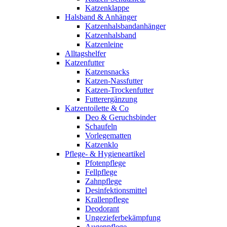
Katzenklappe
Halsband & Anhänger
Katzenhalsbandanhänger
Katzenhalsband
Katzenleine
Alltagshelfer
Katzenfutter
Katzensnacks
Katzen-Nassfutter
Katzen-Trockenfutter
Futterergänzung
Katzentoilette & Co
Deo & Geruchsbinder
Schaufeln
Vorlegematten
Katzenklo
Pflege- & Hygieneartikel
Pfotenpflege
Fellpflege
Zahnpflege
Desinfektionsmittel
Krallenpflege
Deodorant
Ungezieferbekämpfung
Augenpflege