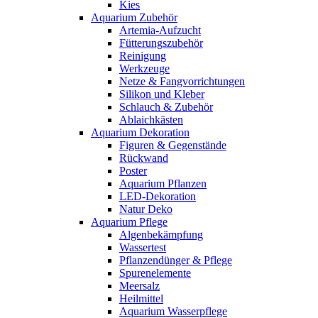
Kies
Aquarium Zubehör
Artemia-Aufzucht
Fütterungszubehör
Reinigung
Werkzeuge
Netze & Fangvorrichtungen
Silikon und Kleber
Schlauch & Zubehör
Ablaichkästen
Aquarium Dekoration
Figuren & Gegenstände
Rückwand
Poster
Aquarium Pflanzen
LED-Dekoration
Natur Deko
Aquarium Pflege
Algenbekämpfung
Wassertest
Pflanzendünger & Pflege
Spurenelemente
Meersalz
Heilmittel
Aquarium Wasserpflege