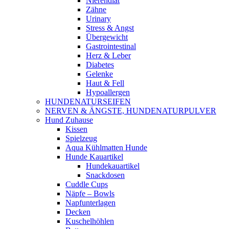
Nierendiät
Zähne
Urinary
Stress & Angst
Übergewicht
Gastrointestinal
Herz & Leber
Diabetes
Gelenke
Haut & Fell
Hypoallergen
HUNDENATURSEIFEN
NERVEN & ÄNGSTE, HUNDENATURPULVER
Hund Zuhause
Kissen
Spielzeug
Aqua Kühlmatten Hunde
Hunde Kauartikel
Hundekauartikel
Snackdosen
Cuddle Cups
Näpfe – Bowls
Napfunterlagen
Decken
Kuschelhöhlen