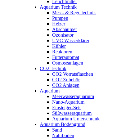
Leuchtmittel
Aquarium Technik
Mess- & Regeltechnik
Pumpen
Heizer
Abschäumer
Ozonisator
UVC Wasserklärer
Kühler
Reaktoren
Futterautomat
Osmoseanlagen
CO2 Technik
CO2 Vorratsflaschen
CO2 Zubehör
CO2 Anlagen
Aquarium
Meerwasseraquarium
Nano-Aquarium
Einsteiger-Sets
Süßwasseraquarium
Aquarium Unterschrank
Aquarium Bodengrund
Sand
Nährboden