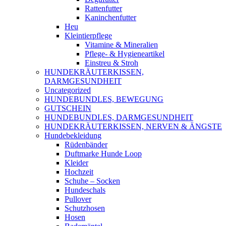
Rattenfutter
Kaninchenfutter
Heu
Kleintierpflege
Vitamine & Mineralien
Pflege- & Hygieneartikel
Einstreu & Stroh
HUNDEKRÄUTERKISSEN,
DARMGESUNDHEIT
Uncategorized
HUNDEBUNDLES, BEWEGUNG
GUTSCHEIN
HUNDEBUNDLES, DARMGESUNDHEIT
HUNDEKRÄUTERKISSEN, NERVEN & ÄNGSTE
Hundebekleidung
Rüdenbänder
Duftmarke Hunde Loop
Kleider
Hochzeit
Schuhe – Socken
Hundeschals
Pullover
Schutzhosen
Hosen