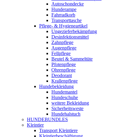
Autoschondecke
Hunderampe
Fahrradkorb
Transporttasche
Pflege- & Hygieneartikel
Ungezieferbekämpfung
Desinfektionsmittel
Zahnpflege
Augenpflege
Fellpflege
Beutel & Sammeltüte
Pfotenpflege
Ohrenpflege
Deodorant
Krallenpflege
Hundebekleidung
Hundemantel
Hundeschuhe
weitere Bekleidung
Sicherheitsweste
Hundehalstuch
HUNDEBUNDLES
Kleintier
Transport Kleintiere
Kleintierbeschäftigung