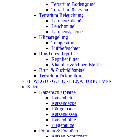
Terrarium Bodengrund
Terrariumrückwand
Terrarium Beleuchtung
Lampenzubehör
Leuchtmittel
Lampensysteme
Klimaregelung
Temperatur
Luftbefeuchter
Rund ums Reptil
Reptilienfutter
Vitamine & Mineralstoffe
Brut- & Zuchthilfsmittel
Terrarium Dekoration
BEWEGUNG, HUNDENATURPULVER
Katze
Katzenschlafplätze
Katzenbett
Katzendecke
Hängematte
Katzenkissen
Katzenhöhle
Liegemulde
Drinnen & Draußen
Katzen-Schutznetz