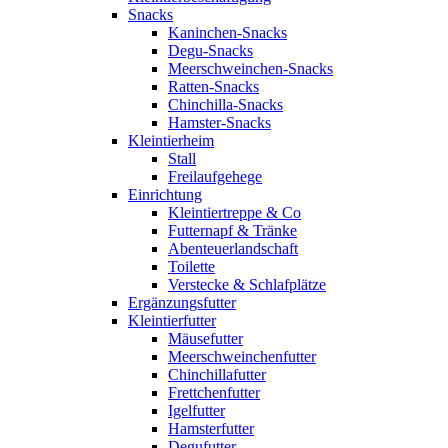
Snacks
Kaninchen-Snacks
Degu-Snacks
Meerschweinchen-Snacks
Ratten-Snacks
Chinchilla-Snacks
Hamster-Snacks
Kleintierheim
Stall
Freilaufgehege
Einrichtung
Kleintiertreppe & Co
Futternapf & Tränke
Abenteuerlandschaft
Toilette
Verstecke & Schlafplätze
Ergänzungsfutter
Kleintierfutter
Mäusefutter
Meerschweinchenfutter
Chinchillafutter
Frettchenfutter
Igelfutter
Hamsterfutter
Degufutter