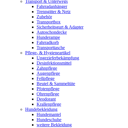
Transport & Unterwegs
Fahrradanhänger
Trenngitter & Netz
Zubehör
Transportbox
Sicherheitsgurt & Adapter
Autoschondecke
Hunderampe
Fahrradkorb
Transporttasche
Pflege- & Hygieneartikel
Ungezieferbekämpfung
Desinfektionsmittel
Zahnpflege
Augenpflege
Fellpflege
Beutel & Sammeltüte
Pfotenpflege
Ohrenpflege
Deodorant
Krallenpflege
Hundebekleidung
Hundemantel
Hundeschuhe
weitere Bekleidung