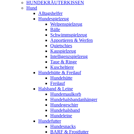
HUNDEKRÄUTERKISSEN
Hund
Alltagshelfer
Hundespielzeug
Welpenspielzeug
Bälle
Schwimmspielzeug
Apportieren & Werfen
Quietschies
Kauspielzeug
Intelligenzspielzeug
Taue & Ringe
Kuscheltiere
Hundehütte & Freilauf
Hundehütte
Freilauf
Halsband & Leine
Hundemaulkorb
Hundehalsbandanhänger
Hundegeschirr
Hundehalsband
Hundeleine
Hundefutter
Hundesnacks
BARF & Frostfutter