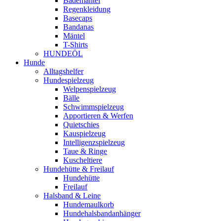
Bademäntel
Regenkleidung
Basecaps
Bandanas
Mäntel
T-Shirts
HUNDEÖL
Hunde
Alltagshelfer
Hundespielzeug
Welpenspielzeug
Bälle
Schwimmspielzeug
Apportieren & Werfen
Quietschies
Kauspielzeug
Intelligenzspielzeug
Taue & Ringe
Kuscheltiere
Hundehütte & Freilauf
Hundehütte
Freilauf
Halsband & Leine
Hundemaulkorb
Hundehalsbandanhänger