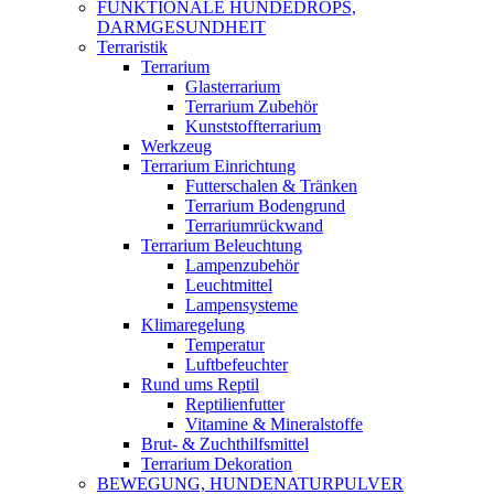
FUNKTIONALE HUNDEDROPS,
DARMGESUNDHEIT
Terraristik
Terrarium
Glasterrarium
Terrarium Zubehör
Kunststoffterrarium
Werkzeug
Terrarium Einrichtung
Futterschalen & Tränken
Terrarium Bodengrund
Terrariumrückwand
Terrarium Beleuchtung
Lampenzubehör
Leuchtmittel
Lampensysteme
Klimaregelung
Temperatur
Luftbefeuchter
Rund ums Reptil
Reptilienfutter
Vitamine & Mineralstoffe
Brut- & Zuchthilfsmittel
Terrarium Dekoration
BEWEGUNG, HUNDENATURPULVER