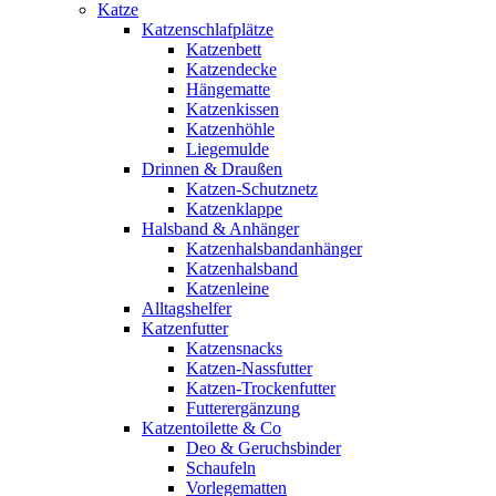
Katze
Katzenschlafplätze
Katzenbett
Katzendecke
Hängematte
Katzenkissen
Katzenhöhle
Liegemulde
Drinnen & Draußen
Katzen-Schutznetz
Katzenklappe
Halsband & Anhänger
Katzenhalsbandanhänger
Katzenhalsband
Katzenleine
Alltagshelfer
Katzenfutter
Katzensnacks
Katzen-Nassfutter
Katzen-Trockenfutter
Futterergänzung
Katzentoilette & Co
Deo & Geruchsbinder
Schaufeln
Vorlegematten