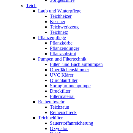
Softgeschirre
Teich
Laub und Winterpflege
Teichheizer
Kescher
Teichwerkzeug
Teichnetz
Pflanzenpflege
Pflanzkörbe
Pflanzendünger
Pflanzsubstrat
Pumpen und Filtertechnik
Filter- und Bachlaufpumpen
Oberflächenskimmer
UVC Klärer
Durchlauffilter
Springbrunnenpumpe
Druckfilter
Filtermaterial
Reiherabwehr
Teichzaun
Reiherschreck
Teichbelüfter
Sauerstoffanreicherung
Oxydator