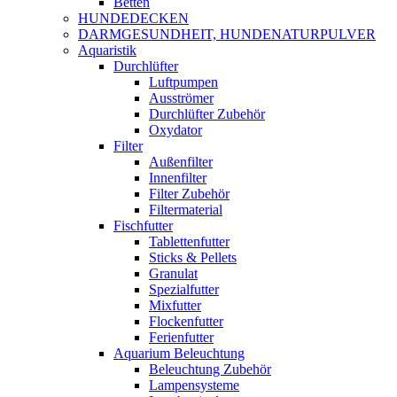
Betten
HUNDEDECKEN
DARMGESUNDHEIT, HUNDENATURPULVER
Aquaristik
Durchlüfter
Luftpumpen
Ausströmer
Durchlüfter Zubehör
Oxydator
Filter
Außenfilter
Innenfilter
Filter Zubehör
Filtermaterial
Fischfutter
Tablettenfutter
Sticks & Pellets
Granulat
Spezialfutter
Mixfutter
Flockenfutter
Ferienfutter
Aquarium Beleuchtung
Beleuchtung Zubehör
Lampensysteme