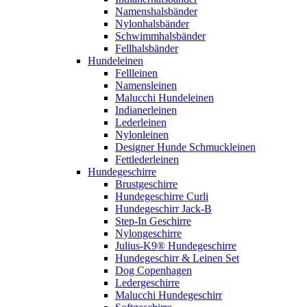
Namenshalsbänder
Nylonhalsbänder
Schwimmhalsbänder
Fellhalsbänder
Hundeleinen
Fellleinen
Namensleinen
Malucchi Hundeleinen
Indianerleinen
Lederleinen
Nylonleinen
Designer Hunde Schmuckleinen
Fettlederleinen
Hundegeschirre
Brustgeschirre
Hundegeschirre Curli
Hundegeschirr Jack-B
Step-In Geschirre
Nylongeschirre
Julius-K9® Hundegeschirre
Hundegeschirr & Leinen Set
Dog Copenhagen
Ledergeschirre
Malucchi Hundegeschirr