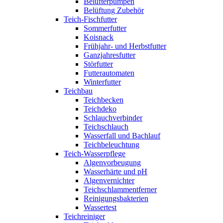
Belüfterpumpen
Belüftung Zubehör
Teich-Fischfutter
Sommerfutter
Koisnack
Frühjahr- und Herbstfutter
Ganzjahresfutter
Störfutter
Futterautomaten
Winterfutter
Teichbau
Teichbecken
Teichdeko
Schlauchverbinder
Teichschlauch
Wasserfall und Bachlauf
Teichbeleuchtung
Teich-Wasserpflege
Algenvorbeugung
Wasserhärte und pH
Algenvernichter
Teichschlammentferner
Reinigungsbakterien
Wassertest
Teichreiniger