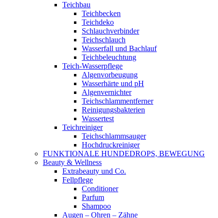
Teichbau
Teichbecken
Teichdeko
Schlauchverbinder
Teichschlauch
Wasserfall und Bachlauf
Teichbeleuchtung
Teich-Wasserpflege
Algenvorbeugung
Wasserhärte und pH
Algenvernichter
Teichschlammentferner
Reinigungsbakterien
Wassertest
Teichreiniger
Teichschlammsauger
Hochdruckreiniger
FUNKTIONALE HUNDEDROPS, BEWEGUNG
Beauty & Wellness
Extrabeauty und Co.
Fellpflege
Conditioner
Parfum
Shampoo
Augen – Ohren – Zähne