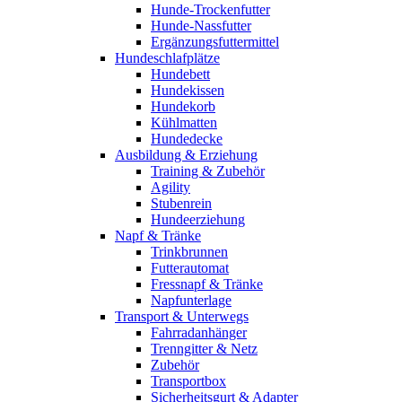
Hunde-Trockenfutter
Hunde-Nassfutter
Ergänzungsfuttermittel
Hundeschlafplätze
Hundebett
Hundekissen
Hundekorb
Kühlmatten
Hundedecke
Ausbildung & Erziehung
Training & Zubehör
Agility
Stubenrein
Hundeerziehung
Napf & Tränke
Trinkbrunnen
Futterautomat
Fressnapf & Tränke
Napfunterlage
Transport & Unterwegs
Fahrradanhänger
Trenngitter & Netz
Zubehör
Transportbox
Sicherheitsgurt & Adapter