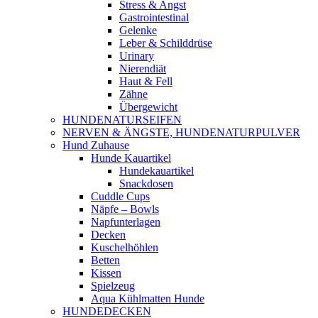
Stress & Angst
Gastrointestinal
Gelenke
Leber & Schilddrüse
Urinary
Nierendiät
Haut & Fell
Zähne
Übergewicht
HUNDENATURSEIFEN
NERVEN & ÄNGSTE, HUNDENATURPULVER
Hund Zuhause
Hunde Kauartikel
Hundekauartikel
Snackdosen
Cuddle Cups
Näpfe – Bowls
Napfunterlagen
Decken
Kuschelhöhlen
Betten
Kissen
Spielzeug
Aqua Kühlmatten Hunde
HUNDEDECKEN