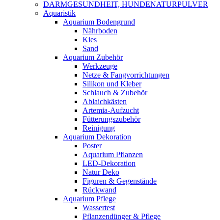
DARMGESUNDHEIT, HUNDENATURPULVER
Aquaristik
Aquarium Bodengrund
Nährboden
Kies
Sand
Aquarium Zubehör
Werkzeuge
Netze & Fangvorrichtungen
Silikon und Kleber
Schlauch & Zubehör
Ablaichkästen
Artemia-Aufzucht
Fütterungszubehör
Reinigung
Aquarium Dekoration
Poster
Aquarium Pflanzen
LED-Dekoration
Natur Deko
Figuren & Gegenstände
Rückwand
Aquarium Pflege
Wassertest
Pflanzendünger & Pflege