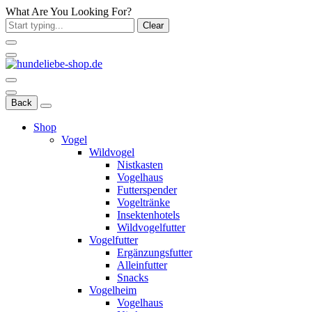
What Are You Looking For?
Clear
Back
Shop
Vogel
Wildvogel
Nistkasten
Vogelhaus
Futterspender
Vogeltränke
Insektenhotels
Wildvogelfutter
Vogelfutter
Ergänzungsfutter
Alleinfutter
Snacks
Vogelheim
Vogelhaus