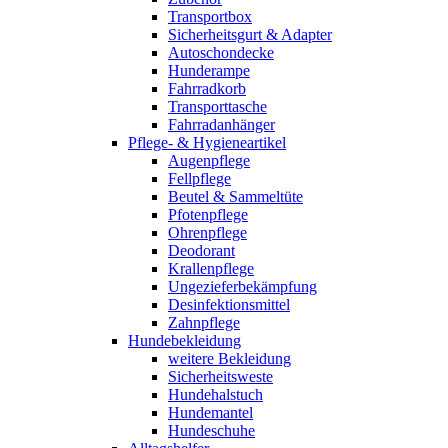
Transportbox
Sicherheitsgurt & Adapter
Autoschondecke
Hunderampe
Fahrradkorb
Transporttasche
Fahrradanhänger
Pflege- & Hygieneartikel
Augenpflege
Fellpflege
Beutel & Sammeltüte
Pfotenpflege
Ohrenpflege
Deodorant
Krallenpflege
Ungezieferbekämpfung
Desinfektionsmittel
Zahnpflege
Hundebekleidung
weitere Bekleidung
Sicherheitsweste
Hundehalstuch
Hundemantel
Hundeschuhe