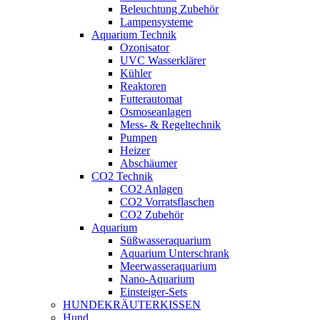
Beleuchtung Zubehör
Lampensysteme
Aquarium Technik
Ozonisator
UVC Wasserklärer
Kühler
Reaktoren
Futterautomat
Osmoseanlagen
Mess- & Regeltechnik
Pumpen
Heizer
Abschäumer
CO2 Technik
CO2 Anlagen
CO2 Vorratsflaschen
CO2 Zubehör
Aquarium
Süßwasseraquarium
Aquarium Unterschrank
Meerwasseraquarium
Nano-Aquarium
Einsteiger-Sets
HUNDEKRÄUTERKISSEN
Hund