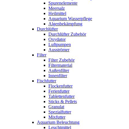
Spurenelemente
Meersalz
Heilmittel
Aquarium Wasserpflege
Algenbekämpfung
Durchlüfter
Durchlüfter Zubehör
Oxydator
Luftpumpen
Ausströmer
Filter
Filter Zubehör
Filtermaterial
Außenfilter
Innenfilter
Fischfutter
Flockenfutter
Ferienfutter
Tablettenfutter
Sticks & Pellets
Granulat
Spezialfutter
Mixfutter
Aquarium Beleuchtung
Leuchtmittel