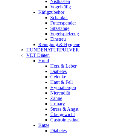
Nistkasten
Vogelkäfig
Käfigzubehör
Schaukel
Futterspender
Sitzstange
Vogelspielzeug
Einstreu
Reinigung & Hygiene
HUNDENATURPULVER
VET Diäten
Hund
Herz & Leber
Diabetes
Gelenke
Haut & Fell
Hypoallergen
Nierendiät
Zähne
Urinary
Stress & Angst
Übergewicht
Gastrointestinal
Katze
Diabetes