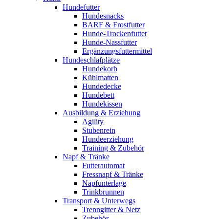
Hundefutter
Hundesnacks
BARF & Frostfutter
Hunde-Trockenfutter
Hunde-Nassfutter
Ergänzungsfuttermittel
Hundeschlafplätze
Hundekorb
Kühlmatten
Hundedecke
Hundebett
Hundekissen
Ausbildung & Erziehung
Agility
Stubenrein
Hundeerziehung
Training & Zubehör
Napf & Tränke
Futterautomat
Fressnapf & Tränke
Napfunterlage
Trinkbrunnen
Transport & Unterwegs
Trenngitter & Netz
Zubehör