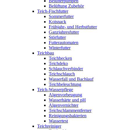
Belüfterpumpen
Belüftung Zubehör
Teich-Fischfutter
Sommerfutter
Koisnack
Frühjahr- und Herbstfutter
Ganzjahresfutter
Störfutter
Futterautomaten
Winterfutter
Teichbau
Teichbecken
Teichdeko
Schlauchverbinder
Teichschlauch
Wasserfall und Bachlauf
Teichbeleuchtung
Teich-Wasserpflege
Algenvorbeugung
Wasserhärte und pH
Algenvernichter
Teichschlammentferner
Reinigungsbakterien
Wassertest
Teichreiniger