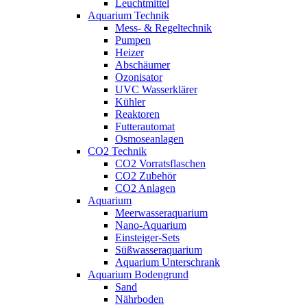
Leuchtmittel
Aquarium Technik
Mess- & Regeltechnik
Pumpen
Heizer
Abschäumer
Ozonisator
UVC Wasserklärer
Kühler
Reaktoren
Futterautomat
Osmoseanlagen
CO2 Technik
CO2 Vorratsflaschen
CO2 Zubehör
CO2 Anlagen
Aquarium
Meerwasseraquarium
Nano-Aquarium
Einsteiger-Sets
Süßwasseraquarium
Aquarium Unterschrank
Aquarium Bodengrund
Sand
Nährboden