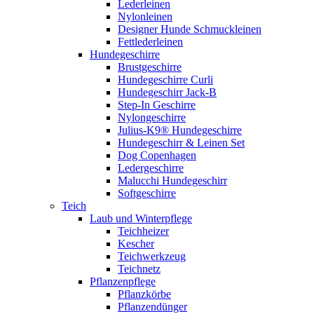
Lederleinen
Nylonleinen
Designer Hunde Schmuckleinen
Fettlederleinen
Hundegeschirre
Brustgeschirre
Hundegeschirre Curli
Hundegeschirr Jack-B
Step-In Geschirre
Nylongeschirre
Julius-K9® Hundegeschirre
Hundegeschirr & Leinen Set
Dog Copenhagen
Ledergeschirre
Malucchi Hundegeschirr
Softgeschirre
Teich
Laub und Winterpflege
Teichheizer
Kescher
Teichwerkzeug
Teichnetz
Pflanzenpflege
Pflanzkörbe
Pflanzendünger