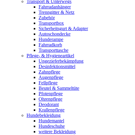
Transport & Unterwegs
Fahrradanhänger
Trenngitter & Netz
Zubehör
Transportbox
Sicherheitsgurt & Adapter
Autoschondecke
Hunderampe
Fahrradkorb
Transporttasche
Pflege- & Hygieneartikel
Ungezieferbekämpfung
Desinfektionsmittel
Zahnpflege
Augenpflege
Fellpflege
Beutel & Sammeltüte
Pfotenpflege
Ohrenpflege
Deodorant
Krallenpflege
Hundebekleidung
Hundemantel
Hundeschuhe
weitere Bekleidung