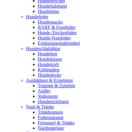
Hundegeschirr
Hundehalsband
Hundeleine
Hundefutter
Hundesnacks
BARF & Frostfutter
Hunde-Trockenfutter
Hunde-Nassfutter
Ergänzungsfuttermittel
Hundeschlafplätze
Hundebett
Hundekissen
Hundekorb
Kühlmatten
Hundedecke
Ausbildung & Erziehung
Training & Zubehör
Agility
Stubenrein
Hundeerziehung
Napf & Tränke
Trinkbrunnen
Futterautomat
Fressnapf & Tränke
Napfunterlage