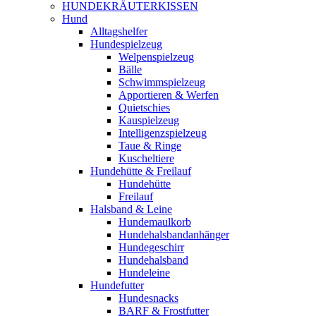
HUNDEKRÄUTERKISSEN
Hund
Alltagshelfer
Hundespielzeug
Welpenspielzeug
Bälle
Schwimmspielzeug
Apportieren & Werfen
Quietschies
Kauspielzeug
Intelligenzspielzeug
Taue & Ringe
Kuscheltiere
Hundehütte & Freilauf
Hundehütte
Freilauf
Halsband & Leine
Hundemaulkorb
Hundehalsbandanhänger
Hundegeschirr
Hundehalsband
Hundeleine
Hundefutter
Hundesnacks
BARF & Frostfutter