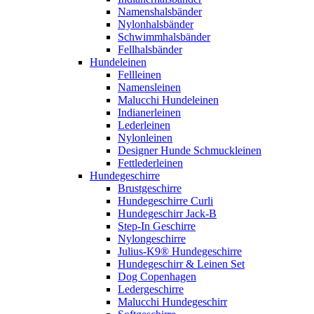
Namenshalsbänder
Nylonhalsbänder
Schwimmhalsbänder
Fellhalsbänder
Hundeleinen
Fellleinen
Namensleinen
Malucchi Hundeleinen
Indianerleinen
Lederleinen
Nylonleinen
Designer Hunde Schmuckleinen
Fettlederleinen
Hundegeschirre
Brustgeschirre
Hundegeschirre Curli
Hundegeschirr Jack-B
Step-In Geschirre
Nylongeschirre
Julius-K9® Hundegeschirre
Hundegeschirr & Leinen Set
Dog Copenhagen
Ledergeschirre
Malucchi Hundegeschirr