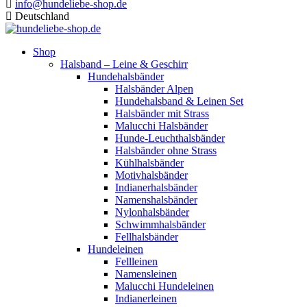
info@hundeliebe-shop.de
Deutschland
Shop
Halsband – Leine & Geschirr
Hundehalsbänder
Halsbänder Alpen
Hundehalsband & Leinen Set
Halsbänder mit Strass
Malucchi Halsbänder
Hunde-Leuchthalsbänder
Halsbänder ohne Strass
Kühlhalsbänder
Motivhalsbänder
Indianerhalsbänder
Namenshalsbänder
Nylonhalsbänder
Schwimmhalsbänder
Fellhalsbänder
Hundeleinen
Fellleinen
Namensleinen
Malucchi Hundeleinen
Indianerleinen