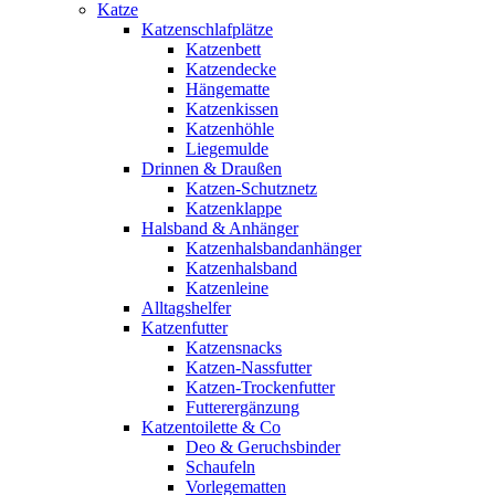
Katze
Katzenschlafplätze
Katzenbett
Katzendecke
Hängematte
Katzenkissen
Katzenhöhle
Liegemulde
Drinnen & Draußen
Katzen-Schutznetz
Katzenklappe
Halsband & Anhänger
Katzenhalsbandanhänger
Katzenhalsband
Katzenleine
Alltagshelfer
Katzenfutter
Katzensnacks
Katzen-Nassfutter
Katzen-Trockenfutter
Futterergänzung
Katzentoilette & Co
Deo & Geruchsbinder
Schaufeln
Vorlegematten