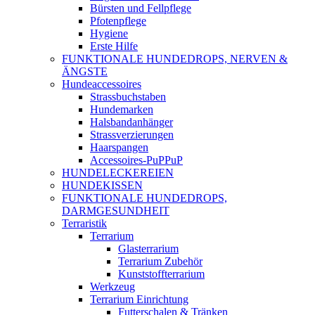
Bürsten und Fellpflege
Pfotenpflege
Hygiene
Erste Hilfe
FUNKTIONALE HUNDEDROPS, NERVEN &
ÄNGSTE
Hundeaccessoires
Strassbuchstaben
Hundemarken
Halsbandanhänger
Strassverzierungen
Haarspangen
Accessoires-PuPPuP
HUNDELECKEREIEN
HUNDEKISSEN
FUNKTIONALE HUNDEDROPS,
DARMGESUNDHEIT
Terraristik
Terrarium
Glasterrarium
Terrarium Zubehör
Kunststoffterrarium
Werkzeug
Terrarium Einrichtung
Futterschalen & Tränken