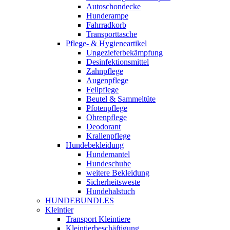
Autoschondecke
Hunderampe
Fahrradkorb
Transporttasche
Pflege- & Hygieneartikel
Ungezieferbekämpfung
Desinfektionsmittel
Zahnpflege
Augenpflege
Fellpflege
Beutel & Sammeltüte
Pfotenpflege
Ohrenpflege
Deodorant
Krallenpflege
Hundebekleidung
Hundemantel
Hundeschuhe
weitere Bekleidung
Sicherheitsweste
Hundehalstuch
HUNDEBUNDLES
Kleintier
Transport Kleintiere
Kleintierbeschäftigung