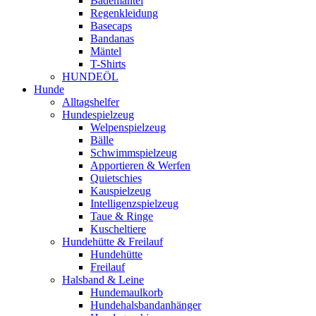
Bademäntel
Regenkleidung
Basecaps
Bandanas
Mäntel
T-Shirts
HUNDEÖL
Hunde
Alltagshelfer
Hundespielzeug
Welpenspielzeug
Bälle
Schwimmspielzeug
Apportieren & Werfen
Quietschies
Kauspielzeug
Intelligenzspielzeug
Taue & Ringe
Kuscheltiere
Hundehütte & Freilauf
Hundehütte
Freilauf
Halsband & Leine
Hundemaulkorb
Hundehalsbandanhänger