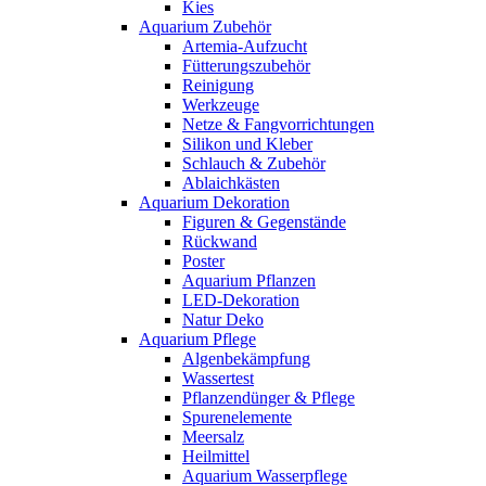
Kies
Aquarium Zubehör
Artemia-Aufzucht
Fütterungszubehör
Reinigung
Werkzeuge
Netze & Fangvorrichtungen
Silikon und Kleber
Schlauch & Zubehör
Ablaichkästen
Aquarium Dekoration
Figuren & Gegenstände
Rückwand
Poster
Aquarium Pflanzen
LED-Dekoration
Natur Deko
Aquarium Pflege
Algenbekämpfung
Wassertest
Pflanzendünger & Pflege
Spurenelemente
Meersalz
Heilmittel
Aquarium Wasserpflege