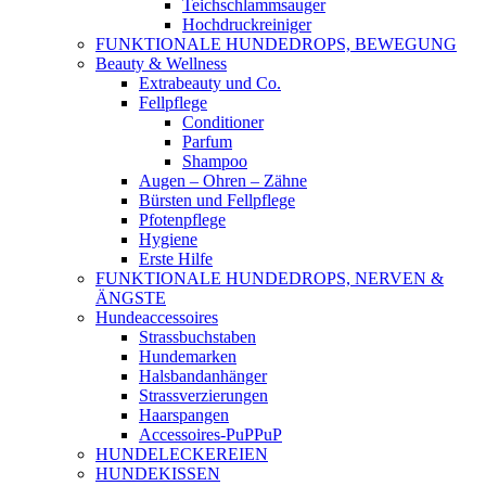
Teichschlammsauger
Hochdruckreiniger
FUNKTIONALE HUNDEDROPS, BEWEGUNG
Beauty & Wellness
Extrabeauty und Co.
Fellpflege
Conditioner
Parfum
Shampoo
Augen – Ohren – Zähne
Bürsten und Fellpflege
Pfotenpflege
Hygiene
Erste Hilfe
FUNKTIONALE HUNDEDROPS, NERVEN &
ÄNGSTE
Hundeaccessoires
Strassbuchstaben
Hundemarken
Halsbandanhänger
Strassverzierungen
Haarspangen
Accessoires-PuPPuP
HUNDELECKEREIEN
HUNDEKISSEN