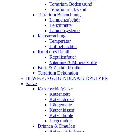
Terrarium Bodengrund
Terrariumrückwand
Terrarium Beleuchtung
Lampenzubehör
Leuchtmittel
Lampensysteme
Klimaregelung
Temperatur
Luftbefeuchter
Rund ums Reptil
Reptilienfutter
Vitamine & Mineralstoffe
Brut- & Zuchthilfsmittel
Terrarium Dekoration
BEWEGUNG, HUNDENATURPULVER
Katze
Katzenschlafplätze
Katzenbett
Katzendecke
Hängematte
Katzenkissen
Katzenhöhle
Liegemulde
Drinnen & Draußen
Katzen-Schutznetz