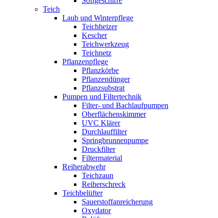
Softgeschirre
Teich
Laub und Winterpflege
Teichheizer
Kescher
Teichwerkzeug
Teichnetz
Pflanzenpflege
Pflanzkörbe
Pflanzendünger
Pflanzsubstrat
Pumpen und Filtertechnik
Filter- und Bachlaufpumpen
Oberflächenskimmer
UVC Klärer
Durchlauffilter
Springbrunnenpumpe
Druckfilter
Filtermaterial
Reiherabwehr
Teichzaun
Reiherschreck
Teichbelüfter
Sauerstoffanreicherung
Oxydator