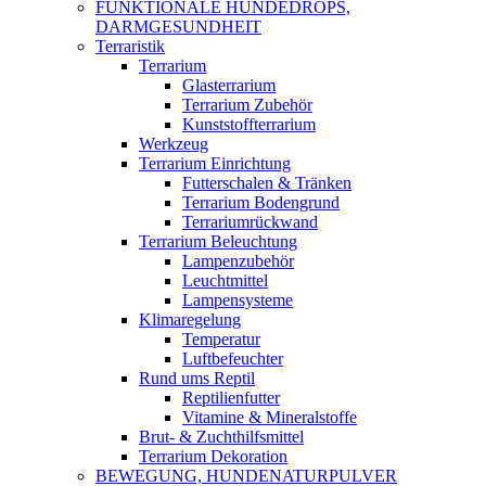
FUNKTIONALE HUNDEDROPS,
DARMGESUNDHEIT
Terraristik
Terrarium
Glasterrarium
Terrarium Zubehör
Kunststoffterrarium
Werkzeug
Terrarium Einrichtung
Futterschalen & Tränken
Terrarium Bodengrund
Terrariumrückwand
Terrarium Beleuchtung
Lampenzubehör
Leuchtmittel
Lampensysteme
Klimaregelung
Temperatur
Luftbefeuchter
Rund ums Reptil
Reptilienfutter
Vitamine & Mineralstoffe
Brut- & Zuchthilfsmittel
Terrarium Dekoration
BEWEGUNG, HUNDENATURPULVER