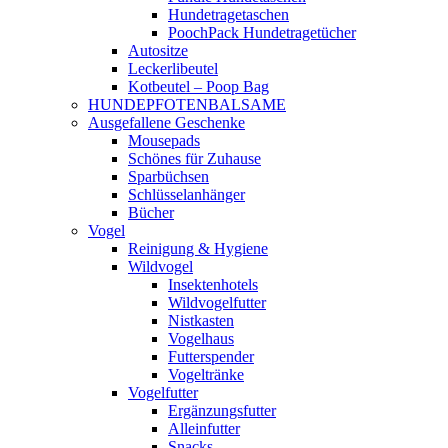
Hundetragetaschen
PoochPack Hundetragetücher
Autositze
Leckerlibeutel
Kotbeutel – Poop Bag
HUNDEPFOTENBALSAME
Ausgefallene Geschenke
Mousepads
Schönes für Zuhause
Sparbüchsen
Schlüsselanhänger
Bücher
Vogel
Reinigung & Hygiene
Wildvogel
Insektenhotels
Wildvogelfutter
Nistkasten
Vogelhaus
Futterspender
Vogeltränke
Vogelfutter
Ergänzungsfutter
Alleinfutter
Snacks