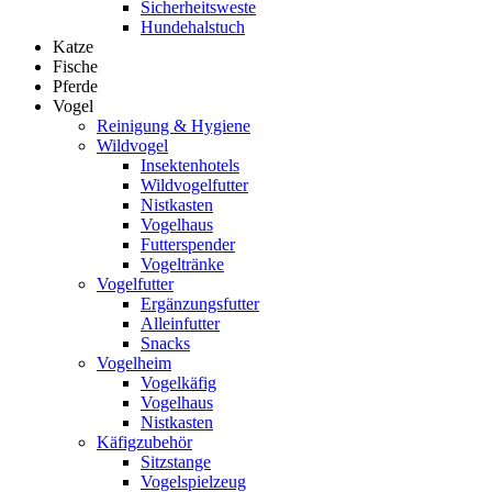
Sicherheitsweste
Hundehalstuch
Katze
Fische
Pferde
Vogel
Reinigung & Hygiene
Wildvogel
Insektenhotels
Wildvogelfutter
Nistkasten
Vogelhaus
Futterspender
Vogeltränke
Vogelfutter
Ergänzungsfutter
Alleinfutter
Snacks
Vogelheim
Vogelkäfig
Vogelhaus
Nistkasten
Käfigzubehör
Sitzstange
Vogelspielzeug