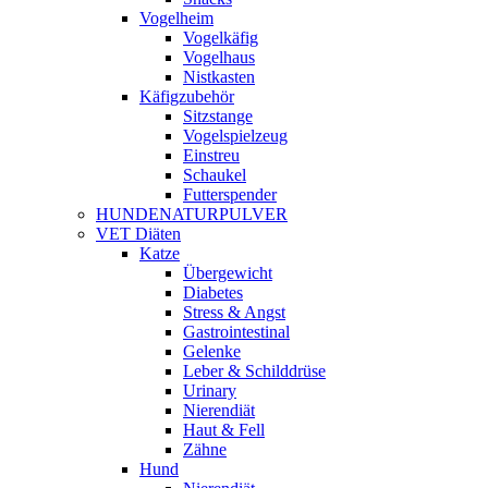
Vogelheim
Vogelkäfig
Vogelhaus
Nistkasten
Käfigzubehör
Sitzstange
Vogelspielzeug
Einstreu
Schaukel
Futterspender
HUNDENATURPULVER
VET Diäten
Katze
Übergewicht
Diabetes
Stress & Angst
Gastrointestinal
Gelenke
Leber & Schilddrüse
Urinary
Nierendiät
Haut & Fell
Zähne
Hund