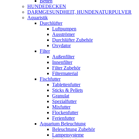
Betten
HUNDEDECKEN
DARMGESUNDHEIT, HUNDENATURPULVER
Aquaristik
Durchlüfter
Luftpumpen
Ausströmer
Durchlüfter Zubehör
Oxydator
Filter
Außenfilter
Innenfilter
Filter Zubehör
Filtermaterial
Fischfutter
Tablettenfutter
Sticks & Pellets
Granulat
Spezialfutter
Mixfutter
Flockenfutter
Ferienfutter
Aquarium Beleuchtung
Beleuchtung Zubehör
Lampensysteme