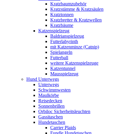
Kratzbaumzubehör
Kratzstämme & Kratzsäulen
Kratztonnen
Kratzbretter & Kratzwellen
Kratzbäume
Katzenspielzeug
Baldrianspielzeug
Futterlabyrinth
mit Katzenminze (Catnip)
Spielangeln
Futterball
weitere Katzenspielzeuge
Katzentunnel
Mausspielzeug
Hund Unterwegs
Unterwegs
Schwimmwesten
Maulkörbe
Reisedecken
Sonnenbrillen
Orbiloc Sicherheitsleuchten
Gassitaschen
Hundetaschen
Carrier Plaids
Fundle Hundetaschen