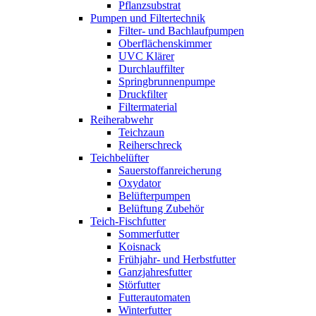
Pflanzsubstrat
Pumpen und Filtertechnik
Filter- und Bachlaufpumpen
Oberflächenskimmer
UVC Klärer
Durchlauffilter
Springbrunnenpumpe
Druckfilter
Filtermaterial
Reiherabwehr
Teichzaun
Reiherschreck
Teichbelüfter
Sauerstoffanreicherung
Oxydator
Belüfterpumpen
Belüftung Zubehör
Teich-Fischfutter
Sommerfutter
Koisnack
Frühjahr- und Herbstfutter
Ganzjahresfutter
Störfutter
Futterautomaten
Winterfutter