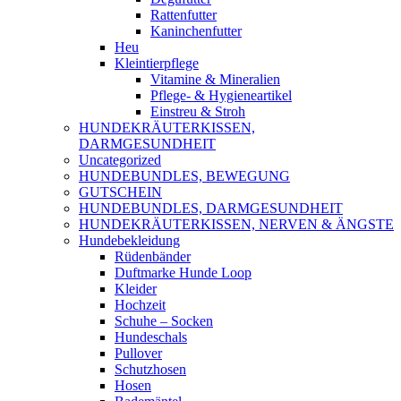
Rattenfutter
Kaninchenfutter
Heu
Kleintierpflege
Vitamine & Mineralien
Pflege- & Hygieneartikel
Einstreu & Stroh
HUNDEKRÄUTERKISSEN,
DARMGESUNDHEIT
Uncategorized
HUNDEBUNDLES, BEWEGUNG
GUTSCHEIN
HUNDEBUNDLES, DARMGESUNDHEIT
HUNDEKRÄUTERKISSEN, NERVEN & ÄNGSTE
Hundebekleidung
Rüdenbänder
Duftmarke Hunde Loop
Kleider
Hochzeit
Schuhe – Socken
Hundeschals
Pullover
Schutzhosen
Hosen