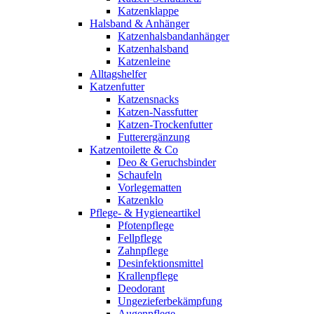
Katzenklappe
Halsband & Anhänger
Katzenhalsbandanhänger
Katzenhalsband
Katzenleine
Alltagshelfer
Katzenfutter
Katzensnacks
Katzen-Nassfutter
Katzen-Trockenfutter
Futterergänzung
Katzentoilette & Co
Deo & Geruchsbinder
Schaufeln
Vorlegematten
Katzenklo
Pflege- & Hygieneartikel
Pfotenpflege
Fellpflege
Zahnpflege
Desinfektionsmittel
Krallenpflege
Deodorant
Ungezieferbekämpfung
Augenpflege