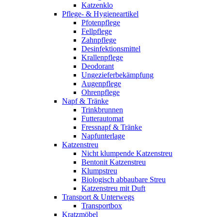
Katzenklo
Pflege- & Hygieneartikel
Pfotenpflege
Fellpflege
Zahnpflege
Desinfektionsmittel
Krallenpflege
Deodorant
Ungezieferbekämpfung
Augenpflege
Ohrenpflege
Napf & Tränke
Trinkbrunnen
Futterautomat
Fressnapf & Tränke
Napfunterlage
Katzenstreu
Nicht klumpende Katzenstreu
Bentonit Katzenstreu
Klumpstreu
Biologisch abbaubare Streu
Katzenstreu mit Duft
Transport & Unterwegs
Transportbox
Kratzmöbel