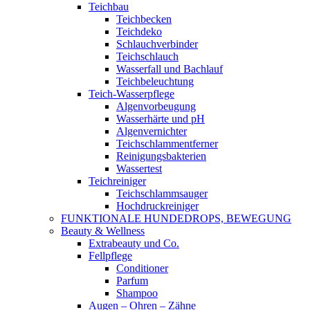
Teichbau
Teichbecken
Teichdeko
Schlauchverbinder
Teichschlauch
Wasserfall und Bachlauf
Teichbeleuchtung
Teich-Wasserpflege
Algenvorbeugung
Wasserhärte und pH
Algenvernichter
Teichschlammentferner
Reinigungsbakterien
Wassertest
Teichreiniger
Teichschlammsauger
Hochdruckreiniger
FUNKTIONALE HUNDEDROPS, BEWEGUNG
Beauty & Wellness
Extrabeauty und Co.
Fellpflege
Conditioner
Parfum
Shampoo
Augen – Ohren – Zähne