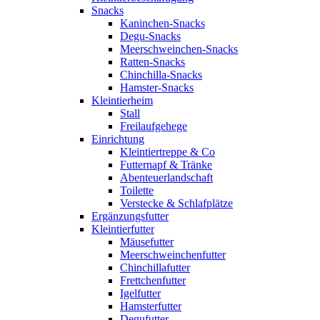
Snacks
Kaninchen-Snacks
Degu-Snacks
Meerschweinchen-Snacks
Ratten-Snacks
Chinchilla-Snacks
Hamster-Snacks
Kleintierheim
Stall
Freilaufgehege
Einrichtung
Kleintiertreppe & Co
Futternapf & Tränke
Abenteuerlandschaft
Toilette
Verstecke & Schlafplätze
Ergänzungsfutter
Kleintierfutter
Mäusefutter
Meerschweinchenfutter
Chinchillafutter
Frettchenfutter
Igelfutter
Hamsterfutter
Degufutter