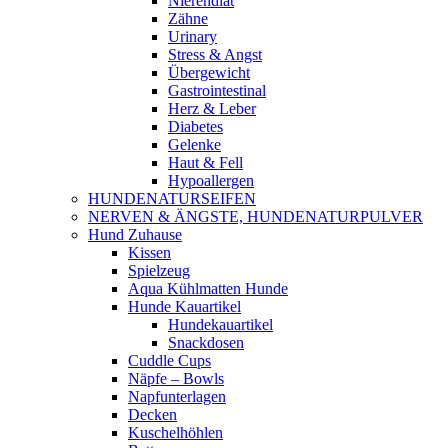
Nierendiät
Zähne
Urinary
Stress & Angst
Übergewicht
Gastrointestinal
Herz & Leber
Diabetes
Gelenke
Haut & Fell
Hypoallergen
HUNDENATURSEIFEN
NERVEN & ÄNGSTE, HUNDENATURPULVER
Hund Zuhause
Kissen
Spielzeug
Aqua Kühlmatten Hunde
Hunde Kauartikel
Hundekauartikel
Snackdosen
Cuddle Cups
Näpfe – Bowls
Napfunterlagen
Decken
Kuschelhöhlen