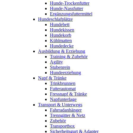
Hunde-Trockenfutter
Hunde-Nassfutter
Ergänzungsfuttermittel
Hundeschlafplätze
Hundebett
Hundekissen
Hundekorb
Kühlmatten
Hundedecke
Ausbildung & Erziehung
Training & Zubehör
Agility
Stubenrein
Hundeerziehung
Napf & Tränke
Trinkbrunnen
Futterautomat
Fressnapf & Tränke
Napfunterlage
Transport & Unterwegs
Fahrradanhänger
Trenngitter & Netz
Zubehör
Transportbox
Sicherheitsgurt & Adapter