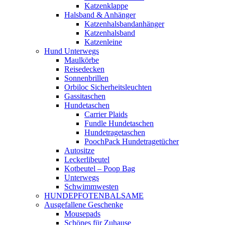
Katzenklappe
Halsband & Anhänger
Katzenhalsbandanhänger
Katzenhalsband
Katzenleine
Hund Unterwegs
Maulkörbe
Reisedecken
Sonnenbrillen
Orbiloc Sicherheitsleuchten
Gassitaschen
Hundetaschen
Carrier Plaids
Fundle Hundetaschen
Hundetragetaschen
PoochPack Hundetragetücher
Autositze
Leckerlibeutel
Kotbeutel – Poop Bag
Unterwegs
Schwimmwesten
HUNDEPFOTENBALSAME
Ausgefallene Geschenke
Mousepads
Schönes für Zuhause