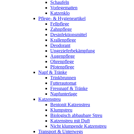
Schaufeln
Vorlegematten
Katzenklo
Pflege- & Hygieneartikel
Fellpflege
Zahnpflege
Desinfektionsmittel
Krallenpflege
Deodorant
Ungezieferbekämpfung
Augenpflege
Ohrenpflege
Pfotenpflege
Napf & Tränke
Trinkbrunnen
Futterautomat
Fressnapf & Tränke
Napfunterlage
Katzenstreu
Bentonit Katzenstreu
Klumpstreu
Biologisch abbaubare Streu
Katzenstreu mit Duft
Nicht klumpende Katzenstreu
Transport & Unterwegs