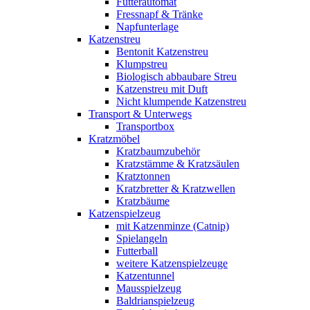
Futterautomat
Fressnapf & Tränke
Napfunterlage
Katzenstreu
Bentonit Katzenstreu
Klumpstreu
Biologisch abbaubare Streu
Katzenstreu mit Duft
Nicht klumpende Katzenstreu
Transport & Unterwegs
Transportbox
Kratzmöbel
Kratzbaumzubehör
Kratzstämme & Kratzsäulen
Kratztonnen
Kratzbretter & Kratzwellen
Kratzbäume
Katzenspielzeug
mit Katzenminze (Catnip)
Spielangeln
Futterball
weitere Katzenspielzeuge
Katzentunnel
Mausspielzeug
Baldrianspielzeug