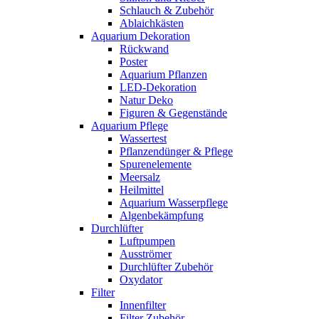
Schlauch & Zubehör
Ablaichkästen
Aquarium Dekoration
Rückwand
Poster
Aquarium Pflanzen
LED-Dekoration
Natur Deko
Figuren & Gegenstände
Aquarium Pflege
Wassertest
Pflanzendünger & Pflege
Spurenelemente
Meersalz
Heilmittel
Aquarium Wasserpflege
Algenbekämpfung
Durchlüfter
Luftpumpen
Ausströmer
Durchlüfter Zubehör
Oxydator
Filter
Innenfilter
Filter Zubehör