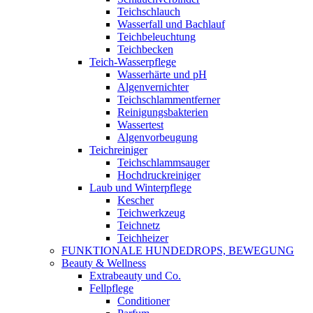
Teichschlauch
Wasserfall und Bachlauf
Teichbeleuchtung
Teichbecken
Teich-Wasserpflege
Wasserhärte und pH
Algenvernichter
Teichschlammentferner
Reinigungsbakterien
Wassertest
Algenvorbeugung
Teichreiniger
Teichschlammsauger
Hochdruckreiniger
Laub und Winterpflege
Kescher
Teichwerkzeug
Teichnetz
Teichheizer
FUNKTIONALE HUNDEDROPS, BEWEGUNG
Beauty & Wellness
Extrabeauty und Co.
Fellpflege
Conditioner