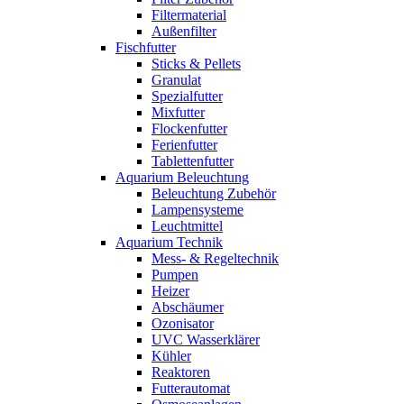
Filtermaterial
Außenfilter
Fischfutter
Sticks & Pellets
Granulat
Spezialfutter
Mixfutter
Flockenfutter
Ferienfutter
Tablettenfutter
Aquarium Beleuchtung
Beleuchtung Zubehör
Lampensysteme
Leuchtmittel
Aquarium Technik
Mess- & Regeltechnik
Pumpen
Heizer
Abschäumer
Ozonisator
UVC Wasserklärer
Kühler
Reaktoren
Futterautomat