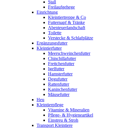
Stall
Freilaufgehege
Einrichtung
Kleintiertreppe & Co
Futternapf & Tränke
Abenteuerlandschaft
Toilette
Verstecke & Schlafplätze
Ergänzungsfutter
Kleintierfutter
Meerschweinchenfutter
Chinchillafutter
Frettchenfutter
Igelfutter
Hamsterfutter
Degufutter
Rattenfutter
Kaninchenfutter
Mäusefutter
Heu
Kleintierpflege
Vitamine & Mineralien
Pflege- & Hygieneartikel
Einstreu & Stroh
Transport Kleintiere