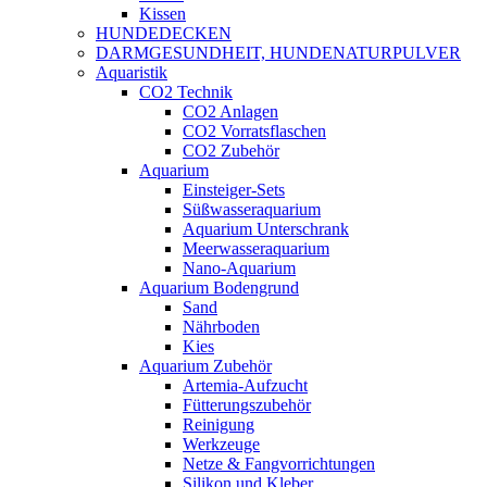
Kissen
HUNDEDECKEN
DARMGESUNDHEIT, HUNDENATURPULVER
Aquaristik
CO2 Technik
CO2 Anlagen
CO2 Vorratsflaschen
CO2 Zubehör
Aquarium
Einsteiger-Sets
Süßwasseraquarium
Aquarium Unterschrank
Meerwasseraquarium
Nano-Aquarium
Aquarium Bodengrund
Sand
Nährboden
Kies
Aquarium Zubehör
Artemia-Aufzucht
Fütterungszubehör
Reinigung
Werkzeuge
Netze & Fangvorrichtungen
Silikon und Kleber