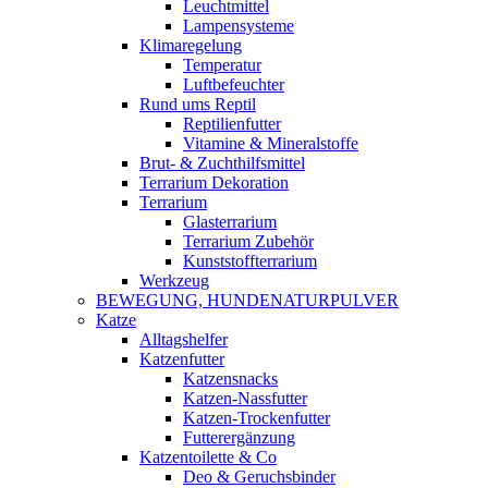
Leuchtmittel
Lampensysteme
Klimaregelung
Temperatur
Luftbefeuchter
Rund ums Reptil
Reptilienfutter
Vitamine & Mineralstoffe
Brut- & Zuchthilfsmittel
Terrarium Dekoration
Terrarium
Glasterrarium
Terrarium Zubehör
Kunststoffterrarium
Werkzeug
BEWEGUNG, HUNDENATURPULVER
Katze
Alltagshelfer
Katzenfutter
Katzensnacks
Katzen-Nassfutter
Katzen-Trockenfutter
Futterergänzung
Katzentoilette & Co
Deo & Geruchsbinder