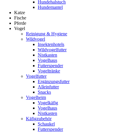
Hundehalstuch
Hundemantel
Katze
Fische
Pferde
Vogel
Reinigung & Hygiene
Wildvogel
Insektenhotels
Wildvogelfutter
Nistkasten
Vogelhaus
Futterspender
Vogeltränke
Vogelfutter
Ergänzungsfutter
Alleinfutter
Snacks
Vogelheim
Vogelkäfig
Vogelhaus
Nistkasten
Käfigzubehör
Schaukel
Futterspender