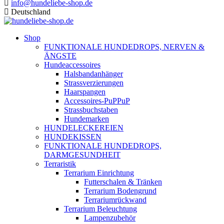
info@hundeliebe-shop.de
Deutschland
Shop
FUNKTIONALE HUNDEDROPS, NERVEN &
ÄNGSTE
Hundeaccessoires
Halsbandanhänger
Strassverzierungen
Haarspangen
Accessoires-PuPPuP
Strassbuchstaben
Hundemarken
HUNDELECKEREIEN
HUNDEKISSEN
FUNKTIONALE HUNDEDROPS,
DARMGESUNDHEIT
Terraristik
Terrarium Einrichtung
Futterschalen & Tränken
Terrarium Bodengrund
Terrariumrückwand
Terrarium Beleuchtung
Lampenzubehör