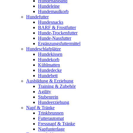
Hundehalsband
Hundeleine
Hundemaulkorb
Hundefutter
Hundesnacks
BARF & Frostfutter
Hunde-Trockenfutter
Hunde-Nassfutter
Ergänzungsfuttermittel
Hundeschlafplätze
Hundekissen
Hundekorb
Kühlmatten
Hundedecke
Hundebett
Ausbildung & Erziehung
Training & Zubehör
Agility
Stubenrein
Hundeerziehung
Napf & Tränke
Trinkbrunnen
Futterautomat
Fressnapf & Tränke
Napfunterlage