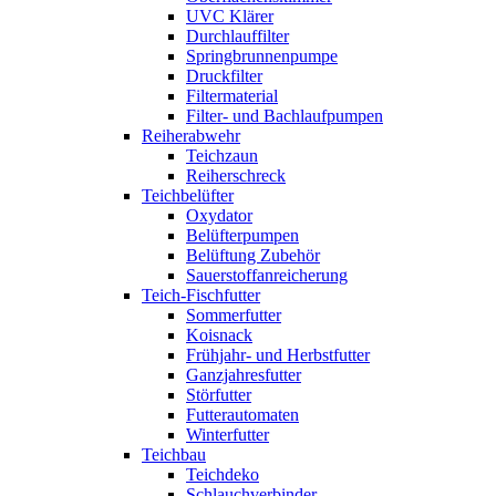
UVC Klärer
Durchlauffilter
Springbrunnenpumpe
Druckfilter
Filtermaterial
Filter- und Bachlaufpumpen
Reiherabwehr
Teichzaun
Reiherschreck
Teichbelüfter
Oxydator
Belüfterpumpen
Belüftung Zubehör
Sauerstoffanreicherung
Teich-Fischfutter
Sommerfutter
Koisnack
Frühjahr- und Herbstfutter
Ganzjahresfutter
Störfutter
Futterautomaten
Winterfutter
Teichbau
Teichdeko
Schlauchverbinder