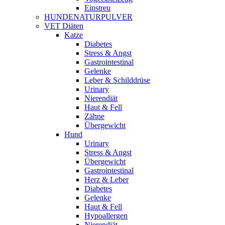
Einstreu
HUNDENATURPULVER
VET Diäten
Katze
Diabetes
Stress & Angst
Gastrointestinal
Gelenke
Leber & Schilddrüse
Urinary
Nierendiät
Haut & Fell
Zähne
Übergewicht
Hund
Urinary
Stress & Angst
Übergewicht
Gastrointestinal
Herz & Leber
Diabetes
Gelenke
Haut & Fell
Hypoallergen
Nierendiät