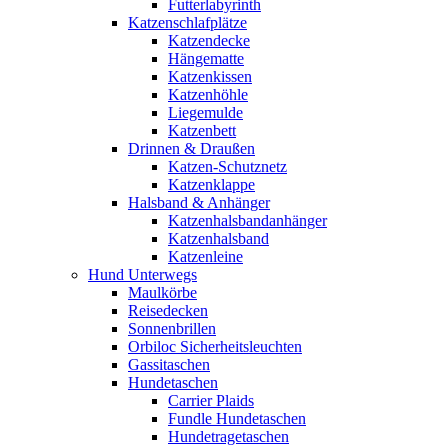
Futterlabyrinth
Katzenschlafplätze
Katzendecke
Hängematte
Katzenkissen
Katzenhöhle
Liegemulde
Katzenbett
Drinnen & Draußen
Katzen-Schutznetz
Katzenklappe
Halsband & Anhänger
Katzenhalsbandanhänger
Katzenhalsband
Katzenleine
Hund Unterwegs
Maulkörbe
Reisedecken
Sonnenbrillen
Orbiloc Sicherheitsleuchten
Gassitaschen
Hundetaschen
Carrier Plaids
Fundle Hundetaschen
Hundetragetaschen