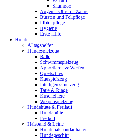
Parfum
Shampoo
Augen – Ohren – Zähne
Bürsten und Fellpflege
Pfotenpflege
Hygiene
Erste Hilfe
Hunde
Alltagshelfer
Hundespielzeug
Bälle
Schwimmspielzeug
Apportieren & Werfen
Quietschies
Kauspielzeug
Intelligenzspielzeug
Taue & Ringe
Kuscheltiere
Welpenspielzeug
Hundehütte & Freilauf
Hundehütte
Freilauf
Halsband & Leine
Hundehalsbandanhänger
Hundegeschirr