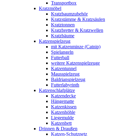
Transportbox
Kratzmöbel
Kratzbaumzubehör
Kratzstämme & Kratzsäulen
Kratztonnen
Kratzbretter & Kratzwellen
Kratzbäume
Katzenspielzeug
mit Katzenminze (Catnip)
Spielangeln
Futterball
weitere Katzenspielzeuge
Katzentunnel
Mausspielzeug
Baldrianspielzeug
Futterlabyrinth
Katzenschlafplätze
Katzendecke
Hängematte
Katzenkissen
Katzenhöhle
Liegemulde
Katzenbett
Drinnen & Draußen
Katzen-Schutznetz