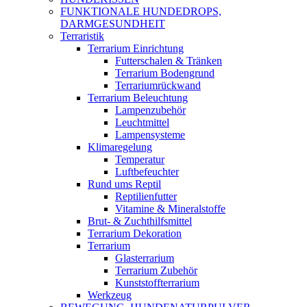
FUNKTIONALE HUNDEDROPS,
DARMGESUNDHEIT
Terraristik
Terrarium Einrichtung
Futterschalen & Tränken
Terrarium Bodengrund
Terrariumrückwand
Terrarium Beleuchtung
Lampenzubehör
Leuchtmittel
Lampensysteme
Klimaregelung
Temperatur
Luftbefeuchter
Rund ums Reptil
Reptilienfutter
Vitamine & Mineralstoffe
Brut- & Zuchthilfsmittel
Terrarium Dekoration
Terrarium
Glasterrarium
Terrarium Zubehör
Kunststoffterrarium
Werkzeug