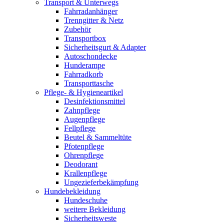
Transport & Unterwegs
Fahrradanhänger
Trenngitter & Netz
Zubehör
Transportbox
Sicherheitsgurt & Adapter
Autoschondecke
Hunderampe
Fahrradkorb
Transporttasche
Pflege- & Hygieneartikel
Desinfektionsmittel
Zahnpflege
Augenpflege
Fellpflege
Beutel & Sammeltüte
Pfotenpflege
Ohrenpflege
Deodorant
Krallenpflege
Ungezieferbekämpfung
Hundebekleidung
Hundeschuhe
weitere Bekleidung
Sicherheitsweste