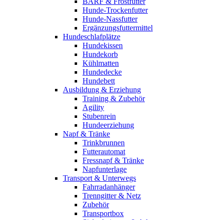
BARF & Frostfutter
Hunde-Trockenfutter
Hunde-Nassfutter
Ergänzungsfuttermittel
Hundeschlafplätze
Hundekissen
Hundekorb
Kühlmatten
Hundedecke
Hundebett
Ausbildung & Erziehung
Training & Zubehör
Agility
Stubenrein
Hundeerziehung
Napf & Tränke
Trinkbrunnen
Futterautomat
Fressnapf & Tränke
Napfunterlage
Transport & Unterwegs
Fahrradanhänger
Trenngitter & Netz
Zubehör
Transportbox