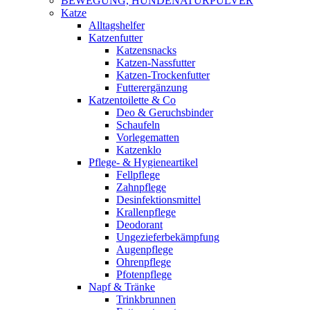
BEWEGUNG, HUNDENATURPULVER
Katze
Alltagshelfer
Katzenfutter
Katzensnacks
Katzen-Nassfutter
Katzen-Trockenfutter
Futterergänzung
Katzentoilette & Co
Deo & Geruchsbinder
Schaufeln
Vorlegematten
Katzenklo
Pflege- & Hygieneartikel
Fellpflege
Zahnpflege
Desinfektionsmittel
Krallenpflege
Deodorant
Ungezieferbekämpfung
Augenpflege
Ohrenpflege
Pfotenpflege
Napf & Tränke
Trinkbrunnen