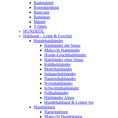
Bademäntel
Regenkleidung
Basecaps
Bandanas
Mäntel
T-Shirts
HUNDEÖL
Halsband – Leine & Geschirr
Hundehalsbänder
Halsbänder mit Strass
Malucchi Halsbänder
Hunde-Leuchthalsbänder
Halsbänder ohne Strass
Kühlhalsbänder
Motivhalsbänder
Indianerhalsbänder
Namenshalsbänder
Nylonhalsbänder
Schwimmhalsbänder
Fellhalsbänder
Halsbänder Alpen
Hundehalsband & Leinen Set
Hundeleinen
Namensleinen
Malucchi Hundeleinen