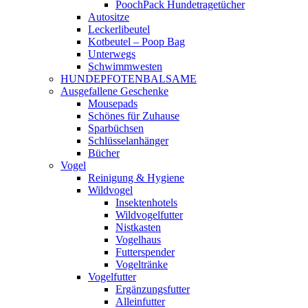
PoochPack Hundetragetücher
Autositze
Leckerlibeutel
Kotbeutel – Poop Bag
Unterwegs
Schwimmwesten
HUNDEPFOTENBALSAME
Ausgefallene Geschenke
Mousepads
Schönes für Zuhause
Sparbüchsen
Schlüsselanhänger
Bücher
Vogel
Reinigung & Hygiene
Wildvogel
Insektenhotels
Wildvogelfutter
Nistkasten
Vogelhaus
Futterspender
Vogeltränke
Vogelfutter
Ergänzungsfutter
Alleinfutter