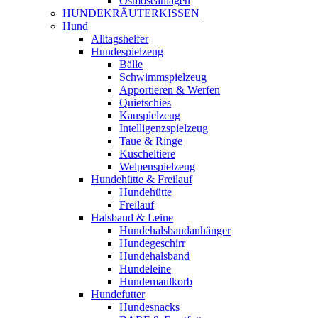
Osmoseanlagen
HUNDEKRÄUTERKISSEN
Hund
Alltagshelfer
Hundespielzeug
Bälle
Schwimmspielzeug
Apportieren & Werfen
Quietschies
Kauspielzeug
Intelligenzspielzeug
Taue & Ringe
Kuscheltiere
Welpenspielzeug
Hundehütte & Freilauf
Hundehütte
Freilauf
Halsband & Leine
Hundehalsbandanhänger
Hundegeschirr
Hundehalsband
Hundeleine
Hundemaulkorb
Hundefutter
Hundesnacks