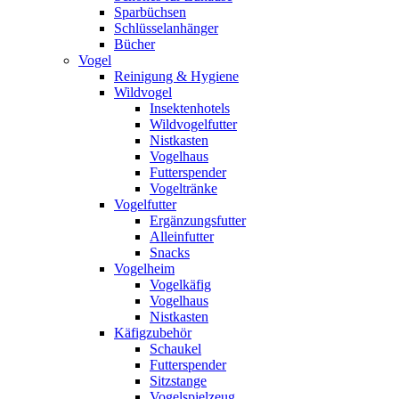
Sparbüchsen
Schlüsselanhänger
Bücher
Vogel
Reinigung & Hygiene
Wildvogel
Insektenhotels
Wildvogelfutter
Nistkasten
Vogelhaus
Futterspender
Vogeltränke
Vogelfutter
Ergänzungsfutter
Alleinfutter
Snacks
Vogelheim
Vogelkäfig
Vogelhaus
Nistkasten
Käfigzubehör
Schaukel
Futterspender
Sitzstange
Vogelspielzeug