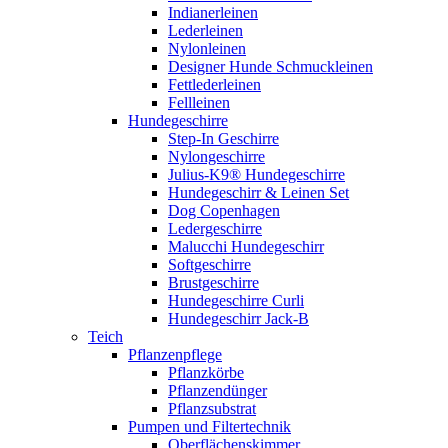
Indianerleinen
Lederleinen
Nylonleinen
Designer Hunde Schmuckleinen
Fettlederleinen
Fellleinen
Hundegeschirre
Step-In Geschirre
Nylongeschirre
Julius-K9® Hundegeschirre
Hundegeschirr & Leinen Set
Dog Copenhagen
Ledergeschirre
Malucchi Hundegeschirr
Softgeschirre
Brustgeschirre
Hundegeschirre Curli
Hundegeschirr Jack-B
Teich
Pflanzenpflege
Pflanzkörbe
Pflanzendünger
Pflanzsubstrat
Pumpen und Filtertechnik
Oberflächenskimmer