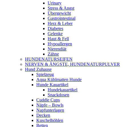
Urinary
Stress & Angst
Übergewicht
Gastrointestinal
Herz & Leber
Diabetes
Gelenke
Haut & Fell
Hypoallergen
Nierendiät
Zähne
HUNDENATURSEIFEN
NERVEN & ÄNGSTE, HUNDENATURPULVER
Hund Zuhause
Spielzeug
Aqua Kühlmatten Hunde
Hunde Kauartikel
Hundekauartikel
Snackdosen
Cuddle Cups
Näpfe – Bowls
Napfunterlagen
Decken
Kuschelhöhlen
Betten