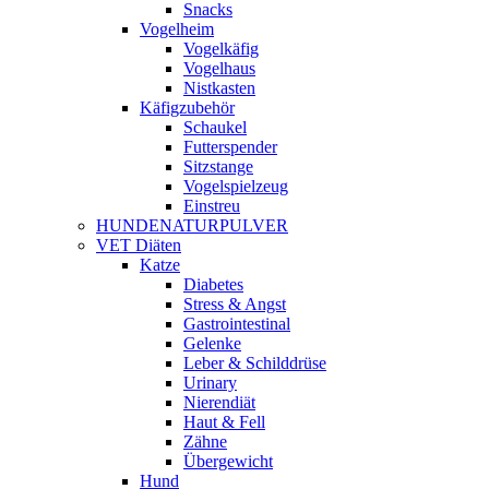
Snacks
Vogelheim
Vogelkäfig
Vogelhaus
Nistkasten
Käfigzubehör
Schaukel
Futterspender
Sitzstange
Vogelspielzeug
Einstreu
HUNDENATURPULVER
VET Diäten
Katze
Diabetes
Stress & Angst
Gastrointestinal
Gelenke
Leber & Schilddrüse
Urinary
Nierendiät
Haut & Fell
Zähne
Übergewicht
Hund