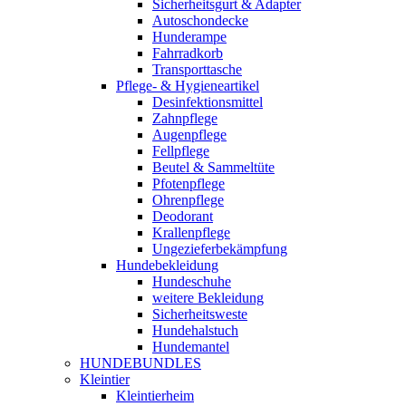
Sicherheitsgurt & Adapter
Autoschondecke
Hunderampe
Fahrradkorb
Transporttasche
Pflege- & Hygieneartikel
Desinfektionsmittel
Zahnpflege
Augenpflege
Fellpflege
Beutel & Sammeltüte
Pfotenpflege
Ohrenpflege
Deodorant
Krallenpflege
Ungezieferbekämpfung
Hundebekleidung
Hundeschuhe
weitere Bekleidung
Sicherheitsweste
Hundehalstuch
Hundemantel
HUNDEBUNDLES
Kleintier
Kleintierheim