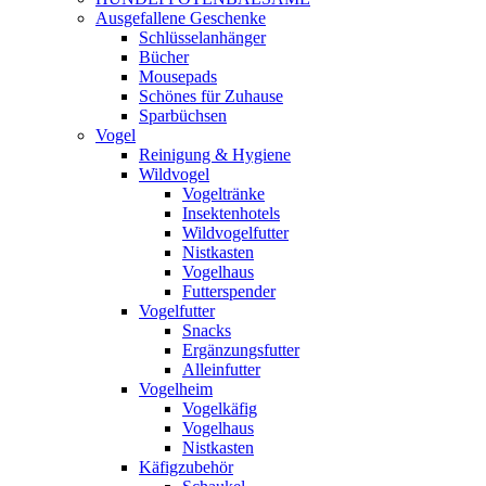
Ausgefallene Geschenke
Schlüsselanhänger
Bücher
Mousepads
Schönes für Zuhause
Sparbüchsen
Vogel
Reinigung & Hygiene
Wildvogel
Vogeltränke
Insektenhotels
Wildvogelfutter
Nistkasten
Vogelhaus
Futterspender
Vogelfutter
Snacks
Ergänzungsfutter
Alleinfutter
Vogelheim
Vogelkäfig
Vogelhaus
Nistkasten
Käfigzubehör