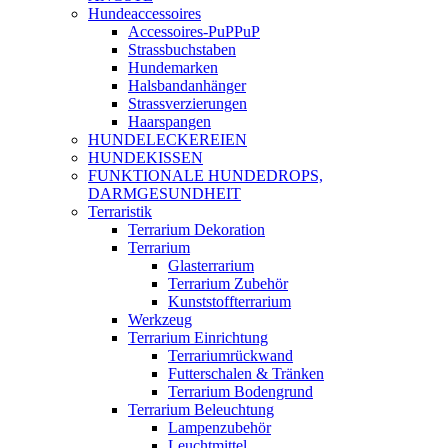
Hundeaccessoires
Accessoires-PuPPuP
Strassbuchstaben
Hundemarken
Halsbandanhänger
Strassverzierungen
Haarspangen
HUNDELECKEREIEN
HUNDEKISSEN
FUNKTIONALE HUNDEDROPS,
DARMGESUNDHEIT
Terraristik
Terrarium Dekoration
Terrarium
Glasterrarium
Terrarium Zubehör
Kunststoffterrarium
Werkzeug
Terrarium Einrichtung
Terrariumrückwand
Futterschalen & Tränken
Terrarium Bodengrund
Terrarium Beleuchtung
Lampenzubehör
Leuchtmittel