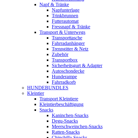
Napf & Tränke
Napfunterlage
Trinkbrunnen
Futterautomat
Fressnapf & Tränke
Transport & Unterwegs
Transporttasche
Fahrradanhänger
Trenngitter & Netz
Zubehör
Transportbox
Sicherheitsgurt & Adapter
Autoschondecke
Hunderampe
Fahrradkorb
HUNDEBUNDLES
Kleintier
Transport Kleintiere
Kleintierbeschäftigung
Snacks
Kaninchen-Snacks
Degu-Snacks
Meerschweinchen-Snacks
Ratten-Snacks
Chinchilla-Snacks