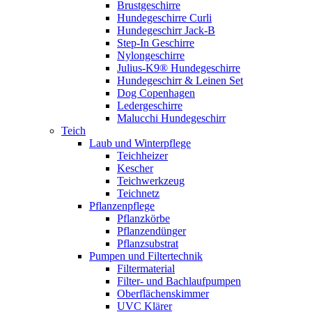
Brustgeschirre
Hundegeschirre Curli
Hundegeschirr Jack-B
Step-In Geschirre
Nylongeschirre
Julius-K9® Hundegeschirre
Hundegeschirr & Leinen Set
Dog Copenhagen
Ledergeschirre
Malucchi Hundegeschirr
Teich
Laub und Winterpflege
Teichheizer
Kescher
Teichwerkzeug
Teichnetz
Pflanzenpflege
Pflanzkörbe
Pflanzendünger
Pflanzsubstrat
Pumpen und Filtertechnik
Filtermaterial
Filter- und Bachlaufpumpen
Oberflächenskimmer
UVC Klärer