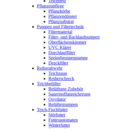
Teichnetz
Pflanzenpflege
Pflanzkörbe
Pflanzendünger
Pflanzsubstrat
Pumpen und Filtertechnik
Filtermaterial
Filter- und Bachlaufpumpen
Oberflächenskimmer
UVC Klärer
Durchlauffilter
Springbrunnenpumpe
Druckfilter
Reiherabwehr
Teichzaun
Reiherschreck
Teichbelüfter
Belüftung Zubehör
Sauerstoffanreicherung
Oxydator
Belüfterpumpen
Teich-Fischfutter
Störfutter
Futterautomaten
Winterfutter