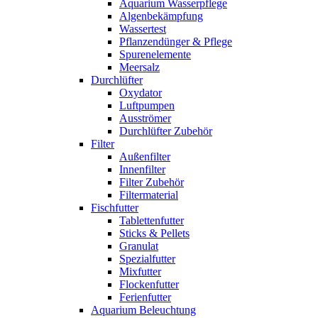
Aquarium Wasserpflege
Algenbekämpfung
Wassertest
Pflanzendünger & Pflege
Spurenelemente
Meersalz
Durchlüfter
Oxydator
Luftpumpen
Ausströmer
Durchlüfter Zubehör
Filter
Außenfilter
Innenfilter
Filter Zubehör
Filtermaterial
Fischfutter
Tablettenfutter
Sticks & Pellets
Granulat
Spezialfutter
Mixfutter
Flockenfutter
Ferienfutter
Aquarium Beleuchtung