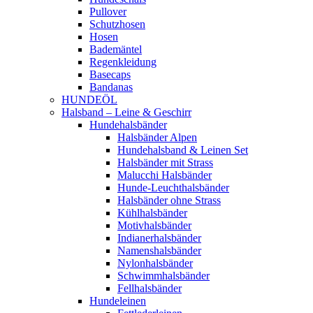
Pullover
Schutzhosen
Hosen
Bademäntel
Regenkleidung
Basecaps
Bandanas
HUNDEÖL
Halsband – Leine & Geschirr
Hundehalsbänder
Halsbänder Alpen
Hundehalsband & Leinen Set
Halsbänder mit Strass
Malucchi Halsbänder
Hunde-Leuchthalsbänder
Halsbänder ohne Strass
Kühlhalsbänder
Motivhalsbänder
Indianerhalsbänder
Namenshalsbänder
Nylonhalsbänder
Schwimmhalsbänder
Fellhalsbänder
Hundeleinen