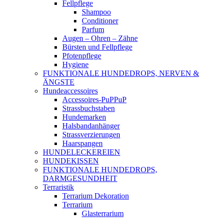
Fellpflege
Shampoo
Conditioner
Parfum
Augen – Ohren – Zähne
Bürsten und Fellpflege
Pfotenpflege
Hygiene
FUNKTIONALE HUNDEDROPS, NERVEN &
ÄNGSTE
Hundeaccessoires
Accessoires-PuPPuP
Strassbuchstaben
Hundemarken
Halsbandanhänger
Strassverzierungen
Haarspangen
HUNDELECKEREIEN
HUNDEKISSEN
FUNKTIONALE HUNDEDROPS,
DARMGESUNDHEIT
Terraristik
Terrarium Dekoration
Terrarium
Glasterrarium