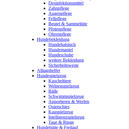
Desinfektionsmittel
Zahnpflege
Augenpflege
Fellpflege
Beutel & Sammeltüte
Pfotenpflege
Ohrenpflege
Hundebekleidung
Hundehalstuch
Hundemantel
Hundeschuhe
weitere Bekleidung
Sicherheitsweste
Alltagshelfer
Hundespielzeug
Kuscheltiere
Welpenspielzeug
Bälle
Schwimmspielzeug
Apportieren & Werfen
Quietschies
Kauspielzeug
Intelligenzspielzeug
Taue & Ringe
Hundehütte & Freilauf