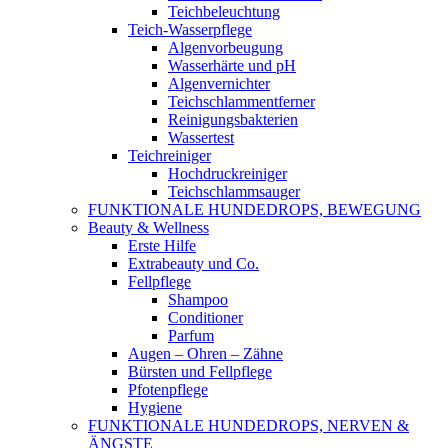
Teichbeleuchtung
Teich-Wasserpflege
Algenvorbeugung
Wasserhärte und pH
Algenvernichter
Teichschlammentferner
Reinigungsbakterien
Wassertest
Teichreiniger
Hochdruckreiniger
Teichschlammsauger
FUNKTIONALE HUNDEDROPS, BEWEGUNG
Beauty & Wellness
Erste Hilfe
Extrabeauty und Co.
Fellpflege
Shampoo
Conditioner
Parfum
Augen – Ohren – Zähne
Bürsten und Fellpflege
Pfotenpflege
Hygiene
FUNKTIONALE HUNDEDROPS, NERVEN &
ÄNGSTE