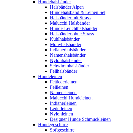
Hundehalsbänder
Halsbänder Alpen
Hundehalsband & Leinen Set
Halsbänder mit Strass
Malucchi Halsbänder
Hunde-Leuchthalsbänder
Halsbänder ohne Strass
Kühlhalsbänder
Motivhalsbänder
Indianerhalsbänder
Namenshalsbänder
Nylonhalsbänder
Schwimmhalsbänder
Fellhalsbänder
Hundeleinen
Fettlederleinen
Fellleinen
Namensleinen
Malucchi Hundeleinen
Indianerleinen
Lederleinen
Nylonleinen
Designer Hunde Schmuckleinen
Hundegeschirre
Softgeschirre