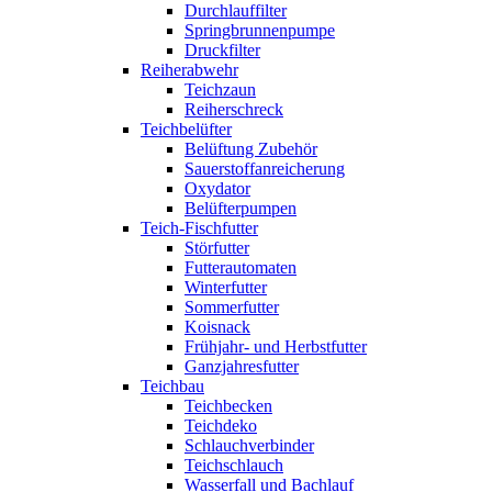
Durchlauffilter
Springbrunnenpumpe
Druckfilter
Reiherabwehr
Teichzaun
Reiherschreck
Teichbelüfter
Belüftung Zubehör
Sauerstoffanreicherung
Oxydator
Belüfterpumpen
Teich-Fischfutter
Störfutter
Futterautomaten
Winterfutter
Sommerfutter
Koisnack
Frühjahr- und Herbstfutter
Ganzjahresfutter
Teichbau
Teichbecken
Teichdeko
Schlauchverbinder
Teichschlauch
Wasserfall und Bachlauf