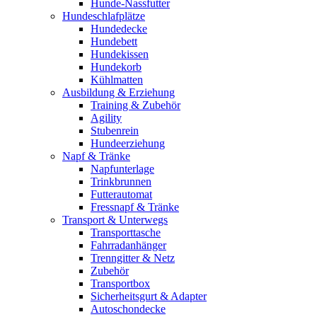
Hunde-Nassfutter
Hundeschlafplätze
Hundedecke
Hundebett
Hundekissen
Hundekorb
Kühlmatten
Ausbildung & Erziehung
Training & Zubehör
Agility
Stubenrein
Hundeerziehung
Napf & Tränke
Napfunterlage
Trinkbrunnen
Futterautomat
Fressnapf & Tränke
Transport & Unterwegs
Transporttasche
Fahrradanhänger
Trenngitter & Netz
Zubehör
Transportbox
Sicherheitsgurt & Adapter
Autoschondecke