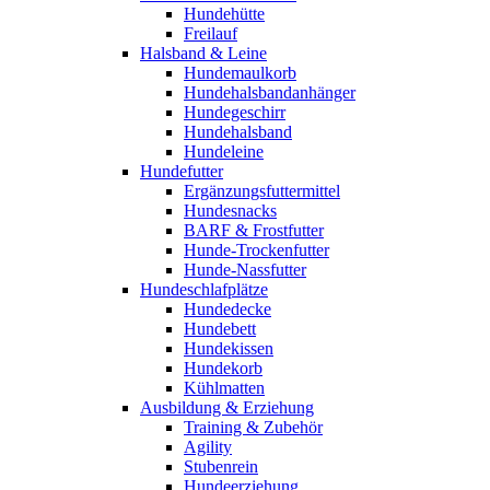
Hundehütte
Freilauf
Halsband & Leine
Hundemaulkorb
Hundehalsbandanhänger
Hundegeschirr
Hundehalsband
Hundeleine
Hundefutter
Ergänzungsfuttermittel
Hundesnacks
BARF & Frostfutter
Hunde-Trockenfutter
Hunde-Nassfutter
Hundeschlafplätze
Hundedecke
Hundebett
Hundekissen
Hundekorb
Kühlmatten
Ausbildung & Erziehung
Training & Zubehör
Agility
Stubenrein
Hundeerziehung