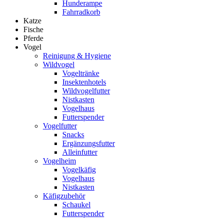
Hunderampe
Fahrradkorb
Katze
Fische
Pferde
Vogel
Reinigung & Hygiene
Wildvogel
Vogeltränke
Insektenhotels
Wildvogelfutter
Nistkasten
Vogelhaus
Futterspender
Vogelfutter
Snacks
Ergänzungsfutter
Alleinfutter
Vogelheim
Vogelkäfig
Vogelhaus
Nistkasten
Käfigzubehör
Schaukel
Futterspender