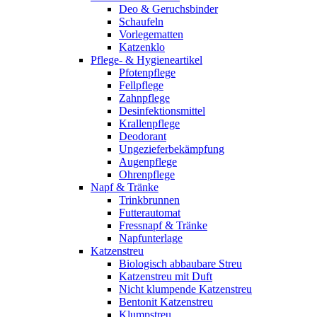
Deo & Geruchsbinder
Schaufeln
Vorlegematten
Katzenklo
Pflege- & Hygieneartikel
Pfotenpflege
Fellpflege
Zahnpflege
Desinfektionsmittel
Krallenpflege
Deodorant
Ungezieferbekämpfung
Augenpflege
Ohrenpflege
Napf & Tränke
Trinkbrunnen
Futterautomat
Fressnapf & Tränke
Napfunterlage
Katzenstreu
Biologisch abbaubare Streu
Katzenstreu mit Duft
Nicht klumpende Katzenstreu
Bentonit Katzenstreu
Klumpstreu