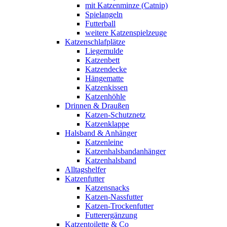
mit Katzenminze (Catnip)
Spielangeln
Futterball
weitere Katzenspielzeuge
Katzenschlafplätze
Liegemulde
Katzenbett
Katzendecke
Hängematte
Katzenkissen
Katzenhöhle
Drinnen & Draußen
Katzen-Schutznetz
Katzenklappe
Halsband & Anhänger
Katzenleine
Katzenhalsbandanhänger
Katzenhalsband
Alltagshelfer
Katzenfutter
Katzensnacks
Katzen-Nassfutter
Katzen-Trockenfutter
Futterergänzung
Katzentoilette & Co