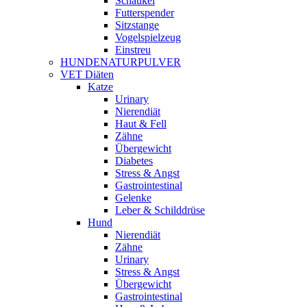
Schaukel
Futterspender
Sitzstange
Vogelspielzeug
Einstreu
HUNDENATURPULVER
VET Diäten
Katze
Urinary
Nierendiät
Haut & Fell
Zähne
Übergewicht
Diabetes
Stress & Angst
Gastrointestinal
Gelenke
Leber & Schilddrüse
Hund
Nierendiät
Zähne
Urinary
Stress & Angst
Übergewicht
Gastrointestinal