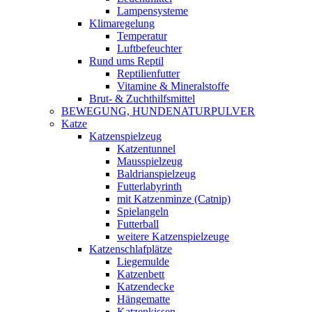
Lampensysteme
Klimaregelung
Temperatur
Luftbefeuchter
Rund ums Reptil
Reptilienfutter
Vitamine & Mineralstoffe
Brut- & Zuchthilfsmittel
BEWEGUNG, HUNDENATURPULVER
Katze
Katzenspielzeug
Katzentunnel
Mausspielzeug
Baldrianspielzeug
Futterlabyrinth
mit Katzenminze (Catnip)
Spielangeln
Futterball
weitere Katzenspielzeuge
Katzenschlafplätze
Liegemulde
Katzenbett
Katzendecke
Hängematte
Katzenkissen