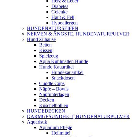
Herz & Leber
Diabetes
Gelenke
Haut & Fell
Hypoallergen
HUNDENATURSEIFEN
NERVEN & ÄNGSTE, HUNDENATURPULVER
Hund Zuhause
Betten
Kissen
Spielzeug
Aqua Kühlmatten Hunde
Hunde Kauartikel
Hundekauartikel
Snackdosen
Cuddle Cups
Näpfe – Bowls
Napfunterlagen
Decken
Kuschelhöhlen
HUNDEDECKEN
DARMGESUNDHEIT, HUNDENATURPULVER
Aquaristik
Aquarium Pflege
Heilmittel