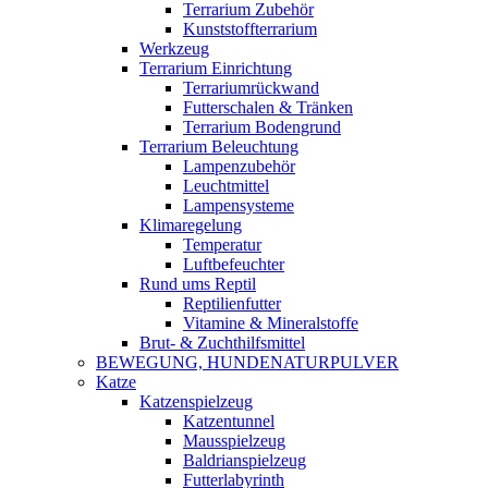
Terrarium Zubehör
Kunststoffterrarium
Werkzeug
Terrarium Einrichtung
Terrariumrückwand
Futterschalen & Tränken
Terrarium Bodengrund
Terrarium Beleuchtung
Lampenzubehör
Leuchtmittel
Lampensysteme
Klimaregelung
Temperatur
Luftbefeuchter
Rund ums Reptil
Reptilienfutter
Vitamine & Mineralstoffe
Brut- & Zuchthilfsmittel
BEWEGUNG, HUNDENATURPULVER
Katze
Katzenspielzeug
Katzentunnel
Mausspielzeug
Baldrianspielzeug
Futterlabyrinth