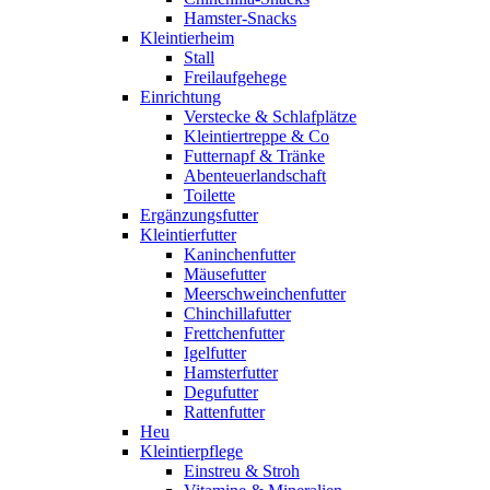
Hamster-Snacks
Kleintierheim
Stall
Freilaufgehege
Einrichtung
Verstecke & Schlafplätze
Kleintiertreppe & Co
Futternapf & Tränke
Abenteuerlandschaft
Toilette
Ergänzungsfutter
Kleintierfutter
Kaninchenfutter
Mäusefutter
Meerschweinchenfutter
Chinchillafutter
Frettchenfutter
Igelfutter
Hamsterfutter
Degufutter
Rattenfutter
Heu
Kleintierpflege
Einstreu & Stroh