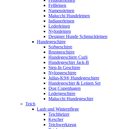
Fettlederleinen
Fellleinen
Namensleinen
Malucchi Hundeleinen
Indianerleinen
Lederleinen
Nylonleinen
Designer Hunde Schmuckleinen
Hundegeschirre
Softgeschirre
Brustgeschirre
Hundegeschirre Curli
Hundegeschirr Jack-B
Step-In Geschirre
Nylongeschirre
Julius-K9® Hundegeschirre
Hundegeschirr & Leinen Set
Dog Copenhagen
Ledergeschirre
Malucchi Hundegeschirr
Teich
Laub und Winterpflege
Teichheizer
Kescher
Teichwerkzeug