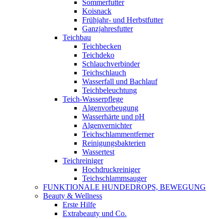
Sommerfutter
Koisnack
Frühjahr- und Herbstfutter
Ganzjahresfutter
Teichbau
Teichbecken
Teichdeko
Schlauchverbinder
Teichschlauch
Wasserfall und Bachlauf
Teichbeleuchtung
Teich-Wasserpflege
Algenvorbeugung
Wasserhärte und pH
Algenvernichter
Teichschlammentferner
Reinigungsbakterien
Wassertest
Teichreiniger
Hochdruckreiniger
Teichschlammsauger
FUNKTIONALE HUNDEDROPS, BEWEGUNG
Beauty & Wellness
Erste Hilfe
Extrabeauty und Co.