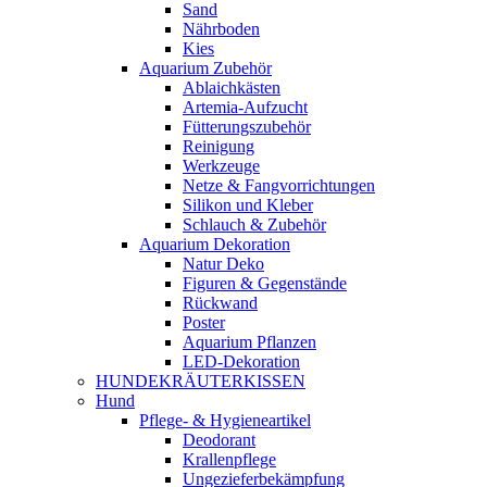
Sand
Nährboden
Kies
Aquarium Zubehör
Ablaichkästen
Artemia-Aufzucht
Fütterungszubehör
Reinigung
Werkzeuge
Netze & Fangvorrichtungen
Silikon und Kleber
Schlauch & Zubehör
Aquarium Dekoration
Natur Deko
Figuren & Gegenstände
Rückwand
Poster
Aquarium Pflanzen
LED-Dekoration
HUNDEKRÄUTERKISSEN
Hund
Pflege- & Hygieneartikel
Deodorant
Krallenpflege
Ungezieferbekämpfung