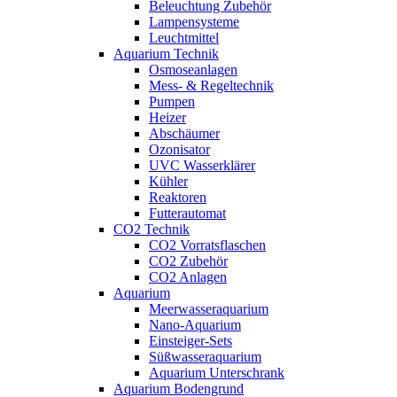
Beleuchtung Zubehör
Lampensysteme
Leuchtmittel
Aquarium Technik
Osmoseanlagen
Mess- & Regeltechnik
Pumpen
Heizer
Abschäumer
Ozonisator
UVC Wasserklärer
Kühler
Reaktoren
Futterautomat
CO2 Technik
CO2 Vorratsflaschen
CO2 Zubehör
CO2 Anlagen
Aquarium
Meerwasseraquarium
Nano-Aquarium
Einsteiger-Sets
Süßwasseraquarium
Aquarium Unterschrank
Aquarium Bodengrund