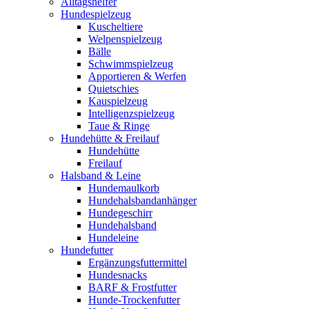
Alltagshelfer
Hundespielzeug
Kuscheltiere
Welpenspielzeug
Bälle
Schwimmspielzeug
Apportieren & Werfen
Quietschies
Kauspielzeug
Intelligenzspielzeug
Taue & Ringe
Hundehütte & Freilauf
Hundehütte
Freilauf
Halsband & Leine
Hundemaulkorb
Hundehalsbandanhänger
Hundegeschirr
Hundehalsband
Hundeleine
Hundefutter
Ergänzungsfuttermittel
Hundesnacks
BARF & Frostfutter
Hunde-Trockenfutter