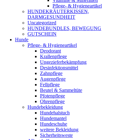
Vitamine & Mineralien
Pflege- & Hygieneartikel
HUNDEKRÄUTERKISSEN,
DARMGESUNDHEIT
Uncategorized
HUNDEBUNDLES, BEWEGUNG
GUTSCHEIN
Hunde
Pflege- & Hygieneartikel
Deodorant
Krallenpflege
Ungezieferbekämpfung
Desinfektionsmittel
Zahnpflege
Augenpflege
Fellpflege
Beutel & Sammeltüte
Pfotenpflege
Ohrenpflege
Hundebekleidung
Hundehalstuch
Hundemantel
Hundeschuhe
weitere Bekleidung
Sicherheitsweste