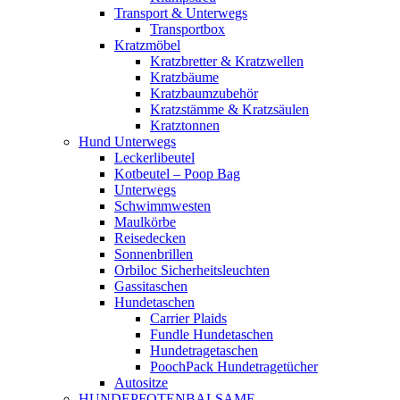
Transport & Unterwegs
Transportbox
Kratzmöbel
Kratzbretter & Kratzwellen
Kratzbäume
Kratzbaumzubehör
Kratzstämme & Kratzsäulen
Kratztonnen
Hund Unterwegs
Leckerlibeutel
Kotbeutel – Poop Bag
Unterwegs
Schwimmwesten
Maulkörbe
Reisedecken
Sonnenbrillen
Orbiloc Sicherheitsleuchten
Gassitaschen
Hundetaschen
Carrier Plaids
Fundle Hundetaschen
Hundetragetaschen
PoochPack Hundetragetücher
Autositze
HUNDEPFOTENBALSAME