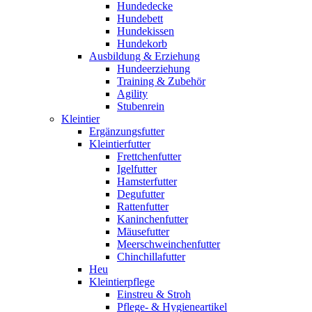
Hundedecke
Hundebett
Hundekissen
Hundekorb
Ausbildung & Erziehung
Hundeerziehung
Training & Zubehör
Agility
Stubenrein
Kleintier
Ergänzungsfutter
Kleintierfutter
Frettchenfutter
Igelfutter
Hamsterfutter
Degufutter
Rattenfutter
Kaninchenfutter
Mäusefutter
Meerschweinchenfutter
Chinchillafutter
Heu
Kleintierpflege
Einstreu & Stroh
Pflege- & Hygieneartikel