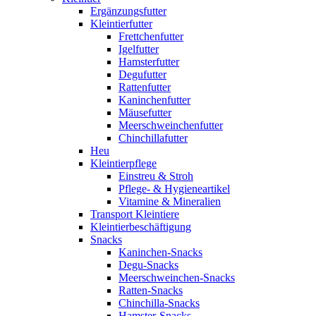
Ergänzungsfutter
Kleintierfutter
Frettchenfutter
Igelfutter
Hamsterfutter
Degufutter
Rattenfutter
Kaninchenfutter
Mäusefutter
Meerschweinchenfutter
Chinchillafutter
Heu
Kleintierpflege
Einstreu & Stroh
Pflege- & Hygieneartikel
Vitamine & Mineralien
Transport Kleintiere
Kleintierbeschäftigung
Snacks
Kaninchen-Snacks
Degu-Snacks
Meerschweinchen-Snacks
Ratten-Snacks
Chinchilla-Snacks
Hamster-Snacks