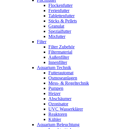
Fischfutter
Flockenfutter
Ferienfutter
Tablettenfutter
Sticks & Pellets
Granulat
Spezialfutter
Mixfutter
Filter
Filter Zubehör
Filtermaterial
Außenfilter
Innenfilter
Aquarium Technik
Futterautomat
Osmoseanlagen
Mess- & Regeltechnik
Pumpen
Heizer
Abschäumer
Ozonisator
UVC Wasserklärer
Reaktoren
Kühler
Aquarium Beleuchtung