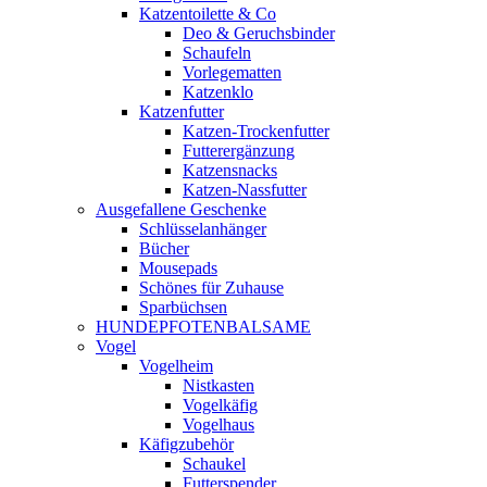
Katzentoilette & Co
Deo & Geruchsbinder
Schaufeln
Vorlegematten
Katzenklo
Katzenfutter
Katzen-Trockenfutter
Futterergänzung
Katzensnacks
Katzen-Nassfutter
Ausgefallene Geschenke
Schlüsselanhänger
Bücher
Mousepads
Schönes für Zuhause
Sparbüchsen
HUNDEPFOTENBALSAME
Vogel
Vogelheim
Nistkasten
Vogelkäfig
Vogelhaus
Käfigzubehör
Schaukel
Futterspender