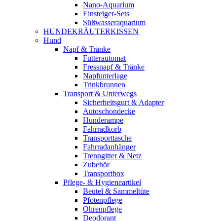
Nano-Aquarium
Einsteiger-Sets
Süßwasseraquarium
HUNDEKRÄUTERKISSEN
Hund
Napf & Tränke
Futterautomat
Fressnapf & Tränke
Napfunterlage
Trinkbrunnen
Transport & Unterwegs
Sicherheitsgurt & Adapter
Autoschondecke
Hunderampe
Fahrradkorb
Transporttasche
Fahrradanhänger
Trenngitter & Netz
Zubehör
Transportbox
Pflege- & Hygieneartikel
Beutel & Sammeltüte
Pfotenpflege
Ohrenpflege
Deodorant