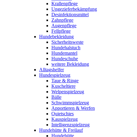
Krallenpflege
Ungezieferbekämpfung
Desinfektionsmittel
Zahnpflege
Augenpflege
Fellpflege
Hundebekleidung
Sicherheitsweste
Hundehalstuch
Hundemantel
Hundeschuhe
weitere Bekleidung
Alltagshelfer
Hundespielzeug
Taue & Ringe
Kuscheltiere
Welpenspielzeug
Bälle
Schwimmspielzeug
Apportieren & Werfen
Quietschies
Kauspielzeug
Intelligenzspielzeug
Hundehütte & Freilauf
Hundehütte