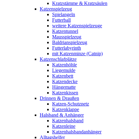
Kratzstämme & Kratzsäulen
Katzenspielzeug
Spielangeln
Futterball
weitere Katzenspielzeuge
Katzentunnel
Mausspielzeug
Baldrianspielzeug
Futterlabyrinth
mit Katzenminze (Catnip)
Katzenschlafplätze
Katzenhöhle
Liegemulde
Katzenbett
Katzendecke
Hängematte
Katzenkissen
Drinnen & Draußen
Katzen-Schutznetz
Katzenklappe
Halsband & Anhänger
Katzenhalsband
Katzenleine
Katzenhalsbandanhänger
Alltagshelfer