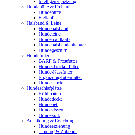
Intelligenzspielzeug
Hundehütte & Freilauf
Hundehütte
Freilauf
Halsband & Leine
Hundehalsband
Hundeleine
Hundemaulkorb
Hundehalsbandanhänger
Hundegeschirr
Hundefutter
BARF & Frostfutter
Hunde-Trockenfutter
Hunde-Nassfutter
Ergänzungsfuttermittel
Hundesnacks
Hundeschlafplätze
Kühlmatten
Hundedecke
Hundebett
Hundekissen
Hundekorb
Ausbildung & Erziehung
Hundeerziehung
Training & Zubehör