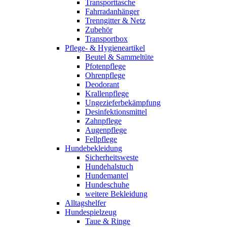
Transporttasche
Fahrradanhänger
Trenngitter & Netz
Zubehör
Transportbox
Pflege- & Hygieneartikel
Beutel & Sammeltüte
Pfotenpflege
Ohrenpflege
Deodorant
Krallenpflege
Ungezieferbekämpfung
Desinfektionsmittel
Zahnpflege
Augenpflege
Fellpflege
Hundebekleidung
Sicherheitsweste
Hundehalstuch
Hundemantel
Hundeschuhe
weitere Bekleidung
Alltagshelfer
Hundespielzeug
Taue & Ringe