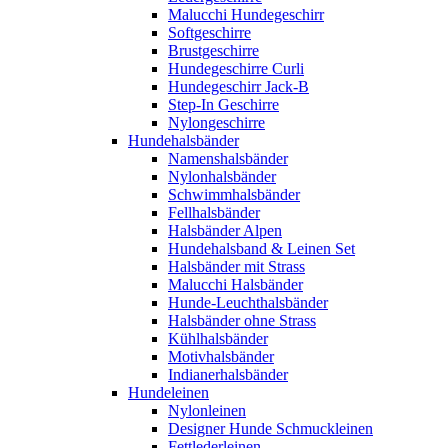
Malucchi Hundegeschirr
Softgeschirre
Brustgeschirre
Hundegeschirre Curli
Hundegeschirr Jack-B
Step-In Geschirre
Nylongeschirre
Hundehalsbänder
Namenshalsbänder
Nylonhalsbänder
Schwimmhalsbänder
Fellhalsbänder
Halsbänder Alpen
Hundehalsband & Leinen Set
Halsbänder mit Strass
Malucchi Halsbänder
Hunde-Leuchthalsbänder
Halsbänder ohne Strass
Kühlhalsbänder
Motivhalsbänder
Indianerhalsbänder
Hundeleinen
Nylonleinen
Designer Hunde Schmuckleinen
Fettlederleinen