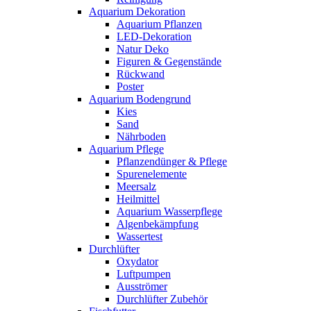
Aquarium Dekoration
Aquarium Pflanzen
LED-Dekoration
Natur Deko
Figuren & Gegenstände
Rückwand
Poster
Aquarium Bodengrund
Kies
Sand
Nährboden
Aquarium Pflege
Pflanzendünger & Pflege
Spurenelemente
Meersalz
Heilmittel
Aquarium Wasserpflege
Algenbekämpfung
Wassertest
Durchlüfter
Oxydator
Luftpumpen
Ausströmer
Durchlüfter Zubehör