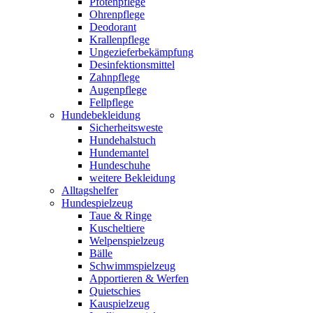
Pfotenpflege
Ohrenpflege
Deodorant
Krallenpflege
Ungezieferbekämpfung
Desinfektionsmittel
Zahnpflege
Augenpflege
Fellpflege
Hundebekleidung
Sicherheitsweste
Hundehalstuch
Hundemantel
Hundeschuhe
weitere Bekleidung
Alltagshelfer
Hundespielzeug
Taue & Ringe
Kuscheltiere
Welpenspielzeug
Bälle
Schwimmspielzeug
Apportieren & Werfen
Quietschies
Kauspielzeug