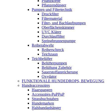
Pflanzkörbe
Pflanzendünger
Pumpen und Filtertechnik
Druckfilter
Filtermaterial
Filter- und Bachlaufpumpen
Oberflächenskimmer
UVC Klärer
Durchlauffilter
Springbrunnenpumpe
Reiherabwehr
Reiherschreck
Teichzaun
Teichbelüfter
Belüfterpumpen
Belüftung Zubehör
Sauerstoffanreicherung
Oxydator
FUNKTIONALE HUNDEDROPS, BEWEGUNG
Hundeaccessoires
Haarspangen
Accessoires-PuPPuP
Strassbuchstaben
Hundemarken
Halsbandanhänger