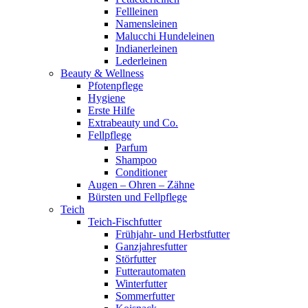
Fellleinen
Namensleinen
Malucchi Hundeleinen
Indianerleinen
Lederleinen
Beauty & Wellness
Pfotenpflege
Hygiene
Erste Hilfe
Extrabeauty und Co.
Fellpflege
Parfum
Shampoo
Conditioner
Augen – Ohren – Zähne
Bürsten und Fellpflege
Teich
Teich-Fischfutter
Frühjahr- und Herbstfutter
Ganzjahresfutter
Störfutter
Futterautomaten
Winterfutter
Sommerfutter