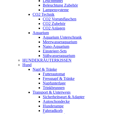
Leuchtmittel
Beleuchtung Zubehör
Lampensysteme
CO2 Technik
CO2 Vorratsflaschen
CO2 Zubehör
CO2 Anlagen
Aquarium
Aquarium Unterschrank
Meerwasseraquarium
Nano-Aquarium
Einsteiger-Sets
Süßwasseraquarium
HUNDEKRÄUTERKISSEN
Hund
Napf & Tränke
Futterautomat
Fressnapf & Tränke
Napfunterlage
Trinkbrunnen
Transport & Unterwegs
Sicherheitsgurt & Adapter
Autoschondecke
Hunderampe
Fahrradkorb