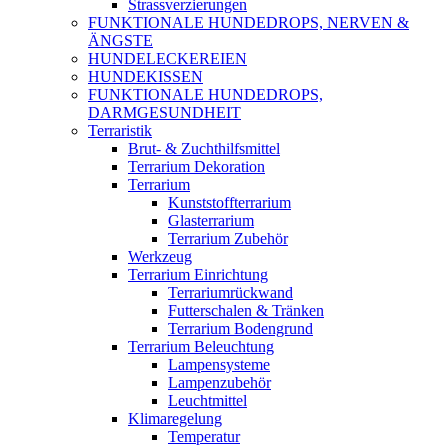
Strassverzierungen
FUNKTIONALE HUNDEDROPS, NERVEN &
ÄNGSTE
HUNDELECKEREIEN
HUNDEKISSEN
FUNKTIONALE HUNDEDROPS,
DARMGESUNDHEIT
Terraristik
Brut- & Zuchthilfsmittel
Terrarium Dekoration
Terrarium
Kunststoffterrarium
Glasterrarium
Terrarium Zubehör
Werkzeug
Terrarium Einrichtung
Terrariumrückwand
Futterschalen & Tränken
Terrarium Bodengrund
Terrarium Beleuchtung
Lampensysteme
Lampenzubehör
Leuchtmittel
Klimaregelung
Temperatur