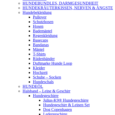
HUNDEBUNDLES, DARMGESUNDHEIT
HUNDEKRÄUTERKISSEN, NERVEN & ÄNGSTE
Hundebekleidung
Pullover
Schutzhosen
Hosen
Bademäntel
Regenkleidung
Basecaps
Bandanas
Mäntel
T-Shirts
Rüdenbänder
Duftmarke Hunde Loop
Kleider
Hochzeit
Schuhe – Socken
Hundeschals
HUNDEÖL
Halsband – Leine & Geschirr
Hundegeschirre
Julius-K9® Hundegeschirre
Hundegeschirr & Leinen Set
Dog Copenhagen
Ledergeschirre