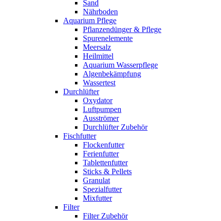
Sand
Nährboden
Aquarium Pflege
Pflanzendünger & Pflege
Spurenelemente
Meersalz
Heilmittel
Aquarium Wasserpflege
Algenbekämpfung
Wassertest
Durchlüfter
Oxydator
Luftpumpen
Ausströmer
Durchlüfter Zubehör
Fischfutter
Flockenfutter
Ferienfutter
Tablettenfutter
Sticks & Pellets
Granulat
Spezialfutter
Mixfutter
Filter
Filter Zubehör