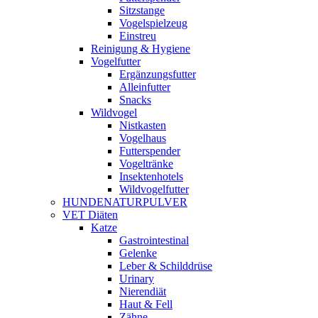
Sitzstange
Vogelspielzeug
Einstreu
Reinigung & Hygiene
Vogelfutter
Ergänzungsfutter
Alleinfutter
Snacks
Wildvogel
Nistkasten
Vogelhaus
Futterspender
Vogeltränke
Insektenhotels
Wildvogelfutter
HUNDENATURPULVER
VET Diäten
Katze
Gastrointestinal
Gelenke
Leber & Schilddrüse
Urinary
Nierendiät
Haut & Fell
Zähne