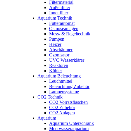
Filtermaterial
Außenfilter
Innenfilter
Aquarium Technik
Futterautomat
Osmoseanlagen
Mess- & Regeltechnik
Pumpen
Heizer
Abschäumer
Ozonisator
UVC Wasserklärer
Reaktoren
Kühler
Aquarium Beleuchtung
Leuchtmittel
Beleuchtung Zubehör
Lampensysteme
CO2 Technik
CO2 Vorratsflaschen
CO2 Zubehör
CO2 Anlagen
Aquarium
Aquarium Unterschrank
Meerwasseraquarium