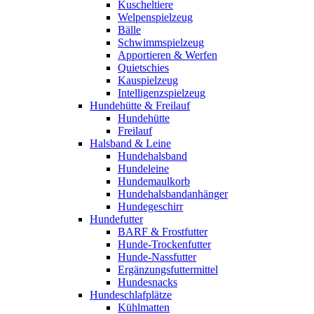
Kuscheltiere
Welpenspielzeug
Bälle
Schwimmspielzeug
Apportieren & Werfen
Quietschies
Kauspielzeug
Intelligenzspielzeug
Hundehütte & Freilauf
Hundehütte
Freilauf
Halsband & Leine
Hundehalsband
Hundeleine
Hundemaulkorb
Hundehalsbandanhänger
Hundegeschirr
Hundefutter
BARF & Frostfutter
Hunde-Trockenfutter
Hunde-Nassfutter
Ergänzungsfuttermittel
Hundesnacks
Hundeschlafplätze
Kühlmatten