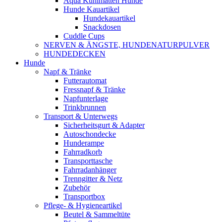
Aqua Kühlmatten Hunde
Hunde Kauartikel
Hundekauartikel
Snackdosen
Cuddle Cups
NERVEN & ÄNGSTE, HUNDENATURPULVER
HUNDEDECKEN
Hunde
Napf & Tränke
Futterautomat
Fressnapf & Tränke
Napfunterlage
Trinkbrunnen
Transport & Unterwegs
Sicherheitsgurt & Adapter
Autoschondecke
Hunderampe
Fahrradkorb
Transporttasche
Fahrradanhänger
Trenngitter & Netz
Zubehör
Transportbox
Pflege- & Hygieneartikel
Beutel & Sammeltüte