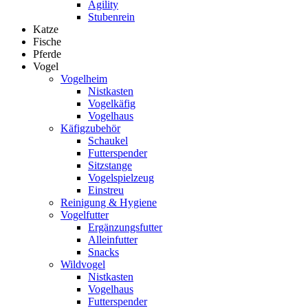
Agility
Stubenrein
Katze
Fische
Pferde
Vogel
Vogelheim
Nistkasten
Vogelkäfig
Vogelhaus
Käfigzubehör
Schaukel
Futterspender
Sitzstange
Vogelspielzeug
Einstreu
Reinigung & Hygiene
Vogelfutter
Ergänzungsfutter
Alleinfutter
Snacks
Wildvogel
Nistkasten
Vogelhaus
Futterspender