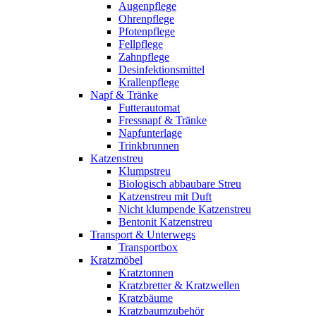
Augenpflege
Ohrenpflege
Pfotenpflege
Fellpflege
Zahnpflege
Desinfektionsmittel
Krallenpflege
Napf & Tränke
Futterautomat
Fressnapf & Tränke
Napfunterlage
Trinkbrunnen
Katzenstreu
Klumpstreu
Biologisch abbaubare Streu
Katzenstreu mit Duft
Nicht klumpende Katzenstreu
Bentonit Katzenstreu
Transport & Unterwegs
Transportbox
Kratzmöbel
Kratztonnen
Kratzbretter & Kratzwellen
Kratzbäume
Kratzbaumzubehör