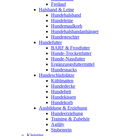
Freilauf
Halsband & Leine
Hundehalsband
Hundeleine
Hundemaulkorb
Hundehalsbandanhänger
Hundegeschirr
Hundefutter
BARF & Frostfutter
Hunde-Trockenfutter
Hunde-Nassfutter
Ergänzungsfuttermittel
Hundesnacks
Hundeschlafplätze
Kühlmatten
Hundedecke
Hundebett
Hundekissen
Hundekorb
Ausbildung & Erziehung
Hundeerziehung
Training & Zubehör
Agility
Stubenrein
Kleintier