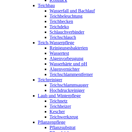
Koisnack
Teichbau
Wasserfall und Bachlauf
Teichbeleuchtung
Teichbecken
Teichdeko
Schlauchverbinder
Teichschlauch
Teich-Wasserpflege
Reinigungsbakterien
Wassertest
Algenvorbeugung
Wasserhärte und pH
Algenvernichter
Teichschlammentferner
Teichreiniger
Teichschlammsauger
Hochdruckreiniger
Laub und Winterpflege
Teichnetz
Teichheizer
Kescher
Teichwerkzeug
Pflanzenpflege
Pflanzsubstrat