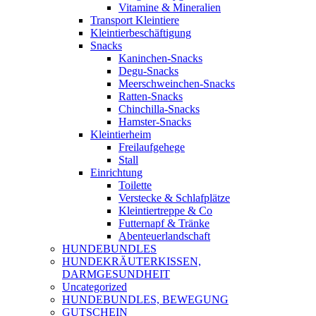
Vitamine & Mineralien
Transport Kleintiere
Kleintierbeschäftigung
Snacks
Kaninchen-Snacks
Degu-Snacks
Meerschweinchen-Snacks
Ratten-Snacks
Chinchilla-Snacks
Hamster-Snacks
Kleintierheim
Freilaufgehege
Stall
Einrichtung
Toilette
Verstecke & Schlafplätze
Kleintiertreppe & Co
Futternapf & Tränke
Abenteuerlandschaft
HUNDEBUNDLES
HUNDEKRÄUTERKISSEN,
DARMGESUNDHEIT
Uncategorized
HUNDEBUNDLES, BEWEGUNG
GUTSCHEIN