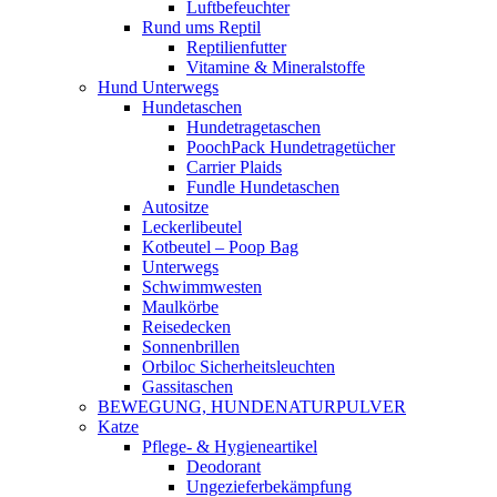
Luftbefeuchter
Rund ums Reptil
Reptilienfutter
Vitamine & Mineralstoffe
Hund Unterwegs
Hundetaschen
Hundetragetaschen
PoochPack Hundetragetücher
Carrier Plaids
Fundle Hundetaschen
Autositze
Leckerlibeutel
Kotbeutel – Poop Bag
Unterwegs
Schwimmwesten
Maulkörbe
Reisedecken
Sonnenbrillen
Orbiloc Sicherheitsleuchten
Gassitaschen
BEWEGUNG, HUNDENATURPULVER
Katze
Pflege- & Hygieneartikel
Deodorant
Ungezieferbekämpfung