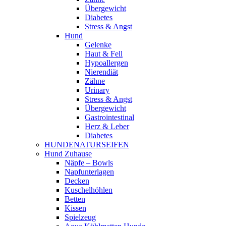
Übergewicht
Diabetes
Stress & Angst
Hund
Gelenke
Haut & Fell
Hypoallergen
Nierendiät
Zähne
Urinary
Stress & Angst
Übergewicht
Gastrointestinal
Herz & Leber
Diabetes
HUNDENATURSEIFEN
Hund Zuhause
Näpfe – Bowls
Napfunterlagen
Decken
Kuschelhöhlen
Betten
Kissen
Spielzeug