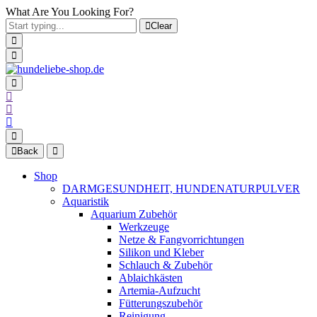
What Are You Looking For?
Clear
Back
Shop
DARMGESUNDHEIT, HUNDENATURPULVER
Aquaristik
Aquarium Zubehör
Werkzeuge
Netze & Fangvorrichtungen
Silikon und Kleber
Schlauch & Zubehör
Ablaichkästen
Artemia-Aufzucht
Fütterungszubehör
Reinigung