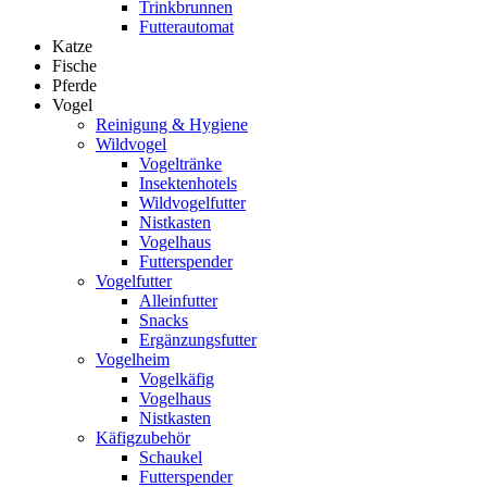
Trinkbrunnen
Futterautomat
Katze
Fische
Pferde
Vogel
Reinigung & Hygiene
Wildvogel
Vogeltränke
Insektenhotels
Wildvogelfutter
Nistkasten
Vogelhaus
Futterspender
Vogelfutter
Alleinfutter
Snacks
Ergänzungsfutter
Vogelheim
Vogelkäfig
Vogelhaus
Nistkasten
Käfigzubehör
Schaukel
Futterspender