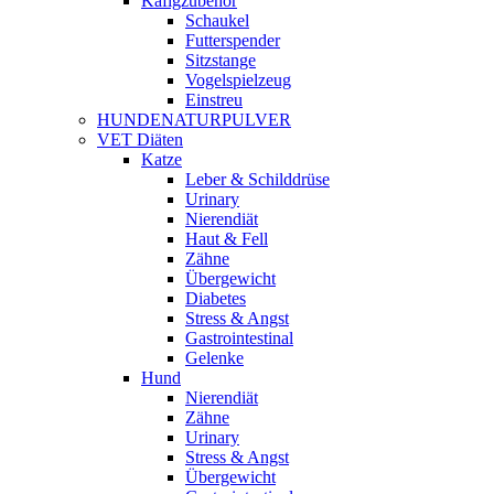
Käfigzubehör
Schaukel
Futterspender
Sitzstange
Vogelspielzeug
Einstreu
HUNDENATURPULVER
VET Diäten
Katze
Leber & Schilddrüse
Urinary
Nierendiät
Haut & Fell
Zähne
Übergewicht
Diabetes
Stress & Angst
Gastrointestinal
Gelenke
Hund
Nierendiät
Zähne
Urinary
Stress & Angst
Übergewicht