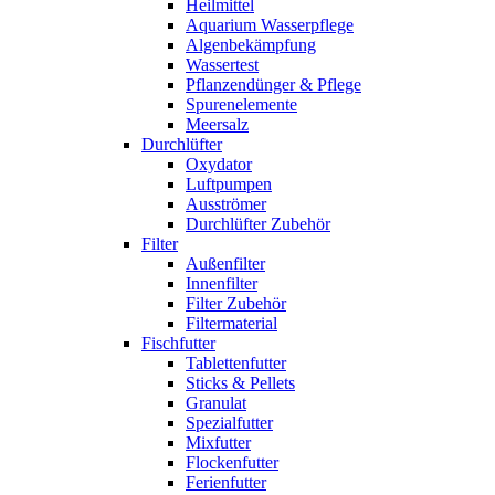
Heilmittel
Aquarium Wasserpflege
Algenbekämpfung
Wassertest
Pflanzendünger & Pflege
Spurenelemente
Meersalz
Durchlüfter
Oxydator
Luftpumpen
Ausströmer
Durchlüfter Zubehör
Filter
Außenfilter
Innenfilter
Filter Zubehör
Filtermaterial
Fischfutter
Tablettenfutter
Sticks & Pellets
Granulat
Spezialfutter
Mixfutter
Flockenfutter
Ferienfutter