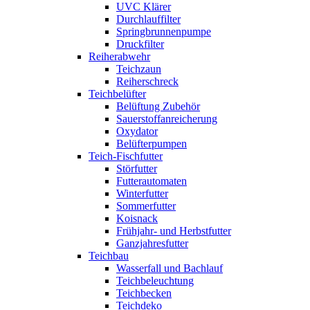
UVC Klärer
Durchlauffilter
Springbrunnenpumpe
Druckfilter
Reiherabwehr
Teichzaun
Reiherschreck
Teichbelüfter
Belüftung Zubehör
Sauerstoffanreicherung
Oxydator
Belüfterpumpen
Teich-Fischfutter
Störfutter
Futterautomaten
Winterfutter
Sommerfutter
Koisnack
Frühjahr- und Herbstfutter
Ganzjahresfutter
Teichbau
Wasserfall und Bachlauf
Teichbeleuchtung
Teichbecken
Teichdeko