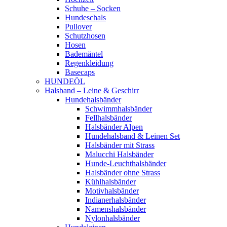
Schuhe – Socken
Hundeschals
Pullover
Schutzhosen
Hosen
Bademäntel
Regenkleidung
Basecaps
HUNDEÖL
Halsband – Leine & Geschirr
Hundehalsbänder
Schwimmhalsbänder
Fellhalsbänder
Halsbänder Alpen
Hundehalsband & Leinen Set
Halsbänder mit Strass
Malucchi Halsbänder
Hunde-Leuchthalsbänder
Halsbänder ohne Strass
Kühlhalsbänder
Motivhalsbänder
Indianerhalsbänder
Namenshalsbänder
Nylonhalsbänder