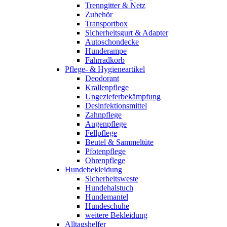
Trenngitter & Netz
Zubehör
Transportbox
Sicherheitsgurt & Adapter
Autoschondecke
Hunderampe
Fahrradkorb
Pflege- & Hygieneartikel
Deodorant
Krallenpflege
Ungezieferbekämpfung
Desinfektionsmittel
Zahnpflege
Augenpflege
Fellpflege
Beutel & Sammeltüte
Pfotenpflege
Ohrenpflege
Hundebekleidung
Sicherheitsweste
Hundehalstuch
Hundemantel
Hundeschuhe
weitere Bekleidung
Alltagshelfer