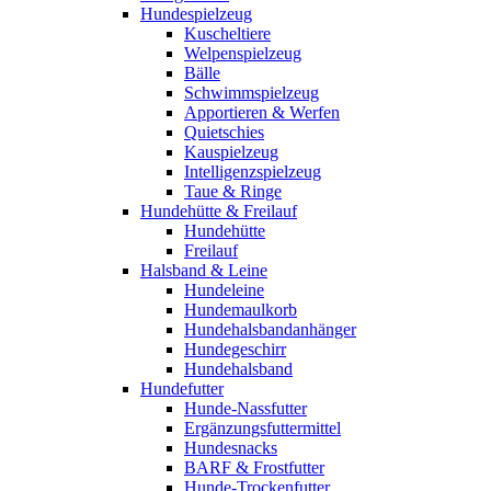
Hundespielzeug
Kuscheltiere
Welpenspielzeug
Bälle
Schwimmspielzeug
Apportieren & Werfen
Quietschies
Kauspielzeug
Intelligenzspielzeug
Taue & Ringe
Hundehütte & Freilauf
Hundehütte
Freilauf
Halsband & Leine
Hundeleine
Hundemaulkorb
Hundehalsbandanhänger
Hundegeschirr
Hundehalsband
Hundefutter
Hunde-Nassfutter
Ergänzungsfuttermittel
Hundesnacks
BARF & Frostfutter
Hunde-Trockenfutter