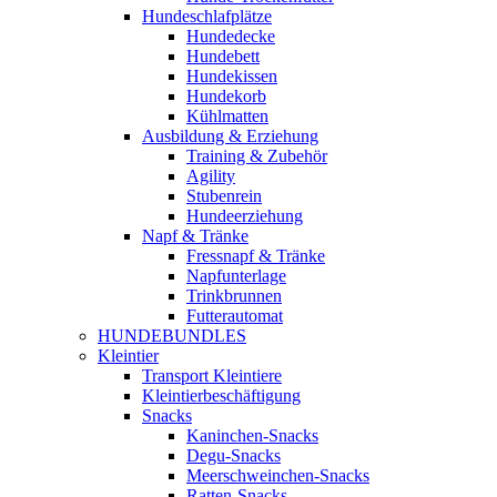
Hundeschlafplätze
Hundedecke
Hundebett
Hundekissen
Hundekorb
Kühlmatten
Ausbildung & Erziehung
Training & Zubehör
Agility
Stubenrein
Hundeerziehung
Napf & Tränke
Fressnapf & Tränke
Napfunterlage
Trinkbrunnen
Futterautomat
HUNDEBUNDLES
Kleintier
Transport Kleintiere
Kleintierbeschäftigung
Snacks
Kaninchen-Snacks
Degu-Snacks
Meerschweinchen-Snacks
Ratten-Snacks