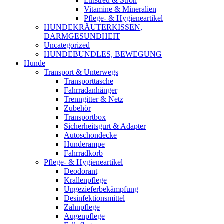
Einstreu & Stroh
Vitamine & Mineralien
Pflege- & Hygieneartikel
HUNDEKRÄUTERKISSEN,
DARMGESUNDHEIT
Uncategorized
HUNDEBUNDLES, BEWEGUNG
Hunde
Transport & Unterwegs
Transporttasche
Fahrradanhänger
Trenngitter & Netz
Zubehör
Transportbox
Sicherheitsgurt & Adapter
Autoschondecke
Hunderampe
Fahrradkorb
Pflege- & Hygieneartikel
Deodorant
Krallenpflege
Ungezieferbekämpfung
Desinfektionsmittel
Zahnpflege
Augenpflege