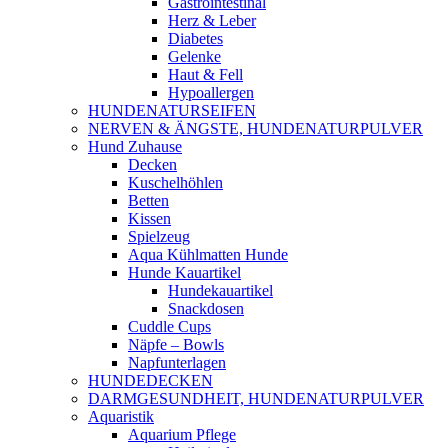
Gastrointestinal
Herz & Leber
Diabetes
Gelenke
Haut & Fell
Hypoallergen
HUNDENATURSEIFEN
NERVEN & ÄNGSTE, HUNDENATURPULVER
Hund Zuhause
Decken
Kuschelhöhlen
Betten
Kissen
Spielzeug
Aqua Kühlmatten Hunde
Hunde Kauartikel
Hundekauartikel
Snackdosen
Cuddle Cups
Näpfe – Bowls
Napfunterlagen
HUNDEDECKEN
DARMGESUNDHEIT, HUNDENATURPULVER
Aquaristik
Aquarium Pflege