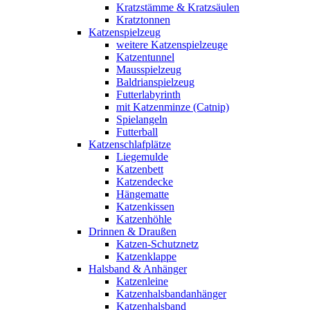
Kratzstämme & Kratzsäulen
Kratztonnen
Katzenspielzeug
weitere Katzenspielzeuge
Katzentunnel
Mausspielzeug
Baldrianspielzeug
Futterlabyrinth
mit Katzenminze (Catnip)
Spielangeln
Futterball
Katzenschlafplätze
Liegemulde
Katzenbett
Katzendecke
Hängematte
Katzenkissen
Katzenhöhle
Drinnen & Draußen
Katzen-Schutznetz
Katzenklappe
Halsband & Anhänger
Katzenleine
Katzenhalsbandanhänger
Katzenhalsband