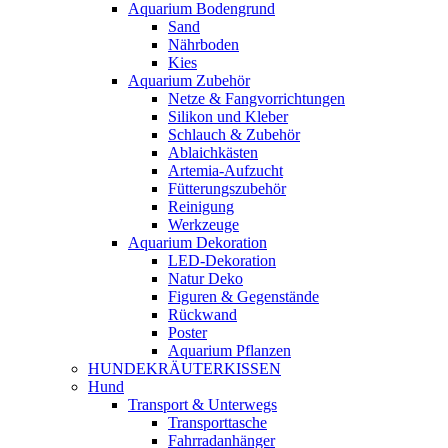
Aquarium Bodengrund
Sand
Nährboden
Kies
Aquarium Zubehör
Netze & Fangvorrichtungen
Silikon und Kleber
Schlauch & Zubehör
Ablaichkästen
Artemia-Aufzucht
Fütterungszubehör
Reinigung
Werkzeuge
Aquarium Dekoration
LED-Dekoration
Natur Deko
Figuren & Gegenstände
Rückwand
Poster
Aquarium Pflanzen
HUNDEKRÄUTERKISSEN
Hund
Transport & Unterwegs
Transporttasche
Fahrradanhänger