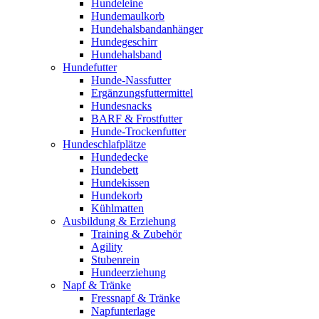
Hundeleine
Hundemaulkorb
Hundehalsbandanhänger
Hundegeschirr
Hundehalsband
Hundefutter
Hunde-Nassfutter
Ergänzungsfuttermittel
Hundesnacks
BARF & Frostfutter
Hunde-Trockenfutter
Hundeschlafplätze
Hundedecke
Hundebett
Hundekissen
Hundekorb
Kühlmatten
Ausbildung & Erziehung
Training & Zubehör
Agility
Stubenrein
Hundeerziehung
Napf & Tränke
Fressnapf & Tränke
Napfunterlage