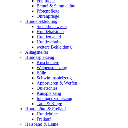
Fellpflege
Beutel & Sammeltüte
Pfotenpflege
Ohrenpflege
Hundebekleidung
Sicherheitsweste
Hundehalstuch
Hundemantel
Hundeschuhe
weitere Bekleidung
Alltagshelfer
Hundespielzeug
Kuscheltiere
Welpenspielzeug
Bälle
Schwimmspielzeug
Apportieren & Werfen
Quietschies
Kauspielzeug
Intelligenzspielzeug
Taue & Ringe
Hundehütte & Freilauf
Hundehütte
Freilauf
Halsband & Leine