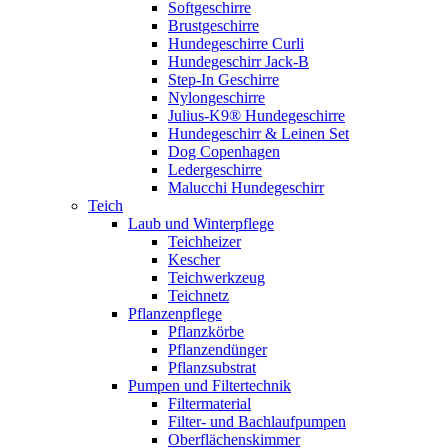
Softgeschirre
Brustgeschirre
Hundegeschirre Curli
Hundegeschirr Jack-B
Step-In Geschirre
Nylongeschirre
Julius-K9® Hundegeschirre
Hundegeschirr & Leinen Set
Dog Copenhagen
Ledergeschirre
Malucchi Hundegeschirr
Teich
Laub und Winterpflege
Teichheizer
Kescher
Teichwerkzeug
Teichnetz
Pflanzenpflege
Pflanzkörbe
Pflanzendünger
Pflanzsubstrat
Pumpen und Filtertechnik
Filtermaterial
Filter- und Bachlaufpumpen
Oberflächenskimmer