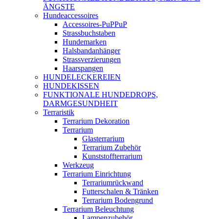
ÄNGSTE
Hundeaccessoires
Accessoires-PuPPuP
Strassbuchstaben
Hundemarken
Halsbandanhänger
Strassverzierungen
Haarspangen
HUNDELECKEREIEN
HUNDEKISSEN
FUNKTIONALE HUNDEDROPS,
DARMGESUNDHEIT
Terraristik
Terrarium Dekoration
Terrarium
Glasterrarium
Terrarium Zubehör
Kunststoffterrarium
Werkzeug
Terrarium Einrichtung
Terrariumrückwand
Futterschalen & Tränken
Terrarium Bodengrund
Terrarium Beleuchtung
Lampenzubehör