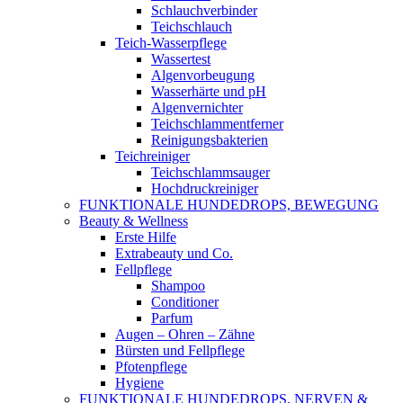
Schlauchverbinder
Teichschlauch
Teich-Wasserpflege
Wassertest
Algenvorbeugung
Wasserhärte und pH
Algenvernichter
Teichschlammentferner
Reinigungsbakterien
Teichreiniger
Teichschlammsauger
Hochdruckreiniger
FUNKTIONALE HUNDEDROPS, BEWEGUNG
Beauty & Wellness
Erste Hilfe
Extrabeauty und Co.
Fellpflege
Shampoo
Conditioner
Parfum
Augen – Ohren – Zähne
Bürsten und Fellpflege
Pfotenpflege
Hygiene
FUNKTIONALE HUNDEDROPS, NERVEN &