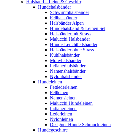
Halsband – Leine & Geschirr
Hundehalsbänder
Schwimmhalsbänder
Fellhalsbänder
Halsbänder Alpen
Hundehalsband & Leinen Set
Halsbänder mit Strass
Malucchi Halsbänder
Hunde-Leuchthalsbänder
Halsbänder ohne Strass
Kühlhalsbänder
Motivhalsbänder
Indianerhalsbänder
Namenshalsbänder
Nylonhalsbänder
Hundeleinen
Fettlederleinen
Fellleinen
Namensleinen
Malucchi Hundeleinen
Indianerleinen
Lederleinen
Nylonleinen
Designer Hunde Schmuckleinen
Hundegeschirre