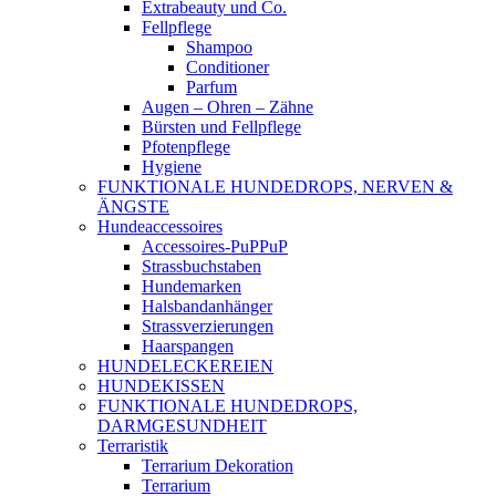
Extrabeauty und Co.
Fellpflege
Shampoo
Conditioner
Parfum
Augen – Ohren – Zähne
Bürsten und Fellpflege
Pfotenpflege
Hygiene
FUNKTIONALE HUNDEDROPS, NERVEN &
ÄNGSTE
Hundeaccessoires
Accessoires-PuPPuP
Strassbuchstaben
Hundemarken
Halsbandanhänger
Strassverzierungen
Haarspangen
HUNDELECKEREIEN
HUNDEKISSEN
FUNKTIONALE HUNDEDROPS,
DARMGESUNDHEIT
Terraristik
Terrarium Dekoration
Terrarium