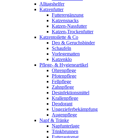
Alltagshelfer
Katzenfutter
Futterergänzung
Katzensnacks
Katzen-Nassfutter
Katzen-Trockenfutter
Katzentoilette & Co
Deo & Geruchsbinder
Schaufeln
Vorlegematten
Katzenklo
Pflege- & Hygieneartikel
Ohrenpflege
Pfotenpflege
Fellpflege
Zahnpflege
Desinfektionsmittel
Krallenpflege
Deodorant
Ungezieferbekämpfung
Augenpflege
Napf & Tränke
Napfunterlage
Trinkbrunnen
Futterautomat