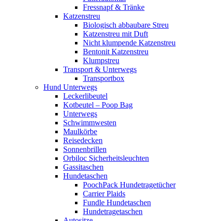
Fressnapf & Tränke
Katzenstreu
Biologisch abbaubare Streu
Katzenstreu mit Duft
Nicht klumpende Katzenstreu
Bentonit Katzenstreu
Klumpstreu
Transport & Unterwegs
Transportbox
Hund Unterwegs
Leckerlibeutel
Kotbeutel – Poop Bag
Unterwegs
Schwimmwesten
Maulkörbe
Reisedecken
Sonnenbrillen
Orbiloc Sicherheitsleuchten
Gassitaschen
Hundetaschen
PoochPack Hundetragetücher
Carrier Plaids
Fundle Hundetaschen
Hundetragetaschen
Autositze