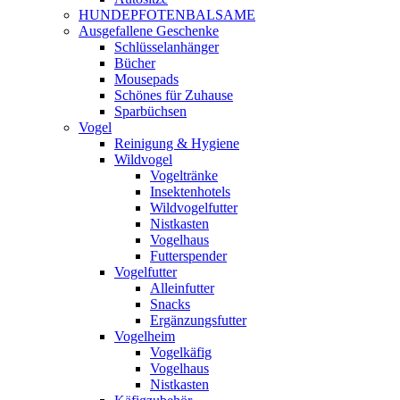
HUNDEPFOTENBALSAME
Ausgefallene Geschenke
Schlüsselanhänger
Bücher
Mousepads
Schönes für Zuhause
Sparbüchsen
Vogel
Reinigung & Hygiene
Wildvogel
Vogeltränke
Insektenhotels
Wildvogelfutter
Nistkasten
Vogelhaus
Futterspender
Vogelfutter
Alleinfutter
Snacks
Ergänzungsfutter
Vogelheim
Vogelkäfig
Vogelhaus
Nistkasten