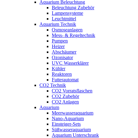
Aquarium Beleuchtung
Beleuchtung Zubehör
Lampensysteme
Leuchtmittel
Aquarium Technik
Osmoseanlagen
Mess- & Regeltechnik
Pumpen
Heizer
Abschäumer
Ozonisator
UVC Wasserklärer
Kühler
Reaktoren
Futterautomat
CO2 Technik
CO2 Vorratsflaschen
CO2 Zubehör
CO2 Anlagen
Aquarium
Meerwasseraquarium
Nano-Aquarium
Einsteiger-Sets
Süßwasseraquarium
Aquarium Unterschrank