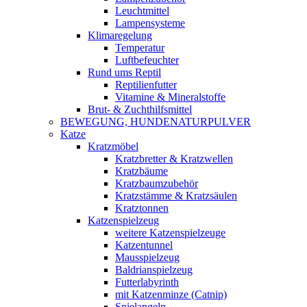
Leuchtmittel
Lampensysteme
Klimaregelung
Temperatur
Luftbefeuchter
Rund ums Reptil
Reptilienfutter
Vitamine & Mineralstoffe
Brut- & Zuchthilfsmittel
BEWEGUNG, HUNDENATURPULVER
Katze
Kratzmöbel
Kratzbretter & Kratzwellen
Kratzbäume
Kratzbaumzubehör
Kratzstämme & Kratzsäulen
Kratztonnen
Katzenspielzeug
weitere Katzenspielzeuge
Katzentunnel
Mausspielzeug
Baldrianspielzeug
Futterlabyrinth
mit Katzenminze (Catnip)
Spielangeln