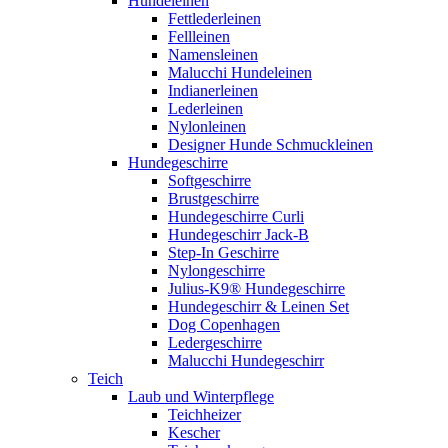
Hundeleinen
Fettlederleinen
Fellleinen
Namensleinen
Malucchi Hundeleinen
Indianerleinen
Lederleinen
Nylonleinen
Designer Hunde Schmuckleinen
Hundegeschirre
Softgeschirre
Brustgeschirre
Hundegeschirre Curli
Hundegeschirr Jack-B
Step-In Geschirre
Nylongeschirre
Julius-K9® Hundegeschirre
Hundegeschirr & Leinen Set
Dog Copenhagen
Ledergeschirre
Malucchi Hundegeschirr
Teich
Laub und Winterpflege
Teichheizer
Kescher