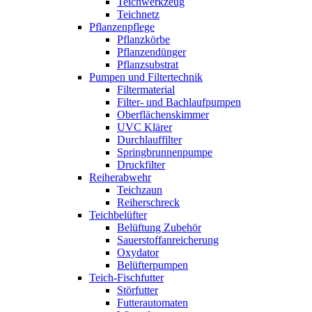
Teichwerkzeug
Teichnetz
Pflanzenpflege
Pflanzkörbe
Pflanzendünger
Pflanzsubstrat
Pumpen und Filtertechnik
Filtermaterial
Filter- und Bachlaufpumpen
Oberflächenskimmer
UVC Klärer
Durchlauffilter
Springbrunnenpumpe
Druckfilter
Reiherabwehr
Teichzaun
Reiherschreck
Teichbelüfter
Belüftung Zubehör
Sauerstoffanreicherung
Oxydator
Belüfterpumpen
Teich-Fischfutter
Störfutter
Futterautomaten