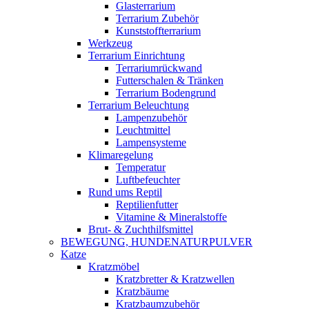
Glasterrarium
Terrarium Zubehör
Kunststoffterrarium
Werkzeug
Terrarium Einrichtung
Terrariumrückwand
Futterschalen & Tränken
Terrarium Bodengrund
Terrarium Beleuchtung
Lampenzubehör
Leuchtmittel
Lampensysteme
Klimaregelung
Temperatur
Luftbefeuchter
Rund ums Reptil
Reptilienfutter
Vitamine & Mineralstoffe
Brut- & Zuchthilfsmittel
BEWEGUNG, HUNDENATURPULVER
Katze
Kratzmöbel
Kratzbretter & Kratzwellen
Kratzbäume
Kratzbaumzubehör