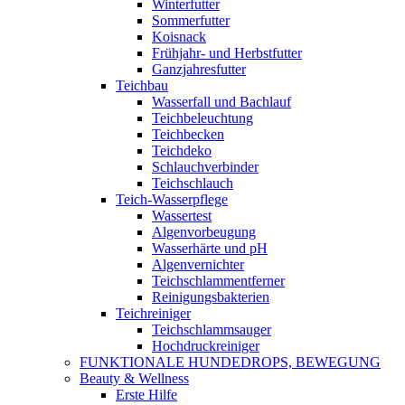
Winterfutter
Sommerfutter
Koisnack
Frühjahr- und Herbstfutter
Ganzjahresfutter
Teichbau
Wasserfall und Bachlauf
Teichbeleuchtung
Teichbecken
Teichdeko
Schlauchverbinder
Teichschlauch
Teich-Wasserpflege
Wassertest
Algenvorbeugung
Wasserhärte und pH
Algenvernichter
Teichschlammentferner
Reinigungsbakterien
Teichreiniger
Teichschlammsauger
Hochdruckreiniger
FUNKTIONALE HUNDEDROPS, BEWEGUNG
Beauty & Wellness
Erste Hilfe