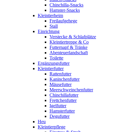
Chinchilla-Snacks
Hamster-Snacks
Kleintierheim
Freilaufgehege
Stall
Einrichtung
Verstecke & Schlafplätze
Kleintiertreppe & Co
Futternapf & Tränke
Abenteuerlandschaft
Toilette
Ergänzungsfutter
Kleintierfutter
Rattenfutter
Kaninchenfutter
Mäusefutter
Meerschweinchenfutter
Chinchillafutter
Frettchenfutter
Igelfutter
Hamsterfutter
Degufutter
Heu
Kleintierpflege