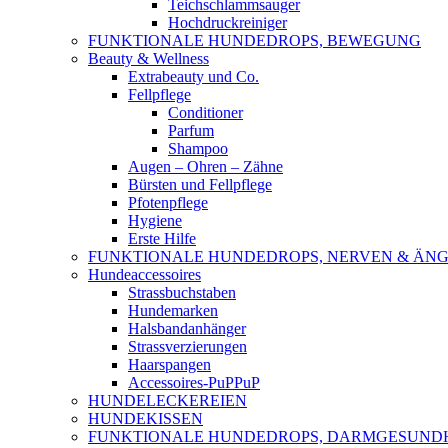
Teichschlammsauger
Hochdruckreiniger
FUNKTIONALE HUNDEDROPS, BEWEGUNG
Beauty & Wellness
Extrabeauty und Co.
Fellpflege
Conditioner
Parfum
Shampoo
Augen – Ohren – Zähne
Bürsten und Fellpflege
Pfotenpflege
Hygiene
Erste Hilfe
FUNKTIONALE HUNDEDROPS, NERVEN & ÄNG
Hundeaccessoires
Strassbuchstaben
Hundemarken
Halsbandanhänger
Strassverzierungen
Haarspangen
Accessoires-PuPPuP
HUNDELECKEREIEN
HUNDEKISSEN
FUNKTIONALE HUNDEDROPS, DARMGESUND