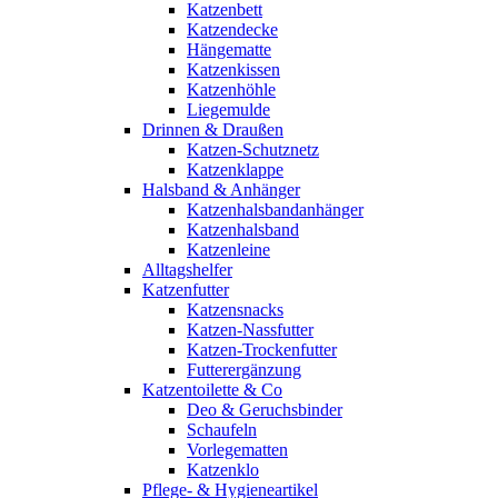
Katzenbett
Katzendecke
Hängematte
Katzenkissen
Katzenhöhle
Liegemulde
Drinnen & Draußen
Katzen-Schutznetz
Katzenklappe
Halsband & Anhänger
Katzenhalsbandanhänger
Katzenhalsband
Katzenleine
Alltagshelfer
Katzenfutter
Katzensnacks
Katzen-Nassfutter
Katzen-Trockenfutter
Futterergänzung
Katzentoilette & Co
Deo & Geruchsbinder
Schaufeln
Vorlegematten
Katzenklo
Pflege- & Hygieneartikel