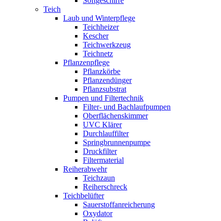
Softgeschirre
Teich
Laub und Winterpflege
Teichheizer
Kescher
Teichwerkzeug
Teichnetz
Pflanzenpflege
Pflanzkörbe
Pflanzendünger
Pflanzsubstrat
Pumpen und Filtertechnik
Filter- und Bachlaufpumpen
Oberflächenskimmer
UVC Klärer
Durchlauffilter
Springbrunnenpumpe
Druckfilter
Filtermaterial
Reiherabwehr
Teichzaun
Reiherschreck
Teichbelüfter
Sauerstoffanreicherung
Oxydator