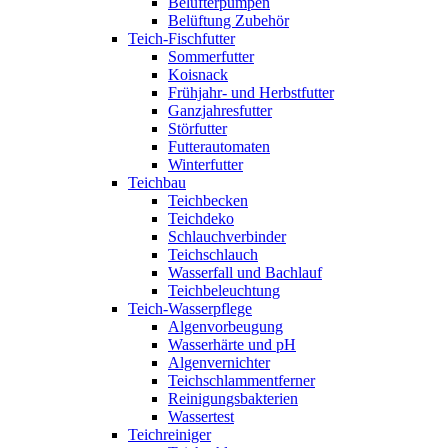
Belüfterpumpen
Belüftung Zubehör
Teich-Fischfutter
Sommerfutter
Koisnack
Frühjahr- und Herbstfutter
Ganzjahresfutter
Störfutter
Futterautomaten
Winterfutter
Teichbau
Teichbecken
Teichdeko
Schlauchverbinder
Teichschlauch
Wasserfall und Bachlauf
Teichbeleuchtung
Teich-Wasserpflege
Algenvorbeugung
Wasserhärte und pH
Algenvernichter
Teichschlammentferner
Reinigungsbakterien
Wassertest
Teichreiniger