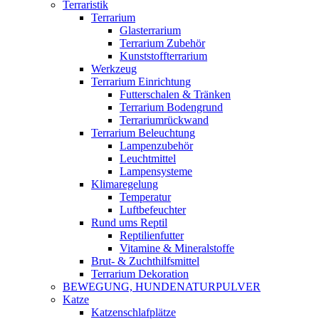
Terraristik
Terrarium
Glasterrarium
Terrarium Zubehör
Kunststoffterrarium
Werkzeug
Terrarium Einrichtung
Futterschalen & Tränken
Terrarium Bodengrund
Terrariumrückwand
Terrarium Beleuchtung
Lampenzubehör
Leuchtmittel
Lampensysteme
Klimaregelung
Temperatur
Luftbefeuchter
Rund ums Reptil
Reptilienfutter
Vitamine & Mineralstoffe
Brut- & Zuchthilfsmittel
Terrarium Dekoration
BEWEGUNG, HUNDENATURPULVER
Katze
Katzenschlafplätze