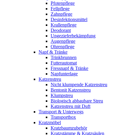
Pfotenpflege
Fellpflege
Zahnpflege
Desinfektionsmittel
Krallenpflege
Deodorant
Ungezieferbekämpfung
Augenpflege
Ohrenpflege
Napf & Tränke
Trinkbrunnen
Futterautomat
Fressnapf & Tränke
Napfunterlage
Katzenstreu
Nicht klumpende Katzenstreu
Bentonit Katzenstreu
Klumpstreu
Biologisch abbaubare Streu
Katzenstreu mit Duft
Transport & Unterwegs
Transportbox
Kratzmöbel
Kratzbaumzubehör
Kratzstämme & Kratzsäulen