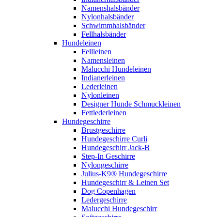
Namenshalsbänder
Nylonhalsbänder
Schwimmhalsbänder
Fellhalsbänder
Hundeleinen
Fellleinen
Namensleinen
Malucchi Hundeleinen
Indianerleinen
Lederleinen
Nylonleinen
Designer Hunde Schmuckleinen
Fettlederleinen
Hundegeschirre
Brustgeschirre
Hundegeschirre Curli
Hundegeschirr Jack-B
Step-In Geschirre
Nylongeschirre
Julius-K9® Hundegeschirre
Hundegeschirr & Leinen Set
Dog Copenhagen
Ledergeschirre
Malucchi Hundegeschirr