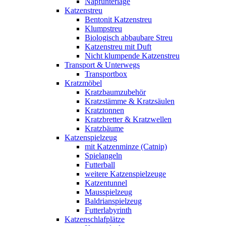
Napfunterlage
Katzenstreu
Bentonit Katzenstreu
Klumpstreu
Biologisch abbaubare Streu
Katzenstreu mit Duft
Nicht klumpende Katzenstreu
Transport & Unterwegs
Transportbox
Kratzmöbel
Kratzbaumzubehör
Kratzstämme & Kratzsäulen
Kratztonnen
Kratzbretter & Kratzwellen
Kratzbäume
Katzenspielzeug
mit Katzenminze (Catnip)
Spielangeln
Futterball
weitere Katzenspielzeuge
Katzentunnel
Mausspielzeug
Baldrianspielzeug
Futterlabyrinth
Katzenschlafplätze