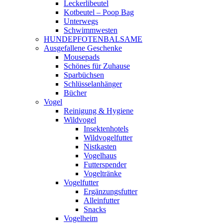
Leckerlibeutel
Kotbeutel – Poop Bag
Unterwegs
Schwimmwesten
HUNDEPFOTENBALSAME
Ausgefallene Geschenke
Mousepads
Schönes für Zuhause
Sparbüchsen
Schlüsselanhänger
Bücher
Vogel
Reinigung & Hygiene
Wildvogel
Insektenhotels
Wildvogelfutter
Nistkasten
Vogelhaus
Futterspender
Vogeltränke
Vogelfutter
Ergänzungsfutter
Alleinfutter
Snacks
Vogelheim