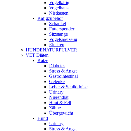
Vogelkäfig
Vogelhaus
Nistkasten
Käfigzubehör
Schaukel
Futterspender
Sitzstange
Vogelspielzeug
Einstreu
HUNDENATURPULVER
VET Diäten
Katze
Diabetes
Stress & Angst
Gastrointestinal
Gelenke
Leber & Schilddrüse
Urinary
Nierendiät
Haut & Fell
Zähne
Übergewicht
Hund
Urinary
Stress & Angst