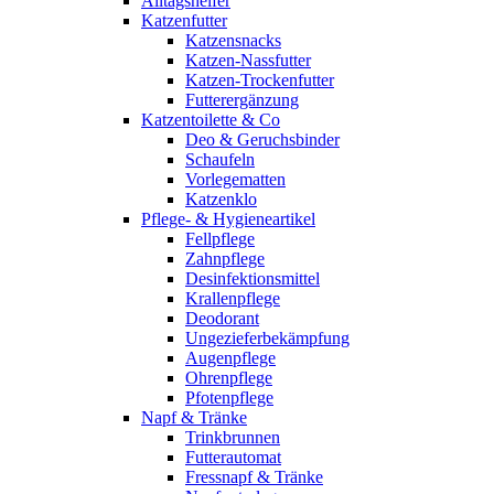
Alltagshelfer
Katzenfutter
Katzensnacks
Katzen-Nassfutter
Katzen-Trockenfutter
Futterergänzung
Katzentoilette & Co
Deo & Geruchsbinder
Schaufeln
Vorlegematten
Katzenklo
Pflege- & Hygieneartikel
Fellpflege
Zahnpflege
Desinfektionsmittel
Krallenpflege
Deodorant
Ungezieferbekämpfung
Augenpflege
Ohrenpflege
Pfotenpflege
Napf & Tränke
Trinkbrunnen
Futterautomat
Fressnapf & Tränke