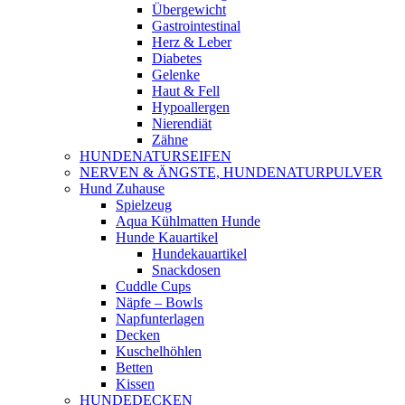
Übergewicht
Gastrointestinal
Herz & Leber
Diabetes
Gelenke
Haut & Fell
Hypoallergen
Nierendiät
Zähne
HUNDENATURSEIFEN
NERVEN & ÄNGSTE, HUNDENATURPULVER
Hund Zuhause
Spielzeug
Aqua Kühlmatten Hunde
Hunde Kauartikel
Hundekauartikel
Snackdosen
Cuddle Cups
Näpfe – Bowls
Napfunterlagen
Decken
Kuschelhöhlen
Betten
Kissen
HUNDEDECKEN