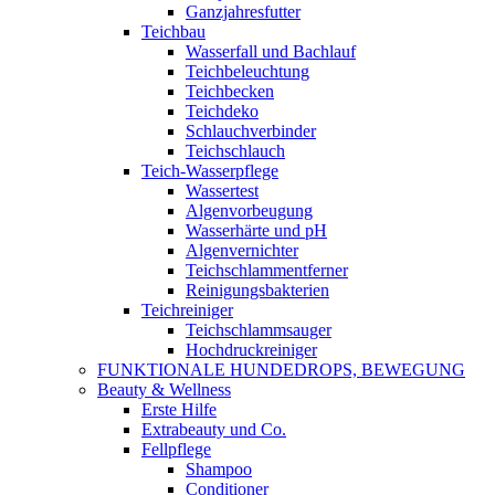
Ganzjahresfutter
Teichbau
Wasserfall und Bachlauf
Teichbeleuchtung
Teichbecken
Teichdeko
Schlauchverbinder
Teichschlauch
Teich-Wasserpflege
Wassertest
Algenvorbeugung
Wasserhärte und pH
Algenvernichter
Teichschlammentferner
Reinigungsbakterien
Teichreiniger
Teichschlammsauger
Hochdruckreiniger
FUNKTIONALE HUNDEDROPS, BEWEGUNG
Beauty & Wellness
Erste Hilfe
Extrabeauty und Co.
Fellpflege
Shampoo
Conditioner