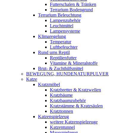
Futterschalen & Tränken
Terrarium Bodengrund
Terrarium Beleuchtung
Lampenzubehör
Leuchtmittel
Lampensysteme
Klimaregelung
Temperatur
Luftbefeuchter
Rund ums Reptil
Reptilienfutter
Vitamine & Mineralstoffe
Brut- & Zuchthilfsmittel
BEWEGUNG, HUNDENATURPULVER
Katze
Kratzmöbel
Kratzbretter & Kratzwellen
Kratzbäume
Kratzbaumzubehör
Kratzstämme & Kratzsäulen
Kratztonnen
Katzenspielzeug
weitere Katzenspielzeuge
Katzentunnel
Mausspielzeug