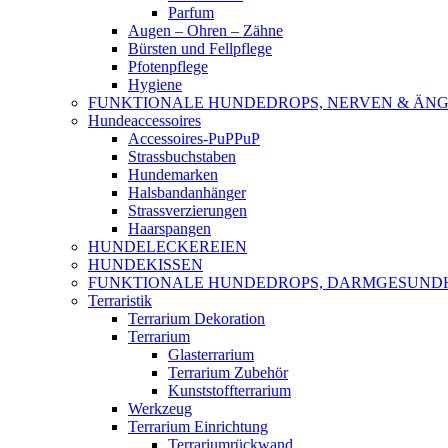
Parfum
Augen – Ohren – Zähne
Bürsten und Fellpflege
Pfotenpflege
Hygiene
FUNKTIONALE HUNDEDROPS, NERVEN & ÄNG
Hundeaccessoires
Accessoires-PuPPuP
Strassbuchstaben
Hundemarken
Halsbandanhänger
Strassverzierungen
Haarspangen
HUNDELECKEREIEN
HUNDEKISSEN
FUNKTIONALE HUNDEDROPS, DARMGESUND
Terraristik
Terrarium Dekoration
Terrarium
Glasterrarium
Terrarium Zubehör
Kunststoffterrarium
Werkzeug
Terrarium Einrichtung
Terrariumrückwand