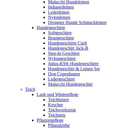
Malucchi Hundeleinen
Indianerleinen
Lederleinen
Nylonleinen
Designer Hunde Schmuckleinen
Hundegeschirre
Softgeschirre
Brustgeschirre
Hundegeschirre Curli
Hundegeschirr Jack-B
Step-In Geschirre
Nylongeschirre
Julius-K9® Hundegeschirre
Hundegeschirr & Leinen Set
Dog Copenhagen
Ledergeschirre
Malucchi Hundegeschirr
Teich
Laub und Winterpflege
Teichheizer
Kescher
Teichwerkzeug
Teichnetz
Pflanzenpflege
Pflanzkörbe