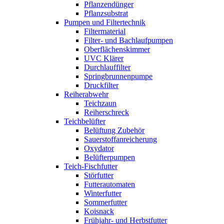
Pflanzendünger
Pflanzsubstrat
Pumpen und Filtertechnik
Filtermaterial
Filter- und Bachlaufpumpen
Oberflächenskimmer
UVC Klärer
Durchlauffilter
Springbrunnenpumpe
Druckfilter
Reiherabwehr
Teichzaun
Reiherschreck
Teichbelüfter
Belüftung Zubehör
Sauerstoffanreicherung
Oxydator
Belüfterpumpen
Teich-Fischfutter
Störfutter
Futterautomaten
Winterfutter
Sommerfutter
Koisnack
Frühjahr- und Herbstfutter