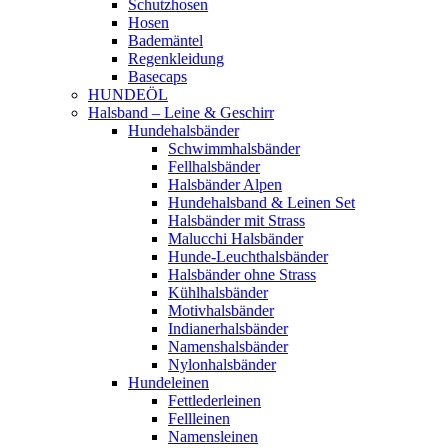
Schutzhosen
Hosen
Bademäntel
Regenkleidung
Basecaps
HUNDEÖL
Halsband – Leine & Geschirr
Hundehalsbänder
Schwimmhalsbänder
Fellhalsbänder
Halsbänder Alpen
Hundehalsband & Leinen Set
Halsbänder mit Strass
Malucchi Halsbänder
Hunde-Leuchthalsbänder
Halsbänder ohne Strass
Kühlhalsbänder
Motivhalsbänder
Indianerhalsbänder
Namenshalsbänder
Nylonhalsbänder
Hundeleinen
Fettlederleinen
Fellleinen
Namensleinen