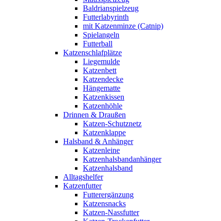
Baldrianspielzeug
Futterlabyrinth
mit Katzenminze (Catnip)
Spielangeln
Futterball
Katzenschlafplätze
Liegemulde
Katzenbett
Katzendecke
Hängematte
Katzenkissen
Katzenhöhle
Drinnen & Draußen
Katzen-Schutznetz
Katzenklappe
Halsband & Anhänger
Katzenleine
Katzenhalsbandanhänger
Katzenhalsband
Alltagshelfer
Katzenfutter
Futterergänzung
Katzensnacks
Katzen-Nassfutter