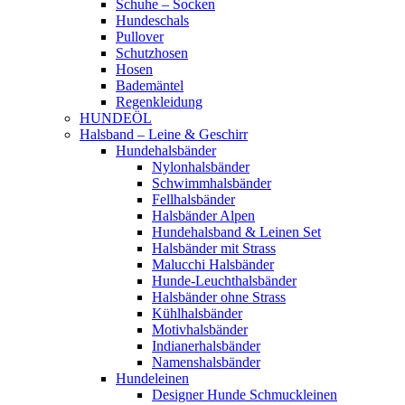
Schuhe – Socken
Hundeschals
Pullover
Schutzhosen
Hosen
Bademäntel
Regenkleidung
HUNDEÖL
Halsband – Leine & Geschirr
Hundehalsbänder
Nylonhalsbänder
Schwimmhalsbänder
Fellhalsbänder
Halsbänder Alpen
Hundehalsband & Leinen Set
Halsbänder mit Strass
Malucchi Halsbänder
Hunde-Leuchthalsbänder
Halsbänder ohne Strass
Kühlhalsbänder
Motivhalsbänder
Indianerhalsbänder
Namenshalsbänder
Hundeleinen
Designer Hunde Schmuckleinen