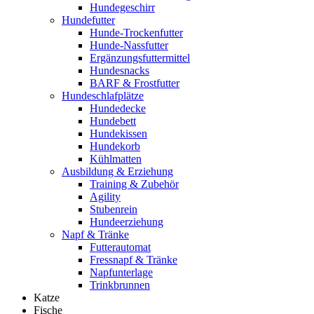
Hundegeschirr
Hundefutter
Hunde-Trockenfutter
Hunde-Nassfutter
Ergänzungsfuttermittel
Hundesnacks
BARF & Frostfutter
Hundeschlafplätze
Hundedecke
Hundebett
Hundekissen
Hundekorb
Kühlmatten
Ausbildung & Erziehung
Training & Zubehör
Agility
Stubenrein
Hundeerziehung
Napf & Tränke
Futterautomat
Fressnapf & Tränke
Napfunterlage
Trinkbrunnen
Katze
Fische