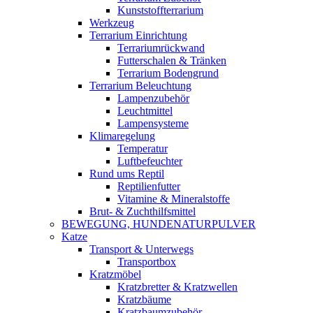
Kunststoffterrarium
Werkzeug
Terrarium Einrichtung
Terrariumrückwand
Futterschalen & Tränken
Terrarium Bodengrund
Terrarium Beleuchtung
Lampenzubehör
Leuchtmittel
Lampensysteme
Klimaregelung
Temperatur
Luftbefeuchter
Rund ums Reptil
Reptilienfutter
Vitamine & Mineralstoffe
Brut- & Zuchthilfsmittel
BEWEGUNG, HUNDENATURPULVER
Katze
Transport & Unterwegs
Transportbox
Kratzmöbel
Kratzbretter & Kratzwellen
Kratzbäume
Kratzbaumzubehör