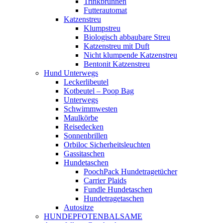
Trinkbrunnen
Futterautomat
Katzenstreu
Klumpstreu
Biologisch abbaubare Streu
Katzenstreu mit Duft
Nicht klumpende Katzenstreu
Bentonit Katzenstreu
Hund Unterwegs
Leckerlibeutel
Kotbeutel – Poop Bag
Unterwegs
Schwimmwesten
Maulkörbe
Reisedecken
Sonnenbrillen
Orbiloc Sicherheitsleuchten
Gassitaschen
Hundetaschen
PoochPack Hundetragetücher
Carrier Plaids
Fundle Hundetaschen
Hundetragetaschen
Autositze
HUNDEPFOTENBALSAME