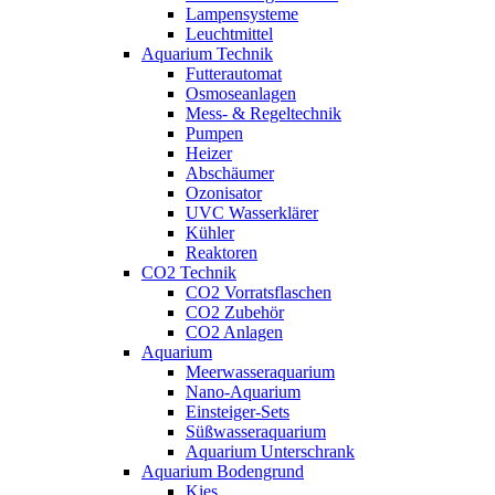
Lampensysteme
Leuchtmittel
Aquarium Technik
Futterautomat
Osmoseanlagen
Mess- & Regeltechnik
Pumpen
Heizer
Abschäumer
Ozonisator
UVC Wasserklärer
Kühler
Reaktoren
CO2 Technik
CO2 Vorratsflaschen
CO2 Zubehör
CO2 Anlagen
Aquarium
Meerwasseraquarium
Nano-Aquarium
Einsteiger-Sets
Süßwasseraquarium
Aquarium Unterschrank
Aquarium Bodengrund
Kies