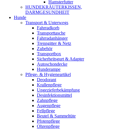
Hamsterfutter
HUNDEKRÄUTERKISSEN,
DARMGESUNDHEIT
Hunde
Transport & Unterwegs
Fahrradkorb
Transporttasche
Fahrradanhänger
Trenngitter & Netz
Zubehör
Transportbox
Sicherheitsgurt & Adapter
Autoschondecke
Hunderampe
Pflege- & Hygieneartikel
Deodorant
Krallenpflege
Ungezieferbekämpfung
Desinfektionsmittel
Zahnpflege
Augenpflege
Fellpflege
Beutel & Sammeltüte
Pfotenpflege
Ohrenpflege