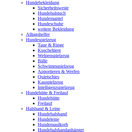
Hundebekleidung
Sicherheitsweste
Hundehalstuch
Hundemantel
Hundeschuhe
weitere Bekleidung
Alltagshelfer
Hundespielzeug
Taue & Ringe
Kuscheltiere
Welpenspielzeug
Bälle
Schwimmspielzeug
Apportieren & Werfen
Quietschies
Kauspielzeug
Intelligenzspielzeug
Hundehütte & Freilauf
Hundehütte
Freilauf
Halsband & Leine
Hundehalsband
Hundeleine
Hundemaulkorb
Hundehalsbandanhänger