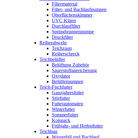
Filtermaterial
Filter- und Bachlaufpumpen
Oberflächenskimmer
UVC Klärer
Durchlauffilter
Springbrunnenpumpe
Druckfilter
Reiherabwehr
Teichzaun
Reiherschreck
Teichbelüfter
Belüftung Zubehör
Sauerstoffanreicherung
Oxydator
Belüfterpumpen
Teich-Fischfutter
Ganzjahresfutter
Störfutter
Futterautomaten
Winterfutter
Sommerfutter
Koisnack
Frühjahr- und Herbstfutter
Teichbau
Wasserfall und Bachlauf