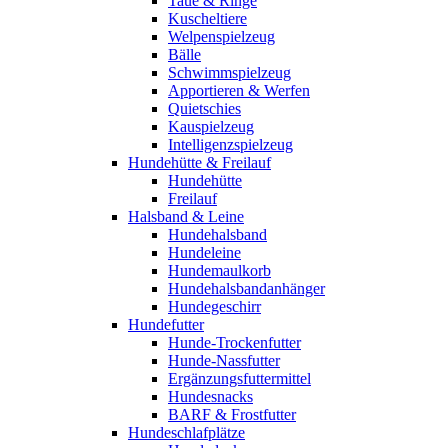
Taue & Ringe
Kuscheltiere
Welpenspielzeug
Bälle
Schwimmspielzeug
Apportieren & Werfen
Quietschies
Kauspielzeug
Intelligenzspielzeug
Hundehütte & Freilauf
Hundehütte
Freilauf
Halsband & Leine
Hundehalsband
Hundeleine
Hundemaulkorb
Hundehalsbandanhänger
Hundegeschirr
Hundefutter
Hunde-Trockenfutter
Hunde-Nassfutter
Ergänzungsfuttermittel
Hundesnacks
BARF & Frostfutter
Hundeschlafplätze