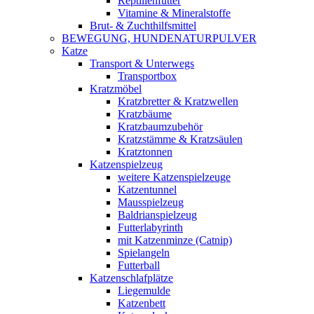
Reptilienfutter
Vitamine & Mineralstoffe
Brut- & Zuchthilfsmittel
BEWEGUNG, HUNDENATURPULVER
Katze
Transport & Unterwegs
Transportbox
Kratzmöbel
Kratzbretter & Kratzwellen
Kratzbäume
Kratzbaumzubehör
Kratzstämme & Kratzsäulen
Kratztonnen
Katzenspielzeug
weitere Katzenspielzeuge
Katzentunnel
Mausspielzeug
Baldrianspielzeug
Futterlabyrinth
mit Katzenminze (Catnip)
Spielangeln
Futterball
Katzenschlafplätze
Liegemulde
Katzenbett