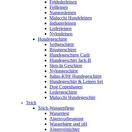
Fettlederleinen
Fellleinen
Namensleinen
Malucchi Hundeleinen
Indianerleinen
Lederleinen
Nylonleinen
Hundegeschirre
Softgeschirre
Brustgeschirre
Hundegeschirre Curli
Hundegeschirr Jack-B
Step-In Geschirre
Nylongeschirre
Julius-K9® Hundegeschirre
Hundegeschirr & Leinen Set
Dog Copenhagen
Ledergeschirre
Malucchi Hundegeschirr
Teich
Teich-Wasserpflege
Wassertest
Algenvorbeugung
Wasserhärte und pH
Algenvernichter