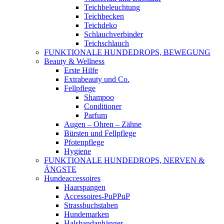
Teichbeleuchtung
Teichbecken
Teichdeko
Schlauchverbinder
Teichschlauch
FUNKTIONALE HUNDEDROPS, BEWEGUNG
Beauty & Wellness
Erste Hilfe
Extrabeauty und Co.
Fellpflege
Shampoo
Conditioner
Parfum
Augen – Ohren – Zähne
Bürsten und Fellpflege
Pfotenpflege
Hygiene
FUNKTIONALE HUNDEDROPS, NERVEN &
ÄNGSTE
Hundeaccessoires
Haarspangen
Accessoires-PuPPuP
Strassbuchstaben
Hundemarken
Halsbandanhänger