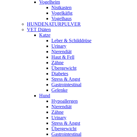
Vogelheim
Nistkasten
Vogelkäfig
Vogelhaus
HUNDENATURPULVER
VET Diäten
Katze
Leber & Schilddrüse
Urinary
Nierendiät
Haut & Fell
Zähne
Übergewicht
Diabetes
Stress & Angst
Gastrointestinal
Gelenke
Hund
Hypoallergen
Nierendiät
Zähne
Urinary
Stress & Angst
Übergewicht
Gastrointestinal