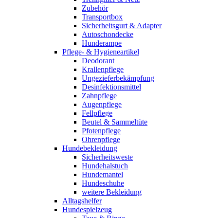
Zubehör
Transportbox
Sicherheitsgurt & Adapter
Autoschondecke
Hunderampe
Pflege- & Hygieneartikel
Deodorant
Krallenpflege
Ungezieferbekämpfung
Desinfektionsmittel
Zahnpflege
Augenpflege
Fellpflege
Beutel & Sammeltüte
Pfotenpflege
Ohrenpflege
Hundebekleidung
Sicherheitsweste
Hundehalstuch
Hundemantel
Hundeschuhe
weitere Bekleidung
Alltagshelfer
Hundespielzeug