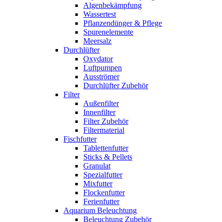
Algenbekämpfung
Wassertest
Pflanzendünger & Pflege
Spurenelemente
Meersalz
Durchlüfter
Oxydator
Luftpumpen
Ausströmer
Durchlüfter Zubehör
Filter
Außenfilter
Innenfilter
Filter Zubehör
Filtermaterial
Fischfutter
Tablettenfutter
Sticks & Pellets
Granulat
Spezialfutter
Mixfutter
Flockenfutter
Ferienfutter
Aquarium Beleuchtung
Beleuchtung Zubehör