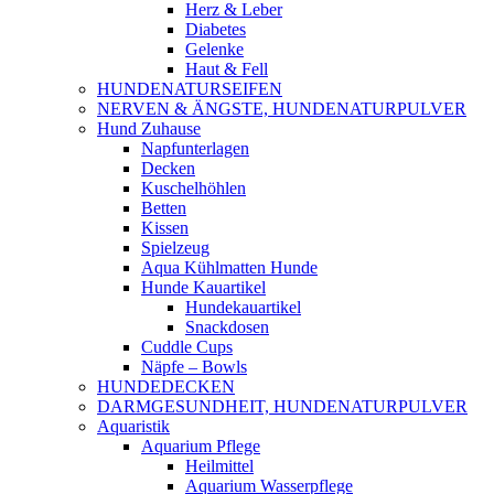
Herz & Leber
Diabetes
Gelenke
Haut & Fell
HUNDENATURSEIFEN
NERVEN & ÄNGSTE, HUNDENATURPULVER
Hund Zuhause
Napfunterlagen
Decken
Kuschelhöhlen
Betten
Kissen
Spielzeug
Aqua Kühlmatten Hunde
Hunde Kauartikel
Hundekauartikel
Snackdosen
Cuddle Cups
Näpfe – Bowls
HUNDEDECKEN
DARMGESUNDHEIT, HUNDENATURPULVER
Aquaristik
Aquarium Pflege
Heilmittel
Aquarium Wasserpflege