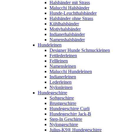
Halsbänder mit Strass
Malucchi Halsbänder
Hunde-Leuchthalsbänder
Halsbänder ohne Strass
Kühlhalsbänder
Motivhalsbänder
Indianerhalsbänder
Namenshalsbänder
Hundeleinen
Designer Hunde Schmuckleinen
Fettlederleinen
Fellleinen
Namensleinen
Malucchi Hundeleinen
Indianerleinen
Lederleinen
Nylonleinen
Hundegeschirre
Softgeschirre
Brustgeschirre
Hundegeschirre Curli
Hundegeschirr Jack-B
Step-In Geschirre
Nylongeschirre
Julius-K9® Hundegeschirre