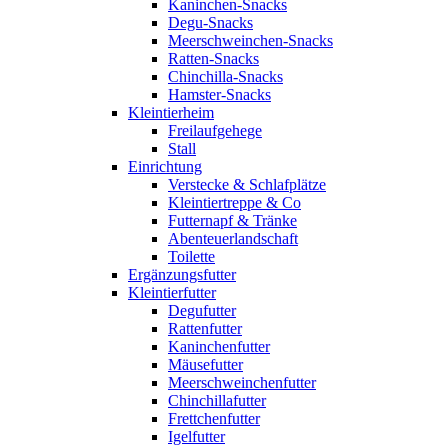
Kaninchen-Snacks
Degu-Snacks
Meerschweinchen-Snacks
Ratten-Snacks
Chinchilla-Snacks
Hamster-Snacks
Kleintierheim
Freilaufgehege
Stall
Einrichtung
Verstecke & Schlafplätze
Kleintiertreppe & Co
Futternapf & Tränke
Abenteuerlandschaft
Toilette
Ergänzungsfutter
Kleintierfutter
Degufutter
Rattenfutter
Kaninchenfutter
Mäusefutter
Meerschweinchenfutter
Chinchillafutter
Frettchenfutter
Igelfutter