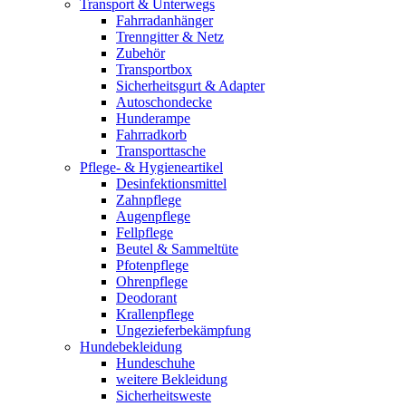
Transport & Unterwegs
Fahrradanhänger
Trenngitter & Netz
Zubehör
Transportbox
Sicherheitsgurt & Adapter
Autoschondecke
Hunderampe
Fahrradkorb
Transporttasche
Pflege- & Hygieneartikel
Desinfektionsmittel
Zahnpflege
Augenpflege
Fellpflege
Beutel & Sammeltüte
Pfotenpflege
Ohrenpflege
Deodorant
Krallenpflege
Ungezieferbekämpfung
Hundebekleidung
Hundeschuhe
weitere Bekleidung
Sicherheitsweste