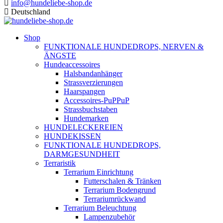
info@hundeliebe-shop.de
Deutschland
Shop
FUNKTIONALE HUNDEDROPS, NERVEN &
ÄNGSTE
Hundeaccessoires
Halsbandanhänger
Strassverzierungen
Haarspangen
Accessoires-PuPPuP
Strassbuchstaben
Hundemarken
HUNDELECKEREIEN
HUNDEKISSEN
FUNKTIONALE HUNDEDROPS,
DARMGESUNDHEIT
Terraristik
Terrarium Einrichtung
Futterschalen & Tränken
Terrarium Bodengrund
Terrariumrückwand
Terrarium Beleuchtung
Lampenzubehör