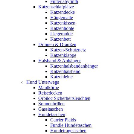
Futterlabyrinth
Katzenschlafplätze
Katzendecke
Hängematte
Katzenkissen
Katzenhöhle
Liegemulde
Katzenbett
Drinnen & Draußen
Katzen-Schutznetz
Katzenklappe
Halsband & Anhänger
Katzenhalsbandanhänger
Katzenhalsband
Katzenleine
Hund Unterwegs
Maulkörbe
Reisedecken
Orbiloc Sicherheitsleuchten
Sonnenbrillen
Gassitaschen
Hundetaschen
Carrier Plaids
Fundle Hundetaschen
Hundetragetaschen