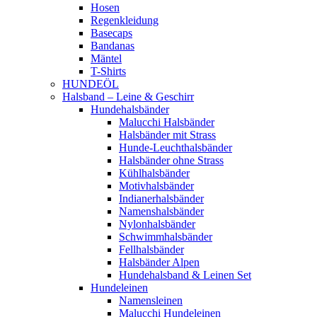
Hosen
Regenkleidung
Basecaps
Bandanas
Mäntel
T-Shirts
HUNDEÖL
Halsband – Leine & Geschirr
Hundehalsbänder
Malucchi Halsbänder
Halsbänder mit Strass
Hunde-Leuchthalsbänder
Halsbänder ohne Strass
Kühlhalsbänder
Motivhalsbänder
Indianerhalsbänder
Namenshalsbänder
Nylonhalsbänder
Schwimmhalsbänder
Fellhalsbänder
Halsbänder Alpen
Hundehalsband & Leinen Set
Hundeleinen
Namensleinen
Malucchi Hundeleinen