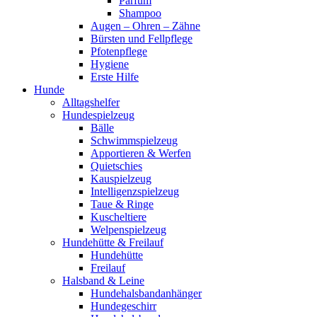
Parfum
Shampoo
Augen – Ohren – Zähne
Bürsten und Fellpflege
Pfotenpflege
Hygiene
Erste Hilfe
Hunde
Alltagshelfer
Hundespielzeug
Bälle
Schwimmspielzeug
Apportieren & Werfen
Quietschies
Kauspielzeug
Intelligenzspielzeug
Taue & Ringe
Kuscheltiere
Welpenspielzeug
Hundehütte & Freilauf
Hundehütte
Freilauf
Halsband & Leine
Hundehalsbandanhänger
Hundegeschirr