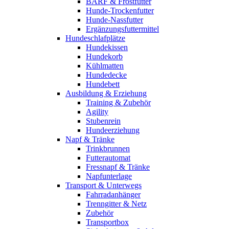
BARF & Frostfutter
Hunde-Trockenfutter
Hunde-Nassfutter
Ergänzungsfuttermittel
Hundeschlafplätze
Hundekissen
Hundekorb
Kühlmatten
Hundedecke
Hundebett
Ausbildung & Erziehung
Training & Zubehör
Agility
Stubenrein
Hundeerziehung
Napf & Tränke
Trinkbrunnen
Futterautomat
Fressnapf & Tränke
Napfunterlage
Transport & Unterwegs
Fahrradanhänger
Trenngitter & Netz
Zubehör
Transportbox