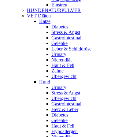
Einstreu
HUNDENATURPULVER
VET Diäten
Katze
Diabetes
Stress & Angst
Gastrointestinal
Gelenke
Leber & Schilddrüse
Urinary
Nierendiät
Haut & Fell
Zähne
Übergewicht
Hund
Urinary
Stress & Angst
Übergewicht
Gastrointestinal
Herz & Leber
Diabetes
Gelenke
Haut & Fell
Hypoallergen
Nierendiät