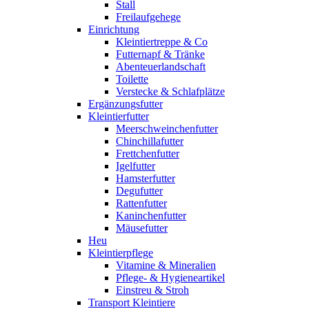
Stall
Freilaufgehege
Einrichtung
Kleintiertreppe & Co
Futternapf & Tränke
Abenteuerlandschaft
Toilette
Verstecke & Schlafplätze
Ergänzungsfutter
Kleintierfutter
Meerschweinchenfutter
Chinchillafutter
Frettchenfutter
Igelfutter
Hamsterfutter
Degufutter
Rattenfutter
Kaninchenfutter
Mäusefutter
Heu
Kleintierpflege
Vitamine & Mineralien
Pflege- & Hygieneartikel
Einstreu & Stroh
Transport Kleintiere