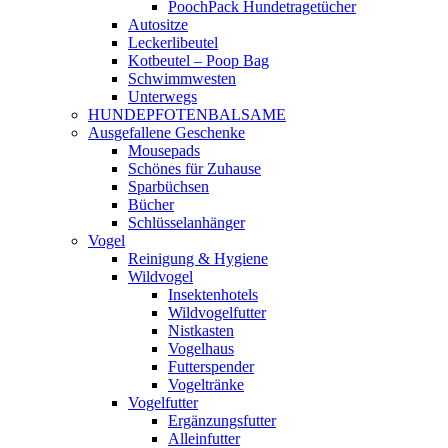
PoochPack Hundetragetücher
Autositze
Leckerlibeutel
Kotbeutel – Poop Bag
Schwimmwesten
Unterwegs
HUNDEPFOTENBALSAME
Ausgefallene Geschenke
Mousepads
Schönes für Zuhause
Sparbüchsen
Bücher
Schlüsselanhänger
Vogel
Reinigung & Hygiene
Wildvogel
Insektenhotels
Wildvogelfutter
Nistkasten
Vogelhaus
Futterspender
Vogeltränke
Vogelfutter
Ergänzungsfutter
Alleinfutter