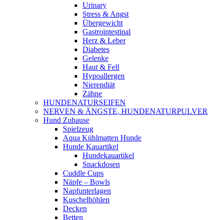
Urinary
Stress & Angst
Übergewicht
Gastrointestinal
Herz & Leber
Diabetes
Gelenke
Haut & Fell
Hypoallergen
Nierendiät
Zähne
HUNDENATURSEIFEN
NERVEN & ÄNGSTE, HUNDENATURPULVER
Hund Zuhause
Spielzeug
Aqua Kühlmatten Hunde
Hunde Kauartikel
Hundekauartikel
Snackdosen
Cuddle Cups
Näpfe – Bowls
Napfunterlagen
Kuschelhöhlen
Decken
Betten