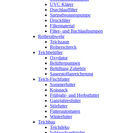
UVC Klärer
Durchlauffilter
Springbrunnenpumpe
Druckfilter
Filtermaterial
Filter- und Bachlaufpumpen
Reiherabwehr
Teichzaun
Reiherschreck
Teichbelüfter
Oxydator
Belüfterpumpen
Belüftung Zubehör
Sauerstoffanreicherung
Teich-Fischfutter
Sommerfutter
Koisnack
Frühjahr- und Herbstfutter
Ganzjahresfutter
Störfutter
Futterautomaten
Winterfutter
Teichbau
Teichdeko
Schlauchverbinder