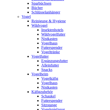
Sparbüchsen
Bücher
Schlüsselanhänger
Vogel
Reinigung & Hygiene
Wildvogel
Insektenhotels
Wildvogelfutter
Nistkasten
Vogelhaus
Futterspender
Vogeltränke
Vogelfutter
Ergänzungsfutter
Alleinfutter
Snacks
Vogelheim
Vogelkäfig
Vogelhaus
Nistkasten
Käfigzubehör
Schaukel
Futterspender
Sitzstange
Vogelspielzeug