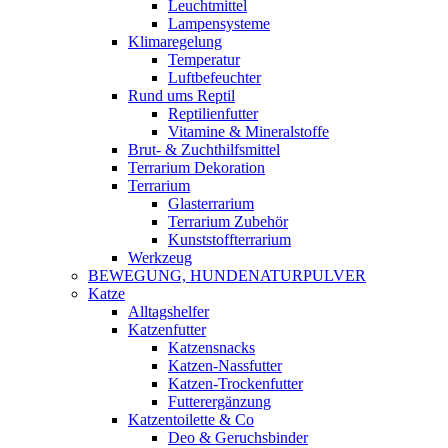
Leuchtmittel
Lampensysteme
Klimaregelung
Temperatur
Luftbefeuchter
Rund ums Reptil
Reptilienfutter
Vitamine & Mineralstoffe
Brut- & Zuchthilfsmittel
Terrarium Dekoration
Terrarium
Glasterrarium
Terrarium Zubehör
Kunststoffterrarium
Werkzeug
BEWEGUNG, HUNDENATURPULVER
Katze
Alltagshelfer
Katzenfutter
Katzensnacks
Katzen-Nassfutter
Katzen-Trockenfutter
Futterergänzung
Katzentoilette & Co
Deo & Geruchsbinder