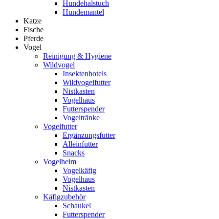
Hundehalstuch
Hundemantel
Katze
Fische
Pferde
Vogel
Reinigung & Hygiene
Wildvogel
Insektenhotels
Wildvogelfutter
Nistkasten
Vogelhaus
Futterspender
Vogeltränke
Vogelfutter
Ergänzungsfutter
Alleinfutter
Snacks
Vogelheim
Vogelkäfig
Vogelhaus
Nistkasten
Käfigzubehör
Schaukel
Futterspender