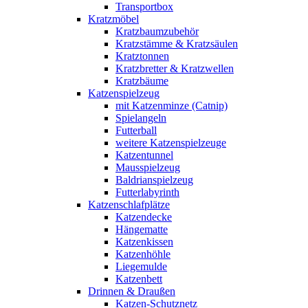
Transportbox
Kratzmöbel
Kratzbaumzubehör
Kratzstämme & Kratzsäulen
Kratztonnen
Kratzbretter & Kratzwellen
Kratzbäume
Katzenspielzeug
mit Katzenminze (Catnip)
Spielangeln
Futterball
weitere Katzenspielzeuge
Katzentunnel
Mausspielzeug
Baldrianspielzeug
Futterlabyrinth
Katzenschlafplätze
Katzendecke
Hängematte
Katzenkissen
Katzenhöhle
Liegemulde
Katzenbett
Drinnen & Draußen
Katzen-Schutznetz