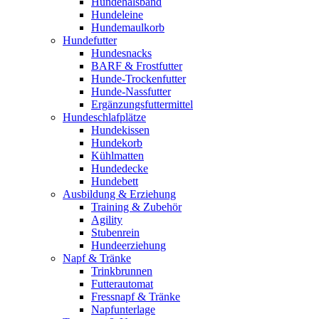
Hundehalsband
Hundeleine
Hundemaulkorb
Hundefutter
Hundesnacks
BARF & Frostfutter
Hunde-Trockenfutter
Hunde-Nassfutter
Ergänzungsfuttermittel
Hundeschlafplätze
Hundekissen
Hundekorb
Kühlmatten
Hundedecke
Hundebett
Ausbildung & Erziehung
Training & Zubehör
Agility
Stubenrein
Hundeerziehung
Napf & Tränke
Trinkbrunnen
Futterautomat
Fressnapf & Tränke
Napfunterlage