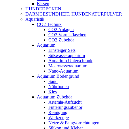
Kissen
HUNDEDECKEN
DARMGESUNDHEIT, HUNDENATURPULVER
Aquaristik
CO2 Technik
CO2 Anlagen
CO2 Vorratsflaschen
CO2 Zubehör
Aquarium
Einsteiger-Sets
Süßwasseraquarium
Aquarium Unterschrank
Meerwasseraquarium
Nano-Aquarium
Aquarium Bodengrund
Sand
Nährboden
Kies
Aquarium Zubehör
Artemia-Aufzucht
Fütterungszubehör
Reinigung
Werkzeuge
Netze & Fangvorrichtungen
Silikon und Kleber