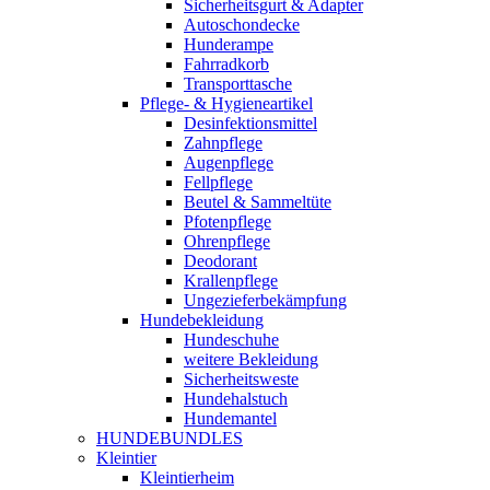
Sicherheitsgurt & Adapter
Autoschondecke
Hunderampe
Fahrradkorb
Transporttasche
Pflege- & Hygieneartikel
Desinfektionsmittel
Zahnpflege
Augenpflege
Fellpflege
Beutel & Sammeltüte
Pfotenpflege
Ohrenpflege
Deodorant
Krallenpflege
Ungezieferbekämpfung
Hundebekleidung
Hundeschuhe
weitere Bekleidung
Sicherheitsweste
Hundehalstuch
Hundemantel
HUNDEBUNDLES
Kleintier
Kleintierheim