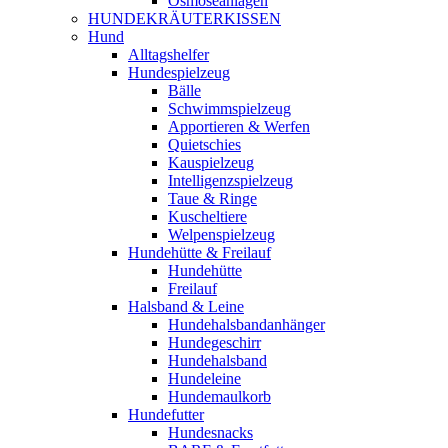
Osmoseanlagen
HUNDEKRÄUTERKISSEN
Hund
Alltagshelfer
Hundespielzeug
Bälle
Schwimmspielzeug
Apportieren & Werfen
Quietschies
Kauspielzeug
Intelligenzspielzeug
Taue & Ringe
Kuscheltiere
Welpenspielzeug
Hundehütte & Freilauf
Hundehütte
Freilauf
Halsband & Leine
Hundehalsbandanhänger
Hundegeschirr
Hundehalsband
Hundeleine
Hundemaulkorb
Hundefutter
Hundesnacks