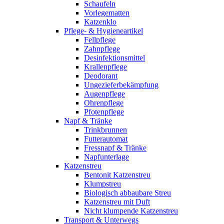
Schaufeln
Vorlegematten
Katzenklo
Pflege- & Hygieneartikel
Fellpflege
Zahnpflege
Desinfektionsmittel
Krallenpflege
Deodorant
Ungezieferbekämpfung
Augenpflege
Ohrenpflege
Pfotenpflege
Napf & Tränke
Trinkbrunnen
Futterautomat
Fressnapf & Tränke
Napfunterlage
Katzenstreu
Bentonit Katzenstreu
Klumpstreu
Biologisch abbaubare Streu
Katzenstreu mit Duft
Nicht klumpende Katzenstreu
Transport & Unterwegs