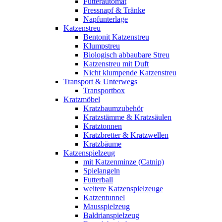
Futterautomat
Fressnapf & Tränke
Napfunterlage
Katzenstreu
Bentonit Katzenstreu
Klumpstreu
Biologisch abbaubare Streu
Katzenstreu mit Duft
Nicht klumpende Katzenstreu
Transport & Unterwegs
Transportbox
Kratzmöbel
Kratzbaumzubehör
Kratzstämme & Kratzsäulen
Kratztonnen
Kratzbretter & Kratzwellen
Kratzbäume
Katzenspielzeug
mit Katzenminze (Catnip)
Spielangeln
Futterball
weitere Katzenspielzeuge
Katzentunnel
Mausspielzeug
Baldrianspielzeug