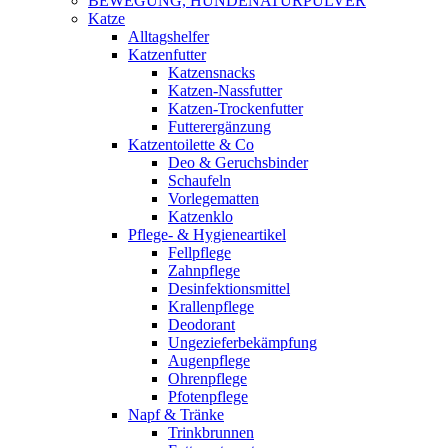
BEWEGUNG, HUNDENATURPULVER
Katze
Alltagshelfer
Katzenfutter
Katzensnacks
Katzen-Nassfutter
Katzen-Trockenfutter
Futterergänzung
Katzentoilette & Co
Deo & Geruchsbinder
Schaufeln
Vorlegematten
Katzenklo
Pflege- & Hygieneartikel
Fellpflege
Zahnpflege
Desinfektionsmittel
Krallenpflege
Deodorant
Ungezieferbekämpfung
Augenpflege
Ohrenpflege
Pfotenpflege
Napf & Tränke
Trinkbrunnen