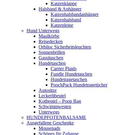
Katzenklappe
Halsband & Anhänger
Katzenhalsbandanhänger
Katzenhalsband
Katzenleine
Hund Unterwegs
Maulkörbe
Reisedecken
Orbiloc Sicherheitsleuchten
Sonnenbrillen
Gassitaschen
Hundetaschen
Carrier Plaids
Fundle Hundetaschen
Hundetragetaschen
PoochPack Hundetragetücher
Autositze
Leckerlibeutel
Kotbeutel – Poop Bag
Schwimmwesten
Unterwegs
HUNDEPFOTENBALSAME
Ausgefallene Geschenke
Mousepads
Schönes für Zuhause