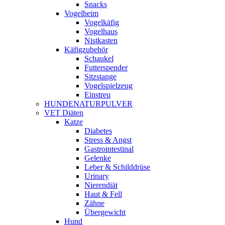
Snacks
Vogelheim
Vogelkäfig
Vogelhaus
Nistkasten
Käfigzubehör
Schaukel
Futterspender
Sitzstange
Vogelspielzeug
Einstreu
HUNDENATURPULVER
VET Diäten
Katze
Diabetes
Stress & Angst
Gastrointestinal
Gelenke
Leber & Schilddrüse
Urinary
Nierendiät
Haut & Fell
Zähne
Übergewicht
Hund