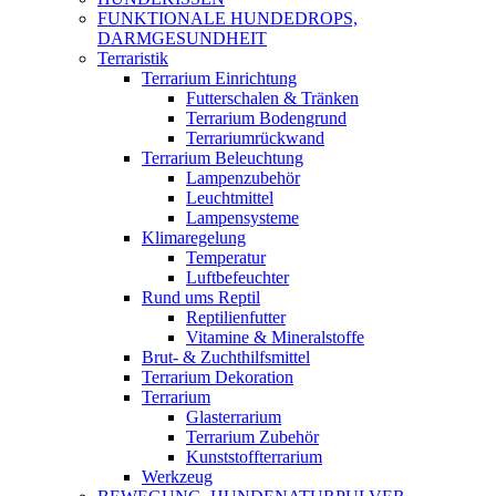
FUNKTIONALE HUNDEDROPS,
DARMGESUNDHEIT
Terraristik
Terrarium Einrichtung
Futterschalen & Tränken
Terrarium Bodengrund
Terrariumrückwand
Terrarium Beleuchtung
Lampenzubehör
Leuchtmittel
Lampensysteme
Klimaregelung
Temperatur
Luftbefeuchter
Rund ums Reptil
Reptilienfutter
Vitamine & Mineralstoffe
Brut- & Zuchthilfsmittel
Terrarium Dekoration
Terrarium
Glasterrarium
Terrarium Zubehör
Kunststoffterrarium
Werkzeug