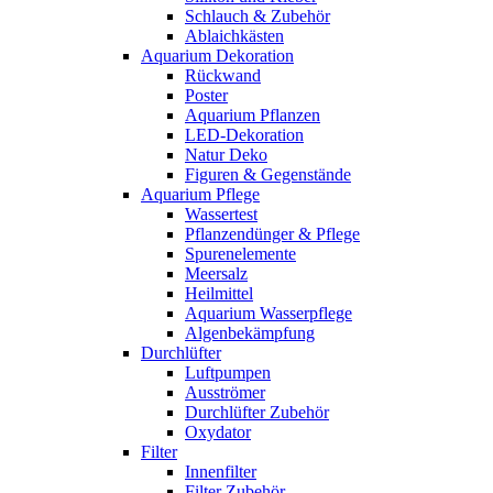
Schlauch & Zubehör
Ablaichkästen
Aquarium Dekoration
Rückwand
Poster
Aquarium Pflanzen
LED-Dekoration
Natur Deko
Figuren & Gegenstände
Aquarium Pflege
Wassertest
Pflanzendünger & Pflege
Spurenelemente
Meersalz
Heilmittel
Aquarium Wasserpflege
Algenbekämpfung
Durchlüfter
Luftpumpen
Ausströmer
Durchlüfter Zubehör
Oxydator
Filter
Innenfilter
Filter Zubehör