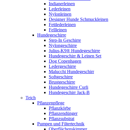
Indianerleinen
Lederleinen
Nylonleinen
Designer Hunde Schmuckleinen
Fettlederleinen
Fellleinen
Hundegeschirre
Step-In Geschirre
Nylongeschirre
Julius-K9® Hundegeschirre
Hundegeschirr & Leinen Set
Dog Copenhagen
Ledergeschirre
Malucchi Hundegeschirr
Softgeschirre
Brustgeschirre
Hundegeschirre Curli
Hundegeschirr Jack-B
Teich
Pflanzenpflege
Pflanzkörbe
Pflanzendünger
Pflanzsubstrat
Pumpen und Filtertechnik
Oberflächenskimmer