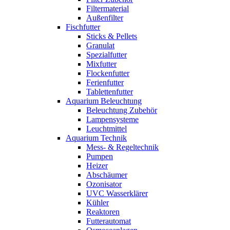
Filtermaterial
Außenfilter
Fischfutter
Sticks & Pellets
Granulat
Spezialfutter
Mixfutter
Flockenfutter
Ferienfutter
Tablettenfutter
Aquarium Beleuchtung
Beleuchtung Zubehör
Lampensysteme
Leuchtmittel
Aquarium Technik
Mess- & Regeltechnik
Pumpen
Heizer
Abschäumer
Ozonisator
UVC Wasserklärer
Kühler
Reaktoren
Futterautomat