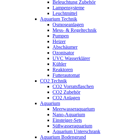
Beleuchtung Zubehör
Lampensysteme
Leuchtmittel
Aquarium Technik
Osmoseanlagen
Mess- & Regeltechnik
Pumpen
Heizer
Abschäumer
Ozonisator
UVC Wasserklärer
Kühler
Reaktoren
Futterautomat
CO2 Technik
CO2 Vorratsflaschen
CO2 Zubehör
CO2 Anlagen
Aquarium
Meerwasseraquarium
Nano-Aquarium
Einsteiger-Sets
Süßwasseraquarium
Aquarium Unterschrank
Aquarium Bodengrund