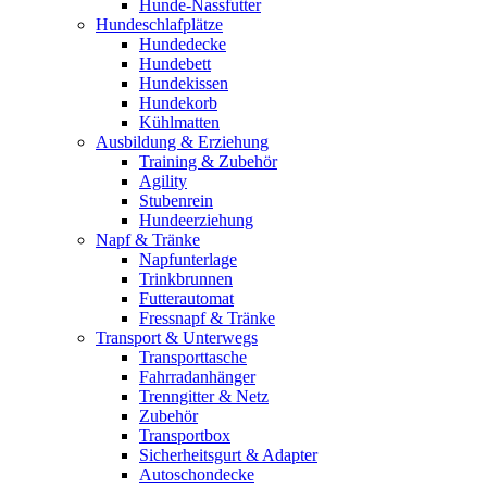
Hunde-Nassfutter
Hundeschlafplätze
Hundedecke
Hundebett
Hundekissen
Hundekorb
Kühlmatten
Ausbildung & Erziehung
Training & Zubehör
Agility
Stubenrein
Hundeerziehung
Napf & Tränke
Napfunterlage
Trinkbrunnen
Futterautomat
Fressnapf & Tränke
Transport & Unterwegs
Transporttasche
Fahrradanhänger
Trenngitter & Netz
Zubehör
Transportbox
Sicherheitsgurt & Adapter
Autoschondecke