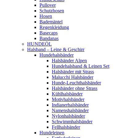
Pullover
Schutzhosen
Hosen
Bademäntel
Regenkleidung
Basecaps
Bandanas
HUNDEÖL
Halsband – Leine & Geschirr
Hundehalsbänder
Halsbänder Alpen
Hundehalsband & Leinen Set
Halsbänder mit Strass
Malucchi Halsbänder
Hunde-Leuchthalsbänder
Halsbänder ohne Strass
Kühlhalsbänder
Motivhalsbänder
Indianerhalsbänder
Namenshalsbänder
Nylonhalsbänder
Schwimmhalsbänder
Fellhalsbänder
Hundeleinen