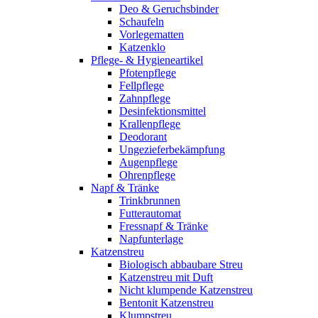
Deo & Geruchsbinder
Schaufeln
Vorlegematten
Katzenklo
Pflege- & Hygieneartikel
Pfotenpflege
Fellpflege
Zahnpflege
Desinfektionsmittel
Krallenpflege
Deodorant
Ungezieferbekämpfung
Augenpflege
Ohrenpflege
Napf & Tränke
Trinkbrunnen
Futterautomat
Fressnapf & Tränke
Napfunterlage
Katzenstreu
Biologisch abbaubare Streu
Katzenstreu mit Duft
Nicht klumpende Katzenstreu
Bentonit Katzenstreu
Klumpstreu