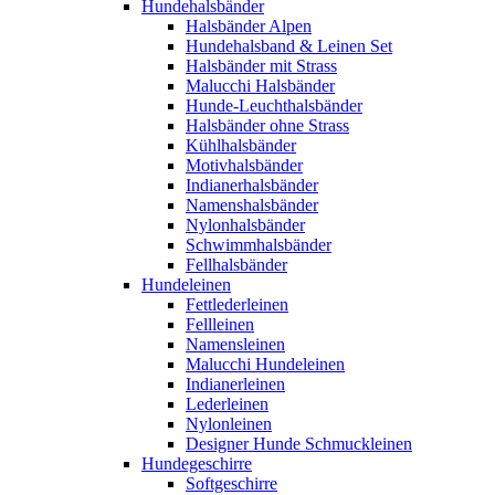
Hundehalsbänder
Halsbänder Alpen
Hundehalsband & Leinen Set
Halsbänder mit Strass
Malucchi Halsbänder
Hunde-Leuchthalsbänder
Halsbänder ohne Strass
Kühlhalsbänder
Motivhalsbänder
Indianerhalsbänder
Namenshalsbänder
Nylonhalsbänder
Schwimmhalsbänder
Fellhalsbänder
Hundeleinen
Fettlederleinen
Fellleinen
Namensleinen
Malucchi Hundeleinen
Indianerleinen
Lederleinen
Nylonleinen
Designer Hunde Schmuckleinen
Hundegeschirre
Softgeschirre