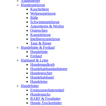
Alltagshelfer
Hundespielzeug
Kuscheltiere
Welpenspielzeug
Bälle
Schwimmspielzeug
Apportieren & Werfen
Quietschies
Kauspielzeug
Intelligenzspielzeug
Taue & Ringe
Hundehütte & Freilauf
Hundehütte
Freilauf
Halsband & Leine
Hundemaulkorb
Hundehalsbandanhänger
Hundegeschirr
Hundehalsband
Hundeleine
Hundefutter
Ergänzungsfuttermittel
Hundesnacks
BARF & Frostfutter
Hunde-Trockenfutter