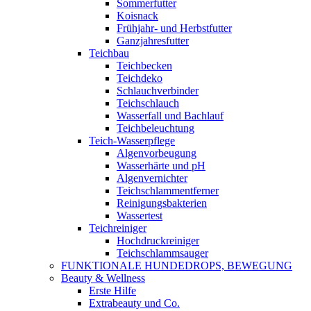
Sommerfutter
Koisnack
Frühjahr- und Herbstfutter
Ganzjahresfutter
Teichbau
Teichbecken
Teichdeko
Schlauchverbinder
Teichschlauch
Wasserfall und Bachlauf
Teichbeleuchtung
Teich-Wasserpflege
Algenvorbeugung
Wasserhärte und pH
Algenvernichter
Teichschlammentferner
Reinigungsbakterien
Wassertest
Teichreiniger
Hochdruckreiniger
Teichschlammsauger
FUNKTIONALE HUNDEDROPS, BEWEGUNG
Beauty & Wellness
Erste Hilfe
Extrabeauty und Co.