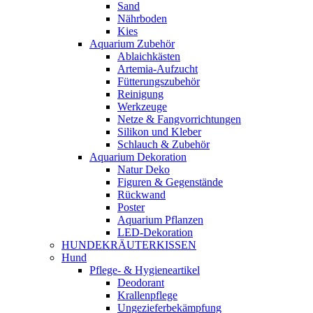
Sand
Nährboden
Kies
Aquarium Zubehör
Ablaichkästen
Artemia-Aufzucht
Fütterungszubehör
Reinigung
Werkzeuge
Netze & Fangvorrichtungen
Silikon und Kleber
Schlauch & Zubehör
Aquarium Dekoration
Natur Deko
Figuren & Gegenstände
Rückwand
Poster
Aquarium Pflanzen
LED-Dekoration
HUNDEKRÄUTERKISSEN
Hund
Pflege- & Hygieneartikel
Deodorant
Krallenpflege
Ungezieferbekämpfung