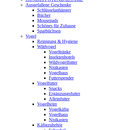
Ausgefallene Geschenke
Schlüsselanhänger
Bücher
Mousepads
Schönes für Zuhause
Sparbüchsen
Vogel
Reinigung & Hygiene
Wildvogel
Vogeltränke
Insektenhotels
Wildvogelfutter
Nistkasten
Vogelhaus
Futterspender
Vogelfutter
Snacks
Ergänzungsfutter
Alleinfutter
Vogelheim
Vogelkäfig
Vogelhaus
Nistkasten
Käfigzubehör