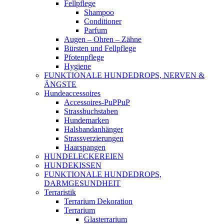
Fellpflege
Shampoo
Conditioner
Parfum
Augen – Ohren – Zähne
Bürsten und Fellpflege
Pfotenpflege
Hygiene
FUNKTIONALE HUNDEDROPS, NERVEN &
ÄNGSTE
Hundeaccessoires
Accessoires-PuPPuP
Strassbuchstaben
Hundemarken
Halsbandanhänger
Strassverzierungen
Haarspangen
HUNDELECKEREIEN
HUNDEKISSEN
FUNKTIONALE HUNDEDROPS,
DARMGESUNDHEIT
Terraristik
Terrarium Dekoration
Terrarium
Glasterrarium