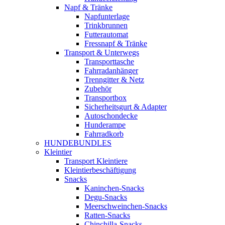
Napf & Tränke
Napfunterlage
Trinkbrunnen
Futterautomat
Fressnapf & Tränke
Transport & Unterwegs
Transporttasche
Fahrradanhänger
Trenngitter & Netz
Zubehör
Transportbox
Sicherheitsgurt & Adapter
Autoschondecke
Hunderampe
Fahrradkorb
HUNDEBUNDLES
Kleintier
Transport Kleintiere
Kleintierbeschäftigung
Snacks
Kaninchen-Snacks
Degu-Snacks
Meerschweinchen-Snacks
Ratten-Snacks
Chinchilla-Snacks