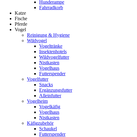
Hunderampe
Fahrradkorb
Katze
Fische
Pferde
Vogel
Reinigung & Hygiene
Wildvogel
Vogeltränke
Insektenhotels
Wildvogelfutter
Nistkasten
Vogelhaus
Futterspender
Vogelfutter
Snacks
Ergänzungsfutter
Alleinfutter
Vogelheim
Vogelkäfig
Vogelhaus
Nistkasten
Käfigzubehör
Schaukel
Futterspender