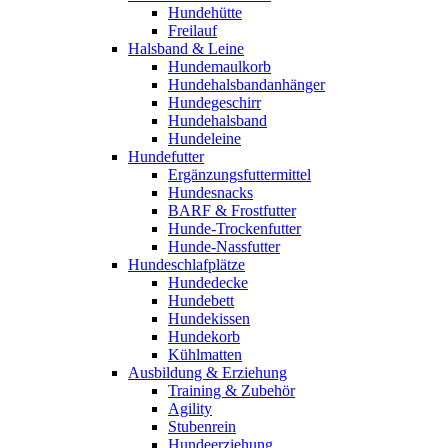
Hundehütte
Freilauf
Halsband & Leine
Hundemaulkorb
Hundehalsbandanhänger
Hundegeschirr
Hundehalsband
Hundeleine
Hundefutter
Ergänzungsfuttermittel
Hundesnacks
BARF & Frostfutter
Hunde-Trockenfutter
Hunde-Nassfutter
Hundeschlafplätze
Hundedecke
Hundebett
Hundekissen
Hundekorb
Kühlmatten
Ausbildung & Erziehung
Training & Zubehör
Agility
Stubenrein
Hundeerziehung