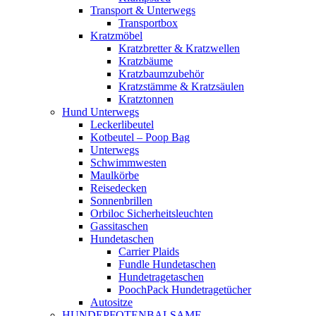
Transport & Unterwegs
Transportbox
Kratzmöbel
Kratzbretter & Kratzwellen
Kratzbäume
Kratzbaumzubehör
Kratzstämme & Kratzsäulen
Kratztonnen
Hund Unterwegs
Leckerlibeutel
Kotbeutel – Poop Bag
Unterwegs
Schwimmwesten
Maulkörbe
Reisedecken
Sonnenbrillen
Orbiloc Sicherheitsleuchten
Gassitaschen
Hundetaschen
Carrier Plaids
Fundle Hundetaschen
Hundetragetaschen
PoochPack Hundetragetücher
Autositze
HUNDEPFOTENBALSAME