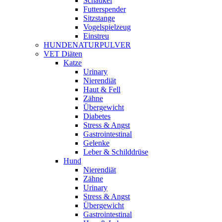
Schaukel
Futterspender
Sitzstange
Vogelspielzeug
Einstreu
HUNDENATURPULVER
VET Diäten
Katze
Urinary
Nierendiät
Haut & Fell
Zähne
Übergewicht
Diabetes
Stress & Angst
Gastrointestinal
Gelenke
Leber & Schilddrüse
Hund
Nierendiät
Zähne
Urinary
Stress & Angst
Übergewicht
Gastrointestinal