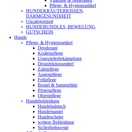
Vitamine & Mineralien
Pflege- & Hygieneartikel
HUNDEKRÄUTERKISSEN,
DARMGESUNDHEIT
Uncategorized
HUNDEBUNDLES, BEWEGUNG
GUTSCHEIN
Hunde
Pflege- & Hygieneartikel
Deodorant
Krallenpflege
Ungezieferbekämpfung
Desinfektionsmittel
Zahnpflege
Augenpflege
Fellpflege
Beutel & Sammeltüte
Pfotenpflege
Ohrenpflege
Hundebekleidung
Hundehalstuch
Hundemantel
Hundeschuhe
weitere Bekleidung
Sicherheitsweste