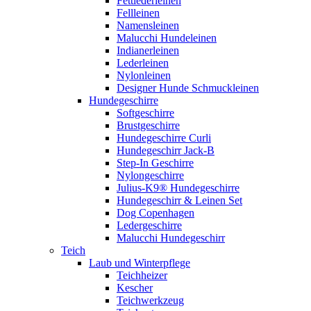
Fettlederleinen
Fellleinen
Namensleinen
Malucchi Hundeleinen
Indianerleinen
Lederleinen
Nylonleinen
Designer Hunde Schmuckleinen
Hundegeschirre
Softgeschirre
Brustgeschirre
Hundegeschirre Curli
Hundegeschirr Jack-B
Step-In Geschirre
Nylongeschirre
Julius-K9® Hundegeschirre
Hundegeschirr & Leinen Set
Dog Copenhagen
Ledergeschirre
Malucchi Hundegeschirr
Teich
Laub und Winterpflege
Teichheizer
Kescher
Teichwerkzeug