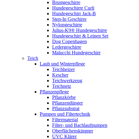
Brustgeschirre
Hundegeschirre Curli
Hundegeschirr Jack-B
Step-In Geschirre
Nylongeschirre
Julius-K9® Hundegeschirre
Hundegeschirr & Leinen Set
Dog Copenhagen
Ledergeschirre
Malucchi Hundegeschirr
Teich
Laub und Winterpflege
Teichheizer
Kescher
Teichwerkzeug
Teichnetz
Pflanzenpflege
Pflanzkörbe
Pflanzendünger
Pflanzsubstrat
Pumpen und Filtertechnik
Filtermaterial
Filter- und Bachlaufpumpen
Oberflächenskimmer
UVC Klärer