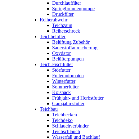
Durchlauffilter
Springbrunnenpumpe
Druckfilter
Reiherabwehr
Teichzaun
Reiherschreck
Teichbelüfter
Belüftung Zubehör
Sauerstoffanreicherung
Oxydator
Belüfterpumpen
Teich-Fischfutter
Störfutter
Futterautomaten
Winterfutter
Sommerfutter
Koisnack
Frühjahr- und Herbstfutter
Ganzjahresfutter
Teichbau
Teichbecken
Teichdeko
Schlauchverbinder
Teichschlauch
Wasserfall und Bachlauf