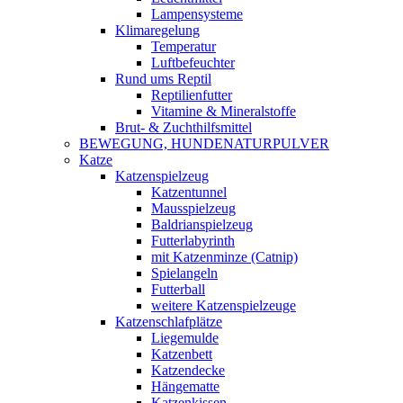
Lampensysteme
Klimaregelung
Temperatur
Luftbefeuchter
Rund ums Reptil
Reptilienfutter
Vitamine & Mineralstoffe
Brut- & Zuchthilfsmittel
BEWEGUNG, HUNDENATURPULVER
Katze
Katzenspielzeug
Katzentunnel
Mausspielzeug
Baldrianspielzeug
Futterlabyrinth
mit Katzenminze (Catnip)
Spielangeln
Futterball
weitere Katzenspielzeuge
Katzenschlafplätze
Liegemulde
Katzenbett
Katzendecke
Hängematte
Katzenkissen