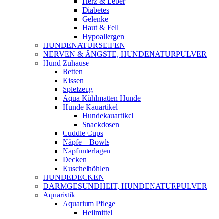
Herz & Leber
Diabetes
Gelenke
Haut & Fell
Hypoallergen
HUNDENATURSEIFEN
NERVEN & ÄNGSTE, HUNDENATURPULVER
Hund Zuhause
Betten
Kissen
Spielzeug
Aqua Kühlmatten Hunde
Hunde Kauartikel
Hundekauartikel
Snackdosen
Cuddle Cups
Näpfe – Bowls
Napfunterlagen
Decken
Kuschelhöhlen
HUNDEDECKEN
DARMGESUNDHEIT, HUNDENATURPULVER
Aquaristik
Aquarium Pflege
Heilmittel