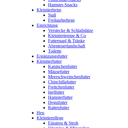
Hamster-Snacks
Kleintierheim
Stall
Freilaufgehege
Einrichtung
Verstecke & Schlafplätze
Kleintiertreppe & Co
Futternapf & Tränke
Abenteuerlandschaft
Toilette
Ergänzungsfutter
Kleintierfutter
Kaninchenfutter
Mäusefutter
Meerschweinchenfutter
Chinchillafutter
Frettchenfutter
Igelfutter
Hamsterfutter
Degufutter
Rattenfutter
Heu
Kleintierpflege
Einstreu & Stroh