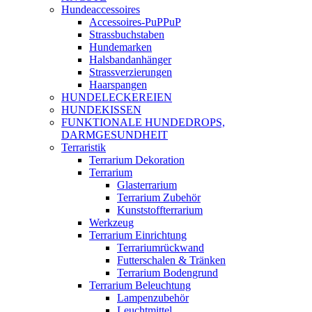
Hundeaccessoires
Accessoires-PuPPuP
Strassbuchstaben
Hundemarken
Halsbandanhänger
Strassverzierungen
Haarspangen
HUNDELECKEREIEN
HUNDEKISSEN
FUNKTIONALE HUNDEDROPS,
DARMGESUNDHEIT
Terraristik
Terrarium Dekoration
Terrarium
Glasterrarium
Terrarium Zubehör
Kunststoffterrarium
Werkzeug
Terrarium Einrichtung
Terrariumrückwand
Futterschalen & Tränken
Terrarium Bodengrund
Terrarium Beleuchtung
Lampenzubehör
Leuchtmittel