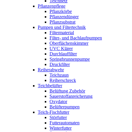
Teichnetz
Pflanzenpflege
Pflanzkörbe
Pflanzendünger
Pflanzsubstrat
Pumpen und Filtertechnik
Filtermaterial
Filter- und Bachlaufpumpen
Oberflächenskimmer
UVC Klärer
Durchlauffilter
Springbrunnenpumpe
Druckfilter
Reiherabwehr
Teichzaun
Reiherschreck
Teichbelüfter
Belüftung Zubehör
Sauerstoffanreicherung
Oxydator
Belüfterpumpen
Teich-Fischfutter
Störfutter
Futterautomaten
Winterfutter