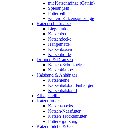
mit Katzenminze (Catnip)
Spielangeln
Futterball
weitere Katzenspielzeuge
Katzenschlafplätze
Liegemulde
Katzenbett
Katzendecke
Hängematte
Katzenkissen
Katzenhöhle
Drinnen & Draußen
Katzen-Schutznetz
Katzenklappe
Halsband & Anhänger
Katzenleine
Katzenhalsbandanhänger
Katzenhalsband
Alltagshelfer
Katzenfutter
Katzensnacks
Katzen-Nassfutter
Katzen-Trockenfutter
Futterergänzung
Katzentoilette & Co