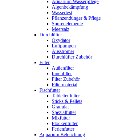
Aquarium Wasserpflege
Algenbekämpfung
Wassertest
Pflanzendünger & Pflege
Spurenelemente
Meersalz
Durchlüfter
Oxydator
Luftpumpen
Ausströmer
Durchlüfter Zubehör
Filter
Außenfilter
Innenfilter
Filter Zubehör
Filtermaterial
Fischfutter
Tablettenfutter
Sticks & Pellets
Granulat
Spezialfutter
Mixfutter
Flockenfutter
Ferienfutter
Aquarium Beleuchtung