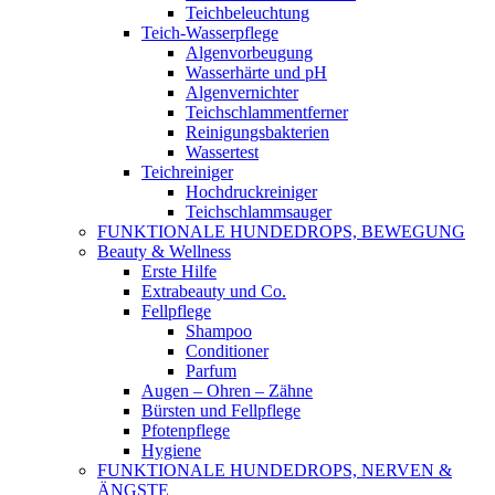
Teichbeleuchtung
Teich-Wasserpflege
Algenvorbeugung
Wasserhärte und pH
Algenvernichter
Teichschlammentferner
Reinigungsbakterien
Wassertest
Teichreiniger
Hochdruckreiniger
Teichschlammsauger
FUNKTIONALE HUNDEDROPS, BEWEGUNG
Beauty & Wellness
Erste Hilfe
Extrabeauty und Co.
Fellpflege
Shampoo
Conditioner
Parfum
Augen – Ohren – Zähne
Bürsten und Fellpflege
Pfotenpflege
Hygiene
FUNKTIONALE HUNDEDROPS, NERVEN &
ÄNGSTE