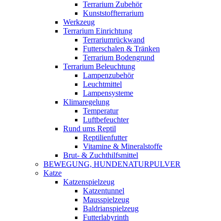
Terrarium Zubehör
Kunststoffterrarium
Werkzeug
Terrarium Einrichtung
Terrariumrückwand
Futterschalen & Tränken
Terrarium Bodengrund
Terrarium Beleuchtung
Lampenzubehör
Leuchtmittel
Lampensysteme
Klimaregelung
Temperatur
Luftbefeuchter
Rund ums Reptil
Reptilienfutter
Vitamine & Mineralstoffe
Brut- & Zuchthilfsmittel
BEWEGUNG, HUNDENATURPULVER
Katze
Katzenspielzeug
Katzentunnel
Mausspielzeug
Baldrianspielzeug
Futterlabyrinth