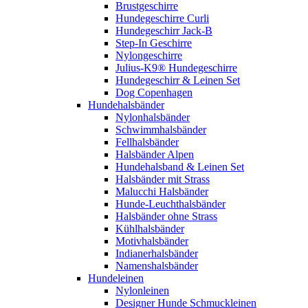
Brustgeschirre
Hundegeschirre Curli
Hundegeschirr Jack-B
Step-In Geschirre
Nylongeschirre
Julius-K9® Hundegeschirre
Hundegeschirr & Leinen Set
Dog Copenhagen
Hundehalsbänder
Nylonhalsbänder
Schwimmhalsbänder
Fellhalsbänder
Halsbänder Alpen
Hundehalsband & Leinen Set
Halsbänder mit Strass
Malucchi Halsbänder
Hunde-Leuchthalsbänder
Halsbänder ohne Strass
Kühlhalsbänder
Motivhalsbänder
Indianerhalsbänder
Namenshalsbänder
Hundeleinen
Nylonleinen
Designer Hunde Schmuckleinen