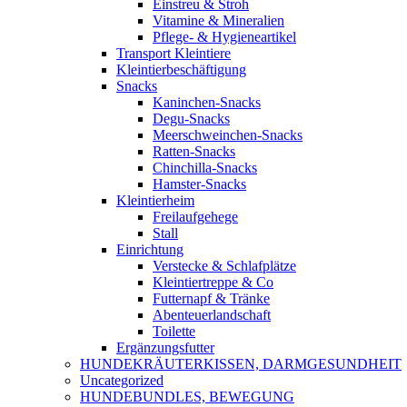
Einstreu & Stroh
Vitamine & Mineralien
Pflege- & Hygieneartikel
Transport Kleintiere
Kleintierbeschäftigung
Snacks
Kaninchen-Snacks
Degu-Snacks
Meerschweinchen-Snacks
Ratten-Snacks
Chinchilla-Snacks
Hamster-Snacks
Kleintierheim
Freilaufgehege
Stall
Einrichtung
Verstecke & Schlafplätze
Kleintiertreppe & Co
Futternapf & Tränke
Abenteuerlandschaft
Toilette
Ergänzungsfutter
HUNDEKRÄUTERKISSEN, DARMGESUNDHEIT
Uncategorized
HUNDEBUNDLES, BEWEGUNG