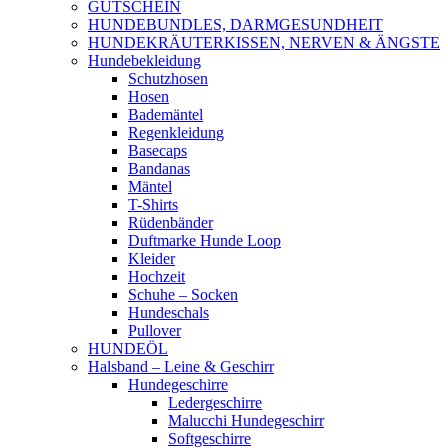
GUTSCHEIN
HUNDEBUNDLES, DARMGESUNDHEIT
HUNDEKRÄUTERKISSEN, NERVEN & ÄNGSTE
Hundebekleidung
Schutzhosen
Hosen
Bademäntel
Regenkleidung
Basecaps
Bandanas
Mäntel
T-Shirts
Rüdenbänder
Duftmarke Hunde Loop
Kleider
Hochzeit
Schuhe – Socken
Hundeschals
Pullover
HUNDEÖL
Halsband – Leine & Geschirr
Hundegeschirre
Ledergeschirre
Malucchi Hundegeschirr
Softgeschirre