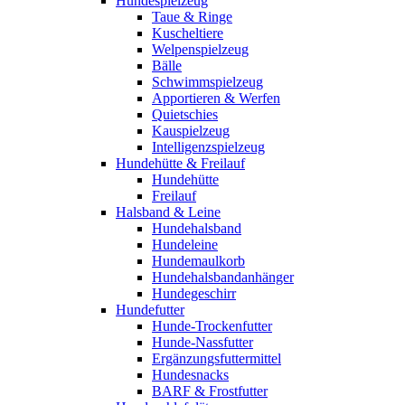
Hundespielzeug
Taue & Ringe
Kuscheltiere
Welpenspielzeug
Bälle
Schwimmspielzeug
Apportieren & Werfen
Quietschies
Kauspielzeug
Intelligenzspielzeug
Hundehütte & Freilauf
Hundehütte
Freilauf
Halsband & Leine
Hundehalsband
Hundeleine
Hundemaulkorb
Hundehalsbandanhänger
Hundegeschirr
Hundefutter
Hunde-Trockenfutter
Hunde-Nassfutter
Ergänzungsfuttermittel
Hundesnacks
BARF & Frostfutter