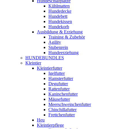
Hundeschlafplätze
Kühlmatten
Hundedecke
Hundebett
Hundekissen
Hundekorb
Ausbildung & Erziehung
Training & Zubehör
Agility
Stubenrein
Hundeerziehung
HUNDEBUNDLES
Kleintier
Kleintierfutter
Igelfutter
Hamsterfutter
Degufutter
Rattenfutter
Kaninchenfutter
Mäusefutter
Meerschweinchenfutter
Chinchillafutter
Frettchenfutter
Heu
Kleintierpflege