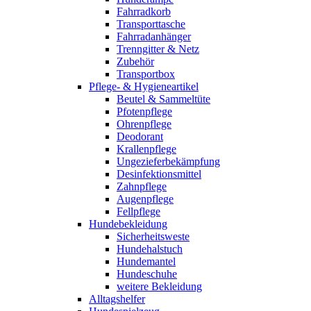
Fahrradkorb
Transporttasche
Fahrradanhänger
Trenngitter & Netz
Zubehör
Transportbox
Pflege- & Hygieneartikel
Beutel & Sammeltüte
Pfotenpflege
Ohrenpflege
Deodorant
Krallenpflege
Ungezieferbekämpfung
Desinfektionsmittel
Zahnpflege
Augenpflege
Fellpflege
Hundebekleidung
Sicherheitsweste
Hundehalstuch
Hundemantel
Hundeschuhe
weitere Bekleidung
Alltagshelfer