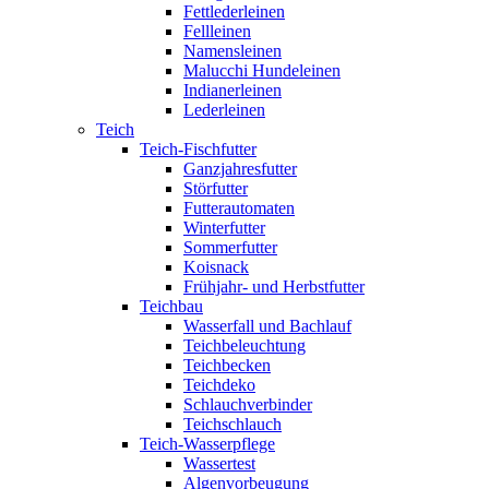
Fettlederleinen
Fellleinen
Namensleinen
Malucchi Hundeleinen
Indianerleinen
Lederleinen
Teich
Teich-Fischfutter
Ganzjahresfutter
Störfutter
Futterautomaten
Winterfutter
Sommerfutter
Koisnack
Frühjahr- und Herbstfutter
Teichbau
Wasserfall und Bachlauf
Teichbeleuchtung
Teichbecken
Teichdeko
Schlauchverbinder
Teichschlauch
Teich-Wasserpflege
Wassertest
Algenvorbeugung