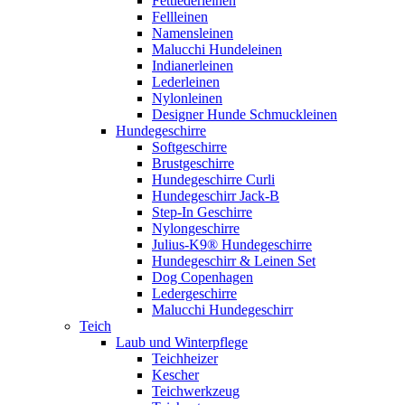
Fettlederleinen
Fellleinen
Namensleinen
Malucchi Hundeleinen
Indianerleinen
Lederleinen
Nylonleinen
Designer Hunde Schmuckleinen
Hundegeschirre
Softgeschirre
Brustgeschirre
Hundegeschirre Curli
Hundegeschirr Jack-B
Step-In Geschirre
Nylongeschirre
Julius-K9® Hundegeschirre
Hundegeschirr & Leinen Set
Dog Copenhagen
Ledergeschirre
Malucchi Hundegeschirr
Teich
Laub und Winterpflege
Teichheizer
Kescher
Teichwerkzeug