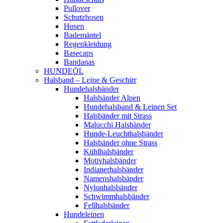
Pullover
Schutzhosen
Hosen
Bademäntel
Regenkleidung
Basecaps
Bandanas
HUNDEÖL
Halsband – Leine & Geschirr
Hundehalsbänder
Halsbänder Alpen
Hundehalsband & Leinen Set
Halsbänder mit Strass
Malucchi Halsbänder
Hunde-Leuchthalsbänder
Halsbänder ohne Strass
Kühlhalsbänder
Motivhalsbänder
Indianerhalsbänder
Namenshalsbänder
Nylonhalsbänder
Schwimmhalsbänder
Fellhalsbänder
Hundeleinen