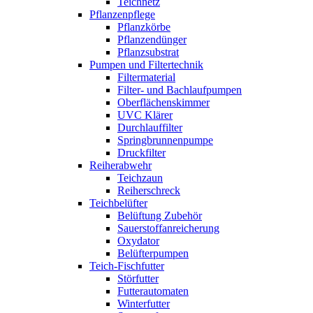
Teichnetz
Pflanzenpflege
Pflanzkörbe
Pflanzendünger
Pflanzsubstrat
Pumpen und Filtertechnik
Filtermaterial
Filter- und Bachlaufpumpen
Oberflächenskimmer
UVC Klärer
Durchlauffilter
Springbrunnenpumpe
Druckfilter
Reiherabwehr
Teichzaun
Reiherschreck
Teichbelüfter
Belüftung Zubehör
Sauerstoffanreicherung
Oxydator
Belüfterpumpen
Teich-Fischfutter
Störfutter
Futterautomaten
Winterfutter