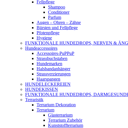
Fellpflege
Shampoo
Conditioner
Parfum
Augen – Ohren – Zähne
Bürsten und Fellpflege
Pfotenpflege
Hygiene
FUNKTIONALE HUNDEDROPS, NERVEN & ÄNG
Hundeaccessoires
Accessoires-PuPPuP
Strassbuchstaben
Hundemarken
Halsbandanhänger
Strassverzierungen
Haarspangen
HUNDELECKEREIEN
HUNDEKISSEN
FUNKTIONALE HUNDEDROPS, DARMGESUND
Terraristik
Terrarium Dekoration
Terrarium
Glasterrarium
Terrarium Zubehör
Kunststoffterrarium