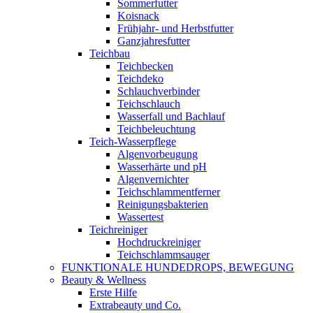
Sommerfutter
Koisnack
Frühjahr- und Herbstfutter
Ganzjahresfutter
Teichbau
Teichbecken
Teichdeko
Schlauchverbinder
Teichschlauch
Wasserfall und Bachlauf
Teichbeleuchtung
Teich-Wasserpflege
Algenvorbeugung
Wasserhärte und pH
Algenvernichter
Teichschlammentferner
Reinigungsbakterien
Wassertest
Teichreiniger
Hochdruckreiniger
Teichschlammsauger
FUNKTIONALE HUNDEDROPS, BEWEGUNG
Beauty & Wellness
Erste Hilfe
Extrabeauty und Co.