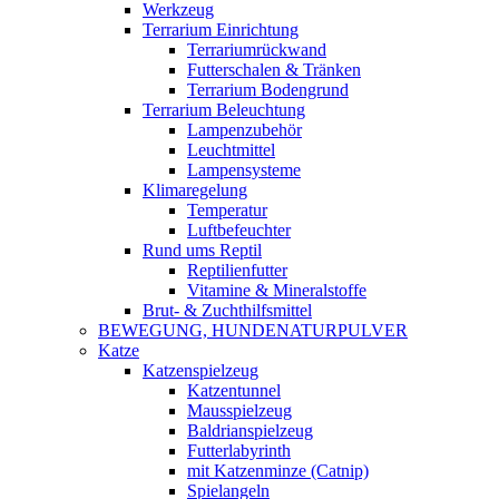
Werkzeug
Terrarium Einrichtung
Terrariumrückwand
Futterschalen & Tränken
Terrarium Bodengrund
Terrarium Beleuchtung
Lampenzubehör
Leuchtmittel
Lampensysteme
Klimaregelung
Temperatur
Luftbefeuchter
Rund ums Reptil
Reptilienfutter
Vitamine & Mineralstoffe
Brut- & Zuchthilfsmittel
BEWEGUNG, HUNDENATURPULVER
Katze
Katzenspielzeug
Katzentunnel
Mausspielzeug
Baldrianspielzeug
Futterlabyrinth
mit Katzenminze (Catnip)
Spielangeln