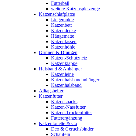
Futterball
weitere Katzenspielzeuge
Katzenschlafplätze
Liegemulde
Katzenbett
Katzendecke
Hängematte
Katzenkissen
Katzenhöhle
Drinnen & Draußen
Katzen-Schutznetz
Katzenklappe
Halsband & Anhänger
Katzenleine
Katzenhalsbandanhänger
Katzenhalsband
Alltagshelfer
Katzenfutter
Katzensnacks
Katzen-Nassfutter
Katzen-Trockenfutter
Futterergänzung
Katzentoilette & Co
Deo & Geruchsbinder
Schaufeln