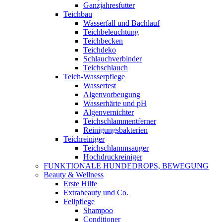
Ganzjahresfutter
Teichbau
Wasserfall und Bachlauf
Teichbeleuchtung
Teichbecken
Teichdeko
Schlauchverbinder
Teichschlauch
Teich-Wasserpflege
Wassertest
Algenvorbeugung
Wasserhärte und pH
Algenvernichter
Teichschlammentferner
Reinigungsbakterien
Teichreiniger
Teichschlammsauger
Hochdruckreiniger
FUNKTIONALE HUNDEDROPS, BEWEGUNG
Beauty & Wellness
Erste Hilfe
Extrabeauty und Co.
Fellpflege
Shampoo
Conditioner