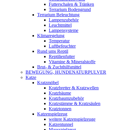
Futterschalen & Tränken
Terrarium Bodengrund
Terrarium Beleuchtung
Lampenzubehör
Leuchtmittel
Lampensysteme
Klimaregelung
Temperatur
Luftbefeuchter
Rund ums Reptil
Reptilienfutter
Vitamine & Mineralstoffe
Brut- & Zuchthilfsmittel
BEWEGUNG, HUNDENATURPULVER
Katze
Kratzmöbel
Kratzbretter & Kratzwellen
Kratzbäume
Kratzbaumzubehör
Kratzstämme & Kratzsäulen
Kratztonnen
Katzenspielzeug
weitere Katzenspielzeuge
Katzentunnel
Mausspielzeug