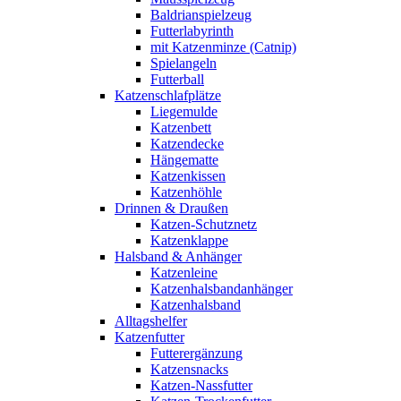
Baldrianspielzeug
Futterlabyrinth
mit Katzenminze (Catnip)
Spielangeln
Futterball
Katzenschlafplätze
Liegemulde
Katzenbett
Katzendecke
Hängematte
Katzenkissen
Katzenhöhle
Drinnen & Draußen
Katzen-Schutznetz
Katzenklappe
Halsband & Anhänger
Katzenleine
Katzenhalsbandanhänger
Katzenhalsband
Alltagshelfer
Katzenfutter
Futterergänzung
Katzensnacks
Katzen-Nassfutter