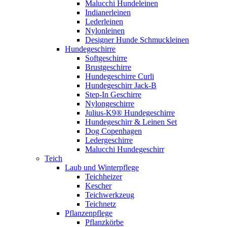
Malucchi Hundeleinen
Indianerleinen
Lederleinen
Nylonleinen
Designer Hunde Schmuckleinen
Hundegeschirre
Softgeschirre
Brustgeschirre
Hundegeschirre Curli
Hundegeschirr Jack-B
Step-In Geschirre
Nylongeschirre
Julius-K9® Hundegeschirre
Hundegeschirr & Leinen Set
Dog Copenhagen
Ledergeschirre
Malucchi Hundegeschirr
Teich
Laub und Winterpflege
Teichheizer
Kescher
Teichwerkzeug
Teichnetz
Pflanzenpflege
Pflanzkörbe