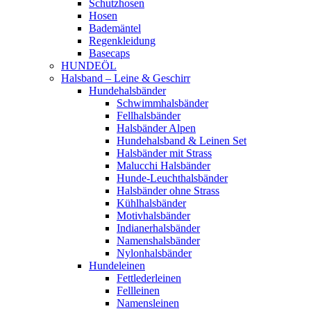
Schutzhosen
Hosen
Bademäntel
Regenkleidung
Basecaps
HUNDEÖL
Halsband – Leine & Geschirr
Hundehalsbänder
Schwimmhalsbänder
Fellhalsbänder
Halsbänder Alpen
Hundehalsband & Leinen Set
Halsbänder mit Strass
Malucchi Halsbänder
Hunde-Leuchthalsbänder
Halsbänder ohne Strass
Kühlhalsbänder
Motivhalsbänder
Indianerhalsbänder
Namenshalsbänder
Nylonhalsbänder
Hundeleinen
Fettlederleinen
Fellleinen
Namensleinen