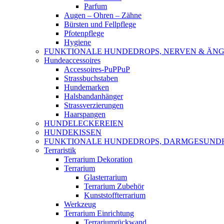
Parfum
Augen – Ohren – Zähne
Bürsten und Fellpflege
Pfotenpflege
Hygiene
FUNKTIONALE HUNDEDROPS, NERVEN & ÄNG
Hundeaccessoires
Accessoires-PuPPuP
Strassbuchstaben
Hundemarken
Halsbandanhänger
Strassverzierungen
Haarspangen
HUNDELECKEREIEN
HUNDEKISSEN
FUNKTIONALE HUNDEDROPS, DARMGESUND
Terraristik
Terrarium Dekoration
Terrarium
Glasterrarium
Terrarium Zubehör
Kunststoffterrarium
Werkzeug
Terrarium Einrichtung
Terrariumrückwand