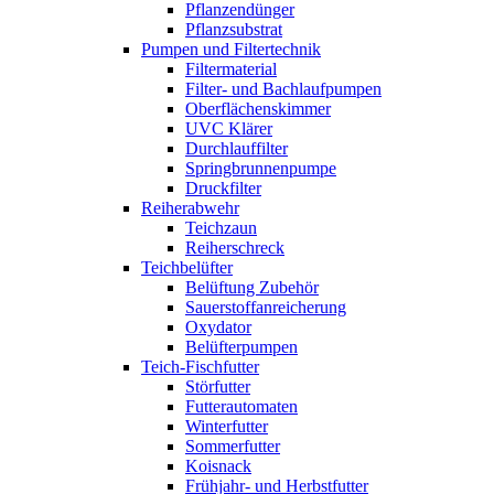
Pflanzendünger
Pflanzsubstrat
Pumpen und Filtertechnik
Filtermaterial
Filter- und Bachlaufpumpen
Oberflächenskimmer
UVC Klärer
Durchlauffilter
Springbrunnenpumpe
Druckfilter
Reiherabwehr
Teichzaun
Reiherschreck
Teichbelüfter
Belüftung Zubehör
Sauerstoffanreicherung
Oxydator
Belüfterpumpen
Teich-Fischfutter
Störfutter
Futterautomaten
Winterfutter
Sommerfutter
Koisnack
Frühjahr- und Herbstfutter