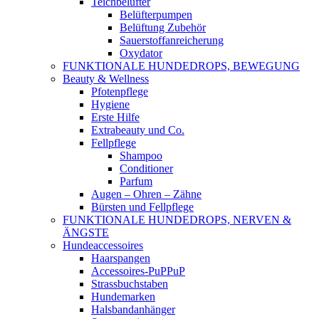
Teichbelüfter
Belüfterpumpen
Belüftung Zubehör
Sauerstoffanreicherung
Oxydator
FUNKTIONALE HUNDEDROPS, BEWEGUNG
Beauty & Wellness
Pfotenpflege
Hygiene
Erste Hilfe
Extrabeauty und Co.
Fellpflege
Shampoo
Conditioner
Parfum
Augen – Ohren – Zähne
Bürsten und Fellpflege
FUNKTIONALE HUNDEDROPS, NERVEN &
ÄNGSTE
Hundeaccessoires
Haarspangen
Accessoires-PuPPuP
Strassbuchstaben
Hundemarken
Halsbandanhänger