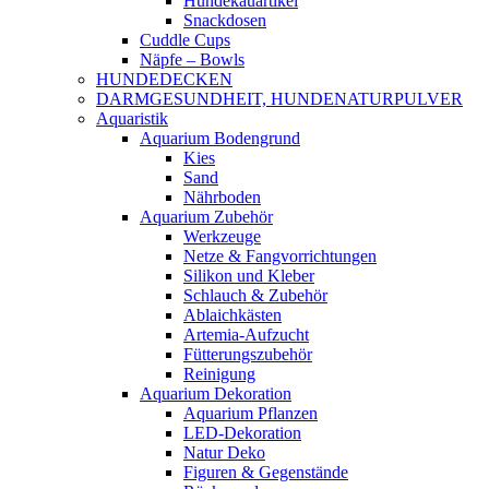
Hundekauartikel
Snackdosen
Cuddle Cups
Näpfe – Bowls
HUNDEDECKEN
DARMGESUNDHEIT, HUNDENATURPULVER
Aquaristik
Aquarium Bodengrund
Kies
Sand
Nährboden
Aquarium Zubehör
Werkzeuge
Netze & Fangvorrichtungen
Silikon und Kleber
Schlauch & Zubehör
Ablaichkästen
Artemia-Aufzucht
Fütterungszubehör
Reinigung
Aquarium Dekoration
Aquarium Pflanzen
LED-Dekoration
Natur Deko
Figuren & Gegenstände