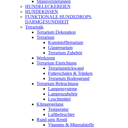
Strassverzierungen
HUNDELECKEREIEN
HUNDEKISSEN
FUNKTIONALE HUNDEDROPS,
DARMGESUNDHEIT
Terraristik
Terrarium Dekoration
Terrarium
Kunststoffterrarium
Glasterrarium
Terrarium Zubehör
Werkzeug
Terrarium Einrichtung
Terrariumrückwand
Futterschalen & Tränken
Terrarium Bodengrund
Terrarium Beleuchtung
Lampensysteme
Lampenzubehör
Leuchtmittel
Klimaregelung
Temperatur
Luftbefeuchter
Rund ums Reptil
Vitamine & Mineralstoffe