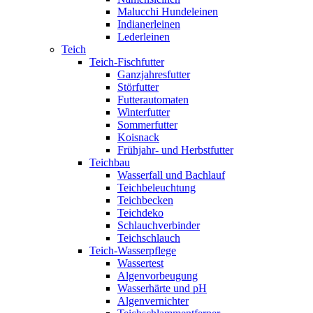
Malucchi Hundeleinen
Indianerleinen
Lederleinen
Teich
Teich-Fischfutter
Ganzjahresfutter
Störfutter
Futterautomaten
Winterfutter
Sommerfutter
Koisnack
Frühjahr- und Herbstfutter
Teichbau
Wasserfall und Bachlauf
Teichbeleuchtung
Teichbecken
Teichdeko
Schlauchverbinder
Teichschlauch
Teich-Wasserpflege
Wassertest
Algenvorbeugung
Wasserhärte und pH
Algenvernichter