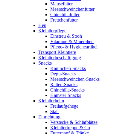
Mäusefutter
Meerschweinchenfutter
Chinchillafutter
Frettchenfutter
Heu
Kleintierpflege
Einstreu & Stroh
Vitamine & Mineralien
Pflege- & Hygieneartikel
Transport Kleintiere
Kleintierbeschäftigung
Snacks
Kaninchen-Snacks
Degu-Snacks
Meerschweinchen-Snacks
Ratten-Snacks
Chinchilla-Snacks
Hamster-Snacks
Kleintierheim
Freilaufgehege
Stall
Einrichtung
Verstecke & Schlafplätze
Kleintiertreppe & Co
Futternapf & Tränke