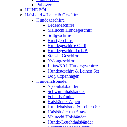
Pullover
HUNDEÖL
Halsband – Leine & Geschirr
Hundegeschirre
Ledergeschirre
Malucchi Hundegeschirr
Softgeschirre
Brustgeschirre
Hundegeschirre Curli
Hundegeschirr Jack-B
Step-In Geschirre
Nylongeschirre
Julius-K9® Hundegeschirre
Hundegeschirr & Leinen Set
Dog Copenhagen
Hundehalsbänder
Nylonhalsbänder
Schwimmhalsbänder
Fellhalsbänder
Halsbänder Alpen
Hundehalsband & Leinen Set
Halsbänder mit Strass
Malucchi Halsbänder
Hunde-Leuchthalsbänder