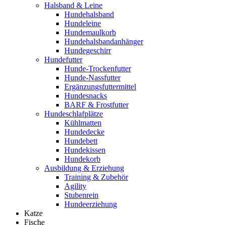
Halsband & Leine
Hundehalsband
Hundeleine
Hundemaulkorb
Hundehalsbandanhänger
Hundegeschirr
Hundefutter
Hunde-Trockenfutter
Hunde-Nassfutter
Ergänzungsfuttermittel
Hundesnacks
BARF & Frostfutter
Hundeschlafplätze
Kühlmatten
Hundedecke
Hundebett
Hundekissen
Hundekorb
Ausbildung & Erziehung
Training & Zubehör
Agility
Stubenrein
Hundeerziehung
Katze
Fische