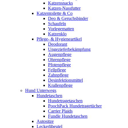
Katzensnacks
Katzen-Nassfutter
Katzentoilette & Co
Deo & Geruchsbinder
Schaufeln
Vorlegematten
Katzenklo
Pflege- & Hygieneartikel
Deodorant
Ungezieferbekämpfung
Augenpflege
Ohrenpflege
Pfotenpflege
Fellpflege
Zahnpflege
Desinfektionsmittel
Krallenpflege
Hund Unterwegs
Hundetaschen
Hundetragetaschen
PoochPack Hundetragetücher
Carrier Plaids
Fundle Hundetaschen
Autositze
Leckerlibeutel