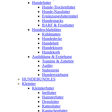
Hundefutter
Hunde-Trockenfutter
Hunde-Nassfutter
Ergänzungsfuttermittel
Hundesnacks
BARF & Frostfutter
Hundeschlafplätze
Kühlmatten
Hundedecke
Hundebett
Hundekissen
Hundekorb
Ausbildung & Erziehung
Training & Zubehör
Agility
Stubenrein
Hundeerziehung
HUNDEBUNDLES
Kleintier
Kleintierfutter
Igelfutter
Hamsterfutter
Degufutter
Rattenfutter
Kaninchenfutter