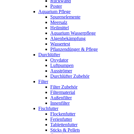
Rückwand
Poster
Aquarium Pflege
Spurenelemente
Meersalz
Heilmittel
Aquarium Wasserpflege
Algenbekämpfung
Wassertest
Pflanzendünger & Pflege
Durchlüfter
Oxydator
Luftpumpen
Ausströmer
Durchlüfter Zubehör
Filter
Filter Zubehör
Filtermaterial
Außenfilter
Innenfilter
Fischfutter
Flockenfutter
Ferienfutter
Tablettenfutter
Sticks & Pellets