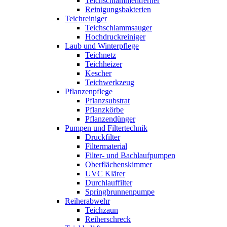
Teichschlammentferner
Reinigungsbakterien
Teichreiniger
Teichschlammsauger
Hochdruckreiniger
Laub und Winterpflege
Teichnetz
Teichheizer
Kescher
Teichwerkzeug
Pflanzenpflege
Pflanzsubstrat
Pflanzkörbe
Pflanzendünger
Pumpen und Filtertechnik
Druckfilter
Filtermaterial
Filter- und Bachlaufpumpen
Oberflächenskimmer
UVC Klärer
Durchlauffilter
Springbrunnenpumpe
Reiherabwehr
Teichzaun
Reiherschreck