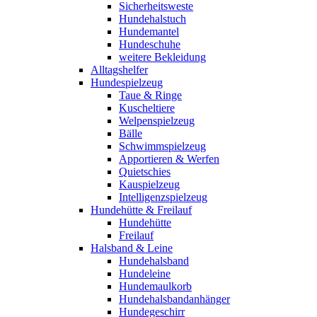
Sicherheitsweste
Hundehalstuch
Hundemantel
Hundeschuhe
weitere Bekleidung
Alltagshelfer
Hundespielzeug
Taue & Ringe
Kuscheltiere
Welpenspielzeug
Bälle
Schwimmspielzeug
Apportieren & Werfen
Quietschies
Kauspielzeug
Intelligenzspielzeug
Hundehütte & Freilauf
Hundehütte
Freilauf
Halsband & Leine
Hundehalsband
Hundeleine
Hundemaulkorb
Hundehalsbandanhänger
Hundegeschirr