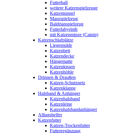
Futterball
weitere Katzenspielzeuge
Katzentunnel
Mausspielzeug
Baldrianspielzeug
Futterlabyrinth
mit Katzenminze (Catnip)
Katzenschlafplätze
Liegemulde
Katzenbett
Katzendecke
Hängematte
Katzenkissen
Katzenhöhle
Drinnen & Draußen
Katzen-Schutznetz
Katzenklappe
Halsband & Anhänger
Katzenhalsband
Katzenleine
Katzenhalsbandanhänger
Alltagshelfer
Katzenfutter
Katzen-Trockenfutter
Futterergänzung