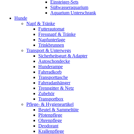
Einsteiger-Sets
Süßwasseraquarium
Aquarium Unterschrank
Hunde
Napf & Tränke
Futterautomat
Fressnapf & Tränke
Napfunterlage
Trinkbrunnen
Transport & Unterwegs
Sicherheitsgurt & Adapter
Autoschondecke
Hunderampe
Fahrradkorb
Transporttasche
Fahrradanhänger
Trenngitter & Netz
Zubehör
Transportbox
Pflege- & Hygieneartikel
Beutel & Sammeltüte
Pfotenpflege
Ohrenpflege
Deodorant
Krallenpflege