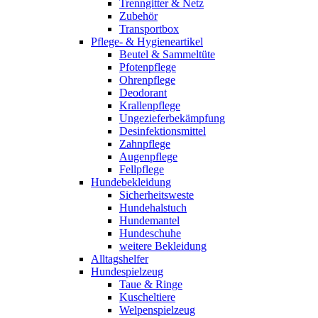
Trenngitter & Netz
Zubehör
Transportbox
Pflege- & Hygieneartikel
Beutel & Sammeltüte
Pfotenpflege
Ohrenpflege
Deodorant
Krallenpflege
Ungezieferbekämpfung
Desinfektionsmittel
Zahnpflege
Augenpflege
Fellpflege
Hundebekleidung
Sicherheitsweste
Hundehalstuch
Hundemantel
Hundeschuhe
weitere Bekleidung
Alltagshelfer
Hundespielzeug
Taue & Ringe
Kuscheltiere
Welpenspielzeug