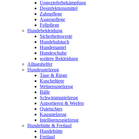
Ungezieferbekämpfung
Desinfektionsmittel
Zahnpflege
Augenpflege
Fellpflege
Hundebekleidung
Sicherheitsweste
Hundehalstuch
Hundemantel
Hundeschuhe
weitere Bekleidung
Alltagshelfer
Hundespielzeug
Taue & Ringe
Kuscheltiere
Welpenspielzeug
Bälle
Schwimmspielzeug
Apportieren & Werfen
Quietschies
Kauspielzeug
Intelligenzspielzeug
Hundehütte & Freilauf
Hundehütte
Freilauf