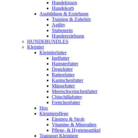
Hundekissen
Hundekorb
Ausbildung & Erziehung
Training & Zubehör
Agility
Stubenrein
Hundeerziehung
HUNDEBUNDLES
Kleintier
Kleintierfutter
Igelfutter
Hamsterfutter
Degufutter
Rattenfutter
Kaninchenfutter
Mäusefutter
Meerschweinchenfutter
Chinchillafutter
Frettchenfutter
Heu
Kleintierpflege
Einstreu & Stroh
Vitamine & Mineralien
Pflege- & Hygieneartikel
Transport Kleintiere