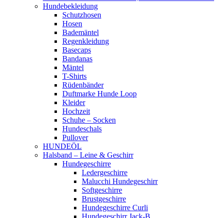
Hundebekleidung
Schutzhosen
Hosen
Bademäntel
Regenkleidung
Basecaps
Bandanas
Mäntel
T-Shirts
Rüdenbänder
Duftmarke Hunde Loop
Kleider
Hochzeit
Schuhe – Socken
Hundeschals
Pullover
HUNDEÖL
Halsband – Leine & Geschirr
Hundegeschirre
Ledergeschirre
Malucchi Hundegeschirr
Softgeschirre
Brustgeschirre
Hundegeschirre Curli
Hundegeschirr Jack-B