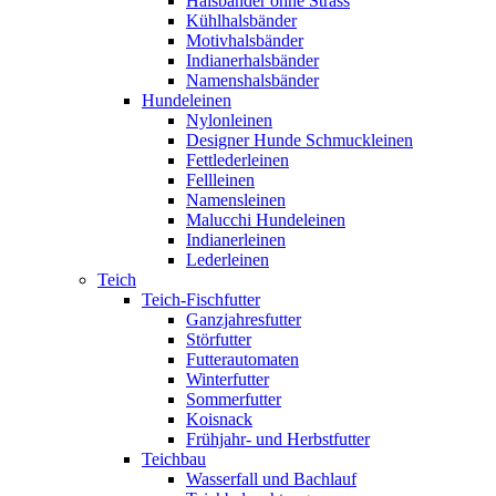
Halsbänder ohne Strass
Kühlhalsbänder
Motivhalsbänder
Indianerhalsbänder
Namenshalsbänder
Hundeleinen
Nylonleinen
Designer Hunde Schmuckleinen
Fettlederleinen
Fellleinen
Namensleinen
Malucchi Hundeleinen
Indianerleinen
Lederleinen
Teich
Teich-Fischfutter
Ganzjahresfutter
Störfutter
Futterautomaten
Winterfutter
Sommerfutter
Koisnack
Frühjahr- und Herbstfutter
Teichbau
Wasserfall und Bachlauf