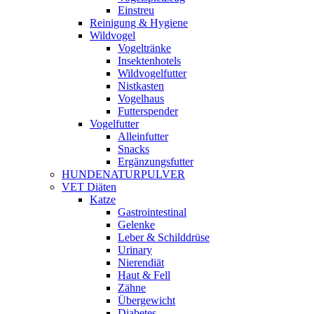
Einstreu
Reinigung & Hygiene
Wildvogel
Vogeltränke
Insektenhotels
Wildvogelfutter
Nistkasten
Vogelhaus
Futterspender
Vogelfutter
Alleinfutter
Snacks
Ergänzungsfutter
HUNDENATURPULVER
VET Diäten
Katze
Gastrointestinal
Gelenke
Leber & Schilddrüse
Urinary
Nierendiät
Haut & Fell
Zähne
Übergewicht
Diabetes