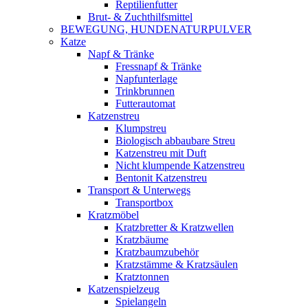
Reptilienfutter
Brut- & Zuchthilfsmittel
BEWEGUNG, HUNDENATURPULVER
Katze
Napf & Tränke
Fressnapf & Tränke
Napfunterlage
Trinkbrunnen
Futterautomat
Katzenstreu
Klumpstreu
Biologisch abbaubare Streu
Katzenstreu mit Duft
Nicht klumpende Katzenstreu
Bentonit Katzenstreu
Transport & Unterwegs
Transportbox
Kratzmöbel
Kratzbretter & Kratzwellen
Kratzbäume
Kratzbaumzubehör
Kratzstämme & Kratzsäulen
Kratztonnen
Katzenspielzeug
Spielangeln