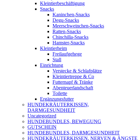
Kleintierbeschäftigung
Snacks
Kaninchen-Snacks
Degu-Snacks
Meerschweinchen-Snacks
Ratten-Snacks
Chinchilla-Snacks
Hamster-Snacks
Kleintierheim
Freilaufgehege
Stall
Einrichtung
Verstecke & Schlafplätze
Kleintiertreppe & Co
Futternapf & Tränke
Abenteuerlandschaft
Toilette
Ergänzungsfutter
HUNDEKRÄUTERKISSEN,
DARMGESUNDHEIT
Uncategorized
HUNDEBUNDLES, BEWEGUNG
GUTSCHEIN
HUNDEBUNDLES, DARMGESUNDHEIT
HUNDEKRÄUTERKISSEN, NERVEN & ÄNGSTE