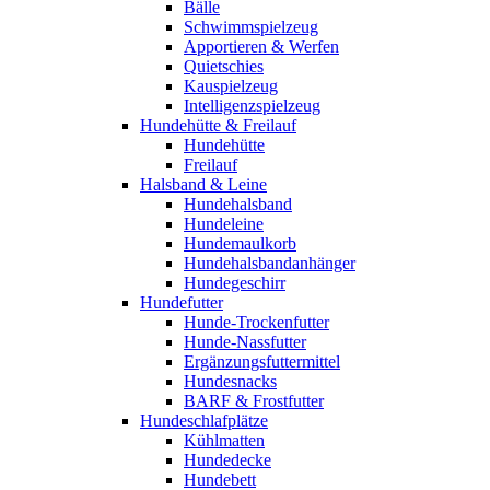
Bälle
Schwimmspielzeug
Apportieren & Werfen
Quietschies
Kauspielzeug
Intelligenzspielzeug
Hundehütte & Freilauf
Hundehütte
Freilauf
Halsband & Leine
Hundehalsband
Hundeleine
Hundemaulkorb
Hundehalsbandanhänger
Hundegeschirr
Hundefutter
Hunde-Trockenfutter
Hunde-Nassfutter
Ergänzungsfuttermittel
Hundesnacks
BARF & Frostfutter
Hundeschlafplätze
Kühlmatten
Hundedecke
Hundebett