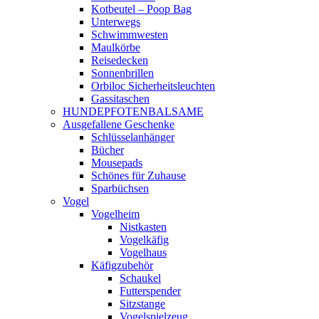
Kotbeutel – Poop Bag
Unterwegs
Schwimmwesten
Maulkörbe
Reisedecken
Sonnenbrillen
Orbiloc Sicherheitsleuchten
Gassitaschen
HUNDEPFOTENBALSAME
Ausgefallene Geschenke
Schlüsselanhänger
Bücher
Mousepads
Schönes für Zuhause
Sparbüchsen
Vogel
Vogelheim
Nistkasten
Vogelkäfig
Vogelhaus
Käfigzubehör
Schaukel
Futterspender
Sitzstange
Vogelspielzeug