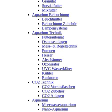
Granulat
Spezialfutter
Mixfutter
Aquarium Beleuchtung
Leuchtmittel
Beleuchtung Zubehör
Lampensysteme
Aquarium Technik
Futterautomat
Osmoseanlagen
Mess- & Regeltechnik
Pumpen
Heizer
Abschäumer
Ozonisator
UVC Wasserklärer
Kühler
Reaktoren
CO2 Technik
CO2 Vorratsflaschen
CO2 Zubehör
CO2 Anlagen
Aquarium
Meerwasseraquarium
Nano-Aquarium