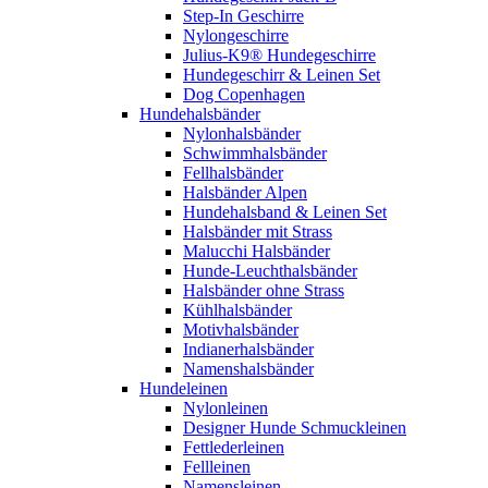
Step-In Geschirre
Nylongeschirre
Julius-K9® Hundegeschirre
Hundegeschirr & Leinen Set
Dog Copenhagen
Hundehalsbänder
Nylonhalsbänder
Schwimmhalsbänder
Fellhalsbänder
Halsbänder Alpen
Hundehalsband & Leinen Set
Halsbänder mit Strass
Malucchi Halsbänder
Hunde-Leuchthalsbänder
Halsbänder ohne Strass
Kühlhalsbänder
Motivhalsbänder
Indianerhalsbänder
Namenshalsbänder
Hundeleinen
Nylonleinen
Designer Hunde Schmuckleinen
Fettlederleinen
Fellleinen
Namensleinen