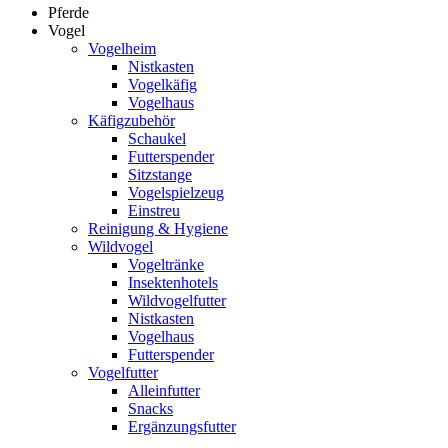
Pferde
Vogel
Vogelheim
Nistkasten
Vogelkäfig
Vogelhaus
Käfigzubehör
Schaukel
Futterspender
Sitzstange
Vogelspielzeug
Einstreu
Reinigung & Hygiene
Wildvogel
Vogeltränke
Insektenhotels
Wildvogelfutter
Nistkasten
Vogelhaus
Futterspender
Vogelfutter
Alleinfutter
Snacks
Ergänzungsfutter