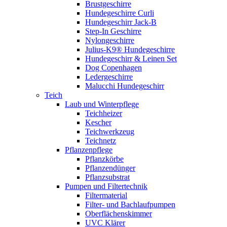
Brustgeschirre
Hundegeschirre Curli
Hundegeschirr Jack-B
Step-In Geschirre
Nylongeschirre
Julius-K9® Hundegeschirre
Hundegeschirr & Leinen Set
Dog Copenhagen
Ledergeschirre
Malucchi Hundegeschirr
Teich
Laub und Winterpflege
Teichheizer
Kescher
Teichwerkzeug
Teichnetz
Pflanzenpflege
Pflanzkörbe
Pflanzendünger
Pflanzsubstrat
Pumpen und Filtertechnik
Filtermaterial
Filter- und Bachlaufpumpen
Oberflächenskimmer
UVC Klärer