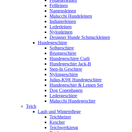
Fettlederleinen
Fellleinen
Namensleinen
Malucchi Hundeleinen
Indianerleinen
Lederleinen
Nylonleinen
Designer Hunde Schmuckleinen
Hundegeschirre
Softgeschirre
Brustgeschirre
Hundegeschirre Curli
Hundegeschirr Jack-B
Step-In Geschirre
Nylongeschirre
Julius-K9® Hundegeschirre
Hundegeschirr & Leinen Set
Dog Copenhagen
Ledergeschirre
Malucchi Hundegeschirr
Teich
Laub und Winterpflege
Teichheizer
Kescher
Teichwerkzeug