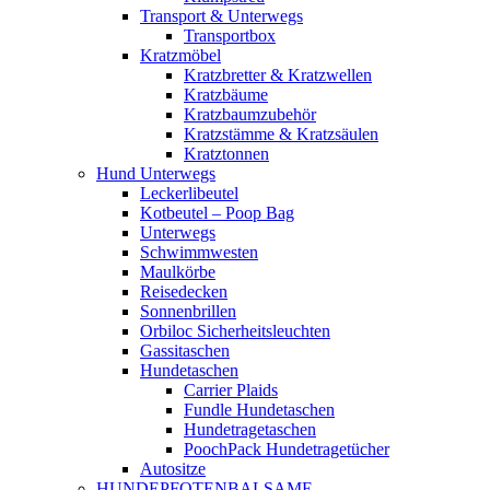
Transport & Unterwegs
Transportbox
Kratzmöbel
Kratzbretter & Kratzwellen
Kratzbäume
Kratzbaumzubehör
Kratzstämme & Kratzsäulen
Kratztonnen
Hund Unterwegs
Leckerlibeutel
Kotbeutel – Poop Bag
Unterwegs
Schwimmwesten
Maulkörbe
Reisedecken
Sonnenbrillen
Orbiloc Sicherheitsleuchten
Gassitaschen
Hundetaschen
Carrier Plaids
Fundle Hundetaschen
Hundetragetaschen
PoochPack Hundetragetücher
Autositze
HUNDEPFOTENBALSAME