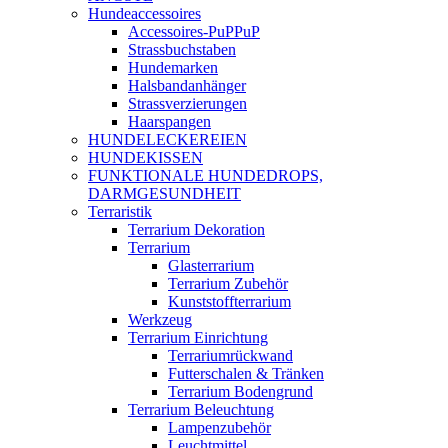
Hundeaccessoires
Accessoires-PuPPuP
Strassbuchstaben
Hundemarken
Halsbandanhänger
Strassverzierungen
Haarspangen
HUNDELECKEREIEN
HUNDEKISSEN
FUNKTIONALE HUNDEDROPS,
DARMGESUNDHEIT
Terraristik
Terrarium Dekoration
Terrarium
Glasterrarium
Terrarium Zubehör
Kunststoffterrarium
Werkzeug
Terrarium Einrichtung
Terrariumrückwand
Futterschalen & Tränken
Terrarium Bodengrund
Terrarium Beleuchtung
Lampenzubehör
Leuchtmittel