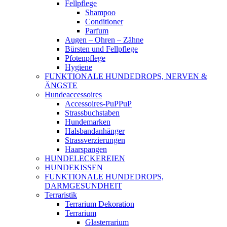
Fellpflege
Shampoo
Conditioner
Parfum
Augen – Ohren – Zähne
Bürsten und Fellpflege
Pfotenpflege
Hygiene
FUNKTIONALE HUNDEDROPS, NERVEN &
ÄNGSTE
Hundeaccessoires
Accessoires-PuPPuP
Strassbuchstaben
Hundemarken
Halsbandanhänger
Strassverzierungen
Haarspangen
HUNDELECKEREIEN
HUNDEKISSEN
FUNKTIONALE HUNDEDROPS,
DARMGESUNDHEIT
Terraristik
Terrarium Dekoration
Terrarium
Glasterrarium