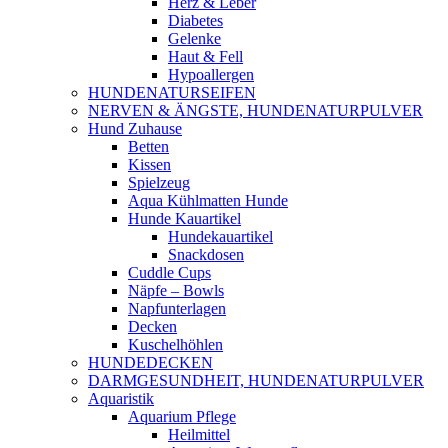
Herz & Leber
Diabetes
Gelenke
Haut & Fell
Hypoallergen
HUNDENATURSEIFEN
NERVEN & ÄNGSTE, HUNDENATURPULVER
Hund Zuhause
Betten
Kissen
Spielzeug
Aqua Kühlmatten Hunde
Hunde Kauartikel
Hundekauartikel
Snackdosen
Cuddle Cups
Näpfe – Bowls
Napfunterlagen
Decken
Kuschelhöhlen
HUNDEDECKEN
DARMGESUNDHEIT, HUNDENATURPULVER
Aquaristik
Aquarium Pflege
Heilmittel