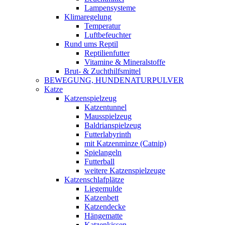
Lampensysteme
Klimaregelung
Temperatur
Luftbefeuchter
Rund ums Reptil
Reptilienfutter
Vitamine & Mineralstoffe
Brut- & Zuchthilfsmittel
BEWEGUNG, HUNDENATURPULVER
Katze
Katzenspielzeug
Katzentunnel
Mausspielzeug
Baldrianspielzeug
Futterlabyrinth
mit Katzenminze (Catnip)
Spielangeln
Futterball
weitere Katzenspielzeuge
Katzenschlafplätze
Liegemulde
Katzenbett
Katzendecke
Hängematte
Katzenkissen