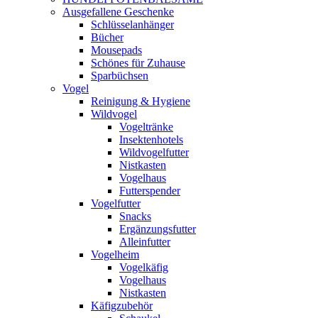
Ausgefallene Geschenke
Schlüsselanhänger
Bücher
Mousepads
Schönes für Zuhause
Sparbüchsen
Vogel
Reinigung & Hygiene
Wildvogel
Vogeltränke
Insektenhotels
Wildvogelfutter
Nistkasten
Vogelhaus
Futterspender
Vogelfutter
Snacks
Ergänzungsfutter
Alleinfutter
Vogelheim
Vogelkäfig
Vogelhaus
Nistkasten
Käfigzubehör