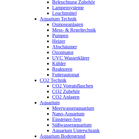
Beleuchtung Zubehör
Lampensysteme
Leuchtmittel
Aquarium Technik
Osmoseanlagen
Mess- & Regeltechnik
Pumpen
Heizer
Abschäumer
Ozonisator
UVC Wasserklärer
Kühler
Reaktoren
Futterautomat
CO2 Technik
CO2 Vorratsflaschen
CO2 Zubehör
CO2 Anlagen
Aquarium
Meerwasseraquarium
Nano-Aquarium
Einsteiger-Sets
Süßwasseraquarium
Aquarium Unterschrank
Aquarium Bodengrund