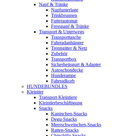
Napf & Tränke
Napfunterlage
Trinkbrunnen
Futterautomat
Fressnapf & Tränke
Transport & Unterwegs
Transporttasche
Fahrradanhänger
Trenngitter & Netz
Zubehör
Transportbox
Sicherheitsgurt & Adapter
Autoschondecke
Hunderampe
Fahrradkorb
HUNDEBUNDLES
Kleintier
Transport Kleintiere
Kleintierbeschäftigung
Snacks
Kaninchen-Snacks
Degu-Snacks
Meerschweinchen-Snacks
Ratten-Snacks
Chinchilla-Snacks