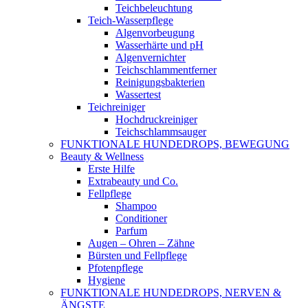
Teichbeleuchtung
Teich-Wasserpflege
Algenvorbeugung
Wasserhärte und pH
Algenvernichter
Teichschlammentferner
Reinigungsbakterien
Wassertest
Teichreiniger
Hochdruckreiniger
Teichschlammsauger
FUNKTIONALE HUNDEDROPS, BEWEGUNG
Beauty & Wellness
Erste Hilfe
Extrabeauty und Co.
Fellpflege
Shampoo
Conditioner
Parfum
Augen – Ohren – Zähne
Bürsten und Fellpflege
Pfotenpflege
Hygiene
FUNKTIONALE HUNDEDROPS, NERVEN &
ÄNGSTE