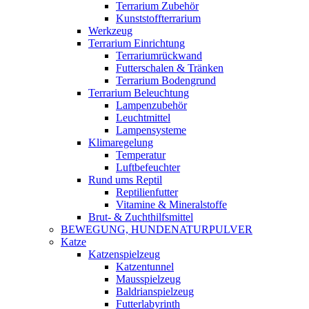
Terrarium Zubehör
Kunststoffterrarium
Werkzeug
Terrarium Einrichtung
Terrariumrückwand
Futterschalen & Tränken
Terrarium Bodengrund
Terrarium Beleuchtung
Lampenzubehör
Leuchtmittel
Lampensysteme
Klimaregelung
Temperatur
Luftbefeuchter
Rund ums Reptil
Reptilienfutter
Vitamine & Mineralstoffe
Brut- & Zuchthilfsmittel
BEWEGUNG, HUNDENATURPULVER
Katze
Katzenspielzeug
Katzentunnel
Mausspielzeug
Baldrianspielzeug
Futterlabyrinth