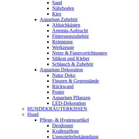
Sand
Nährboden
Kies
Aquarium Zubehör
Ablaichkästen
Artemia-Aufzucht
Fütterungszubehör
Reinigung
Werkzeuge
Netze & Fangvorrichtungen
Silikon und Kleber
Schlauch & Zubehör
Aquarium Dekoration
Natur Deko
Figuren & Gegenstände
Rückwand
Poster
Aquarium Pflanzen
LED-Dekoration
HUNDEKRÄUTERKISSEN
Hund
Pflege- & Hygieneartikel
Deodorant
Krallenpflege
Ungezieferbekämpfung