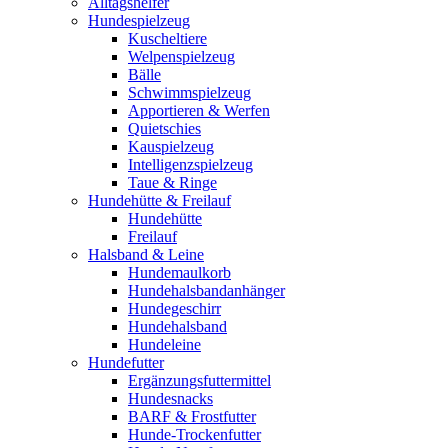
Alltagshelfer
Hundespielzeug
Kuscheltiere
Welpenspielzeug
Bälle
Schwimmspielzeug
Apportieren & Werfen
Quietschies
Kauspielzeug
Intelligenzspielzeug
Taue & Ringe
Hundehütte & Freilauf
Hundehütte
Freilauf
Halsband & Leine
Hundemaulkorb
Hundehalsbandanhänger
Hundegeschirr
Hundehalsband
Hundeleine
Hundefutter
Ergänzungsfuttermittel
Hundesnacks
BARF & Frostfutter
Hunde-Trockenfutter