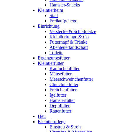
Hamster-Snacks
Kleintierheim
Stall
Freilaufgehege
Einrichtung
Verstecke & Schlafplätze
Kleintiertreppe & Co
Futternapf & Tränke
Abenteuerlandschaft
Toilette
Ergänzungsfutter
Kleintierfutter
Kaninchenfutter
Mäusefutter
Meerschweinchenfutter
Chinchillafutter
Frettchenfutter
Igelfutter
Hamsterfutter
Degufutter
Rattenfutter
Heu
Kleintierpflege
Einstreu & Stroh