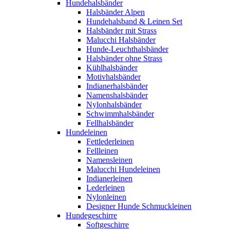
Hundehalsbänder
Halsbänder Alpen
Hundehalsband & Leinen Set
Halsbänder mit Strass
Malucchi Halsbänder
Hunde-Leuchthalsbänder
Halsbänder ohne Strass
Kühlhalsbänder
Motivhalsbänder
Indianerhalsbänder
Namenshalsbänder
Nylonhalsbänder
Schwimmhalsbänder
Fellhalsbänder
Hundeleinen
Fettlederleinen
Fellleinen
Namensleinen
Malucchi Hundeleinen
Indianerleinen
Lederleinen
Nylonleinen
Designer Hunde Schmuckleinen
Hundegeschirre
Softgeschirre