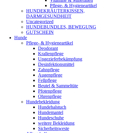
Vitamine & Mineralien
Pflege- & Hygieneartikel
HUNDEKRÄUTERKISSEN,
DARMGESUNDHEIT
Uncategorized
HUNDEBUNDLES, BEWEGUNG
GUTSCHEIN
Hunde
Pflege- & Hygieneartikel
Deodorant
Krallenpflege
Ungezieferbekämpfung
Desinfektionsmittel
Zahnpflege
Augenpflege
Fellpflege
Beutel & Sammeltüte
Pfotenpflege
Ohrenpflege
Hundebekleidung
Hundehalstuch
Hundemantel
Hundeschuhe
weitere Bekleidung
Sicherheitsweste