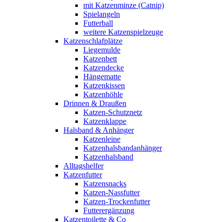
mit Katzenminze (Catnip)
Spielangeln
Futterball
weitere Katzenspielzeuge
Katzenschlafplätze
Liegemulde
Katzenbett
Katzendecke
Hängematte
Katzenkissen
Katzenhöhle
Drinnen & Draußen
Katzen-Schutznetz
Katzenklappe
Halsband & Anhänger
Katzenleine
Katzenhalsbandanhänger
Katzenhalsband
Alltagshelfer
Katzenfutter
Katzensnacks
Katzen-Nassfutter
Katzen-Trockenfutter
Futterergänzung
Katzentoilette & Co