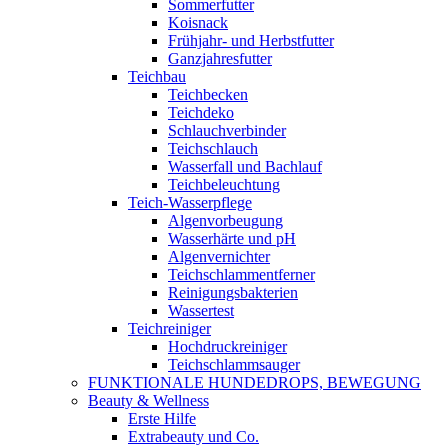
Sommerfutter
Koisnack
Frühjahr- und Herbstfutter
Ganzjahresfutter
Teichbau
Teichbecken
Teichdeko
Schlauchverbinder
Teichschlauch
Wasserfall und Bachlauf
Teichbeleuchtung
Teich-Wasserpflege
Algenvorbeugung
Wasserhärte und pH
Algenvernichter
Teichschlammentferner
Reinigungsbakterien
Wassertest
Teichreiniger
Hochdruckreiniger
Teichschlammsauger
FUNKTIONALE HUNDEDROPS, BEWEGUNG
Beauty & Wellness
Erste Hilfe
Extrabeauty und Co.