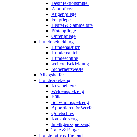
Desinfektionsmittel
Zahnpflege
Augenpflege
Fellpflege
Beutel & Sammeltüte
Pfotenpflege
Ohrenpflege
Hundebekleidung
Hundehalstuch
Hundemantel
Hundeschuhe
weitere Bekleidung
Sicherheitsweste
Alltagshelfer
Hundespielzeug
Kuscheltiere
Welpenspielzeug
Bälle
Schwimmspielzeug
Apportieren & Werfen
Quietschies
Kauspielzeug
Intelligenzspielzeug
Taue & Ringe
Hundehütte & Freilauf