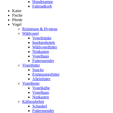
Hunderampe
Fahrradkorb
Katze
Fische
Pferde
Vogel
Reinigung & Hygiene
Wildvogel
Vogeltränke
Insektenhotels
Wildvogelfutter
Nistkasten
Vogelhaus
Futterspender
Vogelfutter
Snacks
Ergänzungsfutter
Alleinfutter
Vogelheim
Vogelkäfig
Vogelhaus
Nistkasten
Käfigzubehör
Schaukel
Futterspender