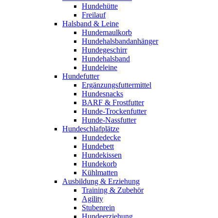
Hundehütte
Freilauf
Halsband & Leine
Hundemaulkorb
Hundehalsbandanhänger
Hundegeschirr
Hundehalsband
Hundeleine
Hundefutter
Ergänzungsfuttermittel
Hundesnacks
BARF & Frostfutter
Hunde-Trockenfutter
Hunde-Nassfutter
Hundeschlafplätze
Hundedecke
Hundebett
Hundekissen
Hundekorb
Kühlmatten
Ausbildung & Erziehung
Training & Zubehör
Agility
Stubenrein
Hundeerziehung