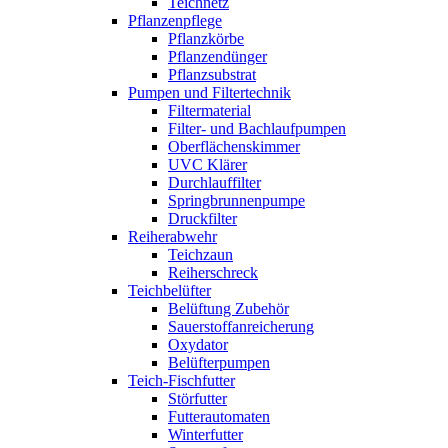
Teichnetz
Pflanzenpflege
Pflanzkörbe
Pflanzendünger
Pflanzsubstrat
Pumpen und Filtertechnik
Filtermaterial
Filter- und Bachlaufpumpen
Oberflächenskimmer
UVC Klärer
Durchlauffilter
Springbrunnenpumpe
Druckfilter
Reiherabwehr
Teichzaun
Reiherschreck
Teichbelüfter
Belüftung Zubehör
Sauerstoffanreicherung
Oxydator
Belüfterpumpen
Teich-Fischfutter
Störfutter
Futterautomaten
Winterfutter