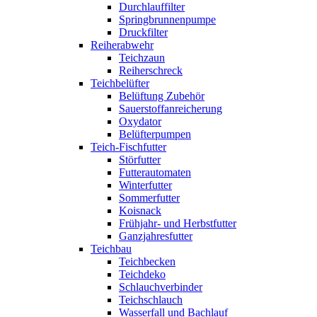
Durchlauffilter
Springbrunnenpumpe
Druckfilter
Reiherabwehr
Teichzaun
Reiherschreck
Teichbelüfter
Belüftung Zubehör
Sauerstoffanreicherung
Oxydator
Belüfterpumpen
Teich-Fischfutter
Störfutter
Futterautomaten
Winterfutter
Sommerfutter
Koisnack
Frühjahr- und Herbstfutter
Ganzjahresfutter
Teichbau
Teichbecken
Teichdeko
Schlauchverbinder
Teichschlauch
Wasserfall und Bachlauf