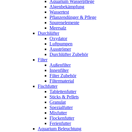
Aquarium Wasserpflege
Algenbekämpfung
Wassertest
Pflanzendünger & Pflege
Spurenelemente
Meersalz
Durchlüfter
Oxydator
Luftpumpen
Ausströmer
Durchlüfter Zubehör
Filter
Außenfilter
Innenfilter
Filter Zubehör
Filtermaterial
Fischfutter
Tablettenfutter
Sticks & Pellets
Granulat
Spezialfutter
Mixfutter
Flockenfutter
Ferienfutter
Aquarium Beleuchtung