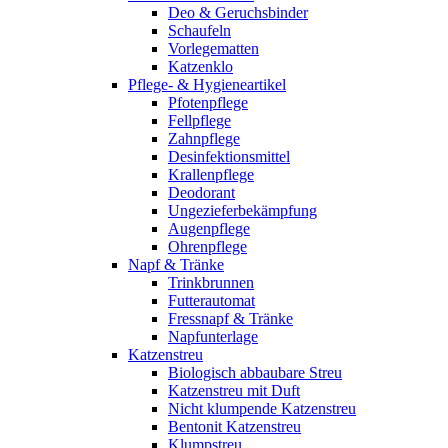
Deo & Geruchsbinder
Schaufeln
Vorlegematten
Katzenklo
Pflege- & Hygieneartikel
Pfotenpflege
Fellpflege
Zahnpflege
Desinfektionsmittel
Krallenpflege
Deodorant
Ungezieferbekämpfung
Augenpflege
Ohrenpflege
Napf & Tränke
Trinkbrunnen
Futterautomat
Fressnapf & Tränke
Napfunterlage
Katzenstreu
Biologisch abbaubare Streu
Katzenstreu mit Duft
Nicht klumpende Katzenstreu
Bentonit Katzenstreu
Klumpstreu