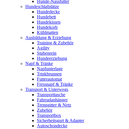
Hunde-Nassfutter
Hundeschlafplätze
Hundedecke
Hundebett
Hundekissen
Hundekorb
Kühlmatten
Ausbildung & Erziehung
Training & Zubehör
Agility
Stubenrein
Hundeerziehung
Napf & Tränke
Napfunterlage
Trinkbrunnen
Futterautomat
Fressnapf & Tränke
Transport & Unterwegs
Transporttasche
Fahrradanhänger
Trenngitter & Netz
Zubehör
Transportbox
Sicherheitsgurt & Adapter
Autoschondecke