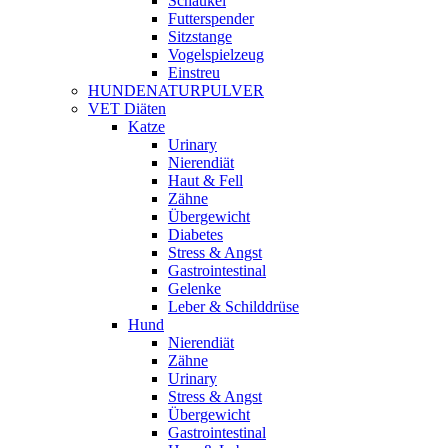
Schaukel
Futterspender
Sitzstange
Vogelspielzeug
Einstreu
HUNDENATURPULVER
VET Diäten
Katze
Urinary
Nierendiät
Haut & Fell
Zähne
Übergewicht
Diabetes
Stress & Angst
Gastrointestinal
Gelenke
Leber & Schilddrüse
Hund
Nierendiät
Zähne
Urinary
Stress & Angst
Übergewicht
Gastrointestinal