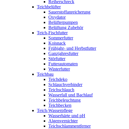
Reiherschreck
Teichbelüfter
Sauerstoffanreicherung
Oxydator
Belüfterpumpen
Belüftung Zubehör
Teich-Fischfutter
Sommerfutter
Koisnack
Frühjahr- und Herbstfutter
Ganzjahresfutter
Störfutter
Futterautomaten
Winterfutter
Teichbau
Teichdeko
Schlauchverbinder
Teichschlauch
Wasserfall und Bachlauf
Teichbeleuchtung
Teichbecken
Teich-Wasserpflege
Wasserhärte und pH
Algenvernichter
Teichschlammentferner