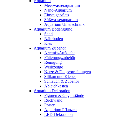
Aquarium
Meerwasseraquarium
Nano-Aquarium
Einsteiger-Sets
Süßwasseraquarium
Aquarium Unterschrank
Aquarium Bodengrund
Sand
Nährboden
Kies
Aquarium Zubehör
Artemia-Aufzucht
Fütterungszubehör
Reinigung
Werkzeuge
Netze & Fangvorrichtungen
Silikon und Kleber
Schlauch & Zubehör
Ablaichkästen
Aquarium Dekoration
Figuren & Gegenstände
Rückwand
Poster
Aquarium Pflanzen
LED-Dekoration