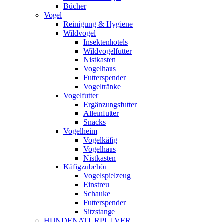
Bücher
Vogel
Reinigung & Hygiene
Wildvogel
Insektenhotels
Wildvogelfutter
Nistkasten
Vogelhaus
Futterspender
Vogeltränke
Vogelfutter
Ergänzungsfutter
Alleinfutter
Snacks
Vogelheim
Vogelkäfig
Vogelhaus
Nistkasten
Käfigzubehör
Vogelspielzeug
Einstreu
Schaukel
Futterspender
Sitzstange
HUNDENATURPULVER