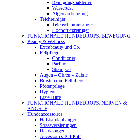
Reinigungsbakterien
Wassertest
Algenvorbeugung
Teichreiniger
Teichschlammsauger
Hochdruckreiniger
FUNKTIONALE HUNDEDROPS, BEWEGUNG
Beauty & Wellness
Extrabeauty und Co.
Fellpflege
Conditioner
Parfum
Shampoo
Augen – Ohren – Zähne
Bürsten und Fellpflege
Pfotenpflege
Hygiene
Erste Hilfe
FUNKTIONALE HUNDEDROPS, NERVEN &
ÄNGSTE
Hundeaccessoires
Halsbandanhänger
Strassverzierungen
Haarspangen
Accessoires-PuPPuP