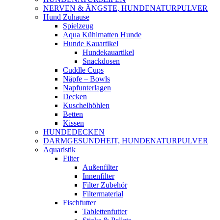
NERVEN & ÄNGSTE, HUNDENATURPULVER
Hund Zuhause
Spielzeug
Aqua Kühlmatten Hunde
Hunde Kauartikel
Hundekauartikel
Snackdosen
Cuddle Cups
Näpfe – Bowls
Napfunterlagen
Decken
Kuschelhöhlen
Betten
Kissen
HUNDEDECKEN
DARMGESUNDHEIT, HUNDENATURPULVER
Aquaristik
Filter
Außenfilter
Innenfilter
Filter Zubehör
Filtermaterial
Fischfutter
Tablettenfutter