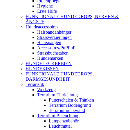
Pfotenpflege
Hygiene
Erste Hilfe
FUNKTIONALE HUNDEDROPS, NERVEN &
ÄNGSTE
Hundeaccessoires
Halsbandanhänger
Strassverzierungen
Haarspangen
Accessoires-PuPPuP
Strassbuchstaben
Hundemarken
HUNDELECKEREIEN
HUNDEKISSEN
FUNKTIONALE HUNDEDROPS,
DARMGESUNDHEIT
Terraristik
Werkzeug
Terrarium Einrichtung
Futterschalen & Tränken
Terrarium Bodengrund
Terrariumrückwand
Terrarium Beleuchtung
Lampenzubehör
Leuchtmittel