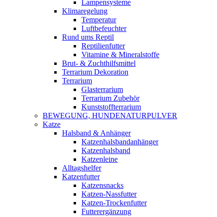
Lampensysteme
Klimaregelung
Temperatur
Luftbefeuchter
Rund ums Reptil
Reptilienfutter
Vitamine & Mineralstoffe
Brut- & Zuchthilfsmittel
Terrarium Dekoration
Terrarium
Glasterrarium
Terrarium Zubehör
Kunststoffterrarium
BEWEGUNG, HUNDENATURPULVER
Katze
Halsband & Anhänger
Katzenhalsbandanhänger
Katzenhalsband
Katzenleine
Alltagshelfer
Katzenfutter
Katzensnacks
Katzen-Nassfutter
Katzen-Trockenfutter
Futterergänzung