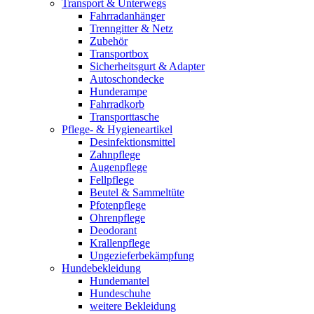
Transport & Unterwegs
Fahrradanhänger
Trenngitter & Netz
Zubehör
Transportbox
Sicherheitsgurt & Adapter
Autoschondecke
Hunderampe
Fahrradkorb
Transporttasche
Pflege- & Hygieneartikel
Desinfektionsmittel
Zahnpflege
Augenpflege
Fellpflege
Beutel & Sammeltüte
Pfotenpflege
Ohrenpflege
Deodorant
Krallenpflege
Ungezieferbekämpfung
Hundebekleidung
Hundemantel
Hundeschuhe
weitere Bekleidung