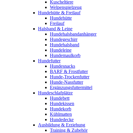
Kuscheltiere
Welpenspielzeug
Hundehütte & Freilauf
Hundehütte
Freilauf
Halsband & Leine
Hundehalsbandanhänger
Hundegeschirr
Hundehalsband
Hundeleine
Hundemaulkorb
Hundefutter
Hundesnacks
BARF & Frostfutter
Hunde-Trockenfutter
Hunde-Nassfutter
Ergänzungsfuttermittel
Hundeschlafplätze
Hundebett
Hundekissen
Hundekorb
Kühlmatten
Hundedecke
Ausbildung & Erziehung
Training & Zubehör