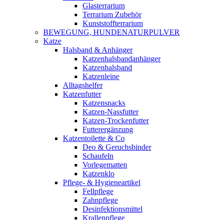
Glasterrarium
Terrarium Zubehör
Kunststoffterrarium
BEWEGUNG, HUNDENATURPULVER
Katze
Halsband & Anhänger
Katzenhalsbandanhänger
Katzenhalsband
Katzenleine
Alltagshelfer
Katzenfutter
Katzensnacks
Katzen-Nassfutter
Katzen-Trockenfutter
Futterergänzung
Katzentoilette & Co
Deo & Geruchsbinder
Schaufeln
Vorlegematten
Katzenklo
Pflege- & Hygieneartikel
Fellpflege
Zahnpflege
Desinfektionsmittel
Krallenpflege