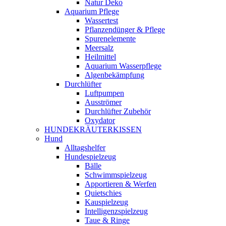
Natur Deko
Aquarium Pflege
Wassertest
Pflanzendünger & Pflege
Spurenelemente
Meersalz
Heilmittel
Aquarium Wasserpflege
Algenbekämpfung
Durchlüfter
Luftpumpen
Ausströmer
Durchlüfter Zubehör
Oxydator
HUNDEKRÄUTERKISSEN
Hund
Alltagshelfer
Hundespielzeug
Bälle
Schwimmspielzeug
Apportieren & Werfen
Quietschies
Kauspielzeug
Intelligenzspielzeug
Taue & Ringe