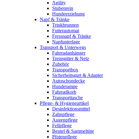
Agility
Stubenrein
Hundeerziehung
Napf & Tränke
Trinkbrunnen
Futterautomat
Fressnapf & Tränke
Napfunterlage
Transport & Unterwegs
Fahrradanhänger
Trenngitter & Netz
Zubehör
Transportbox
Sicherheitsgurt & Adapter
Autoschondecke
Hunderampe
Fahrradkorb
Transporttasche
Pflege- & Hygieneartikel
Desinfektionsmittel
Zahnpflege
Augenpflege
Fellpflege
Beutel & Sammeltüte
Pfotenpflege