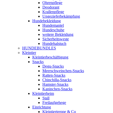
Ohrenpflege
Deodorant
Krallenpflege
Ungezieferbekämpfung
Hundebekleidung
Hundemantel
Hundeschuhe
weitere Bekleidung
Sicherheitsweste
Hundehalstuch
HUNDEBUNDLES
Kleintier
Kleintierbeschäftigung
Snacks
Degu-Snacks
Meerschweinchen-Snacks
Ratten-Snacks
Chinchilla-Snacks
Hamster-Snacks
Kaninchen-Snacks
Kleintierheim
Stall
Freilaufgehege
Einrichtung
Kleintiertreppe & Co