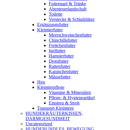
Futternapf & Tränke
Abenteuerlandschaft
Toilette
Verstecke & Schlafplätze
Ergänzungsfutter
Kleintierfutter
Meerschweinchenfutter
Chinchillafutter
Frettchenfutter
Igelfutter
Hamsterfutter
Degufutter
Rattenfutter
Kaninchenfutter
Mäusefutter
Heu
Kleintierpflege
Vitamine & Mineralien
Pflege- & Hygieneartikel
Einstreu & Stroh
Transport Kleintiere
HUNDEKRÄUTERKISSEN,
DARMGESUNDHEIT
Uncategorized
HUNDEBUNDLES, BEWEGUNG