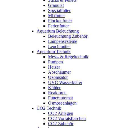
Sticks & Pellets
Granulat
Spezialfutter
Mixfutter
Flockenfutter
Ferienfutter
Aquarium Beleuchtung
Beleuchtung Zubehör
Lampensysteme
Leuchtmittel
Aquarium Technik
Mess- & Regeltechnik
Pumpen
Heizer
Abschäumer
Ozonisator
UVC Wasserklärer
Kühler
Reaktoren
Futterautomat
Osmoseanlagen
CO2 Technik
CO2 Anlagen
CO2 Vorratsflaschen
CO2 Zubehör