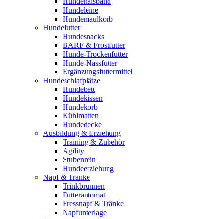
Hundehalsband
Hundeleine
Hundemaulkorb
Hundefutter
Hundesnacks
BARF & Frostfutter
Hunde-Trockenfutter
Hunde-Nassfutter
Ergänzungsfuttermittel
Hundeschlafplätze
Hundebett
Hundekissen
Hundekorb
Kühlmatten
Hundedecke
Ausbildung & Erziehung
Training & Zubehör
Agility
Stubenrein
Hundeerziehung
Napf & Tränke
Trinkbrunnen
Futterautomat
Fressnapf & Tränke
Napfunterlage