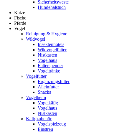
Sicherheitsweste
Hundehalstuch
Katze
Fische
Pferde
Vogel
Reinigung & Hygiene
Wildvogel
Insektenhotels
Wildvogelfutter
Nistkasten
Vogelhaus
Futterspender
Vogeltränke
Vogelfutter
Ergänzungsfutter
Alleinfutter
Snacks
Vogelheim
Vogelkäfig
Vogelhaus
Nistkasten
Käfigzubehör
Vogelspielzeug
Einstreu