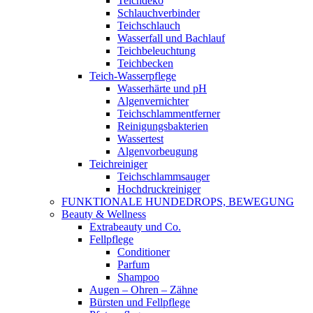
Teichdeko
Schlauchverbinder
Teichschlauch
Wasserfall und Bachlauf
Teichbeleuchtung
Teichbecken
Teich-Wasserpflege
Wasserhärte und pH
Algenvernichter
Teichschlammentferner
Reinigungsbakterien
Wassertest
Algenvorbeugung
Teichreiniger
Teichschlammsauger
Hochdruckreiniger
FUNKTIONALE HUNDEDROPS, BEWEGUNG
Beauty & Wellness
Extrabeauty und Co.
Fellpflege
Conditioner
Parfum
Shampoo
Augen – Ohren – Zähne
Bürsten und Fellpflege