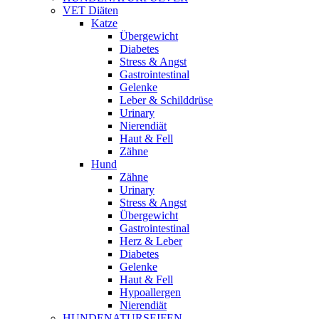
VET Diäten
Katze
Übergewicht
Diabetes
Stress & Angst
Gastrointestinal
Gelenke
Leber & Schilddrüse
Urinary
Nierendiät
Haut & Fell
Zähne
Hund
Zähne
Urinary
Stress & Angst
Übergewicht
Gastrointestinal
Herz & Leber
Diabetes
Gelenke
Haut & Fell
Hypoallergen
Nierendiät
HUNDENATURSEIFEN