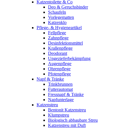
Katzentoilette & Co
Deo & Geruchsbinder
Schaufeln
Vorlegematten
Katzenklo
Pflege- & Hygieneartikel
Fellpflege
Zahnpflege
Desinfektionsmittel
Krallenpflege
Deodorant
Ungezieferbekämpfung
Augenpflege
Ohrenpflege
Pfotenpflege
Napf & Tränke
Trinkbrunnen
Futterautomat
Fressnapf & Tränke
Napfunterlage
Katzenstreu
Bentonit Katzenstreu
Klumpstreu
Biologisch abbaubare Streu
Katzenstreu mit Duft