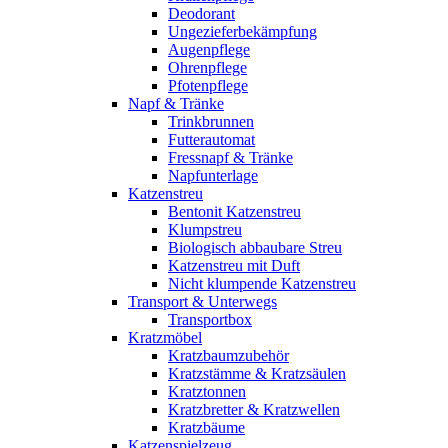
Deodorant
Ungezieferbekämpfung
Augenpflege
Ohrenpflege
Pfotenpflege
Napf & Tränke
Trinkbrunnen
Futterautomat
Fressnapf & Tränke
Napfunterlage
Katzenstreu
Bentonit Katzenstreu
Klumpstreu
Biologisch abbaubare Streu
Katzenstreu mit Duft
Nicht klumpende Katzenstreu
Transport & Unterwegs
Transportbox
Kratzmöbel
Kratzbaumzubehör
Kratzstämme & Kratzsäulen
Kratztonnen
Kratzbretter & Kratzwellen
Kratzbäume
Katzenspielzeug