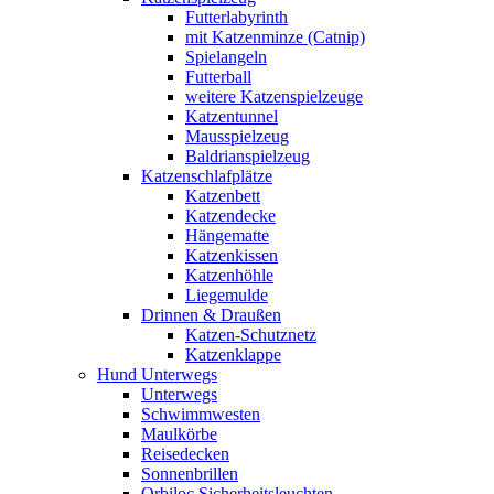
Futterlabyrinth
mit Katzenminze (Catnip)
Spielangeln
Futterball
weitere Katzenspielzeuge
Katzentunnel
Mausspielzeug
Baldrianspielzeug
Katzenschlafplätze
Katzenbett
Katzendecke
Hängematte
Katzenkissen
Katzenhöhle
Liegemulde
Drinnen & Draußen
Katzen-Schutznetz
Katzenklappe
Hund Unterwegs
Unterwegs
Schwimmwesten
Maulkörbe
Reisedecken
Sonnenbrillen
Orbiloc Sicherheitsleuchten