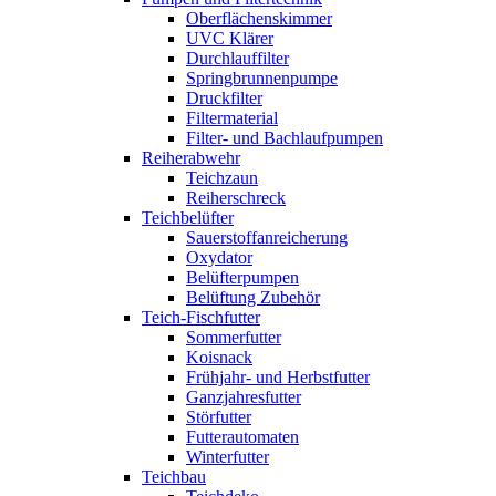
Oberflächenskimmer
UVC Klärer
Durchlauffilter
Springbrunnenpumpe
Druckfilter
Filtermaterial
Filter- und Bachlaufpumpen
Reiherabwehr
Teichzaun
Reiherschreck
Teichbelüfter
Sauerstoffanreicherung
Oxydator
Belüfterpumpen
Belüftung Zubehör
Teich-Fischfutter
Sommerfutter
Koisnack
Frühjahr- und Herbstfutter
Ganzjahresfutter
Störfutter
Futterautomaten
Winterfutter
Teichbau