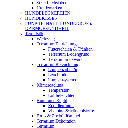
Strassbuchstaben
Hundemarken
HUNDELECKEREIEN
HUNDEKISSEN
FUNKTIONALE HUNDEDROPS,
DARMGESUNDHEIT
Terraristik
Werkzeug
Terrarium Einrichtung
Futterschalen & Tränken
Terrarium Bodengrund
Terrariumrückwand
Terrarium Beleuchtung
Lampenzubehör
Leuchtmittel
Lampensysteme
Klimaregelung
Temperatur
Luftbefeuchter
Rund ums Reptil
Reptilienfutter
Vitamine & Mineralstoffe
Brut- & Zuchthilfsmittel
Terrarium Dekoration
Terrarium