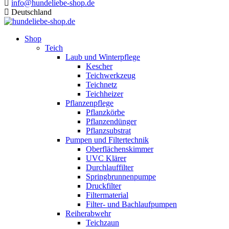
info@hundeliebe-shop.de
Deutschland
Shop
Teich
Laub und Winterpflege
Kescher
Teichwerkzeug
Teichnetz
Teichheizer
Pflanzenpflege
Pflanzkörbe
Pflanzendünger
Pflanzsubstrat
Pumpen und Filtertechnik
Oberflächenskimmer
UVC Klärer
Durchlauffilter
Springbrunnenpumpe
Druckfilter
Filtermaterial
Filter- und Bachlaufpumpen
Reiherabwehr
Teichzaun