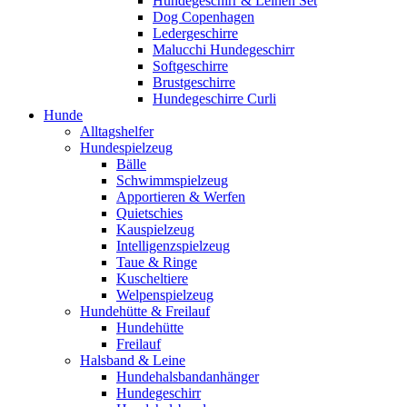
Hundegeschirr & Leinen Set
Dog Copenhagen
Ledergeschirre
Malucchi Hundegeschirr
Softgeschirre
Brustgeschirre
Hundegeschirre Curli
Hunde
Alltagshelfer
Hundespielzeug
Bälle
Schwimmspielzeug
Apportieren & Werfen
Quietschies
Kauspielzeug
Intelligenzspielzeug
Taue & Ringe
Kuscheltiere
Welpenspielzeug
Hundehütte & Freilauf
Hundehütte
Freilauf
Halsband & Leine
Hundehalsbandanhänger
Hundegeschirr