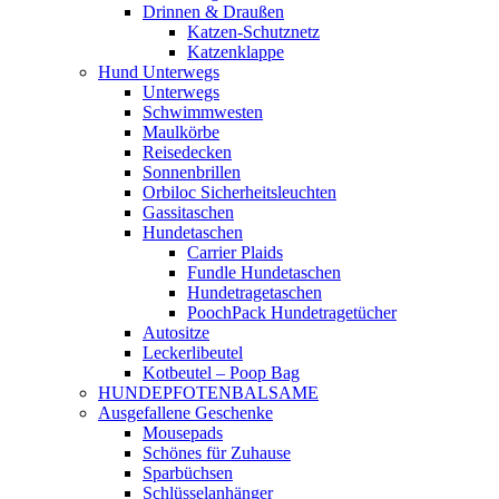
Drinnen & Draußen
Katzen-Schutznetz
Katzenklappe
Hund Unterwegs
Unterwegs
Schwimmwesten
Maulkörbe
Reisedecken
Sonnenbrillen
Orbiloc Sicherheitsleuchten
Gassitaschen
Hundetaschen
Carrier Plaids
Fundle Hundetaschen
Hundetragetaschen
PoochPack Hundetragetücher
Autositze
Leckerlibeutel
Kotbeutel – Poop Bag
HUNDEPFOTENBALSAME
Ausgefallene Geschenke
Mousepads
Schönes für Zuhause
Sparbüchsen
Schlüsselanhänger