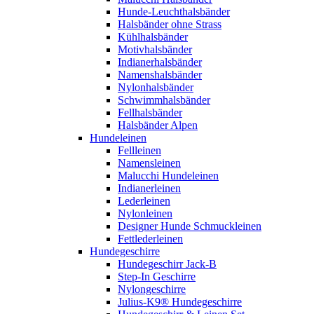
Hunde-Leuchthalsbänder
Halsbänder ohne Strass
Kühlhalsbänder
Motivhalsbänder
Indianerhalsbänder
Namenshalsbänder
Nylonhalsbänder
Schwimmhalsbänder
Fellhalsbänder
Halsbänder Alpen
Hundeleinen
Fellleinen
Namensleinen
Malucchi Hundeleinen
Indianerleinen
Lederleinen
Nylonleinen
Designer Hunde Schmuckleinen
Fettlederleinen
Hundegeschirre
Hundegeschirr Jack-B
Step-In Geschirre
Nylongeschirre
Julius-K9® Hundegeschirre