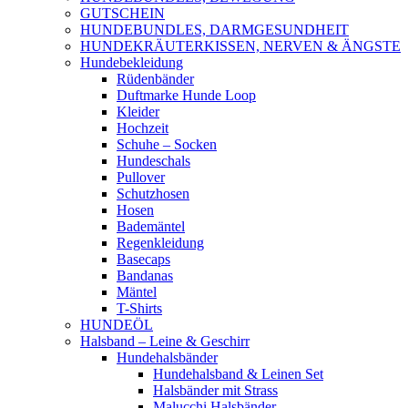
GUTSCHEIN
HUNDEBUNDLES, DARMGESUNDHEIT
HUNDEKRÄUTERKISSEN, NERVEN & ÄNGSTE
Hundebekleidung
Rüdenbänder
Duftmarke Hunde Loop
Kleider
Hochzeit
Schuhe – Socken
Hundeschals
Pullover
Schutzhosen
Hosen
Bademäntel
Regenkleidung
Basecaps
Bandanas
Mäntel
T-Shirts
HUNDEÖL
Halsband – Leine & Geschirr
Hundehalsbänder
Hundehalsband & Leinen Set
Halsbänder mit Strass
Malucchi Halsbänder