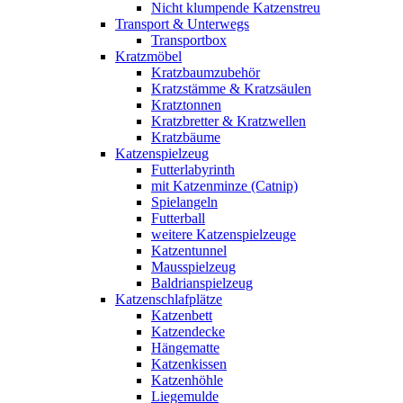
Nicht klumpende Katzenstreu
Transport & Unterwegs
Transportbox
Kratzmöbel
Kratzbaumzubehör
Kratzstämme & Kratzsäulen
Kratztonnen
Kratzbretter & Kratzwellen
Kratzbäume
Katzenspielzeug
Futterlabyrinth
mit Katzenminze (Catnip)
Spielangeln
Futterball
weitere Katzenspielzeuge
Katzentunnel
Mausspielzeug
Baldrianspielzeug
Katzenschlafplätze
Katzenbett
Katzendecke
Hängematte
Katzenkissen
Katzenhöhle
Liegemulde