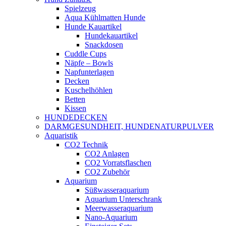
Spielzeug
Aqua Kühlmatten Hunde
Hunde Kauartikel
Hundekauartikel
Snackdosen
Cuddle Cups
Näpfe – Bowls
Napfunterlagen
Decken
Kuschelhöhlen
Betten
Kissen
HUNDEDECKEN
DARMGESUNDHEIT, HUNDENATURPULVER
Aquaristik
CO2 Technik
CO2 Anlagen
CO2 Vorratsflaschen
CO2 Zubehör
Aquarium
Süßwasseraquarium
Aquarium Unterschrank
Meerwasseraquarium
Nano-Aquarium