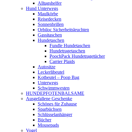
Alltagshelfer
Hund Unterwegs
Maulkörbe
Reisedecken
Sonnenbrillen
Orbiloc Sicherheitsleuchten
Gassitaschen
Hundetaschen
Fundle Hundetaschen
Hundetragetaschen
PoochPack Hundetragetücher
Carrier Plaids
Autositze
Leckerlibeutel
Kotbeutel – Poop Bag
Unterwegs
Schwimmwesten
HUNDEPFOTENBALSAME
Ausgefallene Geschenke
Schönes für Zuhause
Sparbüchsen
Schlüsselanhänger
Bücher
Mousepads
Vogel