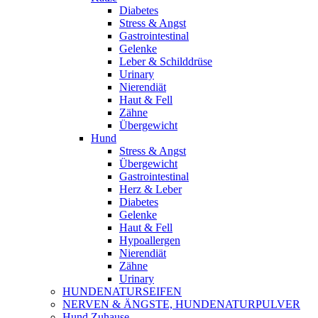
Diabetes
Stress & Angst
Gastrointestinal
Gelenke
Leber & Schilddrüse
Urinary
Nierendiät
Haut & Fell
Zähne
Übergewicht
Hund
Stress & Angst
Übergewicht
Gastrointestinal
Herz & Leber
Diabetes
Gelenke
Haut & Fell
Hypoallergen
Nierendiät
Zähne
Urinary
HUNDENATURSEIFEN
NERVEN & ÄNGSTE, HUNDENATURPULVER
Hund Zuhause