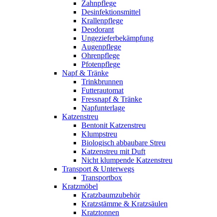
Zahnpflege
Desinfektionsmittel
Krallenpflege
Deodorant
Ungezieferbekämpfung
Augenpflege
Ohrenpflege
Pfotenpflege
Napf & Tränke
Trinkbrunnen
Futterautomat
Fressnapf & Tränke
Napfunterlage
Katzenstreu
Bentonit Katzenstreu
Klumpstreu
Biologisch abbaubare Streu
Katzenstreu mit Duft
Nicht klumpende Katzenstreu
Transport & Unterwegs
Transportbox
Kratzmöbel
Kratzbaumzubehör
Kratzstämme & Kratzsäulen
Kratztonnen