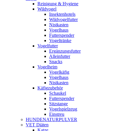
Reinigung & Hygiene
Wildvogel
Insektenhotels
Wildvogelfutter
Nistkasten
Vogelhaus
Futterspender
Vogeltränke
Vogelfutter
Ergänzungsfutter
Alleinfutter
Snacks
Vogelheim
Vogelkäfig
Vogelhaus
Nistkasten
Käfigzubehör
Schaukel
Futterspender
Sitzstange
Vogelspielzeug
Einstreu
HUNDENATURPULVER
VET Diäten
Katze