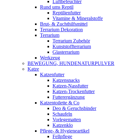
Luftbefeuchter
Rund ums Reptil
Reptilienfutter
Vitamine & Mineralstoffe
Brut- & Zuchthilfsmittel
Terrarium Dekoration
Terrarium
Terrarium Zubehör
Kunststoffterrarium
Glasterrarium
Werkzeug
BEWEGUNG, HUNDENATURPULVER
Katze
Katzenfutter
Katzensnacks
Katzen-Nassfutter
Katzen-Trockenfutter
Futterergänzung
Katzentoilette & Co
Deo & Geruchsbinder
Schaufeln
Vorlegematten
Katzenklo
Pflege- & Hygieneartikel
Fellpflege