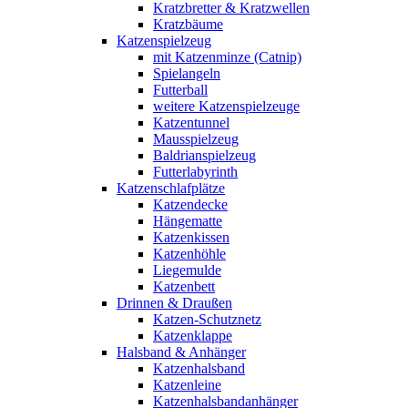
Kratzbretter & Kratzwellen
Kratzbäume
Katzenspielzeug
mit Katzenminze (Catnip)
Spielangeln
Futterball
weitere Katzenspielzeuge
Katzentunnel
Mausspielzeug
Baldrianspielzeug
Futterlabyrinth
Katzenschlafplätze
Katzendecke
Hängematte
Katzenkissen
Katzenhöhle
Liegemulde
Katzenbett
Drinnen & Draußen
Katzen-Schutznetz
Katzenklappe
Halsband & Anhänger
Katzenhalsband
Katzenleine
Katzenhalsbandanhänger