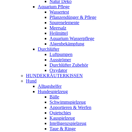
Natur Deko
Aquarium Pflege
Wassertest
Pflanzendünger & Pflege
Spurenelemente
Meersalz
Heilmittel
Aquarium Wasserpflege
Algenbekämpfung
Durchlüfter
Luftpumpen
Ausströmer
Durchlüfter Zubehör
Oxydator
HUNDEKRÄUTERKISSEN
Hund
Alltagshelfer
Hundespielzeug
Bälle
Schwimmspielzeug
Apportieren & Werfen
Quietschies
Kauspielzeug
Intelligenzspielzeug
Taue & Ringe