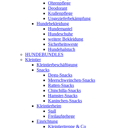
Ohrenpflege
Deodorant
Krallenpflege
Ungezieferbekämpfung
Hundebekleidung
Hundemantel
Hundeschuhe
weitere Bekleidung
Sicherheitsweste
Hundehalstuch
HUNDEBUNDLES
Kleintier
Kleintierbeschäftigung
Snacks
Degu-Snacks
Meerschweinchen-Snacks
Ratten-Snacks
Chinchilla-Snacks
Hamster-Snacks
Kaninchen-Snacks
Kleintierheim
Stall
Freilaufgehege
Einrichtung
Kleintiertreppe & Co