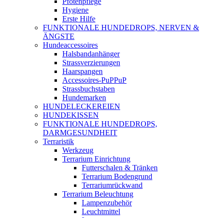
Pfotenpflege
Hygiene
Erste Hilfe
FUNKTIONALE HUNDEDROPS, NERVEN &
ÄNGSTE
Hundeaccessoires
Halsbandanhänger
Strassverzierungen
Haarspangen
Accessoires-PuPPuP
Strassbuchstaben
Hundemarken
HUNDELECKEREIEN
HUNDEKISSEN
FUNKTIONALE HUNDEDROPS,
DARMGESUNDHEIT
Terraristik
Werkzeug
Terrarium Einrichtung
Futterschalen & Tränken
Terrarium Bodengrund
Terrariumrückwand
Terrarium Beleuchtung
Lampenzubehör
Leuchtmittel