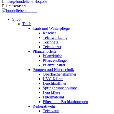
info@hundeliebe-shop.de
Deutschland
Shop
Teich
Laub und Winterpflege
Kescher
Teichwerkzeug
Teichnetz
Teichheizer
Pflanzenpflege
Pflanzkörbe
Pflanzendünger
Pflanzsubstrat
Pumpen und Filtertechnik
Oberflächenskimmer
UVC Klärer
Durchlauffilter
Springbrunnenpumpe
Druckfilter
Filtermaterial
Filter- und Bachlaufpumpen
Reiherabwehr
Teichzaun