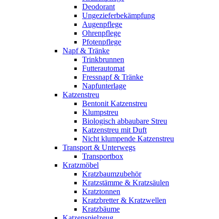
Deodorant
Ungezieferbekämpfung
Augenpflege
Ohrenpflege
Pfotenpflege
Napf & Tränke
Trinkbrunnen
Futterautomat
Fressnapf & Tränke
Napfunterlage
Katzenstreu
Bentonit Katzenstreu
Klumpstreu
Biologisch abbaubare Streu
Katzenstreu mit Duft
Nicht klumpende Katzenstreu
Transport & Unterwegs
Transportbox
Kratzmöbel
Kratzbaumzubehör
Kratzstämme & Kratzsäulen
Kratztonnen
Kratzbretter & Kratzwellen
Kratzbäume
Katzenspielzeug