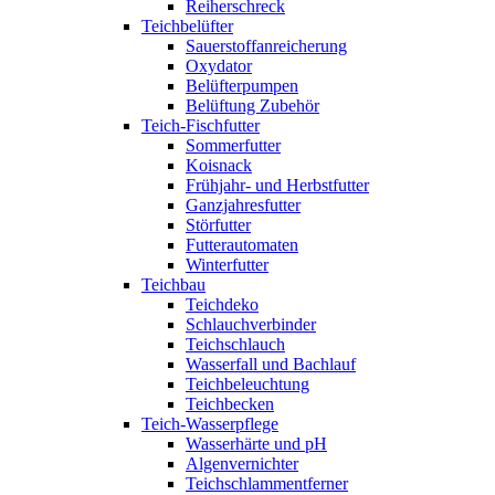
Reiherschreck
Teichbelüfter
Sauerstoffanreicherung
Oxydator
Belüfterpumpen
Belüftung Zubehör
Teich-Fischfutter
Sommerfutter
Koisnack
Frühjahr- und Herbstfutter
Ganzjahresfutter
Störfutter
Futterautomaten
Winterfutter
Teichbau
Teichdeko
Schlauchverbinder
Teichschlauch
Wasserfall und Bachlauf
Teichbeleuchtung
Teichbecken
Teich-Wasserpflege
Wasserhärte und pH
Algenvernichter
Teichschlammentferner