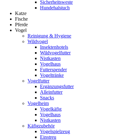
Sicherheitsweste
Hundehalstuch
Katze
Fische
Pferde
Vogel
Reinigung & Hygiene
Wildvogel
Insektenhotels
Wildvogelfutter
Nistkasten
Vogelhaus
Futterspender
Vogeltränke
Vogelfutter
Ergänzungsfutter
Alleinfutter
Snacks
Vogelheim
Vogelkäfig
Vogelhaus
Nistkasten
Käfigzubehör
Vogelspielzeug
Einstreu