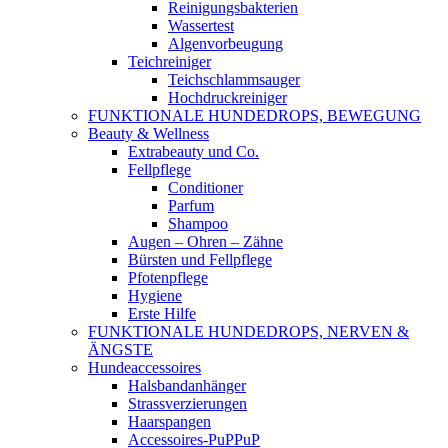
Reinigungsbakterien
Wassertest
Algenvorbeugung
Teichreiniger
Teichschlammsauger
Hochdruckreiniger
FUNKTIONALE HUNDEDROPS, BEWEGUNG
Beauty & Wellness
Extrabeauty und Co.
Fellpflege
Conditioner
Parfum
Shampoo
Augen – Ohren – Zähne
Bürsten und Fellpflege
Pfotenpflege
Hygiene
Erste Hilfe
FUNKTIONALE HUNDEDROPS, NERVEN &
ÄNGSTE
Hundeaccessoires
Halsbandanhänger
Strassverzierungen
Haarspangen
Accessoires-PuPPuP