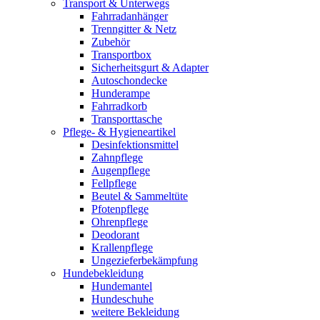
Transport & Unterwegs
Fahrradanhänger
Trenngitter & Netz
Zubehör
Transportbox
Sicherheitsgurt & Adapter
Autoschondecke
Hunderampe
Fahrradkorb
Transporttasche
Pflege- & Hygieneartikel
Desinfektionsmittel
Zahnpflege
Augenpflege
Fellpflege
Beutel & Sammeltüte
Pfotenpflege
Ohrenpflege
Deodorant
Krallenpflege
Ungezieferbekämpfung
Hundebekleidung
Hundemantel
Hundeschuhe
weitere Bekleidung