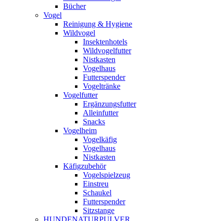
Bücher
Vogel
Reinigung & Hygiene
Wildvogel
Insektenhotels
Wildvogelfutter
Nistkasten
Vogelhaus
Futterspender
Vogeltränke
Vogelfutter
Ergänzungsfutter
Alleinfutter
Snacks
Vogelheim
Vogelkäfig
Vogelhaus
Nistkasten
Käfigzubehör
Vogelspielzeug
Einstreu
Schaukel
Futterspender
Sitzstange
HUNDENATURPULVER