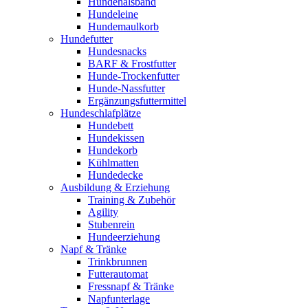
Hundehalsband
Hundeleine
Hundemaulkorb
Hundefutter
Hundesnacks
BARF & Frostfutter
Hunde-Trockenfutter
Hunde-Nassfutter
Ergänzungsfuttermittel
Hundeschlafplätze
Hundebett
Hundekissen
Hundekorb
Kühlmatten
Hundedecke
Ausbildung & Erziehung
Training & Zubehör
Agility
Stubenrein
Hundeerziehung
Napf & Tränke
Trinkbrunnen
Futterautomat
Fressnapf & Tränke
Napfunterlage