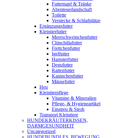
Futternapf & Tränke
Abenteuerlandschaft
Toilette
Verstecke & Schlafplätze
Ergänzungsfutter
Kleintierfutter
Meerschweinchenfutter
Chinchillafutter
Frettchenfutter
Igelfutter
Hamsterfutter
Degufutter
Rattenfutter
Kaninchenfutter
Mäusefutter
Heu
Kleintierpflege
Vitamine & Mineralien
Pflege- & Hygieneartikel
Einstreu & Stroh
Transport Kleintiere
HUNDEKRÄUTERKISSEN,
DARMGESUNDHEIT
Uncategorized
HUNDEBUNDLES, BEWEGUNG