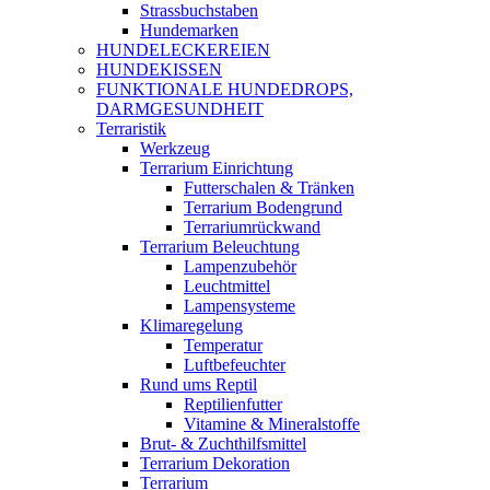
Strassbuchstaben
Hundemarken
HUNDELECKEREIEN
HUNDEKISSEN
FUNKTIONALE HUNDEDROPS,
DARMGESUNDHEIT
Terraristik
Werkzeug
Terrarium Einrichtung
Futterschalen & Tränken
Terrarium Bodengrund
Terrariumrückwand
Terrarium Beleuchtung
Lampenzubehör
Leuchtmittel
Lampensysteme
Klimaregelung
Temperatur
Luftbefeuchter
Rund ums Reptil
Reptilienfutter
Vitamine & Mineralstoffe
Brut- & Zuchthilfsmittel
Terrarium Dekoration
Terrarium