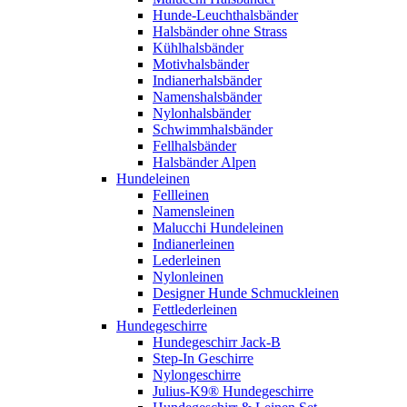
Hunde-Leuchthalsbänder
Halsbänder ohne Strass
Kühlhalsbänder
Motivhalsbänder
Indianerhalsbänder
Namenshalsbänder
Nylonhalsbänder
Schwimmhalsbänder
Fellhalsbänder
Halsbänder Alpen
Hundeleinen
Fellleinen
Namensleinen
Malucchi Hundeleinen
Indianerleinen
Lederleinen
Nylonleinen
Designer Hunde Schmuckleinen
Fettlederleinen
Hundegeschirre
Hundegeschirr Jack-B
Step-In Geschirre
Nylongeschirre
Julius-K9® Hundegeschirre