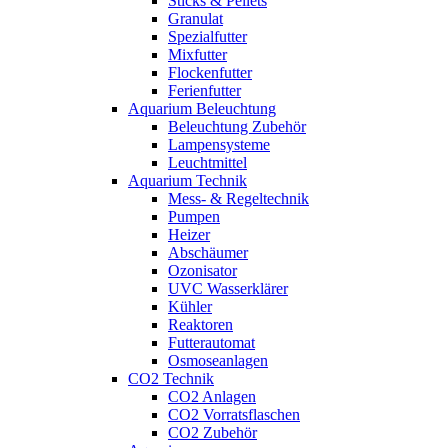
Sticks & Pellets
Granulat
Spezialfutter
Mixfutter
Flockenfutter
Ferienfutter
Aquarium Beleuchtung
Beleuchtung Zubehör
Lampensysteme
Leuchtmittel
Aquarium Technik
Mess- & Regeltechnik
Pumpen
Heizer
Abschäumer
Ozonisator
UVC Wasserklärer
Kühler
Reaktoren
Futterautomat
Osmoseanlagen
CO2 Technik
CO2 Anlagen
CO2 Vorratsflaschen
CO2 Zubehör