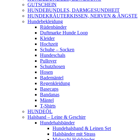
GUTSCHEIN
HUNDEBUNDLES, DARMGESUNDHEIT
HUNDEKRÄUTERKISSEN, NERVEN & ÄNGSTE
Hundebekleidung
Rüdenbänder
Duftmarke Hunde Loop
Kleider
Hochzeit
Schuhe – Socken
Hundeschals
Pullover
Schutzhosen
Hosen
Bademäntel
Regenkleidung
Basecaps
Bandanas
Mäntel
T-Shirts
HUNDEÖL
Halsband – Leine & Geschirr
Hundehalsbänder
Hundehalsband & Leinen Set
Halsbänder mit Strass
Malucchi Halsbänder