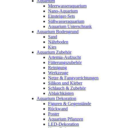
Aquarium
Meerwasseraquarium
Nano-Aquarium
Einsteiger-Sets
Süßwasseraquarium
Aquarium Unterschrank
Aquarium Bodengrund
Sand
Nährboden
Kies
Aquarium Zubehör
Artemia-Aufzucht
Fütterungszubehör
Reinigung
Werkzeuge
Netze & Fangvorrichtungen
Silikon und Kleber
Schlauch & Zubehör
Ablaichkästen
Aquarium Dekoration
Figuren & Gegenstände
Rückwand
Poster
Aquarium Pflanzen
LED-Dekoration