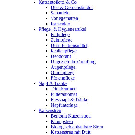
Katzentoilette & Co
Deo & Geruchsbinder
Schaufeln
Vorlegematten
Katzenklo
Pflege- & Hygieneartikel
Fellpflege
Zahnpflege
Desinfektionsmittel
Krallenpflege
Deodorant
Ungezieferbekämpfung
Augenpflege
Ohrenpflege
Pfotenpflege
Napf & Tränke
Trinkbrunnen
Futterautomat
Fressnapf & Tränke
Napfunterlage
Katzenstreu
Bentonit Katzenstreu
Klumpstreu
Biologisch abbaubare Streu
Katzenstreu mit Duft