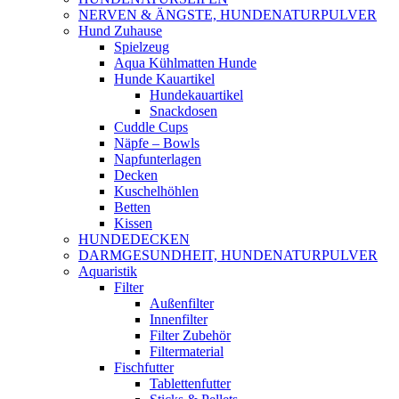
NERVEN & ÄNGSTE, HUNDENATURPULVER
Hund Zuhause
Spielzeug
Aqua Kühlmatten Hunde
Hunde Kauartikel
Hundekauartikel
Snackdosen
Cuddle Cups
Näpfe – Bowls
Napfunterlagen
Decken
Kuschelhöhlen
Betten
Kissen
HUNDEDECKEN
DARMGESUNDHEIT, HUNDENATURPULVER
Aquaristik
Filter
Außenfilter
Innenfilter
Filter Zubehör
Filtermaterial
Fischfutter
Tablettenfutter