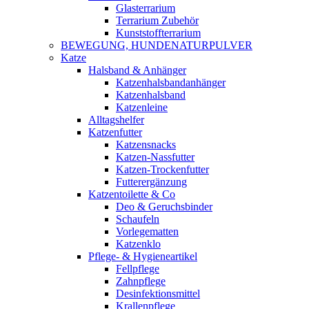
Glasterrarium
Terrarium Zubehör
Kunststoffterrarium
BEWEGUNG, HUNDENATURPULVER
Katze
Halsband & Anhänger
Katzenhalsbandanhänger
Katzenhalsband
Katzenleine
Alltagshelfer
Katzenfutter
Katzensnacks
Katzen-Nassfutter
Katzen-Trockenfutter
Futterergänzung
Katzentoilette & Co
Deo & Geruchsbinder
Schaufeln
Vorlegematten
Katzenklo
Pflege- & Hygieneartikel
Fellpflege
Zahnpflege
Desinfektionsmittel
Krallenpflege