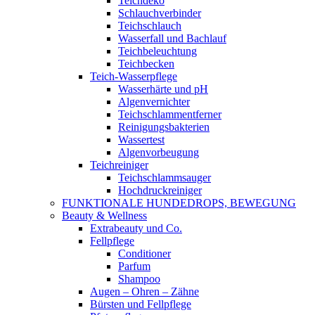
Teichdeko
Schlauchverbinder
Teichschlauch
Wasserfall und Bachlauf
Teichbeleuchtung
Teichbecken
Teich-Wasserpflege
Wasserhärte und pH
Algenvernichter
Teichschlammentferner
Reinigungsbakterien
Wassertest
Algenvorbeugung
Teichreiniger
Teichschlammsauger
Hochdruckreiniger
FUNKTIONALE HUNDEDROPS, BEWEGUNG
Beauty & Wellness
Extrabeauty und Co.
Fellpflege
Conditioner
Parfum
Shampoo
Augen – Ohren – Zähne
Bürsten und Fellpflege