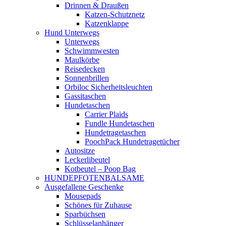
Drinnen & Draußen
Katzen-Schutznetz
Katzenklappe
Hund Unterwegs
Unterwegs
Schwimmwesten
Maulkörbe
Reisedecken
Sonnenbrillen
Orbiloc Sicherheitsleuchten
Gassitaschen
Hundetaschen
Carrier Plaids
Fundle Hundetaschen
Hundetragetaschen
PoochPack Hundetragetücher
Autositze
Leckerlibeutel
Kotbeutel – Poop Bag
HUNDEPFOTENBALSAME
Ausgefallene Geschenke
Mousepads
Schönes für Zuhause
Sparbüchsen
Schlüsselanhänger