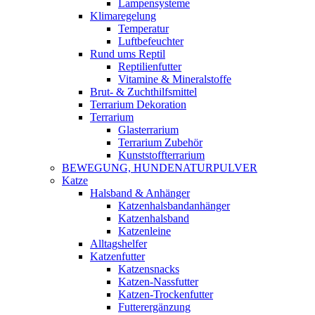
Lampensysteme
Klimaregelung
Temperatur
Luftbefeuchter
Rund ums Reptil
Reptilienfutter
Vitamine & Mineralstoffe
Brut- & Zuchthilfsmittel
Terrarium Dekoration
Terrarium
Glasterrarium
Terrarium Zubehör
Kunststoffterrarium
BEWEGUNG, HUNDENATURPULVER
Katze
Halsband & Anhänger
Katzenhalsbandanhänger
Katzenhalsband
Katzenleine
Alltagshelfer
Katzenfutter
Katzensnacks
Katzen-Nassfutter
Katzen-Trockenfutter
Futterergänzung