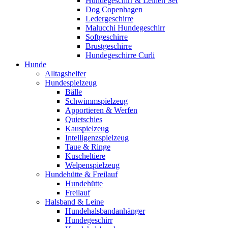
Hundegeschirr & Leinen Set
Dog Copenhagen
Ledergeschirre
Malucchi Hundegeschirr
Softgeschirre
Brustgeschirre
Hundegeschirre Curli
Hunde
Alltagshelfer
Hundespielzeug
Bälle
Schwimmspielzeug
Apportieren & Werfen
Quietschies
Kauspielzeug
Intelligenzspielzeug
Taue & Ringe
Kuscheltiere
Welpenspielzeug
Hundehütte & Freilauf
Hundehütte
Freilauf
Halsband & Leine
Hundehalsbandanhänger
Hundegeschirr