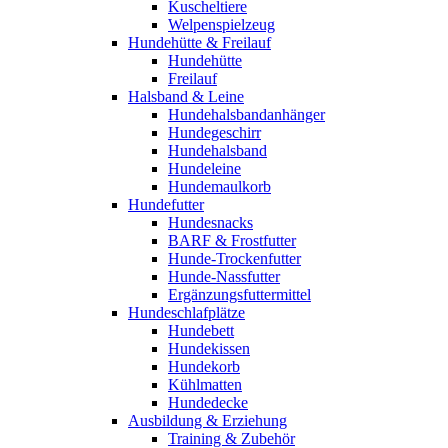
Kuscheltiere
Welpenspielzeug
Hundehütte & Freilauf
Hundehütte
Freilauf
Halsband & Leine
Hundehalsbandanhänger
Hundegeschirr
Hundehalsband
Hundeleine
Hundemaulkorb
Hundefutter
Hundesnacks
BARF & Frostfutter
Hunde-Trockenfutter
Hunde-Nassfutter
Ergänzungsfuttermittel
Hundeschlafplätze
Hundebett
Hundekissen
Hundekorb
Kühlmatten
Hundedecke
Ausbildung & Erziehung
Training & Zubehör