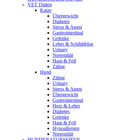
VET Diäten
Katze
Übergewicht
Diabetes
Stress & Angst
Gastrointestinal
Gelenke
Leber & Schilddrüse
Urinary
Nierendiät
Haut & Fell
Zähne
Hund
Zähne
Urinary
Stress & Angst
Übergewicht
Gastrointestinal
Herz & Leber
Diabetes
Gelenke
Haut & Fell
Hypoallergen
Nierendiät
HUNDENATURSEIFEN