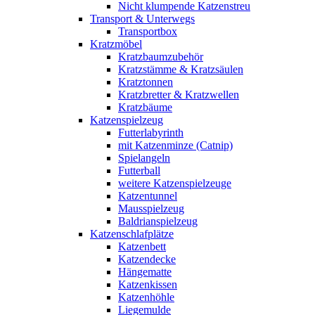
Nicht klumpende Katzenstreu
Transport & Unterwegs
Transportbox
Kratzmöbel
Kratzbaumzubehör
Kratzstämme & Kratzsäulen
Kratztonnen
Kratzbretter & Kratzwellen
Kratzbäume
Katzenspielzeug
Futterlabyrinth
mit Katzenminze (Catnip)
Spielangeln
Futterball
weitere Katzenspielzeuge
Katzentunnel
Mausspielzeug
Baldrianspielzeug
Katzenschlafplätze
Katzenbett
Katzendecke
Hängematte
Katzenkissen
Katzenhöhle
Liegemulde