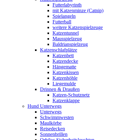
Futterlabyrinth
mit Katzenminze (Catnip)
Spielangeln
Futterball
weitere Katzenspielzeuge
Katzentunnel
Mausspielzeug
Baldrianspielzeug
Katzenschlafplätze
Katzenbett
Katzendecke
Hängematte
Katzenkissen
Katzenhöhle
Liegemulde
Drinnen & Draußen
Katzen-Schutznetz
Katzenklappe
Hund Unterwegs
Unterwegs
Schwimmwesten
Maulkörbe
Reisedecken
Sonnenbrillen
Orbiloc Sicherheitsleuchten