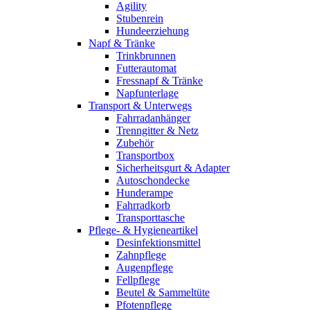
Agility
Stubenrein
Hundeerziehung
Napf & Tränke
Trinkbrunnen
Futterautomat
Fressnapf & Tränke
Napfunterlage
Transport & Unterwegs
Fahrradanhänger
Trenngitter & Netz
Zubehör
Transportbox
Sicherheitsgurt & Adapter
Autoschondecke
Hunderampe
Fahrradkorb
Transporttasche
Pflege- & Hygieneartikel
Desinfektionsmittel
Zahnpflege
Augenpflege
Fellpflege
Beutel & Sammeltüte
Pfotenpflege