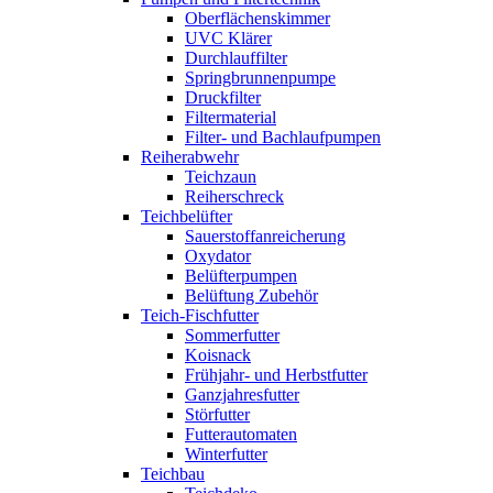
Oberflächenskimmer
UVC Klärer
Durchlauffilter
Springbrunnenpumpe
Druckfilter
Filtermaterial
Filter- und Bachlaufpumpen
Reiherabwehr
Teichzaun
Reiherschreck
Teichbelüfter
Sauerstoffanreicherung
Oxydator
Belüfterpumpen
Belüftung Zubehör
Teich-Fischfutter
Sommerfutter
Koisnack
Frühjahr- und Herbstfutter
Ganzjahresfutter
Störfutter
Futterautomaten
Winterfutter
Teichbau