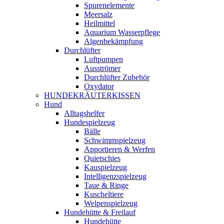
Spurenelemente
Meersalz
Heilmittel
Aquarium Wasserpflege
Algenbekämpfung
Durchlüfter
Luftpumpen
Ausströmer
Durchlüfter Zubehör
Oxydator
HUNDEKRÄUTERKISSEN
Hund
Alltagshelfer
Hundespielzeug
Bälle
Schwimmspielzeug
Apportieren & Werfen
Quietschies
Kauspielzeug
Intelligenzspielzeug
Taue & Ringe
Kuscheltiere
Welpenspielzeug
Hundehütte & Freilauf
Hundehütte