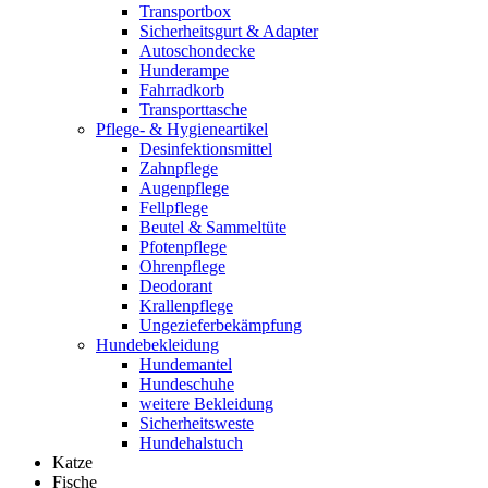
Transportbox
Sicherheitsgurt & Adapter
Autoschondecke
Hunderampe
Fahrradkorb
Transporttasche
Pflege- & Hygieneartikel
Desinfektionsmittel
Zahnpflege
Augenpflege
Fellpflege
Beutel & Sammeltüte
Pfotenpflege
Ohrenpflege
Deodorant
Krallenpflege
Ungezieferbekämpfung
Hundebekleidung
Hundemantel
Hundeschuhe
weitere Bekleidung
Sicherheitsweste
Hundehalstuch
Katze
Fische