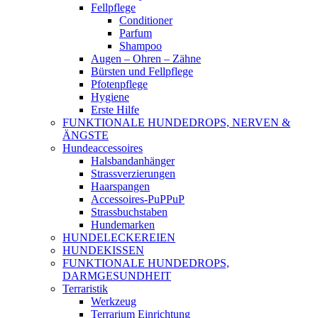
Fellpflege
Conditioner
Parfum
Shampoo
Augen – Ohren – Zähne
Bürsten und Fellpflege
Pfotenpflege
Hygiene
Erste Hilfe
FUNKTIONALE HUNDEDROPS, NERVEN &
ÄNGSTE
Hundeaccessoires
Halsbandanhänger
Strassverzierungen
Haarspangen
Accessoires-PuPPuP
Strassbuchstaben
Hundemarken
HUNDELECKEREIEN
HUNDEKISSEN
FUNKTIONALE HUNDEDROPS,
DARMGESUNDHEIT
Terraristik
Werkzeug
Terrarium Einrichtung