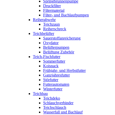
Springbrunnenpumpe
Druckfilter
Filtermaterial
Filter- und Bachlaufpumpen
Reiherabwehr
Teichzaun
Reiherschreck
Teichbelüfter
Sauerstoffanreicherung
Oxydator
Belüfterpumpen
Belüftung Zubehör
Teich-Fischfutter
Sommerfutter
Koisnack
Frühjahr- und Herbstfutter
Ganzjahresfutter
Störfutter
Futterautomaten
Winterfutter
Teichbau
Teichdeko
Schlauchverbinder
Teichschlauch
Wasserfall und Bachlauf