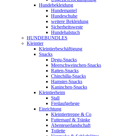
Hundebekleidung
Hundemantel
Hundeschuhe
weitere Bekleidung
Sicherheitsweste
Hundehalstuch
HUNDEBUNDLES
Kleintier
Kleintierbeschäftigung
Snacks
Degu-Snacks
Meerschweinchen-Snacks
Ratten-Snacks
Chinchilla-Snacks
Hamster-Snacks
Kaninchen-Snacks
Kleintierheim
Stall
Freilaufgehege
Einrichtung
Kleintiertreppe & Co
Futternapf & Tränke
Abenteuerlandschaft
Toilette