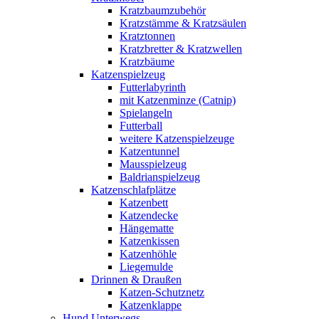
Kratzbaumzubehör
Kratzstämme & Kratzsäulen
Kratztonnen
Kratzbretter & Kratzwellen
Kratzbäume
Katzenspielzeug
Futterlabyrinth
mit Katzenminze (Catnip)
Spielangeln
Futterball
weitere Katzenspielzeuge
Katzentunnel
Mausspielzeug
Baldrianspielzeug
Katzenschlafplätze
Katzenbett
Katzendecke
Hängematte
Katzenkissen
Katzenhöhle
Liegemulde
Drinnen & Draußen
Katzen-Schutznetz
Katzenklappe
Hund Unterwegs