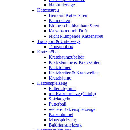
Napfunterlage
Katzenstreu
Bentonit Katzenstreu
Klumpstreu
Biologisch abbaubare Streu
Katzenstreu mit Duft
Nicht klumpende Katzenstreu
Transport & Unterwegs
Transportbox
Kratzmöbel
Kratzbaumzubehör
Kratzstämme & Kratzsäulen
Kratztonnen
Kratzbretter & Kratzwellen
Kratzbäume
Katzenspielzeug
Futterlabyrinth
mit Katzenminze (Catnip)
Spielangeln
Futterball
weitere Katzenspielzeuge
Katzentunnel
Mausspielzeug
Baldrianspielzeug