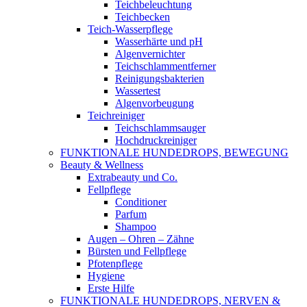
Teichbeleuchtung
Teichbecken
Teich-Wasserpflege
Wasserhärte und pH
Algenvernichter
Teichschlammentferner
Reinigungsbakterien
Wassertest
Algenvorbeugung
Teichreiniger
Teichschlammsauger
Hochdruckreiniger
FUNKTIONALE HUNDEDROPS, BEWEGUNG
Beauty & Wellness
Extrabeauty und Co.
Fellpflege
Conditioner
Parfum
Shampoo
Augen – Ohren – Zähne
Bürsten und Fellpflege
Pfotenpflege
Hygiene
Erste Hilfe
FUNKTIONALE HUNDEDROPS, NERVEN &