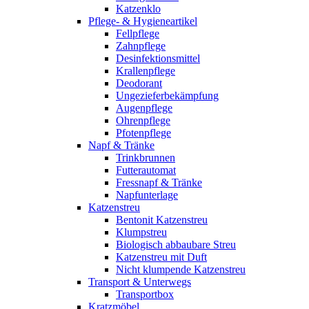
Katzenklo
Pflege- & Hygieneartikel
Fellpflege
Zahnpflege
Desinfektionsmittel
Krallenpflege
Deodorant
Ungezieferbekämpfung
Augenpflege
Ohrenpflege
Pfotenpflege
Napf & Tränke
Trinkbrunnen
Futterautomat
Fressnapf & Tränke
Napfunterlage
Katzenstreu
Bentonit Katzenstreu
Klumpstreu
Biologisch abbaubare Streu
Katzenstreu mit Duft
Nicht klumpende Katzenstreu
Transport & Unterwegs
Transportbox
Kratzmöbel