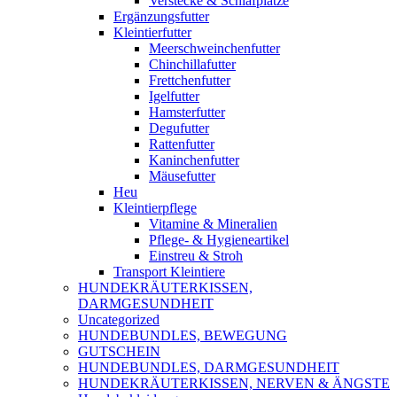
Verstecke & Schlafplätze
Ergänzungsfutter
Kleintierfutter
Meerschweinchenfutter
Chinchillafutter
Frettchenfutter
Igelfutter
Hamsterfutter
Degufutter
Rattenfutter
Kaninchenfutter
Mäusefutter
Heu
Kleintierpflege
Vitamine & Mineralien
Pflege- & Hygieneartikel
Einstreu & Stroh
Transport Kleintiere
HUNDEKRÄUTERKISSEN,
DARMGESUNDHEIT
Uncategorized
HUNDEBUNDLES, BEWEGUNG
GUTSCHEIN
HUNDEBUNDLES, DARMGESUNDHEIT
HUNDEKRÄUTERKISSEN, NERVEN & ÄNGSTE