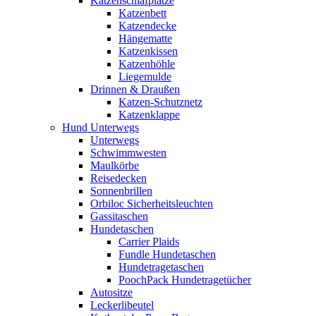
Katzenschlafplätze
Katzenbett
Katzendecke
Hängematte
Katzenkissen
Katzenhöhle
Liegemulde
Drinnen & Draußen
Katzen-Schutznetz
Katzenklappe
Hund Unterwegs
Unterwegs
Schwimmwesten
Maulkörbe
Reisedecken
Sonnenbrillen
Orbiloc Sicherheitsleuchten
Gassitaschen
Hundetaschen
Carrier Plaids
Fundle Hundetaschen
Hundetragetaschen
PoochPack Hundetragetücher
Autositze
Leckerlibeutel