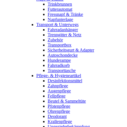
Trinkbrunnen
Futterautomat
Fressnapf & Tränke
Napfunterlage
Transport & Unterwegs
Fahrradanhänger
Trenngitter & Netz
Zubehör
Transportbox
Sicherheitsgurt & Adapter
Autoschondecke
Hunderampe
Fahrradkorb
Transporttasche
Pflege- & Hygieneartikel
Desinfektionsmittel
Zahnpflege
Augenpflege
Fellpflege
Beutel & Sammeltüte
Pfotenpflege
Ohrenpflege
Deodorant
Krallenpflege
Ungezieferbekämpfung