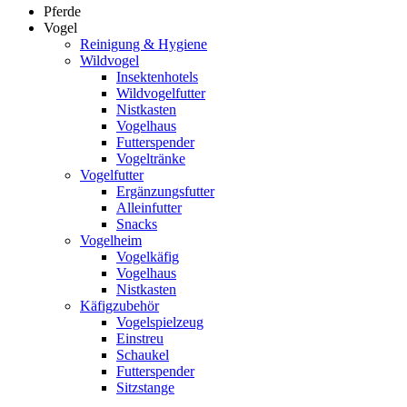
Pferde
Vogel
Reinigung & Hygiene
Wildvogel
Insektenhotels
Wildvogelfutter
Nistkasten
Vogelhaus
Futterspender
Vogeltränke
Vogelfutter
Ergänzungsfutter
Alleinfutter
Snacks
Vogelheim
Vogelkäfig
Vogelhaus
Nistkasten
Käfigzubehör
Vogelspielzeug
Einstreu
Schaukel
Futterspender
Sitzstange