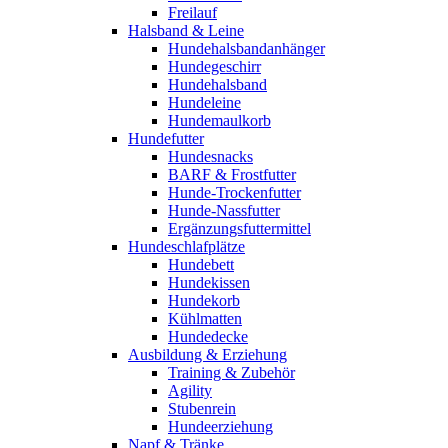
Freilauf
Halsband & Leine
Hundehalsbandanhänger
Hundegeschirr
Hundehalsband
Hundeleine
Hundemaulkorb
Hundefutter
Hundesnacks
BARF & Frostfutter
Hunde-Trockenfutter
Hunde-Nassfutter
Ergänzungsfuttermittel
Hundeschlafplätze
Hundebett
Hundekissen
Hundekorb
Kühlmatten
Hundedecke
Ausbildung & Erziehung
Training & Zubehör
Agility
Stubenrein
Hundeerziehung
Napf & Tränke