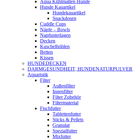
Aqua Kühlmatten Hunde
Hunde Kauartikel
Hundekauartikel
Snackdosen
Cuddle Cups
Näpfe – Bowls
Napfunterlagen
Decken
Kuschelhöhlen
Betten
Kissen
HUNDEDECKEN
DARMGESUNDHEIT, HUNDENATURPULVER
Aquaristik
Filter
Außenfilter
Innenfilter
Filter Zubehör
Filtermaterial
Fischfutter
Tablettenfutter
Sticks & Pellets
Granulat
Spezialfutter
Mixfutter