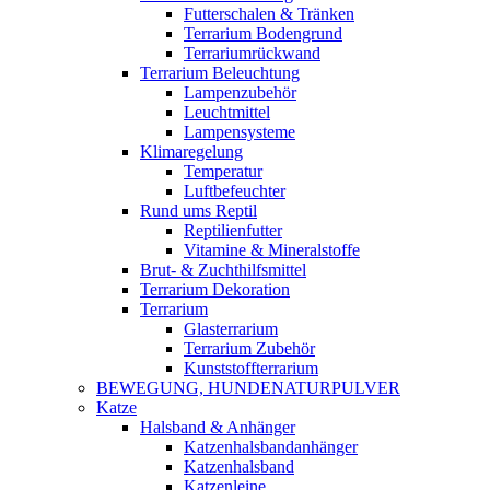
Futterschalen & Tränken
Terrarium Bodengrund
Terrariumrückwand
Terrarium Beleuchtung
Lampenzubehör
Leuchtmittel
Lampensysteme
Klimaregelung
Temperatur
Luftbefeuchter
Rund ums Reptil
Reptilienfutter
Vitamine & Mineralstoffe
Brut- & Zuchthilfsmittel
Terrarium Dekoration
Terrarium
Glasterrarium
Terrarium Zubehör
Kunststoffterrarium
BEWEGUNG, HUNDENATURPULVER
Katze
Halsband & Anhänger
Katzenhalsbandanhänger
Katzenhalsband
Katzenleine