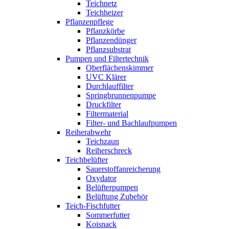
Teichnetz
Teichheizer
Pflanzenpflege
Pflanzkörbe
Pflanzendünger
Pflanzsubstrat
Pumpen und Filtertechnik
Oberflächenskimmer
UVC Klärer
Durchlauffilter
Springbrunnenpumpe
Druckfilter
Filtermaterial
Filter- und Bachlaufpumpen
Reiherabwehr
Teichzaun
Reiherschreck
Teichbelüfter
Sauerstoffanreicherung
Oxydator
Belüfterpumpen
Belüftung Zubehör
Teich-Fischfutter
Sommerfutter
Koisnack