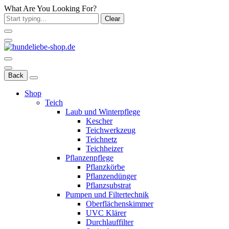
What Are You Looking For?
Clear
Back
Shop
Teich
Laub und Winterpflege
Kescher
Teichwerkzeug
Teichnetz
Teichheizer
Pflanzenpflege
Pflanzkörbe
Pflanzendünger
Pflanzsubstrat
Pumpen und Filtertechnik
Oberflächenskimmer
UVC Klärer
Durchlauffilter