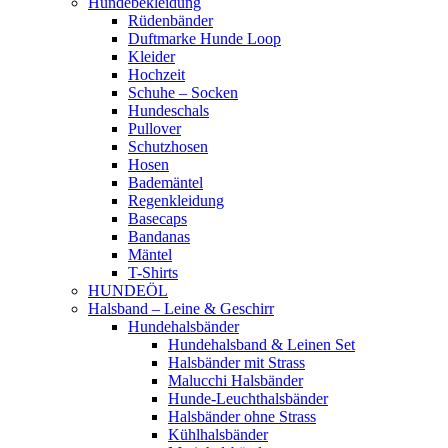
Hundebekleidung
Rüdenbänder
Duftmarke Hunde Loop
Kleider
Hochzeit
Schuhe – Socken
Hundeschals
Pullover
Schutzhosen
Hosen
Bademäntel
Regenkleidung
Basecaps
Bandanas
Mäntel
T-Shirts
HUNDEÖL
Halsband – Leine & Geschirr
Hundehalsbänder
Hundehalsband & Leinen Set
Halsbänder mit Strass
Malucchi Halsbänder
Hunde-Leuchthalsbänder
Halsbänder ohne Strass
Kühlhalsbänder