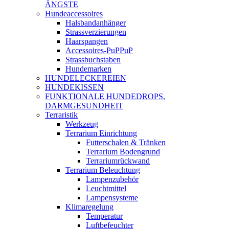
ÄNGSTE
Hundeaccessoires
Halsbandanhänger
Strassverzierungen
Haarspangen
Accessoires-PuPPuP
Strassbuchstaben
Hundemarken
HUNDELECKEREIEN
HUNDEKISSEN
FUNKTIONALE HUNDEDROPS,
DARMGESUNDHEIT
Terraristik
Werkzeug
Terrarium Einrichtung
Futterschalen & Tränken
Terrarium Bodengrund
Terrariumrückwand
Terrarium Beleuchtung
Lampenzubehör
Leuchtmittel
Lampensysteme
Klimaregelung
Temperatur
Luftbefeuchter