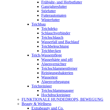
Frühjahr- und Herbstfutter
Ganzjahresfutter
Störfutter
Futterautomaten
Winterfutter
Teichbau
Teichdeko
Schlauchverbinder
Teichschlauch
Wasserfall und Bachlauf
Teichbeleuchtung
Teichbecken
Teich-Wasserpflege
Wasserhärte und pH
Algenvernichter
Teichschlammentferner
Reinigungsbakterien
Wassertest
Algenvorbeugung
Teichreiniger
Teichschlammsauger
Hochdruckreiniger
FUNKTIONALE HUNDEDROPS, BEWEGUNG
Beauty & Wellness
Extrabeauty und Co.