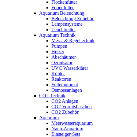
Flockenfutter
Ferienfutter
Aquarium Beleuchtung
Beleuchtung Zubehör
Lampensysteme
Leuchtmittel
Aquarium Technik
Mess- & Regeltechnik
Pumpen
Heizer
Abschäumer
Ozonisator
UVC Wasserklärer
Kühler
Reaktoren
Futterautomat
Osmoseanlagen
CO2 Technik
CO2 Anlagen
CO2 Vorratsflaschen
CO2 Zubehör
Aquarium
Meerwasseraquarium
Nano-Aquarium
Einsteiger-Sets