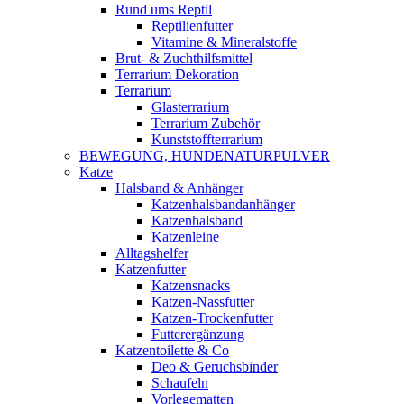
Rund ums Reptil
Reptilienfutter
Vitamine & Mineralstoffe
Brut- & Zuchthilfsmittel
Terrarium Dekoration
Terrarium
Glasterrarium
Terrarium Zubehör
Kunststoffterrarium
BEWEGUNG, HUNDENATURPULVER
Katze
Halsband & Anhänger
Katzenhalsbandanhänger
Katzenhalsband
Katzenleine
Alltagshelfer
Katzenfutter
Katzensnacks
Katzen-Nassfutter
Katzen-Trockenfutter
Futterergänzung
Katzentoilette & Co
Deo & Geruchsbinder
Schaufeln
Vorlegematten