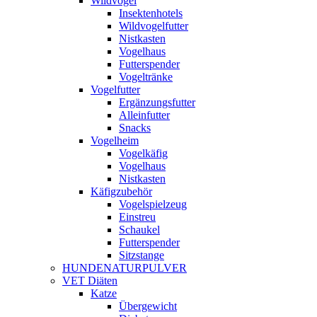
Wildvogel
Insektenhotels
Wildvogelfutter
Nistkasten
Vogelhaus
Futterspender
Vogeltränke
Vogelfutter
Ergänzungsfutter
Alleinfutter
Snacks
Vogelheim
Vogelkäfig
Vogelhaus
Nistkasten
Käfigzubehör
Vogelspielzeug
Einstreu
Schaukel
Futterspender
Sitzstange
HUNDENATURPULVER
VET Diäten
Katze
Übergewicht