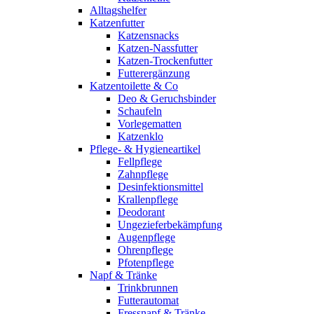
Alltagshelfer
Katzenfutter
Katzensnacks
Katzen-Nassfutter
Katzen-Trockenfutter
Futterergänzung
Katzentoilette & Co
Deo & Geruchsbinder
Schaufeln
Vorlegematten
Katzenklo
Pflege- & Hygieneartikel
Fellpflege
Zahnpflege
Desinfektionsmittel
Krallenpflege
Deodorant
Ungezieferbekämpfung
Augenpflege
Ohrenpflege
Pfotenpflege
Napf & Tränke
Trinkbrunnen
Futterautomat
Fressnapf & Tränke