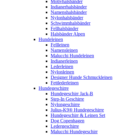
Motivhalsbänder
Indianerhalsbänder
Namenshalsbänder
Nylonhalsbänder
Schwimmhalsbänder
Fellhalsbänder
Halsbänder Alpen
Hundeleinen
Fellleinen
Namensleinen
Malucchi Hundeleinen
Indianerleinen
Lederleinen
Nylonleinen
Designer Hunde Schmuckleinen
Fettlederleinen
Hundegeschirre
Hundegeschirr Jack-B
Step-In Geschirre
Nylongeschirre
Julius-K9® Hundegeschirre
Hundegeschirr & Leinen Set
Dog Copenhagen
Ledergeschirre
Malucchi Hundegeschirr