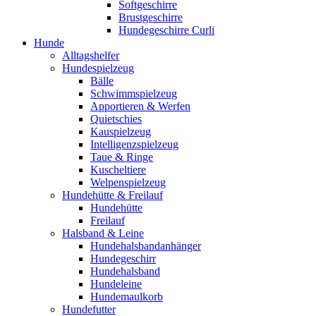
Softgeschirre
Brustgeschirre
Hundegeschirre Curli
Hunde
Alltagshelfer
Hundespielzeug
Bälle
Schwimmspielzeug
Apportieren & Werfen
Quietschies
Kauspielzeug
Intelligenzspielzeug
Taue & Ringe
Kuscheltiere
Welpenspielzeug
Hundehütte & Freilauf
Hundehütte
Freilauf
Halsband & Leine
Hundehalsbandanhänger
Hundegeschirr
Hundehalsband
Hundeleine
Hundemaulkorb
Hundefutter