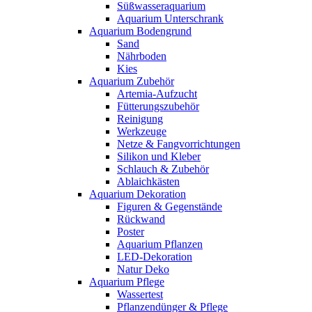
Süßwasseraquarium
Aquarium Unterschrank
Aquarium Bodengrund
Sand
Nährboden
Kies
Aquarium Zubehör
Artemia-Aufzucht
Fütterungszubehör
Reinigung
Werkzeuge
Netze & Fangvorrichtungen
Silikon und Kleber
Schlauch & Zubehör
Ablaichkästen
Aquarium Dekoration
Figuren & Gegenstände
Rückwand
Poster
Aquarium Pflanzen
LED-Dekoration
Natur Deko
Aquarium Pflege
Wassertest
Pflanzendünger & Pflege