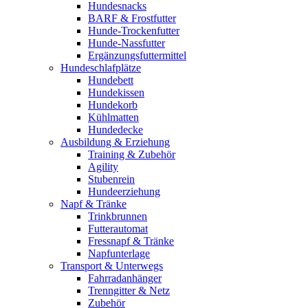
Hundesnacks
BARF & Frostfutter
Hunde-Trockenfutter
Hunde-Nassfutter
Ergänzungsfuttermittel
Hundeschlafplätze
Hundebett
Hundekissen
Hundekorb
Kühlmatten
Hundedecke
Ausbildung & Erziehung
Training & Zubehör
Agility
Stubenrein
Hundeerziehung
Napf & Tränke
Trinkbrunnen
Futterautomat
Fressnapf & Tränke
Napfunterlage
Transport & Unterwegs
Fahrradanhänger
Trenngitter & Netz
Zubehör