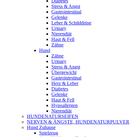
Diabetes
Stress & Angst
Gastrointestinal
Gelenke
Leber & Schilddrüse
Urinary
Nierendiät
Haut & Fell
Zähne
Hund
Zähne
Urinary
Stress & Angst
Übergewicht
Gastrointestinal
Herz & Leber
Diabetes
Gelenke
Haut & Fell
Hypoallergen
Nierendiät
HUNDENATURSEIFEN
NERVEN & ÄNGSTE, HUNDENATURPULVER
Hund Zuhause
Spielzeug