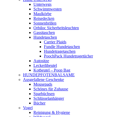
Unterwegs
Schwimmwesten
Maulkörbe
Reisedecken
Sonnenbrillen
Orbiloc Sicherheitsleuchten
Gassitaschen
Hundetaschen
Carrier Plaids
Fundle Hundetaschen
Hundetragetaschen
PoochPack Hundetragetücher
Autositze
Leckerlibeutel
Kotbeutel – Poop Bag
HUNDEPFOTENBALSAME
Ausgefallene Geschenke
Mousepads
Schönes für Zuhause
Sparbüchsen
Schlüsselanhänger
Bücher
Vogel
Reinigung & Hygiene