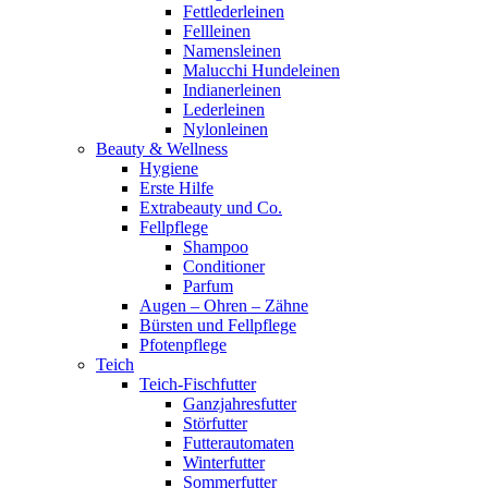
Fettlederleinen
Fellleinen
Namensleinen
Malucchi Hundeleinen
Indianerleinen
Lederleinen
Nylonleinen
Beauty & Wellness
Hygiene
Erste Hilfe
Extrabeauty und Co.
Fellpflege
Shampoo
Conditioner
Parfum
Augen – Ohren – Zähne
Bürsten und Fellpflege
Pfotenpflege
Teich
Teich-Fischfutter
Ganzjahresfutter
Störfutter
Futterautomaten
Winterfutter
Sommerfutter