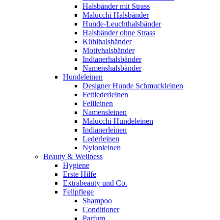
Halsbänder mit Strass
Malucchi Halsbänder
Hunde-Leuchthalsbänder
Halsbänder ohne Strass
Kühlhalsbänder
Motivhalsbänder
Indianerhalsbänder
Namenshalsbänder
Hundeleinen
Designer Hunde Schmuckleinen
Fettlederleinen
Fellleinen
Namensleinen
Malucchi Hundeleinen
Indianerleinen
Lederleinen
Nylonleinen
Beauty & Wellness
Hygiene
Erste Hilfe
Extrabeauty und Co.
Fellpflege
Shampoo
Conditioner
Parfum