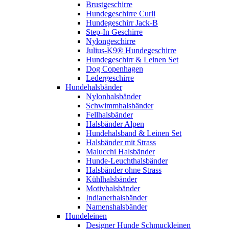
Brustgeschirre
Hundegeschirre Curli
Hundegeschirr Jack-B
Step-In Geschirre
Nylongeschirre
Julius-K9® Hundegeschirre
Hundegeschirr & Leinen Set
Dog Copenhagen
Ledergeschirre
Hundehalsbänder
Nylonhalsbänder
Schwimmhalsbänder
Fellhalsbänder
Halsbänder Alpen
Hundehalsband & Leinen Set
Halsbänder mit Strass
Malucchi Halsbänder
Hunde-Leuchthalsbänder
Halsbänder ohne Strass
Kühlhalsbänder
Motivhalsbänder
Indianerhalsbänder
Namenshalsbänder
Hundeleinen
Designer Hunde Schmuckleinen