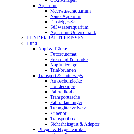
CO2 Anlagen
Aquarium
Meerwasseraquarium
Nano-Aquarium
Einsteiger-Sets
Süßwasseraquarium
Aquarium Unterschrank
HUNDEKRÄUTERKISSEN
Hund
Napf & Tränke
Futterautomat
Fressnapf & Tränke
Napfunterlage
Trinkbrunnen
Transport & Unterwegs
Autoschondecke
Hunderampe
Fahrradkorb
Transporttasche
Fahrradanhänger
Trenngitter & Netz
Zubehör
Transportbox
Sicherheitsgurt & Adapter
Pflege- & Hygieneartikel