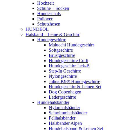
Hochzeit
Schuhe – Socken
Hundeschals
Pullover
Schutzhosen
HUNDEÖL
Halsband – Leine & Geschirr
Hundegeschirre
Malucchi Hundegeschirr
Softgeschirre
Brustgeschirre
Hundegeschirre Curli
Hundegeschirr Jack-B
Step-In Geschirre
Nylongeschirre
Julius-K9® Hundegeschirre
Hundegeschirr & Leinen Set
Dog Copenhagen
Ledergeschirre
Hundehalsbänder
Nylonhalsbänder
Schwimmhalsbänder
Fellhalsbänder
Halsbänder Alpen
Hundehalsband & Leinen Set