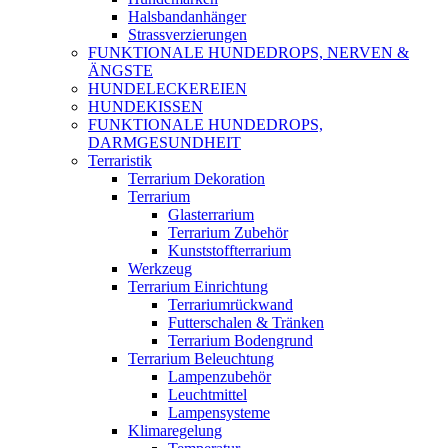
Halsbandanhänger
Strassverzierungen
FUNKTIONALE HUNDEDROPS, NERVEN &
ÄNGSTE
HUNDELECKEREIEN
HUNDEKISSEN
FUNKTIONALE HUNDEDROPS,
DARMGESUNDHEIT
Terraristik
Terrarium Dekoration
Terrarium
Glasterrarium
Terrarium Zubehör
Kunststoffterrarium
Werkzeug
Terrarium Einrichtung
Terrariumrückwand
Futterschalen & Tränken
Terrarium Bodengrund
Terrarium Beleuchtung
Lampenzubehör
Leuchtmittel
Lampensysteme
Klimaregelung