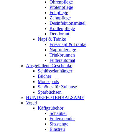
Ohrenpflege
Pfotenpflege
Fellpflege
Zahnpflege
Desinfektionsmittel
Krallenpflege
Deodorant
Napf & Tränke
Fressnapf & Tränke
Napfunterlage
Trinkbrunnen
Futterautomat
Ausgefallene Geschenke
Schlüsselanhänger
Bücher
Mousepads
Schönes für Zuhause
Sparbüchsen
HUNDEPFOTENBALSAME
Vogel
Käfigzubehör
Schaukel
Futterspender
Sitzstange
Einstreu