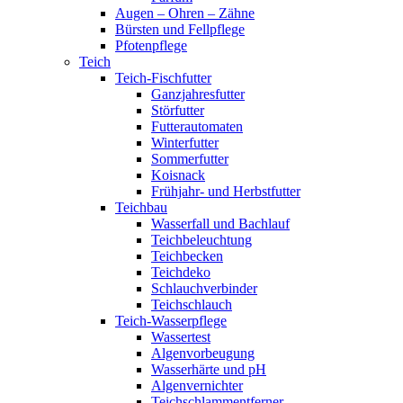
Augen – Ohren – Zähne
Bürsten und Fellpflege
Pfotenpflege
Teich
Teich-Fischfutter
Ganzjahresfutter
Störfutter
Futterautomaten
Winterfutter
Sommerfutter
Koisnack
Frühjahr- und Herbstfutter
Teichbau
Wasserfall und Bachlauf
Teichbeleuchtung
Teichbecken
Teichdeko
Schlauchverbinder
Teichschlauch
Teich-Wasserpflege
Wassertest
Algenvorbeugung
Wasserhärte und pH
Algenvernichter
Teichschlammentferner