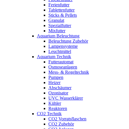
Ferienfutter
Tablettenfutter
Sticks & Pellets
Granulat
Spezialfutter
Mixfutter
Aquarium Beleuchtung
Beleuchtung Zubehör
Lampensysteme
Leuchtmittel
Aquarium Technik
Futterautomat
Osmoseanlagen
Mess- & Regeltechnik
Pumpen
Heizer
Abschäumer
Ozonisator
UVC Wasserklärer
Kühler
Reaktoren
CO2 Technik
CO2 Vorratsflaschen
CO2 Zubehör