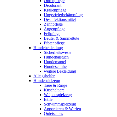
Ohrenpflege
Deodorant
Krallenpflege
Ungezieferbekämpfung
Desinfektionsmittel
Zahnpflege
Augenpflege
Fellpflege
Beutel & Sammeltüte
Pfotenpflege
Hundebekleidung
Sicherheitsweste
Hundehalstuch
Hundemantel
Hundeschuhe
weitere Bekleidung
Alltagshelfer
Hundespielzeug
Taue & Ringe
Kuscheltiere
Welpenspielzeug
Bälle
Schwimmspielzeug
Apportieren & Werfen
Quietschies