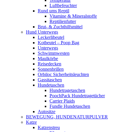
Temperatur
Luftbefeuchter
Rund ums Reptil
Vitamine & Mineralstoffe
Reptilienfutter
Brut- & Zuchthilfsmittel
Hund Unterwegs
Leckerlibeutel
Kotbeutel – Poop Bag
Unterwegs
Schwimmwesten
Maulkörbe
Reisedecken
Sonnenbrillen
Orbiloc Sicherheitsleuchten
Gassitaschen
Hundetaschen
Hundetragetaschen
PoochPack Hundetragetücher
Carrier Plaids
Fundle Hundetaschen
Autositze
BEWEGUNG, HUNDENATURPULVER
Katze
Katzenstreu