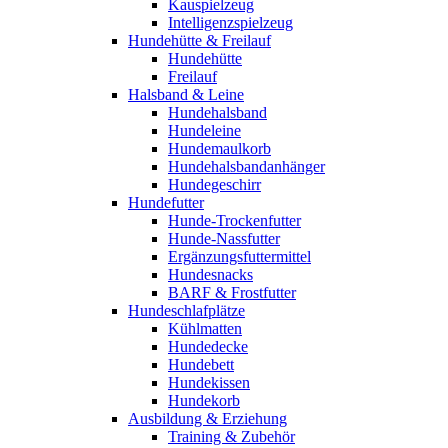
Kauspielzeug
Intelligenzspielzeug
Hundehütte & Freilauf
Hundehütte
Freilauf
Halsband & Leine
Hundehalsband
Hundeleine
Hundemaulkorb
Hundehalsbandanhänger
Hundegeschirr
Hundefutter
Hunde-Trockenfutter
Hunde-Nassfutter
Ergänzungsfuttermittel
Hundesnacks
BARF & Frostfutter
Hundeschlafplätze
Kühlmatten
Hundedecke
Hundebett
Hundekissen
Hundekorb
Ausbildung & Erziehung
Training & Zubehör