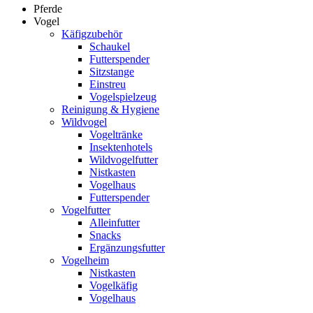
Pferde
Vogel
Käfigzubehör
Schaukel
Futterspender
Sitzstange
Einstreu
Vogelspielzeug
Reinigung & Hygiene
Wildvogel
Vogeltränke
Insektenhotels
Wildvogelfutter
Nistkasten
Vogelhaus
Futterspender
Vogelfutter
Alleinfutter
Snacks
Ergänzungsfutter
Vogelheim
Nistkasten
Vogelkäfig
Vogelhaus