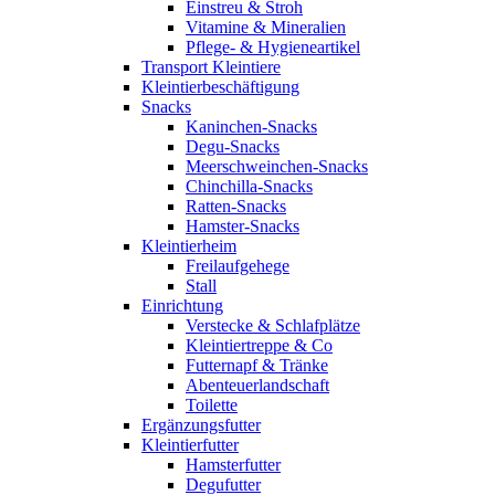
Einstreu & Stroh
Vitamine & Mineralien
Pflege- & Hygieneartikel
Transport Kleintiere
Kleintierbeschäftigung
Snacks
Kaninchen-Snacks
Degu-Snacks
Meerschweinchen-Snacks
Chinchilla-Snacks
Ratten-Snacks
Hamster-Snacks
Kleintierheim
Freilaufgehege
Stall
Einrichtung
Verstecke & Schlafplätze
Kleintiertreppe & Co
Futternapf & Tränke
Abenteuerlandschaft
Toilette
Ergänzungsfutter
Kleintierfutter
Hamsterfutter
Degufutter