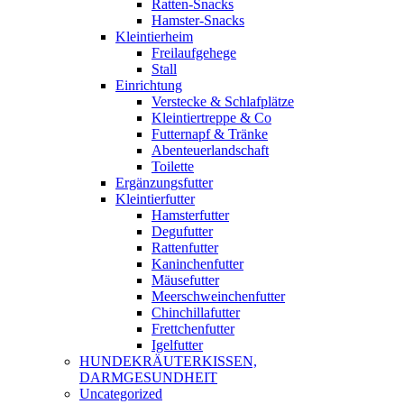
Ratten-Snacks
Hamster-Snacks
Kleintierheim
Freilaufgehege
Stall
Einrichtung
Verstecke & Schlafplätze
Kleintiertreppe & Co
Futternapf & Tränke
Abenteuerlandschaft
Toilette
Ergänzungsfutter
Kleintierfutter
Hamsterfutter
Degufutter
Rattenfutter
Kaninchenfutter
Mäusefutter
Meerschweinchenfutter
Chinchillafutter
Frettchenfutter
Igelfutter
HUNDEKRÄUTERKISSEN,
DARMGESUNDHEIT
Uncategorized