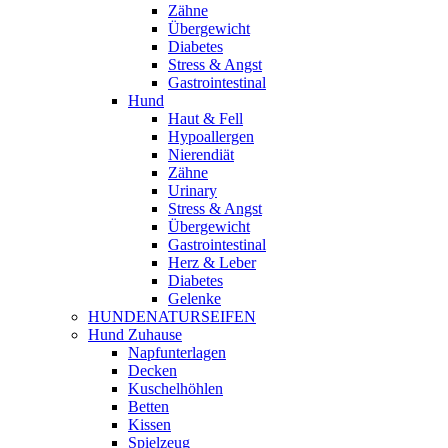
Zähne
Übergewicht
Diabetes
Stress & Angst
Gastrointestinal
Hund
Haut & Fell
Hypoallergen
Nierendiät
Zähne
Urinary
Stress & Angst
Übergewicht
Gastrointestinal
Herz & Leber
Diabetes
Gelenke
HUNDENATURSEIFEN
Hund Zuhause
Napfunterlagen
Decken
Kuschelhöhlen
Betten
Kissen
Spielzeug