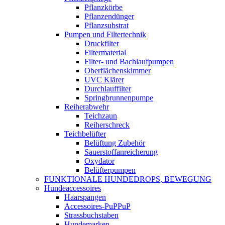
Pflanzkörbe
Pflanzendünger
Pflanzsubstrat
Pumpen und Filtertechnik
Druckfilter
Filtermaterial
Filter- und Bachlaufpumpen
Oberflächenskimmer
UVC Klärer
Durchlauffilter
Springbrunnenpumpe
Reiherabwehr
Teichzaun
Reiherschreck
Teichbelüfter
Belüftung Zubehör
Sauerstoffanreicherung
Oxydator
Belüfterpumpen
FUNKTIONALE HUNDEDROPS, BEWEGUNG
Hundeaccessoires
Haarspangen
Accessoires-PuPPuP
Strassbuchstaben
Hundemarken