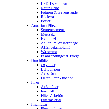
LED-Dekoration
Natur Deko
Figuren & Gegenstände
Rückwand
Poster
Aquarium Pflege
Spurenelemente
Meersalz
Heilmittel
Aquarium Wasserpflege
Algenbekämpfung
Wassertest
Pflanzendünger & Pflege
Durchlüfter
Oxydator
Luftpumpen
Ausströmer
Durchlüfter Zubehör
Filter
Außenfilter
Innenfilter
Filter Zubehör
Filtermaterial
Fischfutter
Flockenfutter