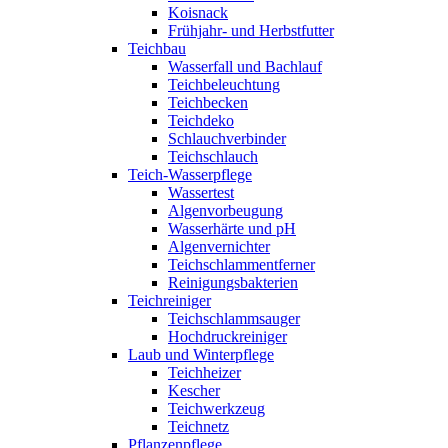
Koisnack
Frühjahr- und Herbstfutter
Teichbau
Wasserfall und Bachlauf
Teichbeleuchtung
Teichbecken
Teichdeko
Schlauchverbinder
Teichschlauch
Teich-Wasserpflege
Wassertest
Algenvorbeugung
Wasserhärte und pH
Algenvernichter
Teichschlammentferner
Reinigungsbakterien
Teichreiniger
Teichschlammsauger
Hochdruckreiniger
Laub und Winterpflege
Teichheizer
Kescher
Teichwerkzeug
Teichnetz
Pflanzenpflege