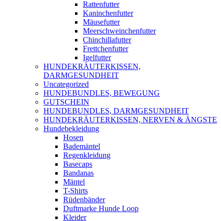
Rattenfutter
Kaninchenfutter
Mäusefutter
Meerschweinchenfutter
Chinchillafutter
Frettchenfutter
Igelfutter
HUNDEKRÄUTERKISSEN,
DARMGESUNDHEIT
Uncategorized
HUNDEBUNDLES, BEWEGUNG
GUTSCHEIN
HUNDEBUNDLES, DARMGESUNDHEIT
HUNDEKRÄUTERKISSEN, NERVEN & ÄNGSTE
Hundebekleidung
Hosen
Bademäntel
Regenkleidung
Basecaps
Bandanas
Mäntel
T-Shirts
Rüdenbänder
Duftmarke Hunde Loop
Kleider