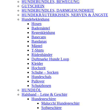
HUNDEBUNDLES, BEWEGUNG
GUTSCHEIN
HUNDEBUNDLES, DARMGESUNDHEIT
HUNDEKRÄUTERKISSEN, NERVEN & ÄNGSTE
Hundebekleidung
Hosen
Bademäntel
Regenkleidung
Basecaps
Bandanas
Mäntel
T-Shirts
Rüdenbänder
Duftmarke Hunde Loop
Kleider
Hochzeit
Schuhe – Socken
Hundeschals
Pullover
Schutzhosen
HUNDEÖL
Halsband – Leine & Geschirr
Hundegeschirre
Malucchi Hundegeschirr
Softgeschirre