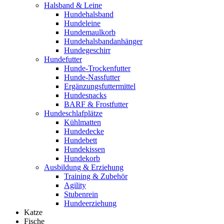
Halsband & Leine
Hundehalsband
Hundeleine
Hundemaulkorb
Hundehalsbandanhänger
Hundegeschirr
Hundefutter
Hunde-Trockenfutter
Hunde-Nassfutter
Ergänzungsfuttermittel
Hundesnacks
BARF & Frostfutter
Hundeschlafplätze
Kühlmatten
Hundedecke
Hundebett
Hundekissen
Hundekorb
Ausbildung & Erziehung
Training & Zubehör
Agility
Stubenrein
Hundeerziehung
Katze
Fische