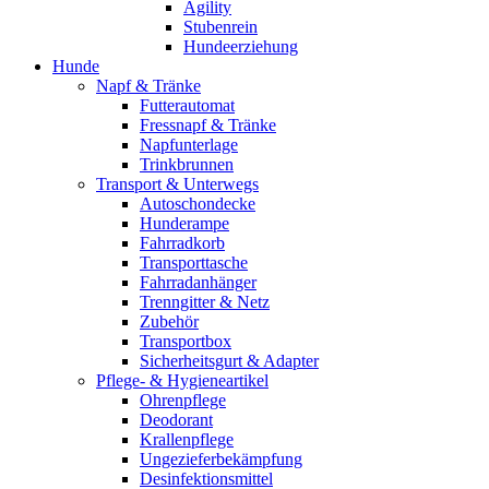
Agility
Stubenrein
Hundeerziehung
Hunde
Napf & Tränke
Futterautomat
Fressnapf & Tränke
Napfunterlage
Trinkbrunnen
Transport & Unterwegs
Autoschondecke
Hunderampe
Fahrradkorb
Transporttasche
Fahrradanhänger
Trenngitter & Netz
Zubehör
Transportbox
Sicherheitsgurt & Adapter
Pflege- & Hygieneartikel
Ohrenpflege
Deodorant
Krallenpflege
Ungezieferbekämpfung
Desinfektionsmittel