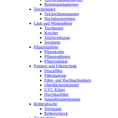
Reinigungsbakterien
Teichreiniger
Teichschlammsauger
Hochdruckreiniger
Laub und Winterpflege
Teichheizer
Kescher
Teichwerkzeug
Teichnetz
Pflanzenpflege
Pflanzkörbe
Pflanzendünger
Pflanzsubstrat
Pumpen und Filtertechnik
Druckfilter
Filtermaterial
Filter- und Bachlaufpumpen
Oberflächenskimmer
UVC Klärer
Durchlauffilter
Springbrunnenpumpe
Reiherabwehr
Teichzaun
Reiherschreck