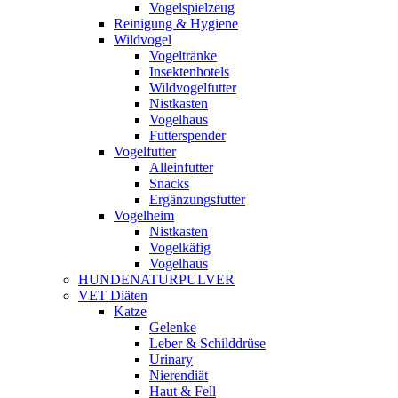
Vogelspielzeug
Reinigung & Hygiene
Wildvogel
Vogeltränke
Insektenhotels
Wildvogelfutter
Nistkasten
Vogelhaus
Futterspender
Vogelfutter
Alleinfutter
Snacks
Ergänzungsfutter
Vogelheim
Nistkasten
Vogelkäfig
Vogelhaus
HUNDENATURPULVER
VET Diäten
Katze
Gelenke
Leber & Schilddrüse
Urinary
Nierendiät
Haut & Fell