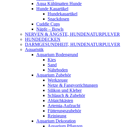
Aqua Kühlmatten Hunde
Hunde Kauartikel
Hundekauartikel
Snackdosen
Cuddle Cups
Näpfe – Bowls
NERVEN & ÄNGSTE, HUNDENATURPULVER
HUNDEDECKEN
DARMGESUNDHEIT, HUNDENATURPULVER
Aquaristik
Aquarium Bodengrund
Kies
Sand
Nährboden
Aquarium Zubehör
Werkzeuge
Netze & Fangvorrichtungen
Silikon und Kleber
Schlauch & Zubehör
Ablaichkästen
Artemia-Aufzucht
Fütterungszubehör
Reinigung
Aquarium Dekoration
Aquarium Pflanzen