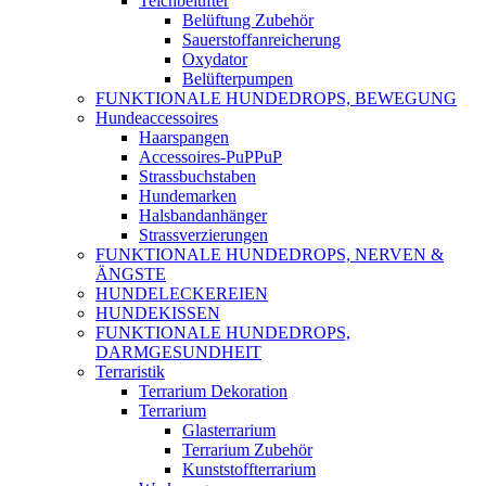
Teichbelüfter
Belüftung Zubehör
Sauerstoffanreicherung
Oxydator
Belüfterpumpen
FUNKTIONALE HUNDEDROPS, BEWEGUNG
Hundeaccessoires
Haarspangen
Accessoires-PuPPuP
Strassbuchstaben
Hundemarken
Halsbandanhänger
Strassverzierungen
FUNKTIONALE HUNDEDROPS, NERVEN &
ÄNGSTE
HUNDELECKEREIEN
HUNDEKISSEN
FUNKTIONALE HUNDEDROPS,
DARMGESUNDHEIT
Terraristik
Terrarium Dekoration
Terrarium
Glasterrarium
Terrarium Zubehör
Kunststoffterrarium