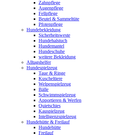
Zahnpflege
Augenpflege
Fellpflege
Beutel & Sammeltüte
Pfotenpflege
Hundebekleidung
Sicherheitsweste
Hundehalstuch
Hundemantel
Hundeschuhe
weitere Bekleidung
Alltagshelfer
Hundespielzeug
Taue & Ringe
Kuscheltiere
Welpenspielzeug
Bälle
Schwimmspielzeug
Apportieren & Werfen
Quietschies
Kauspielzeug
Intelligenzspielzeug
Hundehütte & Freilauf
Hundehütte
Freilauf