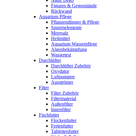
Natur Deko
Figuren & Gegenstände
Rückwand
Aquarium Pflege
Pflanzendünger & Pflege
Spurenelemente
Meersalz
Heilmittel
Aquarium Wasserpflege
Algenbekämpfung
Wassertest
Durchlüfter
Durchlüfter Zubehör
Oxydator
Luftpumpen
Ausströmer
Filter
Filter Zubehör
Filtermaterial
Außenfilter
Innenfilter
Fischfutter
Flockenfutter
Ferienfutter
Tablettenfutter