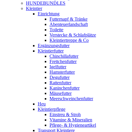
HUNDEBUNDLES
Kleintier
Einrichtung
Futternapf & Tränke
Abenteuerlandschaft
Toilette
Verstecke & Schlafplätze
Kleintiertreppe & Co
Ergänzungsfutter
Kleintierfutter
Chinchillafutter
Frettchenfutter
Igelfutter
Hamsterfutter
Degufutter
Rattenfutter
Kaninchenfutter
Mäusefutter
Meerschweinchenfutter
Heu
Kleintierpflege
Einstreu & Stroh
Vitamine & Mineralien
Pflege- & Hygieneartikel
Transport Kleintiere