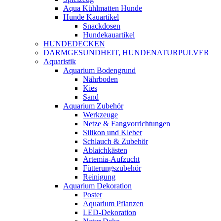
Aqua Kühlmatten Hunde
Hunde Kauartikel
Snackdosen
Hundekauartikel
HUNDEDECKEN
DARMGESUNDHEIT, HUNDENATURPULVER
Aquaristik
Aquarium Bodengrund
Nährboden
Kies
Sand
Aquarium Zubehör
Werkzeuge
Netze & Fangvorrichtungen
Silikon und Kleber
Schlauch & Zubehör
Ablaichkästen
Artemia-Aufzucht
Fütterungszubehör
Reinigung
Aquarium Dekoration
Poster
Aquarium Pflanzen
LED-Dekoration