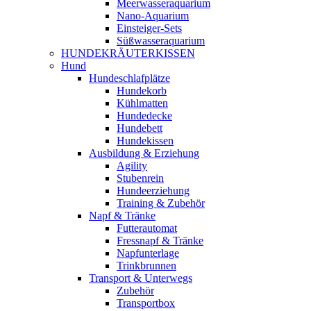
Meerwasseraquarium
Nano-Aquarium
Einsteiger-Sets
Süßwasseraquarium
HUNDEKRÄUTERKISSEN
Hund
Hundeschlafplätze
Hundekorb
Kühlmatten
Hundedecke
Hundebett
Hundekissen
Ausbildung & Erziehung
Agility
Stubenrein
Hundeerziehung
Training & Zubehör
Napf & Tränke
Futterautomat
Fressnapf & Tränke
Napfunterlage
Trinkbrunnen
Transport & Unterwegs
Zubehör
Transportbox