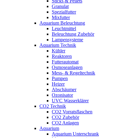
Sticks & Pellets
Granulat
Spezialfutter
Mixfutter
Aquarium Beleuchtung
Leuchtmittel
Beleuchtung Zubehör
Lampensysteme
Aquarium Technik
Kühler
Reaktoren
Futterautomat
Osmoseanlagen
Mess- & Regeltechnik
Pumpen
Heizer
Abschäumer
Ozonisator
UVC Wasserklärer
CO2 Technik
CO2 Vorratsflaschen
CO2 Zubehör
CO2 Anlagen
Aquarium
Aquarium Unterschrank