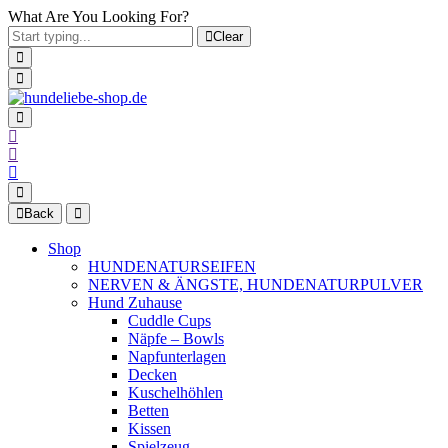
What Are You Looking For?
Clear
Back
Shop
HUNDENATURSEIFEN
NERVEN & ÄNGSTE, HUNDENATURPULVER
Hund Zuhause
Cuddle Cups
Näpfe – Bowls
Napfunterlagen
Decken
Kuschelhöhlen
Betten
Kissen
Spielzeug