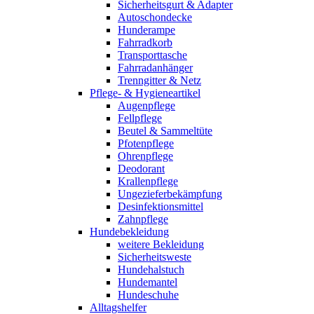
Sicherheitsgurt & Adapter
Autoschondecke
Hunderampe
Fahrradkorb
Transporttasche
Fahrradanhänger
Trenngitter & Netz
Pflege- & Hygieneartikel
Augenpflege
Fellpflege
Beutel & Sammeltüte
Pfotenpflege
Ohrenpflege
Deodorant
Krallenpflege
Ungezieferbekämpfung
Desinfektionsmittel
Zahnpflege
Hundebekleidung
weitere Bekleidung
Sicherheitsweste
Hundehalstuch
Hundemantel
Hundeschuhe
Alltagshelfer