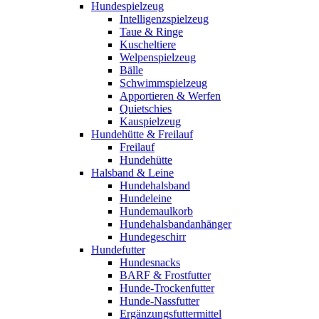
Hundespielzeug
Intelligenzspielzeug
Taue & Ringe
Kuscheltiere
Welpenspielzeug
Bälle
Schwimmspielzeug
Apportieren & Werfen
Quietschies
Kauspielzeug
Hundehütte & Freilauf
Freilauf
Hundehütte
Halsband & Leine
Hundehalsband
Hundeleine
Hundemaulkorb
Hundehalsbandanhänger
Hundegeschirr
Hundefutter
Hundesnacks
BARF & Frostfutter
Hunde-Trockenfutter
Hunde-Nassfutter
Ergänzungsfuttermittel