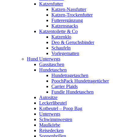
Katzenfutter
Katzen-Nassfutter
Katzen-Trockenfutter
Futterergänzung
Katzensnacks
Katzentoilette & Co
Katzenklo
Deo & Geruchsbinder
Schaufeln
Vorlegematten
Hund Unterwegs
Gassitaschen
Hundetaschen
Hundetragetaschen
PoochPack Hundetragetücher
Carrier Plaids
Fundle Hundetaschen
Autositze
Leckerlibeutel
Kotbeutel – Poop Bag
Unterwegs
Schwimmwesten
Maulkörbe
Reisedecken
Sonnenbrillen