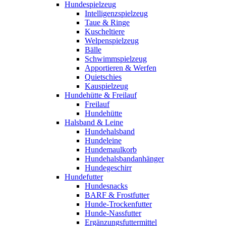
Hundespielzeug
Intelligenzspielzeug
Taue & Ringe
Kuscheltiere
Welpenspielzeug
Bälle
Schwimmspielzeug
Apportieren & Werfen
Quietschies
Kauspielzeug
Hundehütte & Freilauf
Freilauf
Hundehütte
Halsband & Leine
Hundehalsband
Hundeleine
Hundemaulkorb
Hundehalsbandanhänger
Hundegeschirr
Hundefutter
Hundesnacks
BARF & Frostfutter
Hunde-Trockenfutter
Hunde-Nassfutter
Ergänzungsfuttermittel