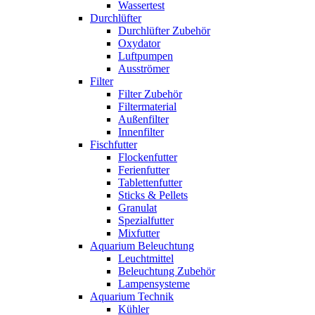
Wassertest
Durchlüfter
Durchlüfter Zubehör
Oxydator
Luftpumpen
Ausströmer
Filter
Filter Zubehör
Filtermaterial
Außenfilter
Innenfilter
Fischfutter
Flockenfutter
Ferienfutter
Tablettenfutter
Sticks & Pellets
Granulat
Spezialfutter
Mixfutter
Aquarium Beleuchtung
Leuchtmittel
Beleuchtung Zubehör
Lampensysteme
Aquarium Technik
Kühler