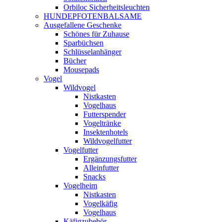
Orbiloc Sicherheitsleuchten
HUNDEPFOTENBALSAME
Ausgefallene Geschenke
Schönes für Zuhause
Sparbüchsen
Schlüsselanhänger
Bücher
Mousepads
Vogel
Wildvogel
Nistkasten
Vogelhaus
Futterspender
Vogeltränke
Insektenhotels
Wildvogelfutter
Vogelfutter
Ergänzungsfutter
Alleinfutter
Snacks
Vogelheim
Nistkasten
Vogelkäfig
Vogelhaus
Käfigzubehör