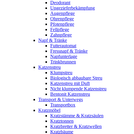
Deodorant
Ungezieferbekämpfung
Augenpflege
Ohrenpflege
Pfotenpflege
Fellpflege
Zahnpflege
Napf & Tränke
Futterautomat
Fressnapf & Tränke
Napfunterlage
Trinkbrunnen
Katzenstreu
Klumpstreu
Biologisch abbaubare Streu
Katzenstreu mit Duft
Nicht klumpende Katzenstreu
Bentonit Katzenstreu
Transport & Unterwegs
Transportbox
Kratzmöbel
Kratzstämme & Kratzsäulen
Kratztonnen
Kratzbretter & Kratzwellen
Kratzbäume