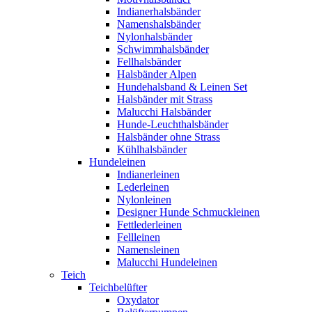
Indianerhalsbänder
Namenshalsbänder
Nylonhalsbänder
Schwimmhalsbänder
Fellhalsbänder
Halsbänder Alpen
Hundehalsband & Leinen Set
Halsbänder mit Strass
Malucchi Halsbänder
Hunde-Leuchthalsbänder
Halsbänder ohne Strass
Kühlhalsbänder
Hundeleinen
Indianerleinen
Lederleinen
Nylonleinen
Designer Hunde Schmuckleinen
Fettlederleinen
Fellleinen
Namensleinen
Malucchi Hundeleinen
Teich
Teichbelüfter
Oxydator