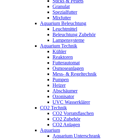
Sticks & Pellets
Granulat
Spezialfutter
Mixfutter
Aquarium Beleuchtung
Leuchtmittel
Beleuchtung Zubehör
Lampensysteme
Aquarium Technik
Kühler
Reaktoren
Futterautomat
Osmoseanlagen
Mess- & Regeltechnik
Pumpen
Heizer
Abschäumer
Ozonisator
UVC Wasserklärer
CO2 Technik
CO2 Vorratsflaschen
CO2 Zubehör
CO2 Anlagen
Aquarium
Aquarium Unterschrank