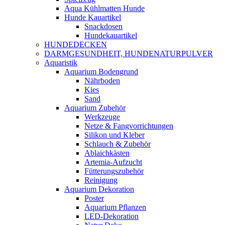
Aqua Kühlmatten Hunde
Hunde Kauartikel
Snackdosen
Hundekauartikel
HUNDEDECKEN
DARMGESUNDHEIT, HUNDENATURPULVER
Aquaristik
Aquarium Bodengrund
Nährboden
Kies
Sand
Aquarium Zubehör
Werkzeuge
Netze & Fangvorrichtungen
Silikon und Kleber
Schlauch & Zubehör
Ablaichkästen
Artemia-Aufzucht
Fütterungszubehör
Reinigung
Aquarium Dekoration
Poster
Aquarium Pflanzen
LED-Dekoration