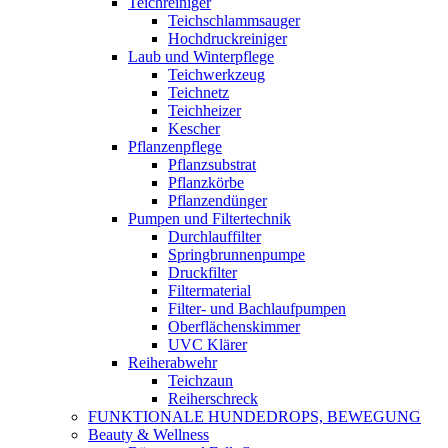
Teichreiniger
Teichschlammsauger
Hochdruckreiniger
Laub und Winterpflege
Teichwerkzeug
Teichnetz
Teichheizer
Kescher
Pflanzenpflege
Pflanzsubstrat
Pflanzkörbe
Pflanzendünger
Pumpen und Filtertechnik
Durchlauffilter
Springbrunnenpumpe
Druckfilter
Filtermaterial
Filter- und Bachlaufpumpen
Oberflächenskimmer
UVC Klärer
Reiherabwehr
Teichzaun
Reiherschreck
FUNKTIONALE HUNDEDROPS, BEWEGUNG
Beauty & Wellness