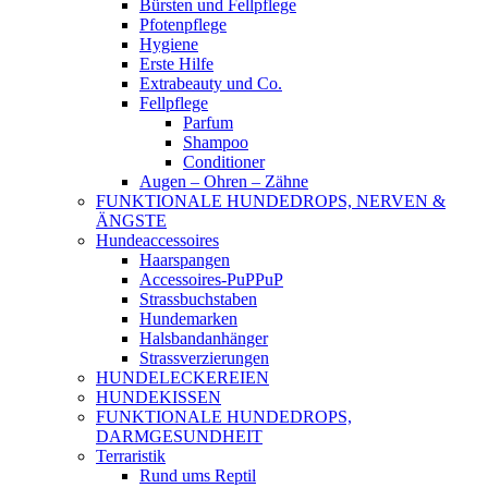
Bürsten und Fellpflege
Pfotenpflege
Hygiene
Erste Hilfe
Extrabeauty und Co.
Fellpflege
Parfum
Shampoo
Conditioner
Augen – Ohren – Zähne
FUNKTIONALE HUNDEDROPS, NERVEN &
ÄNGSTE
Hundeaccessoires
Haarspangen
Accessoires-PuPPuP
Strassbuchstaben
Hundemarken
Halsbandanhänger
Strassverzierungen
HUNDELECKEREIEN
HUNDEKISSEN
FUNKTIONALE HUNDEDROPS,
DARMGESUNDHEIT
Terraristik
Rund ums Reptil