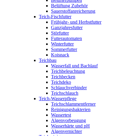
Belüfterpumpen
Belüftung Zubehör
Sauerstoffanreicherung
Teich-Fischfutter
Frühjahr- und Herbstfutter
Ganzjahresfutter
Störfutter
Futterautomaten
Winterfutter
Sommerfutter
Koisnack
Teichbau
Wasserfall und Bachlauf
Teichbeleuchtung
Teichbecken
Teichdeko
Schlauchverbinder
Teichschlauch
Teich-Wasserpflege
Teichschlammentferner
Reinigungsbakterien
Wassertest
Algenvorbeugung
Wasserhärte und pH
Algenvernichter