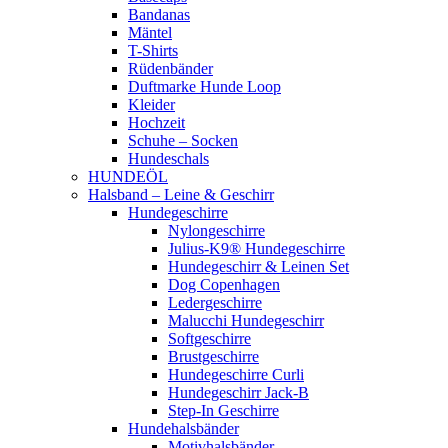
Bandanas
Mäntel
T-Shirts
Rüdenbänder
Duftmarke Hunde Loop
Kleider
Hochzeit
Schuhe – Socken
Hundeschals
HUNDEÖL
Halsband – Leine & Geschirr
Hundegeschirre
Nylongeschirre
Julius-K9® Hundegeschirre
Hundegeschirr & Leinen Set
Dog Copenhagen
Ledergeschirre
Malucchi Hundegeschirr
Softgeschirre
Brustgeschirre
Hundegeschirre Curli
Hundegeschirr Jack-B
Step-In Geschirre
Hundehalsbänder
Motivhalsbänder