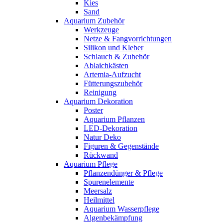
Kies
Sand
Aquarium Zubehör
Werkzeuge
Netze & Fangvorrichtungen
Silikon und Kleber
Schlauch & Zubehör
Ablaichkästen
Artemia-Aufzucht
Fütterungszubehör
Reinigung
Aquarium Dekoration
Poster
Aquarium Pflanzen
LED-Dekoration
Natur Deko
Figuren & Gegenstände
Rückwand
Aquarium Pflege
Pflanzendünger & Pflege
Spurenelemente
Meersalz
Heilmittel
Aquarium Wasserpflege
Algenbekämpfung