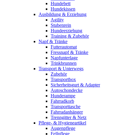
Hundebett
Hundekissen
Ausbildung & Erziehung
Agility
Stubenrein
Hundeerziehung
Training & Zubehör
Napf & Tränke
Futterautomat
Fressnapf & Tränke
Napfunterlage
Trinkbrunnen
Transport & Unterwegs
Zubehör
Transportbox
Sicherheitsgurt & Adapter
Autoschondecke
Hunderampe
Fahrradkorb
Transporttasche
Fahrradanhänger
Trenngitter & Netz
Pflege- & Hygieneartikel
Augenpflege
Fellpflege