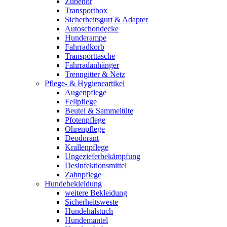
Zubehör
Transportbox
Sicherheitsgurt & Adapter
Autoschondecke
Hunderampe
Fahrradkorb
Transporttasche
Fahrradanhänger
Trenngitter & Netz
Pflege- & Hygieneartikel
Augenpflege
Fellpflege
Beutel & Sammeltüte
Pfotenpflege
Ohrenpflege
Deodorant
Krallenpflege
Ungezieferbekämpfung
Desinfektionsmittel
Zahnpflege
Hundebekleidung
weitere Bekleidung
Sicherheitsweste
Hundehalstuch
Hundemantel