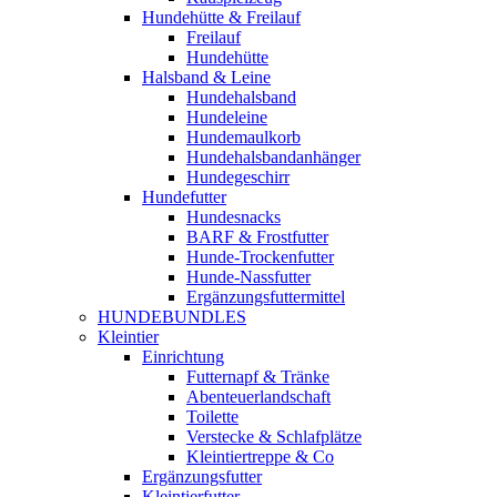
Hundehütte & Freilauf
Freilauf
Hundehütte
Halsband & Leine
Hundehalsband
Hundeleine
Hundemaulkorb
Hundehalsbandanhänger
Hundegeschirr
Hundefutter
Hundesnacks
BARF & Frostfutter
Hunde-Trockenfutter
Hunde-Nassfutter
Ergänzungsfuttermittel
HUNDEBUNDLES
Kleintier
Einrichtung
Futternapf & Tränke
Abenteuerlandschaft
Toilette
Verstecke & Schlafplätze
Kleintiertreppe & Co
Ergänzungsfutter
Kleintierfutter