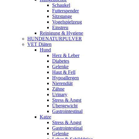
Schaukel
Futterspender
Sitzstange
Vogelspielzeug
Einstreu
Reinigung & Hygiene
HUNDENATURPULVER
VET Diäten
Hund
Herz & Leber
Diabetes
Gelenke
Haut & Fell
Hypoallergen
Nierendiät
Zähne
Urinary
Stress & Angst
Übergewicht
Gastrointestinal
Katze
Stress & Angst
Gastrointestinal
Gelenke