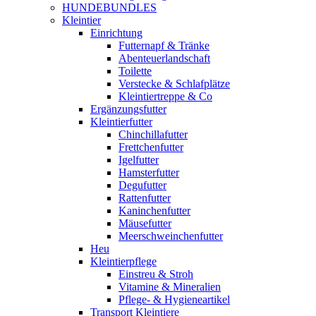
HUNDEBUNDLES
Kleintier
Einrichtung
Futternapf & Tränke
Abenteuerlandschaft
Toilette
Verstecke & Schlafplätze
Kleintiertreppe & Co
Ergänzungsfutter
Kleintierfutter
Chinchillafutter
Frettchenfutter
Igelfutter
Hamsterfutter
Degufutter
Rattenfutter
Kaninchenfutter
Mäusefutter
Meerschweinchenfutter
Heu
Kleintierpflege
Einstreu & Stroh
Vitamine & Mineralien
Pflege- & Hygieneartikel
Transport Kleintiere