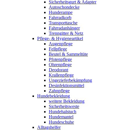
Sicherheitsgurt & Adapter
Autoschondecke
Hunderampe
Fahrradkorb
Transporttasche
Fahrradanhänger
Trenngitter & Netz
Pflege- & Hygieneartikel
Augenpflege
Fellpflege
Beutel & Sammeltüte
Pfotenpflege
Ohrenpflege
Deodorant
Krallenpflege
Ungezieferbekämpfung
Desinfektionsmittel
Zahnpflege
Hundebekleidung
weitere Bekleidung
Sicherheitsweste
Hundehalstuch
Hundemantel
Hundeschuhe
Alltagshelfer