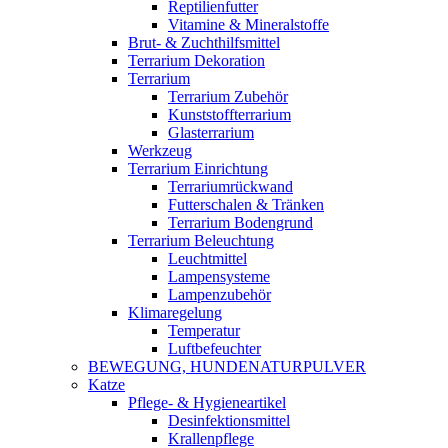
Reptilienfutter
Vitamine & Mineralstoffe
Brut- & Zuchthilfsmittel
Terrarium Dekoration
Terrarium
Terrarium Zubehör
Kunststoffterrarium
Glasterrarium
Werkzeug
Terrarium Einrichtung
Terrariumrückwand
Futterschalen & Tränken
Terrarium Bodengrund
Terrarium Beleuchtung
Leuchtmittel
Lampensysteme
Lampenzubehör
Klimaregelung
Temperatur
Luftbefeuchter
BEWEGUNG, HUNDENATURPULVER
Katze
Pflege- & Hygieneartikel
Desinfektionsmittel
Krallenpflege