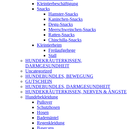
Kleintierbeschäftigung
Snacks
Hamster-Snacks
Kaninchen-Snacks
Degu-Snacks
Meerschweinchen-Snacks
Ratten-Snacks
Chinchilla-Snacks
Kleintierheim
Freilaufgehege
Stall
HUNDEKRÄUTERKISSEN,
DARMGESUNDHEIT
Uncategorized
HUNDEBUNDLES, BEWEGUNG
GUTSCHEIN
HUNDEBUNDLES, DARMGESUNDHEIT
HUNDEKRÄUTERKISSEN, NERVEN & ÄNGSTE
Hundebekleidung
Pullover
Schutzhosen
Hosen
Bademäntel
Regenkleidung
Basecaps