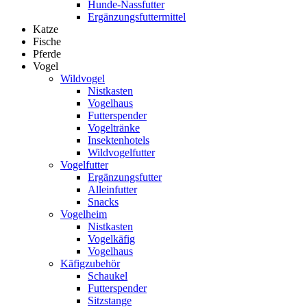
Hunde-Nassfutter
Ergänzungsfuttermittel
Katze
Fische
Pferde
Vogel
Wildvogel
Nistkasten
Vogelhaus
Futterspender
Vogeltränke
Insektenhotels
Wildvogelfutter
Vogelfutter
Ergänzungsfutter
Alleinfutter
Snacks
Vogelheim
Nistkasten
Vogelkäfig
Vogelhaus
Käfigzubehör
Schaukel
Futterspender
Sitzstange