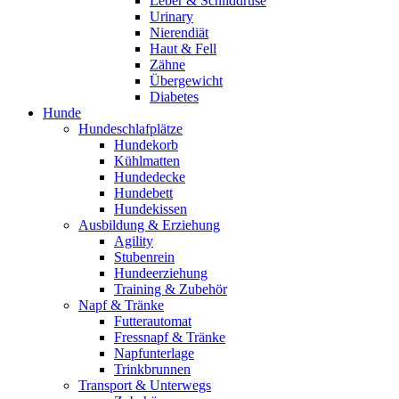
Leber & Schilddrüse
Urinary
Nierendiät
Haut & Fell
Zähne
Übergewicht
Diabetes
Hunde
Hundeschlafplätze
Hundekorb
Kühlmatten
Hundedecke
Hundebett
Hundekissen
Ausbildung & Erziehung
Agility
Stubenrein
Hundeerziehung
Training & Zubehör
Napf & Tränke
Futterautomat
Fressnapf & Tränke
Napfunterlage
Trinkbrunnen
Transport & Unterwegs