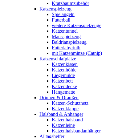
Kratzbaumzubehör
Katzenspielzeug
Spielangeln
Futterball
weitere Katzenspielzeuge
Katzentunnel
Mausspielzeug
Baldrianspielzeug
Futterlabyrinth
mit Katzenminze (Catnip)
Katzenschlafplätze
Katzenkissen
Katzenhöhle
Liegemulde
Katzenbett
Katzendecke
Hängematte
Drinnen & Draußen
Katzen-Schutznetz
Katzenklappe
Halsband & Anhänger
Katzenhalsband
Katzenleine
Katzenhalsbandanhänger
Alltagshelfer