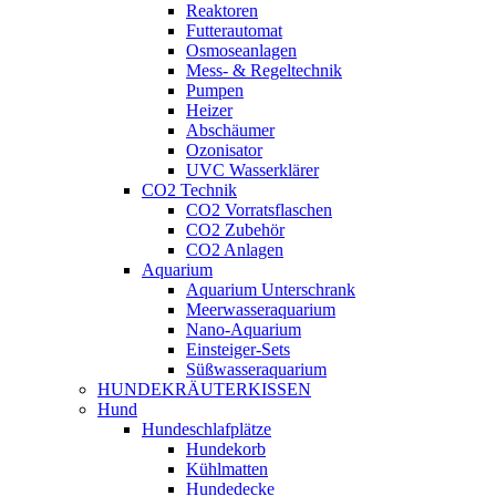
Reaktoren
Futterautomat
Osmoseanlagen
Mess- & Regeltechnik
Pumpen
Heizer
Abschäumer
Ozonisator
UVC Wasserklärer
CO2 Technik
CO2 Vorratsflaschen
CO2 Zubehör
CO2 Anlagen
Aquarium
Aquarium Unterschrank
Meerwasseraquarium
Nano-Aquarium
Einsteiger-Sets
Süßwasseraquarium
HUNDEKRÄUTERKISSEN
Hund
Hundeschlafplätze
Hundekorb
Kühlmatten
Hundedecke