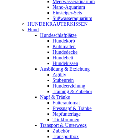
Meerwasseraquarium
Nano-Aquarium
Einsteiger-Sets
Süßwasseraquarium
HUNDEKRÄUTERKISSEN
Hund
Hundeschlafplätze
Hundekorb
Kühlmatten
Hundedecke
Hundebett
Hundekissen
Ausbildung & Erziehung
Agility
Stubenrein
Hundeerziehung
Training & Zubehör
Napf & Tränke
Futterautomat
Fressnapf & Tränke
Napfunterlage
Trinkbrunnen
Transport & Unterwegs
Zubehör
Transportbox