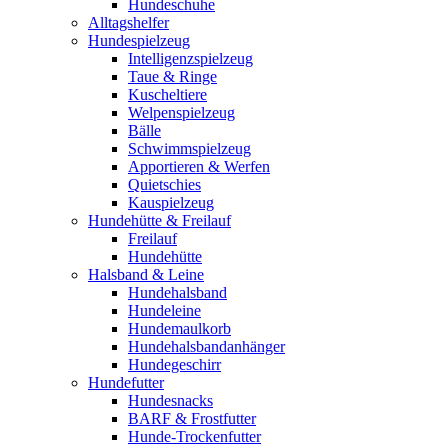
Hundeschuhe
Alltagshelfer
Hundespielzeug
Intelligenzspielzeug
Taue & Ringe
Kuscheltiere
Welpenspielzeug
Bälle
Schwimmspielzeug
Apportieren & Werfen
Quietschies
Kauspielzeug
Hundehütte & Freilauf
Freilauf
Hundehütte
Halsband & Leine
Hundehalsband
Hundeleine
Hundemaulkorb
Hundehalsbandanhänger
Hundegeschirr
Hundefutter
Hundesnacks
BARF & Frostfutter
Hunde-Trockenfutter