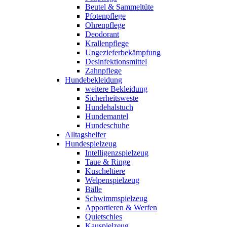
Beutel & Sammeltüte
Pfotenpflege
Ohrenpflege
Deodorant
Krallenpflege
Ungezieferbekämpfung
Desinfektionsmittel
Zahnpflege
Hundebekleidung
weitere Bekleidung
Sicherheitsweste
Hundehalstuch
Hundemantel
Hundeschuhe
Alltagshelfer
Hundespielzeug
Intelligenzspielzeug
Taue & Ringe
Kuscheltiere
Welpenspielzeug
Bälle
Schwimmspielzeug
Apportieren & Werfen
Quietschies
Kauspielzeug