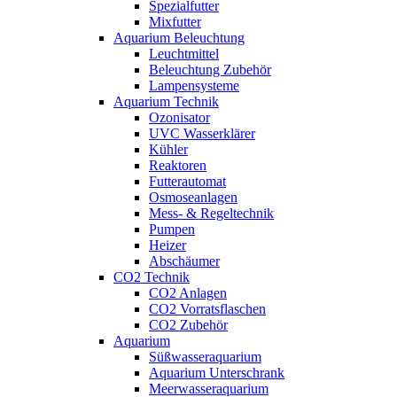
Spezialfutter
Mixfutter
Aquarium Beleuchtung
Leuchtmittel
Beleuchtung Zubehör
Lampensysteme
Aquarium Technik
Ozonisator
UVC Wasserklärer
Kühler
Reaktoren
Futterautomat
Osmoseanlagen
Mess- & Regeltechnik
Pumpen
Heizer
Abschäumer
CO2 Technik
CO2 Anlagen
CO2 Vorratsflaschen
CO2 Zubehör
Aquarium
Süßwasseraquarium
Aquarium Unterschrank
Meerwasseraquarium