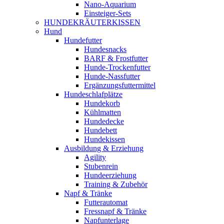
Nano-Aquarium
Einsteiger-Sets
HUNDEKRÄUTERKISSEN
Hund
Hundefutter
Hundesnacks
BARF & Frostfutter
Hunde-Trockenfutter
Hunde-Nassfutter
Ergänzungsfuttermittel
Hundeschlafplätze
Hundekorb
Kühlmatten
Hundedecke
Hundebett
Hundekissen
Ausbildung & Erziehung
Agility
Stubenrein
Hundeerziehung
Training & Zubehör
Napf & Tränke
Futterautomat
Fressnapf & Tränke
Napfunterlage