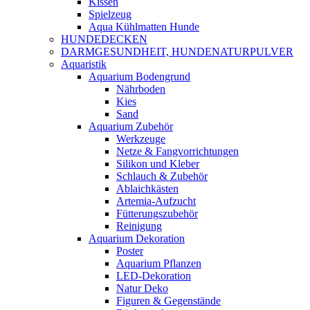
Kissen
Spielzeug
Aqua Kühlmatten Hunde
HUNDEDECKEN
DARMGESUNDHEIT, HUNDENATURPULVER
Aquaristik
Aquarium Bodengrund
Nährboden
Kies
Sand
Aquarium Zubehör
Werkzeuge
Netze & Fangvorrichtungen
Silikon und Kleber
Schlauch & Zubehör
Ablaichkästen
Artemia-Aufzucht
Fütterungszubehör
Reinigung
Aquarium Dekoration
Poster
Aquarium Pflanzen
LED-Dekoration
Natur Deko
Figuren & Gegenstände