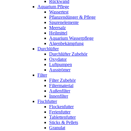
Rückwand
Aquarium Pflege
Wassertest
Pflanzendünger & Pflege
Spurenelemente
Meersalz
Heilmittel
Aquarium Wasserpflege
Algenbekämpfung
Durchlüfter
Durchlüfter Zubehör
Oxydator
Luftpumpen
Ausströmer
Filter
Filter Zubehör
Filtermaterial
Außenfilter
Innenfilter
Fischfutter
Flockenfutter
Ferienfutter
Tablettenfutter
Sticks & Pellets
Granulat