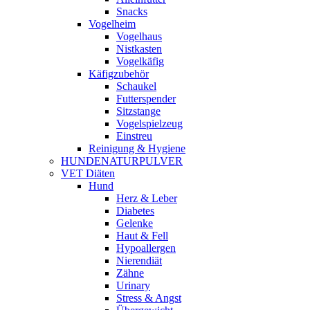
Snacks
Vogelheim
Vogelhaus
Nistkasten
Vogelkäfig
Käfigzubehör
Schaukel
Futterspender
Sitzstange
Vogelspielzeug
Einstreu
Reinigung & Hygiene
HUNDENATURPULVER
VET Diäten
Hund
Herz & Leber
Diabetes
Gelenke
Haut & Fell
Hypoallergen
Nierendiät
Zähne
Urinary
Stress & Angst