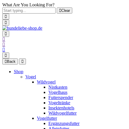
What Are You Looking For?
Clear
Back
Shop
Vogel
Wildvogel
Nistkasten
Vogelhaus
Futterspender
Vogeltränke
Insektenhotels
Wildvogelfutter
Vogelfutter
Ergänzungsfutter
Alleinfutter