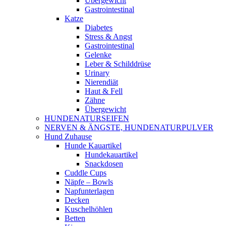
Übergewicht
Gastrointestinal
Katze
Diabetes
Stress & Angst
Gastrointestinal
Gelenke
Leber & Schilddrüse
Urinary
Nierendiät
Haut & Fell
Zähne
Übergewicht
HUNDENATURSEIFEN
NERVEN & ÄNGSTE, HUNDENATURPULVER
Hund Zuhause
Hunde Kauartikel
Hundekauartikel
Snackdosen
Cuddle Cups
Näpfe – Bowls
Napfunterlagen
Decken
Kuschelhöhlen
Betten