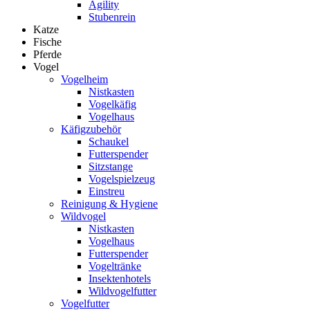
Agility
Stubenrein
Katze
Fische
Pferde
Vogel
Vogelheim
Nistkasten
Vogelkäfig
Vogelhaus
Käfigzubehör
Schaukel
Futterspender
Sitzstange
Vogelspielzeug
Einstreu
Reinigung & Hygiene
Wildvogel
Nistkasten
Vogelhaus
Futterspender
Vogeltränke
Insektenhotels
Wildvogelfutter
Vogelfutter