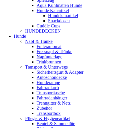
Spielzeug
Aqua Kühlmatten Hunde
Hunde Kauartikel
Hundekauartikel
Snackdosen
Cuddle Cups
HUNDEDECKEN
Hunde
Napf & Tränke
Futterautomat
Fressnapf & Tränke
Napfunterlage
Trinkbrunnen
Transport & Unterwegs
Sicherheitsgurt & Adapter
Autoschondecke
Hunderampe
Fahrradkorb
Transporttasche
Fahrradanhänger
Trenngitter & Netz
Zubehör
Transportbox
Pflege- & Hygieneartikel
Beutel & Sammeltüte