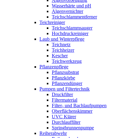
Algenvorbeugung
Wasserhärte und pH
Algenvernichter
Teichschlammentferner
Teichreiniger
Teichschlammsauger
Hochdruckreiniger
Laub und Winterpflege
Teichnetz
Teichheizer
Kescher
Teichwerkzeug
Pflanzenpflege
Pflanzsubstrat
Pflanzkörbe
Pflanzendünger
Pumpen und Filtertechnik
Druckfilter
Filtermaterial
Filter- und Bachlaufpumpen
Oberflächenskimmer
UVC Klärer
Durchlauffilter
Springbrunnenpumpe
Reiherabwehr