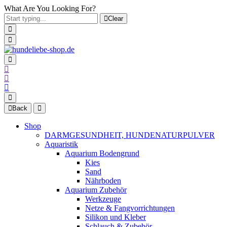
What Are You Looking For?
Clear
Back
Shop
DARMGESUNDHEIT, HUNDENATURPULVER
Aquaristik
Aquarium Bodengrund
Kies
Sand
Nährboden
Aquarium Zubehör
Werkzeuge
Netze & Fangvorrichtungen
Silikon und Kleber
Schlauch & Zubehör