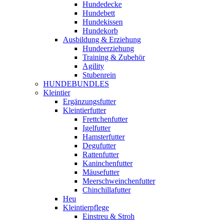
Hundedecke
Hundebett
Hundekissen
Hundekorb
Ausbildung & Erziehung
Hundeerziehung
Training & Zubehör
Agility
Stubenrein
HUNDEBUNDLES
Kleintier
Ergänzungsfutter
Kleintierfutter
Frettchenfutter
Igelfutter
Hamsterfutter
Degufutter
Rattenfutter
Kaninchenfutter
Mäusefutter
Meerschweinchenfutter
Chinchillafutter
Heu
Kleintierpflege
Einstreu & Stroh