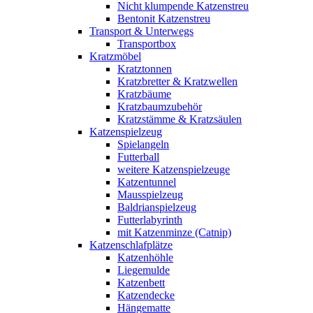
Nicht klumpende Katzenstreu
Bentonit Katzenstreu
Transport & Unterwegs
Transportbox
Kratzmöbel
Kratztonnen
Kratzbretter & Kratzwellen
Kratzbäume
Kratzbaumzubehör
Kratzstämme & Kratzsäulen
Katzenspielzeug
Spielangeln
Futterball
weitere Katzenspielzeuge
Katzentunnel
Mausspielzeug
Baldrianspielzeug
Futterlabyrinth
mit Katzenminze (Catnip)
Katzenschlafplätze
Katzenhöhle
Liegemulde
Katzenbett
Katzendecke
Hängematte