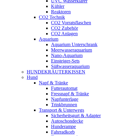
UVC Wasserklärer
Kühler
Reaktoren
CO2 Technik
CO2 Vorratsflaschen
CO2 Zubehör
CO2 Anlagen
Aquarium
Aquarium Unterschrank
Meerwasseraquarium
Nano-Aquarium
Einsteiger-Sets
Süßwasseraquarium
HUNDEKRÄUTERKISSEN
Hund
Napf & Tränke
Futterautomat
Fressnapf & Tränke
Napfunterlage
Trinkbrunnen
Transport & Unterwegs
Sicherheitsgurt & Adapter
Autoschondecke
Hunderampe
Fahrradkorb