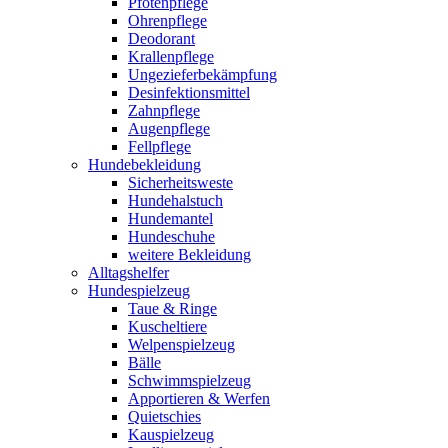
Pfotenpflege
Ohrenpflege
Deodorant
Krallenpflege
Ungezieferbekämpfung
Desinfektionsmittel
Zahnpflege
Augenpflege
Fellpflege
Hundebekleidung
Sicherheitsweste
Hundehalstuch
Hundemantel
Hundeschuhe
weitere Bekleidung
Alltagshelfer
Hundespielzeug
Taue & Ringe
Kuscheltiere
Welpenspielzeug
Bälle
Schwimmspielzeug
Apportieren & Werfen
Quietschies
Kauspielzeug