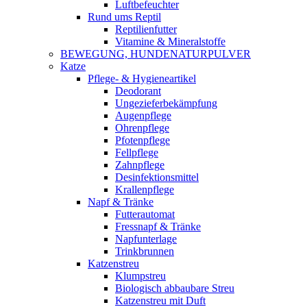
Luftbefeuchter
Rund ums Reptil
Reptilienfutter
Vitamine & Mineralstoffe
BEWEGUNG, HUNDENATURPULVER
Katze
Pflege- & Hygieneartikel
Deodorant
Ungezieferbekämpfung
Augenpflege
Ohrenpflege
Pfotenpflege
Fellpflege
Zahnpflege
Desinfektionsmittel
Krallenpflege
Napf & Tränke
Futterautomat
Fressnapf & Tränke
Napfunterlage
Trinkbrunnen
Katzenstreu
Klumpstreu
Biologisch abbaubare Streu
Katzenstreu mit Duft