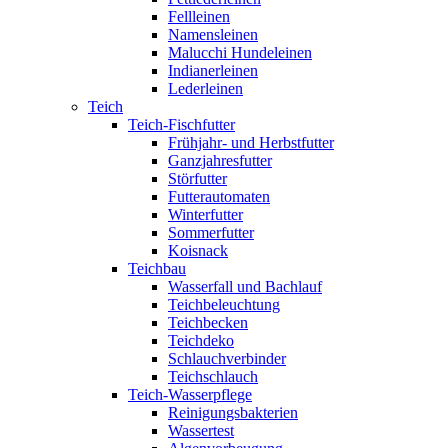
Fellleinen
Namensleinen
Malucchi Hundeleinen
Indianerleinen
Lederleinen
Teich
Teich-Fischfutter
Frühjahr- und Herbstfutter
Ganzjahresfutter
Störfutter
Futterautomaten
Winterfutter
Sommerfutter
Koisnack
Teichbau
Wasserfall und Bachlauf
Teichbeleuchtung
Teichbecken
Teichdeko
Schlauchverbinder
Teichschlauch
Teich-Wasserpflege
Reinigungsbakterien
Wassertest