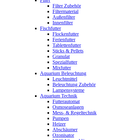
Filter
Filter Zubehör
Filtermaterial
Außenfilter
Innenfilter
Fischfutter
Flockenfutter
Ferienfutter
Tablettenfutter
Sticks & Pellets
Granulat
Spezialfutter
Mixfutter
Aquarium Beleuchtung
Leuchtmittel
Beleuchtung Zubehör
Lampensysteme
Aquarium Technik
Futterautomat
Osmoseanlagen
Mess- & Regeltechnik
Pumpen
Heizer
Abschäumer
Ozonisator