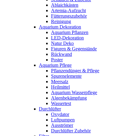
Ablaichkästen
Artemia-Aufzucht
Fütterungszubehör
Reinigung
Aquarium Dekoration
Aquarium Pflanzen
LED-Dekoration
Natur Deko
Figuren & Gegenstände
Rückwand
Poster
Aquarium Pflege
Pflanzendünger & Pflege
Spurenelemente
Meersalz
Heilmittel
Aquarium Wasserpflege
Algenbekämpfung
Wassertest
Durchlüfter
Oxydator
Luftpumpen
Ausströmer
Durchlüfter Zubehör