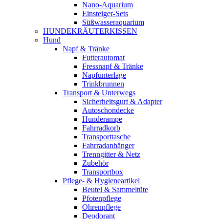
Nano-Aquarium
Einsteiger-Sets
Süßwasseraquarium
HUNDEKRÄUTERKISSEN
Hund
Napf & Tränke
Futterautomat
Fressnapf & Tränke
Napfunterlage
Trinkbrunnen
Transport & Unterwegs
Sicherheitsgurt & Adapter
Autoschondecke
Hunderampe
Fahrradkorb
Transporttasche
Fahrradanhänger
Trenngitter & Netz
Zubehör
Transportbox
Pflege- & Hygieneartikel
Beutel & Sammeltüte
Pfotenpflege
Ohrenpflege
Deodorant