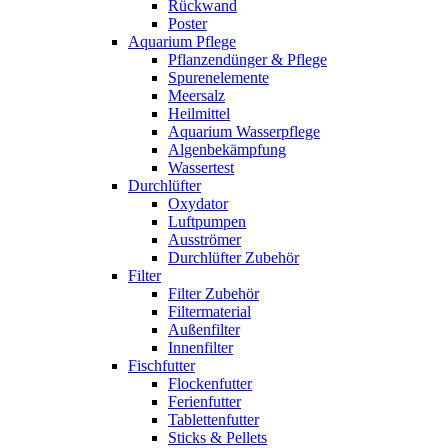
Rückwand
Poster
Aquarium Pflege
Pflanzendünger & Pflege
Spurenelemente
Meersalz
Heilmittel
Aquarium Wasserpflege
Algenbekämpfung
Wassertest
Durchlüfter
Oxydator
Luftpumpen
Ausströmer
Durchlüfter Zubehör
Filter
Filter Zubehör
Filtermaterial
Außenfilter
Innenfilter
Fischfutter
Flockenfutter
Ferienfutter
Tablettenfutter
Sticks & Pellets