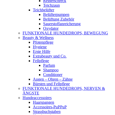
Reiherschreck
Teichzaun
Teichbelüfter
Belüfterpumpen
Belüftung Zubehör
Sauerstoffanreicherung
Oxydator
FUNKTIONALE HUNDEDROPS, BEWEGUNG
Beauty & Wellness
Pfotenpflege
Hygiene
Erste Hilfe
Extrabeauty und Co.
Fellpflege
Parfum
Shampoo
Conditioner
Augen – Ohren – Zähne
Bürsten und Fellpflege
FUNKTIONALE HUNDEDROPS, NERVEN &
ÄNGSTE
Hundeaccessoires
Haarspangen
Accessoires-PuPPuP
Strassbuchstaben