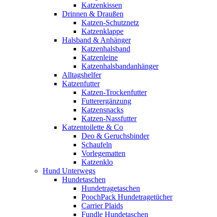
Katzenkissen
Drinnen & Draußen
Katzen-Schutznetz
Katzenklappe
Halsband & Anhänger
Katzenhalsband
Katzenleine
Katzenhalsbandanhänger
Alltagshelfer
Katzenfutter
Katzen-Trockenfutter
Futterergänzung
Katzensnacks
Katzen-Nassfutter
Katzentoilette & Co
Deo & Geruchsbinder
Schaufeln
Vorlegematten
Katzenklo
Hund Unterwegs
Hundetaschen
Hundetragetaschen
PoochPack Hundetragetücher
Carrier Plaids
Fundle Hundetaschen