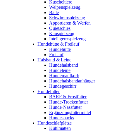
Kuscheltiere
Welpenspielzeug
Bälle
Schwimmspielzeug
Apportieren & Werfen
Quietschies
Kauspielzeug
Intelligenzspielzeug
Hundehütte & Freilauf
Hundehütte
Freilauf
Halsband & Leine
Hundehalsband
Hundeleine
Hundemaulkorb
Hundehalsbandanhänger
Hundegeschirr
Hundefutter
BARF & Frostfutter
Hunde-Trockenfutter
Hunde-Nassfutter
Ergänzungsfuttermittel
Hundesnacks
Hundeschlafplätze
Kühlmatten