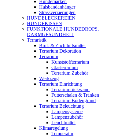
Hundemarken
Halsbandanhänger
Strassverzierungen
HUNDELECKEREIEN
HUNDEKISSEN
FUNKTIONALE HUNDEDROPS,
DARMGESUNDHEIT
Terraristik
Brut- & Zuchthilfsmittel
Terrarium Dekoration
Terrarium
Kunststoffterrarium
Glasterrarium
Terrarium Zubehör
Werkzeug
Terrarium Einrichtung
Terrariumrückwand
Futterschalen & Tränken
Terrarium Bodengrund
Terrarium Beleuchtung
Lampensysteme
Lampenzubehör
Leuchtmittel
Klimaregelung
Temperatur