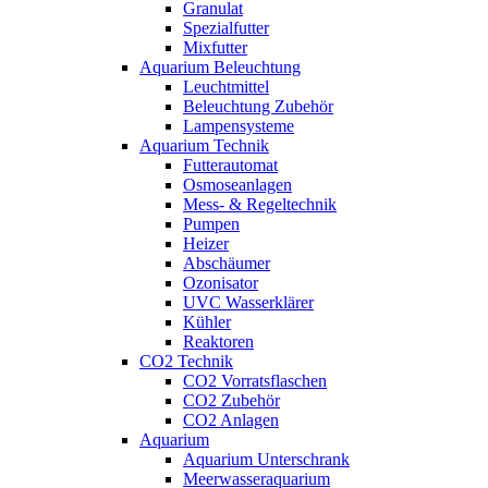
Granulat
Spezialfutter
Mixfutter
Aquarium Beleuchtung
Leuchtmittel
Beleuchtung Zubehör
Lampensysteme
Aquarium Technik
Futterautomat
Osmoseanlagen
Mess- & Regeltechnik
Pumpen
Heizer
Abschäumer
Ozonisator
UVC Wasserklärer
Kühler
Reaktoren
CO2 Technik
CO2 Vorratsflaschen
CO2 Zubehör
CO2 Anlagen
Aquarium
Aquarium Unterschrank
Meerwasseraquarium