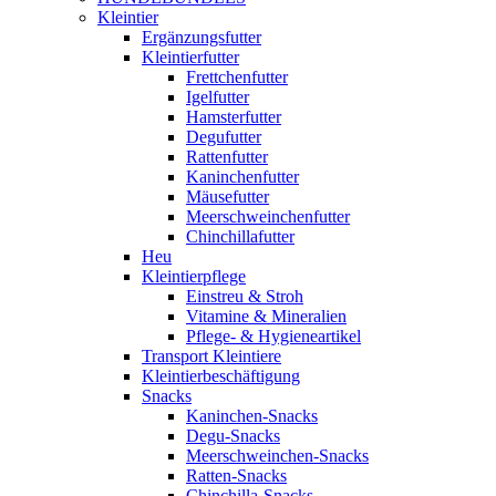
Kleintier
Ergänzungsfutter
Kleintierfutter
Frettchenfutter
Igelfutter
Hamsterfutter
Degufutter
Rattenfutter
Kaninchenfutter
Mäusefutter
Meerschweinchenfutter
Chinchillafutter
Heu
Kleintierpflege
Einstreu & Stroh
Vitamine & Mineralien
Pflege- & Hygieneartikel
Transport Kleintiere
Kleintierbeschäftigung
Snacks
Kaninchen-Snacks
Degu-Snacks
Meerschweinchen-Snacks
Ratten-Snacks
Chinchilla-Snacks