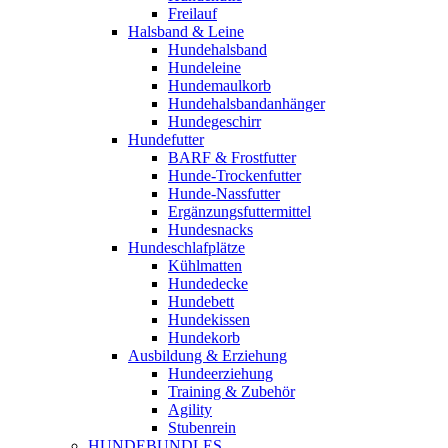
Freilauf
Halsband & Leine
Hundehalsband
Hundeleine
Hundemaulkorb
Hundehalsbandanhänger
Hundegeschirr
Hundefutter
BARF & Frostfutter
Hunde-Trockenfutter
Hunde-Nassfutter
Ergänzungsfuttermittel
Hundesnacks
Hundeschlafplätze
Kühlmatten
Hundedecke
Hundebett
Hundekissen
Hundekorb
Ausbildung & Erziehung
Hundeerziehung
Training & Zubehör
Agility
Stubenrein
HUNDEBUNDLES