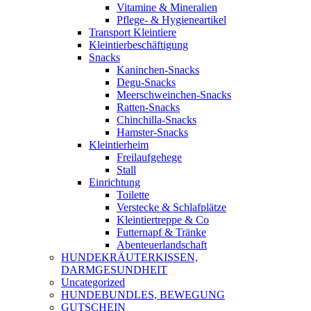
Vitamine & Mineralien
Pflege- & Hygieneartikel
Transport Kleintiere
Kleintierbeschäftigung
Snacks
Kaninchen-Snacks
Degu-Snacks
Meerschweinchen-Snacks
Ratten-Snacks
Chinchilla-Snacks
Hamster-Snacks
Kleintierheim
Freilaufgehege
Stall
Einrichtung
Toilette
Verstecke & Schlafplätze
Kleintiertreppe & Co
Futternapf & Tränke
Abenteuerlandschaft
HUNDEKRÄUTERKISSEN,
DARMGESUNDHEIT
Uncategorized
HUNDEBUNDLES, BEWEGUNG
GUTSCHEIN