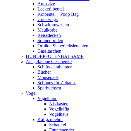
Autositze
Leckerlibeutel
Kotbeutel – Poop Bag
Unterwegs
Schwimmwesten
Maulkörbe
Reisedecken
Sonnenbrillen
Orbiloc Sicherheitsleuchten
Gassitaschen
HUNDEPFOTENBALSAME
Ausgefallene Geschenke
Schlüsselanhänger
Bücher
Mousepads
Schönes für Zuhause
Sparbüchsen
Vogel
Vogelheim
Nistkasten
Vogelkäfig
Vogelhaus
Käfigzubehör
Schaukel
Futterspender