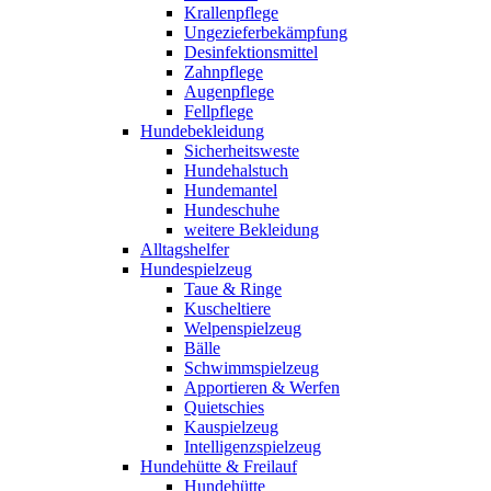
Krallenpflege
Ungezieferbekämpfung
Desinfektionsmittel
Zahnpflege
Augenpflege
Fellpflege
Hundebekleidung
Sicherheitsweste
Hundehalstuch
Hundemantel
Hundeschuhe
weitere Bekleidung
Alltagshelfer
Hundespielzeug
Taue & Ringe
Kuscheltiere
Welpenspielzeug
Bälle
Schwimmspielzeug
Apportieren & Werfen
Quietschies
Kauspielzeug
Intelligenzspielzeug
Hundehütte & Freilauf
Hundehütte