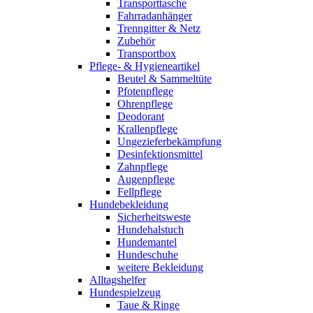
Transporttasche
Fahrradanhänger
Trenngitter & Netz
Zubehör
Transportbox
Pflege- & Hygieneartikel
Beutel & Sammeltüte
Pfotenpflege
Ohrenpflege
Deodorant
Krallenpflege
Ungezieferbekämpfung
Desinfektionsmittel
Zahnpflege
Augenpflege
Fellpflege
Hundebekleidung
Sicherheitsweste
Hundehalstuch
Hundemantel
Hundeschuhe
weitere Bekleidung
Alltagshelfer
Hundespielzeug
Taue & Ringe