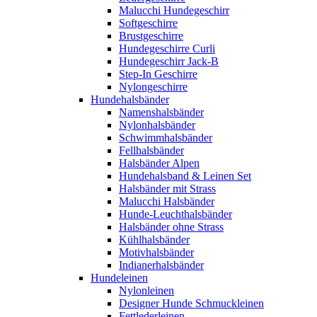
Malucchi Hundegeschirr
Softgeschirre
Brustgeschirre
Hundegeschirre Curli
Hundegeschirr Jack-B
Step-In Geschirre
Nylongeschirre
Hundehalsbänder
Namenshalsbänder
Nylonhalsbänder
Schwimmhalsbänder
Fellhalsbänder
Halsbänder Alpen
Hundehalsband & Leinen Set
Halsbänder mit Strass
Malucchi Halsbänder
Hunde-Leuchthalsbänder
Halsbänder ohne Strass
Kühlhalsbänder
Motivhalsbänder
Indianerhalsbänder
Hundeleinen
Nylonleinen
Designer Hunde Schmuckleinen
Fettlederleinen