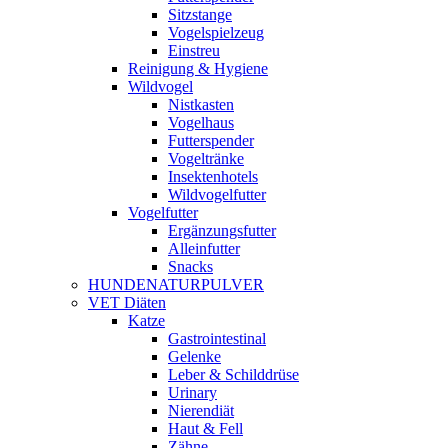
Sitzstange
Vogelspielzeug
Einstreu
Reinigung & Hygiene
Wildvogel
Nistkasten
Vogelhaus
Futterspender
Vogeltränke
Insektenhotels
Wildvogelfutter
Vogelfutter
Ergänzungsfutter
Alleinfutter
Snacks
HUNDENATURPULVER
VET Diäten
Katze
Gastrointestinal
Gelenke
Leber & Schilddrüse
Urinary
Nierendiät
Haut & Fell
Zähne