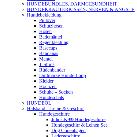
HUNDEBUNDLES, DARMGESUNDHEIT
HUNDEKRÄUTERKISSEN, NERVEN & ÄNGSTE
Hundebekleidung
Pullover
Schutzhosen
Hosen
Bademäntel
Regenkleidung
Basecaps
Bandanas
Mäntel
T-Shirts
Rüdenbänder
Duftmarke Hunde Loop
Kleider
Hochzeit
Schuhe – Socken
Hundeschals
HUNDEÖL
Halsband – Leine & Geschirr
Hundegeschirre
Julius-K9® Hundegeschirre
Hundegeschirr & Leinen Set
Dog Copenhagen
Ledergeschirre