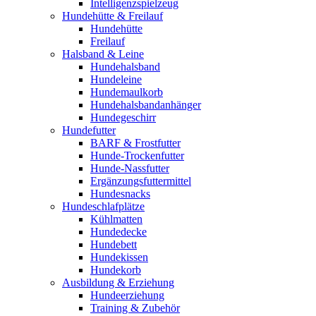
Intelligenzspielzeug
Hundehütte & Freilauf
Hundehütte
Freilauf
Halsband & Leine
Hundehalsband
Hundeleine
Hundemaulkorb
Hundehalsbandanhänger
Hundegeschirr
Hundefutter
BARF & Frostfutter
Hunde-Trockenfutter
Hunde-Nassfutter
Ergänzungsfuttermittel
Hundesnacks
Hundeschlafplätze
Kühlmatten
Hundedecke
Hundebett
Hundekissen
Hundekorb
Ausbildung & Erziehung
Hundeerziehung
Training & Zubehör