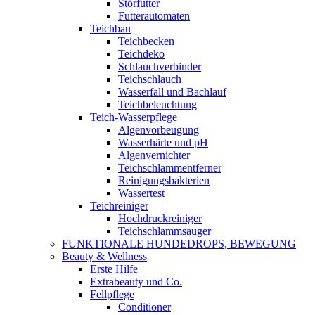
Störfutter
Futterautomaten
Teichbau
Teichbecken
Teichdeko
Schlauchverbinder
Teichschlauch
Wasserfall und Bachlauf
Teichbeleuchtung
Teich-Wasserpflege
Algenvorbeugung
Wasserhärte und pH
Algenvernichter
Teichschlammentferner
Reinigungsbakterien
Wassertest
Teichreiniger
Hochdruckreiniger
Teichschlammsauger
FUNKTIONALE HUNDEDROPS, BEWEGUNG
Beauty & Wellness
Erste Hilfe
Extrabeauty und Co.
Fellpflege
Conditioner