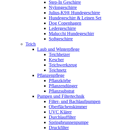
Step-In Geschirre
Nylongeschirre
Julius-K9® Hundegeschirre
Hundegeschirr & Leinen Set
Dog Copenhagen
Ledergeschirre
Malucchi Hundegeschirr
Softgeschirre
Teich
Laub und Winterpflege
Teichheizer
Kescher
Teichwerkzeug
Teichnetz
Pflanzenpflege
Pflanzkörbe
Pflanzendünger
Pflanzsubstrat
Pumpen und Filtertechnik
Filter- und Bachlaufpumpen
Oberflächenskimmer
UVC Klärer
Durchlauffilter
Springbrunnenpumpe
Druckfilter