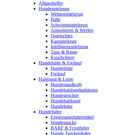
Alltagshelfer
Hundespielzeug
Welpenspielzeug
Bälle
Schwimmspielzeug
Apportieren & Werfen
Quietschies
Kauspielzeug
Intelligenzspielzeug
Taue & Ringe
Kuscheltiere
Hundehütte & Freilauf
Hundehütte
Freilauf
Halsband & Leine
Hundemaulkorb
Hundehalsbandanhänger
Hundegeschirr
Hundehalsband
Hundeleine
Hundefutter
Ergänzungsfuttermittel
Hundesnacks
BARF & Frostfutter
Hunde-Trockenfutter