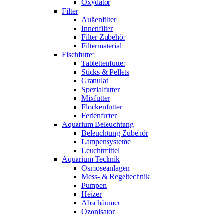
Oxydator
Filter
Außenfilter
Innenfilter
Filter Zubehör
Filtermaterial
Fischfutter
Tablettenfutter
Sticks & Pellets
Granulat
Spezialfutter
Mixfutter
Flockenfutter
Ferienfutter
Aquarium Beleuchtung
Beleuchtung Zubehör
Lampensysteme
Leuchtmittel
Aquarium Technik
Osmoseanlagen
Mess- & Regeltechnik
Pumpen
Heizer
Abschäumer
Ozonisator