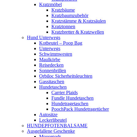
Kratzmöbel
Kratzbäume
Kratzbaumzubehör
Kratzstämme & Kratzsäulen
Kratztonnen
Kratzbretter & Kratzwellen
Hund Unterwegs
Kotbeutel – Poop Bag
Unterwegs
Schwimmwesten
Maulkörbe
Reisedecken
Sonnenbrillen
Orbiloc Sicherheitsleuchten
Gassitaschen
Hundetaschen
Carrier Plaids
Fundle Hundetaschen
Hundetragetaschen
PoochPack Hundetragetücher
Autositze
Leckerlibeutel
HUNDEPFOTENBALSAME
Ausgefallene Geschenke
Mousepads