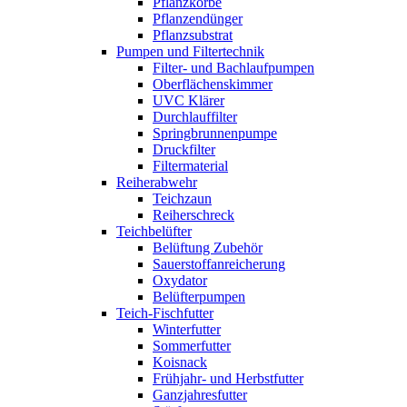
Pflanzkörbe
Pflanzendünger
Pflanzsubstrat
Pumpen und Filtertechnik
Filter- und Bachlaufpumpen
Oberflächenskimmer
UVC Klärer
Durchlauffilter
Springbrunnenpumpe
Druckfilter
Filtermaterial
Reiherabwehr
Teichzaun
Reiherschreck
Teichbelüfter
Belüftung Zubehör
Sauerstoffanreicherung
Oxydator
Belüfterpumpen
Teich-Fischfutter
Winterfutter
Sommerfutter
Koisnack
Frühjahr- und Herbstfutter
Ganzjahresfutter