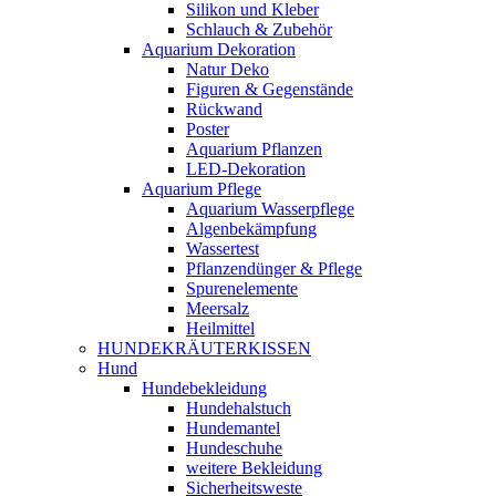
Silikon und Kleber
Schlauch & Zubehör
Aquarium Dekoration
Natur Deko
Figuren & Gegenstände
Rückwand
Poster
Aquarium Pflanzen
LED-Dekoration
Aquarium Pflege
Aquarium Wasserpflege
Algenbekämpfung
Wassertest
Pflanzendünger & Pflege
Spurenelemente
Meersalz
Heilmittel
HUNDEKRÄUTERKISSEN
Hund
Hundebekleidung
Hundehalstuch
Hundemantel
Hundeschuhe
weitere Bekleidung
Sicherheitsweste