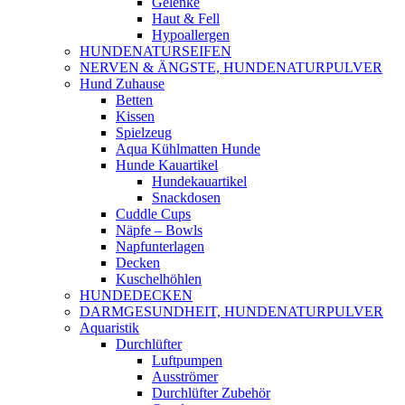
Gelenke
Haut & Fell
Hypoallergen
HUNDENATURSEIFEN
NERVEN & ÄNGSTE, HUNDENATURPULVER
Hund Zuhause
Betten
Kissen
Spielzeug
Aqua Kühlmatten Hunde
Hunde Kauartikel
Hundekauartikel
Snackdosen
Cuddle Cups
Näpfe – Bowls
Napfunterlagen
Decken
Kuschelhöhlen
HUNDEDECKEN
DARMGESUNDHEIT, HUNDENATURPULVER
Aquaristik
Durchlüfter
Luftpumpen
Ausströmer
Durchlüfter Zubehör