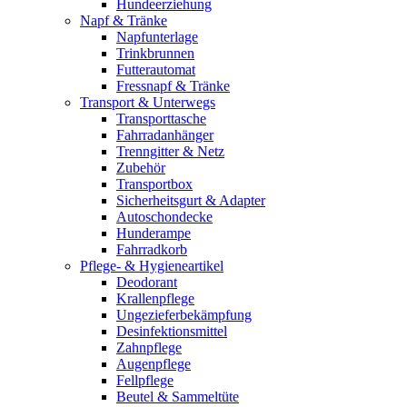
Hundeerziehung
Napf & Tränke
Napfunterlage
Trinkbrunnen
Futterautomat
Fressnapf & Tränke
Transport & Unterwegs
Transporttasche
Fahrradanhänger
Trenngitter & Netz
Zubehör
Transportbox
Sicherheitsgurt & Adapter
Autoschondecke
Hunderampe
Fahrradkorb
Pflege- & Hygieneartikel
Deodorant
Krallenpflege
Ungezieferbekämpfung
Desinfektionsmittel
Zahnpflege
Augenpflege
Fellpflege
Beutel & Sammeltüte