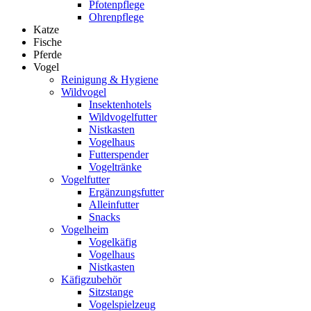
Pfotenpflege
Ohrenpflege
Katze
Fische
Pferde
Vogel
Reinigung & Hygiene
Wildvogel
Insektenhotels
Wildvogelfutter
Nistkasten
Vogelhaus
Futterspender
Vogeltränke
Vogelfutter
Ergänzungsfutter
Alleinfutter
Snacks
Vogelheim
Vogelkäfig
Vogelhaus
Nistkasten
Käfigzubehör
Sitzstange
Vogelspielzeug