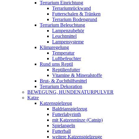
Terrarium Einrichtung
Terrariumrückwand
Futterschalen & Tränken
Terrarium Bodengrund
Terrarium Beleuchtung
Lampenzubehör
Leuchtmittel
Lampensysteme
Klimaregelung
Temperatur
Luftbefeuchter
Rund ums Reptil
Reptilienfutter
Vitamine & Mineralstoffe
Brut- & Zuchthilfsmittel
Terrarium Dekoration
BEWEGUNG, HUNDENATURPULVER
Katze
Katzenspielzeug
Baldrianspielzeug
Futterlabyrinth
mit Katzenminze (Catnip)
Spielangeln
Futterball
weitere Katzenspielzeuge