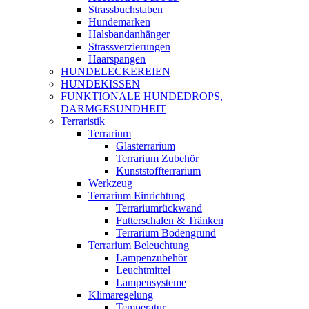
Strassbuchstaben
Hundemarken
Halsbandanhänger
Strassverzierungen
Haarspangen
HUNDELECKEREIEN
HUNDEKISSEN
FUNKTIONALE HUNDEDROPS,
DARMGESUNDHEIT
Terraristik
Terrarium
Glasterrarium
Terrarium Zubehör
Kunststoffterrarium
Werkzeug
Terrarium Einrichtung
Terrariumrückwand
Futterschalen & Tränken
Terrarium Bodengrund
Terrarium Beleuchtung
Lampenzubehör
Leuchtmittel
Lampensysteme
Klimaregelung
Temperatur