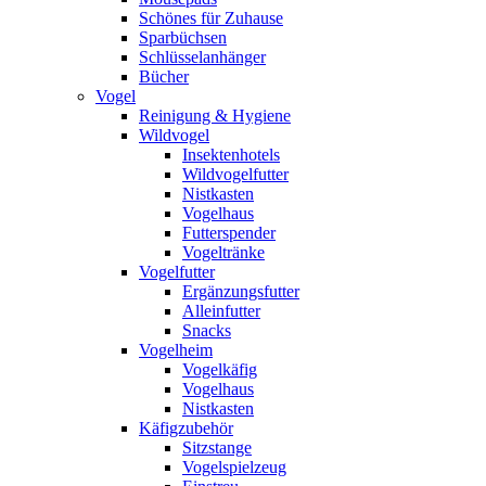
Schönes für Zuhause
Sparbüchsen
Schlüsselanhänger
Bücher
Vogel
Reinigung & Hygiene
Wildvogel
Insektenhotels
Wildvogelfutter
Nistkasten
Vogelhaus
Futterspender
Vogeltränke
Vogelfutter
Ergänzungsfutter
Alleinfutter
Snacks
Vogelheim
Vogelkäfig
Vogelhaus
Nistkasten
Käfigzubehör
Sitzstange
Vogelspielzeug