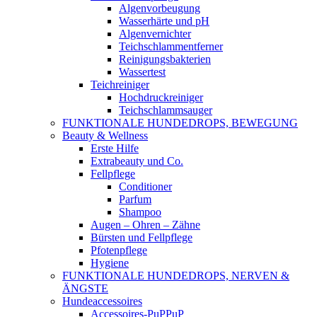
Algenvorbeugung
Wasserhärte und pH
Algenvernichter
Teichschlammentferner
Reinigungsbakterien
Wassertest
Teichreiniger
Hochdruckreiniger
Teichschlammsauger
FUNKTIONALE HUNDEDROPS, BEWEGUNG
Beauty & Wellness
Erste Hilfe
Extrabeauty und Co.
Fellpflege
Conditioner
Parfum
Shampoo
Augen – Ohren – Zähne
Bürsten und Fellpflege
Pfotenpflege
Hygiene
FUNKTIONALE HUNDEDROPS, NERVEN &
ÄNGSTE
Hundeaccessoires
Accessoires-PuPPuP