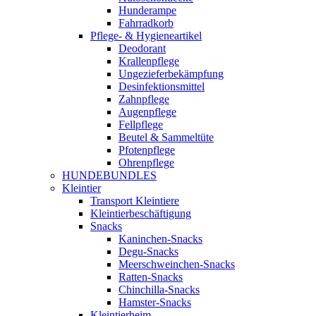
Hunderampe
Fahrradkorb
Pflege- & Hygieneartikel
Deodorant
Krallenpflege
Ungezieferbekämpfung
Desinfektionsmittel
Zahnpflege
Augenpflege
Fellpflege
Beutel & Sammeltüte
Pfotenpflege
Ohrenpflege
HUNDEBUNDLES
Kleintier
Transport Kleintiere
Kleintierbeschäftigung
Snacks
Kaninchen-Snacks
Degu-Snacks
Meerschweinchen-Snacks
Ratten-Snacks
Chinchilla-Snacks
Hamster-Snacks
Kleintierheim