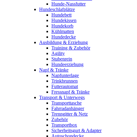
Hunde-Nassfutter
Hundeschlafplätze
Hundebett
Hundekissen
Hundekorb
Kühlmatten
Hundedecke
Ausbildung & Erziehung
Training & Zubehör
Agility
Stubenrein
Hundeerziehung
Napf & Tränke
Napfunterlage
Trinkbrunnen
Futterautomat
Fressnapf & Tränke
Transport & Unterwegs
Transporttasche
Fahrradanhänger
Trenngitter & Netz
Zubehör
Transportbox
Sicherheitsgurt & Adapter
Autoschondecke