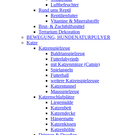
Luftbefeuchter
Rund ums Reptil
Reptilienfutter
Vitamine & Mineralstoffe
Brut- & Zuchthilfsmittel
Terrarium Dekoration
BEWEGUNG, HUNDENATURPULVER
Katze
Katzenspielzeug
Baldrianspielzeug
Futterlabyrinth
mit Katzenminze (Catnip)
Spielangeln
Futterball
weitere Katzenspielzeuge
Katzentunnel
Mausspielzeug
Katzenschlafplätze
Liegemulde
Katzenbett
Katzendecke
Hängematte
Katzenkissen
Katzenhöhle
Drinnen & Draußen