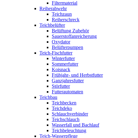
Filtermaterial
Reiherabwehr
Teichzaun
Reiherschreck
Teichbelüfter
Belüftung Zubehör
Sauerstoffanreicherung
Oxydator
Belüfterpumpen
Teich-Fischfutter
Winterfutter
Sommerfutter
Koisnack
Frühjahr- und Herbstfutter
Ganzjahresfutter
Störfutter
Futterautomaten
Teichbau
Teichbecken
Teichdeko
Schlauchverbinder
Teichschlauch
Wasserfall und Bachlauf
Teichbeleuchtung
Teich-Wasserpflege