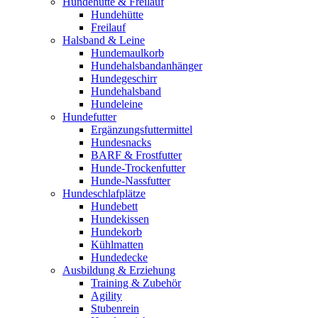
Hundehütte & Freilauf
Hundehütte
Freilauf
Halsband & Leine
Hundemaulkorb
Hundehalsbandanhänger
Hundegeschirr
Hundehalsband
Hundeleine
Hundefutter
Ergänzungsfuttermittel
Hundesnacks
BARF & Frostfutter
Hunde-Trockenfutter
Hunde-Nassfutter
Hundeschlafplätze
Hundebett
Hundekissen
Hundekorb
Kühlmatten
Hundedecke
Ausbildung & Erziehung
Training & Zubehör
Agility
Stubenrein