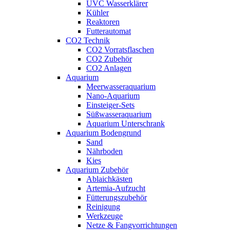
UVC Wasserklärer
Kühler
Reaktoren
Futterautomat
CO2 Technik
CO2 Vorratsflaschen
CO2 Zubehör
CO2 Anlagen
Aquarium
Meerwasseraquarium
Nano-Aquarium
Einsteiger-Sets
Süßwasseraquarium
Aquarium Unterschrank
Aquarium Bodengrund
Sand
Nährboden
Kies
Aquarium Zubehör
Ablaichkästen
Artemia-Aufzucht
Fütterungszubehör
Reinigung
Werkzeuge
Netze & Fangvorrichtungen