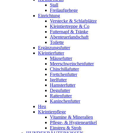
Stall
Freilaufgehege
Einrichtung
Verstecke & Schlafplätze
Kleintiertreppe & Co
Futternapf & Tränke
Abenteuerlandschaft
Toilette
Ergänzungsfutter
Kleintierfutter
Mäusefutter
Meerschweinchenfutter
Chinchillafutter
Frettchenfutter
Igelfutter
Hamsterfutter
Degufutter
Rattenfutter
Kaninchenfutter
Heu
Kleintierpflege
Vitamine & Mineralien
Pflege- & Hygieneartikel
Einstreu & Stroh