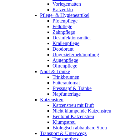
Vorlegematten
Katzenklo
Pflege- & Hygieneartikel
Pfotenpflege
Fellpflege
Zahnpflege
Desinfektionsmittel
Krallenpflege
Deodorant
Ungezieferbekämpfung
Augenpflege
Ohrenpflege
Napf & Tränke
Trinkbrunnen
Futterautomat
Fressnapf & Tränke
Napfunterlage
Katzenstreu
Katzenstreu mit Duft
Nicht klumpende Katzenstreu
Bentonit Katzenstreu
Klumpstreu
Biologisch abbaubare Streu
Transport & Unterwegs
Transportbox