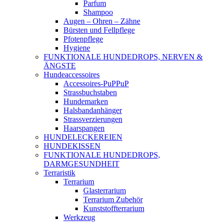
Parfum
Shampoo
Augen – Ohren – Zähne
Bürsten und Fellpflege
Pfotenpflege
Hygiene
FUNKTIONALE HUNDEDROPS, NERVEN &
ÄNGSTE
Hundeaccessoires
Accessoires-PuPPuP
Strassbuchstaben
Hundemarken
Halsbandanhänger
Strassverzierungen
Haarspangen
HUNDELECKEREIEN
HUNDEKISSEN
FUNKTIONALE HUNDEDROPS,
DARMGESUNDHEIT
Terraristik
Terrarium
Glasterrarium
Terrarium Zubehör
Kunststoffterrarium
Werkzeug