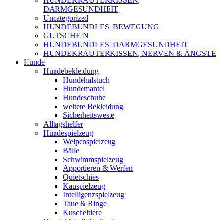
HUNDEKRÄUTERKISSEN,
DARMGESUNDHEIT
Uncategorized
HUNDEBUNDLES, BEWEGUNG
GUTSCHEIN
HUNDEBUNDLES, DARMGESUNDHEIT
HUNDEKRÄUTERKISSEN, NERVEN & ÄNGSTE
Hunde
Hundebekleidung
Hundehalstuch
Hundemantel
Hundeschuhe
weitere Bekleidung
Sicherheitsweste
Alltagshelfer
Hundespielzeug
Welpenspielzeug
Bälle
Schwimmspielzeug
Apportieren & Werfen
Quietschies
Kauspielzeug
Intelligenzspielzeug
Taue & Ringe
Kuscheltiere