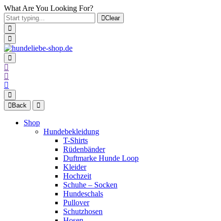
What Are You Looking For?
Clear
Back
Shop
Hundebekleidung
T-Shirts
Rüdenbänder
Duftmarke Hunde Loop
Kleider
Hochzeit
Schuhe – Socken
Hundeschals
Pullover
Schutzhosen
Hosen