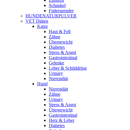
Einstreu
Schaukel
Futterspender
HUNDENATURPULVER
VET Diäten
Katze
Haut & Fell
Zähne
Übergewicht
Diabetes
Stress & Angst
Gastrointestinal
Gelenke
Leber & Schilddrüse
Urinary
Nierendiät
Hund
Nierendiät
Zähne
Urinary
Stress & Angst
Übergewicht
Gastrointestinal
Herz & Leber
Diabetes