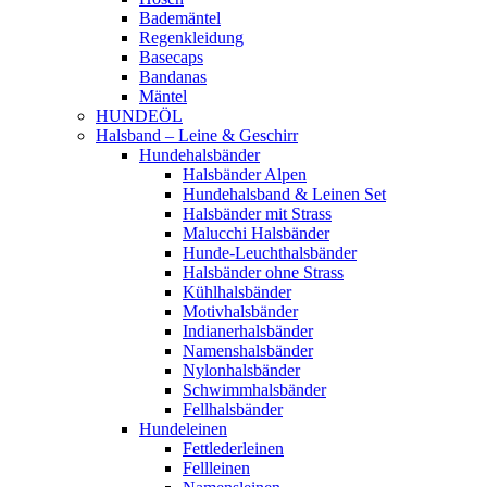
Bademäntel
Regenkleidung
Basecaps
Bandanas
Mäntel
HUNDEÖL
Halsband – Leine & Geschirr
Hundehalsbänder
Halsbänder Alpen
Hundehalsband & Leinen Set
Halsbänder mit Strass
Malucchi Halsbänder
Hunde-Leuchthalsbänder
Halsbänder ohne Strass
Kühlhalsbänder
Motivhalsbänder
Indianerhalsbänder
Namenshalsbänder
Nylonhalsbänder
Schwimmhalsbänder
Fellhalsbänder
Hundeleinen
Fettlederleinen
Fellleinen