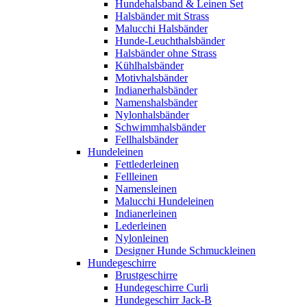
Hundehalsband & Leinen Set
Halsbänder mit Strass
Malucchi Halsbänder
Hunde-Leuchthalsbänder
Halsbänder ohne Strass
Kühlhalsbänder
Motivhalsbänder
Indianerhalsbänder
Namenshalsbänder
Nylonhalsbänder
Schwimmhalsbänder
Fellhalsbänder
Hundeleinen
Fettlederleinen
Fellleinen
Namensleinen
Malucchi Hundeleinen
Indianerleinen
Lederleinen
Nylonleinen
Designer Hunde Schmuckleinen
Hundegeschirre
Brustgeschirre
Hundegeschirre Curli
Hundegeschirr Jack-B