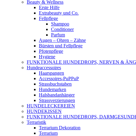
Beauty & Wellness
Erste Hilfe
Extrabeauty und Co.
Fellpflege
Shampoo
Conditioner
Parfum
Augen – Ohren – Zähne
Bürsten und Fellpflege
Pfotenpflege
Hygiene
FUNKTIONALE HUNDEDROPS, NERVEN & ÄNG
Hundeaccessoires
Haarspangen
Accessoires-PuPPuP
Strassbuchstaben
Hundemarken
Halsbandanhänger
Strassverzierungen
HUNDELECKEREIEN
HUNDEKISSEN
FUNKTIONALE HUNDEDROPS, DARMGESUND
Terraristik
Terrarium Dekoration
Terrarium