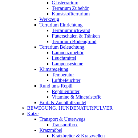
Glasterrarium
Terrarium Zubehör
Kunststoffterrarium
Werkzeug
Terrarium Einrichtung
Terrariumrückwand
Futterschalen & Tränken
Terrarium Bodengrund
Terrarium Beleuchtung
Lampenzubehör
Leuchtmittel
Lampensysteme
Klimaregelung
Temperatur
Luftbefeuchter
Rund ums Reptil
Reptilienfutter
Vitamine & Mineralstoffe
Brut- & Zuchthilfsmittel
BEWEGUNG, HUNDENATURPULVER
Katze
Transport & Unterwegs
Transportbox
Kratzmöbel
Kratzbretter & Kratzwellen