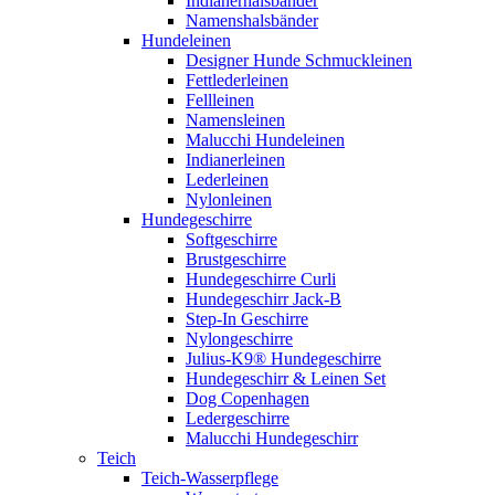
Indianerhalsbänder
Namenshalsbänder
Hundeleinen
Designer Hunde Schmuckleinen
Fettlederleinen
Fellleinen
Namensleinen
Malucchi Hundeleinen
Indianerleinen
Lederleinen
Nylonleinen
Hundegeschirre
Softgeschirre
Brustgeschirre
Hundegeschirre Curli
Hundegeschirr Jack-B
Step-In Geschirre
Nylongeschirre
Julius-K9® Hundegeschirre
Hundegeschirr & Leinen Set
Dog Copenhagen
Ledergeschirre
Malucchi Hundegeschirr
Teich
Teich-Wasserpflege