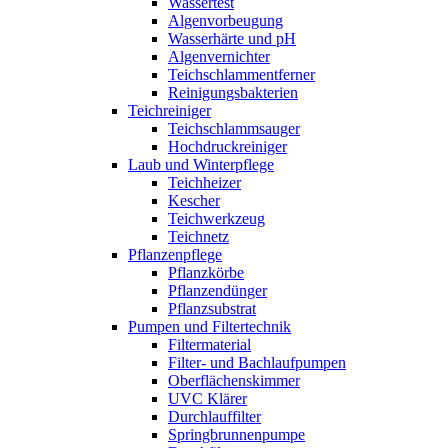
Wassertest
Algenvorbeugung
Wasserhärte und pH
Algenvernichter
Teichschlammentferner
Reinigungsbakterien
Teichreiniger
Teichschlammsauger
Hochdruckreiniger
Laub und Winterpflege
Teichheizer
Kescher
Teichwerkzeug
Teichnetz
Pflanzenpflege
Pflanzkörbe
Pflanzendünger
Pflanzsubstrat
Pumpen und Filtertechnik
Filtermaterial
Filter- und Bachlaufpumpen
Oberflächenskimmer
UVC Klärer
Durchlauffilter
Springbrunnenpumpe