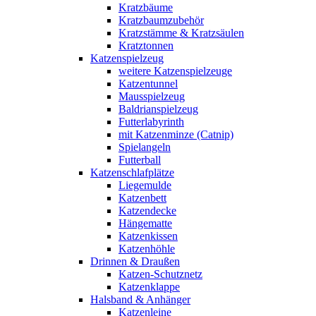
Kratzbäume
Kratzbaumzubehör
Kratzstämme & Kratzsäulen
Kratztonnen
Katzenspielzeug
weitere Katzenspielzeuge
Katzentunnel
Mausspielzeug
Baldrianspielzeug
Futterlabyrinth
mit Katzenminze (Catnip)
Spielangeln
Futterball
Katzenschlafplätze
Liegemulde
Katzenbett
Katzendecke
Hängematte
Katzenkissen
Katzenhöhle
Drinnen & Draußen
Katzen-Schutznetz
Katzenklappe
Halsband & Anhänger
Katzenleine