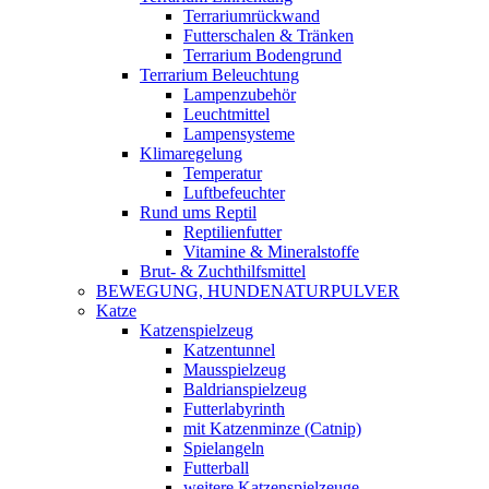
Terrariumrückwand
Futterschalen & Tränken
Terrarium Bodengrund
Terrarium Beleuchtung
Lampenzubehör
Leuchtmittel
Lampensysteme
Klimaregelung
Temperatur
Luftbefeuchter
Rund ums Reptil
Reptilienfutter
Vitamine & Mineralstoffe
Brut- & Zuchthilfsmittel
BEWEGUNG, HUNDENATURPULVER
Katze
Katzenspielzeug
Katzentunnel
Mausspielzeug
Baldrianspielzeug
Futterlabyrinth
mit Katzenminze (Catnip)
Spielangeln
Futterball
weitere Katzenspielzeuge