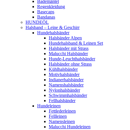
Bademäntel
Regenkleidung
Basecaps
Bandanas
HUNDEÖL
Halsband – Leine & Geschirr
Hundehalsbänder
Halsbänder Alpen
Hundehalsband & Leinen Set
Halsbänder mit Strass
Malucchi Halsbänder
Hunde-Leuchthalsbänder
Halsbänder ohne Strass
Kühlhalsbänder
Motivhalsbänder
Indianerhalsbänder
Namenshalsbänder
Nylonhalsbänder
Schwimmhalsbänder
Fellhalsbänder
Hundeleinen
Fettlederleinen
Fellleinen
Namensleinen
Malucchi Hundeleinen