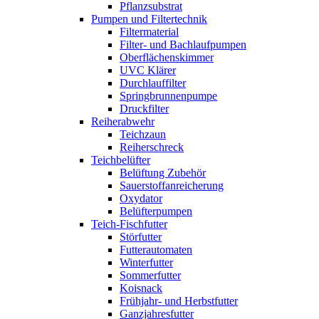
Pflanzsubstrat
Pumpen und Filtertechnik
Filtermaterial
Filter- und Bachlaufpumpen
Oberflächenskimmer
UVC Klärer
Durchlauffilter
Springbrunnenpumpe
Druckfilter
Reiherabwehr
Teichzaun
Reiherschreck
Teichbelüfter
Belüftung Zubehör
Sauerstoffanreicherung
Oxydator
Belüfterpumpen
Teich-Fischfutter
Störfutter
Futterautomaten
Winterfutter
Sommerfutter
Koisnack
Frühjahr- und Herbstfutter
Ganzjahresfutter