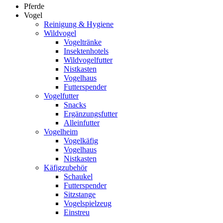
Pferde
Vogel
Reinigung & Hygiene
Wildvogel
Vogeltränke
Insektenhotels
Wildvogelfutter
Nistkasten
Vogelhaus
Futterspender
Vogelfutter
Snacks
Ergänzungsfutter
Alleinfutter
Vogelheim
Vogelkäfig
Vogelhaus
Nistkasten
Käfigzubehör
Schaukel
Futterspender
Sitzstange
Vogelspielzeug
Einstreu