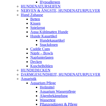
Hypoallergen
HUNDENATURSEIFEN
NERVEN & ÄNGSTE, HUNDENATURPULVER
Hund Zuhause
Betten
Kissen
Spielzeug
Aqua Kühlmatten Hunde
Hunde Kauartikel
Hundekauartikel
Snackdosen
Cuddle Cups
Näpfe – Bowls
Napfunterlagen
Decken
Kuschelhöhlen
HUNDEDECKEN
DARMGESUNDHEIT, HUNDENATURPULVER
Aquaristik
Aquarium Pflege
Heilmittel
Aquarium Wasserpflege
Algenbekämpfung
Wassertest
Pflanzendünger & Pflege