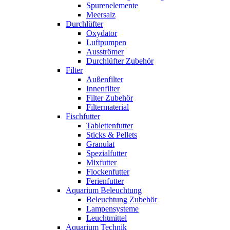
Spurenelemente
Meersalz
Durchlüfter
Oxydator
Luftpumpen
Ausströmer
Durchlüfter Zubehör
Filter
Außenfilter
Innenfilter
Filter Zubehör
Filtermaterial
Fischfutter
Tablettenfutter
Sticks & Pellets
Granulat
Spezialfutter
Mixfutter
Flockenfutter
Ferienfutter
Aquarium Beleuchtung
Beleuchtung Zubehör
Lampensysteme
Leuchtmittel
Aquarium Technik