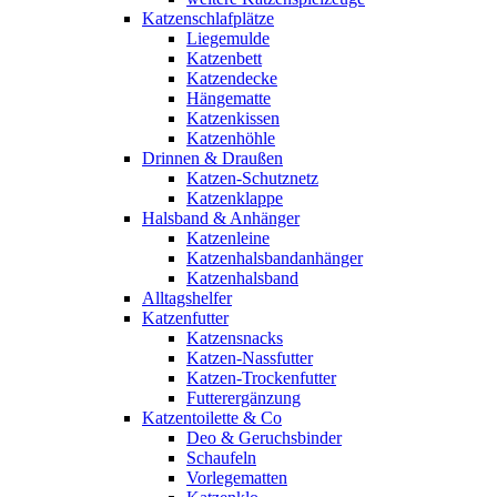
Katzenschlafplätze
Liegemulde
Katzenbett
Katzendecke
Hängematte
Katzenkissen
Katzenhöhle
Drinnen & Draußen
Katzen-Schutznetz
Katzenklappe
Halsband & Anhänger
Katzenleine
Katzenhalsbandanhänger
Katzenhalsband
Alltagshelfer
Katzenfutter
Katzensnacks
Katzen-Nassfutter
Katzen-Trockenfutter
Futterergänzung
Katzentoilette & Co
Deo & Geruchsbinder
Schaufeln
Vorlegematten