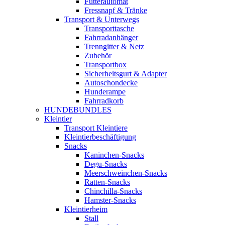
Futterautomat
Fressnapf & Tränke
Transport & Unterwegs
Transporttasche
Fahrradanhänger
Trenngitter & Netz
Zubehör
Transportbox
Sicherheitsgurt & Adapter
Autoschondecke
Hunderampe
Fahrradkorb
HUNDEBUNDLES
Kleintier
Transport Kleintiere
Kleintierbeschäftigung
Snacks
Kaninchen-Snacks
Degu-Snacks
Meerschweinchen-Snacks
Ratten-Snacks
Chinchilla-Snacks
Hamster-Snacks
Kleintierheim
Stall