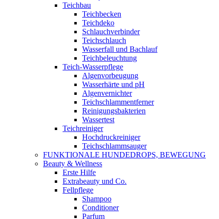
Teichbau
Teichbecken
Teichdeko
Schlauchverbinder
Teichschlauch
Wasserfall und Bachlauf
Teichbeleuchtung
Teich-Wasserpflege
Algenvorbeugung
Wasserhärte und pH
Algenvernichter
Teichschlammentferner
Reinigungsbakterien
Wassertest
Teichreiniger
Hochdruckreiniger
Teichschlammsauger
FUNKTIONALE HUNDEDROPS, BEWEGUNG
Beauty & Wellness
Erste Hilfe
Extrabeauty und Co.
Fellpflege
Shampoo
Conditioner
Parfum