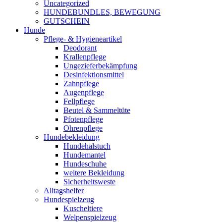
Uncategorized
HUNDEBUNDLES, BEWEGUNG
GUTSCHEIN
Hunde
Pflege- & Hygieneartikel
Deodorant
Krallenpflege
Ungezieferbekämpfung
Desinfektionsmittel
Zahnpflege
Augenpflege
Fellpflege
Beutel & Sammeltüte
Pfotenpflege
Ohrenpflege
Hundebekleidung
Hundehalstuch
Hundemantel
Hundeschuhe
weitere Bekleidung
Sicherheitsweste
Alltagshelfer
Hundespielzeug
Kuscheltiere
Welpenspielzeug