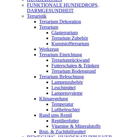
FUNKTIONALE HUNDEDROPS,
DARMGESUNDHEIT
Terraristik
Terrarium Dekoration
Terrarium
Glasterrarium
Terrarium Zubehör
Kunststoffterrarium
Werkzeug
Terrarium Einrichtung
Terrariumrückwand
Futterschalen & Tränken
Terrarium Bodengrund
Terrarium Beleuchtung
Lampenzubehör
Leuchtmittel
Lampensysteme
Klimaregelung
Temperatur
Luftbefeuchter
Rund ums Reptil
Reptilienfutter
Vitamine & Mineralstoffe
Brut- & Zuchthilfsmittel