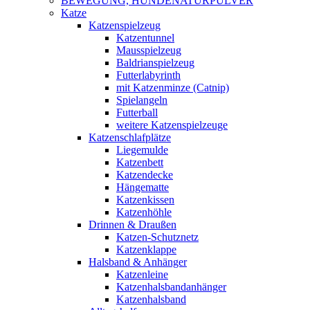
BEWEGUNG, HUNDENATURPULVER
Katze
Katzenspielzeug
Katzentunnel
Mausspielzeug
Baldrianspielzeug
Futterlabyrinth
mit Katzenminze (Catnip)
Spielangeln
Futterball
weitere Katzenspielzeuge
Katzenschlafplätze
Liegemulde
Katzenbett
Katzendecke
Hängematte
Katzenkissen
Katzenhöhle
Drinnen & Draußen
Katzen-Schutznetz
Katzenklappe
Halsband & Anhänger
Katzenleine
Katzenhalsbandanhänger
Katzenhalsband