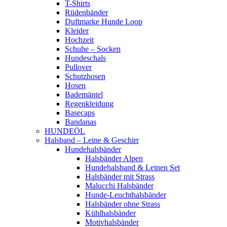
T-Shirts
Rüdenbänder
Duftmarke Hunde Loop
Kleider
Hochzeit
Schuhe – Socken
Hundeschals
Pullover
Schutzhosen
Hosen
Bademäntel
Regenkleidung
Basecaps
Bandanas
HUNDEÖL
Halsband – Leine & Geschirr
Hundehalsbänder
Halsbänder Alpen
Hundehalsband & Leinen Set
Halsbänder mit Strass
Malucchi Halsbänder
Hunde-Leuchthalsbänder
Halsbänder ohne Strass
Kühlhalsbänder
Motivhalsbänder