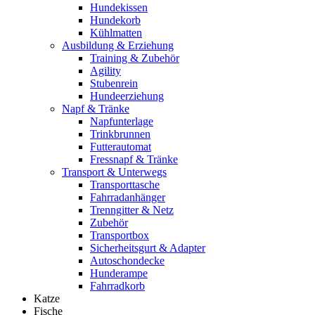
Hundekissen
Hundekorb
Kühlmatten
Ausbildung & Erziehung
Training & Zubehör
Agility
Stubenrein
Hundeerziehung
Napf & Tränke
Napfunterlage
Trinkbrunnen
Futterautomat
Fressnapf & Tränke
Transport & Unterwegs
Transporttasche
Fahrradanhänger
Trenngitter & Netz
Zubehör
Transportbox
Sicherheitsgurt & Adapter
Autoschondecke
Hunderampe
Fahrradkorb
Katze
Fische