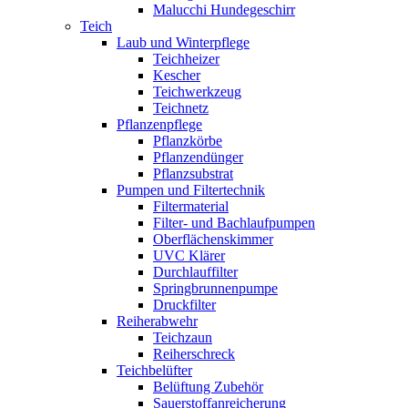
Malucchi Hundegeschirr
Teich
Laub und Winterpflege
Teichheizer
Kescher
Teichwerkzeug
Teichnetz
Pflanzenpflege
Pflanzkörbe
Pflanzendünger
Pflanzsubstrat
Pumpen und Filtertechnik
Filtermaterial
Filter- und Bachlaufpumpen
Oberflächenskimmer
UVC Klärer
Durchlauffilter
Springbrunnenpumpe
Druckfilter
Reiherabwehr
Teichzaun
Reiherschreck
Teichbelüfter
Belüftung Zubehör
Sauerstoffanreicherung