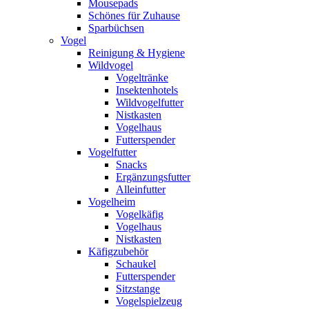
Mousepads
Schönes für Zuhause
Sparbüchsen
Vogel
Reinigung & Hygiene
Wildvogel
Vogeltränke
Insektenhotels
Wildvogelfutter
Nistkasten
Vogelhaus
Futterspender
Vogelfutter
Snacks
Ergänzungsfutter
Alleinfutter
Vogelheim
Vogelkäfig
Vogelhaus
Nistkasten
Käfigzubehör
Schaukel
Futterspender
Sitzstange
Vogelspielzeug