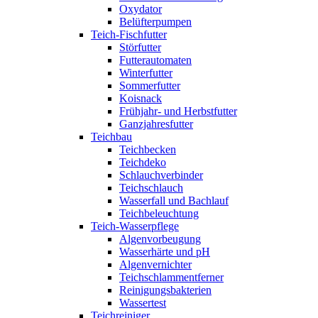
Oxydator
Belüfterpumpen
Teich-Fischfutter
Störfutter
Futterautomaten
Winterfutter
Sommerfutter
Koisnack
Frühjahr- und Herbstfutter
Ganzjahresfutter
Teichbau
Teichbecken
Teichdeko
Schlauchverbinder
Teichschlauch
Wasserfall und Bachlauf
Teichbeleuchtung
Teich-Wasserpflege
Algenvorbeugung
Wasserhärte und pH
Algenvernichter
Teichschlammentferner
Reinigungsbakterien
Wassertest
Teichreiniger