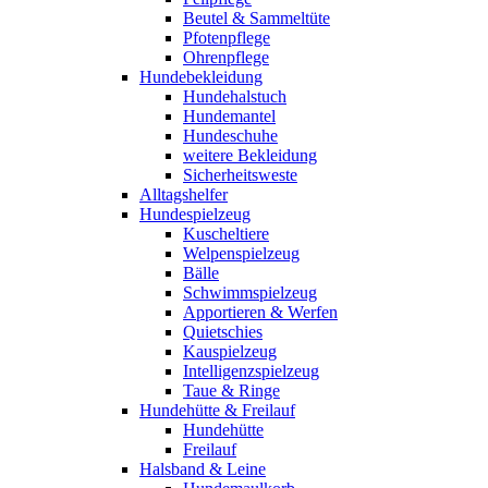
Beutel & Sammeltüte
Pfotenpflege
Ohrenpflege
Hundebekleidung
Hundehalstuch
Hundemantel
Hundeschuhe
weitere Bekleidung
Sicherheitsweste
Alltagshelfer
Hundespielzeug
Kuscheltiere
Welpenspielzeug
Bälle
Schwimmspielzeug
Apportieren & Werfen
Quietschies
Kauspielzeug
Intelligenzspielzeug
Taue & Ringe
Hundehütte & Freilauf
Hundehütte
Freilauf
Halsband & Leine