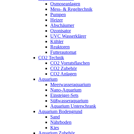
Osmoseanlagen
Mess- & Regeltechnik
Pumpen
Heizer
Abschäumer
Ozonisator
UVC Wasserklärer
Kühler
Reaktoren
Futterautomat
CO2 Technik
CO2 Vorratsflaschen
CO2 Zubehör
CO2 Anlagen
Aquarium
Meerwasseraquarium
Nano-Aquarium
Einsteiger-Sets
Süßwasseraquarium
Aquarium Unterschrank
Aquarium Bodengrund
Sand
Nährboden
Kies
Aquarium Zubehör