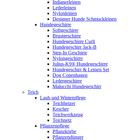
Indianerleinen
Lederleinen
Nylonleinen
Designer Hunde Schmuckleinen
Hundegeschirre
Softgeschirre
Brustgeschirre
Hundegeschirre Curli
Hundegeschirr Jack-B
Step-In Geschirre
Nylongeschirre
Julius-K9® Hundegeschirre
Hundegeschirr & Leinen Set
Dog Copenhagen
Ledergeschirre
Malucchi Hundegeschirr
Teich
Laub und Winterpflege
Teichheizer
Kescher
Teichwerkzeug
Teichnetz
Pflanzenpflege
Pflanzkörbe
Pflanzendünger