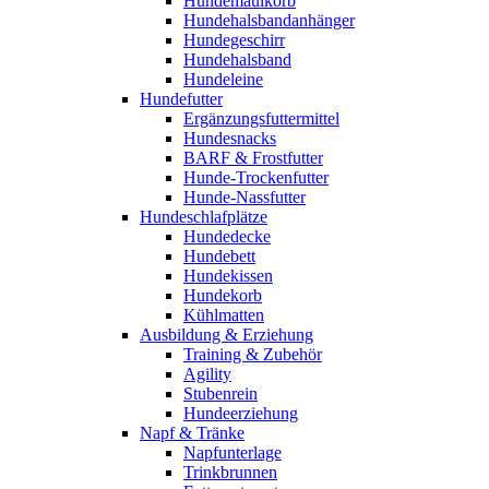
Hundemaulkorb
Hundehalsbandanhänger
Hundegeschirr
Hundehalsband
Hundeleine
Hundefutter
Ergänzungsfuttermittel
Hundesnacks
BARF & Frostfutter
Hunde-Trockenfutter
Hunde-Nassfutter
Hundeschlafplätze
Hundedecke
Hundebett
Hundekissen
Hundekorb
Kühlmatten
Ausbildung & Erziehung
Training & Zubehör
Agility
Stubenrein
Hundeerziehung
Napf & Tränke
Napfunterlage
Trinkbrunnen