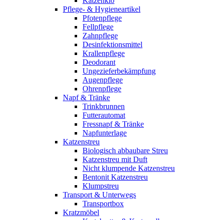
Katzenklo
Pflege- & Hygieneartikel
Pfotenpflege
Fellpflege
Zahnpflege
Desinfektionsmittel
Krallenpflege
Deodorant
Ungezieferbekämpfung
Augenpflege
Ohrenpflege
Napf & Tränke
Trinkbrunnen
Futterautomat
Fressnapf & Tränke
Napfunterlage
Katzenstreu
Biologisch abbaubare Streu
Katzenstreu mit Duft
Nicht klumpende Katzenstreu
Bentonit Katzenstreu
Klumpstreu
Transport & Unterwegs
Transportbox
Kratzmöbel