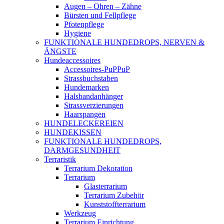
Augen – Ohren – Zähne
Bürsten und Fellpflege
Pfotenpflege
Hygiene
FUNKTIONALE HUNDEDROPS, NERVEN &
ÄNGSTE
Hundeaccessoires
Accessoires-PuPPuP
Strassbuchstaben
Hundemarken
Halsbandanhänger
Strassverzierungen
Haarspangen
HUNDELECKEREIEN
HUNDEKISSEN
FUNKTIONALE HUNDEDROPS,
DARMGESUNDHEIT
Terraristik
Terrarium Dekoration
Terrarium
Glasterrarium
Terrarium Zubehör
Kunststoffterrarium
Werkzeug
Terrarium Einrichtung