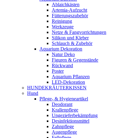
Ablaichkästen
Artemia-Aufzucht
Fütterungszubehör
Reinigung
Werkzeuge
Netze & Fangvorrichtungen
Silikon und Kleber
Schlauch & Zubehör
Aquarium Dekoration
Natur Deko
Figuren & Gegenstände
Rückwand
Poster
Aquarium Pflanzen
LED-Dekoration
HUNDEKRÄUTERKISSEN
Hund
Pflege- & Hygieneartikel
Deodorant
Krallenpflege
Ungezieferbekämpfung
Desinfektionsmittel
Zahnpflege
Augenpflege
Fellpflege