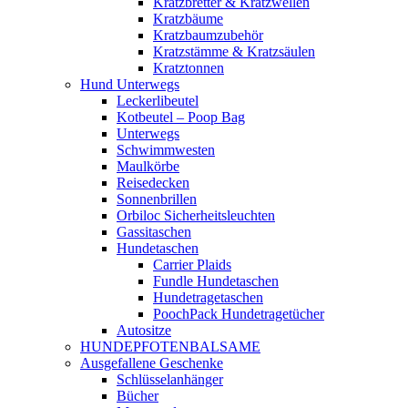
Kratzbretter & Kratzwellen
Kratzbäume
Kratzbaumzubehör
Kratzstämme & Kratzsäulen
Kratztonnen
Hund Unterwegs
Leckerlibeutel
Kotbeutel – Poop Bag
Unterwegs
Schwimmwesten
Maulkörbe
Reisedecken
Sonnenbrillen
Orbiloc Sicherheitsleuchten
Gassitaschen
Hundetaschen
Carrier Plaids
Fundle Hundetaschen
Hundetragetaschen
PoochPack Hundetragetücher
Autositze
HUNDEPFOTENBALSAME
Ausgefallene Geschenke
Schlüsselanhänger
Bücher