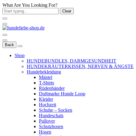
What Are You Looking For?
Clear
Back
Shop
HUNDEBUNDLES, DARMGESUNDHEIT
HUNDEKRÄUTERKISSEN, NERVEN & ÄNGSTE
Hundebekleidung
Mäntel
T-Shirts
Rüdenbänder
Duftmarke Hunde Loop
Kleider
Hochzeit
Schuhe – Socken
Hundeschals
Pullover
Schutzhosen
Hosen