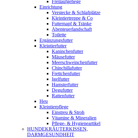
Freilaufgehege
Einrichtung
Verstecke & Schlafplätze
Kleintiertreppe & Co
Futternapf & Tränke
Abenteuerlandschaft
Toilette
Ergänzungsfutter
Kleintierfutter
Kaninchenfutter
Mäusefutter
Meerschweinchenfutter
Chinchillafutter
Frettchenfutter
Igelfutter
Hamsterfutter
Degufutter
Rattenfutter
Heu
Kleintierpflege
Einstreu & Stroh
Vitamine & Mineralien
Pflege- & Hygieneartikel
HUNDEKRÄUTERKISSEN,
DARMGESUNDHEIT