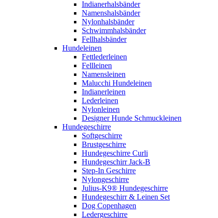
Indianerhalsbänder
Namenshalsbänder
Nylonhalsbänder
Schwimmhalsbänder
Fellhalsbänder
Hundeleinen
Fettlederleinen
Fellleinen
Namensleinen
Malucchi Hundeleinen
Indianerleinen
Lederleinen
Nylonleinen
Designer Hunde Schmuckleinen
Hundegeschirre
Softgeschirre
Brustgeschirre
Hundegeschirre Curli
Hundegeschirr Jack-B
Step-In Geschirre
Nylongeschirre
Julius-K9® Hundegeschirre
Hundegeschirr & Leinen Set
Dog Copenhagen
Ledergeschirre