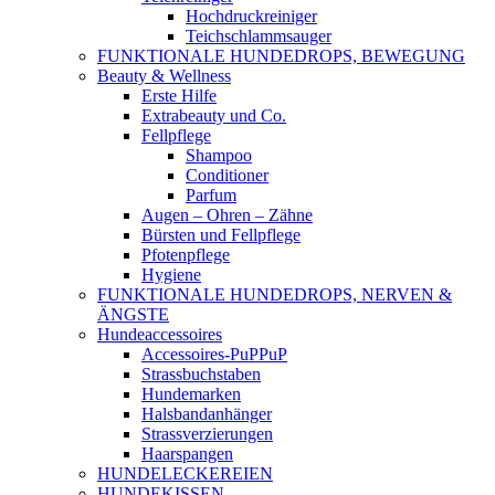
Hochdruckreiniger
Teichschlammsauger
FUNKTIONALE HUNDEDROPS, BEWEGUNG
Beauty & Wellness
Erste Hilfe
Extrabeauty und Co.
Fellpflege
Shampoo
Conditioner
Parfum
Augen – Ohren – Zähne
Bürsten und Fellpflege
Pfotenpflege
Hygiene
FUNKTIONALE HUNDEDROPS, NERVEN &
ÄNGSTE
Hundeaccessoires
Accessoires-PuPPuP
Strassbuchstaben
Hundemarken
Halsbandanhänger
Strassverzierungen
Haarspangen
HUNDELECKEREIEN
HUNDEKISSEN