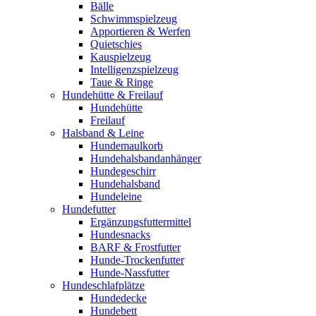
Bälle
Schwimmspielzeug
Apportieren & Werfen
Quietschies
Kauspielzeug
Intelligenzspielzeug
Taue & Ringe
Hundehütte & Freilauf
Hundehütte
Freilauf
Halsband & Leine
Hundemaulkorb
Hundehalsbandanhänger
Hundegeschirr
Hundehalsband
Hundeleine
Hundefutter
Ergänzungsfuttermittel
Hundesnacks
BARF & Frostfutter
Hunde-Trockenfutter
Hunde-Nassfutter
Hundeschlafplätze
Hundedecke
Hundebett