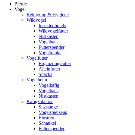
Pferde
Vogel
Reinigung & Hygiene
Wildvogel
Insektenhotels
Wildvogelfutter
Nistkasten
Vogelhaus
Futterspender
Vogeltränke
Vogelfutter
Ergänzungsfutter
Alleinfutter
Snacks
Vogelheim
Vogelkäfig
Vogelhaus
Nistkasten
Käfigzubehör
Sitzstange
Vogelspielzeug
Einstreu
Schaukel
Futterspender