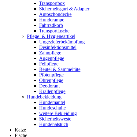
Transportbox
Sicherheitsgurt & Adapter
Autoschondecke
Hunderampe
Fahrradkorb
Transporttasche
Pflege- & Hygieneartikel
Ungezieferbekämpfung
Desinfektionsmittel
Zahnpflege
Augenpflege
Fellpflege
Beutel & Sammeltüte
Pfotenpflege
Ohrenpflege
Deodorant
Krallenpflege
Hundebekleidung
Hundemantel
Hundeschuhe
weitere Bekleidung
Sicherheitsweste
Hundehalstuch
Katze
Fische