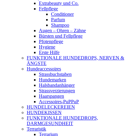
Extrabeauty und Co.
Fellpflege
Conditioner
Parfum
Shampoo
Augen – Ohren – Zähne
Bürsten und Fellpflege
Pfotenpflege
Hygiene
Erste Hilfe
FUNKTIONALE HUNDEDROPS, NERVEN &
ÄNGSTE
Hundeaccessoires
Strassbuchstaben
Hundemarken
Halsbandanhänger
Strassverzierungen
Haarspangen
Accessoires-PuPPuP
HUNDELECKEREIEN
HUNDEKISSEN
FUNKTIONALE HUNDEDROPS,
DARMGESUNDHEIT
Terraristik
Terrarium