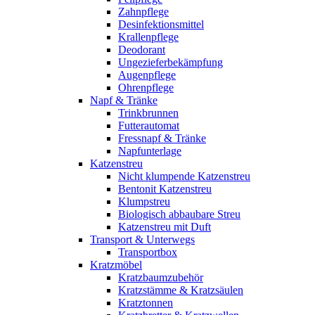
Zahnpflege
Desinfektionsmittel
Krallenpflege
Deodorant
Ungezieferbekämpfung
Augenpflege
Ohrenpflege
Napf & Tränke
Trinkbrunnen
Futterautomat
Fressnapf & Tränke
Napfunterlage
Katzenstreu
Nicht klumpende Katzenstreu
Bentonit Katzenstreu
Klumpstreu
Biologisch abbaubare Streu
Katzenstreu mit Duft
Transport & Unterwegs
Transportbox
Kratzmöbel
Kratzbaumzubehör
Kratzstämme & Kratzsäulen
Kratztonnen