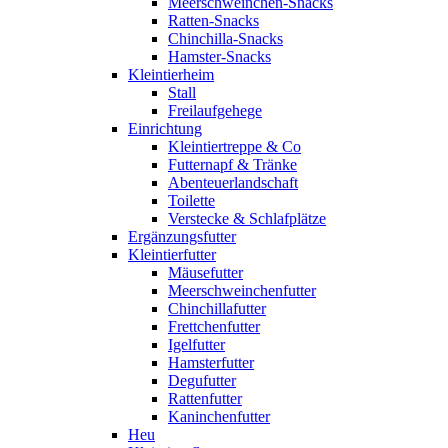
Meerschweinchen-Snacks
Ratten-Snacks
Chinchilla-Snacks
Hamster-Snacks
Kleintierheim
Stall
Freilaufgehege
Einrichtung
Kleintiertreppe & Co
Futternapf & Tränke
Abenteuerlandschaft
Toilette
Verstecke & Schlafplätze
Ergänzungsfutter
Kleintierfutter
Mäusefutter
Meerschweinchenfutter
Chinchillafutter
Frettchenfutter
Igelfutter
Hamsterfutter
Degufutter
Rattenfutter
Kaninchenfutter
Heu