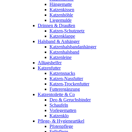
Hängematte
Katzenkissen
Katzenhöhle
Liegemulde
Drinnen & Draußen
Katzen-Schutznetz
Katzenklappe
Halsband & Anhänger
Katzenhalsbandanhänger
Katzenhalsband
Katzenleine
Alltagshelfer
Katzenfutter
Katzensnacks
Katzen-Nassfutter
Katzen-Trockenfutter
Futterergänzung
Katzentoilette & Co
Deo & Geruchsbinder
Schaufeln
Vorlegematten
Katzenklo
Pflege- & Hygieneartikel
Pfotenpflege
Fellpflege