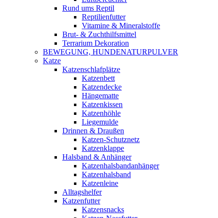
Rund ums Reptil
Reptilienfutter
Vitamine & Mineralstoffe
Brut- & Zuchthilfsmittel
Terrarium Dekoration
BEWEGUNG, HUNDENATURPULVER
Katze
Katzenschlafplätze
Katzenbett
Katzendecke
Hängematte
Katzenkissen
Katzenhöhle
Liegemulde
Drinnen & Draußen
Katzen-Schutznetz
Katzenklappe
Halsband & Anhänger
Katzenhalsbandanhänger
Katzenhalsband
Katzenleine
Alltagshelfer
Katzenfutter
Katzensnacks