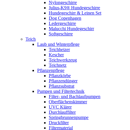
Nylongeschirre
Julius-K9® Hundegeschirre
Hundegeschirr & Leinen Set
Dog Copenhagen
Ledergeschirre
Malucchi Hundegeschirr
Softgeschirre
Teich
Laub und Winterpflege
Teichheizer
Kescher
Teichwerkzeug
Teichnetz
Pflanzenpflege
Pflanzkörbe
Pflanzendünger
Pflanzsubstrat
Pumpen und Filtertechnik
Filter- und Bachlaufpumpen
Oberflächenskimmer
UVC Klärer
Durchlauffilter
Springbrunnenpumpe
Druckfilter
Filtermaterial