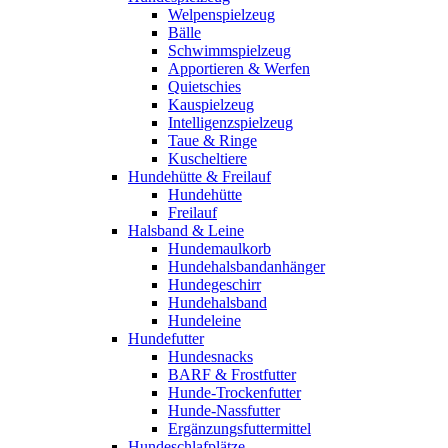
Welpenspielzeug
Bälle
Schwimmspielzeug
Apportieren & Werfen
Quietschies
Kauspielzeug
Intelligenzspielzeug
Taue & Ringe
Kuscheltiere
Hundehütte & Freilauf
Hundehütte
Freilauf
Halsband & Leine
Hundemaulkorb
Hundehalsbandanhänger
Hundegeschirr
Hundehalsband
Hundeleine
Hundefutter
Hundesnacks
BARF & Frostfutter
Hunde-Trockenfutter
Hunde-Nassfutter
Ergänzungsfuttermittel
Hundeschlafplätze