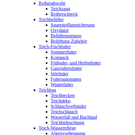
Reiherabwehr
Teichzaun
Reiherschreck
Teichbelüfter
Sauerstoffanreicherung
Oxydator
Belüfterpumpen
Belüftung Zubehör
Teich-Fischfutter
Sommerfutter
Koisnack
Frühjahr- und Herbstfutter
Ganzjahresfutter
Störfutter
Futterautomaten
Winterfutter
Teichbau
Teichbecken
Teichdeko
Schlauchverbinder
Teichschlauch
Wasserfall und Bachlauf
Teichbeleuchtung
Teich-Wasserpflege
Algenvorbeugung