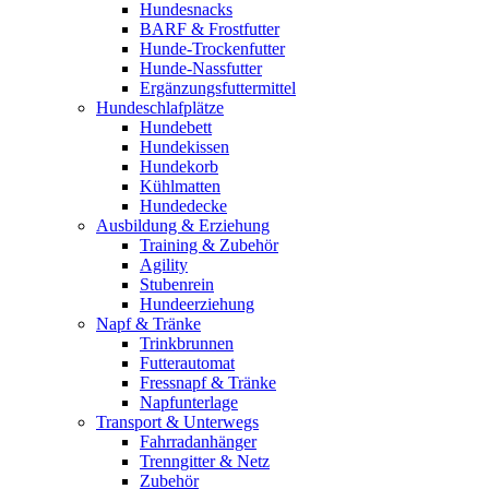
Hundesnacks
BARF & Frostfutter
Hunde-Trockenfutter
Hunde-Nassfutter
Ergänzungsfuttermittel
Hundeschlafplätze
Hundebett
Hundekissen
Hundekorb
Kühlmatten
Hundedecke
Ausbildung & Erziehung
Training & Zubehör
Agility
Stubenrein
Hundeerziehung
Napf & Tränke
Trinkbrunnen
Futterautomat
Fressnapf & Tränke
Napfunterlage
Transport & Unterwegs
Fahrradanhänger
Trenngitter & Netz
Zubehör