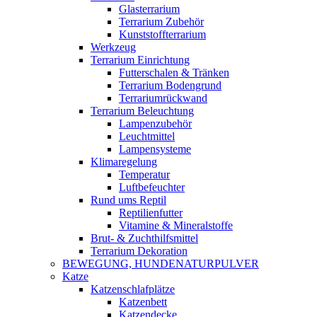
Glasterrarium
Terrarium Zubehör
Kunststoffterrarium
Werkzeug
Terrarium Einrichtung
Futterschalen & Tränken
Terrarium Bodengrund
Terrariumrückwand
Terrarium Beleuchtung
Lampenzubehör
Leuchtmittel
Lampensysteme
Klimaregelung
Temperatur
Luftbefeuchter
Rund ums Reptil
Reptilienfutter
Vitamine & Mineralstoffe
Brut- & Zuchthilfsmittel
Terrarium Dekoration
BEWEGUNG, HUNDENATURPULVER
Katze
Katzenschlafplätze
Katzenbett
Katzendecke