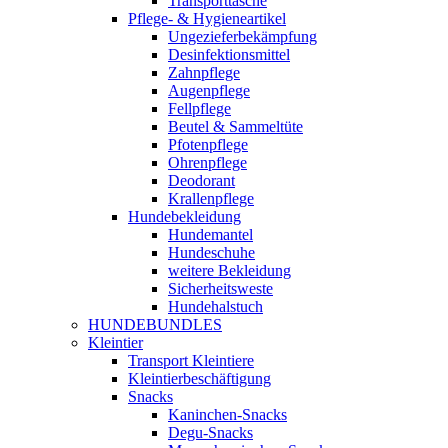
Transporttasche
Pflege- & Hygieneartikel
Ungezieferbekämpfung
Desinfektionsmittel
Zahnpflege
Augenpflege
Fellpflege
Beutel & Sammeltüte
Pfotenpflege
Ohrenpflege
Deodorant
Krallenpflege
Hundebekleidung
Hundemantel
Hundeschuhe
weitere Bekleidung
Sicherheitsweste
Hundehalstuch
HUNDEBUNDLES
Kleintier
Transport Kleintiere
Kleintierbeschäftigung
Snacks
Kaninchen-Snacks
Degu-Snacks