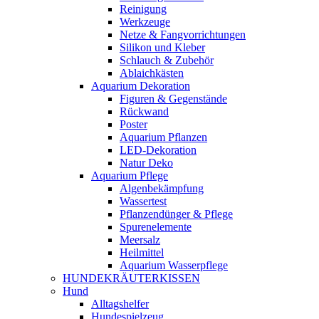
Reinigung
Werkzeuge
Netze & Fangvorrichtungen
Silikon und Kleber
Schlauch & Zubehör
Ablaichkästen
Aquarium Dekoration
Figuren & Gegenstände
Rückwand
Poster
Aquarium Pflanzen
LED-Dekoration
Natur Deko
Aquarium Pflege
Algenbekämpfung
Wassertest
Pflanzendünger & Pflege
Spurenelemente
Meersalz
Heilmittel
Aquarium Wasserpflege
HUNDEKRÄUTERKISSEN
Hund
Alltagshelfer
Hundespielzeug