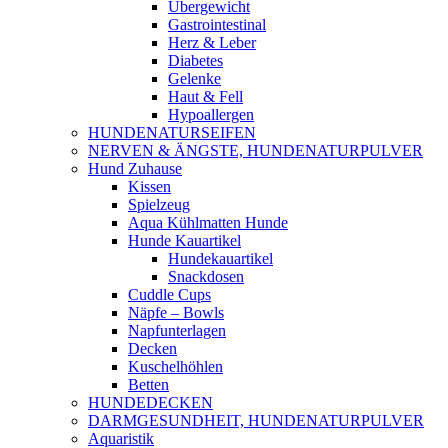
Übergewicht
Gastrointestinal
Herz & Leber
Diabetes
Gelenke
Haut & Fell
Hypoallergen
HUNDENATURSEIFEN
NERVEN & ÄNGSTE, HUNDENATURPULVER
Hund Zuhause
Kissen
Spielzeug
Aqua Kühlmatten Hunde
Hunde Kauartikel
Hundekauartikel
Snackdosen
Cuddle Cups
Näpfe – Bowls
Napfunterlagen
Decken
Kuschelhöhlen
Betten
HUNDEDECKEN
DARMGESUNDHEIT, HUNDENATURPULVER
Aquaristik