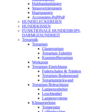
Halsbandanhänger
Strassverzierungen
Haarspangen
Accessoires-PuPPuP
HUNDELECKEREIEN
HUNDEKISSEN
FUNKTIONALE HUNDEDROPS,
DARMGESUNDHEIT
Terraristik
Terrarium
Glasterrarium
Terrarium Zubehör
Kunststoffterrarium
Werkzeug
Terrarium Einrichtung
Futterschalen & Tränken
Terrarium Bodengrund
Terrariumrückwand
Terrarium Beleuchtung
Lampenzubehör
Leuchtmittel
Lampensysteme
Klimaregelung
Temperatur
Luftbefeuchter