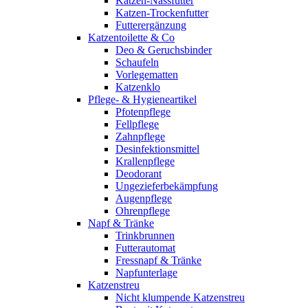
Katzen-Nassfutter
Katzen-Trockenfutter
Futterergänzung
Katzentoilette & Co
Deo & Geruchsbinder
Schaufeln
Vorlegematten
Katzenklo
Pflege- & Hygieneartikel
Pfotenpflege
Fellpflege
Zahnpflege
Desinfektionsmittel
Krallenpflege
Deodorant
Ungezieferbekämpfung
Augenpflege
Ohrenpflege
Napf & Tränke
Trinkbrunnen
Futterautomat
Fressnapf & Tränke
Napfunterlage
Katzenstreu
Nicht klumpende Katzenstreu