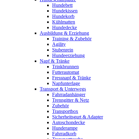
Hundebett
Hundekissen
Hundekorb
Kühlmatten
Hundedecke
Ausbildung & Erziehung
Training & Zubehör
Agility
Stubenrein
Hundeerziehung
Napf & Tränke
Trinkbrunnen
Futterautomat
Fressnapf & Tränke
Napfunterlage
Transport & Unterwegs
Fahrradanhänger
Trenngitter & Netz
Zubehör
Transportbox
Sicherheitsgurt & Adapter
Autoschondecke
Hunderampe
Fahrradkorb