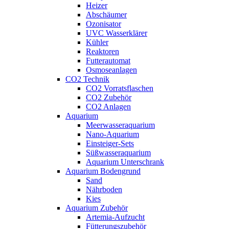
Heizer
Abschäumer
Ozonisator
UVC Wasserklärer
Kühler
Reaktoren
Futterautomat
Osmoseanlagen
CO2 Technik
CO2 Vorratsflaschen
CO2 Zubehör
CO2 Anlagen
Aquarium
Meerwasseraquarium
Nano-Aquarium
Einsteiger-Sets
Süßwasseraquarium
Aquarium Unterschrank
Aquarium Bodengrund
Sand
Nährboden
Kies
Aquarium Zubehör
Artemia-Aufzucht
Fütterungszubehör