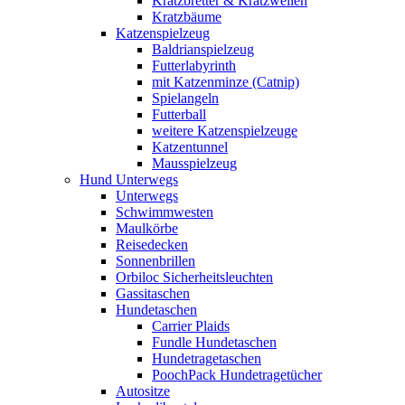
Kratzbretter & Kratzwellen
Kratzbäume
Katzenspielzeug
Baldrianspielzeug
Futterlabyrinth
mit Katzenminze (Catnip)
Spielangeln
Futterball
weitere Katzenspielzeuge
Katzentunnel
Mausspielzeug
Hund Unterwegs
Unterwegs
Schwimmwesten
Maulkörbe
Reisedecken
Sonnenbrillen
Orbiloc Sicherheitsleuchten
Gassitaschen
Hundetaschen
Carrier Plaids
Fundle Hundetaschen
Hundetragetaschen
PoochPack Hundetragetücher
Autositze