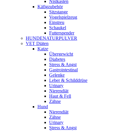
Nistkasten
Käfigzubehör
Sitzstange
Vogelspielzeug
Einstreu
Schaukel
Futterspender
HUNDENATURPULVER
VET Diäten
Katze
Übergewicht
Diabetes
Stress & Angst
Gastrointestinal
Gelenke
Leber & Schilddrüse
Urinary
Nierendiät
Haut & Fell
Zähne
Hund
Nierendiät
Zähne
Urinary
Stress & Angst