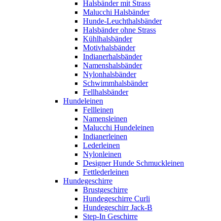
Halsbänder mit Strass
Malucchi Halsbänder
Hunde-Leuchthalsbänder
Halsbänder ohne Strass
Kühlhalsbänder
Motivhalsbänder
Indianerhalsbänder
Namenshalsbänder
Nylonhalsbänder
Schwimmhalsbänder
Fellhalsbänder
Hundeleinen
Fellleinen
Namensleinen
Malucchi Hundeleinen
Indianerleinen
Lederleinen
Nylonleinen
Designer Hunde Schmuckleinen
Fettlederleinen
Hundegeschirre
Brustgeschirre
Hundegeschirre Curli
Hundegeschirr Jack-B
Step-In Geschirre