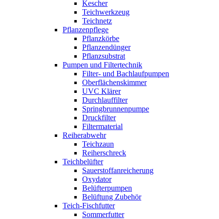
Kescher
Teichwerkzeug
Teichnetz
Pflanzenpflege
Pflanzkörbe
Pflanzendünger
Pflanzsubstrat
Pumpen und Filtertechnik
Filter- und Bachlaufpumpen
Oberflächenskimmer
UVC Klärer
Durchlauffilter
Springbrunnenpumpe
Druckfilter
Filtermaterial
Reiherabwehr
Teichzaun
Reiherschreck
Teichbelüfter
Sauerstoffanreicherung
Oxydator
Belüfterpumpen
Belüftung Zubehör
Teich-Fischfutter
Sommerfutter