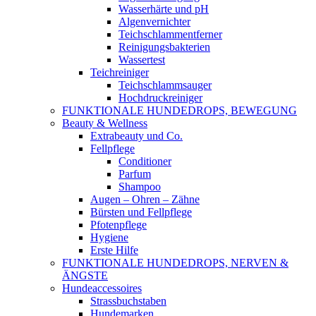
Wasserhärte und pH
Algenvernichter
Teichschlammentferner
Reinigungsbakterien
Wassertest
Teichreiniger
Teichschlammsauger
Hochdruckreiniger
FUNKTIONALE HUNDEDROPS, BEWEGUNG
Beauty & Wellness
Extrabeauty und Co.
Fellpflege
Conditioner
Parfum
Shampoo
Augen – Ohren – Zähne
Bürsten und Fellpflege
Pfotenpflege
Hygiene
Erste Hilfe
FUNKTIONALE HUNDEDROPS, NERVEN &
ÄNGSTE
Hundeaccessoires
Strassbuchstaben
Hundemarken