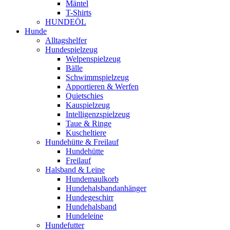
Mäntel
T-Shirts
HUNDEÖL
Hunde
Alltagshelfer
Hundespielzeug
Welpenspielzeug
Bälle
Schwimmspielzeug
Apportieren & Werfen
Quietschies
Kauspielzeug
Intelligenzspielzeug
Taue & Ringe
Kuscheltiere
Hundehütte & Freilauf
Hundehütte
Freilauf
Halsband & Leine
Hundemaulkorb
Hundehalsbandanhänger
Hundegeschirr
Hundehalsband
Hundeleine
Hundefutter