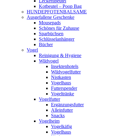
Leckerlibeutel
Kotbeutel – Poop Bag
HUNDEPFOTENBALSAME
Ausgefallene Geschenke
Mousepads
Schönes für Zuhause
Sparbüchsen
Schlüsselanhänger
Bücher
Vogel
Reinigung & Hygiene
Wildvogel
Insektenhotels
Wildvogelfutter
Nistkasten
Vogelhaus
Futterspender
Vogeltränke
Vogelfutter
Ergänzungsfutter
Alleinfutter
Snacks
Vogelheim
Vogelkäfig
Vogelhaus