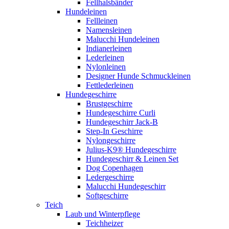
Fellhalsbänder
Hundeleinen
Fellleinen
Namensleinen
Malucchi Hundeleinen
Indianerleinen
Lederleinen
Nylonleinen
Designer Hunde Schmuckleinen
Fettlederleinen
Hundegeschirre
Brustgeschirre
Hundegeschirre Curli
Hundegeschirr Jack-B
Step-In Geschirre
Nylongeschirre
Julius-K9® Hundegeschirre
Hundegeschirr & Leinen Set
Dog Copenhagen
Ledergeschirre
Malucchi Hundegeschirr
Softgeschirre
Teich
Laub und Winterpflege
Teichheizer