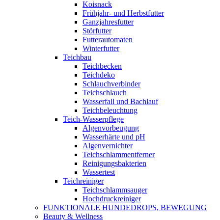
Koisnack
Frühjahr- und Herbstfutter
Ganzjahresfutter
Störfutter
Futterautomaten
Winterfutter
Teichbau
Teichbecken
Teichdeko
Schlauchverbinder
Teichschlauch
Wasserfall und Bachlauf
Teichbeleuchtung
Teich-Wasserpflege
Algenvorbeugung
Wasserhärte und pH
Algenvernichter
Teichschlammentferner
Reinigungsbakterien
Wassertest
Teichreiniger
Teichschlammsauger
Hochdruckreiniger
FUNKTIONALE HUNDEDROPS, BEWEGUNG
Beauty & Wellness