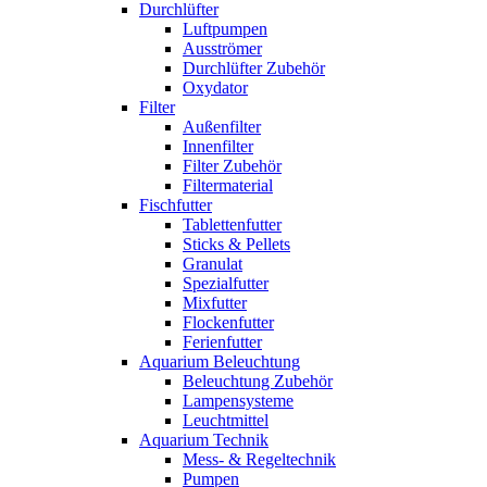
Durchlüfter
Luftpumpen
Ausströmer
Durchlüfter Zubehör
Oxydator
Filter
Außenfilter
Innenfilter
Filter Zubehör
Filtermaterial
Fischfutter
Tablettenfutter
Sticks & Pellets
Granulat
Spezialfutter
Mixfutter
Flockenfutter
Ferienfutter
Aquarium Beleuchtung
Beleuchtung Zubehör
Lampensysteme
Leuchtmittel
Aquarium Technik
Mess- & Regeltechnik
Pumpen