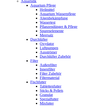
Aquaristik
Aquarium Pflege
Heilmittel
Aquarium Wasserpflege
Algenbekämpfung
Wassertest
Pflanzendünger & Pflege
Spurenelemente
Meersalz
Durchlüfter
Oxydator
Luftpumpen
Ausströmer
Durchlüfter Zubehör
Filter
Außenfilter
Innenfilter
Filter Zubehör
Filtermaterial
Fischfutter
Tablettenfutter
Sticks & Pellets
Granulat
Spezialfutter
Mixfutter