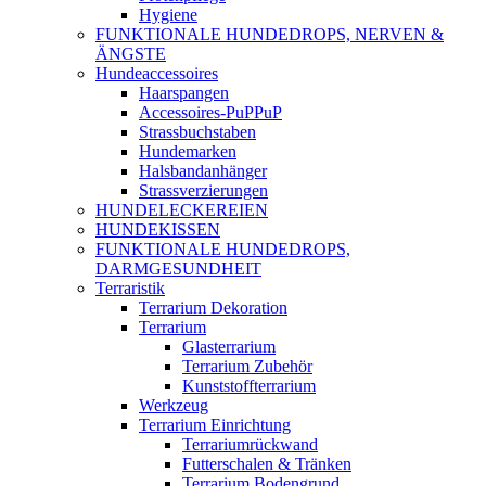
Hygiene
FUNKTIONALE HUNDEDROPS, NERVEN &
ÄNGSTE
Hundeaccessoires
Haarspangen
Accessoires-PuPPuP
Strassbuchstaben
Hundemarken
Halsbandanhänger
Strassverzierungen
HUNDELECKEREIEN
HUNDEKISSEN
FUNKTIONALE HUNDEDROPS,
DARMGESUNDHEIT
Terraristik
Terrarium Dekoration
Terrarium
Glasterrarium
Terrarium Zubehör
Kunststoffterrarium
Werkzeug
Terrarium Einrichtung
Terrariumrückwand
Futterschalen & Tränken
Terrarium Bodengrund