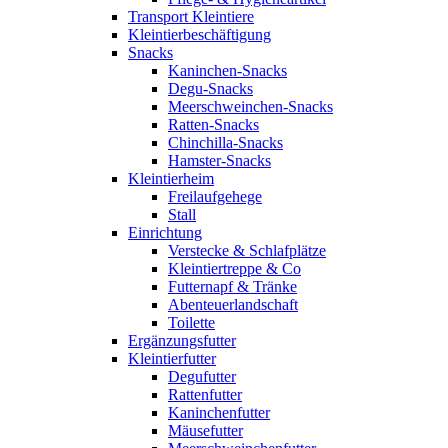
Transport Kleintiere
Kleintierbeschäftigung
Snacks
Kaninchen-Snacks
Degu-Snacks
Meerschweinchen-Snacks
Ratten-Snacks
Chinchilla-Snacks
Hamster-Snacks
Kleintierheim
Freilaufgehege
Stall
Einrichtung
Verstecke & Schlafplätze
Kleintiertreppe & Co
Futternapf & Tränke
Abenteuerlandschaft
Toilette
Ergänzungsfutter
Kleintierfutter
Degufutter
Rattenfutter
Kaninchenfutter
Mäusefutter