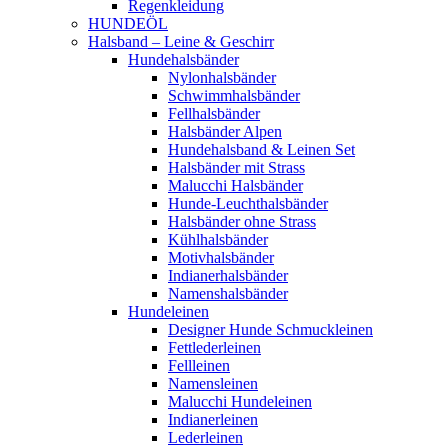
Regenkleidung
HUNDEÖL
Halsband – Leine & Geschirr
Hundehalsbänder
Nylonhalsbänder
Schwimmhalsbänder
Fellhalsbänder
Halsbänder Alpen
Hundehalsband & Leinen Set
Halsbänder mit Strass
Malucchi Halsbänder
Hunde-Leuchthalsbänder
Halsbänder ohne Strass
Kühlhalsbänder
Motivhalsbänder
Indianerhalsbänder
Namenshalsbänder
Hundeleinen
Designer Hunde Schmuckleinen
Fettlederleinen
Fellleinen
Namensleinen
Malucchi Hundeleinen
Indianerleinen
Lederleinen