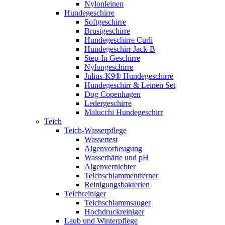
Nylonleinen
Hundegeschirre
Softgeschirre
Brustgeschirre
Hundegeschirre Curli
Hundegeschirr Jack-B
Step-In Geschirre
Nylongeschirre
Julius-K9® Hundegeschirre
Hundegeschirr & Leinen Set
Dog Copenhagen
Ledergeschirre
Malucchi Hundegeschirr
Teich
Teich-Wasserpflege
Wassertest
Algenvorbeugung
Wasserhärte und pH
Algenvernichter
Teichschlammentferner
Reinigungsbakterien
Teichreiniger
Teichschlammsauger
Hochdruckreiniger
Laub und Winterpflege