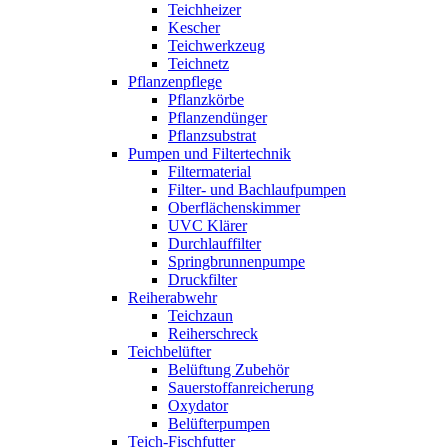
Teichheizer
Kescher
Teichwerkzeug
Teichnetz
Pflanzenpflege
Pflanzkörbe
Pflanzendünger
Pflanzsubstrat
Pumpen und Filtertechnik
Filtermaterial
Filter- und Bachlaufpumpen
Oberflächenskimmer
UVC Klärer
Durchlauffilter
Springbrunnenpumpe
Druckfilter
Reiherabwehr
Teichzaun
Reiherschreck
Teichbelüfter
Belüftung Zubehör
Sauerstoffanreicherung
Oxydator
Belüfterpumpen
Teich-Fischfutter