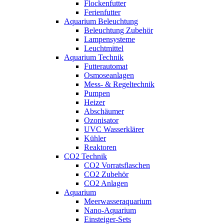
Flockenfutter
Ferienfutter
Aquarium Beleuchtung
Beleuchtung Zubehör
Lampensysteme
Leuchtmittel
Aquarium Technik
Futterautomat
Osmoseanlagen
Mess- & Regeltechnik
Pumpen
Heizer
Abschäumer
Ozonisator
UVC Wasserklärer
Kühler
Reaktoren
CO2 Technik
CO2 Vorratsflaschen
CO2 Zubehör
CO2 Anlagen
Aquarium
Meerwasseraquarium
Nano-Aquarium
Einsteiger-Sets