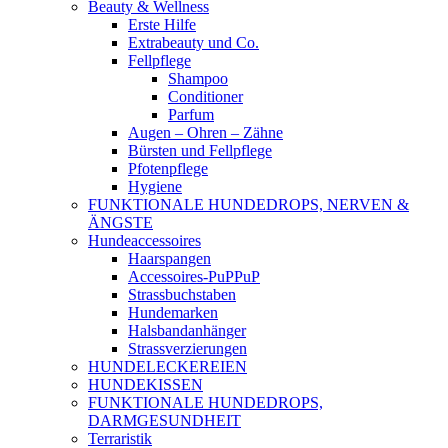
Beauty & Wellness
Erste Hilfe
Extrabeauty und Co.
Fellpflege
Shampoo
Conditioner
Parfum
Augen – Ohren – Zähne
Bürsten und Fellpflege
Pfotenpflege
Hygiene
FUNKTIONALE HUNDEDROPS, NERVEN &
ÄNGSTE
Hundeaccessoires
Haarspangen
Accessoires-PuPPuP
Strassbuchstaben
Hundemarken
Halsbandanhänger
Strassverzierungen
HUNDELECKEREIEN
HUNDEKISSEN
FUNKTIONALE HUNDEDROPS,
DARMGESUNDHEIT
Terraristik