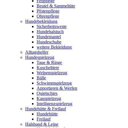
Fellpflege
Beutel & Sammeltüte
Pfotenpflege
Ohrenpflege
Hundebekleidung
Sicherheitsweste
Hundehalstuch
Hundemantel
Hundeschuhe
weitere Bekleidung
Alltagshelfer
Hundespielzeug
Taue & Ringe
Kuscheltiere
Welpenspielzeug
Bälle
Schwimmspielzeug
Apportieren & Werfen
Quietschies
Kauspielzeug
Intelligenzspielzeug
Hundehütte & Freilauf
Hundehütte
Freilauf
Halsband & Leine