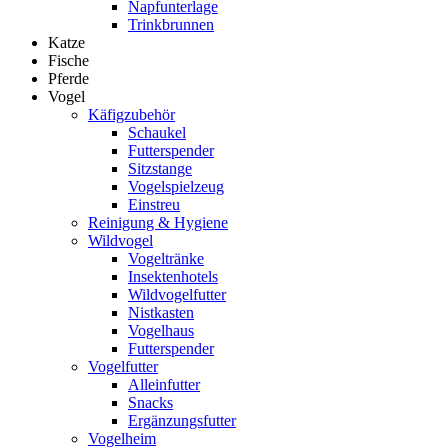
Napfunterlage
Trinkbrunnen
Katze
Fische
Pferde
Vogel
Käfigzubehör
Schaukel
Futterspender
Sitzstange
Vogelspielzeug
Einstreu
Reinigung & Hygiene
Wildvogel
Vogeltränke
Insektenhotels
Wildvogelfutter
Nistkasten
Vogelhaus
Futterspender
Vogelfutter
Alleinfutter
Snacks
Ergänzungsfutter
Vogelheim