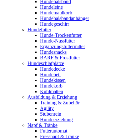
Hundehalsband
Hundeleine
Hundemaulkorb
Hundehalsbandanhänger
Hundegeschirr
Hundefutter
Hunde-Trockenfutter
Hunde-Nassfutter
Ergänzungsfuttermittel
Hundesnacks
BARF & Frostfutter
Hundeschlafplätze
Hundedecke
Hundebett
Hundekissen
Hundekorb
Kühlmatten
Ausbildung & Erziehung
Training & Zubehör
Agility
Stubenrein
Hundeerziehung
Napf & Tränke
Futterautomat
Fressnapf & Tränke