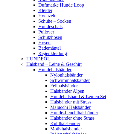
Duftmarke Hunde Loop
Kleider
Hochzeit
Schuhe – Socken
Hundeschals
Pullover
Schutzhosen
Hosen
Bademäntel
Regenkleidung
HUNDEÖL
Halsband – Leine & Geschirr
Hundehalsbänder
Nylonhalsbänder
Schwimmhalsbänder
Fellhalsbänder
Halsbänder Alpen
Hundehalsband & Leinen Set
Halsbänder mit Strass
Malucchi Halsbänder
Hunde-Leuchthalsbänder
Halsbänder ohne Strass
Kühlhalsbänder
Motivhalsbänder