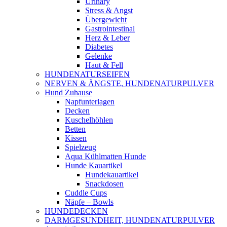
Urinary
Stress & Angst
Übergewicht
Gastrointestinal
Herz & Leber
Diabetes
Gelenke
Haut & Fell
HUNDENATURSEIFEN
NERVEN & ÄNGSTE, HUNDENATURPULVER
Hund Zuhause
Napfunterlagen
Decken
Kuschelhöhlen
Betten
Kissen
Spielzeug
Aqua Kühlmatten Hunde
Hunde Kauartikel
Hundekauartikel
Snackdosen
Cuddle Cups
Näpfe – Bowls
HUNDEDECKEN
DARMGESUNDHEIT, HUNDENATURPULVER