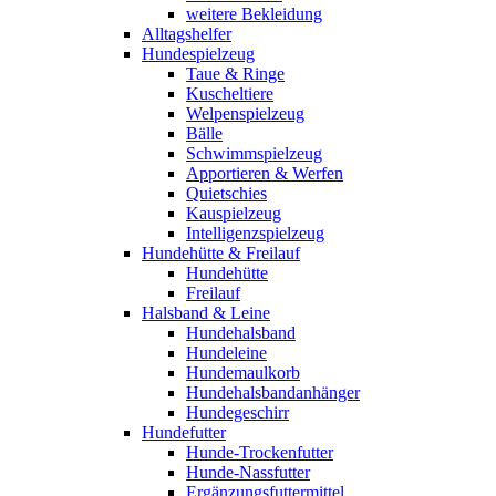
weitere Bekleidung
Alltagshelfer
Hundespielzeug
Taue & Ringe
Kuscheltiere
Welpenspielzeug
Bälle
Schwimmspielzeug
Apportieren & Werfen
Quietschies
Kauspielzeug
Intelligenzspielzeug
Hundehütte & Freilauf
Hundehütte
Freilauf
Halsband & Leine
Hundehalsband
Hundeleine
Hundemaulkorb
Hundehalsbandanhänger
Hundegeschirr
Hundefutter
Hunde-Trockenfutter
Hunde-Nassfutter
Ergänzungsfuttermittel