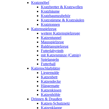
Kratzmöbel
Kratzbretter & Kratzwellen
Kratzbäume
Kratzbaumzubehör
Kratzstämme & Kratzsäulen
Kratztonnen
Katzenspielzeug
weitere Katzenspielzeuge
Katzentunnel
Mausspielzeug
Baldrianspielzeug
Futterlabyrinth
mit Katzenminze (Catnip)
Spielangeln
Futterball
Katzenschlafplätze
Liegemulde
Katzenbett
Katzendecke
Hängematte
Katzenkissen
Katzenhöhle
Drinnen & Draußen
Katzen-Schutznetz
Katzenklappe