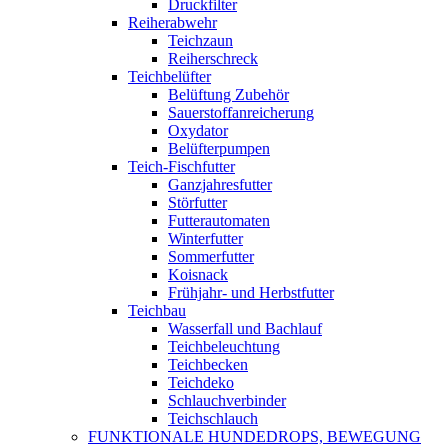
Druckfilter
Reiherabwehr
Teichzaun
Reiherschreck
Teichbelüfter
Belüftung Zubehör
Sauerstoffanreicherung
Oxydator
Belüfterpumpen
Teich-Fischfutter
Ganzjahresfutter
Störfutter
Futterautomaten
Winterfutter
Sommerfutter
Koisnack
Frühjahr- und Herbstfutter
Teichbau
Wasserfall und Bachlauf
Teichbeleuchtung
Teichbecken
Teichdeko
Schlauchverbinder
Teichschlauch
FUNKTIONALE HUNDEDROPS, BEWEGUNG