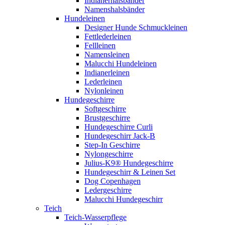
Indianerhalsbänder
Namenshalsbänder
Hundeleinen
Designer Hunde Schmuckleinen
Fettlederleinen
Fellleinen
Namensleinen
Malucchi Hundeleinen
Indianerleinen
Lederleinen
Nylonleinen
Hundegeschirre
Softgeschirre
Brustgeschirre
Hundegeschirre Curli
Hundegeschirr Jack-B
Step-In Geschirre
Nylongeschirre
Julius-K9® Hundegeschirre
Hundegeschirr & Leinen Set
Dog Copenhagen
Ledergeschirre
Malucchi Hundegeschirr
Teich
Teich-Wasserpflege