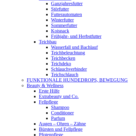
Ganzjahresfutter
Störfutter
Futterautomaten
Winterfutter
Sommerfutter
Koisnack
Frühjahr- und Herbstfutter
Teichbau
Wasserfall und Bachlauf
Teichbeleuchtung
Teichbecken
Teichdeko
Schlauchverbinder
Teichschlauch
FUNKTIONALE HUNDEDROPS, BEWEGUNG
Beauty & Wellness
Erste Hilfe
Extrabeauty und Co.
Fellpflege
Shampoo
Conditioner
Parfum
Augen – Ohren – Zähne
Bürsten und Fellpflege
Pfotenpflege