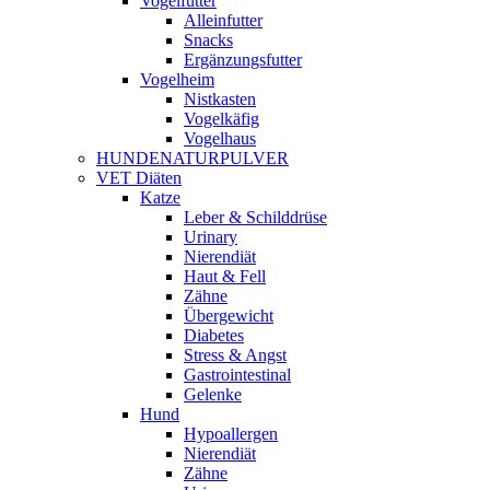
Vogelfutter
Alleinfutter
Snacks
Ergänzungsfutter
Vogelheim
Nistkasten
Vogelkäfig
Vogelhaus
HUNDENATURPULVER
VET Diäten
Katze
Leber & Schilddrüse
Urinary
Nierendiät
Haut & Fell
Zähne
Übergewicht
Diabetes
Stress & Angst
Gastrointestinal
Gelenke
Hund
Hypoallergen
Nierendiät
Zähne