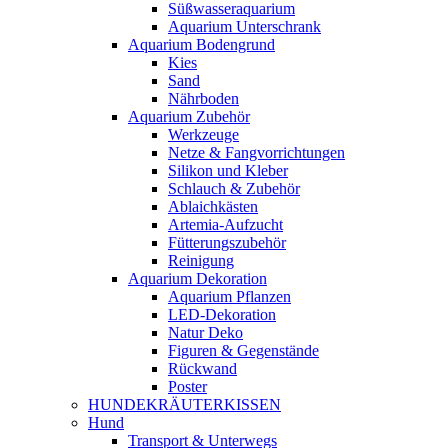
Süßwasseraquarium
Aquarium Unterschrank
Aquarium Bodengrund
Kies
Sand
Nährboden
Aquarium Zubehör
Werkzeuge
Netze & Fangvorrichtungen
Silikon und Kleber
Schlauch & Zubehör
Ablaichkästen
Artemia-Aufzucht
Fütterungszubehör
Reinigung
Aquarium Dekoration
Aquarium Pflanzen
LED-Dekoration
Natur Deko
Figuren & Gegenstände
Rückwand
Poster
HUNDEKRÄUTERKISSEN
Hund
Transport & Unterwegs