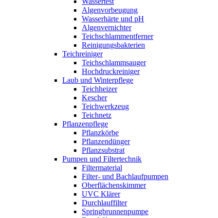
Wassertest
Algenvorbeugung
Wasserhärte und pH
Algenvernichter
Teichschlammentferner
Reinigungsbakterien
Teichreiniger
Teichschlammsauger
Hochdruckreiniger
Laub und Winterpflege
Teichheizer
Kescher
Teichwerkzeug
Teichnetz
Pflanzenpflege
Pflanzkörbe
Pflanzendünger
Pflanzsubstrat
Pumpen und Filtertechnik
Filtermaterial
Filter- und Bachlaufpumpen
Oberflächenskimmer
UVC Klärer
Durchlauffilter
Springbrunnenpumpe