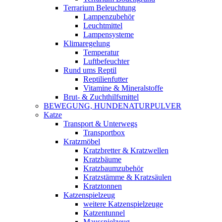
Terrarium Beleuchtung
Lampenzubehör
Leuchtmittel
Lampensysteme
Klimaregelung
Temperatur
Luftbefeuchter
Rund ums Reptil
Reptilienfutter
Vitamine & Mineralstoffe
Brut- & Zuchthilfsmittel
BEWEGUNG, HUNDENATURPULVER
Katze
Transport & Unterwegs
Transportbox
Kratzmöbel
Kratzbretter & Kratzwellen
Kratzbäume
Kratzbaumzubehör
Kratzstämme & Kratzsäulen
Kratztonnen
Katzenspielzeug
weitere Katzenspielzeuge
Katzentunnel
Mausspielzeug