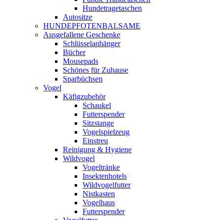
Hundetragetaschen
Autositze
HUNDEPFOTENBALSAME
Ausgefallene Geschenke
Schlüsselanhänger
Bücher
Mousepads
Schönes für Zuhause
Sparbüchsen
Vogel
Käfigzubehör
Schaukel
Futterspender
Sitzstange
Vogelspielzeug
Einstreu
Reinigung & Hygiene
Wildvogel
Vogeltränke
Insektenhotels
Wildvogelfutter
Nistkasten
Vogelhaus
Futterspender