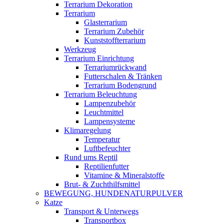
Terrarium Dekoration
Terrarium
Glasterrarium
Terrarium Zubehör
Kunststoffterrarium
Werkzeug
Terrarium Einrichtung
Terrariumrückwand
Futterschalen & Tränken
Terrarium Bodengrund
Terrarium Beleuchtung
Lampenzubehör
Leuchtmittel
Lampensysteme
Klimaregelung
Temperatur
Luftbefeuchter
Rund ums Reptil
Reptilienfutter
Vitamine & Mineralstoffe
Brut- & Zuchthilfsmittel
BEWEGUNG, HUNDENATURPULVER
Katze
Transport & Unterwegs
Transportbox