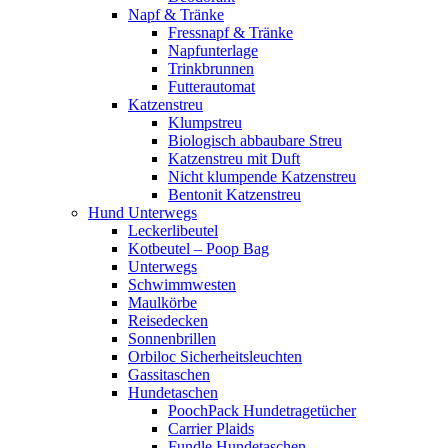
Napf & Tränke
Fressnapf & Tränke
Napfunterlage
Trinkbrunnen
Futterautomat
Katzenstreu
Klumpstreu
Biologisch abbaubare Streu
Katzenstreu mit Duft
Nicht klumpende Katzenstreu
Bentonit Katzenstreu
Hund Unterwegs
Leckerlibeutel
Kotbeutel – Poop Bag
Unterwegs
Schwimmwesten
Maulkörbe
Reisedecken
Sonnenbrillen
Orbiloc Sicherheitsleuchten
Gassitaschen
Hundetaschen
PoochPack Hundetragetücher
Carrier Plaids
Fundle Hundetaschen