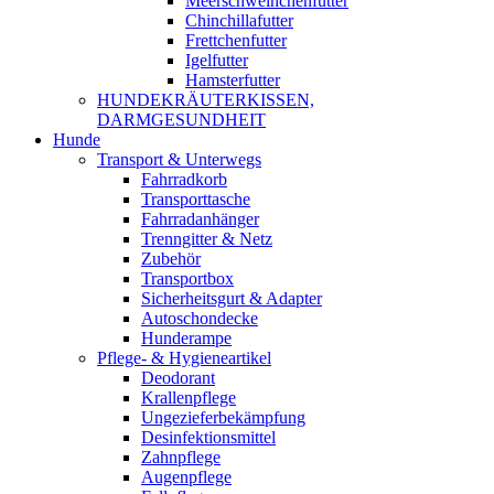
Meerschweinchenfutter
Chinchillafutter
Frettchenfutter
Igelfutter
Hamsterfutter
HUNDEKRÄUTERKISSEN,
DARMGESUNDHEIT
Hunde
Transport & Unterwegs
Fahrradkorb
Transporttasche
Fahrradanhänger
Trenngitter & Netz
Zubehör
Transportbox
Sicherheitsgurt & Adapter
Autoschondecke
Hunderampe
Pflege- & Hygieneartikel
Deodorant
Krallenpflege
Ungezieferbekämpfung
Desinfektionsmittel
Zahnpflege
Augenpflege