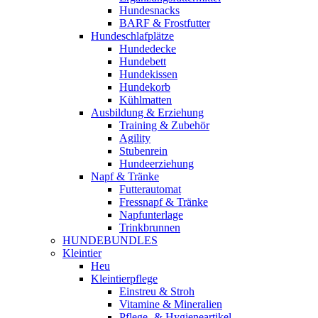
Hundesnacks
BARF & Frostfutter
Hundeschlafplätze
Hundedecke
Hundebett
Hundekissen
Hundekorb
Kühlmatten
Ausbildung & Erziehung
Training & Zubehör
Agility
Stubenrein
Hundeerziehung
Napf & Tränke
Futterautomat
Fressnapf & Tränke
Napfunterlage
Trinkbrunnen
HUNDEBUNDLES
Kleintier
Heu
Kleintierpflege
Einstreu & Stroh
Vitamine & Mineralien
Pflege- & Hygieneartikel