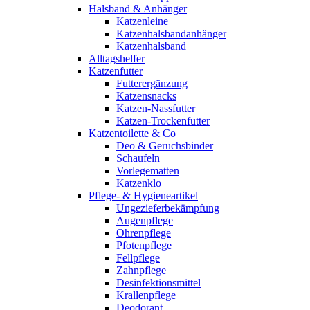
Halsband & Anhänger
Katzenleine
Katzenhalsbandanhänger
Katzenhalsband
Alltagshelfer
Katzenfutter
Futterergänzung
Katzensnacks
Katzen-Nassfutter
Katzen-Trockenfutter
Katzentoilette & Co
Deo & Geruchsbinder
Schaufeln
Vorlegematten
Katzenklo
Pflege- & Hygieneartikel
Ungezieferbekämpfung
Augenpflege
Ohrenpflege
Pfotenpflege
Fellpflege
Zahnpflege
Desinfektionsmittel
Krallenpflege
Deodorant