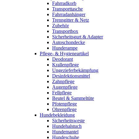
Fahrradkorb
Transporttasche
Fahrradanhänger
Trenngitter & Netz
Zubehör
Transportbox
Sicherheitsgurt & Adapter
Autoschondecke
Hunderampe
Pflege- & Hygieneartikel
Deodorant
Krallenpflege
Ungezieferbekämpfung
Desinfektionsmittel
Zahnpflege
Augenpflege
Fellpflege
Beutel & Sammeltüte
Pfotenpflege
Ohrenpflege
Hundebekleidung
Sicherheitsweste
Hundehalstuch
Hundemantel
Hundeschuhe