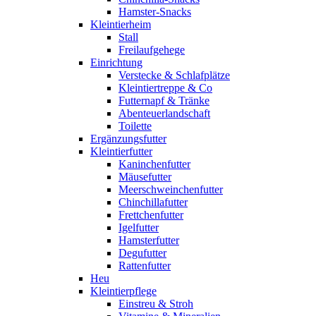
Hamster-Snacks
Kleintierheim
Stall
Freilaufgehege
Einrichtung
Verstecke & Schlafplätze
Kleintiertreppe & Co
Futternapf & Tränke
Abenteuerlandschaft
Toilette
Ergänzungsfutter
Kleintierfutter
Kaninchenfutter
Mäusefutter
Meerschweinchenfutter
Chinchillafutter
Frettchenfutter
Igelfutter
Hamsterfutter
Degufutter
Rattenfutter
Heu
Kleintierpflege
Einstreu & Stroh