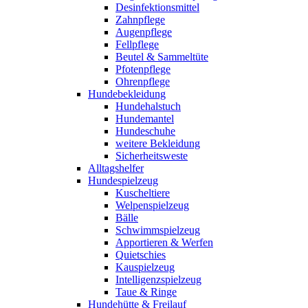
Desinfektionsmittel
Zahnpflege
Augenpflege
Fellpflege
Beutel & Sammeltüte
Pfotenpflege
Ohrenpflege
Hundebekleidung
Hundehalstuch
Hundemantel
Hundeschuhe
weitere Bekleidung
Sicherheitsweste
Alltagshelfer
Hundespielzeug
Kuscheltiere
Welpenspielzeug
Bälle
Schwimmspielzeug
Apportieren & Werfen
Quietschies
Kauspielzeug
Intelligenzspielzeug
Taue & Ringe
Hundehütte & Freilauf