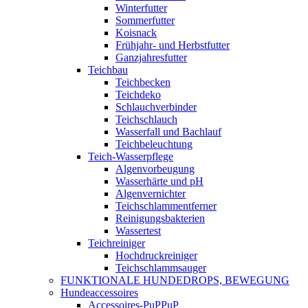
Winterfutter
Sommerfutter
Koisnack
Frühjahr- und Herbstfutter
Ganzjahresfutter
Teichbau
Teichbecken
Teichdeko
Schlauchverbinder
Teichschlauch
Wasserfall und Bachlauf
Teichbeleuchtung
Teich-Wasserpflege
Algenvorbeugung
Wasserhärte und pH
Algenvernichter
Teichschlammentferner
Reinigungsbakterien
Wassertest
Teichreiniger
Hochdruckreiniger
Teichschlammsauger
FUNKTIONALE HUNDEDROPS, BEWEGUNG
Hundeaccessoires
Accessoires-PuPPuP