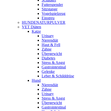
Schaukel
Futterspender
Sitzstange
Vogelspielzeug
Einstreu
HUNDENATURPULVER
VET Diäten
Katze
Urinary
Nierendiät
Haut & Fell
Zähne
Übergewicht
Diabetes
Stress & Angst
Gastrointestinal
Gelenke
Leber & Schilddrüse
Hund
Nierendiät
Zähne
Urinary
Stress & Angst
Übergewicht
Gastrointestinal