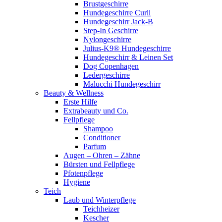
Brustgeschirre
Hundegeschirre Curli
Hundegeschirr Jack-B
Step-In Geschirre
Nylongeschirre
Julius-K9® Hundegeschirre
Hundegeschirr & Leinen Set
Dog Copenhagen
Ledergeschirre
Malucchi Hundegeschirr
Beauty & Wellness
Erste Hilfe
Extrabeauty und Co.
Fellpflege
Shampoo
Conditioner
Parfum
Augen – Ohren – Zähne
Bürsten und Fellpflege
Pfotenpflege
Hygiene
Teich
Laub und Winterpflege
Teichheizer
Kescher