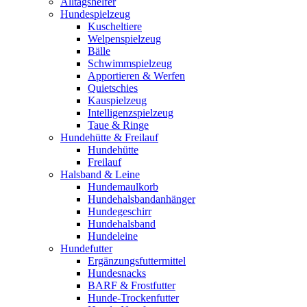
Alltagshelfer
Hundespielzeug
Kuscheltiere
Welpenspielzeug
Bälle
Schwimmspielzeug
Apportieren & Werfen
Quietschies
Kauspielzeug
Intelligenzspielzeug
Taue & Ringe
Hundehütte & Freilauf
Hundehütte
Freilauf
Halsband & Leine
Hundemaulkorb
Hundehalsbandanhänger
Hundegeschirr
Hundehalsband
Hundeleine
Hundefutter
Ergänzungsfuttermittel
Hundesnacks
BARF & Frostfutter
Hunde-Trockenfutter