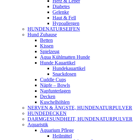
Herz & Leber
Diabetes
Gelenke
Haut & Fell
Hypoallergen
HUNDENATURSEIFEN
Hund Zuhause
Betten
Kissen
Spielzeug
Aqua Kühlmatten Hunde
Hunde Kauartikel
Hundekauartikel
Snackdosen
Cuddle Cups
Näpfe – Bowls
Napfunterlagen
Decken
Kuschelhöhlen
NERVEN & ÄNGSTE, HUNDENATURPULVER
HUNDEDECKEN
DARMGESUNDHEIT, HUNDENATURPULVER
Aquaristik
Aquarium Pflege
Heilmittel