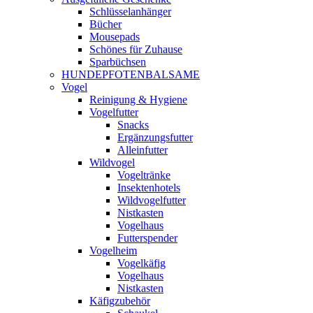
Schlüsselanhänger
Bücher
Mousepads
Schönes für Zuhause
Sparbüchsen
HUNDEPFOTENBALSAME
Vogel
Reinigung & Hygiene
Vogelfutter
Snacks
Ergänzungsfutter
Alleinfutter
Wildvogel
Vogeltränke
Insektenhotels
Wildvogelfutter
Nistkasten
Vogelhaus
Futterspender
Vogelheim
Vogelkäfig
Vogelhaus
Nistkasten
Käfigzubehör