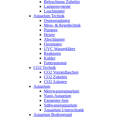
Beleuchtung Zubehör
Lampensysteme
Leuchtmittel
Aquarium Technik
Osmoseanlagen
Mess- & Regeltechnik
Pumpen
Heizer
Abschäumer
Ozonisator
UVC Wasserklärer
Reaktoren
Kühler
Futterautomat
CO2 Technik
CO2 Vorratsflaschen
CO2 Zubehör
CO2 Anlagen
Aquarium
Meerwasseraquarium
Nano-Aquarium
Einsteiger-Sets
Süßwasseraquarium
Aquarium Unterschrank
Aquarium Bodengrund