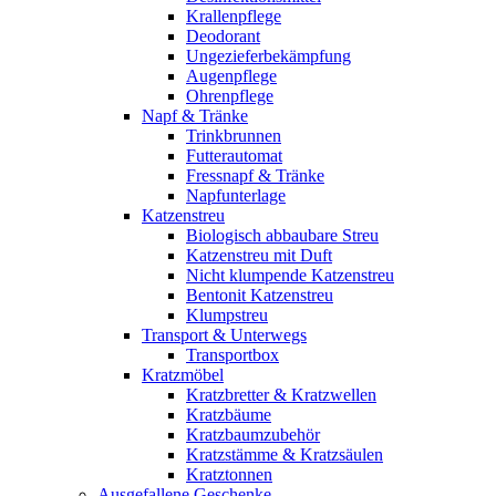
Krallenpflege
Deodorant
Ungezieferbekämpfung
Augenpflege
Ohrenpflege
Napf & Tränke
Trinkbrunnen
Futterautomat
Fressnapf & Tränke
Napfunterlage
Katzenstreu
Biologisch abbaubare Streu
Katzenstreu mit Duft
Nicht klumpende Katzenstreu
Bentonit Katzenstreu
Klumpstreu
Transport & Unterwegs
Transportbox
Kratzmöbel
Kratzbretter & Kratzwellen
Kratzbäume
Kratzbaumzubehör
Kratzstämme & Kratzsäulen
Kratztonnen
Ausgefallene Geschenke