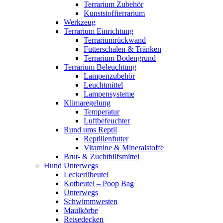
Terrarium Zubehör
Kunststoffterrarium
Werkzeug
Terrarium Einrichtung
Terrariumrückwand
Futterschalen & Tränken
Terrarium Bodengrund
Terrarium Beleuchtung
Lampenzubehör
Leuchtmittel
Lampensysteme
Klimaregelung
Temperatur
Luftbefeuchter
Rund ums Reptil
Reptilienfutter
Vitamine & Mineralstoffe
Brut- & Zuchthilfsmittel
Hund Unterwegs
Leckerlibeutel
Kotbeutel – Poop Bag
Unterwegs
Schwimmwesten
Maulkörbe
Reisedecken