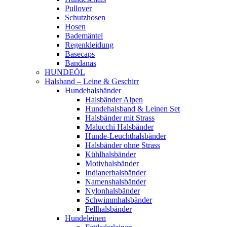
Pullover
Schutzhosen
Hosen
Bademäntel
Regenkleidung
Basecaps
Bandanas
HUNDEÖL
Halsband – Leine & Geschirr
Hundehalsbänder
Halsbänder Alpen
Hundehalsband & Leinen Set
Halsbänder mit Strass
Malucchi Halsbänder
Hunde-Leuchthalsbänder
Halsbänder ohne Strass
Kühlhalsbänder
Motivhalsbänder
Indianerhalsbänder
Namenshalsbänder
Nylonhalsbänder
Schwimmhalsbänder
Fellhalsbänder
Hundeleinen