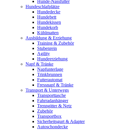
Hunde-Nassfutter
Hundeschlafplätze
Hundedecke
Hundebett
Hundekissen
Hundekorb
Kühlmatten
Ausbildung & Erziehung
Training & Zubehör
Stubenrein
Agility
Hundeerziehung
Napf & Tränke
Napfunterlage
Trinkbrunnen
Futterautomat
Fressnapf & Tränke
Transport & Unterwegs
Transporttasche
Fahrradanhänger
Trenngitter & Netz
Zubehör
Transportbox
Sicherheitsgurt & Adapter
Autoschondecke