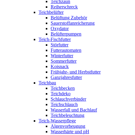
Teichzaun
Reiherschreck
Teichbelüfter
Belüftung Zubehör
Sauerstoffanreicherung
Oxydator
Belüfterpumpen
Teich-Fischfutter
Störfutter
Futterautomaten
Winterfutter
Sommerfutter
Koisnack
Frühjahr- und Herbstfutter
Ganzjahresfutter
Teichbau
Teichbecken
Teichdeko
Schlauchverbinder
Teichschlauch
Wasserfall und Bachlauf
Teichbeleuchtung
Teich-Wasserpflege
Algenvorbeugung
Wasserhärte und pH