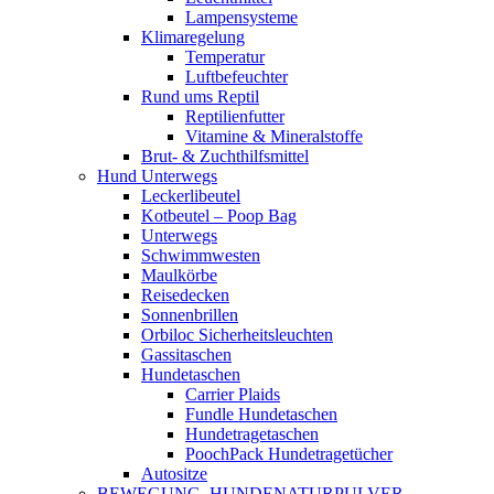
Lampensysteme
Klimaregelung
Temperatur
Luftbefeuchter
Rund ums Reptil
Reptilienfutter
Vitamine & Mineralstoffe
Brut- & Zuchthilfsmittel
Hund Unterwegs
Leckerlibeutel
Kotbeutel – Poop Bag
Unterwegs
Schwimmwesten
Maulkörbe
Reisedecken
Sonnenbrillen
Orbiloc Sicherheitsleuchten
Gassitaschen
Hundetaschen
Carrier Plaids
Fundle Hundetaschen
Hundetragetaschen
PoochPack Hundetragetücher
Autositze
BEWEGUNG, HUNDENATURPULVER