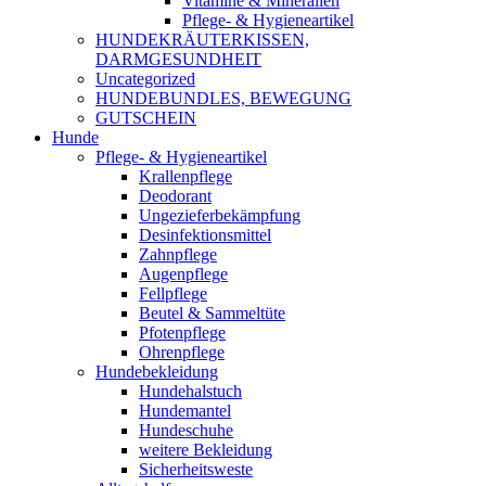
Vitamine & Mineralien
Pflege- & Hygieneartikel
HUNDEKRÄUTERKISSEN,
DARMGESUNDHEIT
Uncategorized
HUNDEBUNDLES, BEWEGUNG
GUTSCHEIN
Hunde
Pflege- & Hygieneartikel
Krallenpflege
Deodorant
Ungezieferbekämpfung
Desinfektionsmittel
Zahnpflege
Augenpflege
Fellpflege
Beutel & Sammeltüte
Pfotenpflege
Ohrenpflege
Hundebekleidung
Hundehalstuch
Hundemantel
Hundeschuhe
weitere Bekleidung
Sicherheitsweste