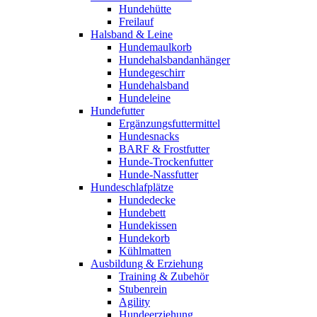
Hundehütte
Freilauf
Halsband & Leine
Hundemaulkorb
Hundehalsbandanhänger
Hundegeschirr
Hundehalsband
Hundeleine
Hundefutter
Ergänzungsfuttermittel
Hundesnacks
BARF & Frostfutter
Hunde-Trockenfutter
Hunde-Nassfutter
Hundeschlafplätze
Hundedecke
Hundebett
Hundekissen
Hundekorb
Kühlmatten
Ausbildung & Erziehung
Training & Zubehör
Stubenrein
Agility
Hundeerziehung