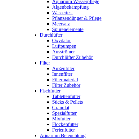
Aquarium Wasserpflege
Algenbekämpfung
Wassertest
Pflanzendünger & Pflege
Meersalz
Spurenelemente
Durchlüfter
Oxydator
Luftpumpen
Ausströmer
Durchlüfter Zubehör
Filter
Außenfilter
Innenfilter
Filtermaterial
Filter Zubehör
Fischfutter
Tablettenfutter
Sticks & Pellets
Granulat
Spezialfutter
Mixfutter
Flockenfutter
Ferienfutter
Aquarium Beleuchtung