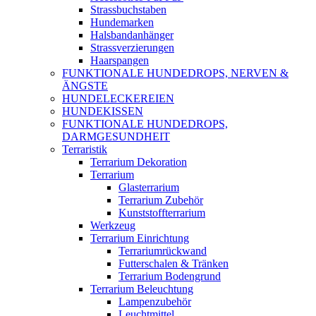
Strassbuchstaben
Hundemarken
Halsbandanhänger
Strassverzierungen
Haarspangen
FUNKTIONALE HUNDEDROPS, NERVEN &
ÄNGSTE
HUNDELECKEREIEN
HUNDEKISSEN
FUNKTIONALE HUNDEDROPS,
DARMGESUNDHEIT
Terraristik
Terrarium Dekoration
Terrarium
Glasterrarium
Terrarium Zubehör
Kunststoffterrarium
Werkzeug
Terrarium Einrichtung
Terrariumrückwand
Futterschalen & Tränken
Terrarium Bodengrund
Terrarium Beleuchtung
Lampenzubehör
Leuchtmittel