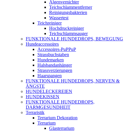
Algenvernichter
Teichschlammentferner
Reinigungsbakterien
Wassertest
Teichreiniger
Hochdruckreiniger
Teichschlammsauger
FUNKTIONALE HUNDEDROPS, BEWEGUNG
Hundeaccessoires
Accessoires-PuPPuP
Strassbuchstaben
Hundemarken
Halsbandanhänger
Strassverzierungen
Haarspangen
FUNKTIONALE HUNDEDROPS, NERVEN &
ÄNGSTE
HUNDELECKEREIEN
HUNDEKISSEN
FUNKTIONALE HUNDEDROPS,
DARMGESUNDHEIT
Terraristik
Terrarium Dekoration
Terrarium
Glasterrarium