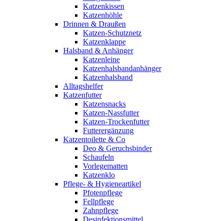
Katzenkissen
Katzenhöhle
Drinnen & Draußen
Katzen-Schutznetz
Katzenklappe
Halsband & Anhänger
Katzenleine
Katzenhalsbandanhänger
Katzenhalsband
Alltagshelfer
Katzenfutter
Katzensnacks
Katzen-Nassfutter
Katzen-Trockenfutter
Futterergänzung
Katzentoilette & Co
Deo & Geruchsbinder
Schaufeln
Vorlegematten
Katzenklo
Pflege- & Hygieneartikel
Pfotenpflege
Fellpflege
Zahnpflege
Desinfektionsmittel