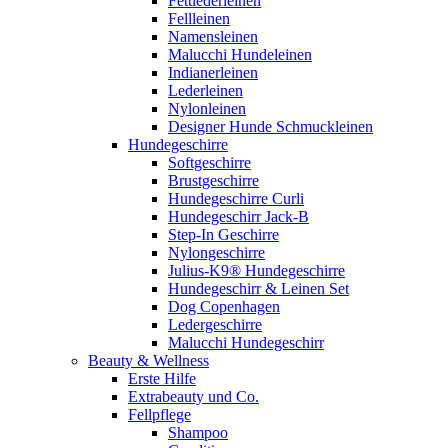
Fettlederleinen
Fellleinen
Namensleinen
Malucchi Hundeleinen
Indianerleinen
Lederleinen
Nylonleinen
Designer Hunde Schmuckleinen
Hundegeschirre
Softgeschirre
Brustgeschirre
Hundegeschirre Curli
Hundegeschirr Jack-B
Step-In Geschirre
Nylongeschirre
Julius-K9® Hundegeschirre
Hundegeschirr & Leinen Set
Dog Copenhagen
Ledergeschirre
Malucchi Hundegeschirr
Beauty & Wellness
Erste Hilfe
Extrabeauty und Co.
Fellpflege
Shampoo