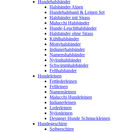
Hundehalsbänder
Halsbänder Alpen
Hundehalsband & Leinen Set
Halsbänder mit Strass
Malucchi Halsbänder
Hunde-Leuchthalsbänder
Halsbänder ohne Strass
Kühlhalsbänder
Motivhalsbänder
Indianerhalsbänder
Namenshalsbänder
Nylonhalsbänder
Schwimmhalsbänder
Fellhalsbänder
Hundeleinen
Fettlederleinen
Fellleinen
Namensleinen
Malucchi Hundeleinen
Indianerleinen
Lederleinen
Nylonleinen
Designer Hunde Schmuckleinen
Hundegeschirre
Softgeschirre