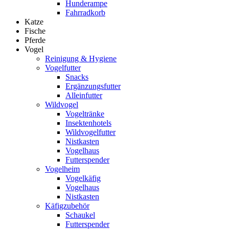
Hunderampe
Fahrradkorb
Katze
Fische
Pferde
Vogel
Reinigung & Hygiene
Vogelfutter
Snacks
Ergänzungsfutter
Alleinfutter
Wildvogel
Vogeltränke
Insektenhotels
Wildvogelfutter
Nistkasten
Vogelhaus
Futterspender
Vogelheim
Vogelkäfig
Vogelhaus
Nistkasten
Käfigzubehör
Schaukel
Futterspender