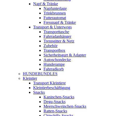
Napf & Tränke
Napfunterlage
Trinkbrunnen
Futterautomat
Fressnapf & Tränke
Transport & Unterwegs
Transporttasche
Fahrradanhänger
Trenngitter & Netz
Zubehör
Transportbox
Sicherheitsgurt & Adapter
Autoschondecke
Hunderampe
Fahrradkorb
HUNDEBUNDLES
Kleintier
Transport Kleintiere
Kleintierbeschäftigung
Snacks
Kaninchen-Snacks
Degu-Snacks
Meerschweinchen-Snacks
Ratten-Snacks
Chinchilla-Snacks