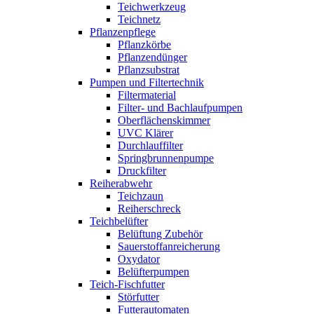
Teichwerkzeug
Teichnetz
Pflanzenpflege
Pflanzkörbe
Pflanzendünger
Pflanzsubstrat
Pumpen und Filtertechnik
Filtermaterial
Filter- und Bachlaufpumpen
Oberflächenskimmer
UVC Klärer
Durchlauffilter
Springbrunnenpumpe
Druckfilter
Reiherabwehr
Teichzaun
Reiherschreck
Teichbelüfter
Belüftung Zubehör
Sauerstoffanreicherung
Oxydator
Belüfterpumpen
Teich-Fischfutter
Störfutter
Futterautomaten