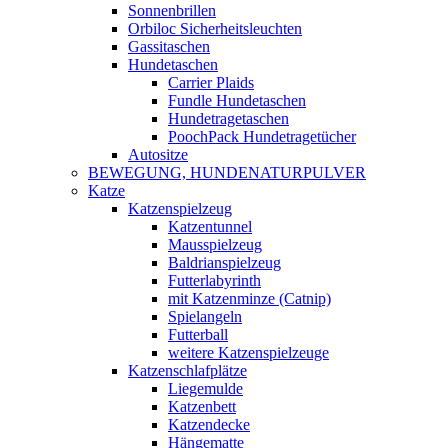
Sonnenbrillen
Orbiloc Sicherheitsleuchten
Gassitaschen
Hundetaschen
Carrier Plaids
Fundle Hundetaschen
Hundetragetaschen
PoochPack Hundetragetücher
Autositze
BEWEGUNG, HUNDENATURPULVER
Katze
Katzenspielzeug
Katzentunnel
Mausspielzeug
Baldrianspielzeug
Futterlabyrinth
mit Katzenminze (Catnip)
Spielangeln
Futterball
weitere Katzenspielzeuge
Katzenschlafplätze
Liegemulde
Katzenbett
Katzendecke
Hängematte