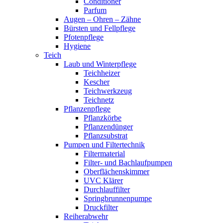
Conditioner
Parfum
Augen – Ohren – Zähne
Bürsten und Fellpflege
Pfotenpflege
Hygiene
Teich
Laub und Winterpflege
Teichheizer
Kescher
Teichwerkzeug
Teichnetz
Pflanzenpflege
Pflanzkörbe
Pflanzendünger
Pflanzsubstrat
Pumpen und Filtertechnik
Filtermaterial
Filter- und Bachlaufpumpen
Oberflächenskimmer
UVC Klärer
Durchlauffilter
Springbrunnenpumpe
Druckfilter
Reiherabwehr