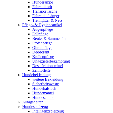
Hunderampe
Fahrradkorb
Transporttasche
Fahrradanhänger
Trenngitter & Netz
Pflege- & Hygieneartikel
Augenpflege
Fellpflege
Beutel & Sammeltüte
Pfotenpflege
Ohrenpflege
Deodorant
Krallenpflege
Ungezieferbekämpfung
Desinfektionsmittel
Zahnpflege
Hundebekleidung
weitere Bekleidung
Sicherheitsweste
Hundehalstuch
Hundemantel
Hundeschuhe
Alltagshelfer
Hundespielzeug
Intelligenzspielzeug