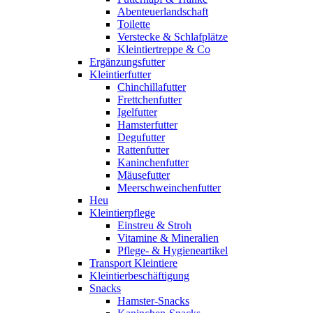
Abenteuerlandschaft
Toilette
Verstecke & Schlafplätze
Kleintiertreppe & Co
Ergänzungsfutter
Kleintierfutter
Chinchillafutter
Frettchenfutter
Igelfutter
Hamsterfutter
Degufutter
Rattenfutter
Kaninchenfutter
Mäusefutter
Meerschweinchenfutter
Heu
Kleintierpflege
Einstreu & Stroh
Vitamine & Mineralien
Pflege- & Hygieneartikel
Transport Kleintiere
Kleintierbeschäftigung
Snacks
Hamster-Snacks