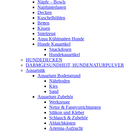
Näpfe – Bowls
Napfunterlagen
Decken
Kuschelhöhlen
Betten
Kissen
Spielzeug
Aqua Kühlmatten Hunde
Hunde Kauartikel
Snackdosen
Hundekauartikel
HUNDEDECKEN
DARMGESUNDHEIT, HUNDENATURPULVER
Aquaristik
Aquarium Bodengrund
Nährboden
Kies
Sand
Aquarium Zubehör
Werkzeuge
Netze & Fangvorrichtungen
Silikon und Kleber
Schlauch & Zubehör
Ablaichkästen
Artemia-Aufzucht