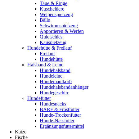
Taue & Ringe
Kuscheltiere
Welpenspielzeug
Bälle
Schwimmspielzeug
Apportieren & Werfen
Quietschies
Kauspielzeug
Hundehütte & Freilauf
Freilauf
Hundehütte
Halsband & Leine
Hundehalsband
Hundeleine
Hundemaulkorb
Hundehalsbandanhänger
Hundegeschirr
Hundefutter
Hundesnacks
BARF & Frostfutter
Hunde-Trockenfutter
Hunde-Nassfutter
Ergänzungsfuttermittel
Katze
Fische