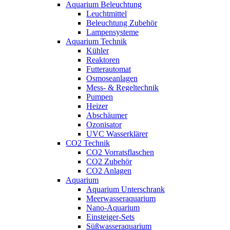
Aquarium Beleuchtung
Leuchtmittel
Beleuchtung Zubehör
Lampensysteme
Aquarium Technik
Kühler
Reaktoren
Futterautomat
Osmoseanlagen
Mess- & Regeltechnik
Pumpen
Heizer
Abschäumer
Ozonisator
UVC Wasserklärer
CO2 Technik
CO2 Vorratsflaschen
CO2 Zubehör
CO2 Anlagen
Aquarium
Aquarium Unterschrank
Meerwasseraquarium
Nano-Aquarium
Einsteiger-Sets
Süßwasseraquarium