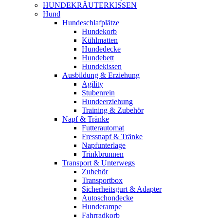
HUNDEKRÄUTERKISSEN
Hund
Hundeschlafplätze
Hundekorb
Kühlmatten
Hundedecke
Hundebett
Hundekissen
Ausbildung & Erziehung
Agility
Stubenrein
Hundeerziehung
Training & Zubehör
Napf & Tränke
Futterautomat
Fressnapf & Tränke
Napfunterlage
Trinkbrunnen
Transport & Unterwegs
Zubehör
Transportbox
Sicherheitsgurt & Adapter
Autoschondecke
Hunderampe
Fahrradkorb