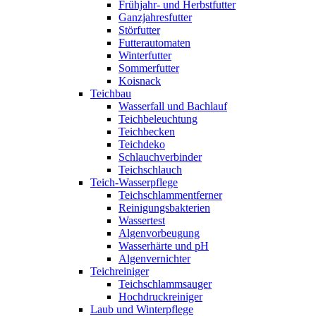
Frühjahr- und Herbstfutter
Ganzjahresfutter
Störfutter
Futterautomaten
Winterfutter
Sommerfutter
Koisnack
Teichbau
Wasserfall und Bachlauf
Teichbeleuchtung
Teichbecken
Teichdeko
Schlauchverbinder
Teichschlauch
Teich-Wasserpflege
Teichschlammentferner
Reinigungsbakterien
Wassertest
Algenvorbeugung
Wasserhärte und pH
Algenvernichter
Teichreiniger
Teichschlammsauger
Hochdruckreiniger
Laub und Winterpflege