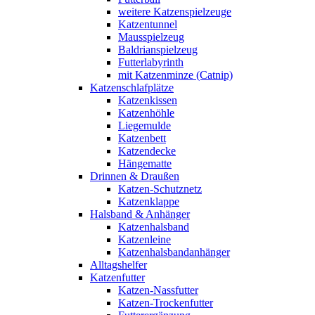
weitere Katzenspielzeuge
Katzentunnel
Mausspielzeug
Baldrianspielzeug
Futterlabyrinth
mit Katzenminze (Catnip)
Katzenschlafplätze
Katzenkissen
Katzenhöhle
Liegemulde
Katzenbett
Katzendecke
Hängematte
Drinnen & Draußen
Katzen-Schutznetz
Katzenklappe
Halsband & Anhänger
Katzenhalsband
Katzenleine
Katzenhalsbandanhänger
Alltagshelfer
Katzenfutter
Katzen-Nassfutter
Katzen-Trockenfutter