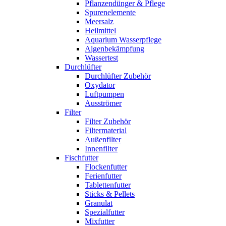
Pflanzendünger & Pflege
Spurenelemente
Meersalz
Heilmittel
Aquarium Wasserpflege
Algenbekämpfung
Wassertest
Durchlüfter
Durchlüfter Zubehör
Oxydator
Luftpumpen
Ausströmer
Filter
Filter Zubehör
Filtermaterial
Außenfilter
Innenfilter
Fischfutter
Flockenfutter
Ferienfutter
Tablettenfutter
Sticks & Pellets
Granulat
Spezialfutter
Mixfutter