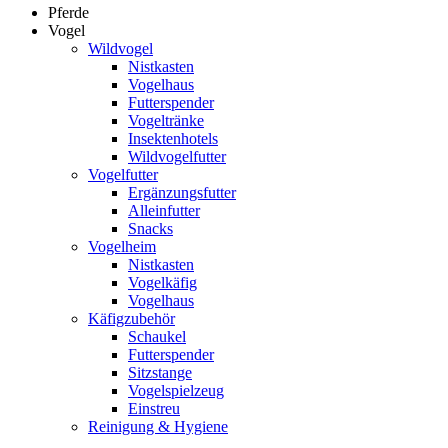
Pferde
Vogel
Wildvogel
Nistkasten
Vogelhaus
Futterspender
Vogeltränke
Insektenhotels
Wildvogelfutter
Vogelfutter
Ergänzungsfutter
Alleinfutter
Snacks
Vogelheim
Nistkasten
Vogelkäfig
Vogelhaus
Käfigzubehör
Schaukel
Futterspender
Sitzstange
Vogelspielzeug
Einstreu
Reinigung & Hygiene