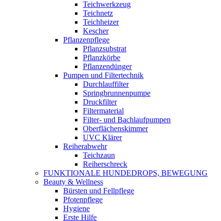
Teichwerkzeug
Teichnetz
Teichheizer
Kescher
Pflanzenpflege
Pflanzsubstrat
Pflanzkörbe
Pflanzendünger
Pumpen und Filtertechnik
Durchlauffilter
Springbrunnenpumpe
Druckfilter
Filtermaterial
Filter- und Bachlaufpumpen
Oberflächenskimmer
UVC Klärer
Reiherabwehr
Teichzaun
Reiherschreck
FUNKTIONALE HUNDEDROPS, BEWEGUNG
Beauty & Wellness
Bürsten und Fellpflege
Pfotenpflege
Hygiene
Erste Hilfe