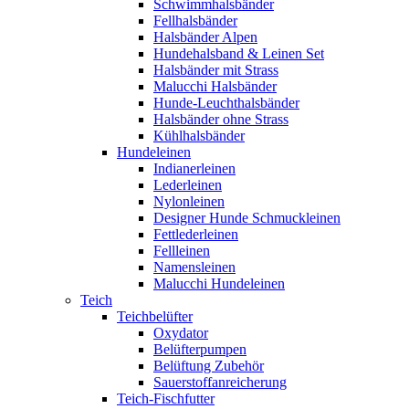
Schwimmhalsbänder
Fellhalsbänder
Halsbänder Alpen
Hundehalsband & Leinen Set
Halsbänder mit Strass
Malucchi Halsbänder
Hunde-Leuchthalsbänder
Halsbänder ohne Strass
Kühlhalsbänder
Hundeleinen
Indianerleinen
Lederleinen
Nylonleinen
Designer Hunde Schmuckleinen
Fettlederleinen
Fellleinen
Namensleinen
Malucchi Hundeleinen
Teich
Teichbelüfter
Oxydator
Belüfterpumpen
Belüftung Zubehör
Sauerstoffanreicherung
Teich-Fischfutter