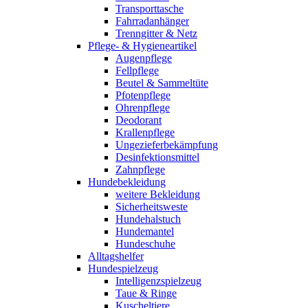
Transporttasche
Fahrradanhänger
Trenngitter & Netz
Pflege- & Hygieneartikel
Augenpflege
Fellpflege
Beutel & Sammeltüte
Pfotenpflege
Ohrenpflege
Deodorant
Krallenpflege
Ungezieferbekämpfung
Desinfektionsmittel
Zahnpflege
Hundebekleidung
weitere Bekleidung
Sicherheitsweste
Hundehalstuch
Hundemantel
Hundeschuhe
Alltagshelfer
Hundespielzeug
Intelligenzspielzeug
Taue & Ringe
Kuscheltiere