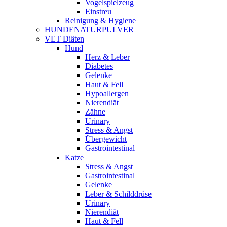
Vogelspielzeug
Einstreu
Reinigung & Hygiene
HUNDENATURPULVER
VET Diäten
Hund
Herz & Leber
Diabetes
Gelenke
Haut & Fell
Hypoallergen
Nierendiät
Zähne
Urinary
Stress & Angst
Übergewicht
Gastrointestinal
Katze
Stress & Angst
Gastrointestinal
Gelenke
Leber & Schilddrüse
Urinary
Nierendiät
Haut & Fell