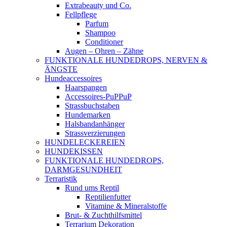
Extrabeauty und Co.
Fellpflege
Parfum
Shampoo
Conditioner
Augen – Ohren – Zähne
FUNKTIONALE HUNDEDROPS, NERVEN &
ÄNGSTE
Hundeaccessoires
Haarspangen
Accessoires-PuPPuP
Strassbuchstaben
Hundemarken
Halsbandanhänger
Strassverzierungen
HUNDELECKEREIEN
HUNDEKISSEN
FUNKTIONALE HUNDEDROPS,
DARMGESUNDHEIT
Terraristik
Rund ums Reptil
Reptilienfutter
Vitamine & Mineralstoffe
Brut- & Zuchthilfsmittel
Terrarium Dekoration