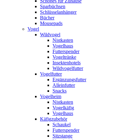
Schönes für Zuhause
Sparbüchsen
Schlüsselanhänger
Bücher
Mousepads
Vogel
Wildvogel
Nistkasten
Vogelhaus
Futterspender
Vogeltränke
Insektenhotels
Wildvogelfutter
Vogelfutter
Ergänzungsfutter
Alleinfutter
Snacks
Vogelheim
Nistkasten
Vogelkäfig
Vogelhaus
Käfigzubehör
Schaukel
Futterspender
Sitzstange