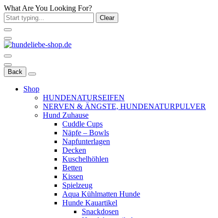
What Are You Looking For?
Clear
Back
Shop
HUNDENATURSEIFEN
NERVEN & ÄNGSTE, HUNDENATURPULVER
Hund Zuhause
Cuddle Cups
Näpfe – Bowls
Napfunterlagen
Decken
Kuschelhöhlen
Betten
Kissen
Spielzeug
Aqua Kühlmatten Hunde
Hunde Kauartikel
Snackdosen