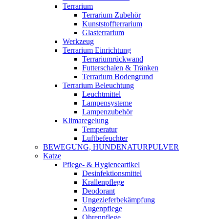
Terrarium
Terrarium Zubehör
Kunststoffterrarium
Glasterrarium
Werkzeug
Terrarium Einrichtung
Terrariumrückwand
Futterschalen & Tränken
Terrarium Bodengrund
Terrarium Beleuchtung
Leuchtmittel
Lampensysteme
Lampenzubehör
Klimaregelung
Temperatur
Luftbefeuchter
BEWEGUNG, HUNDENATURPULVER
Katze
Pflege- & Hygieneartikel
Desinfektionsmittel
Krallenpflege
Deodorant
Ungezieferbekämpfung
Augenpflege
Ohrenpflege