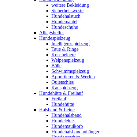
weitere Bekleidung
Sicherheitsweste
Hundehalstuch
Hundemantel
Hundeschuhe
Alltagshelfer
Hundespielzeug
Intelligenzspielzeug
Taue & Ringe
Kuscheltiere
Welpenspielzeug
Bälle
Schwimmspielzeug
Apportieren & Werfen
Quietschies
Kauspielzeug
Hundehütte & Freilauf
Freilauf
Hundehütte
Halsband & Leine
Hundehalsband
Hundeleine
Hundemaulkorb
Hundehalsbandanhänger