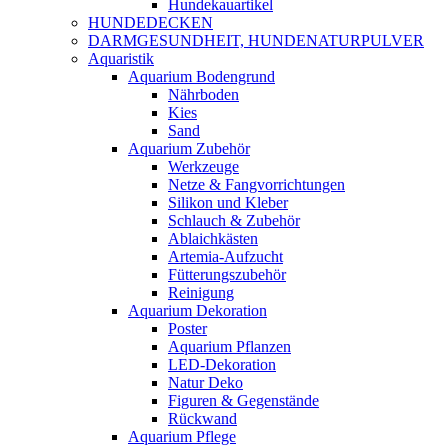
Hundekauartikel
HUNDEDECKEN
DARMGESUNDHEIT, HUNDENATURPULVER
Aquaristik
Aquarium Bodengrund
Nährboden
Kies
Sand
Aquarium Zubehör
Werkzeuge
Netze & Fangvorrichtungen
Silikon und Kleber
Schlauch & Zubehör
Ablaichkästen
Artemia-Aufzucht
Fütterungszubehör
Reinigung
Aquarium Dekoration
Poster
Aquarium Pflanzen
LED-Dekoration
Natur Deko
Figuren & Gegenstände
Rückwand
Aquarium Pflege