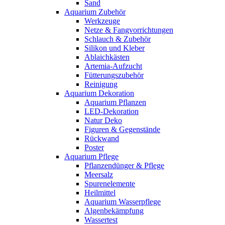
Sand
Aquarium Zubehör
Werkzeuge
Netze & Fangvorrichtungen
Schlauch & Zubehör
Silikon und Kleber
Ablaichkästen
Artemia-Aufzucht
Fütterungszubehör
Reinigung
Aquarium Dekoration
Aquarium Pflanzen
LED-Dekoration
Natur Deko
Figuren & Gegenstände
Rückwand
Poster
Aquarium Pflege
Pflanzendünger & Pflege
Meersalz
Spurenelemente
Heilmittel
Aquarium Wasserpflege
Algenbekämpfung
Wassertest