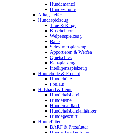
Hundemantel
Hundeschuhe
Alltagshelfer
Hundespielzeug
Taue & Ringe
Kuscheltiere
Welpenspielzeug
Bälle
Schwimmspielzeug
Apportieren & Werfen
Quietschies
Kauspielzeug
Intelligenzspielzeug
Hundehütte & Freilauf
Hundehütte
Freilauf
Halsband & Leine
Hundehalsband
Hundeleine
Hundemaulkorb
Hundehalsbandanhänger
Hundegeschirr
Hundefutter
BARF & Frostfutter
Hunde-Trockenfutter