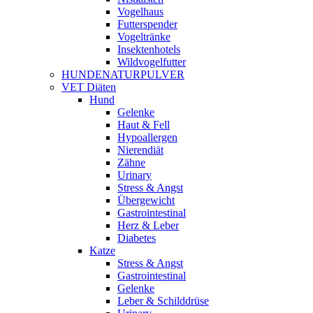
Vogelhaus
Futterspender
Vogeltränke
Insektenhotels
Wildvogelfutter
HUNDENATURPULVER
VET Diäten
Hund
Gelenke
Haut & Fell
Hypoallergen
Nierendiät
Zähne
Urinary
Stress & Angst
Übergewicht
Gastrointestinal
Herz & Leber
Diabetes
Katze
Stress & Angst
Gastrointestinal
Gelenke
Leber & Schilddrüse