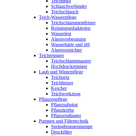
Teichdeko
Schlauchverbinder
Teichschlauch
Teich-Wasserpflege
Teichschlammentferner
Reinigungsbakterien
Wassertest
Algenvorbeugung
Wasserhärte und pH
Algenvernichter
Teichreiniger
Teichschlammsauger
Hochdruckreiniger
Laub und Winterpflege
Teichnetz
Teichheizer
Kescher
Teichwerkzeug
Pflanzenpflege
Pflanzsubstrat
Pflanzkörbe
Pflanzendünger
Pumpen und Filtertechnik
Springbrunnenpumpe
Druckfilter