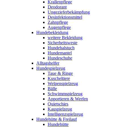
Krallenpflege
Deodorant
Ungezieferbekämpfung
Desinfektionsmittel
Zahnpflege
Augenpflege
Hundebekleidung
weitere Bekleidung
Sicherheitsweste
Hundehalstuch
Hundemantel
Hundeschuhe
Alltagshelfer
Hundespielzeug
Taue & Ringe
Kuscheltiere
Welpenspielzeug
Bälle
Schwimmspielzeug
Apportieren & Werfen
Quietschies
Kauspielzeug
Intelligenzspielzeug
Hundehütte & Freilauf
Hundehütte