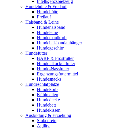
Intelligenzspielzeug
Hundehütte & Freilauf
Hundehütte
Freilauf
Halsband & Leine
Hundehalsband
Hundeleine
Hundemaulkorb
Hundehalsbandanhänger
Hundegeschirr
Hundefutter
BARF & Frostfutter
Hunde-Trockenfutter
Hunde-Nassfutter
Ergänzungsfuttermittel
Hundesnacks
Hundeschlafplätze
Hundekorb
Kühlmatten
Hundedecke
Hundebett
Hundekissen
Ausbildung & Erziehung
Stubenrein
Agility