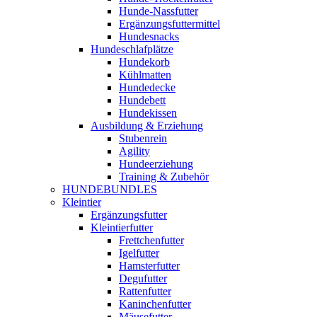
Hunde-Nassfutter
Ergänzungsfuttermittel
Hundesnacks
Hundeschlafplätze
Hundekorb
Kühlmatten
Hundedecke
Hundebett
Hundekissen
Ausbildung & Erziehung
Stubenrein
Agility
Hundeerziehung
Training & Zubehör
HUNDEBUNDLES
Kleintier
Ergänzungsfutter
Kleintierfutter
Frettchenfutter
Igelfutter
Hamsterfutter
Degufutter
Rattenfutter
Kaninchenfutter
Mäusefutter