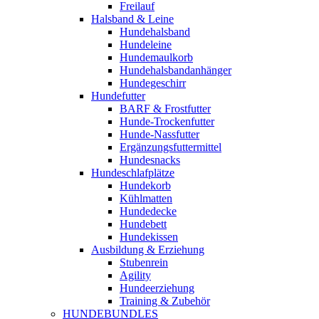
Freilauf
Halsband & Leine
Hundehalsband
Hundeleine
Hundemaulkorb
Hundehalsbandanhänger
Hundegeschirr
Hundefutter
BARF & Frostfutter
Hunde-Trockenfutter
Hunde-Nassfutter
Ergänzungsfuttermittel
Hundesnacks
Hundeschlafplätze
Hundekorb
Kühlmatten
Hundedecke
Hundebett
Hundekissen
Ausbildung & Erziehung
Stubenrein
Agility
Hundeerziehung
Training & Zubehör
HUNDEBUNDLES