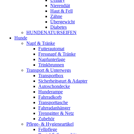
Urinary
Nierendiät
Haut & Fell
Zähne
Übergewicht
Diabetes
HUNDENATURSEIFEN
Hunde
Napf & Tränke
Futterautomat
Fressnapf & Tränke
Napfunterlage
Trinkbrunnen
Transport & Unterwegs
Transportbox
Sicherheitsgurt & Adapter
Autoschondecke
Hunderampe
Fahrradkorb
Transporttasche
Fahrradanhänger
Trenngitter & Netz
Zubehör
Pflege- & Hygieneartikel
Fellpflege