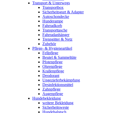
Transport & Unterwegs
Transportbox
Sicherheitsgurt & Adapter
Autoschondecke
Hunderampe
Fahrradkorb
Transporttasche
Fahrradanhänger
Trenngitter & Netz
Zubehör
Pflege- & Hygieneartikel
Fellpflege
Beutel & Sammeltüte
Pfotenpflege
Ohrenpflege
Krallenpflege
Deodorant
Ungezieferbekämpfung
Desinfektionsmittel
Zahnpflege
Augenpflege
Hundebekleidung
weitere Bekleidung
Sicherheitsweste
Hundehalstuch