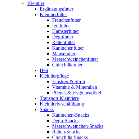
Kleintier
Ergänzungsfutter
Kleintierfutter
Frettchenfutter
Igelfutter
Hamsterfutter
Degufutter
Rattenfutter
Kaninchenfutter
Mäusefutter
Meerschweinchenfutter
Chinchillafutter
Heu
Kleintierpflege
Einstreu & Stroh
Vitamine & Mineralien
Pflege- & Hygieneartikel
Transport Kleintiere
Kleintierbeschäftigung
Snacks
Kaninchen-Snacks
Degu-Snacks
Meerschweinchen-Snacks
Ratten-Snacks
Chinchilla-Snacks