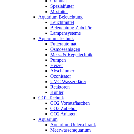
Granulat
Spezialfutter
Mixfutter
Aquarium Beleuchtung
Leuchtmittel
Beleuchtung Zubehör
Lampensysteme
Aquarium Technik
Futterautomat
Osmoseanlagen
Mess- & Regeltechnik
Pumpen
Heizer
Abschäumer
Ozonisator
UVC Wasserklärer
Reaktoren
Kühler
CO2 Technik
CO2 Vorratsflaschen
CO2 Zubehör
CO2 Anlagen
Aquarium
Aquarium Unterschrank
Meerwasseraquarium