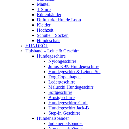
Mäntel
T-Shirts
Rüdenbänder
Duftmarke Hunde Loop
Kleider
Hochzeit
Schuhe – Socken
Hundeschals
HUNDEÖL
Halsband – Leine & Geschirr
Hundegeschirre
Nylongeschirre
Julius-K9® Hundegeschirre
Hundegeschirr & Leinen Set
Dog Copenhagen
Ledergeschirre
Malucchi Hundegeschirr
Softgeschirre
Brustgeschirre
Hundegeschirre Curli
Hundegeschirr Jack-B
Step-In Geschirre
Hundehalsbänder
Indianerhalsbänder
Namenshalsbänder