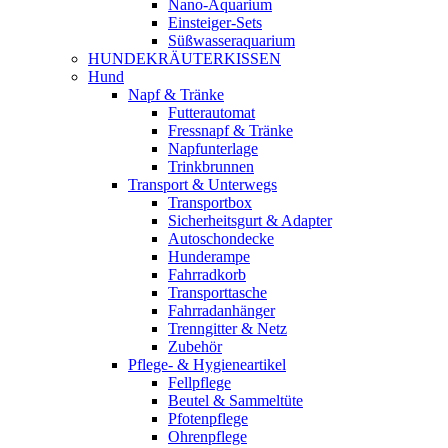
Nano-Aquarium
Einsteiger-Sets
Süßwasseraquarium
HUNDEKRÄUTERKISSEN
Hund
Napf & Tränke
Futterautomat
Fressnapf & Tränke
Napfunterlage
Trinkbrunnen
Transport & Unterwegs
Transportbox
Sicherheitsgurt & Adapter
Autoschondecke
Hunderampe
Fahrradkorb
Transporttasche
Fahrradanhänger
Trenngitter & Netz
Zubehör
Pflege- & Hygieneartikel
Fellpflege
Beutel & Sammeltüte
Pfotenpflege
Ohrenpflege