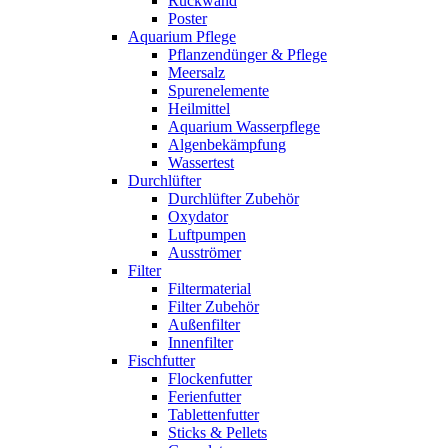
Rückwand
Poster
Aquarium Pflege
Pflanzendünger & Pflege
Meersalz
Spurenelemente
Heilmittel
Aquarium Wasserpflege
Algenbekämpfung
Wassertest
Durchlüfter
Durchlüfter Zubehör
Oxydator
Luftpumpen
Ausströmer
Filter
Filtermaterial
Filter Zubehör
Außenfilter
Innenfilter
Fischfutter
Flockenfutter
Ferienfutter
Tablettenfutter
Sticks & Pellets