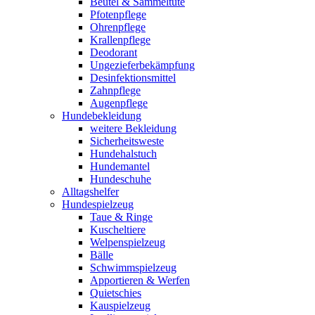
Beutel & Sammeltüte
Pfotenpflege
Ohrenpflege
Krallenpflege
Deodorant
Ungezieferbekämpfung
Desinfektionsmittel
Zahnpflege
Augenpflege
Hundebekleidung
weitere Bekleidung
Sicherheitsweste
Hundehalstuch
Hundemantel
Hundeschuhe
Alltagshelfer
Hundespielzeug
Taue & Ringe
Kuscheltiere
Welpenspielzeug
Bälle
Schwimmspielzeug
Apportieren & Werfen
Quietschies
Kauspielzeug