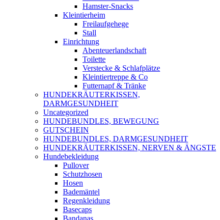
Hamster-Snacks
Kleintierheim
Freilaufgehege
Stall
Einrichtung
Abenteuerlandschaft
Toilette
Verstecke & Schlafplätze
Kleintiertreppe & Co
Futternapf & Tränke
HUNDEKRÄUTERKISSEN,
DARMGESUNDHEIT
Uncategorized
HUNDEBUNDLES, BEWEGUNG
GUTSCHEIN
HUNDEBUNDLES, DARMGESUNDHEIT
HUNDEKRÄUTERKISSEN, NERVEN & ÄNGSTE
Hundebekleidung
Pullover
Schutzhosen
Hosen
Bademäntel
Regenkleidung
Basecaps
Bandanas