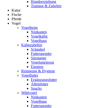
Hundeerziehung
Training & Zubehör
Katze
Fische
Pferde
Vogel
Vogelheim
Nistkasten
Vogelkäfig
Vogelhaus
Käfigzubehör
Schaukel
Futterspender
Sitzstange
Vogelspielzeug
Einstreu
Reinigung & Hygiene
Vogelfutter
Ergänzungsfutter
Alleinfutter
Snacks
Wildvogel
Nistkasten
Vogelhaus
Futterspender