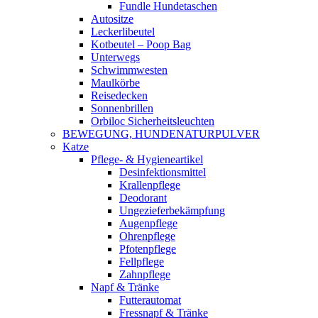
Fundle Hundetaschen
Autositze
Leckerlibeutel
Kotbeutel – Poop Bag
Unterwegs
Schwimmwesten
Maulkörbe
Reisedecken
Sonnenbrillen
Orbiloc Sicherheitsleuchten
BEWEGUNG, HUNDENATURPULVER
Katze
Pflege- & Hygieneartikel
Desinfektionsmittel
Krallenpflege
Deodorant
Ungezieferbekämpfung
Augenpflege
Ohrenpflege
Pfotenpflege
Fellpflege
Zahnpflege
Napf & Tränke
Futterautomat
Fressnapf & Tränke