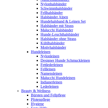
Nylonhalsbänder
Schwimmhalsbänder
Fellhalsbänder
Halsbänder Alpen
Hundehalsband & Leinen Set
Halsbänder mit Strass
Malucchi Halsbänder
Hunde-Leuchthalsbänder
Halsbänder ohne Strass
Kühlhalsbänder
Motivhalsbänder
Hundeleinen
Nylonleinen
Designer Hunde Schmuckleinen
Fettlederleinen
Fellleinen
Namensleinen
Malucchi Hundeleinen
Indianerleinen
Lederleinen
Beauty & Wellness
Bürsten und Fellpflege
Pfotenpflege
Hygiene