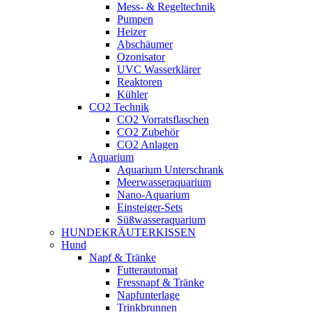
Mess- & Regeltechnik
Pumpen
Heizer
Abschäumer
Ozonisator
UVC Wasserklärer
Reaktoren
Kühler
CO2 Technik
CO2 Vorratsflaschen
CO2 Zubehör
CO2 Anlagen
Aquarium
Aquarium Unterschrank
Meerwasseraquarium
Nano-Aquarium
Einsteiger-Sets
Süßwasseraquarium
HUNDEKRÄUTERKISSEN
Hund
Napf & Tränke
Futterautomat
Fressnapf & Tränke
Napfunterlage
Trinkbrunnen