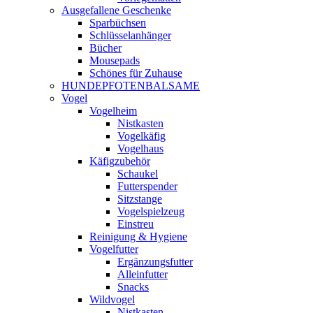
Ausgefallene Geschenke
Sparbüchsen
Schlüsselanhänger
Bücher
Mousepads
Schönes für Zuhause
HUNDEPFOTENBALSAME
Vogel
Vogelheim
Nistkasten
Vogelkäfig
Vogelhaus
Käfigzubehör
Schaukel
Futterspender
Sitzstange
Vogelspielzeug
Einstreu
Reinigung & Hygiene
Vogelfutter
Ergänzungsfutter
Alleinfutter
Snacks
Wildvogel
Nistkasten