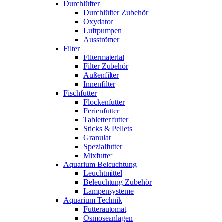
Durchlüfter
Durchlüfter Zubehör
Oxydator
Luftpumpen
Ausströmer
Filter
Filtermaterial
Filter Zubehör
Außenfilter
Innenfilter
Fischfutter
Flockenfutter
Ferienfutter
Tablettenfutter
Sticks & Pellets
Granulat
Spezialfutter
Mixfutter
Aquarium Beleuchtung
Leuchtmittel
Beleuchtung Zubehör
Lampensysteme
Aquarium Technik
Futterautomat
Osmoseanlagen