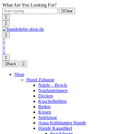
What Are You Looking For?
Clear
Back
Shop
Hund Zuhause
Näpfe – Bowls
Napfunterlagen
Decken
Kuschelhöhlen
Betten
Kissen
Spielzeug
Aqua Kühlmatten Hunde
Hunde Kauartikel
Snackdosen