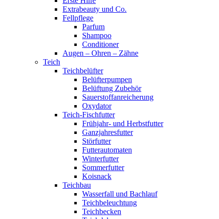
Erste Hilfe
Extrabeauty und Co.
Fellpflege
Parfum
Shampoo
Conditioner
Augen – Ohren – Zähne
Teich
Teichbelüfter
Belüfterpumpen
Belüftung Zubehör
Sauerstoffanreicherung
Oxydator
Teich-Fischfutter
Frühjahr- und Herbstfutter
Ganzjahresfutter
Störfutter
Futterautomaten
Winterfutter
Sommerfutter
Koisnack
Teichbau
Wasserfall und Bachlauf
Teichbeleuchtung
Teichbecken