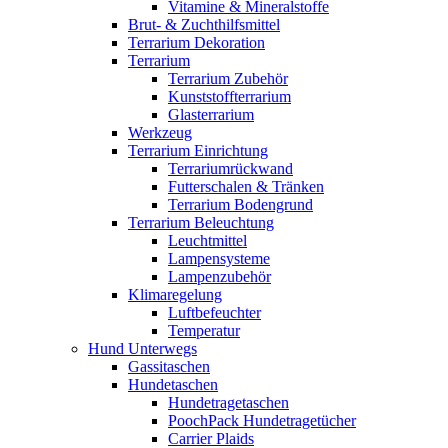
Vitamine & Mineralstoffe
Brut- & Zuchthilfsmittel
Terrarium Dekoration
Terrarium
Terrarium Zubehör
Kunststoffterrarium
Glasterrarium
Werkzeug
Terrarium Einrichtung
Terrariumrückwand
Futterschalen & Tränken
Terrarium Bodengrund
Terrarium Beleuchtung
Leuchtmittel
Lampensysteme
Lampenzubehör
Klimaregelung
Luftbefeuchter
Temperatur
Hund Unterwegs
Gassitaschen
Hundetaschen
Hundetragetaschen
PoochPack Hundetragetücher
Carrier Plaids