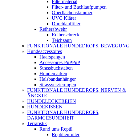
Filtermaterial
Filter- und Bachlaufpumpen
Oberflächenskimmer
UVC Klärer
Durchlauffilter
Reiherabwehr
Reiherschreck
Teichzaun
FUNKTIONALE HUNDEDROPS, BEWEGUNG
Hundeaccessoires
Haarspangen
Accessoires-PuPPuP
Strassbuchstaben
Hundemarken
Halsbandanhänger
Strassverzierungen
FUNKTIONALE HUNDEDROPS, NERVEN &
ÄNGSTE
HUNDELECKEREIEN
HUNDEKISSEN
FUNKTIONALE HUNDEDROPS,
DARMGESUNDHEIT
Terraristik
Rund ums Reptil
Reptilienfutter