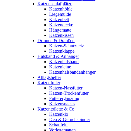
Katzenschlafplätze
Katzenhöhle
Liegemulde
Katzenbett
Katzendecke
Hängematte
Katzenkissen
Drinnen & Draußen
Katzen-Schutznetz
Katzenklappe
Halsband & Anhänger
Katzenhalsband
Katzenleine
Katzenhalsbandanhänger
Alltagshelfer
Katzenfutter
Katzen-Nassfutter
Katzen-Trockenfutter
Futterergänzung
Katzensnacks
Katzentoilette & Co
Katzenklo
Deo & Geruchsbinder
Schaufeln
Vorlegematten