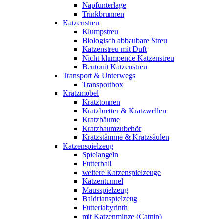
Napfunterlage
Trinkbrunnen
Katzenstreu
Klumpstreu
Biologisch abbaubare Streu
Katzenstreu mit Duft
Nicht klumpende Katzenstreu
Bentonit Katzenstreu
Transport & Unterwegs
Transportbox
Kratzmöbel
Kratztonnen
Kratzbretter & Kratzwellen
Kratzbäume
Kratzbaumzubehör
Kratzstämme & Kratzsäulen
Katzenspielzeug
Spielangeln
Futterball
weitere Katzenspielzeuge
Katzentunnel
Mausspielzeug
Baldrianspielzeug
Futterlabyrinth
mit Katzenminze (Catnip)