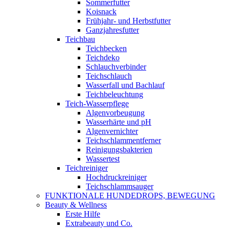
Sommerfutter
Koisnack
Frühjahr- und Herbstfutter
Ganzjahresfutter
Teichbau
Teichbecken
Teichdeko
Schlauchverbinder
Teichschlauch
Wasserfall und Bachlauf
Teichbeleuchtung
Teich-Wasserpflege
Algenvorbeugung
Wasserhärte und pH
Algenvernichter
Teichschlammentferner
Reinigungsbakterien
Wassertest
Teichreiniger
Hochdruckreiniger
Teichschlammsauger
FUNKTIONALE HUNDEDROPS, BEWEGUNG
Beauty & Wellness
Erste Hilfe
Extrabeauty und Co.