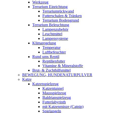
Werkzeug
Terrarium Einrichtung
Terrariumrückwand
Futterschalen & Tränken
Terrarium Bodengrund
Terrarium Beleuchtung
Lampenzubehör
Leuchtmittel
Lampensysteme
Klimaregelung
Temperatur
Luftbefeuchter
Rund ums Reptil
Reptilienfutter
Vitamine & Mineralstoffe
Brut- & Zuchthilfsmittel
BEWEGUNG, HUNDENATURPULVER
Katze
Katzenspielzeug
Katzentunnel
Mausspielzeug
Baldrianspielzeug
Futterlabyrinth
mit Katzenminze (Catnip)
Spielangeln