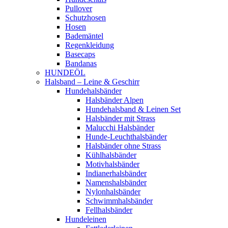
Pullover
Schutzhosen
Hosen
Bademäntel
Regenkleidung
Basecaps
Bandanas
HUNDEÖL
Halsband – Leine & Geschirr
Hundehalsbänder
Halsbänder Alpen
Hundehalsband & Leinen Set
Halsbänder mit Strass
Malucchi Halsbänder
Hunde-Leuchthalsbänder
Halsbänder ohne Strass
Kühlhalsbänder
Motivhalsbänder
Indianerhalsbänder
Namenshalsbänder
Nylonhalsbänder
Schwimmhalsbänder
Fellhalsbänder
Hundeleinen