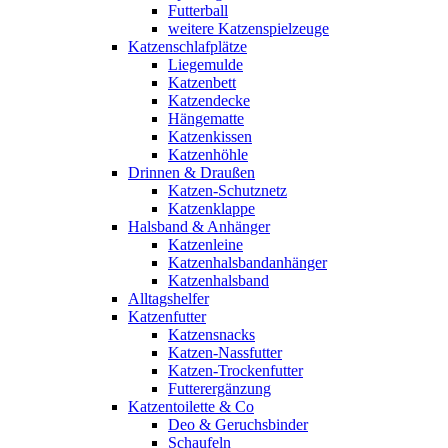
Futterball
weitere Katzenspielzeuge
Katzenschlafplätze
Liegemulde
Katzenbett
Katzendecke
Hängematte
Katzenkissen
Katzenhöhle
Drinnen & Draußen
Katzen-Schutznetz
Katzenklappe
Halsband & Anhänger
Katzenleine
Katzenhalsbandanhänger
Katzenhalsband
Alltagshelfer
Katzenfutter
Katzensnacks
Katzen-Nassfutter
Katzen-Trockenfutter
Futterergänzung
Katzentoilette & Co
Deo & Geruchsbinder
Schaufeln