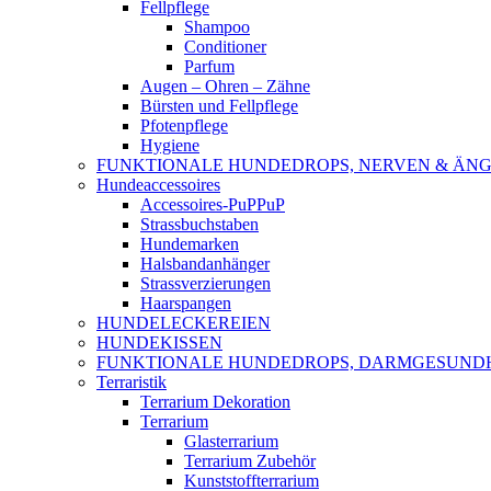
Fellpflege
Shampoo
Conditioner
Parfum
Augen – Ohren – Zähne
Bürsten und Fellpflege
Pfotenpflege
Hygiene
FUNKTIONALE HUNDEDROPS, NERVEN & ÄNG
Hundeaccessoires
Accessoires-PuPPuP
Strassbuchstaben
Hundemarken
Halsbandanhänger
Strassverzierungen
Haarspangen
HUNDELECKEREIEN
HUNDEKISSEN
FUNKTIONALE HUNDEDROPS, DARMGESUND
Terraristik
Terrarium Dekoration
Terrarium
Glasterrarium
Terrarium Zubehör
Kunststoffterrarium