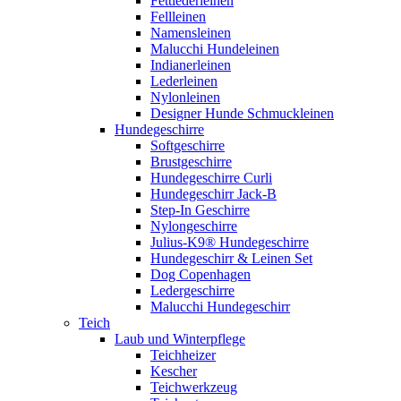
Fettlederleinen
Fellleinen
Namensleinen
Malucchi Hundeleinen
Indianerleinen
Lederleinen
Nylonleinen
Designer Hunde Schmuckleinen
Hundegeschirre
Softgeschirre
Brustgeschirre
Hundegeschirre Curli
Hundegeschirr Jack-B
Step-In Geschirre
Nylongeschirre
Julius-K9® Hundegeschirre
Hundegeschirr & Leinen Set
Dog Copenhagen
Ledergeschirre
Malucchi Hundegeschirr
Teich
Laub und Winterpflege
Teichheizer
Kescher
Teichwerkzeug