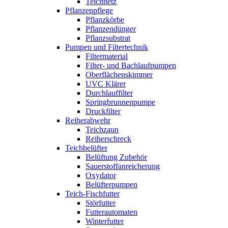
Teichnetz
Pflanzenpflege
Pflanzkörbe
Pflanzendünger
Pflanzsubstrat
Pumpen und Filtertechnik
Filtermaterial
Filter- und Bachlaufpumpen
Oberflächenskimmer
UVC Klärer
Durchlauffilter
Springbrunnenpumpe
Druckfilter
Reiherabwehr
Teichzaun
Reiherschreck
Teichbelüfter
Belüftung Zubehör
Sauerstoffanreicherung
Oxydator
Belüfterpumpen
Teich-Fischfutter
Störfutter
Futterautomaten
Winterfutter