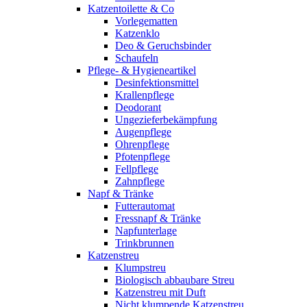
Katzentoilette & Co
Vorlegematten
Katzenklo
Deo & Geruchsbinder
Schaufeln
Pflege- & Hygieneartikel
Desinfektionsmittel
Krallenpflege
Deodorant
Ungezieferbekämpfung
Augenpflege
Ohrenpflege
Pfotenpflege
Fellpflege
Zahnpflege
Napf & Tränke
Futterautomat
Fressnapf & Tränke
Napfunterlage
Trinkbrunnen
Katzenstreu
Klumpstreu
Biologisch abbaubare Streu
Katzenstreu mit Duft
Nicht klumpende Katzenstreu