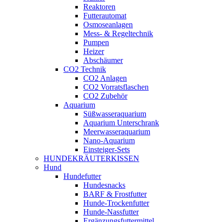
Reaktoren
Futterautomat
Osmoseanlagen
Mess- & Regeltechnik
Pumpen
Heizer
Abschäumer
CO2 Technik
CO2 Anlagen
CO2 Vorratsflaschen
CO2 Zubehör
Aquarium
Süßwasseraquarium
Aquarium Unterschrank
Meerwasseraquarium
Nano-Aquarium
Einsteiger-Sets
HUNDEKRÄUTERKISSEN
Hund
Hundefutter
Hundesnacks
BARF & Frostfutter
Hunde-Trockenfutter
Hunde-Nassfutter
Ergänzungsfuttermittel