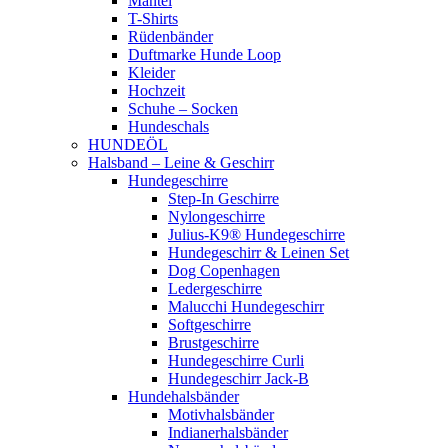
Mäntel
T-Shirts
Rüdenbänder
Duftmarke Hunde Loop
Kleider
Hochzeit
Schuhe – Socken
Hundeschals
HUNDEÖL
Halsband – Leine & Geschirr
Hundegeschirre
Step-In Geschirre
Nylongeschirre
Julius-K9® Hundegeschirre
Hundegeschirr & Leinen Set
Dog Copenhagen
Ledergeschirre
Malucchi Hundegeschirr
Softgeschirre
Brustgeschirre
Hundegeschirre Curli
Hundegeschirr Jack-B
Hundehalsbänder
Motivhalsbänder
Indianerhalsbänder