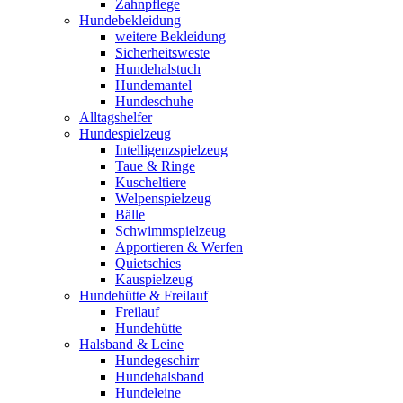
Zahnpflege
Hundebekleidung
weitere Bekleidung
Sicherheitsweste
Hundehalstuch
Hundemantel
Hundeschuhe
Alltagshelfer
Hundespielzeug
Intelligenzspielzeug
Taue & Ringe
Kuscheltiere
Welpenspielzeug
Bälle
Schwimmspielzeug
Apportieren & Werfen
Quietschies
Kauspielzeug
Hundehütte & Freilauf
Freilauf
Hundehütte
Halsband & Leine
Hundegeschirr
Hundehalsband
Hundeleine