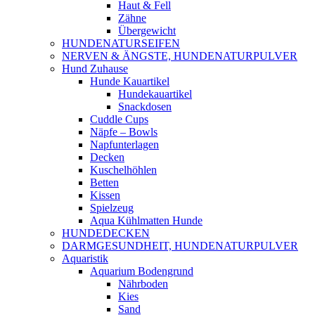
Haut & Fell
Zähne
Übergewicht
HUNDENATURSEIFEN
NERVEN & ÄNGSTE, HUNDENATURPULVER
Hund Zuhause
Hunde Kauartikel
Hundekauartikel
Snackdosen
Cuddle Cups
Näpfe – Bowls
Napfunterlagen
Decken
Kuschelhöhlen
Betten
Kissen
Spielzeug
Aqua Kühlmatten Hunde
HUNDEDECKEN
DARMGESUNDHEIT, HUNDENATURPULVER
Aquaristik
Aquarium Bodengrund
Nährboden
Kies
Sand