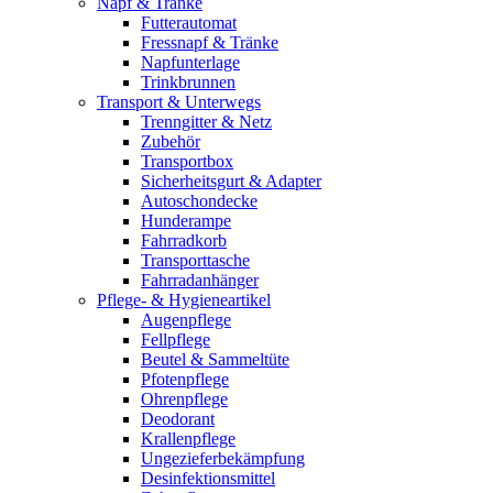
Napf & Tränke
Futterautomat
Fressnapf & Tränke
Napfunterlage
Trinkbrunnen
Transport & Unterwegs
Trenngitter & Netz
Zubehör
Transportbox
Sicherheitsgurt & Adapter
Autoschondecke
Hunderampe
Fahrradkorb
Transporttasche
Fahrradanhänger
Pflege- & Hygieneartikel
Augenpflege
Fellpflege
Beutel & Sammeltüte
Pfotenpflege
Ohrenpflege
Deodorant
Krallenpflege
Ungezieferbekämpfung
Desinfektionsmittel