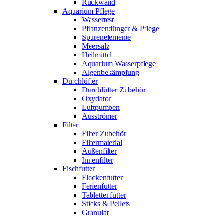
Rückwand
Aquarium Pflege
Wassertest
Pflanzendünger & Pflege
Spurenelemente
Meersalz
Heilmittel
Aquarium Wasserpflege
Algenbekämpfung
Durchlüfter
Durchlüfter Zubehör
Oxydator
Luftpumpen
Ausströmer
Filter
Filter Zubehör
Filtermaterial
Außenfilter
Innenfilter
Fischfutter
Flockenfutter
Ferienfutter
Tablettenfutter
Sticks & Pellets
Granulat