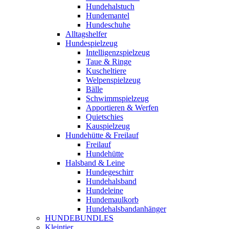
Hundehalstuch
Hundemantel
Hundeschuhe
Alltagshelfer
Hundespielzeug
Intelligenzspielzeug
Taue & Ringe
Kuscheltiere
Welpenspielzeug
Bälle
Schwimmspielzeug
Apportieren & Werfen
Quietschies
Kauspielzeug
Hundehütte & Freilauf
Freilauf
Hundehütte
Halsband & Leine
Hundegeschirr
Hundehalsband
Hundeleine
Hundemaulkorb
Hundehalsbandanhänger
HUNDEBUNDLES
Kleintier