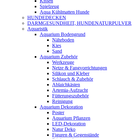
Kissen
Spielzeug
Aqua Kühlmatten Hunde
HUNDEDECKEN
DARMGESUNDHEIT, HUNDENATURPULVER
Aquaristik
Aquarium Bodengrund
Nährboden
Kies
Sand
Aquarium Zubehör
Werkzeuge
Netze & Fangvorrichtungen
Silikon und Kleber
Schlauch & Zubehör
Ablaichkästen
Artemia-Aufzucht
Fütterungszubehör
Reinigung
Aquarium Dekoration
Poster
Aquarium Pflanzen
LED-Dekoration
Natur Deko
Figuren & Gegenstände