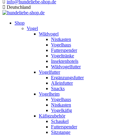
info@hundeliebe-shop.de
Deutschland
Shop
Vogel
Wildvogel
Nistkasten
Vogelhaus
Futterspender
Vogeltränke
Insektenhotels
Wildvogelfutter
Vogelfutter
Ergänzungsfutter
Alleinfutter
Snacks
Vogelheim
Vogelhaus
Nistkasten
Vogelkäfig
Käfigzubehör
Schaukel
Futterspender
Sitzstange