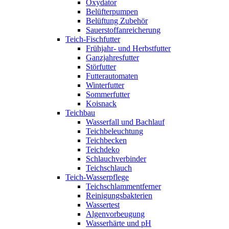
Oxydator
Belüfterpumpen
Belüftung Zubehör
Sauerstoffanreicherung
Teich-Fischfutter
Frühjahr- und Herbstfutter
Ganzjahresfutter
Störfutter
Futterautomaten
Winterfutter
Sommerfutter
Koisnack
Teichbau
Wasserfall und Bachlauf
Teichbeleuchtung
Teichbecken
Teichdeko
Schlauchverbinder
Teichschlauch
Teich-Wasserpflege
Teichschlammentferner
Reinigungsbakterien
Wassertest
Algenvorbeugung
Wasserhärte und pH