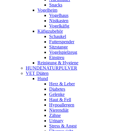
Snacks
Vogelheim
Vogelhaus
Nistkasten
Vogelkäfig
Käfigzubehör
Schaukel
Futterspender
Sitzstange
Vogelspielzeug
Einstreu
Reinigung & Hygiene
HUNDENATURPULVER
VET Diäten
Hund
Herz & Leber
Diabetes
Gelenke
Haut & Fell
Hypoallergen
Nierendiät
Zähne
Urinary
Stress & Angst