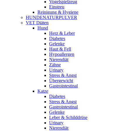
Vogelspielzeug
Einstreu
Reinigung & Hygiene
HUNDENATURPULVER
VET Diäten
Hund
Herz & Leber
Diabetes
Gelenke
Haut & Fell
Hypoallergen
Nierendiät
Zähne
Urinary
Stress & Angst
Übergewicht
Gastrointestinal
Katze
Diabetes
Stress & Angst
Gastrointestinal
Gelenke
Leber & Schilddrüse
Urinary
Nierendiät