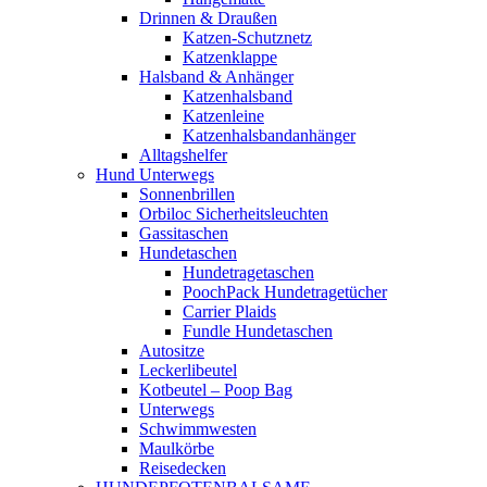
Drinnen & Draußen
Katzen-Schutznetz
Katzenklappe
Halsband & Anhänger
Katzenhalsband
Katzenleine
Katzenhalsbandanhänger
Alltagshelfer
Hund Unterwegs
Sonnenbrillen
Orbiloc Sicherheitsleuchten
Gassitaschen
Hundetaschen
Hundetragetaschen
PoochPack Hundetragetücher
Carrier Plaids
Fundle Hundetaschen
Autositze
Leckerlibeutel
Kotbeutel – Poop Bag
Unterwegs
Schwimmwesten
Maulkörbe
Reisedecken