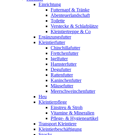
Einrichtung
Futternapf & Tränke
Abenteuerlandschaft
Toilette
Verstecke & Schlafplätze
Kleintiertreppe & Co
Ergänzungsfutter
Kleintierfutter
Chinchillafutter
Frettchenfutter
Igelfutter
Hamsterfutter
Degufutter
Rattenfutter
Kaninchenfutter
Mäusefutter
Meerschweinchenfutter
Heu
Kleintierpflege
Einstreu & Stroh
Vitamine & Mineralien
Pflege- & Hygieneartikel
Transport Kleintiere
Kleintierbeschäftigung
Snacks