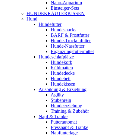
Nano-Aquarium
Einsteiger-Sets
HUNDEKRÄUTERKISSEN
Hund
Hundefutter
Hundesnacks
BARF & Frostfutter
Hunde-Trockenfutter
Hunde-Nassfutter
Ergänzungsfuttermittel
Hundeschlafplätze
Hundekorb
Kühlmatten
Hundedecke
Hundebett
Hundekissen
Ausbildung & Erziehung
Agility
Stubenrein
Hundeerziehung
Training & Zubehör
Napf & Tränke
Futterautomat
Fressnapf & Tränke
Napfunterlage