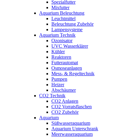
Spezialfutter
Mixfutter
Aquarium Beleuchtung
Leuchtmittel
Beleuchtung Zubehör
Lampensysteme
Aquarium Technik
Ozonisator
UVC Wasserklärer
Kühler
Reaktoren
Futterautomat
Osmoseanlagen
Mess- & Regeltechnik
Pumpen
Heizer
Abschäumer
CO2 Technik
CO2 Anlagen
CO2 Vorratsflaschen
CO2 Zubehör
Aquarium
Süßwasseraquarium
Aquarium Unterschrank
Meerwasseraquarium