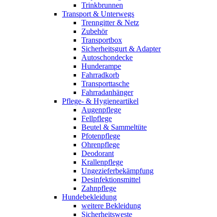
Trinkbrunnen
Transport & Unterwegs
Trenngitter & Netz
Zubehör
Transportbox
Sicherheitsgurt & Adapter
Autoschondecke
Hunderampe
Fahrradkorb
Transporttasche
Fahrradanhänger
Pflege- & Hygieneartikel
Augenpflege
Fellpflege
Beutel & Sammeltüte
Pfotenpflege
Ohrenpflege
Deodorant
Krallenpflege
Ungezieferbekämpfung
Desinfektionsmittel
Zahnpflege
Hundebekleidung
weitere Bekleidung
Sicherheitsweste