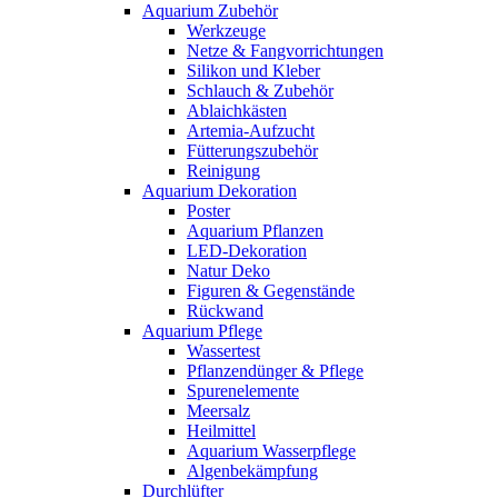
Aquarium Zubehör
Werkzeuge
Netze & Fangvorrichtungen
Silikon und Kleber
Schlauch & Zubehör
Ablaichkästen
Artemia-Aufzucht
Fütterungszubehör
Reinigung
Aquarium Dekoration
Poster
Aquarium Pflanzen
LED-Dekoration
Natur Deko
Figuren & Gegenstände
Rückwand
Aquarium Pflege
Wassertest
Pflanzendünger & Pflege
Spurenelemente
Meersalz
Heilmittel
Aquarium Wasserpflege
Algenbekämpfung
Durchlüfter