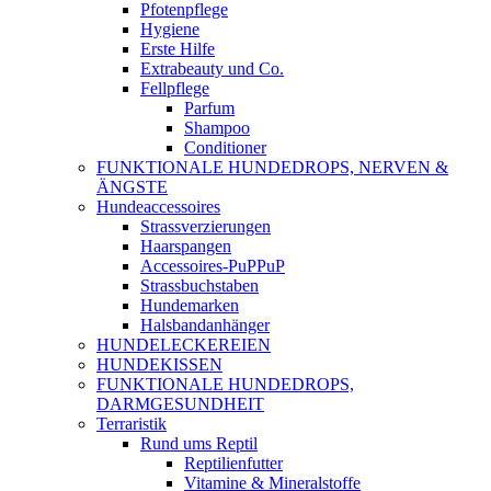
Pfotenpflege
Hygiene
Erste Hilfe
Extrabeauty und Co.
Fellpflege
Parfum
Shampoo
Conditioner
FUNKTIONALE HUNDEDROPS, NERVEN &
ÄNGSTE
Hundeaccessoires
Strassverzierungen
Haarspangen
Accessoires-PuPPuP
Strassbuchstaben
Hundemarken
Halsbandanhänger
HUNDELECKEREIEN
HUNDEKISSEN
FUNKTIONALE HUNDEDROPS,
DARMGESUNDHEIT
Terraristik
Rund ums Reptil
Reptilienfutter
Vitamine & Mineralstoffe