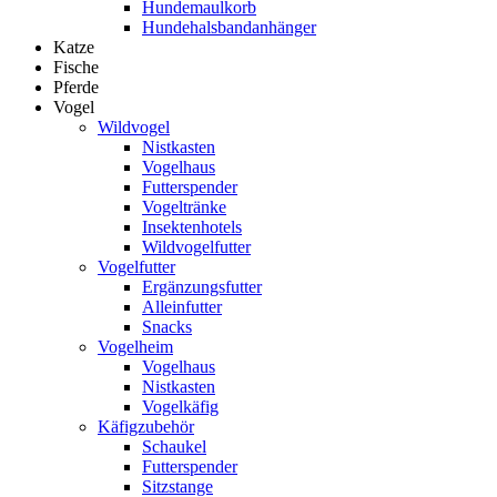
Hundemaulkorb
Hundehalsbandanhänger
Katze
Fische
Pferde
Vogel
Wildvogel
Nistkasten
Vogelhaus
Futterspender
Vogeltränke
Insektenhotels
Wildvogelfutter
Vogelfutter
Ergänzungsfutter
Alleinfutter
Snacks
Vogelheim
Vogelhaus
Nistkasten
Vogelkäfig
Käfigzubehör
Schaukel
Futterspender
Sitzstange