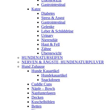
Übergewicht
Gastrointestinal
Katze
Diabetes
Stress & Angst
Gastrointestinal
Gelenke
Leber & Schilddrüse
Urinary
Nierendiät
Haut & Fell
Zähne
Übergewicht
HUNDENATURSEIFEN
NERVEN & ÄNGSTE, HUNDENATURPULVER
Hund Zuhause
Hunde Kauartikel
Hundekauartikel
Snackdosen
Cuddle Cups
Näpfe – Bowls
Napfunterlagen
Decken
Kuschelhöhlen
Betten