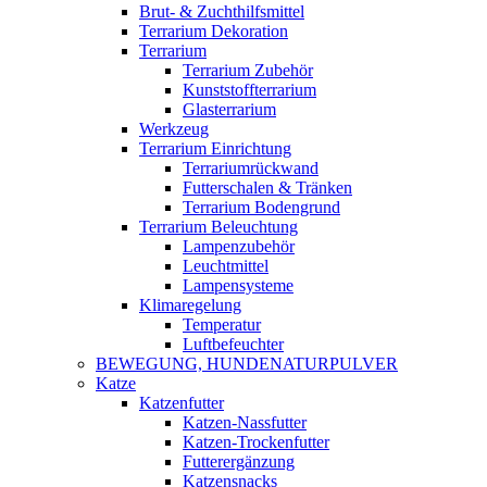
Brut- & Zuchthilfsmittel
Terrarium Dekoration
Terrarium
Terrarium Zubehör
Kunststoffterrarium
Glasterrarium
Werkzeug
Terrarium Einrichtung
Terrariumrückwand
Futterschalen & Tränken
Terrarium Bodengrund
Terrarium Beleuchtung
Lampenzubehör
Leuchtmittel
Lampensysteme
Klimaregelung
Temperatur
Luftbefeuchter
BEWEGUNG, HUNDENATURPULVER
Katze
Katzenfutter
Katzen-Nassfutter
Katzen-Trockenfutter
Futterergänzung
Katzensnacks