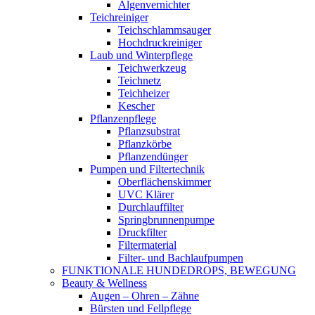
Algenvernichter
Teichreiniger
Teichschlammsauger
Hochdruckreiniger
Laub und Winterpflege
Teichwerkzeug
Teichnetz
Teichheizer
Kescher
Pflanzenpflege
Pflanzsubstrat
Pflanzkörbe
Pflanzendünger
Pumpen und Filtertechnik
Oberflächenskimmer
UVC Klärer
Durchlauffilter
Springbrunnenpumpe
Druckfilter
Filtermaterial
Filter- und Bachlaufpumpen
FUNKTIONALE HUNDEDROPS, BEWEGUNG
Beauty & Wellness
Augen – Ohren – Zähne
Bürsten und Fellpflege