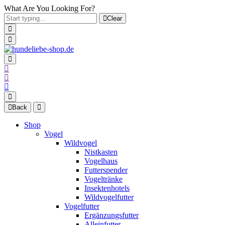
What Are You Looking For?
Clear
Back
Shop
Vogel
Wildvogel
Nistkasten
Vogelhaus
Futterspender
Vogeltränke
Insektenhotels
Wildvogelfutter
Vogelfutter
Ergänzungsfutter
Alleinfutter