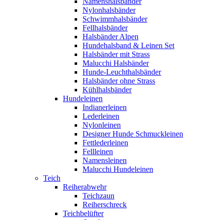
Namenshalsbänder
Nylonhalsbänder
Schwimmhalsbänder
Fellhalsbänder
Halsbänder Alpen
Hundehalsband & Leinen Set
Halsbänder mit Strass
Malucchi Halsbänder
Hunde-Leuchthalsbänder
Halsbänder ohne Strass
Kühlhalsbänder
Hundeleinen
Indianerleinen
Lederleinen
Nylonleinen
Designer Hunde Schmuckleinen
Fettlederleinen
Fellleinen
Namensleinen
Malucchi Hundeleinen
Teich
Reiherabwehr
Teichzaun
Reiherschreck
Teichbelüfter