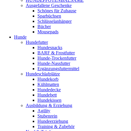
HUNDEPFOTENBALSAME
Ausgefallene Geschenke
Schönes für Zuhause
Sparbüchsen
Schlüsselanhänger
Bücher
Mousepads
Hunde
Hundefutter
Hundesnacks
BARF & Frostfutter
Hunde-Trockenfutter
Hunde-Nassfutter
Ergänzungsfuttermittel
Hundeschlafplätze
Hundekorb
Kühlmatten
Hundedecke
Hundebett
Hundekissen
Ausbildung & Erziehung
Agility
Stubenrein
Hundeerziehung
Training & Zubehör