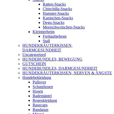
Ratten-Snacks
Chinchilla-Snacks
Hamster-Snacks
Kaninchen-Snacks
Degu-Snacks
Meerschweinchen-Snacks
Kleintierheim
Freilaufgehege
Stall
HUNDEKRÄUTERKISSEN,
DARMGESUNDHEIT
Uncategorized
HUNDEBUNDLES, BEWEGUNG
GUTSCHEIN
HUNDEBUNDLES, DARMGESUNDHEIT
HUNDEKRÄUTERKISSEN, NERVEN & ÄNGSTE
Hundebekleidung
Pullover
Schutzhosen
Hosen
Bademäntel
Regenkleidung
Basecaps
Bandanas