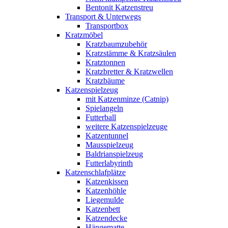
Bentonit Katzenstreu
Transport & Unterwegs
Transportbox
Kratzmöbel
Kratzbaumzubehör
Kratzstämme & Kratzsäulen
Kratztonnen
Kratzbretter & Kratzwellen
Kratzbäume
Katzenspielzeug
mit Katzenminze (Catnip)
Spielangeln
Futterball
weitere Katzenspielzeuge
Katzentunnel
Mausspielzeug
Baldrianspielzeug
Futterlabyrinth
Katzenschlafplätze
Katzenkissen
Katzenhöhle
Liegemulde
Katzenbett
Katzendecke
Hängematte