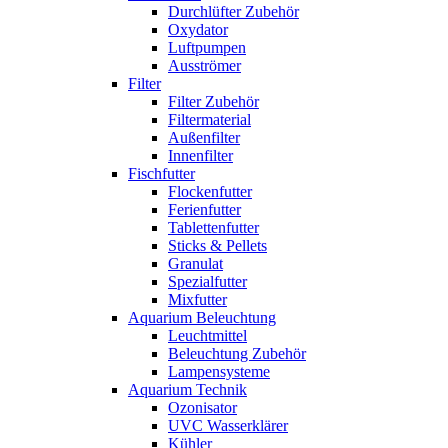
Durchlüfter Zubehör
Oxydator
Luftpumpen
Ausströmer
Filter
Filter Zubehör
Filtermaterial
Außenfilter
Innenfilter
Fischfutter
Flockenfutter
Ferienfutter
Tablettenfutter
Sticks & Pellets
Granulat
Spezialfutter
Mixfutter
Aquarium Beleuchtung
Leuchtmittel
Beleuchtung Zubehör
Lampensysteme
Aquarium Technik
Ozonisator
UVC Wasserklärer
Kühler