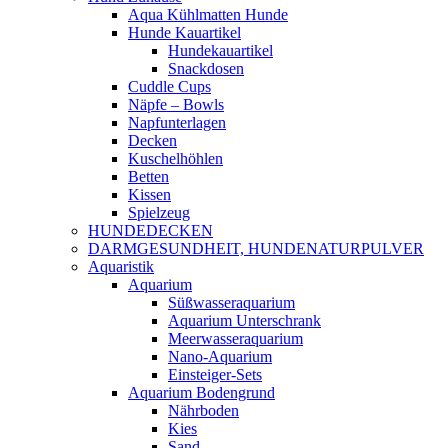
Aqua Kühlmatten Hunde
Hunde Kauartikel
Hundekauartikel
Snackdosen
Cuddle Cups
Näpfe – Bowls
Napfunterlagen
Decken
Kuschelhöhlen
Betten
Kissen
Spielzeug
HUNDEDECKEN
DARMGESUNDHEIT, HUNDENATURPULVER
Aquaristik
Aquarium
Süßwasseraquarium
Aquarium Unterschrank
Meerwasseraquarium
Nano-Aquarium
Einsteiger-Sets
Aquarium Bodengrund
Nährboden
Kies
Sand