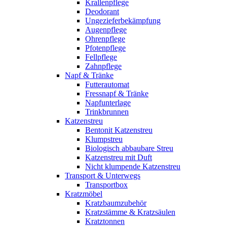
Krallenpflege
Deodorant
Ungezieferbekämpfung
Augenpflege
Ohrenpflege
Pfotenpflege
Fellpflege
Zahnpflege
Napf & Tränke
Futterautomat
Fressnapf & Tränke
Napfunterlage
Trinkbrunnen
Katzenstreu
Bentonit Katzenstreu
Klumpstreu
Biologisch abbaubare Streu
Katzenstreu mit Duft
Nicht klumpende Katzenstreu
Transport & Unterwegs
Transportbox
Kratzmöbel
Kratzbaumzubehör
Kratzstämme & Kratzsäulen
Kratztonnen