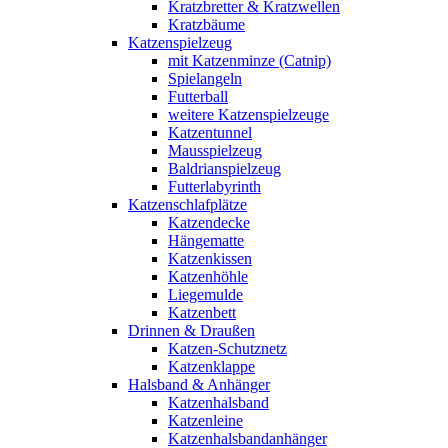
Kratzbretter & Kratzwellen
Kratzbäume
Katzenspielzeug
mit Katzenminze (Catnip)
Spielangeln
Futterball
weitere Katzenspielzeuge
Katzentunnel
Mausspielzeug
Baldrianspielzeug
Futterlabyrinth
Katzenschlafplätze
Katzendecke
Hängematte
Katzenkissen
Katzenhöhle
Liegemulde
Katzenbett
Drinnen & Draußen
Katzen-Schutznetz
Katzenklappe
Halsband & Anhänger
Katzenhalsband
Katzenleine
Katzenhalsbandanhänger