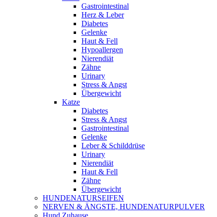
Gastrointestinal
Herz & Leber
Diabetes
Gelenke
Haut & Fell
Hypoallergen
Nierendiät
Zähne
Urinary
Stress & Angst
Übergewicht
Katze
Diabetes
Stress & Angst
Gastrointestinal
Gelenke
Leber & Schilddrüse
Urinary
Nierendiät
Haut & Fell
Zähne
Übergewicht
HUNDENATURSEIFEN
NERVEN & ÄNGSTE, HUNDENATURPULVER
Hund Zuhause