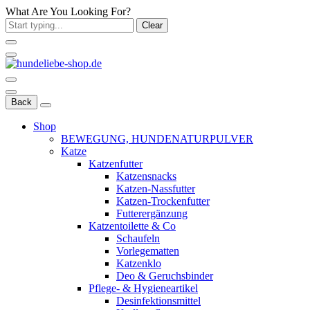
What Are You Looking For?
Clear
Back
Shop
BEWEGUNG, HUNDENATURPULVER
Katze
Katzenfutter
Katzensnacks
Katzen-Nassfutter
Katzen-Trockenfutter
Futterergänzung
Katzentoilette & Co
Schaufeln
Vorlegematten
Katzenklo
Deo & Geruchsbinder
Pflege- & Hygieneartikel
Desinfektionsmittel