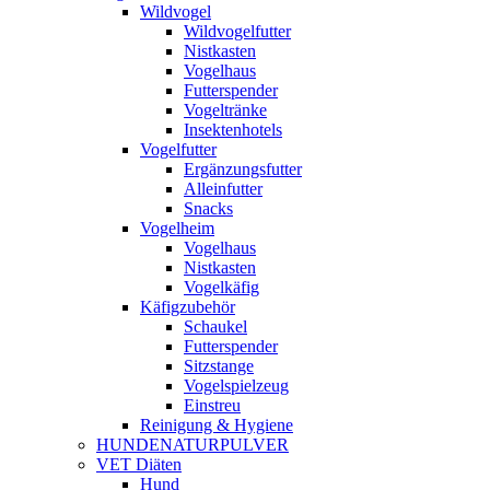
Wildvogel
Wildvogelfutter
Nistkasten
Vogelhaus
Futterspender
Vogeltränke
Insektenhotels
Vogelfutter
Ergänzungsfutter
Alleinfutter
Snacks
Vogelheim
Vogelhaus
Nistkasten
Vogelkäfig
Käfigzubehör
Schaukel
Futterspender
Sitzstange
Vogelspielzeug
Einstreu
Reinigung & Hygiene
HUNDENATURPULVER
VET Diäten
Hund