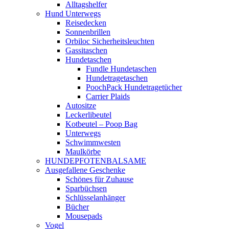
Alltagshelfer
Hund Unterwegs
Reisedecken
Sonnenbrillen
Orbiloc Sicherheitsleuchten
Gassitaschen
Hundetaschen
Fundle Hundetaschen
Hundetragetaschen
PoochPack Hundetragetücher
Carrier Plaids
Autositze
Leckerlibeutel
Kotbeutel – Poop Bag
Unterwegs
Schwimmwesten
Maulkörbe
HUNDEPFOTENBALSAME
Ausgefallene Geschenke
Schönes für Zuhause
Sparbüchsen
Schlüsselanhänger
Bücher
Mousepads
Vogel