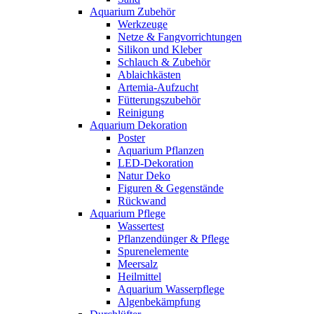
Aquarium Zubehör
Werkzeuge
Netze & Fangvorrichtungen
Silikon und Kleber
Schlauch & Zubehör
Ablaichkästen
Artemia-Aufzucht
Fütterungszubehör
Reinigung
Aquarium Dekoration
Poster
Aquarium Pflanzen
LED-Dekoration
Natur Deko
Figuren & Gegenstände
Rückwand
Aquarium Pflege
Wassertest
Pflanzendünger & Pflege
Spurenelemente
Meersalz
Heilmittel
Aquarium Wasserpflege
Algenbekämpfung