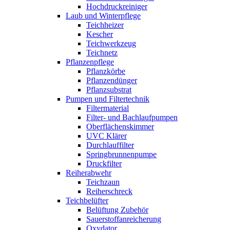
Hochdruckreiniger
Laub und Winterpflege
Teichheizer
Kescher
Teichwerkzeug
Teichnetz
Pflanzenpflege
Pflanzkörbe
Pflanzendünger
Pflanzsubstrat
Pumpen und Filtertechnik
Filtermaterial
Filter- und Bachlaufpumpen
Oberflächenskimmer
UVC Klärer
Durchlauffilter
Springbrunnenpumpe
Druckfilter
Reiherabwehr
Teichzaun
Reiherschreck
Teichbelüfter
Belüftung Zubehör
Sauerstoffanreicherung
Oxydator