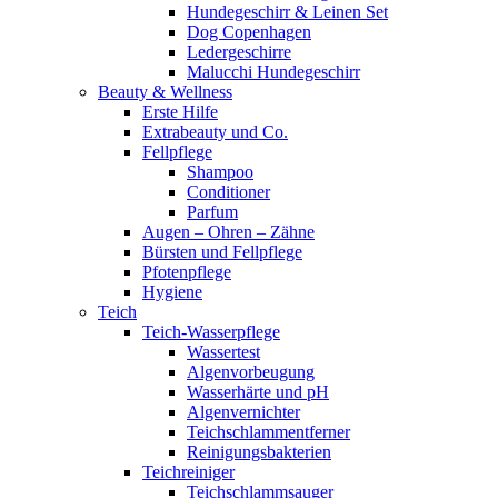
Hundegeschirr & Leinen Set
Dog Copenhagen
Ledergeschirre
Malucchi Hundegeschirr
Beauty & Wellness
Erste Hilfe
Extrabeauty und Co.
Fellpflege
Shampoo
Conditioner
Parfum
Augen – Ohren – Zähne
Bürsten und Fellpflege
Pfotenpflege
Hygiene
Teich
Teich-Wasserpflege
Wassertest
Algenvorbeugung
Wasserhärte und pH
Algenvernichter
Teichschlammentferner
Reinigungsbakterien
Teichreiniger
Teichschlammsauger