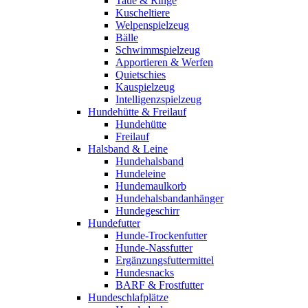
Taue & Ringe
Kuscheltiere
Welpenspielzeug
Bälle
Schwimmspielzeug
Apportieren & Werfen
Quietschies
Kauspielzeug
Intelligenzspielzeug
Hundehütte & Freilauf
Hundehütte
Freilauf
Halsband & Leine
Hundehalsband
Hundeleine
Hundemaulkorb
Hundehalsbandanhänger
Hundegeschirr
Hundefutter
Hunde-Trockenfutter
Hunde-Nassfutter
Ergänzungsfuttermittel
Hundesnacks
BARF & Frostfutter
Hundeschlafplätze