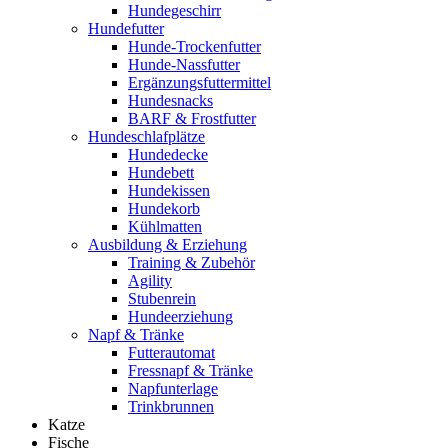
Hundegeschirr
Hundefutter
Hunde-Trockenfutter
Hunde-Nassfutter
Ergänzungsfuttermittel
Hundesnacks
BARF & Frostfutter
Hundeschlafplätze
Hundedecke
Hundebett
Hundekissen
Hundekorb
Kühlmatten
Ausbildung & Erziehung
Training & Zubehör
Agility
Stubenrein
Hundeerziehung
Napf & Tränke
Futterautomat
Fressnapf & Tränke
Napfunterlage
Trinkbrunnen
Katze
Fische