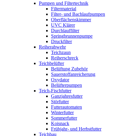
Pumpen und Filtertechnik
Filtermaterial
Filter- und Bachlaufpumpen
Oberflächenskimmer
UVC Klärer
Durchlauffilter
Springbrunnenpumpe
Druckfilter
Reiherabwehr
Teichzaun
Reiherschreck
Teichbelüfter
Belüftung Zubehör
Sauerstoffanreicherung
Oxydator
Belüfterpumpen
Teich-Fischfutter
Ganzjahresfutter
Störfutter
Futterautomaten
Winterfutter
Sommerfutter
Koisnack
Frühjahr- und Herbstfutter
Teichbau