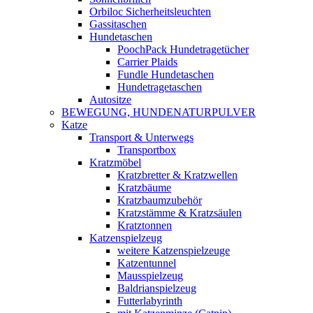
Orbiloc Sicherheitsleuchten
Gassitaschen
Hundetaschen
PoochPack Hundetragetücher
Carrier Plaids
Fundle Hundetaschen
Hundetragetaschen
Autositze
BEWEGUNG, HUNDENATURPULVER
Katze
Transport & Unterwegs
Transportbox
Kratzmöbel
Kratzbretter & Kratzwellen
Kratzbäume
Kratzbaumzubehör
Kratzstämme & Kratzsäulen
Kratztonnen
Katzenspielzeug
weitere Katzenspielzeuge
Katzentunnel
Mausspielzeug
Baldrianspielzeug
Futterlabyrinth