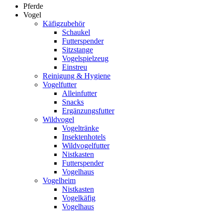
Pferde
Vogel
Käfigzubehör
Schaukel
Futterspender
Sitzstange
Vogelspielzeug
Einstreu
Reinigung & Hygiene
Vogelfutter
Alleinfutter
Snacks
Ergänzungsfutter
Wildvogel
Vogeltränke
Insektenhotels
Wildvogelfutter
Nistkasten
Futterspender
Vogelhaus
Vogelheim
Nistkasten
Vogelkäfig
Vogelhaus