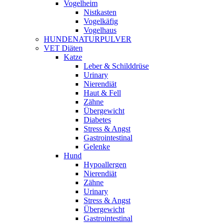
Vogelheim
Nistkasten
Vogelkäfig
Vogelhaus
HUNDENATURPULVER
VET Diäten
Katze
Leber & Schilddrüse
Urinary
Nierendiät
Haut & Fell
Zähne
Übergewicht
Diabetes
Stress & Angst
Gastrointestinal
Gelenke
Hund
Hypoallergen
Nierendiät
Zähne
Urinary
Stress & Angst
Übergewicht
Gastrointestinal