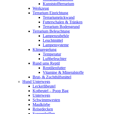
Kunststoffterrarium
Werkzeug
Terrarium Einrichtung
Terrariumrückwand
Futterschalen & Tränken
Terrarium Bodengrund
Terrarium Beleuchtung
Lampenzubehör
Leuchtmittel
Lampensysteme
Klimaregelung
Temperatur
Luftbefeuchter
Rund ums Reptil
Reptilienfutter
Vitamine & Mineralstoffe
Brut- & Zuchthilfsmittel
Hund Unterwegs
Leckerlibeutel
Kotbeutel – Poop Bag
Unterwegs
Schwimmwesten
Maulkörbe
Reisedecken
Sonnenbrillen