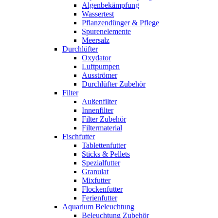
Algenbekämpfung
Wassertest
Pflanzendünger & Pflege
Spurenelemente
Meersalz
Durchlüfter
Oxydator
Luftpumpen
Ausströmer
Durchlüfter Zubehör
Filter
Außenfilter
Innenfilter
Filter Zubehör
Filtermaterial
Fischfutter
Tablettenfutter
Sticks & Pellets
Spezialfutter
Granulat
Mixfutter
Flockenfutter
Ferienfutter
Aquarium Beleuchtung
Beleuchtung Zubehör