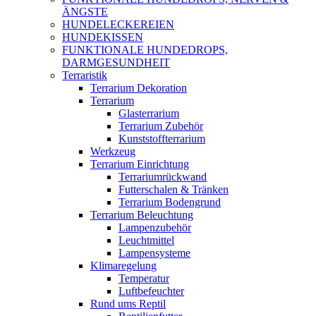
ÄNGSTE
HUNDELECKEREIEN
HUNDEKISSEN
FUNKTIONALE HUNDEDROPS,
DARMGESUNDHEIT
Terraristik
Terrarium Dekoration
Terrarium
Glasterrarium
Terrarium Zubehör
Kunststoffterrarium
Werkzeug
Terrarium Einrichtung
Terrariumrückwand
Futterschalen & Tränken
Terrarium Bodengrund
Terrarium Beleuchtung
Lampenzubehör
Leuchtmittel
Lampensysteme
Klimaregelung
Temperatur
Luftbefeuchter
Rund ums Reptil