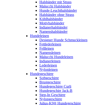
Halsbänder mit Strass
Malucchi Halsbänder
Hunde-Leuchthalsbänder
Halsbänder ohne Strass
Kühlhalsbänder
Motivhalsbänder
Indianerhalsbänder
Namenshalsbänder
Hundeleinen
Designer Hunde Schmuckleinen
Fettlederleinen
Fellleinen
Namensleinen
Malucchi Hundeleinen
Indianerleinen
Lederleinen
Nylonleinen
Hundegeschirre
Softgeschirre
Brustgeschirre
Hundegeschirre Curli
Hundegeschirr Jack-B
Step-In Geschirre
Nylongeschirre
Julius-K9® Hundegeschirre