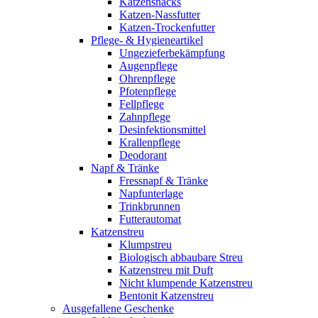
Katzensnacks
Katzen-Nassfutter
Katzen-Trockenfutter
Pflege- & Hygieneartikel
Ungezieferbekämpfung
Augenpflege
Ohrenpflege
Pfotenpflege
Fellpflege
Zahnpflege
Desinfektionsmittel
Krallenpflege
Deodorant
Napf & Tränke
Fressnapf & Tränke
Napfunterlage
Trinkbrunnen
Futterautomat
Katzenstreu
Klumpstreu
Biologisch abbaubare Streu
Katzenstreu mit Duft
Nicht klumpende Katzenstreu
Bentonit Katzenstreu
Ausgefallene Geschenke