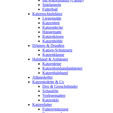
mit Katzenminze (Catnip)
Spielangeln
Futterball
Katzenschlafplätze
Liegemulde
Katzenbett
Katzendecke
Hängematte
Katzenkissen
Katzenhöhle
Drinnen & Draußen
Katzen-Schutznetz
Katzenklappe
Halsband & Anhänger
Katzenleine
Katzenhalsbandanhänger
Katzenhalsband
Alltagshelfer
Katzentoilette & Co
Deo & Geruchsbinder
Schaufeln
Vorlegematten
Katzenklo
Katzenfutter
Futterergänzung