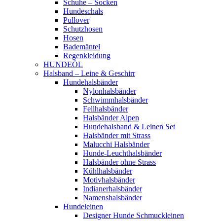
Schuhe – Socken
Hundeschals
Pullover
Schutzhosen
Hosen
Bademäntel
Regenkleidung
HUNDEÖL
Halsband – Leine & Geschirr
Hundehalsbänder
Nylonhalsbänder
Schwimmhalsbänder
Fellhalsbänder
Halsbänder Alpen
Hundehalsband & Leinen Set
Halsbänder mit Strass
Malucchi Halsbänder
Hunde-Leuchthalsbänder
Halsbänder ohne Strass
Kühlhalsbänder
Motivhalsbänder
Indianerhalsbänder
Namenshalsbänder
Hundeleinen
Designer Hunde Schmuckleinen