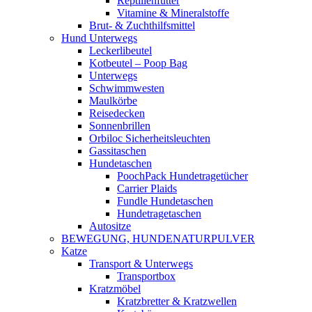
Reptilienfutter
Vitamine & Mineralstoffe
Brut- & Zuchthilfsmittel
Hund Unterwegs
Leckerlibeutel
Kotbeutel – Poop Bag
Unterwegs
Schwimmwesten
Maulkörbe
Reisedecken
Sonnenbrillen
Orbiloc Sicherheitsleuchten
Gassitaschen
Hundetaschen
PoochPack Hundetragetücher
Carrier Plaids
Fundle Hundetaschen
Hundetragetaschen
Autositze
BEWEGUNG, HUNDENATURPULVER
Katze
Transport & Unterwegs
Transportbox
Kratzmöbel
Kratzbretter & Kratzwellen