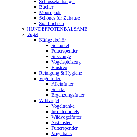
Schlüsselanhänger
Bücher
Mousepads
Schönes für Zuhause
Sparbüchsen
HUNDEPFOTENBALSAME
Vogel
Käfigzubehör
Schaukel
Futterspender
Sitzstange
Vogelspielzeug
Einstreu
Reinigung & Hygiene
Vogelfutter
Alleinfutter
Snacks
Ergänzungsfutter
Wildvogel
Vogeltränke
Insektenhotels
Wildvogelfutter
Nistkasten
Futterspender
Vogelhaus