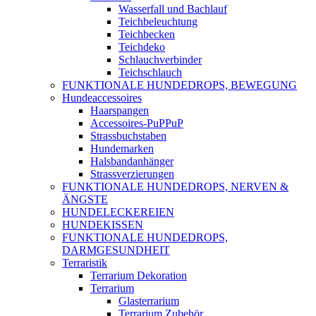
Wasserfall und Bachlauf
Teichbeleuchtung
Teichbecken
Teichdeko
Schlauchverbinder
Teichschlauch
FUNKTIONALE HUNDEDROPS, BEWEGUNG
Hundeaccessoires
Haarspangen
Accessoires-PuPPuP
Strassbuchstaben
Hundemarken
Halsbandanhänger
Strassverzierungen
FUNKTIONALE HUNDEDROPS, NERVEN &
ÄNGSTE
HUNDELECKEREIEN
HUNDEKISSEN
FUNKTIONALE HUNDEDROPS,
DARMGESUNDHEIT
Terraristik
Terrarium Dekoration
Terrarium
Glasterrarium
Terrarium Zubehör