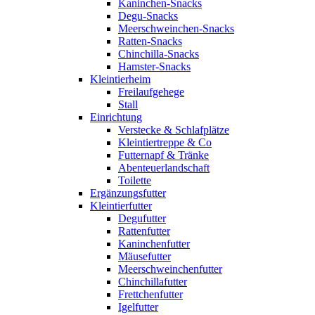
Kaninchen-Snacks
Degu-Snacks
Meerschweinchen-Snacks
Ratten-Snacks
Chinchilla-Snacks
Hamster-Snacks
Kleintierheim
Freilaufgehege
Stall
Einrichtung
Verstecke & Schlafplätze
Kleintiertreppe & Co
Futternapf & Tränke
Abenteuerlandschaft
Toilette
Ergänzungsfutter
Kleintierfutter
Degufutter
Rattenfutter
Kaninchenfutter
Mäusefutter
Meerschweinchenfutter
Chinchillafutter
Frettchenfutter
Igelfutter