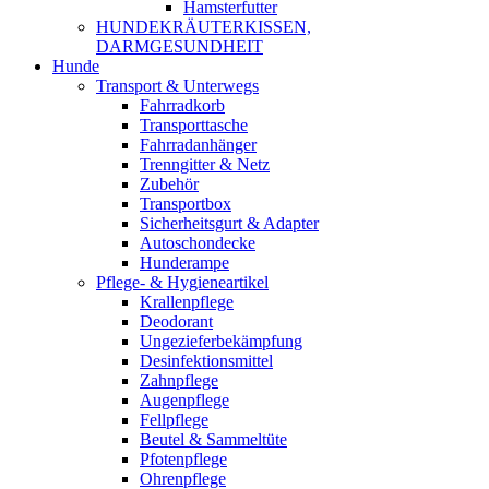
Hamsterfutter
HUNDEKRÄUTERKISSEN,
DARMGESUNDHEIT
Hunde
Transport & Unterwegs
Fahrradkorb
Transporttasche
Fahrradanhänger
Trenngitter & Netz
Zubehör
Transportbox
Sicherheitsgurt & Adapter
Autoschondecke
Hunderampe
Pflege- & Hygieneartikel
Krallenpflege
Deodorant
Ungezieferbekämpfung
Desinfektionsmittel
Zahnpflege
Augenpflege
Fellpflege
Beutel & Sammeltüte
Pfotenpflege
Ohrenpflege