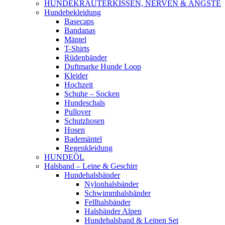
HUNDEKRÄUTERKISSEN, NERVEN & ÄNGSTE
Hundebekleidung
Basecaps
Bandanas
Mäntel
T-Shirts
Rüdenbänder
Duftmarke Hunde Loop
Kleider
Hochzeit
Schuhe – Socken
Hundeschals
Pullover
Schutzhosen
Hosen
Bademäntel
Regenkleidung
HUNDEÖL
Halsband – Leine & Geschirr
Hundehalsbänder
Nylonhalsbänder
Schwimmhalsbänder
Fellhalsbänder
Halsbänder Alpen
Hundehalsband & Leinen Set