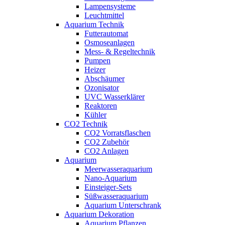
Lampensysteme
Leuchtmittel
Aquarium Technik
Futterautomat
Osmoseanlagen
Mess- & Regeltechnik
Pumpen
Heizer
Abschäumer
Ozonisator
UVC Wasserklärer
Reaktoren
Kühler
CO2 Technik
CO2 Vorratsflaschen
CO2 Zubehör
CO2 Anlagen
Aquarium
Meerwasseraquarium
Nano-Aquarium
Einsteiger-Sets
Süßwasseraquarium
Aquarium Unterschrank
Aquarium Dekoration
Aquarium Pflanzen