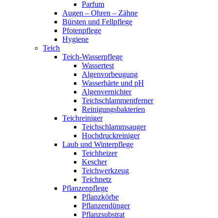
Parfum
Augen – Ohren – Zähne
Bürsten und Fellpflege
Pfotenpflege
Hygiene
Teich
Teich-Wasserpflege
Wassertest
Algenvorbeugung
Wasserhärte und pH
Algenvernichter
Teichschlammentferner
Reinigungsbakterien
Teichreiniger
Teichschlammsauger
Hochdruckreiniger
Laub und Winterpflege
Teichheizer
Kescher
Teichwerkzeug
Teichnetz
Pflanzenpflege
Pflanzkörbe
Pflanzendünger
Pflanzsubstrat