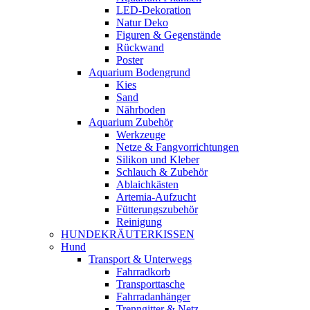
LED-Dekoration
Natur Deko
Figuren & Gegenstände
Rückwand
Poster
Aquarium Bodengrund
Kies
Sand
Nährboden
Aquarium Zubehör
Werkzeuge
Netze & Fangvorrichtungen
Silikon und Kleber
Schlauch & Zubehör
Ablaichkästen
Artemia-Aufzucht
Fütterungszubehör
Reinigung
HUNDEKRÄUTERKISSEN
Hund
Transport & Unterwegs
Fahrradkorb
Transporttasche
Fahrradanhänger
Trenngitter & Netz