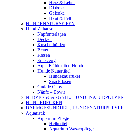
Herz & Leber
Diabetes
Gelenke
Haut & Fell
HUNDENATURSEIFEN
Hund Zuhause
Napfunterlagen
Decken
Kuschelhöhlen
Betten
Kissen
Spielzeug
Aqua Kühlmatten Hunde
Hunde Kauartikel
Hundekauartikel
Snackdosen
Cuddle Cups
Näpfe – Bowls
NERVEN & ÄNGSTE, HUNDENATURPULVER
HUNDEDECKEN
DARMGESUNDHEIT, HUNDENATURPULVER
Aquaristik
Aquarium Pflege
Heilmittel
Aquarium Wasserpflege