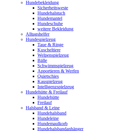
Hundebekleidung
Sicherheitsweste
Hundehalstuch
Hundemantel
Hundeschuhe
weitere Bekleidung
Alltagshelfer
Hundespielzeug
Taue & Ringe
Kuscheltiere
Welpenspielzeug
Bälle
Schwimmspielzeug
Apportieren & Werfen
Quietschies
Kauspielzeug
Intelligenzspielzeug
Hundehütte & Freilauf
Hundehütte
Freilauf
Halsband & Leine
Hundehalsband
Hundeleine
Hundemaulkorb
Hundehalsbandanhänger