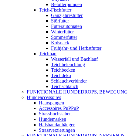
Belüfterpumpen
Teich-Fischfutter
Ganzjahresfutter
Störfutter
Futterautomaten
Winterfutter
Sommerfutter
Koisnack
Frühjahr- und Herbstfutter
Teichbau
Wasserfall und Bachlauf
Teichbeleuchtung
Teichbecken
Teichdeko
Schlauchverbinder
Teichschlauch
FUNKTIONALE HUNDEDROPS, BEWEGUNG
Hundeaccessoires
Haarspangen
Accessoires-PuPPuP
Strassbuchstaben
Hundemarken
Halsbandanhänger
Strassverzierungen
FUNKTIONALE HUNDEDROPS, NERVEN &