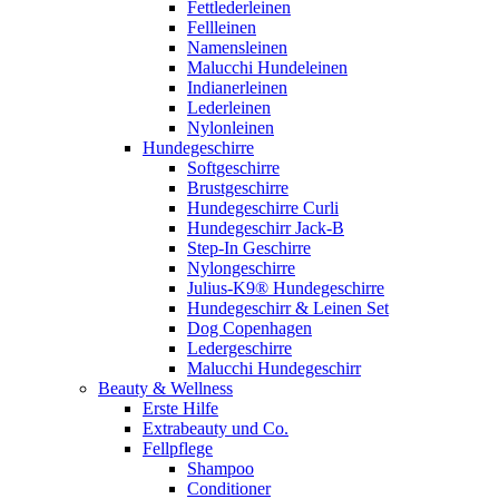
Fettlederleinen
Fellleinen
Namensleinen
Malucchi Hundeleinen
Indianerleinen
Lederleinen
Nylonleinen
Hundegeschirre
Softgeschirre
Brustgeschirre
Hundegeschirre Curli
Hundegeschirr Jack-B
Step-In Geschirre
Nylongeschirre
Julius-K9® Hundegeschirre
Hundegeschirr & Leinen Set
Dog Copenhagen
Ledergeschirre
Malucchi Hundegeschirr
Beauty & Wellness
Erste Hilfe
Extrabeauty und Co.
Fellpflege
Shampoo
Conditioner