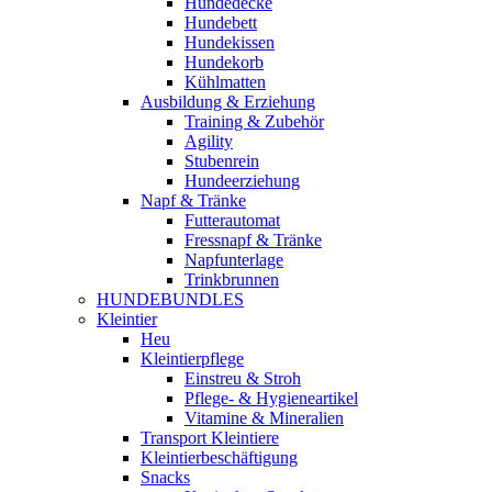
Hundedecke
Hundebett
Hundekissen
Hundekorb
Kühlmatten
Ausbildung & Erziehung
Training & Zubehör
Agility
Stubenrein
Hundeerziehung
Napf & Tränke
Futterautomat
Fressnapf & Tränke
Napfunterlage
Trinkbrunnen
HUNDEBUNDLES
Kleintier
Heu
Kleintierpflege
Einstreu & Stroh
Pflege- & Hygieneartikel
Vitamine & Mineralien
Transport Kleintiere
Kleintierbeschäftigung
Snacks