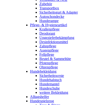
Zubehör
Transportbox
Sicherheitsgurt & Adapter
Autoschondecke
Hunderampe
Pflege- & Hygieneartikel
Krallenpflege
Deodorant
Ungezieferbekämpfung
Desinfektionsmittel
Zahnpflege
Augenpflege
Fellpflege
Beutel & Sammeltüte
Pfotenpflege
Ohrenpflege
Hundebekleidung
Sicherheitsweste
Hundehalstuch
Hundemantel
Hundeschuhe
weitere Bekleidung
Alltagshelfer
Hundespielzeug