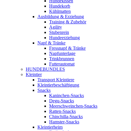
Hundekissen
Hundekorb
Kühlmatten
Ausbildung & Erziehung
Training & Zubehör
Agility
Stubenrein
Hundeerziehung
Napf & Tränke
Fressnapf & Tränke
Napfunterlage
Trinkbrunnen
Futterautomat
HUNDEBUNDLES
Kleintier
Transport Kleintiere
Kleintierbeschäftigung
Snacks
Kaninchen-Snacks
Degu-Snacks
Meerschweinchen-Snacks
Ratten-Snacks
Chinchilla-Snacks
Hamster-Snacks
Kleintierheim