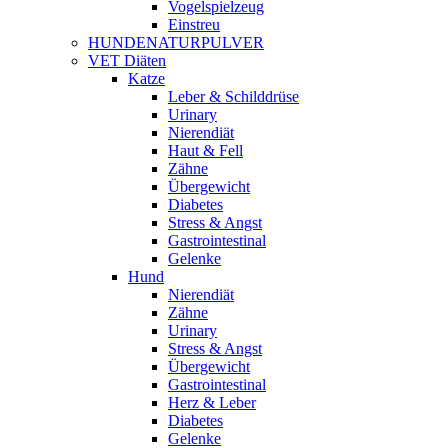
Vogelspielzeug
Einstreu
HUNDENATURPULVER
VET Diäten
Katze
Leber & Schilddrüse
Urinary
Nierendiät
Haut & Fell
Zähne
Übergewicht
Diabetes
Stress & Angst
Gastrointestinal
Gelenke
Hund
Nierendiät
Zähne
Urinary
Stress & Angst
Übergewicht
Gastrointestinal
Herz & Leber
Diabetes
Gelenke