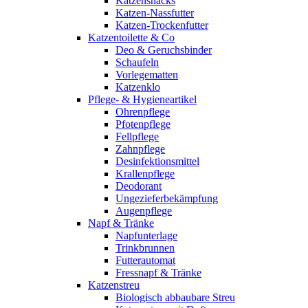
Katzensnacks
Katzen-Nassfutter
Katzen-Trockenfutter
Katzentoilette & Co
Deo & Geruchsbinder
Schaufeln
Vorlegematten
Katzenklo
Pflege- & Hygieneartikel
Ohrenpflege
Pfotenpflege
Fellpflege
Zahnpflege
Desinfektionsmittel
Krallenpflege
Deodorant
Ungezieferbekämpfung
Augenpflege
Napf & Tränke
Napfunterlage
Trinkbrunnen
Futterautomat
Fressnapf & Tränke
Katzenstreu
Biologisch abbaubare Streu