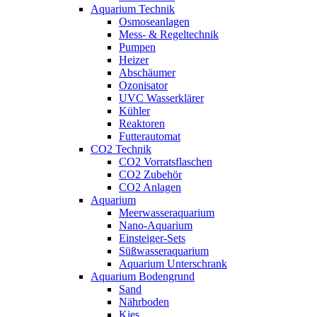
Aquarium Technik
Osmoseanlagen
Mess- & Regeltechnik
Pumpen
Heizer
Abschäumer
Ozonisator
UVC Wasserklärer
Kühler
Reaktoren
Futterautomat
CO2 Technik
CO2 Vorratsflaschen
CO2 Zubehör
CO2 Anlagen
Aquarium
Meerwasseraquarium
Nano-Aquarium
Einsteiger-Sets
Süßwasseraquarium
Aquarium Unterschrank
Aquarium Bodengrund
Sand
Nährboden
Kies