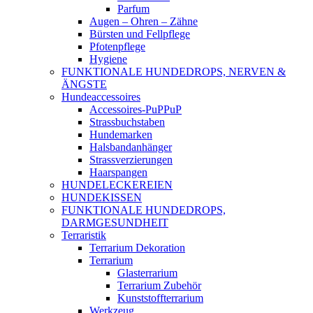
Parfum
Augen – Ohren – Zähne
Bürsten und Fellpflege
Pfotenpflege
Hygiene
FUNKTIONALE HUNDEDROPS, NERVEN &
ÄNGSTE
Hundeaccessoires
Accessoires-PuPPuP
Strassbuchstaben
Hundemarken
Halsbandanhänger
Strassverzierungen
Haarspangen
HUNDELECKEREIEN
HUNDEKISSEN
FUNKTIONALE HUNDEDROPS,
DARMGESUNDHEIT
Terraristik
Terrarium Dekoration
Terrarium
Glasterrarium
Terrarium Zubehör
Kunststoffterrarium
Werkzeug