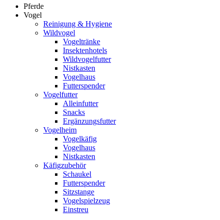
Pferde
Vogel
Reinigung & Hygiene
Wildvogel
Vogeltränke
Insektenhotels
Wildvogelfutter
Nistkasten
Vogelhaus
Futterspender
Vogelfutter
Alleinfutter
Snacks
Ergänzungsfutter
Vogelheim
Vogelkäfig
Vogelhaus
Nistkasten
Käfigzubehör
Schaukel
Futterspender
Sitzstange
Vogelspielzeug
Einstreu