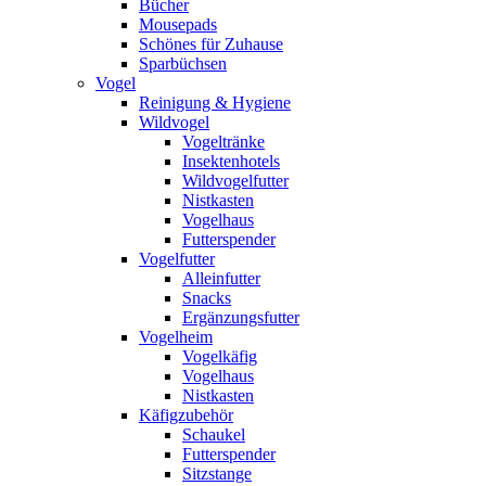
Bücher
Mousepads
Schönes für Zuhause
Sparbüchsen
Vogel
Reinigung & Hygiene
Wildvogel
Vogeltränke
Insektenhotels
Wildvogelfutter
Nistkasten
Vogelhaus
Futterspender
Vogelfutter
Alleinfutter
Snacks
Ergänzungsfutter
Vogelheim
Vogelkäfig
Vogelhaus
Nistkasten
Käfigzubehör
Schaukel
Futterspender
Sitzstange