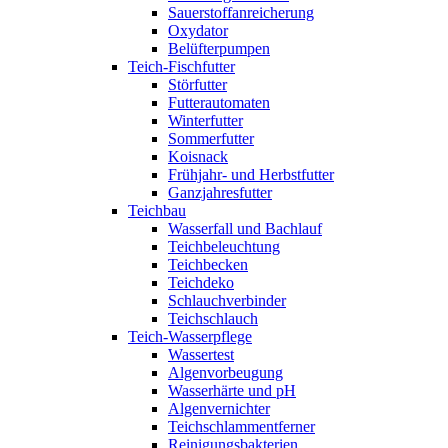
Sauerstoffanreicherung
Oxydator
Belüfterpumpen
Teich-Fischfutter
Störfutter
Futterautomaten
Winterfutter
Sommerfutter
Koisnack
Frühjahr- und Herbstfutter
Ganzjahresfutter
Teichbau
Wasserfall und Bachlauf
Teichbeleuchtung
Teichbecken
Teichdeko
Schlauchverbinder
Teichschlauch
Teich-Wasserpflege
Wassertest
Algenvorbeugung
Wasserhärte und pH
Algenvernichter
Teichschlammentferner
Reinigungsbakterien