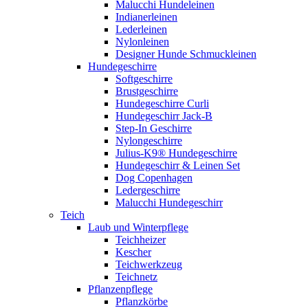
Malucchi Hundeleinen
Indianerleinen
Lederleinen
Nylonleinen
Designer Hunde Schmuckleinen
Hundegeschirre
Softgeschirre
Brustgeschirre
Hundegeschirre Curli
Hundegeschirr Jack-B
Step-In Geschirre
Nylongeschirre
Julius-K9® Hundegeschirre
Hundegeschirr & Leinen Set
Dog Copenhagen
Ledergeschirre
Malucchi Hundegeschirr
Teich
Laub und Winterpflege
Teichheizer
Kescher
Teichwerkzeug
Teichnetz
Pflanzenpflege
Pflanzkörbe