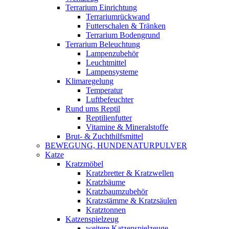
Terrarium Einrichtung
Terrariumrückwand
Futterschalen & Tränken
Terrarium Bodengrund
Terrarium Beleuchtung
Lampenzubehör
Leuchtmittel
Lampensysteme
Klimaregelung
Temperatur
Luftbefeuchter
Rund ums Reptil
Reptilienfutter
Vitamine & Mineralstoffe
Brut- & Zuchthilfsmittel
BEWEGUNG, HUNDENATURPULVER
Katze
Kratzmöbel
Kratzbretter & Kratzwellen
Kratzbäume
Kratzbaumzubehör
Kratzstämme & Kratzsäulen
Kratztonnen
Katzenspielzeug
weitere Katzenspielzeuge