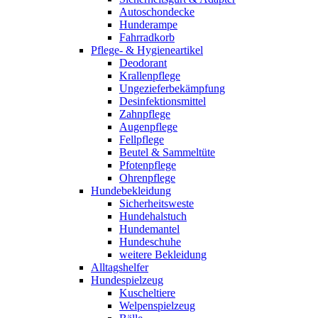
Autoschondecke
Hunderampe
Fahrradkorb
Pflege- & Hygieneartikel
Deodorant
Krallenpflege
Ungezieferbekämpfung
Desinfektionsmittel
Zahnpflege
Augenpflege
Fellpflege
Beutel & Sammeltüte
Pfotenpflege
Ohrenpflege
Hundebekleidung
Sicherheitsweste
Hundehalstuch
Hundemantel
Hundeschuhe
weitere Bekleidung
Alltagshelfer
Hundespielzeug
Kuscheltiere
Welpenspielzeug