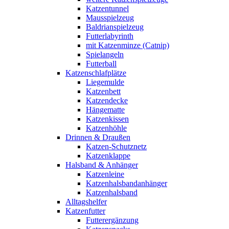
Katzentunnel
Mausspielzeug
Baldrianspielzeug
Futterlabyrinth
mit Katzenminze (Catnip)
Spielangeln
Futterball
Katzenschlafplätze
Liegemulde
Katzenbett
Katzendecke
Hängematte
Katzenkissen
Katzenhöhle
Drinnen & Draußen
Katzen-Schutznetz
Katzenklappe
Halsband & Anhänger
Katzenleine
Katzenhalsbandanhänger
Katzenhalsband
Alltagshelfer
Katzenfutter
Futterergänzung