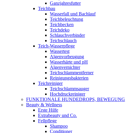
Ganzjahresfutter
Teichbau
Wasserfall und Bachlauf
Teichbeleuchtung
Teichbecken
Teichdeko
Schlauchverbinder
Teichschlauch
Teich-Wasserpflege
Wassertest
Algenvorbeugung
Wasserhärte und pH
Algenvernichter
Teichschlammentferner
Reinigungsbakterien
Teichreiniger
Teichschlammsauger
Hochdruckreiniger
FUNKTIONALE HUNDEDROPS, BEWEGUNG
Beauty & Wellness
Erste Hilfe
Extrabeauty und Co.
Fellpflege
Shampoo
Conditioner