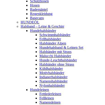
Schutzhosen
Hosen
Bademäntel
Regenkleidung
Basecaps
HUNDEÖL
Halsband – Leine & Geschirr
Hundehalsbänder
Schwimmhalsbänder
Fellhalsbänder
Halsbänder Alpen
Hundehalsband & Leinen Set
Halsbänder mit Strass
Malucchi Halsbänder
Hunde-Leuchthalsbänder
Halsbänder ohne Strass
Kühlhalsbänder
Motivhalsbänder
Indianerhalsbänder
Namenshalsbänder
Nylonhalsbänder
Hundeleinen
Fettlederleinen
Fellleinen
Namensleinen