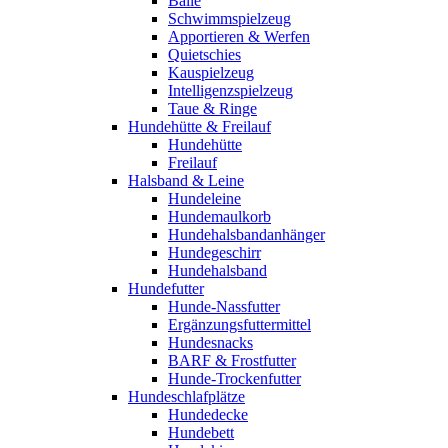
Bälle
Schwimmspielzeug
Apportieren & Werfen
Quietschies
Kauspielzeug
Intelligenzspielzeug
Taue & Ringe
Hundehütte & Freilauf
Hundehütte
Freilauf
Halsband & Leine
Hundeleine
Hundemaulkorb
Hundehalsbandanhänger
Hundegeschirr
Hundehalsband
Hundefutter
Hunde-Nassfutter
Ergänzungsfuttermittel
Hundesnacks
BARF & Frostfutter
Hunde-Trockenfutter
Hundeschlafplätze
Hundedecke
Hundebett