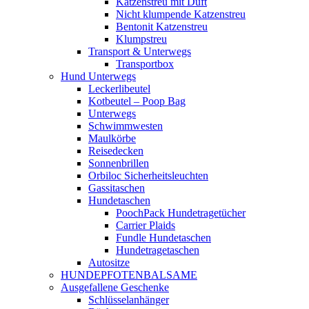
Katzenstreu mit Duft
Nicht klumpende Katzenstreu
Bentonit Katzenstreu
Klumpstreu
Transport & Unterwegs
Transportbox
Hund Unterwegs
Leckerlibeutel
Kotbeutel – Poop Bag
Unterwegs
Schwimmwesten
Maulkörbe
Reisedecken
Sonnenbrillen
Orbiloc Sicherheitsleuchten
Gassitaschen
Hundetaschen
PoochPack Hundetragetücher
Carrier Plaids
Fundle Hundetaschen
Hundetragetaschen
Autositze
HUNDEPFOTENBALSAME
Ausgefallene Geschenke
Schlüsselanhänger