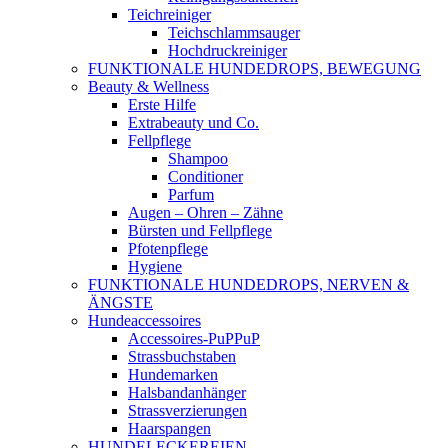
Teichreiniger
Teichschlammsauger
Hochdruckreiniger
FUNKTIONALE HUNDEDROPS, BEWEGUNG
Beauty & Wellness
Erste Hilfe
Extrabeauty und Co.
Fellpflege
Shampoo
Conditioner
Parfum
Augen – Ohren – Zähne
Bürsten und Fellpflege
Pfotenpflege
Hygiene
FUNKTIONALE HUNDEDROPS, NERVEN &
ÄNGSTE
Hundeaccessoires
Accessoires-PuPPuP
Strassbuchstaben
Hundemarken
Halsbandanhänger
Strassverzierungen
Haarspangen
HUNDELECKEREIEN