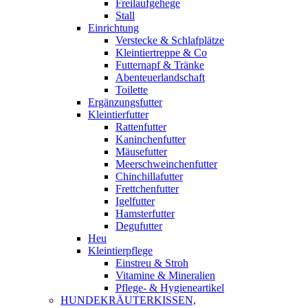
Freilaufgehege
Stall
Einrichtung
Verstecke & Schlafplätze
Kleintiertreppe & Co
Futternapf & Tränke
Abenteuerlandschaft
Toilette
Ergänzungsfutter
Kleintierfutter
Rattenfutter
Kaninchenfutter
Mäusefutter
Meerschweinchenfutter
Chinchillafutter
Frettchenfutter
Igelfutter
Hamsterfutter
Degufutter
Heu
Kleintierpflege
Einstreu & Stroh
Vitamine & Mineralien
Pflege- & Hygieneartikel
HUNDEKRÄUTERKISSEN,