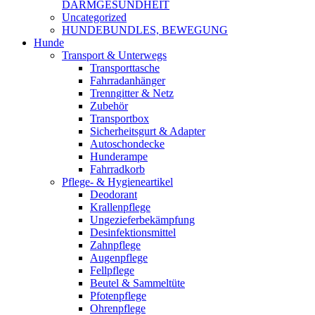
DARMGESUNDHEIT
Uncategorized
HUNDEBUNDLES, BEWEGUNG
Hunde
Transport & Unterwegs
Transporttasche
Fahrradanhänger
Trenngitter & Netz
Zubehör
Transportbox
Sicherheitsgurt & Adapter
Autoschondecke
Hunderampe
Fahrradkorb
Pflege- & Hygieneartikel
Deodorant
Krallenpflege
Ungezieferbekämpfung
Desinfektionsmittel
Zahnpflege
Augenpflege
Fellpflege
Beutel & Sammeltüte
Pfotenpflege
Ohrenpflege