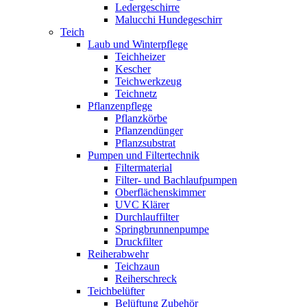
Ledergeschirre
Malucchi Hundegeschirr
Teich
Laub und Winterpflege
Teichheizer
Kescher
Teichwerkzeug
Teichnetz
Pflanzenpflege
Pflanzkörbe
Pflanzendünger
Pflanzsubstrat
Pumpen und Filtertechnik
Filtermaterial
Filter- und Bachlaufpumpen
Oberflächenskimmer
UVC Klärer
Durchlauffilter
Springbrunnenpumpe
Druckfilter
Reiherabwehr
Teichzaun
Reiherschreck
Teichbelüfter
Belüftung Zubehör