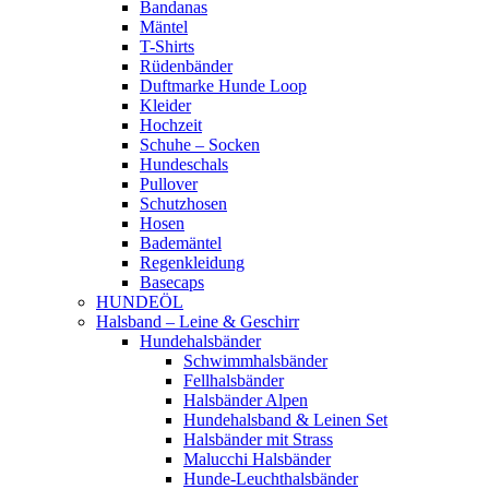
Bandanas
Mäntel
T-Shirts
Rüdenbänder
Duftmarke Hunde Loop
Kleider
Hochzeit
Schuhe – Socken
Hundeschals
Pullover
Schutzhosen
Hosen
Bademäntel
Regenkleidung
Basecaps
HUNDEÖL
Halsband – Leine & Geschirr
Hundehalsbänder
Schwimmhalsbänder
Fellhalsbänder
Halsbänder Alpen
Hundehalsband & Leinen Set
Halsbänder mit Strass
Malucchi Halsbänder
Hunde-Leuchthalsbänder