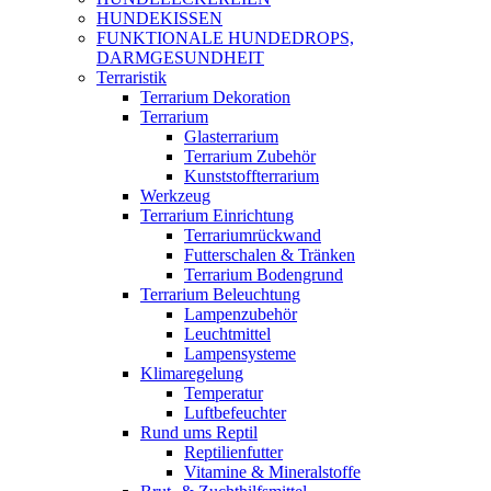
HUNDEKISSEN
FUNKTIONALE HUNDEDROPS,
DARMGESUNDHEIT
Terraristik
Terrarium Dekoration
Terrarium
Glasterrarium
Terrarium Zubehör
Kunststoffterrarium
Werkzeug
Terrarium Einrichtung
Terrariumrückwand
Futterschalen & Tränken
Terrarium Bodengrund
Terrarium Beleuchtung
Lampenzubehör
Leuchtmittel
Lampensysteme
Klimaregelung
Temperatur
Luftbefeuchter
Rund ums Reptil
Reptilienfutter
Vitamine & Mineralstoffe