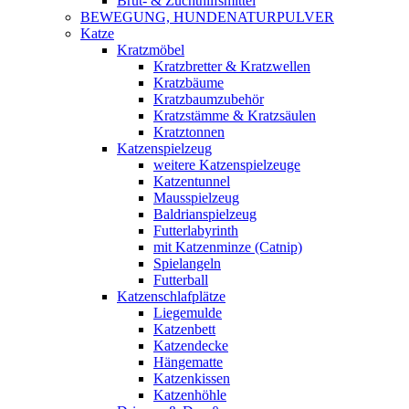
Brut- & Zuchthilfsmittel
BEWEGUNG, HUNDENATURPULVER
Katze
Kratzmöbel
Kratzbretter & Kratzwellen
Kratzbäume
Kratzbaumzubehör
Kratzstämme & Kratzsäulen
Kratztonnen
Katzenspielzeug
weitere Katzenspielzeuge
Katzentunnel
Mausspielzeug
Baldrianspielzeug
Futterlabyrinth
mit Katzenminze (Catnip)
Spielangeln
Futterball
Katzenschlafplätze
Liegemulde
Katzenbett
Katzendecke
Hängematte
Katzenkissen
Katzenhöhle