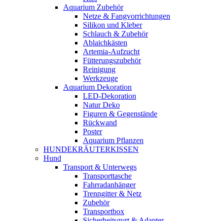
Aquarium Zubehör
Netze & Fangvorrichtungen
Silikon und Kleber
Schlauch & Zubehör
Ablaichkästen
Artemia-Aufzucht
Fütterungszubehör
Reinigung
Werkzeuge
Aquarium Dekoration
LED-Dekoration
Natur Deko
Figuren & Gegenstände
Rückwand
Poster
Aquarium Pflanzen
HUNDEKRÄUTERKISSEN
Hund
Transport & Unterwegs
Transporttasche
Fahrradanhänger
Trenngitter & Netz
Zubehör
Transportbox
Sicherheitsgurt & Adapter