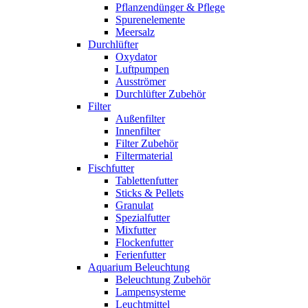
Pflanzendünger & Pflege
Spurenelemente
Meersalz
Durchlüfter
Oxydator
Luftpumpen
Ausströmer
Durchlüfter Zubehör
Filter
Außenfilter
Innenfilter
Filter Zubehör
Filtermaterial
Fischfutter
Tablettenfutter
Sticks & Pellets
Granulat
Spezialfutter
Mixfutter
Flockenfutter
Ferienfutter
Aquarium Beleuchtung
Beleuchtung Zubehör
Lampensysteme
Leuchtmittel