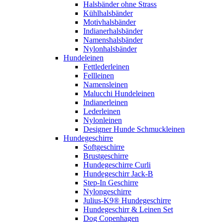
Halsbänder ohne Strass
Kühlhalsbänder
Motivhalsbänder
Indianerhalsbänder
Namenshalsbänder
Nylonhalsbänder
Hundeleinen
Fettlederleinen
Fellleinen
Namensleinen
Malucchi Hundeleinen
Indianerleinen
Lederleinen
Nylonleinen
Designer Hunde Schmuckleinen
Hundegeschirre
Softgeschirre
Brustgeschirre
Hundegeschirre Curli
Hundegeschirr Jack-B
Step-In Geschirre
Nylongeschirre
Julius-K9® Hundegeschirre
Hundegeschirr & Leinen Set
Dog Copenhagen