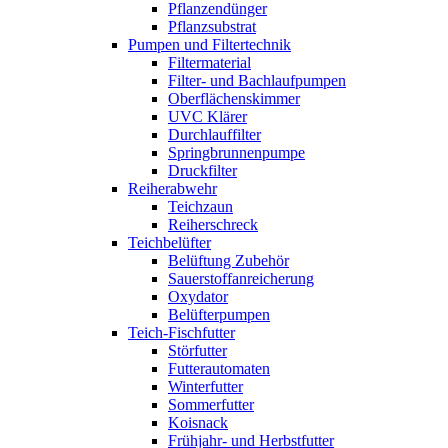
Pflanzendünger
Pflanzsubstrat
Pumpen und Filtertechnik
Filtermaterial
Filter- und Bachlaufpumpen
Oberflächenskimmer
UVC Klärer
Durchlauffilter
Springbrunnenpumpe
Druckfilter
Reiherabwehr
Teichzaun
Reiherschreck
Teichbelüfter
Belüftung Zubehör
Sauerstoffanreicherung
Oxydator
Belüfterpumpen
Teich-Fischfutter
Störfutter
Futterautomaten
Winterfutter
Sommerfutter
Koisnack
Frühjahr- und Herbstfutter