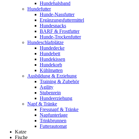
Hundehalsband
Hundefutter
Hunde-Nassfutter
Ergänzungsfuttermittel
Hundesnacks
BARF & Frostfutter
Hunde-Trockenfutter
Hundeschlafplätze
Hundedecke
Hundebett
Hundekissen
Hundekorb
Kühlmatten
Ausbildung & Erziehung
Training & Zubehör
Agility
Stubenrein
Hundeerziehung
Napf & Tränke
Fressnapf & Tränke
Napfunterlage
Trinkbrunnen
Futterautomat
Katze
Fische