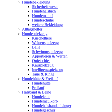
Hundebekleidung
Sicherheitsweste
Hundehalstuch
Hundemantel
Hundeschuhe
weitere Bekleidung
Alltagshelfer
Hundespielzeug
Kuscheltiere
Welpenspielzeug
Bälle
Schwimmspielzeug
Apportieren & Werfen
Quietschies
Kauspielzeug
Intelligenzspielzeug
Taue & Ringe
Hundehütte & Freilauf
Hundehütte
Freilauf
Halsband & Leine
Hundeleine
Hundemaulkorb
Hundehalsbandanhänger
Hundegeschirr