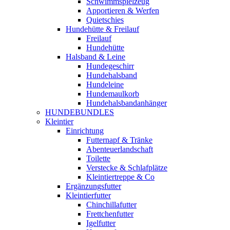
Schwimmspielzeug
Apportieren & Werfen
Quietschies
Hundehütte & Freilauf
Freilauf
Hundehütte
Halsband & Leine
Hundegeschirr
Hundehalsband
Hundeleine
Hundemaulkorb
Hundehalsbandanhänger
HUNDEBUNDLES
Kleintier
Einrichtung
Futternapf & Tränke
Abenteuerlandschaft
Toilette
Verstecke & Schlafplätze
Kleintiertreppe & Co
Ergänzungsfutter
Kleintierfutter
Chinchillafutter
Frettchenfutter
Igelfutter