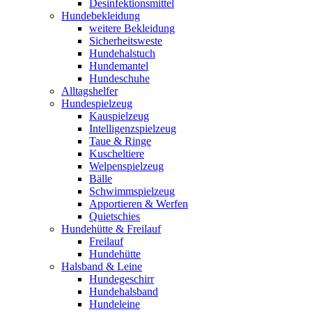
Desinfektionsmittel
Hundebekleidung
weitere Bekleidung
Sicherheitsweste
Hundehalstuch
Hundemantel
Hundeschuhe
Alltagshelfer
Hundespielzeug
Kauspielzeug
Intelligenzspielzeug
Taue & Ringe
Kuscheltiere
Welpenspielzeug
Bälle
Schwimmspielzeug
Apportieren & Werfen
Quietschies
Hundehütte & Freilauf
Freilauf
Hundehütte
Halsband & Leine
Hundegeschirr
Hundehalsband
Hundeleine