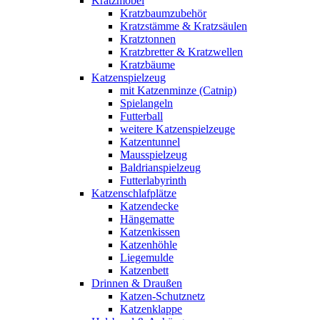
Kratzmöbel
Kratzbaumzubehör
Kratzstämme & Kratzsäulen
Kratztonnen
Kratzbretter & Kratzwellen
Kratzbäume
Katzenspielzeug
mit Katzenminze (Catnip)
Spielangeln
Futterball
weitere Katzenspielzeuge
Katzentunnel
Mausspielzeug
Baldrianspielzeug
Futterlabyrinth
Katzenschlafplätze
Katzendecke
Hängematte
Katzenkissen
Katzenhöhle
Liegemulde
Katzenbett
Drinnen & Draußen
Katzen-Schutznetz
Katzenklappe