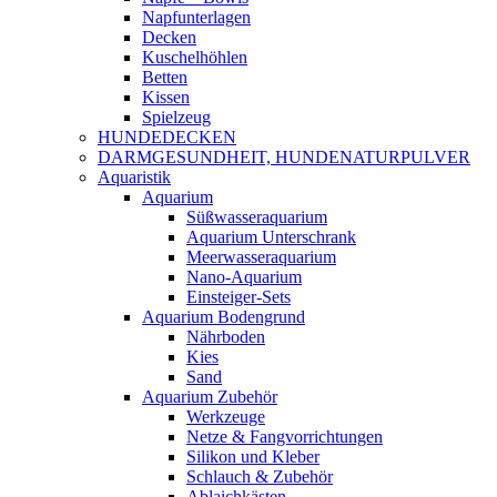
Napfunterlagen
Decken
Kuschelhöhlen
Betten
Kissen
Spielzeug
HUNDEDECKEN
DARMGESUNDHEIT, HUNDENATURPULVER
Aquaristik
Aquarium
Süßwasseraquarium
Aquarium Unterschrank
Meerwasseraquarium
Nano-Aquarium
Einsteiger-Sets
Aquarium Bodengrund
Nährboden
Kies
Sand
Aquarium Zubehör
Werkzeuge
Netze & Fangvorrichtungen
Silikon und Kleber
Schlauch & Zubehör
Ablaichkästen