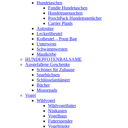
Hundetaschen
Fundle Hundetaschen
Hundetragetaschen
PoochPack Hundetragetücher
Carrier Plaids
Autositze
Leckerlibeutel
Kotbeutel – Poop Bag
Unterwegs
Schwimmwesten
Maulkörbe
HUNDEPFOTENBALSAME
Ausgefallene Geschenke
Schönes für Zuhause
Sparbüchsen
Schlüsselanhänger
Bücher
Mousepads
Vogel
Wildvogel
Wildvogelfutter
Nistkasten
Vogelhaus
Futterspender
Vogeltränke