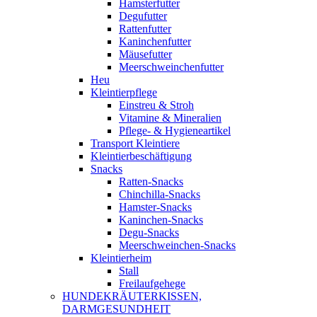
Hamsterfutter
Degufutter
Rattenfutter
Kaninchenfutter
Mäusefutter
Meerschweinchenfutter
Heu
Kleintierpflege
Einstreu & Stroh
Vitamine & Mineralien
Pflege- & Hygieneartikel
Transport Kleintiere
Kleintierbeschäftigung
Snacks
Ratten-Snacks
Chinchilla-Snacks
Hamster-Snacks
Kaninchen-Snacks
Degu-Snacks
Meerschweinchen-Snacks
Kleintierheim
Stall
Freilaufgehege
HUNDEKRÄUTERKISSEN,
DARMGESUNDHEIT