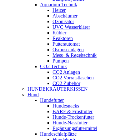
Aquarium Technik
Heizer
Abschäumer
Ozonisator
UVC Wasserklärer
Kühler
Reaktoren
Futterautomat
Osmoseanlagen
Mess- & Regeltechnik
Pumpen
CO2 Technik
CO2 Anlagen
CO2 Vorratsflaschen
CO2 Zubehör
HUNDEKRÄUTERKISSEN
Hund
Hundefutter
Hundesnacks
BARF & Frostfutter
Hunde-Trockenfutter
Hunde-Nassfutter
Ergänzungsfuttermittel
Hundeschlafplätze
Hundekorb