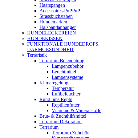
Haarspangen
Accessoires-PuPPuP
Strassbuchstaben
Hundemarken
Halsbandanhänger
HUNDELECKEREIEN
HUNDEKISSEN
FUNKTIONALE HUNDEDROPS,
DARMGESUNDHEIT
Terraristik
Terrarium Beleuchtung
Lampenzubehör
Leuchtmittel
Lampensysteme
Klimaregelung
Temperatur
Luftbefeuchter
Rund ums Reptil
Reptilienfutter
Vitamine & Mineralstoffe
Brut- & Zuchthilfsmittel
Terrarium Dekoration
Terrarium
Terrarium Zubehör