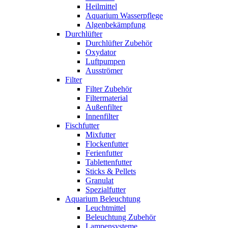
Heilmittel
Aquarium Wasserpflege
Algenbekämpfung
Durchlüfter
Durchlüfter Zubehör
Oxydator
Luftpumpen
Ausströmer
Filter
Filter Zubehör
Filtermaterial
Außenfilter
Innenfilter
Fischfutter
Mixfutter
Flockenfutter
Ferienfutter
Tablettenfutter
Sticks & Pellets
Granulat
Spezialfutter
Aquarium Beleuchtung
Leuchtmittel
Beleuchtung Zubehör
Lampensysteme