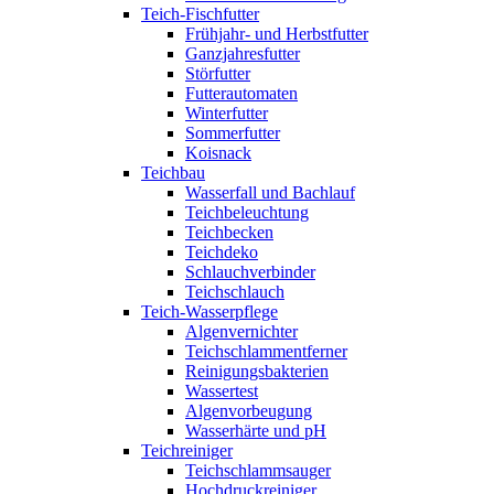
Teich-Fischfutter
Frühjahr- und Herbstfutter
Ganzjahresfutter
Störfutter
Futterautomaten
Winterfutter
Sommerfutter
Koisnack
Teichbau
Wasserfall und Bachlauf
Teichbeleuchtung
Teichbecken
Teichdeko
Schlauchverbinder
Teichschlauch
Teich-Wasserpflege
Algenvernichter
Teichschlammentferner
Reinigungsbakterien
Wassertest
Algenvorbeugung
Wasserhärte und pH
Teichreiniger
Teichschlammsauger
Hochdruckreiniger