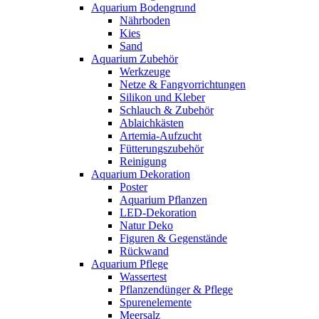
Aquarium Bodengrund
Nährboden
Kies
Sand
Aquarium Zubehör
Werkzeuge
Netze & Fangvorrichtungen
Silikon und Kleber
Schlauch & Zubehör
Ablaichkästen
Artemia-Aufzucht
Fütterungszubehör
Reinigung
Aquarium Dekoration
Poster
Aquarium Pflanzen
LED-Dekoration
Natur Deko
Figuren & Gegenstände
Rückwand
Aquarium Pflege
Wassertest
Pflanzendünger & Pflege
Spurenelemente
Meersalz