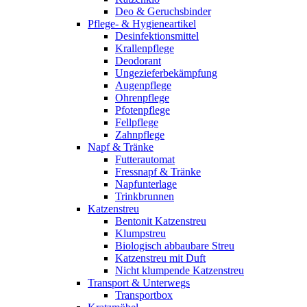
Deo & Geruchsbinder
Pflege- & Hygieneartikel
Desinfektionsmittel
Krallenpflege
Deodorant
Ungezieferbekämpfung
Augenpflege
Ohrenpflege
Pfotenpflege
Fellpflege
Zahnpflege
Napf & Tränke
Futterautomat
Fressnapf & Tränke
Napfunterlage
Trinkbrunnen
Katzenstreu
Bentonit Katzenstreu
Klumpstreu
Biologisch abbaubare Streu
Katzenstreu mit Duft
Nicht klumpende Katzenstreu
Transport & Unterwegs
Transportbox