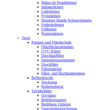
Malucchi Hundeleinen
Indianerleinen
Lederleinen
Nylonleinen
Designer Hunde Schmuckleinen
Fettlederleinen
Fellleinen
Namensleinen
Teich
Pumpen und Filtertechnik
Oberflächenskimmer
UVC Klärer
Durchlauffilter
Springbrunnenpumpe
Druckfilter
Filtermaterial
Filter- und Bachlaufpumpen
Reiherabwehr
Teichzaun
Reiherschreck
Teichbelüfter
Oxydator
Belüfterpumpen
Belüftung Zubehör
Sauerstoffanreicherung