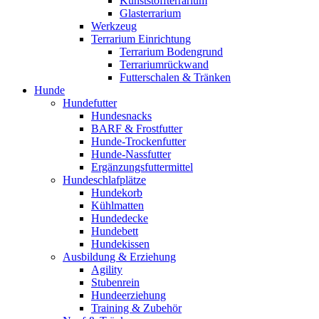
Kunststoffterrarium
Glasterrarium
Werkzeug
Terrarium Einrichtung
Terrarium Bodengrund
Terrariumrückwand
Futterschalen & Tränken
Hunde
Hundefutter
Hundesnacks
BARF & Frostfutter
Hunde-Trockenfutter
Hunde-Nassfutter
Ergänzungsfuttermittel
Hundeschlafplätze
Hundekorb
Kühlmatten
Hundedecke
Hundebett
Hundekissen
Ausbildung & Erziehung
Agility
Stubenrein
Hundeerziehung
Training & Zubehör