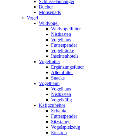
Schlüsselanhänger
Bücher
Mousepads
Vogel
Wildvogel
Wildvogelfutter
Nistkasten
Vogelhaus
Futterspender
Vogeltränke
Insektenhotels
Vogelfutter
Ergänzungsfutter
Alleinfutter
Snacks
Vogelheim
Vogelhaus
Nistkasten
Vogelkäfig
Käfigzubehör
Schaukel
Futterspender
Sitzstange
Vogelspielzeug
Einstreu