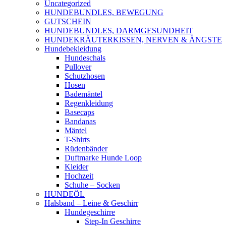
Uncategorized
HUNDEBUNDLES, BEWEGUNG
GUTSCHEIN
HUNDEBUNDLES, DARMGESUNDHEIT
HUNDEKRÄUTERKISSEN, NERVEN & ÄNGSTE
Hundebekleidung
Hundeschals
Pullover
Schutzhosen
Hosen
Bademäntel
Regenkleidung
Basecaps
Bandanas
Mäntel
T-Shirts
Rüdenbänder
Duftmarke Hunde Loop
Kleider
Hochzeit
Schuhe – Socken
HUNDEÖL
Halsband – Leine & Geschirr
Hundegeschirre
Step-In Geschirre