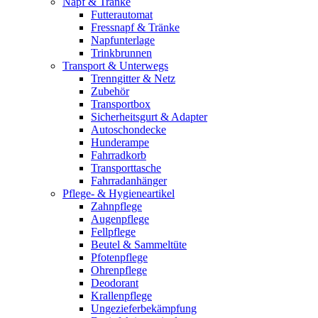
Napf & Tränke
Futterautomat
Fressnapf & Tränke
Napfunterlage
Trinkbrunnen
Transport & Unterwegs
Trenngitter & Netz
Zubehör
Transportbox
Sicherheitsgurt & Adapter
Autoschondecke
Hunderampe
Fahrradkorb
Transporttasche
Fahrradanhänger
Pflege- & Hygieneartikel
Zahnpflege
Augenpflege
Fellpflege
Beutel & Sammeltüte
Pfotenpflege
Ohrenpflege
Deodorant
Krallenpflege
Ungezieferbekämpfung