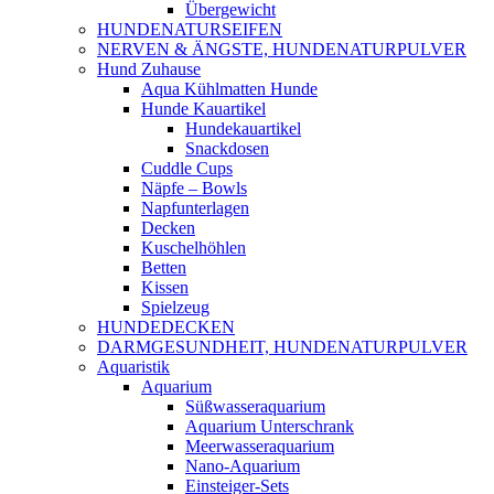
Übergewicht
HUNDENATURSEIFEN
NERVEN & ÄNGSTE, HUNDENATURPULVER
Hund Zuhause
Aqua Kühlmatten Hunde
Hunde Kauartikel
Hundekauartikel
Snackdosen
Cuddle Cups
Näpfe – Bowls
Napfunterlagen
Decken
Kuschelhöhlen
Betten
Kissen
Spielzeug
HUNDEDECKEN
DARMGESUNDHEIT, HUNDENATURPULVER
Aquaristik
Aquarium
Süßwasseraquarium
Aquarium Unterschrank
Meerwasseraquarium
Nano-Aquarium
Einsteiger-Sets