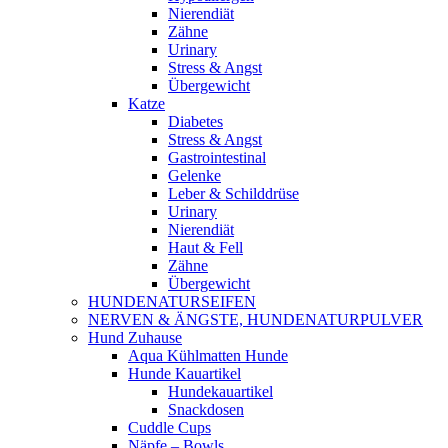
Nierendiät
Zähne
Urinary
Stress & Angst
Übergewicht
Katze
Diabetes
Stress & Angst
Gastrointestinal
Gelenke
Leber & Schilddrüse
Urinary
Nierendiät
Haut & Fell
Zähne
Übergewicht
HUNDENATURSEIFEN
NERVEN & ÄNGSTE, HUNDENATURPULVER
Hund Zuhause
Aqua Kühlmatten Hunde
Hunde Kauartikel
Hundekauartikel
Snackdosen
Cuddle Cups
Näpfe – Bowls