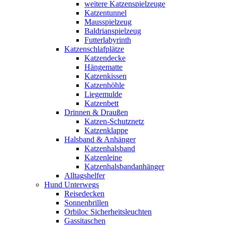
weitere Katzenspielzeuge
Katzentunnel
Mausspielzeug
Baldrianspielzeug
Futterlabyrinth
Katzenschlafplätze
Katzendecke
Hängematte
Katzenkissen
Katzenhöhle
Liegemulde
Katzenbett
Drinnen & Draußen
Katzen-Schutznetz
Katzenklappe
Halsband & Anhänger
Katzenhalsband
Katzenleine
Katzenhalsbandanhänger
Alltagshelfer
Hund Unterwegs
Reisedecken
Sonnenbrillen
Orbiloc Sicherheitsleuchten
Gassitaschen