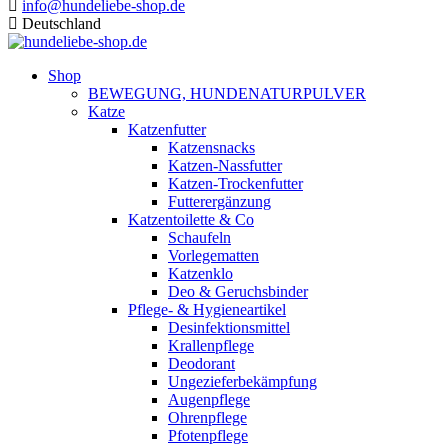
info@hundeliebe-shop.de
Deutschland
Shop
BEWEGUNG, HUNDENATURPULVER
Katze
Katzenfutter
Katzensnacks
Katzen-Nassfutter
Katzen-Trockenfutter
Futterergänzung
Katzentoilette & Co
Schaufeln
Vorlegematten
Katzenklo
Deo & Geruchsbinder
Pflege- & Hygieneartikel
Desinfektionsmittel
Krallenpflege
Deodorant
Ungezieferbekämpfung
Augenpflege
Ohrenpflege
Pfotenpflege