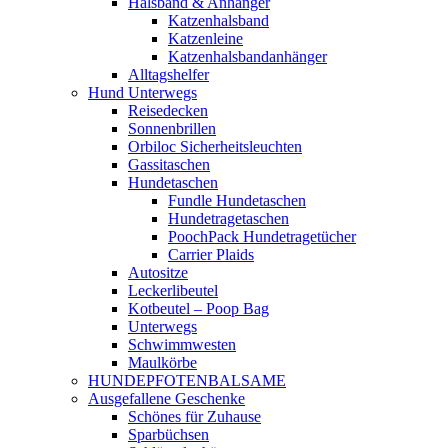
Halsband & Anhänger
Katzenhalsband
Katzenleine
Katzenhalsbandanhänger
Alltagshelfer
Hund Unterwegs
Reisedecken
Sonnenbrillen
Orbiloc Sicherheitsleuchten
Gassitaschen
Hundetaschen
Fundle Hundetaschen
Hundetragetaschen
PoochPack Hundetragetücher
Carrier Plaids
Autositze
Leckerlibeutel
Kotbeutel – Poop Bag
Unterwegs
Schwimmwesten
Maulkörbe
HUNDEPFOTENBALSAME
Ausgefallene Geschenke
Schönes für Zuhause
Sparbüchsen