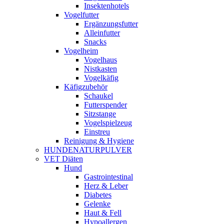
Insektenhotels
Vogelfutter
Ergänzungsfutter
Alleinfutter
Snacks
Vogelheim
Vogelhaus
Nistkasten
Vogelkäfig
Käfigzubehör
Schaukel
Futterspender
Sitzstange
Vogelspielzeug
Einstreu
Reinigung & Hygiene
HUNDENATURPULVER
VET Diäten
Hund
Gastrointestinal
Herz & Leber
Diabetes
Gelenke
Haut & Fell
Hypoallergen