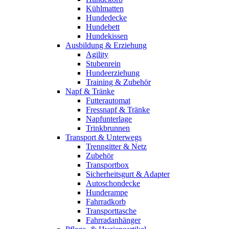
Kühlmatten
Hundedecke
Hundebett
Hundekissen
Ausbildung & Erziehung
Agility
Stubenrein
Hundeerziehung
Training & Zubehör
Napf & Tränke
Futterautomat
Fressnapf & Tränke
Napfunterlage
Trinkbrunnen
Transport & Unterwegs
Trenngitter & Netz
Zubehör
Transportbox
Sicherheitsgurt & Adapter
Autoschondecke
Hunderampe
Fahrradkorb
Transporttasche
Fahrradanhänger