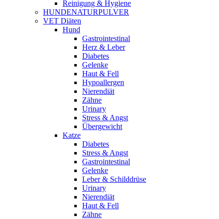
Reinigung & Hygiene
HUNDENATURPULVER
VET Diäten
Hund
Gastrointestinal
Herz & Leber
Diabetes
Gelenke
Haut & Fell
Hypoallergen
Nierendiät
Zähne
Urinary
Stress & Angst
Übergewicht
Katze
Diabetes
Stress & Angst
Gastrointestinal
Gelenke
Leber & Schilddrüse
Urinary
Nierendiät
Haut & Fell
Zähne