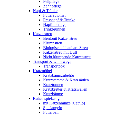
Fellpflege
Zahnpflege
Napf & Tränke
Futterautomat
Fressnapf & Tränke
Napfunterlage
Trinkbrunnen
Katzenstreu
Bentonit Katzenstreu
Klumpstreu
Biologisch abbaubare Streu
Katzenstreu mit Duft
Nicht klumpende Katzenstreu
Transport & Unterwegs
Transportbox
Kratzmöbel
Kratzbaumzubehör
Kratzstämme & Kratzsäulen
Kratztonnen
Kratzbretter & Kratzwellen
Kratzbäume
Katzenspielzeug
mit Katzenminze (Catnip)
Spielangeln
Futterball