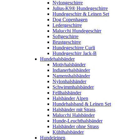
Nylongeschirre
Julius-K9® Hundegeschirre
Hundegeschirr & Leinen Set
Dog Copenhagen
Ledergeschirre
Malucchi Hundegeschirr
Softgeschirre
Brustgeschirre
Hundegeschirre Curli
Hundegeschirr Jack-B
Hundehalsbänder
Motivhalsbänder
Indianerhalsbänder
Namenshalsbänder
Nylonhalsbänder
Schwimmhalsbänder
Fellhalsbänder
Halsbänder Alpen
Hundehalsband & Leinen Set
Halsbänder mit Strass
Malucchi Halsbänder
Hunde-Leuchthalsbänder
Halsbänder ohne Strass
Kühlhalsbänder
Hundeleinen