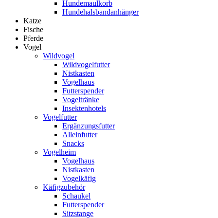
Hundemaulkorb
Hundehalsbandanhänger
Katze
Fische
Pferde
Vogel
Wildvogel
Wildvogelfutter
Nistkasten
Vogelhaus
Futterspender
Vogeltränke
Insektenhotels
Vogelfutter
Ergänzungsfutter
Alleinfutter
Snacks
Vogelheim
Vogelhaus
Nistkasten
Vogelkäfig
Käfigzubehör
Schaukel
Futterspender
Sitzstange