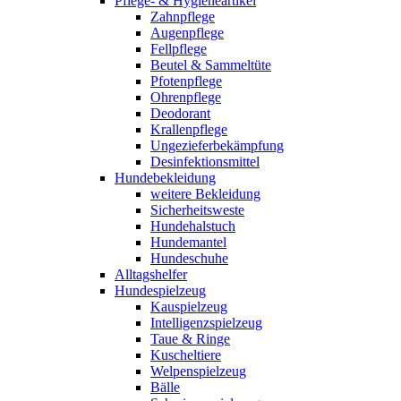
Pflege- & Hygieneartikel
Zahnpflege
Augenpflege
Fellpflege
Beutel & Sammeltüte
Pfotenpflege
Ohrenpflege
Deodorant
Krallenpflege
Ungezieferbekämpfung
Desinfektionsmittel
Hundebekleidung
weitere Bekleidung
Sicherheitsweste
Hundehalstuch
Hundemantel
Hundeschuhe
Alltagshelfer
Hundespielzeug
Kauspielzeug
Intelligenzspielzeug
Taue & Ringe
Kuscheltiere
Welpenspielzeug
Bälle