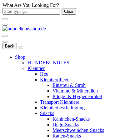
What Are You Looking For?
Clear
Back
Shop
HUNDEBUNDLES
Kleintier
Heu
Kleintierpflege
Einstreu & Stroh
Vitamine & Mineralien
Pflege- & Hygieneartikel
Transport Kleintiere
Kleintierbeschäftigung
Snacks
Kaninchen-Snacks
Degu-Snacks
Meerschweinchen-Snacks
Ratten-Snacks