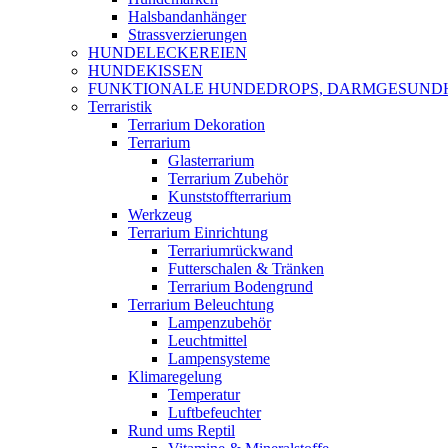
Halsbandanhänger
Strassverzierungen
HUNDELECKEREIEN
HUNDEKISSEN
FUNKTIONALE HUNDEDROPS, DARMGESUND
Terraristik
Terrarium Dekoration
Terrarium
Glasterrarium
Terrarium Zubehör
Kunststoffterrarium
Werkzeug
Terrarium Einrichtung
Terrariumrückwand
Futterschalen & Tränken
Terrarium Bodengrund
Terrarium Beleuchtung
Lampenzubehör
Leuchtmittel
Lampensysteme
Klimaregelung
Temperatur
Luftbefeuchter
Rund ums Reptil