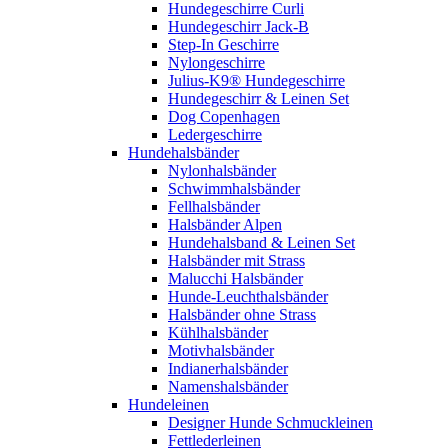
Hundegeschirre Curli
Hundegeschirr Jack-B
Step-In Geschirre
Nylongeschirre
Julius-K9® Hundegeschirre
Hundegeschirr & Leinen Set
Dog Copenhagen
Ledergeschirre
Hundehalsbänder
Nylonhalsbänder
Schwimmhalsbänder
Fellhalsbänder
Halsbänder Alpen
Hundehalsband & Leinen Set
Halsbänder mit Strass
Malucchi Halsbänder
Hunde-Leuchthalsbänder
Halsbänder ohne Strass
Kühlhalsbänder
Motivhalsbänder
Indianerhalsbänder
Namenshalsbänder
Hundeleinen
Designer Hunde Schmuckleinen
Fettlederleinen