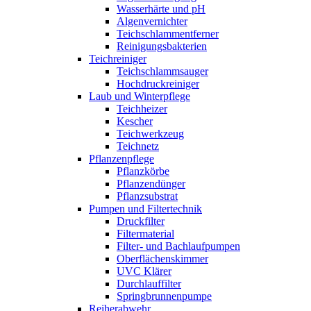
Wasserhärte und pH
Algenvernichter
Teichschlammentferner
Reinigungsbakterien
Teichreiniger
Teichschlammsauger
Hochdruckreiniger
Laub und Winterpflege
Teichheizer
Kescher
Teichwerkzeug
Teichnetz
Pflanzenpflege
Pflanzkörbe
Pflanzendünger
Pflanzsubstrat
Pumpen und Filtertechnik
Druckfilter
Filtermaterial
Filter- und Bachlaufpumpen
Oberflächenskimmer
UVC Klärer
Durchlauffilter
Springbrunnenpumpe
Reiherabwehr