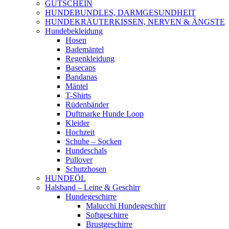
GUTSCHEIN
HUNDEBUNDLES, DARMGESUNDHEIT
HUNDEKRÄUTERKISSEN, NERVEN & ÄNGSTE
Hundebekleidung
Hosen
Bademäntel
Regenkleidung
Basecaps
Bandanas
Mäntel
T-Shirts
Rüdenbänder
Duftmarke Hunde Loop
Kleider
Hochzeit
Schuhe – Socken
Hundeschals
Pullover
Schutzhosen
HUNDEÖL
Halsband – Leine & Geschirr
Hundegeschirre
Malucchi Hundegeschirr
Softgeschirre
Brustgeschirre