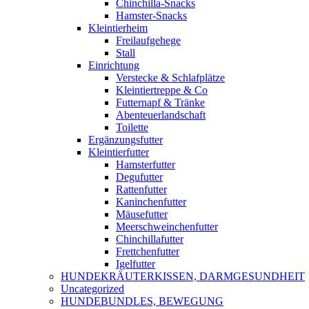
Chinchilla-Snacks
Hamster-Snacks
Kleintierheim
Freilaufgehege
Stall
Einrichtung
Verstecke & Schlafplätze
Kleintiertreppe & Co
Futternapf & Tränke
Abenteuerlandschaft
Toilette
Ergänzungsfutter
Kleintierfutter
Hamsterfutter
Degufutter
Rattenfutter
Kaninchenfutter
Mäusefutter
Meerschweinchenfutter
Chinchillafutter
Frettchenfutter
Igelfutter
HUNDEKRÄUTERKISSEN, DARMGESUNDHEIT
Uncategorized
HUNDEBUNDLES, BEWEGUNG