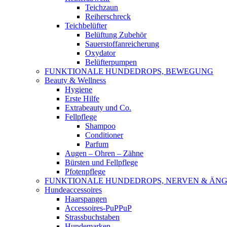
Teichzaun
Reiherschreck
Teichbelüfter
Belüftung Zubehör
Sauerstoffanreicherung
Oxydator
Belüfterpumpen
FUNKTIONALE HUNDEDROPS, BEWEGUNG
Beauty & Wellness
Hygiene
Erste Hilfe
Extrabeauty und Co.
Fellpflege
Shampoo
Conditioner
Parfum
Augen – Ohren – Zähne
Bürsten und Fellpflege
Pfotenpflege
FUNKTIONALE HUNDEDROPS, NERVEN & ÄNG
Hundeaccessoires
Haarspangen
Accessoires-PuPPuP
Strassbuchstaben
Hundemarken