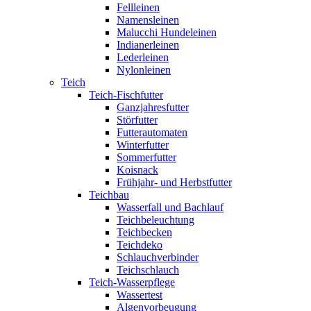
Fellleinen
Namensleinen
Malucchi Hundeleinen
Indianerleinen
Lederleinen
Nylonleinen
Teich
Teich-Fischfutter
Ganzjahresfutter
Störfutter
Futterautomaten
Winterfutter
Sommerfutter
Koisnack
Frühjahr- und Herbstfutter
Teichbau
Wasserfall und Bachlauf
Teichbeleuchtung
Teichbecken
Teichdeko
Schlauchverbinder
Teichschlauch
Teich-Wasserpflege
Wassertest
Algenvorbeugung