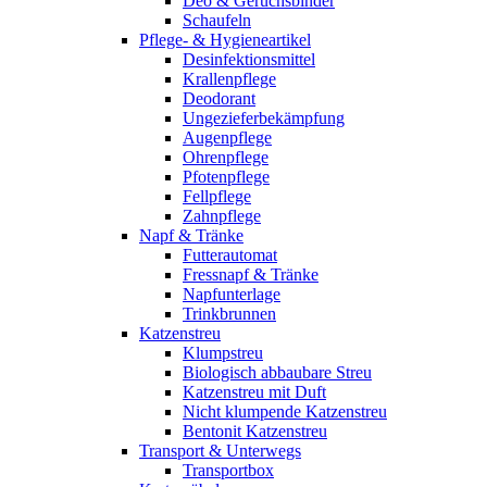
Deo & Geruchsbinder
Schaufeln
Pflege- & Hygieneartikel
Desinfektionsmittel
Krallenpflege
Deodorant
Ungezieferbekämpfung
Augenpflege
Ohrenpflege
Pfotenpflege
Fellpflege
Zahnpflege
Napf & Tränke
Futterautomat
Fressnapf & Tränke
Napfunterlage
Trinkbrunnen
Katzenstreu
Klumpstreu
Biologisch abbaubare Streu
Katzenstreu mit Duft
Nicht klumpende Katzenstreu
Bentonit Katzenstreu
Transport & Unterwegs
Transportbox