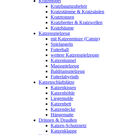
Kratzmöbel
Kratzbaumzubehör
Kratzstämme & Kratzsäulen
Kratztonnen
Kratzbretter & Kratzwellen
Kratzbäume
Katzenspielzeug
mit Katzenminze (Catnip)
Spielangeln
Futterball
weitere Katzenspielzeuge
Katzentunnel
Mausspielzeug
Baldrianspielzeug
Futterlabyrinth
Katzenschlafplätze
Katzenkissen
Katzenhöhle
Liegemulde
Katzenbett
Katzendecke
Hängematte
Drinnen & Draußen
Katzen-Schutznetz
Katzenklappe