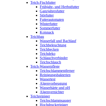
Teich-Fischfutter
Frühjahr- und Herbstfutter
Ganzjahresfutter
Störfutter
Futterautomaten
Winterfutter
Sommerfutter
Koisnack
Teichbau
Wasserfall und Bachlauf
Teichbeleuchtung
Teichbecken
Teichdeko
Schlauchverbinder
Teichschlauch
Teich-Wasserpflege
Teichschlammentferner
Reinigungsbakterien
Wassertest
Algenvorbeugung
Wasserhärte und pH
Algenvernichter
Teichreiniger
Teichschlammsauger
Hochdruckreiniger