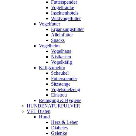
Futterspender
Vogeltränke
Insektenhotels
Wildvogelfutter
Vogelfutter
Ergänzungsfutter
Alleinfutter
Snacks
Vogelheim
Vogelhaus
Nistkasten
Vogelkäfig
Käfigzubehör
Schaukel
Futterspender
Sitzstange
Vogelspielzeug
Einstreu
Reinigung & Hygiene
HUNDENATURPULVER
VET Diäten
Hund
Herz & Leber
Diabetes
Gelenke