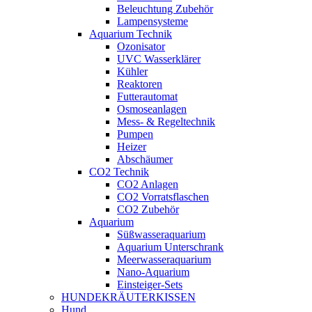
Beleuchtung Zubehör
Lampensysteme
Aquarium Technik
Ozonisator
UVC Wasserklärer
Kühler
Reaktoren
Futterautomat
Osmoseanlagen
Mess- & Regeltechnik
Pumpen
Heizer
Abschäumer
CO2 Technik
CO2 Anlagen
CO2 Vorratsflaschen
CO2 Zubehör
Aquarium
Süßwasseraquarium
Aquarium Unterschrank
Meerwasseraquarium
Nano-Aquarium
Einsteiger-Sets
HUNDEKRÄUTERKISSEN
Hund