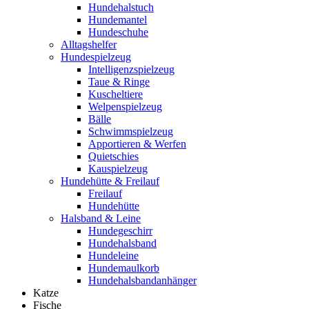
Hundehalstuch
Hundemantel
Hundeschuhe
Alltagshelfer
Hundespielzeug
Intelligenzspielzeug
Taue & Ringe
Kuscheltiere
Welpenspielzeug
Bälle
Schwimmspielzeug
Apportieren & Werfen
Quietschies
Kauspielzeug
Hundehütte & Freilauf
Freilauf
Hundehütte
Halsband & Leine
Hundegeschirr
Hundehalsband
Hundeleine
Hundemaulkorb
Hundehalsbandanhänger
Katze
Fische