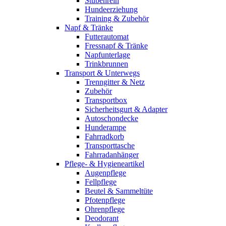
Stubenrein
Hundeerziehung
Training & Zubehör
Napf & Tränke
Futterautomat
Fressnapf & Tränke
Napfunterlage
Trinkbrunnen
Transport & Unterwegs
Trenngitter & Netz
Zubehör
Transportbox
Sicherheitsgurt & Adapter
Autoschondecke
Hunderampe
Fahrradkorb
Transporttasche
Fahrradanhänger
Pflege- & Hygieneartikel
Augenpflege
Fellpflege
Beutel & Sammeltüte
Pfotenpflege
Ohrenpflege
Deodorant