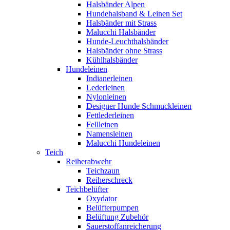
Halsbänder Alpen
Hundehalsband & Leinen Set
Halsbänder mit Strass
Malucchi Halsbänder
Hunde-Leuchthalsbänder
Halsbänder ohne Strass
Kühlhalsbänder
Hundeleinen
Indianerleinen
Lederleinen
Nylonleinen
Designer Hunde Schmuckleinen
Fettlederleinen
Fellleinen
Namensleinen
Malucchi Hundeleinen
Teich
Reiherabwehr
Teichzaun
Reiherschreck
Teichbelüfter
Oxydator
Belüfterpumpen
Belüftung Zubehör
Sauerstoffanreicherung