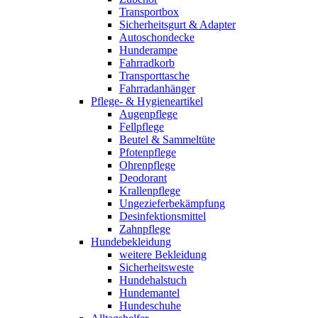
Transportbox
Sicherheitsgurt & Adapter
Autoschondecke
Hunderampe
Fahrradkorb
Transporttasche
Fahrradanhänger
Pflege- & Hygieneartikel
Augenpflege
Fellpflege
Beutel & Sammeltüte
Pfotenpflege
Ohrenpflege
Deodorant
Krallenpflege
Ungezieferbekämpfung
Desinfektionsmittel
Zahnpflege
Hundebekleidung
weitere Bekleidung
Sicherheitsweste
Hundehalstuch
Hundemantel
Hundeschuhe