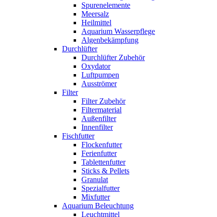
Spurenelemente
Meersalz
Heilmittel
Aquarium Wasserpflege
Algenbekämpfung
Durchlüfter
Durchlüfter Zubehör
Oxydator
Luftpumpen
Ausströmer
Filter
Filter Zubehör
Filtermaterial
Außenfilter
Innenfilter
Fischfutter
Flockenfutter
Ferienfutter
Tablettenfutter
Sticks & Pellets
Granulat
Spezialfutter
Mixfutter
Aquarium Beleuchtung
Leuchtmittel