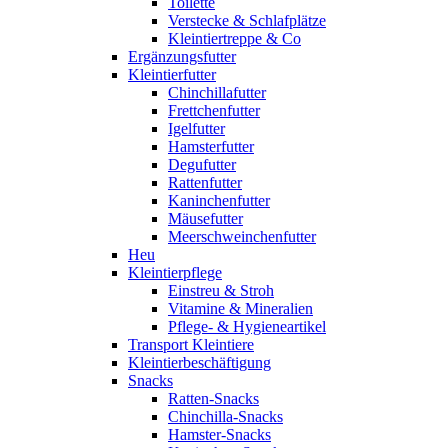
Toilette
Verstecke & Schlafplätze
Kleintiertreppe & Co
Ergänzungsfutter
Kleintierfutter
Chinchillafutter
Frettchenfutter
Igelfutter
Hamsterfutter
Degufutter
Rattenfutter
Kaninchenfutter
Mäusefutter
Meerschweinchenfutter
Heu
Kleintierpflege
Einstreu & Stroh
Vitamine & Mineralien
Pflege- & Hygieneartikel
Transport Kleintiere
Kleintierbeschäftigung
Snacks
Ratten-Snacks
Chinchilla-Snacks
Hamster-Snacks