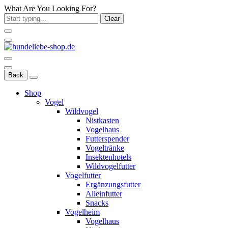
What Are You Looking For?
Clear
Back
Shop
Vogel
Wildvogel
Nistkasten
Vogelhaus
Futterspender
Vogeltränke
Insektenhotels
Wildvogelfutter
Vogelfutter
Ergänzungsfutter
Alleinfutter
Snacks
Vogelheim
Vogelhaus