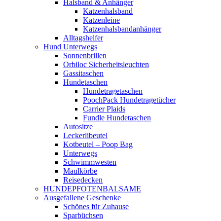
Halsband & Anhänger
Katzenhalsband
Katzenleine
Katzenhalsbandanhänger
Alltagshelfer
Hund Unterwegs
Sonnenbrillen
Orbiloc Sicherheitsleuchten
Gassitaschen
Hundetaschen
Hundetragetaschen
PoochPack Hundetragetücher
Carrier Plaids
Fundle Hundetaschen
Autositze
Leckerlibeutel
Kotbeutel – Poop Bag
Unterwegs
Schwimmwesten
Maulkörbe
Reisedecken
HUNDEPFOTENBALSAME
Ausgefallene Geschenke
Schönes für Zuhause
Sparbüchsen