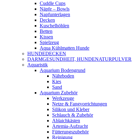
Cuddle Cups
Näpfe – Bowls
Napfunterlagen
Decken
Kuschelhöhlen
Betten
Kissen
Spielzeug
Aqua Kühlmatten Hunde
HUNDEDECKEN
DARMGESUNDHEIT, HUNDENATURPULVER
Aquaristik
Aquarium Bodengrund
Nährboden
Kies
Sand
Aquarium Zubehör
Werkzeuge
Netze & Fangvorrichtungen
Silikon und Kleber
Schlauch & Zubehör
Ablaichkästen
Artemia-Aufzucht
Fütterungszubehör
Reinigung