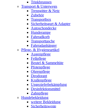
Trinkbrunnen
Transport & Unterwegs
Trenngitter & Netz
Zubehör
Transportbox
Sicherheitsgurt & Adapter
Autoschondecke
Hunderampe
Fahrradkorb
Transporttasche
Fahrradanhänger
Pflege- & Hygieneartikel
Augenpflege
Fellpflege
Beutel & Sammeltüte
Pfotenpflege
Ohrenpflege
Deodorant
Krallenpflege
Ungezieferbekämpfung
Desinfektionsmittel
Zahnpflege
Hundebekleidung
weitere Bekleidung
Sicherheitsweste