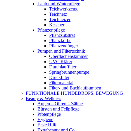
Laub und Winterpflege
Teichwerkzeug
Teichnetz
Teichheizer
Kescher
Pflanzenpflege
Pflanzsubstrat
Pflanzkörbe
Pflanzendünger
Pumpen und Filtertechnik
Oberflächenskimmer
UVC Klärer
Durchlauffilter
Springbrunnenpumpe
Druckfilter
Filtermaterial
Filter- und Bachlaufpumpen
FUNKTIONALE HUNDEDROPS, BEWEGUNG
Beauty & Wellness
Augen – Ohren – Zähne
Bürsten und Fellpflege
Pfotenpflege
Hygiene
Erste Hilfe
Extrabeauty und Co.