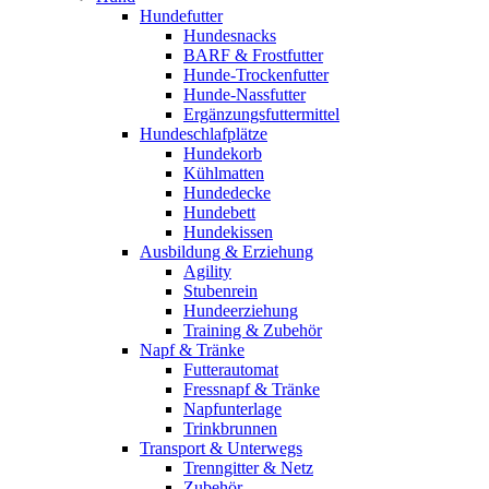
Hundefutter
Hundesnacks
BARF & Frostfutter
Hunde-Trockenfutter
Hunde-Nassfutter
Ergänzungsfuttermittel
Hundeschlafplätze
Hundekorb
Kühlmatten
Hundedecke
Hundebett
Hundekissen
Ausbildung & Erziehung
Agility
Stubenrein
Hundeerziehung
Training & Zubehör
Napf & Tränke
Futterautomat
Fressnapf & Tränke
Napfunterlage
Trinkbrunnen
Transport & Unterwegs
Trenngitter & Netz
Zubehör