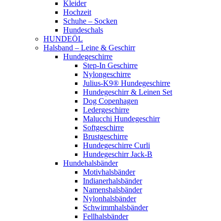
Kleider
Hochzeit
Schuhe – Socken
Hundeschals
HUNDEÖL
Halsband – Leine & Geschirr
Hundegeschirre
Step-In Geschirre
Nylongeschirre
Julius-K9® Hundegeschirre
Hundegeschirr & Leinen Set
Dog Copenhagen
Ledergeschirre
Malucchi Hundegeschirr
Softgeschirre
Brustgeschirre
Hundegeschirre Curli
Hundegeschirr Jack-B
Hundehalsbänder
Motivhalsbänder
Indianerhalsbänder
Namenshalsbänder
Nylonhalsbänder
Schwimmhalsbänder
Fellhalsbänder