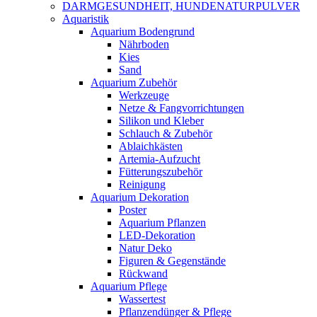
DARMGESUNDHEIT, HUNDENATURPULVER
Aquaristik
Aquarium Bodengrund
Nährboden
Kies
Sand
Aquarium Zubehör
Werkzeuge
Netze & Fangvorrichtungen
Silikon und Kleber
Schlauch & Zubehör
Ablaichkästen
Artemia-Aufzucht
Fütterungszubehör
Reinigung
Aquarium Dekoration
Poster
Aquarium Pflanzen
LED-Dekoration
Natur Deko
Figuren & Gegenstände
Rückwand
Aquarium Pflege
Wassertest
Pflanzendünger & Pflege