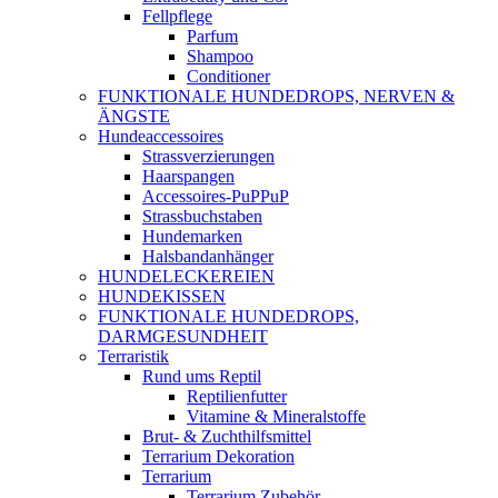
Fellpflege
Parfum
Shampoo
Conditioner
FUNKTIONALE HUNDEDROPS, NERVEN &
ÄNGSTE
Hundeaccessoires
Strassverzierungen
Haarspangen
Accessoires-PuPPuP
Strassbuchstaben
Hundemarken
Halsbandanhänger
HUNDELECKEREIEN
HUNDEKISSEN
FUNKTIONALE HUNDEDROPS,
DARMGESUNDHEIT
Terraristik
Rund ums Reptil
Reptilienfutter
Vitamine & Mineralstoffe
Brut- & Zuchthilfsmittel
Terrarium Dekoration
Terrarium
Terrarium Zubehör