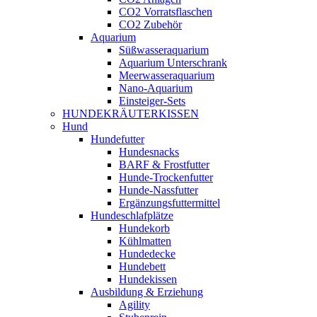
CO2 Vorratsflaschen
CO2 Zubehör
Aquarium
Süßwasseraquarium
Aquarium Unterschrank
Meerwasseraquarium
Nano-Aquarium
Einsteiger-Sets
HUNDEKRÄUTERKISSEN
Hund
Hundefutter
Hundesnacks
BARF & Frostfutter
Hunde-Trockenfutter
Hunde-Nassfutter
Ergänzungsfuttermittel
Hundeschlafplätze
Hundekorb
Kühlmatten
Hundedecke
Hundebett
Hundekissen
Ausbildung & Erziehung
Agility