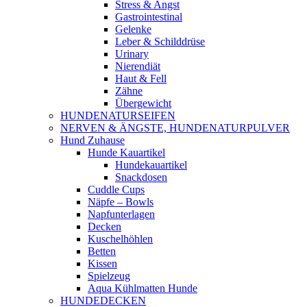
Stress & Angst
Gastrointestinal
Gelenke
Leber & Schilddrüse
Urinary
Nierendiät
Haut & Fell
Zähne
Übergewicht
HUNDENATURSEIFEN
NERVEN & ÄNGSTE, HUNDENATURPULVER
Hund Zuhause
Hunde Kauartikel
Hundekauartikel
Snackdosen
Cuddle Cups
Näpfe – Bowls
Napfunterlagen
Decken
Kuschelhöhlen
Betten
Kissen
Spielzeug
Aqua Kühlmatten Hunde
HUNDEDECKEN