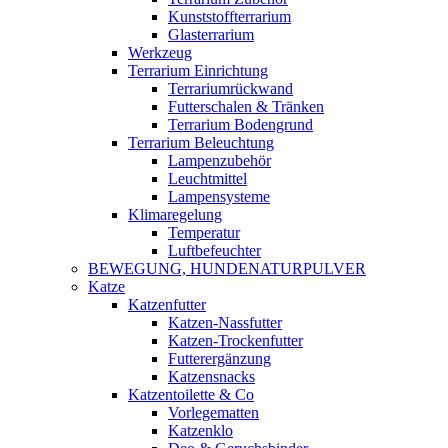
Kunststoffterrarium
Glasterrarium
Werkzeug
Terrarium Einrichtung
Terrariumrückwand
Futterschalen & Tränken
Terrarium Bodengrund
Terrarium Beleuchtung
Lampenzubehör
Leuchtmittel
Lampensysteme
Klimaregelung
Temperatur
Luftbefeuchter
BEWEGUNG, HUNDENATURPULVER
Katze
Katzenfutter
Katzen-Nassfutter
Katzen-Trockenfutter
Futterergänzung
Katzensnacks
Katzentoilette & Co
Vorlegematten
Katzenklo