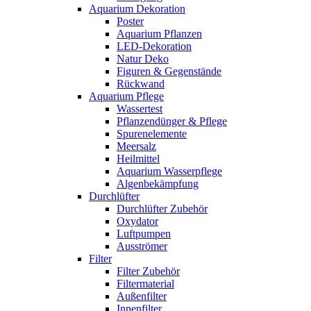
Aquarium Dekoration
Poster
Aquarium Pflanzen
LED-Dekoration
Natur Deko
Figuren & Gegenstände
Rückwand
Aquarium Pflege
Wassertest
Pflanzendünger & Pflege
Spurenelemente
Meersalz
Heilmittel
Aquarium Wasserpflege
Algenbekämpfung
Durchlüfter
Durchlüfter Zubehör
Oxydator
Luftpumpen
Ausströmer
Filter
Filter Zubehör
Filtermaterial
Außenfilter
Innenfilter