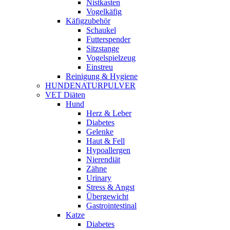
Nistkasten
Vogelkäfig
Käfigzubehör
Schaukel
Futterspender
Sitzstange
Vogelspielzeug
Einstreu
Reinigung & Hygiene
HUNDENATURPULVER
VET Diäten
Hund
Herz & Leber
Diabetes
Gelenke
Haut & Fell
Hypoallergen
Nierendiät
Zähne
Urinary
Stress & Angst
Übergewicht
Gastrointestinal
Katze
Diabetes