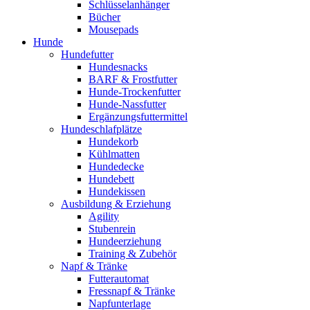
Schlüsselanhänger
Bücher
Mousepads
Hunde
Hundefutter
Hundesnacks
BARF & Frostfutter
Hunde-Trockenfutter
Hunde-Nassfutter
Ergänzungsfuttermittel
Hundeschlafplätze
Hundekorb
Kühlmatten
Hundedecke
Hundebett
Hundekissen
Ausbildung & Erziehung
Agility
Stubenrein
Hundeerziehung
Training & Zubehör
Napf & Tränke
Futterautomat
Fressnapf & Tränke
Napfunterlage