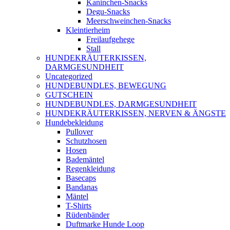
Kaninchen-Snacks
Degu-Snacks
Meerschweinchen-Snacks
Kleintierheim
Freilaufgehege
Stall
HUNDEKRÄUTERKISSEN,
DARMGESUNDHEIT
Uncategorized
HUNDEBUNDLES, BEWEGUNG
GUTSCHEIN
HUNDEBUNDLES, DARMGESUNDHEIT
HUNDEKRÄUTERKISSEN, NERVEN & ÄNGSTE
Hundebekleidung
Pullover
Schutzhosen
Hosen
Bademäntel
Regenkleidung
Basecaps
Bandanas
Mäntel
T-Shirts
Rüdenbänder
Duftmarke Hunde Loop