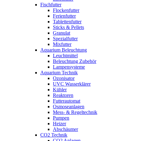
Fischfutter
Flockenfutter
Ferienfutter
Tablettenfutter
Sticks & Pellets
Granulat
Spezialfutter
Mixfutter
Aquarium Beleuchtung
Leuchtmittel
Beleuchtung Zubehör
Lampensysteme
Aquarium Technik
Ozonisator
UVC Wasserklärer
Kühler
Reaktoren
Futterautomat
Osmoseanlagen
Mess- & Regeltechnik
Pumpen
Heizer
Abschäumer
CO2 Technik
CO2 Anlagen