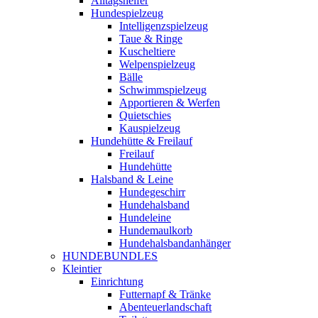
Alltagshelfer
Hundespielzeug
Intelligenzspielzeug
Taue & Ringe
Kuscheltiere
Welpenspielzeug
Bälle
Schwimmspielzeug
Apportieren & Werfen
Quietschies
Kauspielzeug
Hundehütte & Freilauf
Freilauf
Hundehütte
Halsband & Leine
Hundegeschirr
Hundehalsband
Hundeleine
Hundemaulkorb
Hundehalsbandanhänger
HUNDEBUNDLES
Kleintier
Einrichtung
Futternapf & Tränke
Abenteuerlandschaft