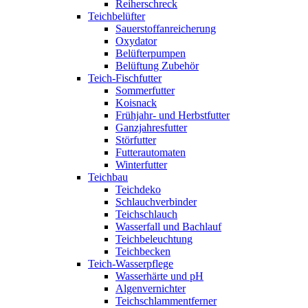
Reiherschreck
Teichbelüfter
Sauerstoffanreicherung
Oxydator
Belüfterpumpen
Belüftung Zubehör
Teich-Fischfutter
Sommerfutter
Koisnack
Frühjahr- und Herbstfutter
Ganzjahresfutter
Störfutter
Futterautomaten
Winterfutter
Teichbau
Teichdeko
Schlauchverbinder
Teichschlauch
Wasserfall und Bachlauf
Teichbeleuchtung
Teichbecken
Teich-Wasserpflege
Wasserhärte und pH
Algenvernichter
Teichschlammentferner