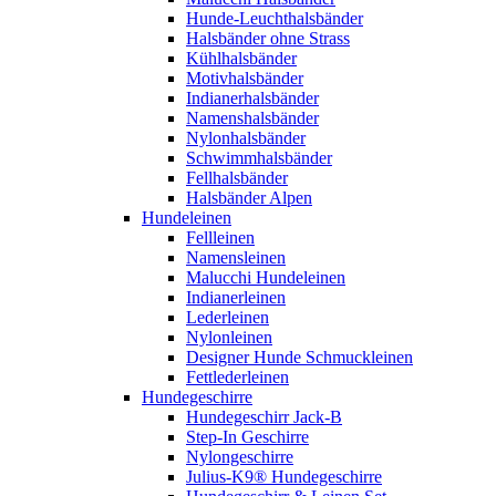
Hunde-Leuchthalsbänder
Halsbänder ohne Strass
Kühlhalsbänder
Motivhalsbänder
Indianerhalsbänder
Namenshalsbänder
Nylonhalsbänder
Schwimmhalsbänder
Fellhalsbänder
Halsbänder Alpen
Hundeleinen
Fellleinen
Namensleinen
Malucchi Hundeleinen
Indianerleinen
Lederleinen
Nylonleinen
Designer Hunde Schmuckleinen
Fettlederleinen
Hundegeschirre
Hundegeschirr Jack-B
Step-In Geschirre
Nylongeschirre
Julius-K9® Hundegeschirre