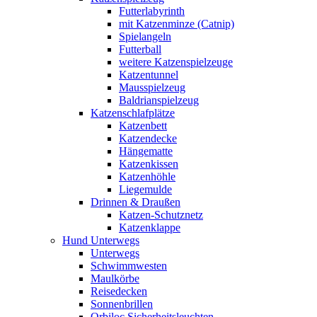
Futterlabyrinth
mit Katzenminze (Catnip)
Spielangeln
Futterball
weitere Katzenspielzeuge
Katzentunnel
Mausspielzeug
Baldrianspielzeug
Katzenschlafplätze
Katzenbett
Katzendecke
Hängematte
Katzenkissen
Katzenhöhle
Liegemulde
Drinnen & Draußen
Katzen-Schutznetz
Katzenklappe
Hund Unterwegs
Unterwegs
Schwimmwesten
Maulkörbe
Reisedecken
Sonnenbrillen
Orbiloc Sicherheitsleuchten