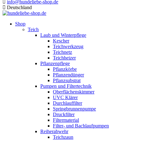
info@hundeliebe-shop.de
Deutschland
Shop
Teich
Laub und Winterpflege
Kescher
Teichwerkzeug
Teichnetz
Teichheizer
Pflanzenpflege
Pflanzkörbe
Pflanzendünger
Pflanzsubstrat
Pumpen und Filtertechnik
Oberflächenskimmer
UVC Klärer
Durchlauffilter
Springbrunnenpumpe
Druckfilter
Filtermaterial
Filter- und Bachlaufpumpen
Reiherabwehr
Teichzaun