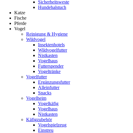
Sicherheitsweste
Hundehalstuch
Katze
Fische
Pferde
Vogel
Reinigung & Hygiene
Wildvogel
Insektenhotels
Wildvogelfutter
Nistkasten
Vogelhaus
Futterspender
Vogeltränke
Vogelfutter
Ergänzungsfutter
Alleinfutter
Snacks
Vogelheim
Vogelkäfig
Vogelhaus
Nistkasten
Käfigzubehör
Vogelspielzeug
Einstreu