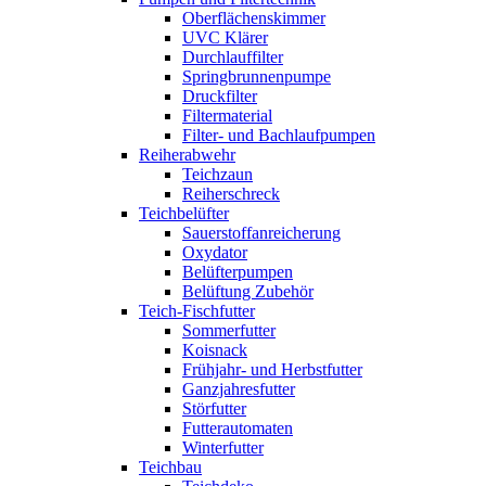
Oberflächenskimmer
UVC Klärer
Durchlauffilter
Springbrunnenpumpe
Druckfilter
Filtermaterial
Filter- und Bachlaufpumpen
Reiherabwehr
Teichzaun
Reiherschreck
Teichbelüfter
Sauerstoffanreicherung
Oxydator
Belüfterpumpen
Belüftung Zubehör
Teich-Fischfutter
Sommerfutter
Koisnack
Frühjahr- und Herbstfutter
Ganzjahresfutter
Störfutter
Futterautomaten
Winterfutter
Teichbau