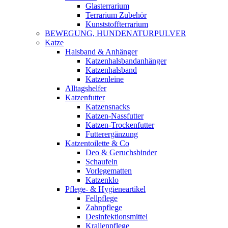
Glasterrarium
Terrarium Zubehör
Kunststoffterrarium
BEWEGUNG, HUNDENATURPULVER
Katze
Halsband & Anhänger
Katzenhalsbandanhänger
Katzenhalsband
Katzenleine
Alltagshelfer
Katzenfutter
Katzensnacks
Katzen-Nassfutter
Katzen-Trockenfutter
Futterergänzung
Katzentoilette & Co
Deo & Geruchsbinder
Schaufeln
Vorlegematten
Katzenklo
Pflege- & Hygieneartikel
Fellpflege
Zahnpflege
Desinfektionsmittel
Krallenpflege