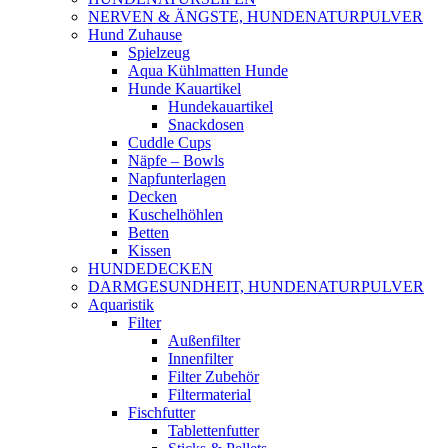
NERVEN & ÄNGSTE, HUNDENATURPULVER
Hund Zuhause
Spielzeug
Aqua Kühlmatten Hunde
Hunde Kauartikel
Hundekauartikel
Snackdosen
Cuddle Cups
Näpfe – Bowls
Napfunterlagen
Decken
Kuschelhöhlen
Betten
Kissen
HUNDEDECKEN
DARMGESUNDHEIT, HUNDENATURPULVER
Aquaristik
Filter
Außenfilter
Innenfilter
Filter Zubehör
Filtermaterial
Fischfutter
Tablettenfutter