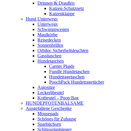
Drinnen & Draußen
Katzen-Schutznetz
Katzenklappe
Hund Unterwegs
Unterwegs
Schwimmwesten
Maulkörbe
Reisedecken
Sonnenbrillen
Orbiloc Sicherheitsleuchten
Gassitaschen
Hundetaschen
Carrier Plaids
Fundle Hundetaschen
Hundetragetaschen
PoochPack Hundetragetücher
Autositze
Leckerlibeutel
Kotbeutel – Poop Bag
HUNDEPFOTENBALSAME
Ausgefallene Geschenke
Mousepads
Schönes für Zuhause
Sparbüchsen
Schlüsselanhänger