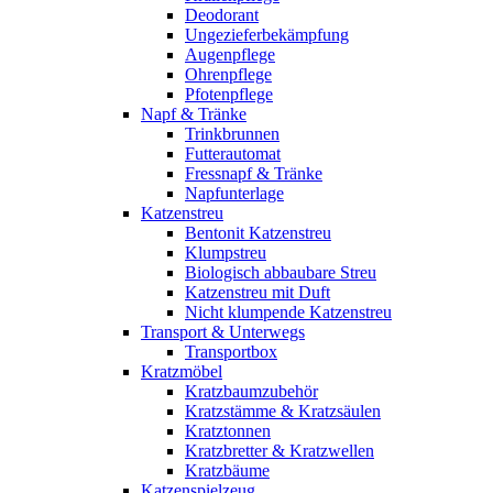
Deodorant
Ungezieferbekämpfung
Augenpflege
Ohrenpflege
Pfotenpflege
Napf & Tränke
Trinkbrunnen
Futterautomat
Fressnapf & Tränke
Napfunterlage
Katzenstreu
Bentonit Katzenstreu
Klumpstreu
Biologisch abbaubare Streu
Katzenstreu mit Duft
Nicht klumpende Katzenstreu
Transport & Unterwegs
Transportbox
Kratzmöbel
Kratzbaumzubehör
Kratzstämme & Kratzsäulen
Kratztonnen
Kratzbretter & Kratzwellen
Kratzbäume
Katzenspielzeug