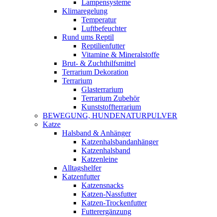
Lampensysteme
Klimaregelung
Temperatur
Luftbefeuchter
Rund ums Reptil
Reptilienfutter
Vitamine & Mineralstoffe
Brut- & Zuchthilfsmittel
Terrarium Dekoration
Terrarium
Glasterrarium
Terrarium Zubehör
Kunststoffterrarium
BEWEGUNG, HUNDENATURPULVER
Katze
Halsband & Anhänger
Katzenhalsbandanhänger
Katzenhalsband
Katzenleine
Alltagshelfer
Katzenfutter
Katzensnacks
Katzen-Nassfutter
Katzen-Trockenfutter
Futterergänzung