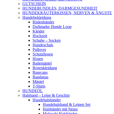
GUTSCHEIN
HUNDEBUNDLES, DARMGESUNDHEIT
HUNDEKRÄUTERKISSEN, NERVEN & ÄNGSTE
Hundebekleidung
Rüdenbänder
Duftmarke Hunde Loop
Kleider
Hochzeit
Schuhe – Socken
Hundeschals
Pullover
Schutzhosen
Hosen
Bademäntel
Regenkleidung
Basecaps
Bandanas
Mäntel
T-Shirts
HUNDEÖL
Halsband – Leine & Geschirr
Hundehalsbänder
Hundehalsband & Leinen Set
Halsbänder mit Strass
Malucchi Halsbänder