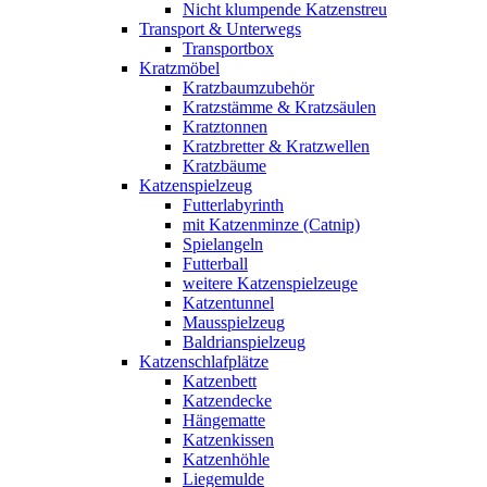
Nicht klumpende Katzenstreu
Transport & Unterwegs
Transportbox
Kratzmöbel
Kratzbaumzubehör
Kratzstämme & Kratzsäulen
Kratztonnen
Kratzbretter & Kratzwellen
Kratzbäume
Katzenspielzeug
Futterlabyrinth
mit Katzenminze (Catnip)
Spielangeln
Futterball
weitere Katzenspielzeuge
Katzentunnel
Mausspielzeug
Baldrianspielzeug
Katzenschlafplätze
Katzenbett
Katzendecke
Hängematte
Katzenkissen
Katzenhöhle
Liegemulde