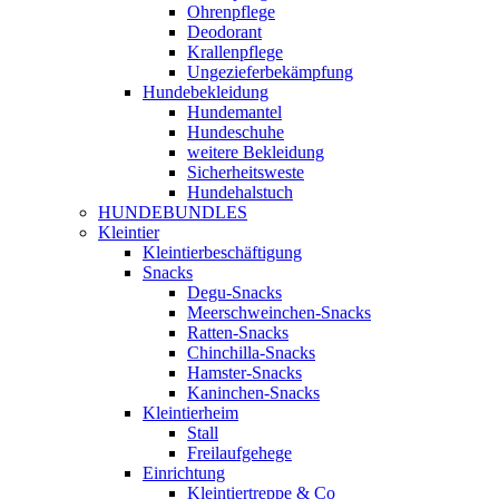
Ohrenpflege
Deodorant
Krallenpflege
Ungezieferbekämpfung
Hundebekleidung
Hundemantel
Hundeschuhe
weitere Bekleidung
Sicherheitsweste
Hundehalstuch
HUNDEBUNDLES
Kleintier
Kleintierbeschäftigung
Snacks
Degu-Snacks
Meerschweinchen-Snacks
Ratten-Snacks
Chinchilla-Snacks
Hamster-Snacks
Kaninchen-Snacks
Kleintierheim
Stall
Freilaufgehege
Einrichtung
Kleintiertreppe & Co