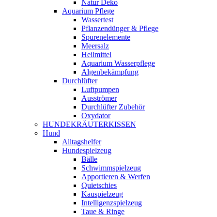
Natur Deko
Aquarium Pflege
Wassertest
Pflanzendünger & Pflege
Spurenelemente
Meersalz
Heilmittel
Aquarium Wasserpflege
Algenbekämpfung
Durchlüfter
Luftpumpen
Ausströmer
Durchlüfter Zubehör
Oxydator
HUNDEKRÄUTERKISSEN
Hund
Alltagshelfer
Hundespielzeug
Bälle
Schwimmspielzeug
Apportieren & Werfen
Quietschies
Kauspielzeug
Intelligenzspielzeug
Taue & Ringe