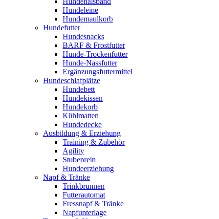
Hundehalsband
Hundeleine
Hundemaulkorb
Hundefutter
Hundesnacks
BARF & Frostfutter
Hunde-Trockenfutter
Hunde-Nassfutter
Ergänzungsfuttermittel
Hundeschlafplätze
Hundebett
Hundekissen
Hundekorb
Kühlmatten
Hundedecke
Ausbildung & Erziehung
Training & Zubehör
Agility
Stubenrein
Hundeerziehung
Napf & Tränke
Trinkbrunnen
Futterautomat
Fressnapf & Tränke
Napfunterlage