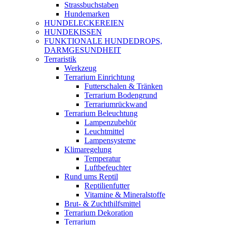
Strassbuchstaben
Hundemarken
HUNDELECKEREIEN
HUNDEKISSEN
FUNKTIONALE HUNDEDROPS,
DARMGESUNDHEIT
Terraristik
Werkzeug
Terrarium Einrichtung
Futterschalen & Tränken
Terrarium Bodengrund
Terrariumrückwand
Terrarium Beleuchtung
Lampenzubehör
Leuchtmittel
Lampensysteme
Klimaregelung
Temperatur
Luftbefeuchter
Rund ums Reptil
Reptilienfutter
Vitamine & Mineralstoffe
Brut- & Zuchthilfsmittel
Terrarium Dekoration
Terrarium