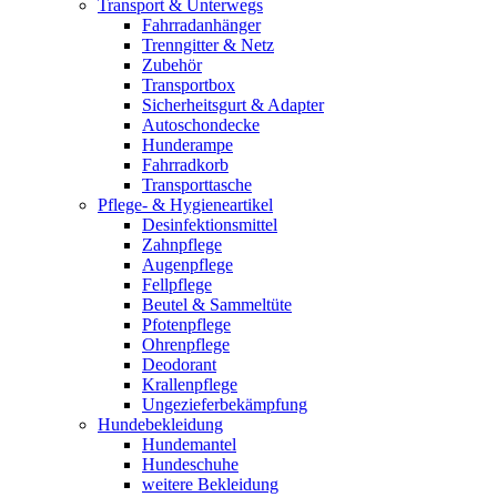
Transport & Unterwegs
Fahrradanhänger
Trenngitter & Netz
Zubehör
Transportbox
Sicherheitsgurt & Adapter
Autoschondecke
Hunderampe
Fahrradkorb
Transporttasche
Pflege- & Hygieneartikel
Desinfektionsmittel
Zahnpflege
Augenpflege
Fellpflege
Beutel & Sammeltüte
Pfotenpflege
Ohrenpflege
Deodorant
Krallenpflege
Ungezieferbekämpfung
Hundebekleidung
Hundemantel
Hundeschuhe
weitere Bekleidung