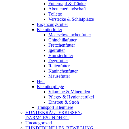
Futternapf & Tränke
Abenteuerlandschaft
Toilette
Verstecke & Schlafplätze
Ergänzungsfutter
Kleintierfutter
Meerschweinchenfutter
Chinchillafutter
Frettchenfutter
Igelfutter
Hamsterfutter
Degufutter
Rattenfutter
Kaninchenfutter
Mäusefutter
Heu
Kleintierpflege
Vitamine & Mineralien
Pflege- & Hygieneartikel
Einstreu & Stroh
Transport Kleintiere
HUNDEKRÄUTERKISSEN,
DARMGESUNDHEIT
Uncategorized
HUNDEBUNDLES, BEWEGUNG