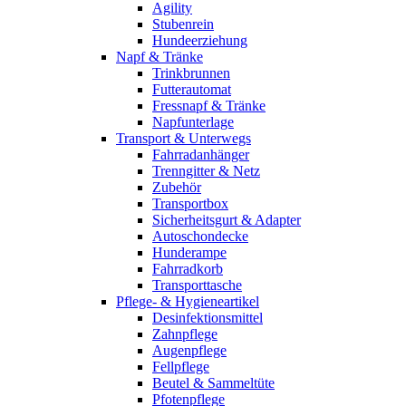
Agility
Stubenrein
Hundeerziehung
Napf & Tränke
Trinkbrunnen
Futterautomat
Fressnapf & Tränke
Napfunterlage
Transport & Unterwegs
Fahrradanhänger
Trenngitter & Netz
Zubehör
Transportbox
Sicherheitsgurt & Adapter
Autoschondecke
Hunderampe
Fahrradkorb
Transporttasche
Pflege- & Hygieneartikel
Desinfektionsmittel
Zahnpflege
Augenpflege
Fellpflege
Beutel & Sammeltüte
Pfotenpflege