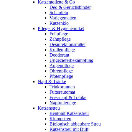
Katzentoilette & Co
Deo & Geruchsbinder
Schaufeln
Vorlegematten
Katzenklo
Pflege- & Hygieneartikel
Fellpflege
Zahnpflege
Desinfektionsmittel
Krallenpflege
Deodorant
Ungezieferbekämpfung
Augenpflege
Ohrenpflege
Pfotenpflege
Napf & Tränke
Trinkbrunnen
Futterautomat
Fressnapf & Tränke
Napfunterlage
Katzenstreu
Bentonit Katzenstreu
Klumpstreu
Biologisch abbaubare Streu
Katzenstreu mit Duft