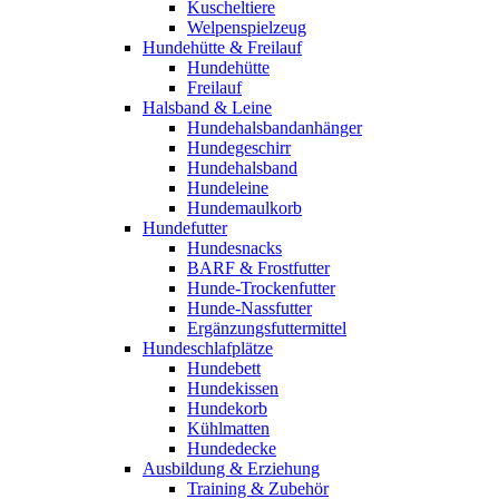
Kuscheltiere
Welpenspielzeug
Hundehütte & Freilauf
Hundehütte
Freilauf
Halsband & Leine
Hundehalsbandanhänger
Hundegeschirr
Hundehalsband
Hundeleine
Hundemaulkorb
Hundefutter
Hundesnacks
BARF & Frostfutter
Hunde-Trockenfutter
Hunde-Nassfutter
Ergänzungsfuttermittel
Hundeschlafplätze
Hundebett
Hundekissen
Hundekorb
Kühlmatten
Hundedecke
Ausbildung & Erziehung
Training & Zubehör