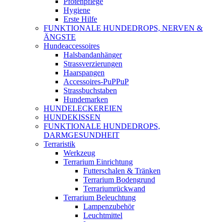
Pfotenpflege
Hygiene
Erste Hilfe
FUNKTIONALE HUNDEDROPS, NERVEN &
ÄNGSTE
Hundeaccessoires
Halsbandanhänger
Strassverzierungen
Haarspangen
Accessoires-PuPPuP
Strassbuchstaben
Hundemarken
HUNDELECKEREIEN
HUNDEKISSEN
FUNKTIONALE HUNDEDROPS,
DARMGESUNDHEIT
Terraristik
Werkzeug
Terrarium Einrichtung
Futterschalen & Tränken
Terrarium Bodengrund
Terrariumrückwand
Terrarium Beleuchtung
Lampenzubehör
Leuchtmittel