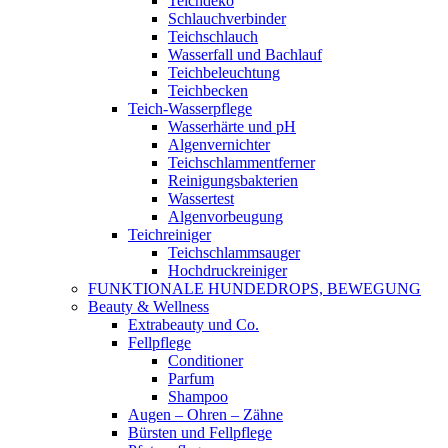
Teichdeko
Schlauchverbinder
Teichschlauch
Wasserfall und Bachlauf
Teichbeleuchtung
Teichbecken
Teich-Wasserpflege
Wasserhärte und pH
Algenvernichter
Teichschlammentferner
Reinigungsbakterien
Wassertest
Algenvorbeugung
Teichreiniger
Teichschlammsauger
Hochdruckreiniger
FUNKTIONALE HUNDEDROPS, BEWEGUNG
Beauty & Wellness
Extrabeauty und Co.
Fellpflege
Conditioner
Parfum
Shampoo
Augen – Ohren – Zähne
Bürsten und Fellpflege