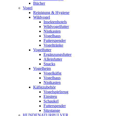
Bücher
Vogel
Reinigung & Hygiene
Wildvogel
Insektenhotels
Wildvogelfutter
Nistkasten
Vogelhaus
Futterspender
Vogeltränke
Vogelfutter
Ergänzungsfutter
Alleinfutter
Snacks
Vogelheim
Vogelkäfig
Vogelhaus
Nistkasten
Käfigzubehör
Vogelspielzeug
Einstreu
Schaukel
Futterspender
Sitzstange
HUNDENATURPULVER