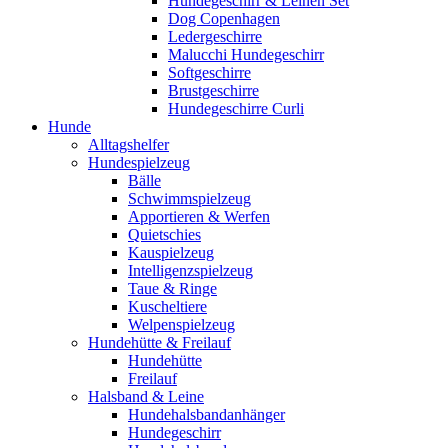
Hundegeschirr & Leinen Set
Dog Copenhagen
Ledergeschirre
Malucchi Hundegeschirr
Softgeschirre
Brustgeschirre
Hundegeschirre Curli
Hunde
Alltagshelfer
Hundespielzeug
Bälle
Schwimmspielzeug
Apportieren & Werfen
Quietschies
Kauspielzeug
Intelligenzspielzeug
Taue & Ringe
Kuscheltiere
Welpenspielzeug
Hundehütte & Freilauf
Hundehütte
Freilauf
Halsband & Leine
Hundehalsbandanhänger
Hundegeschirr