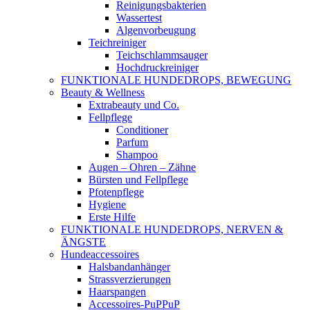
Reinigungsbakterien
Wassertest
Algenvorbeugung
Teichreiniger
Teichschlammsauger
Hochdruckreiniger
FUNKTIONALE HUNDEDROPS, BEWEGUNG
Beauty & Wellness
Extrabeauty und Co.
Fellpflege
Conditioner
Parfum
Shampoo
Augen – Ohren – Zähne
Bürsten und Fellpflege
Pfotenpflege
Hygiene
Erste Hilfe
FUNKTIONALE HUNDEDROPS, NERVEN &
ÄNGSTE
Hundeaccessoires
Halsbandanhänger
Strassverzierungen
Haarspangen
Accessoires-PuPPuP