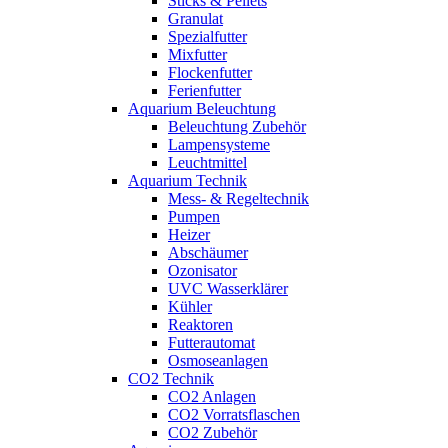
Sticks & Pellets
Granulat
Spezialfutter
Mixfutter
Flockenfutter
Ferienfutter
Aquarium Beleuchtung
Beleuchtung Zubehör
Lampensysteme
Leuchtmittel
Aquarium Technik
Mess- & Regeltechnik
Pumpen
Heizer
Abschäumer
Ozonisator
UVC Wasserklärer
Kühler
Reaktoren
Futterautomat
Osmoseanlagen
CO2 Technik
CO2 Anlagen
CO2 Vorratsflaschen
CO2 Zubehör