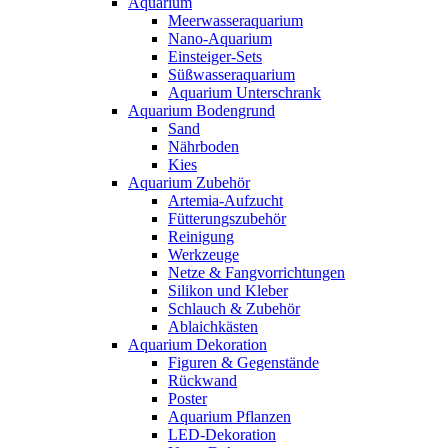
Aquarium
Meerwasseraquarium
Nano-Aquarium
Einsteiger-Sets
Süßwasseraquarium
Aquarium Unterschrank
Aquarium Bodengrund
Sand
Nährboden
Kies
Aquarium Zubehör
Artemia-Aufzucht
Fütterungszubehör
Reinigung
Werkzeuge
Netze & Fangvorrichtungen
Silikon und Kleber
Schlauch & Zubehör
Ablaichkästen
Aquarium Dekoration
Figuren & Gegenstände
Rückwand
Poster
Aquarium Pflanzen
LED-Dekoration