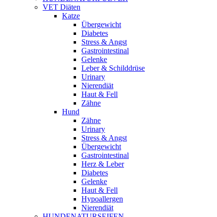
VET Diäten
Katze
Übergewicht
Diabetes
Stress & Angst
Gastrointestinal
Gelenke
Leber & Schilddrüse
Urinary
Nierendiät
Haut & Fell
Zähne
Hund
Zähne
Urinary
Stress & Angst
Übergewicht
Gastrointestinal
Herz & Leber
Diabetes
Gelenke
Haut & Fell
Hypoallergen
Nierendiät
HUNDENATURSEIFEN