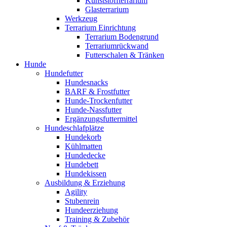
Kunststoffterrarium
Glasterrarium
Werkzeug
Terrarium Einrichtung
Terrarium Bodengrund
Terrariumrückwand
Futterschalen & Tränken
Hunde
Hundefutter
Hundesnacks
BARF & Frostfutter
Hunde-Trockenfutter
Hunde-Nassfutter
Ergänzungsfuttermittel
Hundeschlafplätze
Hundekorb
Kühlmatten
Hundedecke
Hundebett
Hundekissen
Ausbildung & Erziehung
Agility
Stubenrein
Hundeerziehung
Training & Zubehör