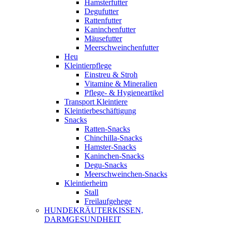
Hamsterfutter
Degufutter
Rattenfutter
Kaninchenfutter
Mäusefutter
Meerschweinchenfutter
Heu
Kleintierpflege
Einstreu & Stroh
Vitamine & Mineralien
Pflege- & Hygieneartikel
Transport Kleintiere
Kleintierbeschäftigung
Snacks
Ratten-Snacks
Chinchilla-Snacks
Hamster-Snacks
Kaninchen-Snacks
Degu-Snacks
Meerschweinchen-Snacks
Kleintierheim
Stall
Freilaufgehege
HUNDEKRÄUTERKISSEN,
DARMGESUNDHEIT