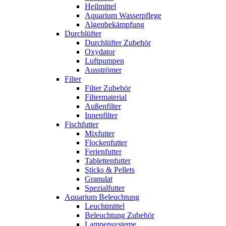
Heilmittel
Aquarium Wasserpflege
Algenbekämpfung
Durchlüfter
Durchlüfter Zubehör
Oxydator
Luftpumpen
Ausströmer
Filter
Filter Zubehör
Filtermaterial
Außenfilter
Innenfilter
Fischfutter
Mixfutter
Flockenfutter
Ferienfutter
Tablettenfutter
Sticks & Pellets
Granulat
Spezialfutter
Aquarium Beleuchtung
Leuchtmittel
Beleuchtung Zubehör
Lampensysteme