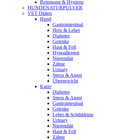
Reinigung & Hygiene
HUNDENATURPULVER
VET Diäten
Hund
Gastrointestinal
Herz & Leber
Diabetes
Gelenke
Haut & Fell
Hypoallergen
Nierendiät
Zähne
Urinary
Stress & Angst
Übergewicht
Katze
Diabetes
Stress & Angst
Gastrointestinal
Gelenke
Leber & Schilddrüse
Urinary
Nierendiät
Haut & Fell
Zähne