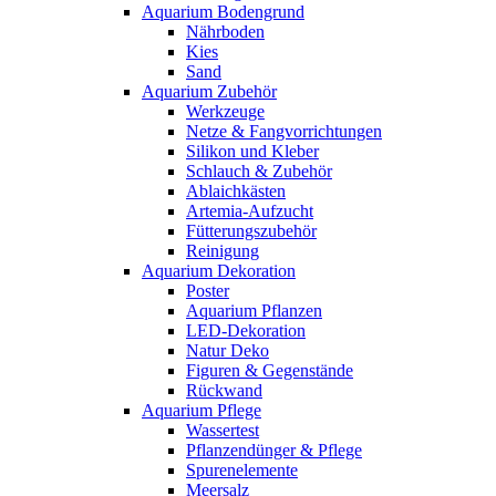
Aquarium Bodengrund
Nährboden
Kies
Sand
Aquarium Zubehör
Werkzeuge
Netze & Fangvorrichtungen
Silikon und Kleber
Schlauch & Zubehör
Ablaichkästen
Artemia-Aufzucht
Fütterungszubehör
Reinigung
Aquarium Dekoration
Poster
Aquarium Pflanzen
LED-Dekoration
Natur Deko
Figuren & Gegenstände
Rückwand
Aquarium Pflege
Wassertest
Pflanzendünger & Pflege
Spurenelemente
Meersalz