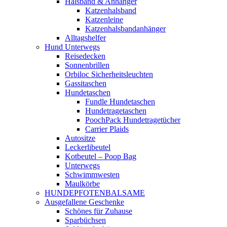
Halsband & Anhänger
Katzenhalsband
Katzenleine
Katzenhalsbandanhänger
Alltagshelfer
Hund Unterwegs
Reisedecken
Sonnenbrillen
Orbiloc Sicherheitsleuchten
Gassitaschen
Hundetaschen
Fundle Hundetaschen
Hundetragetaschen
PoochPack Hundetragetücher
Carrier Plaids
Autositze
Leckerlibeutel
Kotbeutel – Poop Bag
Unterwegs
Schwimmwesten
Maulkörbe
HUNDEPFOTENBALSAME
Ausgefallene Geschenke
Schönes für Zuhause
Sparbüchsen