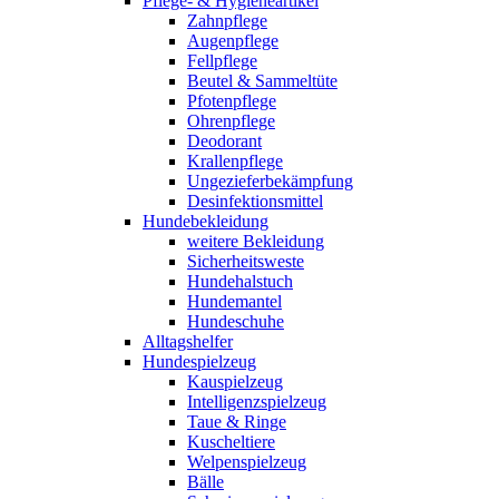
Pflege- & Hygieneartikel
Zahnpflege
Augenpflege
Fellpflege
Beutel & Sammeltüte
Pfotenpflege
Ohrenpflege
Deodorant
Krallenpflege
Ungezieferbekämpfung
Desinfektionsmittel
Hundebekleidung
weitere Bekleidung
Sicherheitsweste
Hundehalstuch
Hundemantel
Hundeschuhe
Alltagshelfer
Hundespielzeug
Kauspielzeug
Intelligenzspielzeug
Taue & Ringe
Kuscheltiere
Welpenspielzeug
Bälle