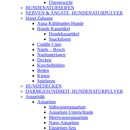
Übergewicht
HUNDENATURSEIFEN
NERVEN & ÄNGSTE, HUNDENATURPULVER
Hund Zuhause
Aqua Kühlmatten Hunde
Hunde Kauartikel
Hundekauartikel
Snackdosen
Cuddle Cups
Näpfe – Bowls
Napfunterlagen
Decken
Kuschelhöhlen
Betten
Kissen
Spielzeug
HUNDEDECKEN
DARMGESUNDHEIT, HUNDENATURPULVER
Aquaristik
Aquarium
Süßwasseraquarium
Aquarium Unterschrank
Meerwasseraquarium
Nano-Aquarium
Einsteiger-Sets