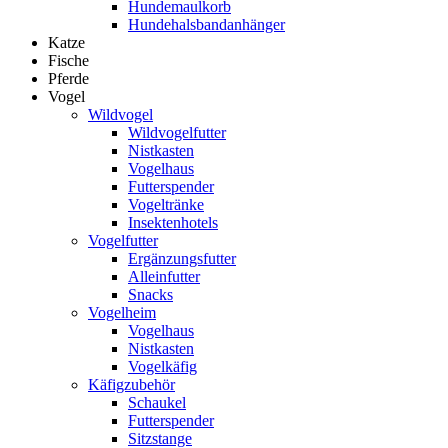
Hundemaulkorb
Hundehalsbandanhänger
Katze
Fische
Pferde
Vogel
Wildvogel
Wildvogelfutter
Nistkasten
Vogelhaus
Futterspender
Vogeltränke
Insektenhotels
Vogelfutter
Ergänzungsfutter
Alleinfutter
Snacks
Vogelheim
Vogelhaus
Nistkasten
Vogelkäfig
Käfigzubehör
Schaukel
Futterspender
Sitzstange