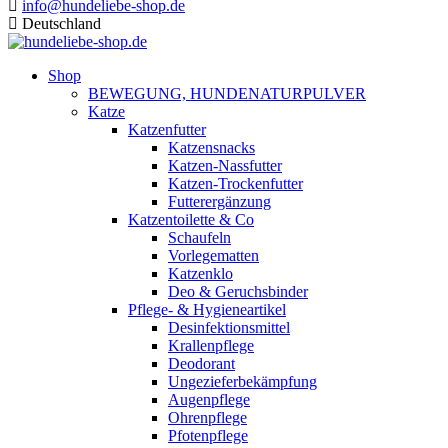
info@hundeliebe-shop.de
Deutschland
Shop
BEWEGUNG, HUNDENATURPULVER
Katze
Katzenfutter
Katzensnacks
Katzen-Nassfutter
Katzen-Trockenfutter
Futterergänzung
Katzentoilette & Co
Schaufeln
Vorlegematten
Katzenklo
Deo & Geruchsbinder
Pflege- & Hygieneartikel
Desinfektionsmittel
Krallenpflege
Deodorant
Ungezieferbekämpfung
Augenpflege
Ohrenpflege
Pfotenpflege