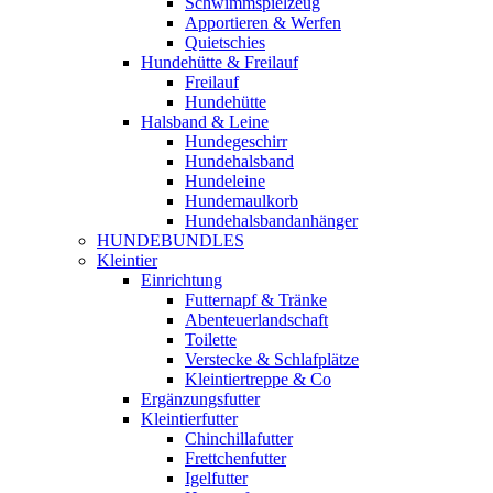
Schwimmspielzeug
Apportieren & Werfen
Quietschies
Hundehütte & Freilauf
Freilauf
Hundehütte
Halsband & Leine
Hundegeschirr
Hundehalsband
Hundeleine
Hundemaulkorb
Hundehalsbandanhänger
HUNDEBUNDLES
Kleintier
Einrichtung
Futternapf & Tränke
Abenteuerlandschaft
Toilette
Verstecke & Schlafplätze
Kleintiertreppe & Co
Ergänzungsfutter
Kleintierfutter
Chinchillafutter
Frettchenfutter
Igelfutter