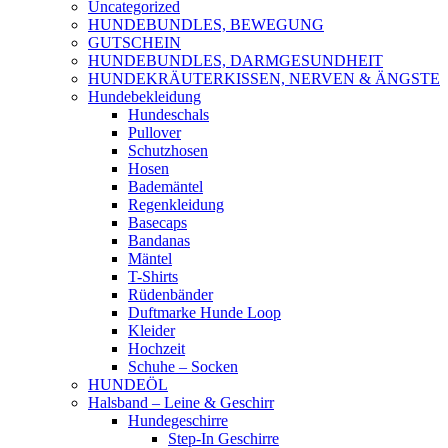
Uncategorized
HUNDEBUNDLES, BEWEGUNG
GUTSCHEIN
HUNDEBUNDLES, DARMGESUNDHEIT
HUNDEKRÄUTERKISSEN, NERVEN & ÄNGSTE
Hundebekleidung
Hundeschals
Pullover
Schutzhosen
Hosen
Bademäntel
Regenkleidung
Basecaps
Bandanas
Mäntel
T-Shirts
Rüdenbänder
Duftmarke Hunde Loop
Kleider
Hochzeit
Schuhe – Socken
HUNDEÖL
Halsband – Leine & Geschirr
Hundegeschirre
Step-In Geschirre