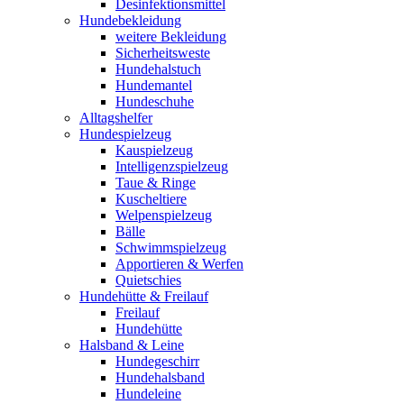
Desinfektionsmittel
Hundebekleidung
weitere Bekleidung
Sicherheitsweste
Hundehalstuch
Hundemantel
Hundeschuhe
Alltagshelfer
Hundespielzeug
Kauspielzeug
Intelligenzspielzeug
Taue & Ringe
Kuscheltiere
Welpenspielzeug
Bälle
Schwimmspielzeug
Apportieren & Werfen
Quietschies
Hundehütte & Freilauf
Freilauf
Hundehütte
Halsband & Leine
Hundegeschirr
Hundehalsband
Hundeleine