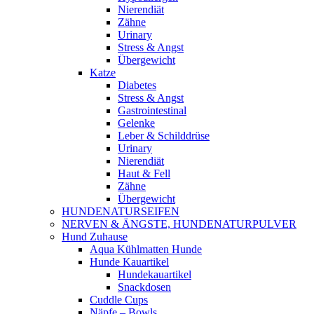
Nierendiät
Zähne
Urinary
Stress & Angst
Übergewicht
Katze
Diabetes
Stress & Angst
Gastrointestinal
Gelenke
Leber & Schilddrüse
Urinary
Nierendiät
Haut & Fell
Zähne
Übergewicht
HUNDENATURSEIFEN
NERVEN & ÄNGSTE, HUNDENATURPULVER
Hund Zuhause
Aqua Kühlmatten Hunde
Hunde Kauartikel
Hundekauartikel
Snackdosen
Cuddle Cups
Näpfe – Bowls