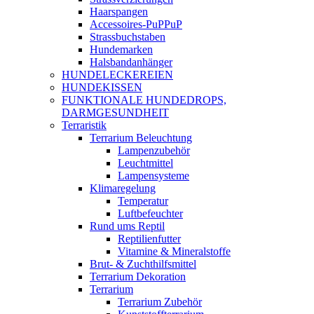
Haarspangen
Accessoires-PuPPuP
Strassbuchstaben
Hundemarken
Halsbandanhänger
HUNDELECKEREIEN
HUNDEKISSEN
FUNKTIONALE HUNDEDROPS,
DARMGESUNDHEIT
Terraristik
Terrarium Beleuchtung
Lampenzubehör
Leuchtmittel
Lampensysteme
Klimaregelung
Temperatur
Luftbefeuchter
Rund ums Reptil
Reptilienfutter
Vitamine & Mineralstoffe
Brut- & Zuchthilfsmittel
Terrarium Dekoration
Terrarium
Terrarium Zubehör