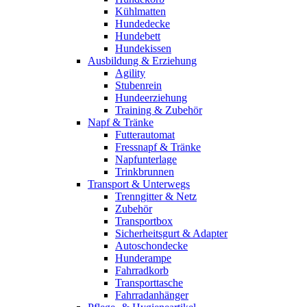
Kühlmatten
Hundedecke
Hundebett
Hundekissen
Ausbildung & Erziehung
Agility
Stubenrein
Hundeerziehung
Training & Zubehör
Napf & Tränke
Futterautomat
Fressnapf & Tränke
Napfunterlage
Trinkbrunnen
Transport & Unterwegs
Trenngitter & Netz
Zubehör
Transportbox
Sicherheitsgurt & Adapter
Autoschondecke
Hunderampe
Fahrradkorb
Transporttasche
Fahrradanhänger