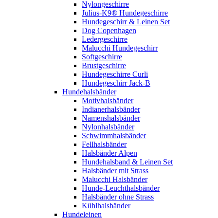
Nylongeschirre
Julius-K9® Hundegeschirre
Hundegeschirr & Leinen Set
Dog Copenhagen
Ledergeschirre
Malucchi Hundegeschirr
Softgeschirre
Brustgeschirre
Hundegeschirre Curli
Hundegeschirr Jack-B
Hundehalsbänder
Motivhalsbänder
Indianerhalsbänder
Namenshalsbänder
Nylonhalsbänder
Schwimmhalsbänder
Fellhalsbänder
Halsbänder Alpen
Hundehalsband & Leinen Set
Halsbänder mit Strass
Malucchi Halsbänder
Hunde-Leuchthalsbänder
Halsbänder ohne Strass
Kühlhalsbänder
Hundeleinen