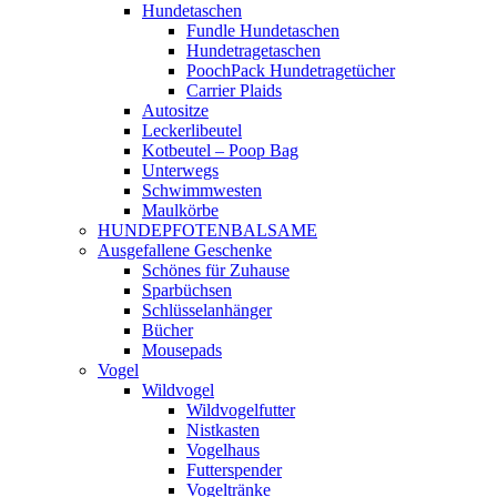
Hundetaschen
Fundle Hundetaschen
Hundetragetaschen
PoochPack Hundetragetücher
Carrier Plaids
Autositze
Leckerlibeutel
Kotbeutel – Poop Bag
Unterwegs
Schwimmwesten
Maulkörbe
HUNDEPFOTENBALSAME
Ausgefallene Geschenke
Schönes für Zuhause
Sparbüchsen
Schlüsselanhänger
Bücher
Mousepads
Vogel
Wildvogel
Wildvogelfutter
Nistkasten
Vogelhaus
Futterspender
Vogeltränke