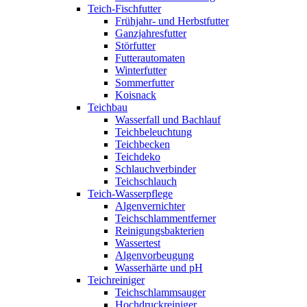
Teich-Fischfutter
Frühjahr- und Herbstfutter
Ganzjahresfutter
Störfutter
Futterautomaten
Winterfutter
Sommerfutter
Koisnack
Teichbau
Wasserfall und Bachlauf
Teichbeleuchtung
Teichbecken
Teichdeko
Schlauchverbinder
Teichschlauch
Teich-Wasserpflege
Algenvernichter
Teichschlammentferner
Reinigungsbakterien
Wassertest
Algenvorbeugung
Wasserhärte und pH
Teichreiniger
Teichschlammsauger
Hochdruckreiniger