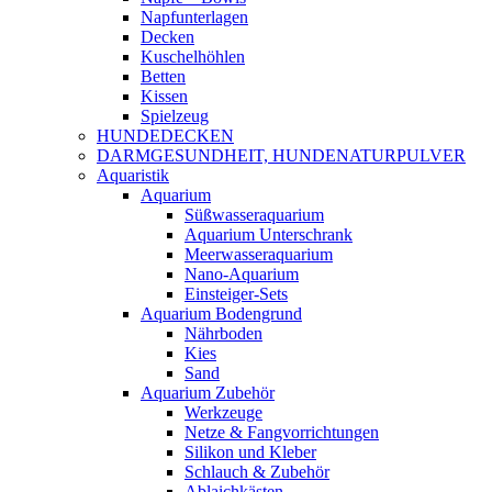
Napfunterlagen
Decken
Kuschelhöhlen
Betten
Kissen
Spielzeug
HUNDEDECKEN
DARMGESUNDHEIT, HUNDENATURPULVER
Aquaristik
Aquarium
Süßwasseraquarium
Aquarium Unterschrank
Meerwasseraquarium
Nano-Aquarium
Einsteiger-Sets
Aquarium Bodengrund
Nährboden
Kies
Sand
Aquarium Zubehör
Werkzeuge
Netze & Fangvorrichtungen
Silikon und Kleber
Schlauch & Zubehör
Ablaichkästen