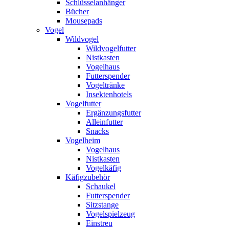
Schlüsselanhänger
Bücher
Mousepads
Vogel
Wildvogel
Wildvogelfutter
Nistkasten
Vogelhaus
Futterspender
Vogeltränke
Insektenhotels
Vogelfutter
Ergänzungsfutter
Alleinfutter
Snacks
Vogelheim
Vogelhaus
Nistkasten
Vogelkäfig
Käfigzubehör
Schaukel
Futterspender
Sitzstange
Vogelspielzeug
Einstreu