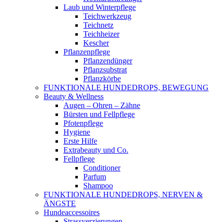
Laub und Winterpflege
Teichwerkzeug
Teichnetz
Teichheizer
Kescher
Pflanzenpflege
Pflanzendünger
Pflanzsubstrat
Pflanzkörbe
FUNKTIONALE HUNDEDROPS, BEWEGUNG
Beauty & Wellness
Augen – Ohren – Zähne
Bürsten und Fellpflege
Pfotenpflege
Hygiene
Erste Hilfe
Extrabeauty und Co.
Fellpflege
Conditioner
Parfum
Shampoo
FUNKTIONALE HUNDEDROPS, NERVEN &
ÄNGSTE
Hundeaccessoires
Strassverzierungen