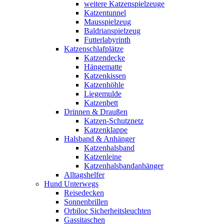
weitere Katzenspielzeuge
Katzentunnel
Mausspielzeug
Baldrianspielzeug
Futterlabyrinth
Katzenschlafplätze
Katzendecke
Hängematte
Katzenkissen
Katzenhöhle
Liegemulde
Katzenbett
Drinnen & Draußen
Katzen-Schutznetz
Katzenklappe
Halsband & Anhänger
Katzenhalsband
Katzenleine
Katzenhalsbandanhänger
Alltagshelfer
Hund Unterwegs
Reisedecken
Sonnenbrillen
Orbiloc Sicherheitsleuchten
Gassitaschen