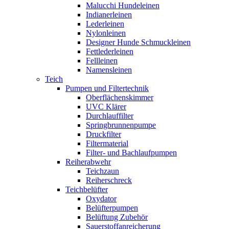
Malucchi Hundeleinen
Indianerleinen
Lederleinen
Nylonleinen
Designer Hunde Schmuckleinen
Fettlederleinen
Fellleinen
Namensleinen
Teich
Pumpen und Filtertechnik
Oberflächenskimmer
UVC Klärer
Durchlauffilter
Springbrunnenpumpe
Druckfilter
Filtermaterial
Filter- und Bachlaufpumpen
Reiherabwehr
Teichzaun
Reiherschreck
Teichbelüfter
Oxydator
Belüfterpumpen
Belüftung Zubehör
Sauerstoffanreicherung