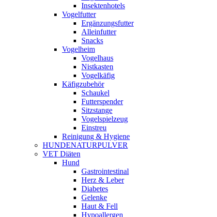
Insektenhotels
Vogelfutter
Ergänzungsfutter
Alleinfutter
Snacks
Vogelheim
Vogelhaus
Nistkasten
Vogelkäfig
Käfigzubehör
Schaukel
Futterspender
Sitzstange
Vogelspielzeug
Einstreu
Reinigung & Hygiene
HUNDENATURPULVER
VET Diäten
Hund
Gastrointestinal
Herz & Leber
Diabetes
Gelenke
Haut & Fell
Hypoallergen