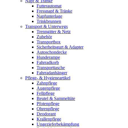
Napf & Tränke
Futterautomat
Fressnapf & Tränke
Napfunterlage
Trinkbrunnen
Transport & Unterwegs
Trenngitter & Netz
Zubehör
Transportbox
Sicherheitsgurt & Adapter
Autoschondecke
Hunderampe
Fahrradkorb
Transporttasche
Fahrradanhänger
Pflege- & Hygieneartikel
Zahnpflege
Augenpflege
Fellpflege
Beutel & Sammeltüte
Pfotenpflege
Ohrenpflege
Deodorant
Krallenpflege
Ungezieferbekämpfung