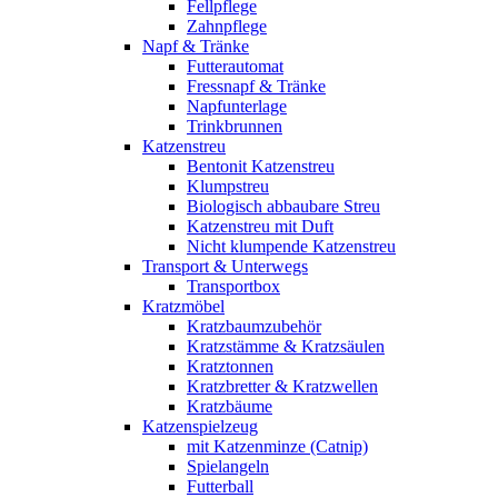
Fellpflege
Zahnpflege
Napf & Tränke
Futterautomat
Fressnapf & Tränke
Napfunterlage
Trinkbrunnen
Katzenstreu
Bentonit Katzenstreu
Klumpstreu
Biologisch abbaubare Streu
Katzenstreu mit Duft
Nicht klumpende Katzenstreu
Transport & Unterwegs
Transportbox
Kratzmöbel
Kratzbaumzubehör
Kratzstämme & Kratzsäulen
Kratztonnen
Kratzbretter & Kratzwellen
Kratzbäume
Katzenspielzeug
mit Katzenminze (Catnip)
Spielangeln
Futterball