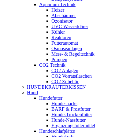
Aquarium Technik
Heizer
Abschäumer
Ozonisator
UVC Wasserklärer
Kühler
Reaktoren
Futterautomat
Osmoseanlagen
Mess- & Regeltechnik
Pumpen
CO2 Technik
CO2 Anlagen
CO2 Vorratsflaschen
CO2 Zubehör
HUNDEKRÄUTERKISSEN
Hund
Hundefutter
Hundesnacks
BARF & Frostfutter
Hunde-Trockenfutter
Hunde-Nassfutter
Ergänzungsfuttermittel
Hundeschlafplätze
Hundekorb