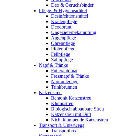
Deo & Geruchsbinder
Pflege- & Hygieneartikel
Desinfektionsmittel
Krallenpflege
Deodorant
Ungezieferbekämpfung
Augenpflege
Ohrenpflege
Pfotenpflege
Fellpflege
Zahnpflege
Napf & Tränke
Futterautomat
Fressnapf & Tränke
Napfunterlage
Trinkbrunnen
Katzenstreu
Bentonit Katzenstreu
Klumpstreu
Biologisch abbaubare Streu
Katzenstreu mit Duft
Nicht klumpende Katzenstreu
Transport & Unterwegs
Transportbox