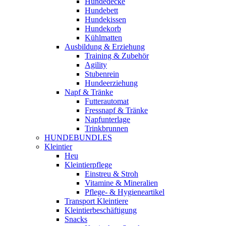
Hundedecke
Hundebett
Hundekissen
Hundekorb
Kühlmatten
Ausbildung & Erziehung
Training & Zubehör
Agility
Stubenrein
Hundeerziehung
Napf & Tränke
Futterautomat
Fressnapf & Tränke
Napfunterlage
Trinkbrunnen
HUNDEBUNDLES
Kleintier
Heu
Kleintierpflege
Einstreu & Stroh
Vitamine & Mineralien
Pflege- & Hygieneartikel
Transport Kleintiere
Kleintierbeschäftigung
Snacks