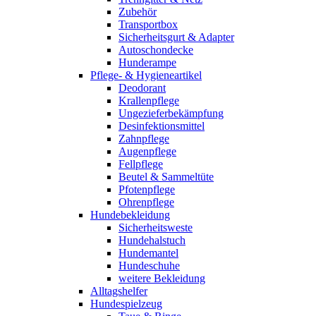
Zubehör
Transportbox
Sicherheitsgurt & Adapter
Autoschondecke
Hunderampe
Pflege- & Hygieneartikel
Deodorant
Krallenpflege
Ungezieferbekämpfung
Desinfektionsmittel
Zahnpflege
Augenpflege
Fellpflege
Beutel & Sammeltüte
Pfotenpflege
Ohrenpflege
Hundebekleidung
Sicherheitsweste
Hundehalstuch
Hundemantel
Hundeschuhe
weitere Bekleidung
Alltagshelfer
Hundespielzeug