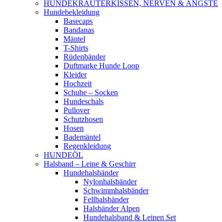
HUNDEKRÄUTERKISSEN, NERVEN & ÄNGSTE
Hundebekleidung
Basecaps
Bandanas
Mäntel
T-Shirts
Rüdenbänder
Duftmarke Hunde Loop
Kleider
Hochzeit
Schuhe – Socken
Hundeschals
Pullover
Schutzhosen
Hosen
Bademäntel
Regenkleidung
HUNDEÖL
Halsband – Leine & Geschirr
Hundehalsbänder
Nylonhalsbänder
Schwimmhalsbänder
Fellhalsbänder
Halsbänder Alpen
Hundehalsband & Leinen Set