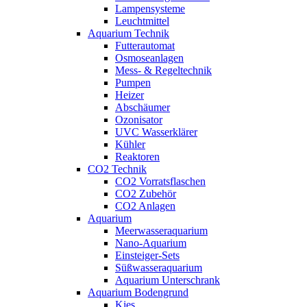
Lampensysteme
Leuchtmittel
Aquarium Technik
Futterautomat
Osmoseanlagen
Mess- & Regeltechnik
Pumpen
Heizer
Abschäumer
Ozonisator
UVC Wasserklärer
Kühler
Reaktoren
CO2 Technik
CO2 Vorratsflaschen
CO2 Zubehör
CO2 Anlagen
Aquarium
Meerwasseraquarium
Nano-Aquarium
Einsteiger-Sets
Süßwasseraquarium
Aquarium Unterschrank
Aquarium Bodengrund
Kies