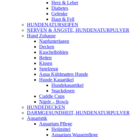
Herz & Leber
Diabetes
Gelenke
Haut & Fell
HUNDENATURSEIFEN
NERVEN & ÄNGSTE, HUNDENATURPULVER
Hund Zuhause
Napfunterlagen
Decken
Kuschelhöhlen
Betten
Kissen
Spielzeug
Aqua Kühlmatten Hunde
Hunde Kauartikel
Hundekauartikel
Snackdosen
Cuddle Cups
Näpfe – Bowls
HUNDEDECKEN
DARMGESUNDHEIT, HUNDENATURPULVER
Aquaristik
Aquarium Pflege
Heilmittel
Aquarium Wasserpflege