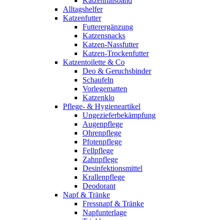
Katzenhalsband
Alltagshelfer
Katzenfutter
Futterergänzung
Katzensnacks
Katzen-Nassfutter
Katzen-Trockenfutter
Katzentoilette & Co
Deo & Geruchsbinder
Schaufeln
Vorlegematten
Katzenklo
Pflege- & Hygieneartikel
Ungezieferbekämpfung
Augenpflege
Ohrenpflege
Pfotenpflege
Fellpflege
Zahnpflege
Desinfektionsmittel
Krallenpflege
Deodorant
Napf & Tränke
Fressnapf & Tränke
Napfunterlage