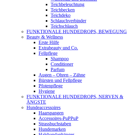
Teichbeleuchtung
Teichbecken
Teichdeko
Schlauchverbinder
Teichschlauch
FUNKTIONALE HUNDEDROPS, BEWEGUNG
Beauty & Wellness
Erste Hilfe
Extrabeauty und Co.
Fellpflege
Shampoo
Conditioner
Parfum
Augen – Ohren – Zähne
Bürsten und Fellpflege
Pfotenpflege
Hygiene
FUNKTIONALE HUNDEDROPS, NERVEN &
ÄNGSTE
Hundeaccessoires
Haarspangen
Accessoires-PuPPuP
Strassbuchstaben
Hundemarken
Halsbandanhänger