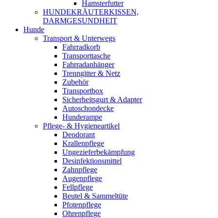
Hamsterfutter
HUNDEKRÄUTERKISSEN,
DARMGESUNDHEIT
Hunde
Transport & Unterwegs
Fahrradkorb
Transporttasche
Fahrradanhänger
Trenngitter & Netz
Zubehör
Transportbox
Sicherheitsgurt & Adapter
Autoschondecke
Hunderampe
Pflege- & Hygieneartikel
Deodorant
Krallenpflege
Ungezieferbekämpfung
Desinfektionsmittel
Zahnpflege
Augenpflege
Fellpflege
Beutel & Sammeltüte
Pfotenpflege
Ohrenpflege