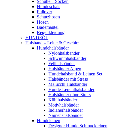
Schuhe – Socken
Hundeschals
Pullover
Schutzhosen
Hosen
Bademäntel
Regenkleidung
HUNDEÖL
Halsband – Leine & Geschirr
Hundehalsbänder
Nylonhalsbänder
Schwimmhalsbänder
Fellhalsbänder
Halsbänder Alpen
Hundehalsband & Leinen Set
Halsbänder mit Strass
Malucchi Halsbänder
Hunde-Leuchthalsbänder
Halsbänder ohne Strass
Kühlhalsbänder
Motivhalsbänder
Indianerhalsbänder
Namenshalsbänder
Hundeleinen
Designer Hunde Schmuckleinen