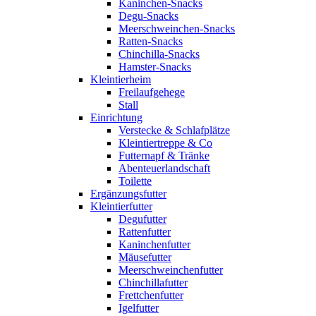
Kaninchen-Snacks
Degu-Snacks
Meerschweinchen-Snacks
Ratten-Snacks
Chinchilla-Snacks
Hamster-Snacks
Kleintierheim
Freilaufgehege
Stall
Einrichtung
Verstecke & Schlafplätze
Kleintiertreppe & Co
Futternapf & Tränke
Abenteuerlandschaft
Toilette
Ergänzungsfutter
Kleintierfutter
Degufutter
Rattenfutter
Kaninchenfutter
Mäusefutter
Meerschweinchenfutter
Chinchillafutter
Frettchenfutter
Igelfutter