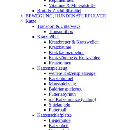
Reptilienfutter
Vitamine & Mineralstoffe
Brut- & Zuchthilfsmittel
BEWEGUNG, HUNDENATURPULVER
Katze
Transport & Unterwegs
Transportbox
Kratzmöbel
Kratzbretter & Kratzwellen
Kratzbäume
Kratzbaumzubehör
Kratzstämme & Kratzsäulen
Kratztonnen
Katzenspielzeug
weitere Katzenspielzeuge
Katzentunnel
Mausspielzeug
Baldrianspielzeug
Futterlabyrinth
mit Katzenminze (Catnip)
Spielangeln
Futterball
Katzenschlafplätze
Liegemulde
Katzenbett