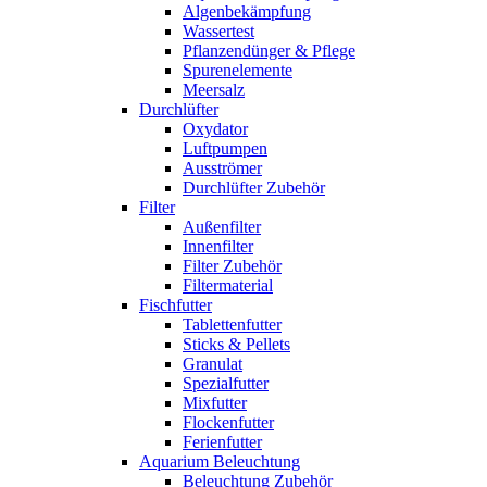
Algenbekämpfung
Wassertest
Pflanzendünger & Pflege
Spurenelemente
Meersalz
Durchlüfter
Oxydator
Luftpumpen
Ausströmer
Durchlüfter Zubehör
Filter
Außenfilter
Innenfilter
Filter Zubehör
Filtermaterial
Fischfutter
Tablettenfutter
Sticks & Pellets
Granulat
Spezialfutter
Mixfutter
Flockenfutter
Ferienfutter
Aquarium Beleuchtung
Beleuchtung Zubehör