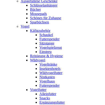
Ausgefallene Geschenke
Schlüsselanhänger
Bücher
Mousepads
Schönes für Zuhause
Sparbüchsen
Vogel
Käfigzubehör
Schaukel
Futterspender
Sitzstange
Vogelspielzeug
Einstreu
Reinigung & Hygiene
Wildvogel
Vogeltränke
Insektenhotels
Wildvogelfutter
Nistkasten
Vogelhaus
Futterspender
Vogelfutter
Alleinfutter
Snacks
Ergänzungsfutter