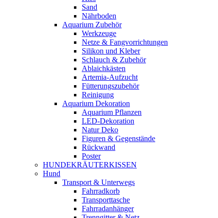
Sand
Nährboden
Aquarium Zubehör
Werkzeuge
Netze & Fangvorrichtungen
Silikon und Kleber
Schlauch & Zubehör
Ablaichkästen
Artemia-Aufzucht
Fütterungszubehör
Reinigung
Aquarium Dekoration
Aquarium Pflanzen
LED-Dekoration
Natur Deko
Figuren & Gegenstände
Rückwand
Poster
HUNDEKRÄUTERKISSEN
Hund
Transport & Unterwegs
Fahrradkorb
Transporttasche
Fahrradanhänger
Trenngitter & Netz