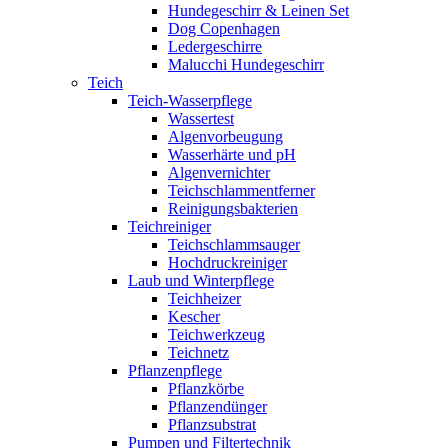
Hundegeschirr & Leinen Set
Dog Copenhagen
Ledergeschirre
Malucchi Hundegeschirr
Teich
Teich-Wasserpflege
Wassertest
Algenvorbeugung
Wasserhärte und pH
Algenvernichter
Teichschlammentferner
Reinigungsbakterien
Teichreiniger
Teichschlammsauger
Hochdruckreiniger
Laub und Winterpflege
Teichheizer
Kescher
Teichwerkzeug
Teichnetz
Pflanzenpflege
Pflanzkörbe
Pflanzendünger
Pflanzsubstrat
Pumpen und Filtertechnik