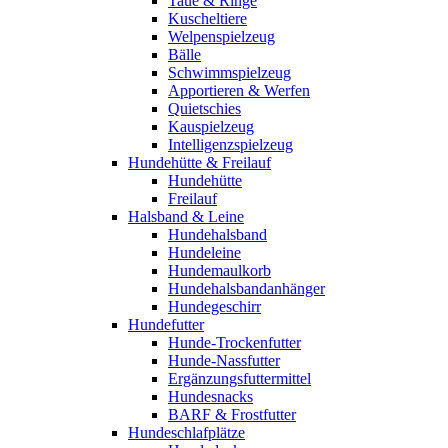
Taue & Ringe
Kuscheltiere
Welpenspielzeug
Bälle
Schwimmspielzeug
Apportieren & Werfen
Quietschies
Kauspielzeug
Intelligenzspielzeug
Hundehütte & Freilauf
Hundehütte
Freilauf
Halsband & Leine
Hundehalsband
Hundeleine
Hundemaulkorb
Hundehalsbandanhänger
Hundegeschirr
Hundefutter
Hunde-Trockenfutter
Hunde-Nassfutter
Ergänzungsfuttermittel
Hundesnacks
BARF & Frostfutter
Hundeschlafplätze