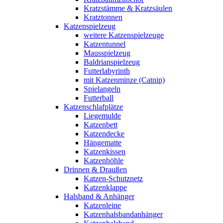
Kratzstämme & Kratzsäulen
Kratztonnen
Katzenspielzeug
weitere Katzenspielzeuge
Katzentunnel
Mausspielzeug
Baldrianspielzeug
Futterlabyrinth
mit Katzenminze (Catnip)
Spielangeln
Futterball
Katzenschlafplätze
Liegemulde
Katzenbett
Katzendecke
Hängematte
Katzenkissen
Katzenhöhle
Drinnen & Draußen
Katzen-Schutznetz
Katzenklappe
Halsband & Anhänger
Katzenleine
Katzenhalsbandanhänger