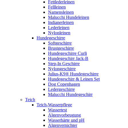
Fettlederleinen
Fellleinen
Namensleinen
Malucchi Hundeleinen
Indianerleinen
Lederleinen
Nylonleinen
Hundegeschirre
Softgeschirre
Brustgeschirre
Hundegeschirre Curli
Hundegeschirr Jack-B
Step-In Geschirre
Nylongeschirre
Julius-K9® Hundegeschirre
Hundegeschirr & Leinen Set
Dog Copenhagen
Ledergeschirre
Malucchi Hundegeschirr
Teich
Teich-Wasserpflege
Wassertest
Algenvorbeugung
Wasserhärte und pH
Algenvernichter