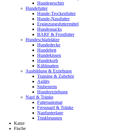
Hundegeschirr
Hundefutter
Hunde-Trockenfutter
Hunde-Nassfutter
Ergänzungsfuttermittel
Hundesnacks
BARF & Frostfutter
Hundeschlafplätze
Hundedecke
Hundebett
Hundekissen
Hundekorb
Kühlmatten
Ausbildung & Erziehung
Training & Zubehör
Agility
Stubenrein
Hundeerziehung
Napf & Tränke
Futterautomat
Fressnapf & Tränke
Napfunterlage
Trinkbrunnen
Katze
Fische