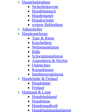
Hundebekleidung
Sicherheitsweste
Hundehalstuch
Hundemantel
Hundeschuhe
weitere Bekleidung
Alltagshelfer
Hundespielzeug
Taue & Ringe
Kuscheltiere
Welpenspielzeug
Bälle
Schwimmspielzeug
Apportieren & Werfen
Quietschies
Kauspielzeug
Intelligenzspielzeug
Hundehütte & Freilauf
Hundehütte
Freilauf
Halsband & Leine
Hundehalsband
Hundeleine
Hundemaulkorb
Hundehalsbandanhänger