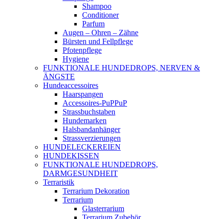
Shampoo
Conditioner
Parfum
Augen – Ohren – Zähne
Bürsten und Fellpflege
Pfotenpflege
Hygiene
FUNKTIONALE HUNDEDROPS, NERVEN &
ÄNGSTE
Hundeaccessoires
Haarspangen
Accessoires-PuPPuP
Strassbuchstaben
Hundemarken
Halsbandanhänger
Strassverzierungen
HUNDELECKEREIEN
HUNDEKISSEN
FUNKTIONALE HUNDEDROPS,
DARMGESUNDHEIT
Terraristik
Terrarium Dekoration
Terrarium
Glasterrarium
Terrarium Zubehör