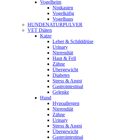
Vogelheim
Nistkasten
Vogelkäfig
Vogelhaus
HUNDENATURPULVER
VET Diäten
Katze
Leber & Schilddrüse
Urinary
Nierendiät
Haut & Fell
Zähne
Übergewicht
Diabetes
Stress & Angst
Gastrointestinal
Gelenke
Hund
Hypoallergen
Nierendiät
Zähne
Urinary
Stress & Angst
Übergewicht
Gastrointestinal