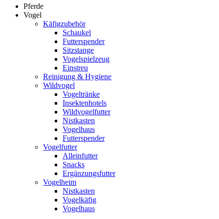
Pferde
Vogel
Käfigzubehör
Schaukel
Futterspender
Sitzstange
Vogelspielzeug
Einstreu
Reinigung & Hygiene
Wildvogel
Vogeltränke
Insektenhotels
Wildvogelfutter
Nistkasten
Vogelhaus
Futterspender
Vogelfutter
Alleinfutter
Snacks
Ergänzungsfutter
Vogelheim
Nistkasten
Vogelkäfig
Vogelhaus