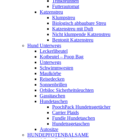
Trinkbrunnen
Futterautomat
Katzenstreu
Klumpstreu
Biologisch abbaubare Streu
Katzenstreu mit Duft
Nicht klumpende Katzenstreu
Bentonit Katzenstreu
Hund Unterwegs
Leckerlibeutel
Kotbeutel – Poop Bag
Unterwegs
Schwimmwesten
Maulkörbe
Reisedecken
Sonnenbrillen
Orbiloc Sicherheitsleuchten
Gassitaschen
Hundetaschen
PoochPack Hundetragetücher
Carrier Plaids
Fundle Hundetaschen
Hundetragetaschen
Autositze
HUNDEPFOTENBALSAME