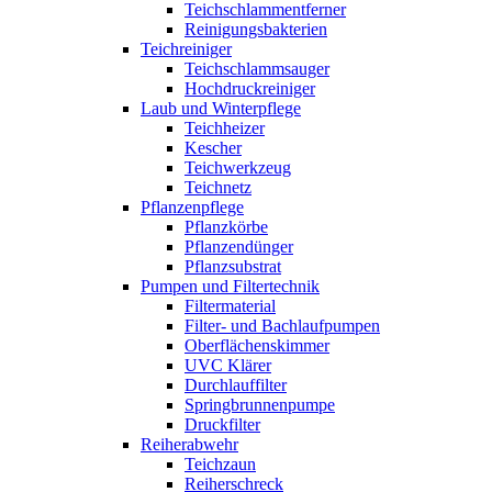
Teichschlammentferner
Reinigungsbakterien
Teichreiniger
Teichschlammsauger
Hochdruckreiniger
Laub und Winterpflege
Teichheizer
Kescher
Teichwerkzeug
Teichnetz
Pflanzenpflege
Pflanzkörbe
Pflanzendünger
Pflanzsubstrat
Pumpen und Filtertechnik
Filtermaterial
Filter- und Bachlaufpumpen
Oberflächenskimmer
UVC Klärer
Durchlauffilter
Springbrunnenpumpe
Druckfilter
Reiherabwehr
Teichzaun
Reiherschreck