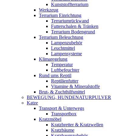
Kunststoffterrarium
Werkzeug
Terrarium Einrichtung
Terrariumrückwand
Futterschalen & Tränken
Terrarium Bodengrund
Terrarium Beleuchtung
Lampenzubehör
Leuchtmittel
Lampensysteme
Klimaregelung
Temperatur
Luftbefeuchter
Rund ums Reptil
Reptilienfutter
Vitamine & Mineralstoffe
Brut- & Zuchthilfsmittel
BEWEGUNG, HUNDENATURPULVER
Katze
Transport & Unterwegs
Transportbox
Kratzmöbel
Kratzbretter & Kratzwellen
Kratzbäume
Kratzbaumzubehör