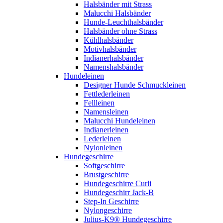
Halsbänder mit Strass
Malucchi Halsbänder
Hunde-Leuchthalsbänder
Halsbänder ohne Strass
Kühlhalsbänder
Motivhalsbänder
Indianerhalsbänder
Namenshalsbänder
Hundeleinen
Designer Hunde Schmuckleinen
Fettlederleinen
Fellleinen
Namensleinen
Malucchi Hundeleinen
Indianerleinen
Lederleinen
Nylonleinen
Hundegeschirre
Softgeschirre
Brustgeschirre
Hundegeschirre Curli
Hundegeschirr Jack-B
Step-In Geschirre
Nylongeschirre
Julius-K9® Hundegeschirre