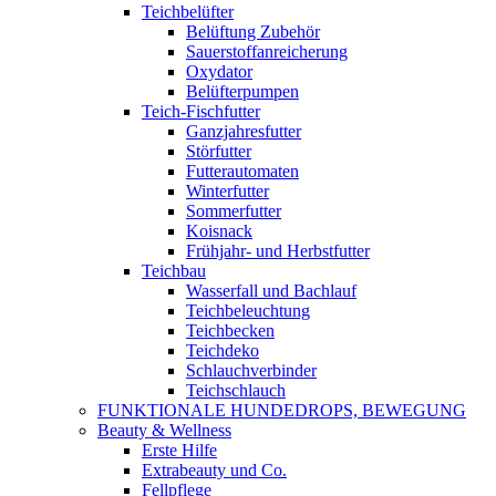
Teichbelüfter
Belüftung Zubehör
Sauerstoffanreicherung
Oxydator
Belüfterpumpen
Teich-Fischfutter
Ganzjahresfutter
Störfutter
Futterautomaten
Winterfutter
Sommerfutter
Koisnack
Frühjahr- und Herbstfutter
Teichbau
Wasserfall und Bachlauf
Teichbeleuchtung
Teichbecken
Teichdeko
Schlauchverbinder
Teichschlauch
FUNKTIONALE HUNDEDROPS, BEWEGUNG
Beauty & Wellness
Erste Hilfe
Extrabeauty und Co.
Fellpflege