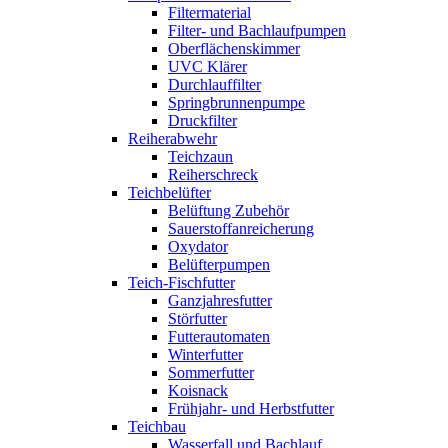
Filtermaterial
Filter- und Bachlaufpumpen
Oberflächenskimmer
UVC Klärer
Durchlauffilter
Springbrunnenpumpe
Druckfilter
Reiherabwehr
Teichzaun
Reiherschreck
Teichbelüfter
Belüftung Zubehör
Sauerstoffanreicherung
Oxydator
Belüfterpumpen
Teich-Fischfutter
Ganzjahresfutter
Störfutter
Futterautomaten
Winterfutter
Sommerfutter
Koisnack
Frühjahr- und Herbstfutter
Teichbau
Wasserfall und Bachlauf