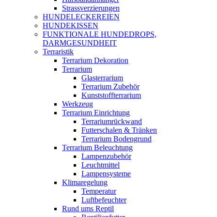
Strassverzierungen
HUNDELECKEREIEN
HUNDEKISSEN
FUNKTIONALE HUNDEDROPS,
DARMGESUNDHEIT
Terraristik
Terrarium Dekoration
Terrarium
Glasterrarium
Terrarium Zubehör
Kunststoffterrarium
Werkzeug
Terrarium Einrichtung
Terrariumrückwand
Futterschalen & Tränken
Terrarium Bodengrund
Terrarium Beleuchtung
Lampenzubehör
Leuchtmittel
Lampensysteme
Klimaregelung
Temperatur
Luftbefeuchter
Rund ums Reptil