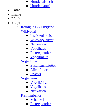
Hundehalstuch
Hundemantel
Katze
Fische
Pferde
Vogel
Reinigung & Hygiene
Wildvogel
Insektenhotels
Wildvogelfutter
Nistkasten
Vogelhaus
Futterspender
Vogeltränke
Vogelfutter
Ergänzungsfutter
Alleinfutter
Snacks
Vogelheim
Vogelkäfig
Vogelhaus
Nistkasten
Käfigzubehör
Schaukel
Futterspender