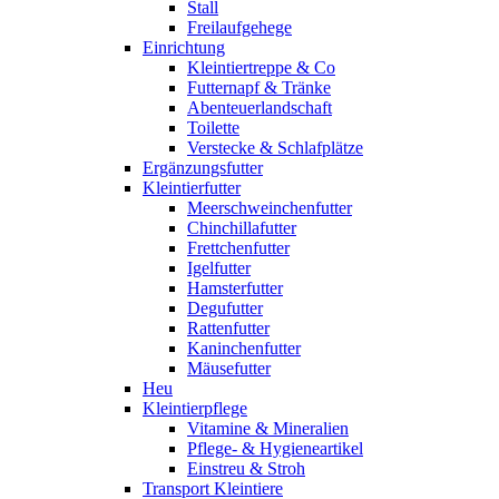
Stall
Freilaufgehege
Einrichtung
Kleintiertreppe & Co
Futternapf & Tränke
Abenteuerlandschaft
Toilette
Verstecke & Schlafplätze
Ergänzungsfutter
Kleintierfutter
Meerschweinchenfutter
Chinchillafutter
Frettchenfutter
Igelfutter
Hamsterfutter
Degufutter
Rattenfutter
Kaninchenfutter
Mäusefutter
Heu
Kleintierpflege
Vitamine & Mineralien
Pflege- & Hygieneartikel
Einstreu & Stroh
Transport Kleintiere