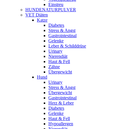
Einstreu
HUNDENATURPULVER
VET Diäten
Katze
Diabetes
Stress & Angst
Gastrointestinal
Gelenke
Leber & Schilddrüse
Urinary
Nierendiät
Haut & Fell
Zähne
Übergewicht
Hund
Urinary
Stress & Angst
Übergewicht
Gastrointestinal
Herz & Leber
Diabetes
Gelenke
Haut & Fell
Hypoallergen
Nierendiät