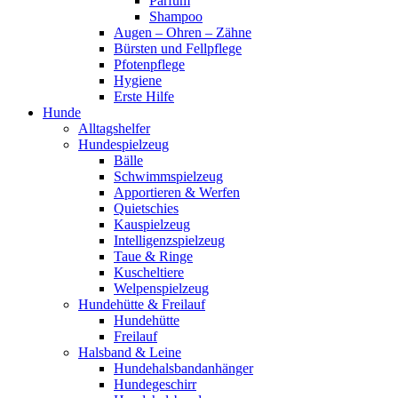
Parfum
Shampoo
Augen – Ohren – Zähne
Bürsten und Fellpflege
Pfotenpflege
Hygiene
Erste Hilfe
Hunde
Alltagshelfer
Hundespielzeug
Bälle
Schwimmspielzeug
Apportieren & Werfen
Quietschies
Kauspielzeug
Intelligenzspielzeug
Taue & Ringe
Kuscheltiere
Welpenspielzeug
Hundehütte & Freilauf
Hundehütte
Freilauf
Halsband & Leine
Hundehalsbandanhänger
Hundegeschirr