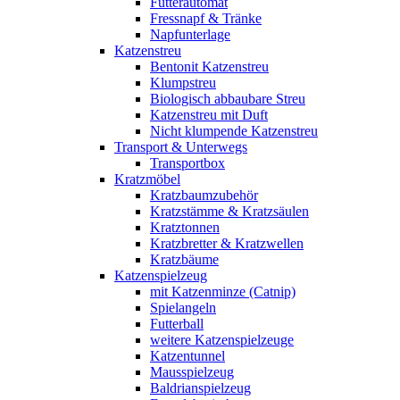
Futterautomat
Fressnapf & Tränke
Napfunterlage
Katzenstreu
Bentonit Katzenstreu
Klumpstreu
Biologisch abbaubare Streu
Katzenstreu mit Duft
Nicht klumpende Katzenstreu
Transport & Unterwegs
Transportbox
Kratzmöbel
Kratzbaumzubehör
Kratzstämme & Kratzsäulen
Kratztonnen
Kratzbretter & Kratzwellen
Kratzbäume
Katzenspielzeug
mit Katzenminze (Catnip)
Spielangeln
Futterball
weitere Katzenspielzeuge
Katzentunnel
Mausspielzeug
Baldrianspielzeug