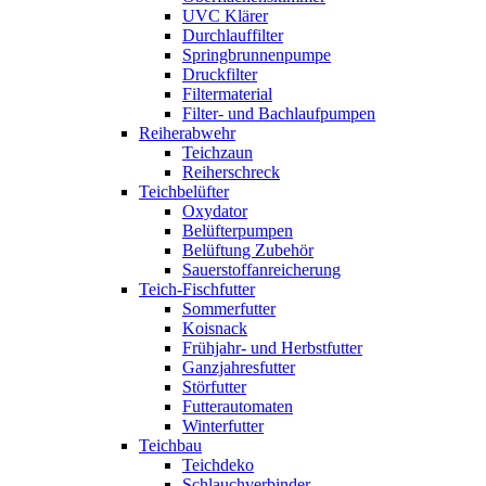
UVC Klärer
Durchlauffilter
Springbrunnenpumpe
Druckfilter
Filtermaterial
Filter- und Bachlaufpumpen
Reiherabwehr
Teichzaun
Reiherschreck
Teichbelüfter
Oxydator
Belüfterpumpen
Belüftung Zubehör
Sauerstoffanreicherung
Teich-Fischfutter
Sommerfutter
Koisnack
Frühjahr- und Herbstfutter
Ganzjahresfutter
Störfutter
Futterautomaten
Winterfutter
Teichbau
Teichdeko
Schlauchverbinder