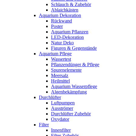
Schlauch & Zubehör
Ablaichkästen
Aquarium Dekoration
Rückwand
Poster
Aquarium Pflanzen
LED-Dekoration
Natur Deko
Figuren & Gegenstände
Aquarium Pflege
Wassertest
Pflanzendünger & Pflege
Spurenelemente
Meersalz
Heilmittel
Aquarium Wasserpflege
Algenbekämpfung
Durchlüfter
Luftpumpen
Ausströmer
Durchlüfter Zubehör
Oxydator
Filter
Innenfilter
Filter Zubehör