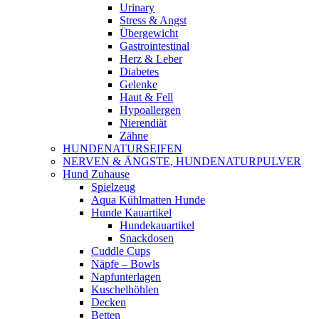
Urinary
Stress & Angst
Übergewicht
Gastrointestinal
Herz & Leber
Diabetes
Gelenke
Haut & Fell
Hypoallergen
Nierendiät
Zähne
HUNDENATURSEIFEN
NERVEN & ÄNGSTE, HUNDENATURPULVER
Hund Zuhause
Spielzeug
Aqua Kühlmatten Hunde
Hunde Kauartikel
Hundekauartikel
Snackdosen
Cuddle Cups
Näpfe – Bowls
Napfunterlagen
Kuschelhöhlen
Decken
Betten