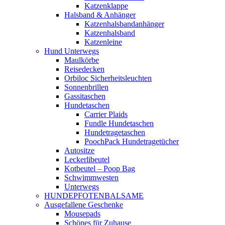
Katzenklappe
Halsband & Anhänger
Katzenhalsbandanhänger
Katzenhalsband
Katzenleine
Hund Unterwegs
Maulkörbe
Reisedecken
Orbiloc Sicherheitsleuchten
Sonnenbrillen
Gassitaschen
Hundetaschen
Carrier Plaids
Fundle Hundetaschen
Hundetragetaschen
PoochPack Hundetragetücher
Autositze
Leckerlibeutel
Kotbeutel – Poop Bag
Schwimmwesten
Unterwegs
HUNDEPFOTENBALSAME
Ausgefallene Geschenke
Mousepads
Schönes für Zuhause