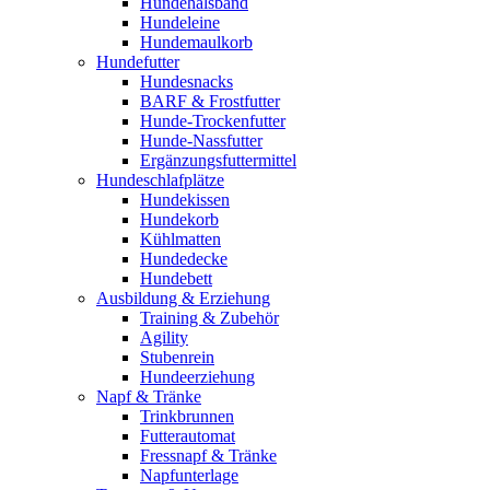
Hundehalsband
Hundeleine
Hundemaulkorb
Hundefutter
Hundesnacks
BARF & Frostfutter
Hunde-Trockenfutter
Hunde-Nassfutter
Ergänzungsfuttermittel
Hundeschlafplätze
Hundekissen
Hundekorb
Kühlmatten
Hundedecke
Hundebett
Ausbildung & Erziehung
Training & Zubehör
Agility
Stubenrein
Hundeerziehung
Napf & Tränke
Trinkbrunnen
Futterautomat
Fressnapf & Tränke
Napfunterlage