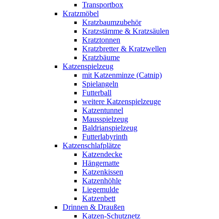
Transportbox
Kratzmöbel
Kratzbaumzubehör
Kratzstämme & Kratzsäulen
Kratztonnen
Kratzbretter & Kratzwellen
Kratzbäume
Katzenspielzeug
mit Katzenminze (Catnip)
Spielangeln
Futterball
weitere Katzenspielzeuge
Katzentunnel
Mausspielzeug
Baldrianspielzeug
Futterlabyrinth
Katzenschlafplätze
Katzendecke
Hängematte
Katzenkissen
Katzenhöhle
Liegemulde
Katzenbett
Drinnen & Draußen
Katzen-Schutznetz