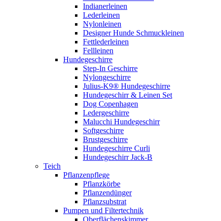
Indianerleinen
Lederleinen
Nylonleinen
Designer Hunde Schmuckleinen
Fettlederleinen
Fellleinen
Hundegeschirre
Step-In Geschirre
Nylongeschirre
Julius-K9® Hundegeschirre
Hundegeschirr & Leinen Set
Dog Copenhagen
Ledergeschirre
Malucchi Hundegeschirr
Softgeschirre
Brustgeschirre
Hundegeschirre Curli
Hundegeschirr Jack-B
Teich
Pflanzenpflege
Pflanzkörbe
Pflanzendünger
Pflanzsubstrat
Pumpen und Filtertechnik
Oberflächenskimmer