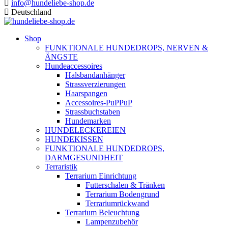
info@hundeliebe-shop.de
Deutschland
Shop
FUNKTIONALE HUNDEDROPS, NERVEN &
ÄNGSTE
Hundeaccessoires
Halsbandanhänger
Strassverzierungen
Haarspangen
Accessoires-PuPPuP
Strassbuchstaben
Hundemarken
HUNDELECKEREIEN
HUNDEKISSEN
FUNKTIONALE HUNDEDROPS,
DARMGESUNDHEIT
Terraristik
Terrarium Einrichtung
Futterschalen & Tränken
Terrarium Bodengrund
Terrariumrückwand
Terrarium Beleuchtung
Lampenzubehör