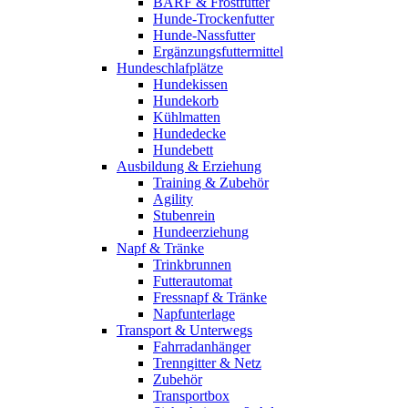
BARF & Frostfutter
Hunde-Trockenfutter
Hunde-Nassfutter
Ergänzungsfuttermittel
Hundeschlafplätze
Hundekissen
Hundekorb
Kühlmatten
Hundedecke
Hundebett
Ausbildung & Erziehung
Training & Zubehör
Agility
Stubenrein
Hundeerziehung
Napf & Tränke
Trinkbrunnen
Futterautomat
Fressnapf & Tränke
Napfunterlage
Transport & Unterwegs
Fahrradanhänger
Trenngitter & Netz
Zubehör
Transportbox