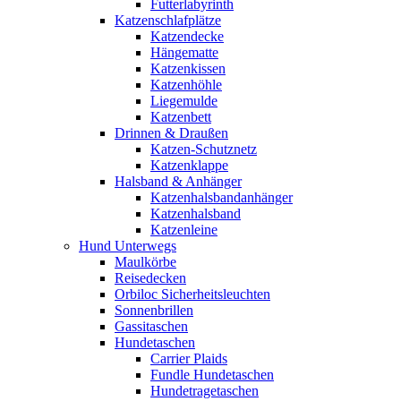
Futterlabyrinth
Katzenschlafplätze
Katzendecke
Hängematte
Katzenkissen
Katzenhöhle
Liegemulde
Katzenbett
Drinnen & Draußen
Katzen-Schutznetz
Katzenklappe
Halsband & Anhänger
Katzenhalsbandanhänger
Katzenhalsband
Katzenleine
Hund Unterwegs
Maulkörbe
Reisedecken
Orbiloc Sicherheitsleuchten
Sonnenbrillen
Gassitaschen
Hundetaschen
Carrier Plaids
Fundle Hundetaschen
Hundetragetaschen