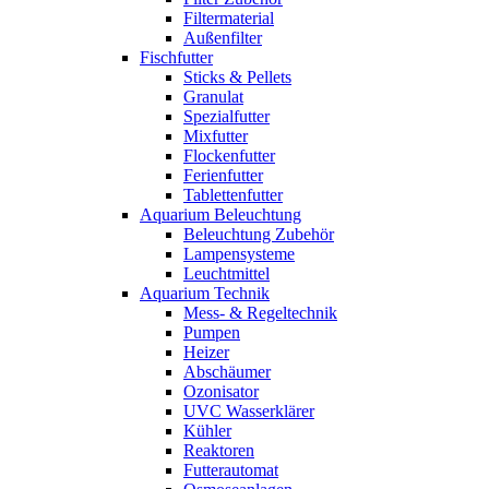
Filtermaterial
Außenfilter
Fischfutter
Sticks & Pellets
Granulat
Spezialfutter
Mixfutter
Flockenfutter
Ferienfutter
Tablettenfutter
Aquarium Beleuchtung
Beleuchtung Zubehör
Lampensysteme
Leuchtmittel
Aquarium Technik
Mess- & Regeltechnik
Pumpen
Heizer
Abschäumer
Ozonisator
UVC Wasserklärer
Kühler
Reaktoren
Futterautomat