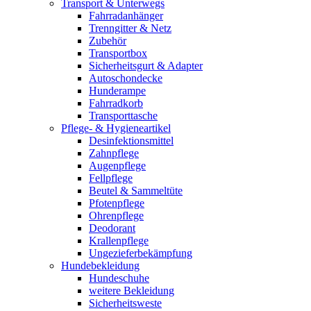
Transport & Unterwegs
Fahrradanhänger
Trenngitter & Netz
Zubehör
Transportbox
Sicherheitsgurt & Adapter
Autoschondecke
Hunderampe
Fahrradkorb
Transporttasche
Pflege- & Hygieneartikel
Desinfektionsmittel
Zahnpflege
Augenpflege
Fellpflege
Beutel & Sammeltüte
Pfotenpflege
Ohrenpflege
Deodorant
Krallenpflege
Ungezieferbekämpfung
Hundebekleidung
Hundeschuhe
weitere Bekleidung
Sicherheitsweste