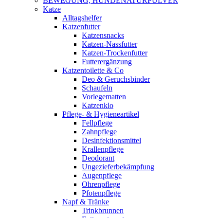
BEWEGUNG, HUNDENATURPULVER
Katze
Alltagshelfer
Katzenfutter
Katzensnacks
Katzen-Nassfutter
Katzen-Trockenfutter
Futterergänzung
Katzentoilette & Co
Deo & Geruchsbinder
Schaufeln
Vorlegematten
Katzenklo
Pflege- & Hygieneartikel
Fellpflege
Zahnpflege
Desinfektionsmittel
Krallenpflege
Deodorant
Ungezieferbekämpfung
Augenpflege
Ohrenpflege
Pfotenpflege
Napf & Tränke
Trinkbrunnen