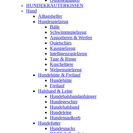
Osmoseanlagen
HUNDEKRÄUTERKISSEN
Hund
Alltagshelfer
Hundespielzeug
Bälle
Schwimmspielzeug
Apportieren & Werfen
Quietschies
Kauspielzeug
Intelligenzspielzeug
Taue & Ringe
Kuscheltiere
Welpenspielzeug
Hundehütte & Freilauf
Hundehütte
Freilauf
Halsband & Leine
Hundehalsbandanhänger
Hundegeschirr
Hundehalsband
Hundeleine
Hundemaulkorb
Hundefutter
Hundesnacks