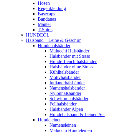
Hosen
Regenkleidung
Basecaps
Bandanas
Mäntel
T-Shirts
HUNDEÖL
Halsband – Leine & Geschirr
Hundehalsbänder
Malucchi Halsbänder
Halsbänder mit Strass
Hunde-Leuchthalsbänder
Halsbänder ohne Strass
Kühlhalsbänder
Motivhalsbänder
Indianerhalsbänder
Namenshalsbänder
Nylonhalsbänder
Schwimmhalsbänder
Fellhalsbänder
Halsbänder Alpen
Hundehalsband & Leinen Set
Hundeleinen
Namensleinen
Malucchi Hundeleinen