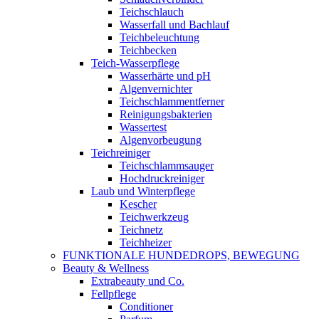
Teichschlauch
Wasserfall und Bachlauf
Teichbeleuchtung
Teichbecken
Teich-Wasserpflege
Wasserhärte und pH
Algenvernichter
Teichschlammentferner
Reinigungsbakterien
Wassertest
Algenvorbeugung
Teichreiniger
Teichschlammsauger
Hochdruckreiniger
Laub und Winterpflege
Kescher
Teichwerkzeug
Teichnetz
Teichheizer
FUNKTIONALE HUNDEDROPS, BEWEGUNG
Beauty & Wellness
Extrabeauty und Co.
Fellpflege
Conditioner