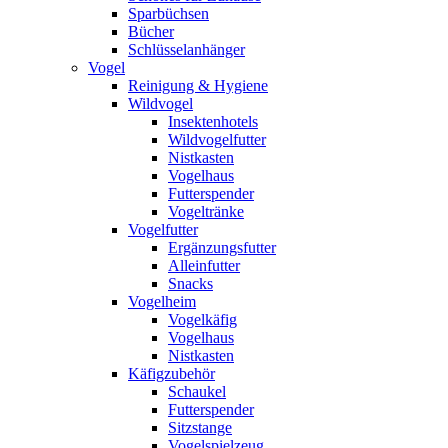
Sparbüchsen
Bücher
Schlüsselanhänger
Vogel
Reinigung & Hygiene
Wildvogel
Insektenhotels
Wildvogelfutter
Nistkasten
Vogelhaus
Futterspender
Vogeltränke
Vogelfutter
Ergänzungsfutter
Alleinfutter
Snacks
Vogelheim
Vogelkäfig
Vogelhaus
Nistkasten
Käfigzubehör
Schaukel
Futterspender
Sitzstange
Vogelspielzeug