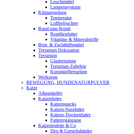
Leuchtmittel
Lampensysteme
Klimaregelung
Temperatur
Luftbefeuchter
Rund ums Reptil
Reptilienfutter
Vitamine & Mineralstoffe
Brut- & Zuchthilfsmittel
Terrarium Dekoration
Terrarium
Glasterrarium
Terrarium Zubehör
Kunststoffterrarium
Werkzeug
BEWEGUNG, HUNDENATURPULVER
Katze
Alltagshelfer
Katzenfutter
Katzensnacks
Katzen-Nassfutter
Katzen-Trockenfutter
Futterergänzung
Katzentoilette & Co
Deo & Geruchsbinder