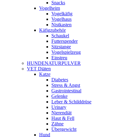
Snacks
Vogelheim
Vogelkäfig
Vogelhaus
Nistkasten
Käfigzubehör
Schaukel
Futterspender
Sitzstange
Vogelspielzeug
Einstreu
HUNDENATURPULVER
VET Diäten
Katze
Diabetes
Stress & Angst
Gastrointestinal
Gelenke
Leber & Schilddrüse
Urinary
Nierendiät
Haut & Fell
Zähne
Übergewicht
Hund