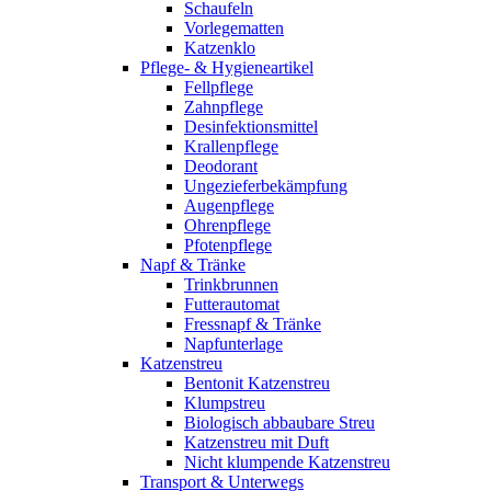
Schaufeln
Vorlegematten
Katzenklo
Pflege- & Hygieneartikel
Fellpflege
Zahnpflege
Desinfektionsmittel
Krallenpflege
Deodorant
Ungezieferbekämpfung
Augenpflege
Ohrenpflege
Pfotenpflege
Napf & Tränke
Trinkbrunnen
Futterautomat
Fressnapf & Tränke
Napfunterlage
Katzenstreu
Bentonit Katzenstreu
Klumpstreu
Biologisch abbaubare Streu
Katzenstreu mit Duft
Nicht klumpende Katzenstreu
Transport & Unterwegs