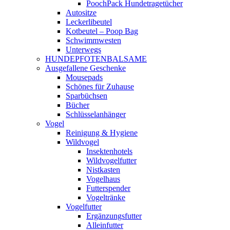
PoochPack Hundetragetücher
Autositze
Leckerlibeutel
Kotbeutel – Poop Bag
Schwimmwesten
Unterwegs
HUNDEPFOTENBALSAME
Ausgefallene Geschenke
Mousepads
Schönes für Zuhause
Sparbüchsen
Bücher
Schlüsselanhänger
Vogel
Reinigung & Hygiene
Wildvogel
Insektenhotels
Wildvogelfutter
Nistkasten
Vogelhaus
Futterspender
Vogeltränke
Vogelfutter
Ergänzungsfutter
Alleinfutter