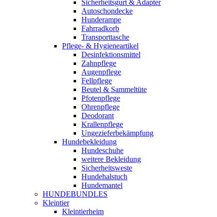
Sicherheitsgurt & Adapter
Autoschondecke
Hunderampe
Fahrradkorb
Transporttasche
Pflege- & Hygieneartikel
Desinfektionsmittel
Zahnpflege
Augenpflege
Fellpflege
Beutel & Sammeltüte
Pfotenpflege
Ohrenpflege
Deodorant
Krallenpflege
Ungezieferbekämpfung
Hundebekleidung
Hundeschuhe
weitere Bekleidung
Sicherheitsweste
Hundehalstuch
Hundemantel
HUNDEBUNDLES
Kleintier
Kleintierheim