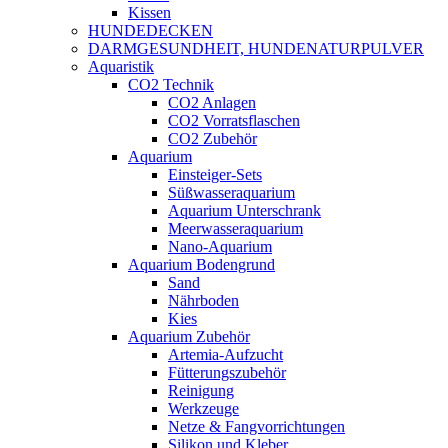
Kissen
HUNDEDECKEN
DARMGESUNDHEIT, HUNDENATURPULVER
Aquaristik
CO2 Technik
CO2 Anlagen
CO2 Vorratsflaschen
CO2 Zubehör
Aquarium
Einsteiger-Sets
Süßwasseraquarium
Aquarium Unterschrank
Meerwasseraquarium
Nano-Aquarium
Aquarium Bodengrund
Sand
Nährboden
Kies
Aquarium Zubehör
Artemia-Aufzucht
Fütterungszubehör
Reinigung
Werkzeuge
Netze & Fangvorrichtungen
Silikon und Kleber