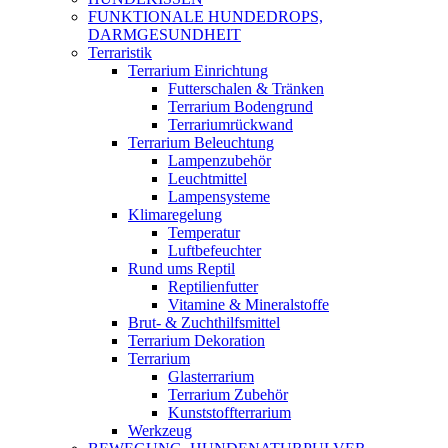
FUNKTIONALE HUNDEDROPS,
DARMGESUNDHEIT
Terraristik
Terrarium Einrichtung
Futterschalen & Tränken
Terrarium Bodengrund
Terrariumrückwand
Terrarium Beleuchtung
Lampenzubehör
Leuchtmittel
Lampensysteme
Klimaregelung
Temperatur
Luftbefeuchter
Rund ums Reptil
Reptilienfutter
Vitamine & Mineralstoffe
Brut- & Zuchthilfsmittel
Terrarium Dekoration
Terrarium
Glasterrarium
Terrarium Zubehör
Kunststoffterrarium
Werkzeug